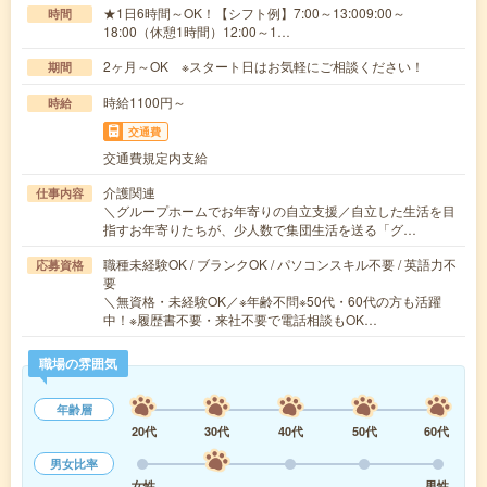
★1日6時間～OK！【シフト例】7:00～13:009:00～
時間
18:00（休憩1時間）12:00～1…
2ヶ月～OK ※スタート日はお気軽にご相談ください！
期間
時給1100円～
時給
交通費
交通費規定内支給
介護関連
仕事内容
＼グループホームでお年寄りの自立支援／自立した生活を目
指すお年寄りたちが、少人数で集団生活を送る「グ…
職種未経験OK / ブランクOK / パソコンスキル不要 / 英語力不
応募資格
要
＼無資格・未経験OK／※年齢不問※50代・60代の方も活躍
中！※履歴書不要・来社不要で電話相談もOK…
職場の雰囲気
年齢層
20代
30代
40代
50代
60代
男女比率
女性
男性