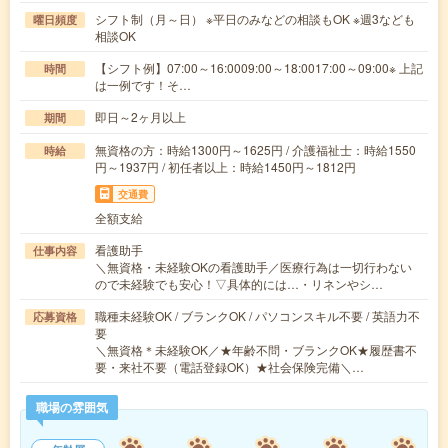
シフト制（月～日） ※平日のみなどの相談もOK ※週3なども
曜日頻度
相談OK
【シフト例】07:00～16:0009:00～18:0017:00～09:00※ 上記
時間
は一例です！そ…
即日～2ヶ月以上
期間
無資格の方：時給1300円～1625円 / 介護福祉士：時給1550
時給
円～1937円 / 初任者以上：時給1450円～1812円
交通費
全額支給
看護助手
仕事内容
＼無資格・未経験OKの看護助手／医療行為は一切行わない
ので未経験でも安心！▽具体的には…・リネンやシ…
職種未経験OK / ブランクOK / パソコンスキル不要 / 英語力不
応募資格
要
＼無資格＊未経験OK／★年齢不問・ブランクOK★履歴書不
要・来社不要（電話登録OK）★社会保険完備＼…
職場の雰囲気