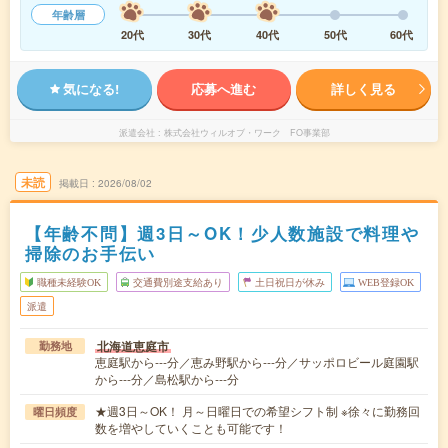
年齢層
20代
30代
40代
50代
60代
気になる!
応募へ進む
詳しく見る
派遣会社
株式会社ウィルオブ・ワーク FO事業部
未読
掲載日
2026/08/02
【年齢不問】週3日～OK！少人数施設で料理や
掃除のお手伝い
職種未経験OK
交通費別途支給あり
土日祝日が休み
WEB登録OK
派遣
北海道恵庭市
勤務地
恵庭駅から---分／恵み野駅から---分／サッポロビール庭園駅
から---分／島松駅から---分
★週3日～OK！ 月～日曜日での希望シフト制 ※徐々に勤務回
曜日頻度
数を増やしていくことも可能です！