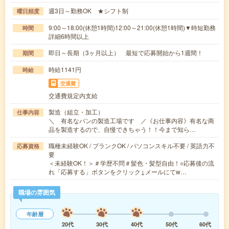
週3日～勤務OK ★シフト制
曜日頻度
9:00～18:00(休憩1時間)12:00～21:00(休憩1時間)▼時短勤務
時間
詳細6時間以上
即日～長期（3ヶ月以上） 最短で応募開始から1週間！
期間
時給1141円
時給
交通費
交通費規定内支給
製造（組立・加工）
仕事内容
＼ 有名なパンの製造工場です ／《お仕事内容》有名な商
品を製造するので、自慢できちゃう！！今まで知ら…
職種未経験OK / ブランクOK / パソコンスキル不要 / 英語力不
応募資格
要
＜未経験OK！＞＃学歴不問＃髪色・髪型自由！○応募後の流
れ「応募する」ボタンをクリック↓メールにてw…
職場の雰囲気
年齢層
20代
30代
40代
50代
60代