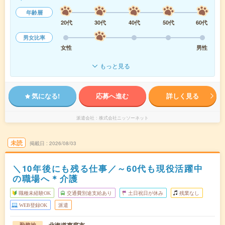
年齢層
20代
30代
40代
50代
60代
男女比率
女性
男性
もっと見る
気になる!
応募へ進む
詳しく見る
派遣会社
株式会社ニッソーネット
未読
掲載日
2026/08/03
＼10年後にも残る仕事／～60代も現役活躍中
の職場へ＊介護
職種未経験OK
交通費別途支給あり
土日祝日が休み
残業なし
WEB登録OK
派遣
勤務地