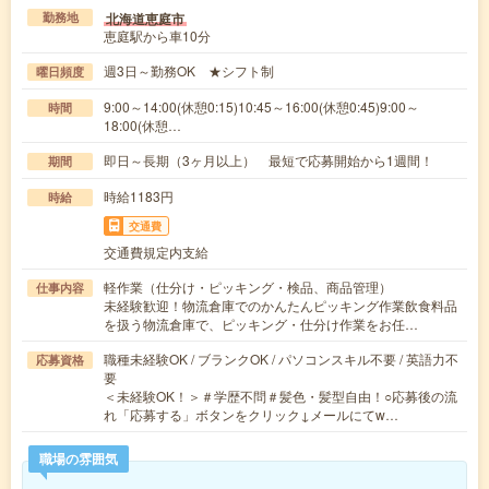
北海道恵庭市
勤務地
恵庭駅から車10分
週3日～勤務OK ★シフト制
曜日頻度
9:00～14:00(休憩0:15)10:45～16:00(休憩0:45)9:00～
時間
18:00(休憩…
即日～長期（3ヶ月以上） 最短で応募開始から1週間！
期間
時給1183円
時給
交通費
交通費規定内支給
軽作業（仕分け・ピッキング・検品、商品管理）
仕事内容
未経験歓迎！物流倉庫でのかんたんピッキング作業飲食料品
を扱う物流倉庫で、ピッキング・仕分け作業をお任…
職種未経験OK / ブランクOK / パソコンスキル不要 / 英語力不
応募資格
要
＜未経験OK！＞＃学歴不問＃髪色・髪型自由！○応募後の流
れ「応募する」ボタンをクリック↓メールにてw…
職場の雰囲気