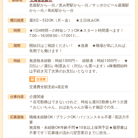
北海道恵庭市
恵庭駅から---分／恵み野駅から---分／サッポロビール庭園駅
から---分／島松駅から---分
週3日～5日OK（月～金） ★土日休みOK
曜日頻度
★1日4時間～の時短シフトOK★スタート時間選べます！
時間
7:00～16:009:00～17:0011:…
開始日はご相談ください！ ★急募 ★職場が気に入れば、
期間
長期でも働けます！
無資格未経験：時給1300円～ 経験者：時給1350円～ ★
時給
日払い／週払い制度あり（月払いも選べます）※稼働開始時
は手続き完了次第のお支払いとなります。
交通費
交通費全額支給※規定有
介護関連
仕事内容
＊在宅勤務はできないけれど、時短も週3日勤務も叶う介護
＊おじいちゃん、おばあちゃんが暮らす施設での生…
職種未経験OK / ブランクOK / パソコンスキル不要 / 英語力不
応募資格
要
無資格・未経験OK年齢不問★10名以上採用予定★履歴書は
不要です▽応募後の流れ1)翌営業日までに担当…