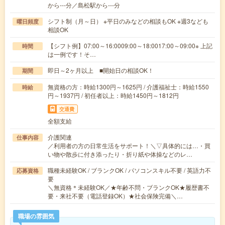
から---分／島松駅から---分
シフト制（月～日） ※平日のみなどの相談もOK ※週3なども
曜日頻度
相談OK
【シフト例】07:00～16:0009:00～18:0017:00～09:00※ 上記
時間
は一例です！そ…
即日～2ヶ月以上 ■開始日の相談OK！
期間
無資格の方：時給1300円～1625円 / 介護福祉士：時給1550
時給
円～1937円 / 初任者以上：時給1450円～1812円
交通費
全額支給
介護関連
仕事内容
／利用者の方の日常生活をサポート！＼▽具体的には…・買
い物や散歩に付き添ったり・折り紙や体操などのレ…
職種未経験OK / ブランクOK / パソコンスキル不要 / 英語力不
応募資格
要
＼無資格＊未経験OK／★年齢不問・ブランクOK★履歴書不
要・来社不要（電話登録OK）★社会保険完備＼…
職場の雰囲気