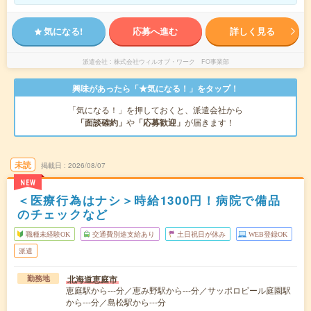
気になる!
応募へ進む
詳しく見る
派遣会社
株式会社ウィルオブ・ワーク FO事業部
興味があったら「★気になる！」をタップ！
「気になる！」を押しておくと、派遣会社から
「面談確約」
や
「応募歓迎」
が届きます！
未読
掲載日
2026/08/07
NEW
＜医療行為はナシ＞時給1300円！病院で備品
のチェックなど
職種未経験OK
交通費別途支給あり
土日祝日が休み
WEB登録OK
派遣
北海道恵庭市
勤務地
恵庭駅から---分／恵み野駅から---分／サッポロビール庭園駅
から---分／島松駅から---分