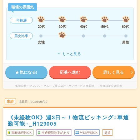
職場の雰囲気
年齢層
20代
30代
40代
50代
60代
男女比率
女性
男性
もっと見る
気になる!
応募へ進む
詳しく見る
派遣会社
マンパワーグループ株式会社 ケアサービス事業部 （医療福祉介護関連）
未読
掲載日
2026/08/02
《未経験OK》週3日～！物流ピッキング○車通
勤可能○_H129005
職種未経験OK
交通費別途支給あり
WEB登録OK
派遣