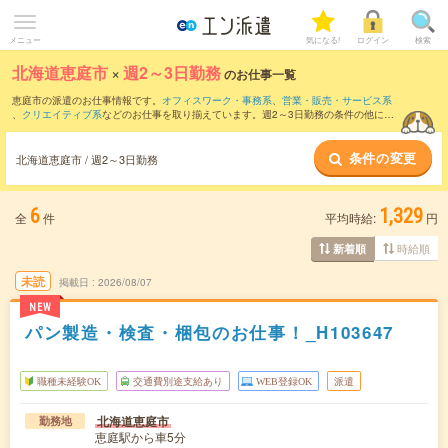
メニュー
気になる!
ログイン
検索
北海道恵庭市
×
週2～3日勤務
のお仕事一覧
恵庭市の派遣のお仕事情報です。
オフィスワーク・事務系
、
営業・販売・サービス系
、
クリエイティブ系
などのお仕事を取り揃えています。週2～3日勤務の条件の他に、
交通費別途支給あり
、
職種未経験OK
、
友だちと一緒の応募OK
などのこだわり条件も
取り揃えています。
条件の変更
北海道恵庭市 / 週2～3日勤務
6
1,329
全
件
平均時給:
円
時給順
新着順
未読
掲載日
2026/08/07
NEW
パン製造・検査・梱包のお仕事！_H103647
職種未経験OK
交通費別途支給あり
WEB登録OK
派遣
北海道恵庭市
勤務地
恵庭駅から車5分