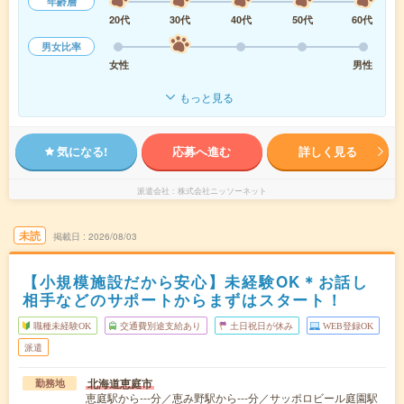
年齢層
20代
30代
40代
50代
60代
男女比率
女性
男性
もっと見る
気になる!
応募へ進む
詳しく見る
派遣会社
株式会社ニッソーネット
未読
掲載日
2026/08/03
【小規模施設だから安心】未経験OK＊お話し
相手などのサポートからまずはスタート！
職種未経験OK
交通費別途支給あり
土日祝日が休み
WEB登録OK
派遣
北海道恵庭市
勤務地
恵庭駅から---分／恵み野駅から---分／サッポロビール庭園駅