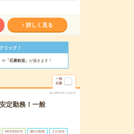
詳しく見る
クリック！
」
や
「応募歓迎」
が届きます！
一括
応募
No.MPGH1715470
安定勤務！一般
WEB登録OK
週5日勤務
土日祝休