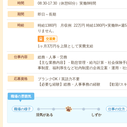
時間
08:30-17:30（休憩60分）実働8時間
期間
即日～長期
時給
時給1380円 月収例 22万円 時給1380円×実働8h
りません。
交通費
1ヶ月3万円を上限として実費支給
仕事内容
総務・人事・労務
【主な業務内容】・勤怠管理・給与計算・社会保険手
事制度、福利厚生など社内制度の企画立案・運用・社
応募資格
ブランクOK / 英語力不要
【必要な経験】総務・人事事務の経験 【歓迎/スキ
職場の雰囲気
職場の様子
仕事の仕方
活気がある
しずか