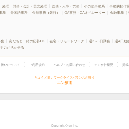
経理・財務・会計・英文経理
総務・人事・労務
その他事務系
事務的軽作
事務
外国語事務
金融事務（銀行）
OA事務・OAオペレーター
金融事務（
募集
友だちと一緒の応募OK
在宅・リモートワーク
週2～3日勤務
週4日勤
学力が活かせる
り扱いについて
ご利用規約
ヘルプ・お問い合わせ
エン会社概要
掲載
ちょうど良いワークライフバランスが叶う
エン派遣
Copyright © en Inc.