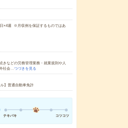
×週5日×4週 ※月収例を保証するものではあ
続きなどの労務管理業務・就業規則や人
外社会…
つづきを見る
ル】普通自動車免許
テキパキ
コツコツ