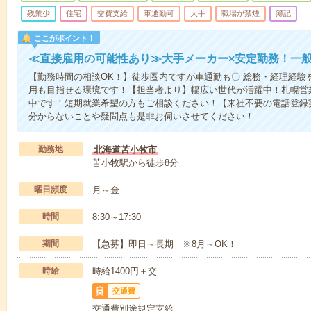
残業少
住宅
交費支給
車通勤可
大手
職場が禁煙
簿記
ここがポイント！
≪直接雇用の可能性あり≫大手メーカー×安定勤務！一
【勤務時間の相談OK！】徒歩圏内ですが車通勤も〇 総務・経理経験
用も目指せる環境です！【担当者より】幅広い世代が活躍中！札幌営
中です！短期就業希望の方もご相談ください！【来社不要の電話登録
分からないことや疑問点も是非お伺いさせてください！
勤務地
北海道苫小牧市
苫小牧駅から徒歩8分
曜日頻度
月～金
時間
8:30～17:30
期間
【急募】即日～長期 ※8月～OK！
時給
時給1400円＋交
交通費
交通費別途規定支給