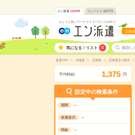
エン派遣
1415
件
エンバイト
2477
件
ちょうど良いワークライフバランスが叶う
北海道
気になる！リスト
0
保存し
派遣TOP
北海道
北海道
北海道苫小牧市
,
1
3
7
5
平均時給:
円
設定中の検索条件
期間
---
派遣形式
---
時給
---