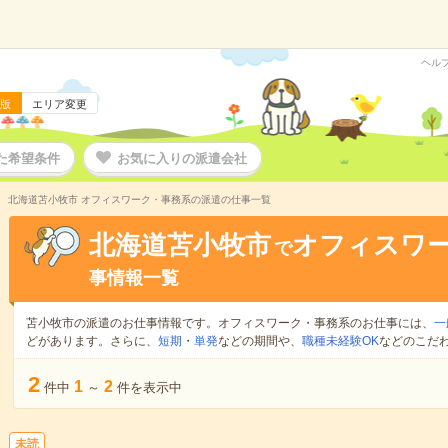
ヘル
版
エリア変更
た希望条件
お気に入りの派遣会社
北海道苫小牧市 オフィスワーク・事務系の派遣の仕事一覧
北海道苫小牧市
オフィスワ
で
事情報一覧
苫小牧市の派遣のお仕事情報です。オフィスワーク・事務系のお仕事には、
一
どがあります。さらに、
短期
・
単発
などの期間や、
職種未経験OK
などのこだ
2
1
2
件中
～
件を表示中
未読