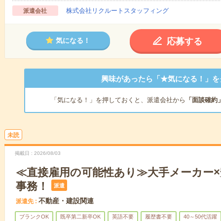
株式会社リクルートスタッフィング
派遣会社
応募する
気になる！
興味があったら「★気になる！」を
「気になる！」を押しておくと、派遣会社から
「面談確約
未読
掲載日
2026/08/03
≪直接雇用の可能性あり≫大手メーカー×
事務！
派遣
不動産・建設関連
派遣先
ブランクOK
既卒第二新卒OK
英語不要
履歴書不要
40～50代活躍