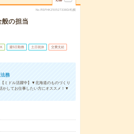
応募
No.RSFHK250527338D/札幌
全般の担当
K
週5日勤務
土日祝休
交費支給
・法務
】【ミドル活躍中】▼北海道のものづくり
活かしてお仕事したい方にオススメ！▼