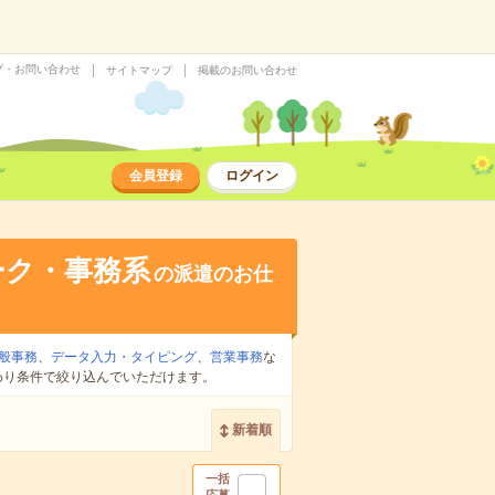
プ・お問い合わせ
サイトマップ
掲載のお問い合わせ
会員登録
ログイン
ーク・事務系
の派遣のお仕
般事務
、
データ入力・タイピング
、
営業事務
な
わり条件で絞り込んでいただけます。
新着順
一括