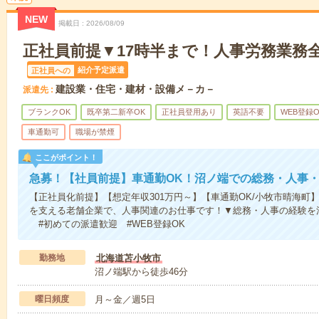
NEW
掲載日
2026/08/09
正社員前提▼17時半まで！人事労務業務
紹介予定派遣
正社員への
建設業・住宅・建材・設備メ－カ－
派遣先
ブランクOK
既卒第二新卒OK
正社員登用あり
英語不要
WEB登録O
車通勤可
職場が禁煙
ここがポイント！
急募！【社員前提】車通勤OK！沼ノ端での総務・人事
【正社員化前提】【想定年収301万円～】【車通勤OK/小牧市晴海町
を支える老舗企業で、人事関連のお仕事です！▼総務・人事の経験を
#初めての派遣歓迎 #WEB登録OK
勤務地
北海道苫小牧市
沼ノ端駅から徒歩46分
曜日頻度
月～金／週5日