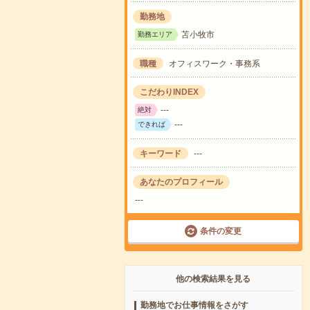
勤務地
苫小牧市
勤務エリア
職種
オフィスワーク・事務系
こだわりINDEX
---
絶対
---
できれば
キーワード
---
あなたのプロフィール
---
条件の変更
他の検索結果を見る
勤務地でお仕事情報をさがす