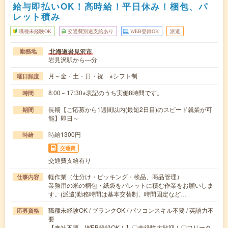
給与即払いOK！高時給！平日休み！梱包、パ
レット積み
職種未経験OK
交通費別途支給あり
WEB登録OK
派遣
北海道岩見沢市
勤務地
岩見沢駅から---分
月～金・土・日・祝 ※シフト制
曜日頻度
8:00～17:30※表記のうち実働8時間です。
時間
長期【ご応募から1週間以内(最短2日目)のスピード就業が可
期間
能】即日～
時給1300円
時給
交通費
交通費支給有り
軽作業（仕分け・ピッキング・検品、商品管理）
仕事内容
業務用の米の梱包・紙袋をパレットに積む作業をお願いしま
す。(派遣)勤務時間は基本交替制、時間固定など…
職種未経験OK / ブランクOK / パソコンスキル不要 / 英語力不
応募資格
要
【来社不要、WEB登録OK！】〇未経験大歓迎！〇フリータ