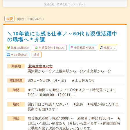
派遣会社
株式会社ニッソーネット
未読
掲載日
2026/07/31
＼10年後にも残る仕事／～60代も現役活躍中
の職場へ＊介護
職種未経験OK
交通費別途支給あり
土日祝日が休み
残業なし
WEB登録OK
派遣
北海道岩見沢市
勤務地
栗沢駅から---分／上幌向駅から---分／志文駅から---分
週3日～5日OK（月～金） ★土日休みOK
曜日頻度
★1日4時間～の時短シフトOK★スタート時間選べます！
時間
7:00～16:009:00～17:0011:…
開始日はご相談ください！ ★急募 ★職場が気に入れば、
期間
長期でも働けます！
無資格未経験：時給1300円～ 経験者：時給1350円～ ★
時給
日払い／週払い制度あり（月払いも選べます）※稼働開始時
は手続き完了次第のお支払いとなります。