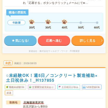
れ「応募する」ボタンをクリック↓メールにてw…
職場の雰囲気
年齢層
20代
30代
40代
50代
60代
気になる!
応募へ進む
詳しく見る
派遣会社
株式会社ウィルオブ・ワーク FO事業部
未読
掲載日
2026/08/05
○未経験OK！週5日／コンクリート製造補助×
土日祝休み！_H137855
職種未経験OK
交通費別途支給あり
土日祝日が休み
WEB登録OK
派遣
北海道岩見沢市
勤務地
岩見沢駅から車8分