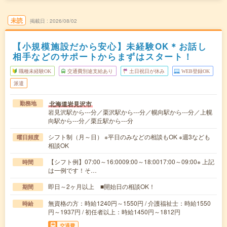
未読
掲載日
2026/08/02
【小規模施設だから安心】未経験OK＊お話し
相手などのサポートからまずはスタート！
職種未経験OK
交通費別途支給あり
土日祝日が休み
WEB登録OK
派遣
北海道岩見沢市
勤務地
岩見沢駅から---分／栗沢駅から---分／幌向駅から---分／上幌
向駅から---分／栗丘駅から---分
シフト制（月～日） ※平日のみなどの相談もOK ※週3なども
曜日頻度
相談OK
【シフト例】07:00～16:0009:00～18:0017:00～09:00※ 上記
時間
は一例です！そ…
即日～2ヶ月以上 ■開始日の相談OK！
期間
無資格の方：時給1240円～1550円 / 介護福祉士：時給1550
時給
円～1937円 / 初任者以上：時給1450円～1812円
交通費