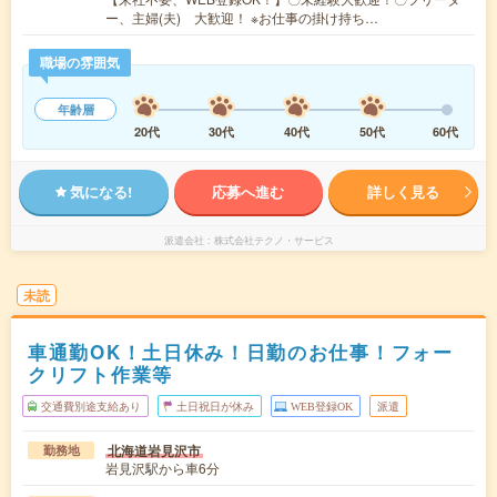
ー、主婦(夫) 大歓迎！ ※お仕事の掛け持ち…
職場の雰囲気
年齢層
20代
30代
40代
50代
60代
気になる!
応募へ進む
詳しく見る
派遣会社
株式会社テクノ・サービス
未読
車通勤OK！土日休み！日勤のお仕事！フォー
クリフト作業等
交通費別途支給あり
土日祝日が休み
WEB登録OK
派遣
北海道岩見沢市
勤務地
岩見沢駅から車6分