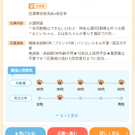
交通費
交通費全額支給※規定有
介護関連
仕事内容
＊在宅勤務はできないけれど、時短も週3日勤務も叶う介護
＊おじいちゃん、おばあちゃんが暮らす施設での生…
職種未経験OK / ブランクOK / パソコンスキル不要 / 英語力不
応募資格
要
無資格・未経験OK年齢不問★10名以上採用予定★履歴書は
不要です▽応募後の流れ1)翌営業日までに担当…
職場の雰囲気
年齢層
20代
30代
40代
50代
60代
男女比率
女性
男性
もっと見る
気になる!
応募へ進む
詳しく見る