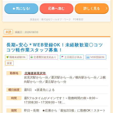
気になる!
応募へ進む
詳しく見る
派遣会社
株式会社ウィルオブ・ワーク FO事業部
未読
掲載日
2026/08/03
長期×安心＊WEB登録OK！未経験歓迎〇コツ
コツ軽作業スタッフ募集！
職種未経験OK
交通費別途支給あり
土日祝日が休み
WEB登録OK
派遣
北海道岩見沢市
勤務地
岩見沢駅から---分／栗沢駅から---分／幌向駅から---分／上幌
向駅から---分／栗丘駅から---分
週5日 ※派遣先による
曜日頻度
週5フルタイムがメインです！＜勤務時間の例＞8:00～
時間
17:008:30～17:309:00～18:…
即日～長期 ★応募から「最短2日後」に勤務OK！スタート
期間