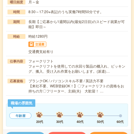
月～金
曜日頻度
8:30～17:20※表記のうち実働7時間50分です。
時間
長期【ご応募から1週間以内(最短2日目)のスピード就業が可
期間
能】即日～
時給1280円
時給
交通費
交通費支給有り
フォークリフト
仕事内容
フォークリフトを使用しての水回り製品の棚入れ、ピッキン
グ、搬入、受け入れ作業をお願いします。(派遣)…
ブランクOK / パソコンスキル不要 / 英語力不要
応募資格
【来社不要、WEB登録OK！】〇フォークリフトの資格をお
持ちの方〇フリーター、主婦(夫) 大歓迎！ …
職場の雰囲気
年齢層
20代
30代
40代
50代
60代