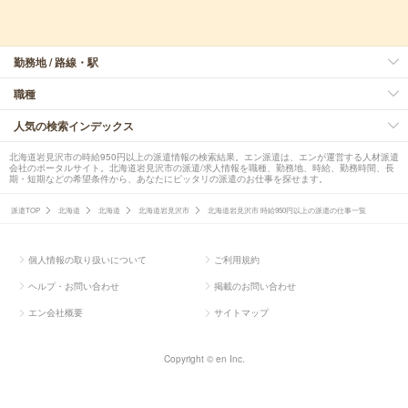
勤務地 / 路線・駅
職種
人気の検索インデックス
北海道岩見沢市の時給950円以上の派遣情報の検索結果。エン派遣は、エンが運営する人材派遣
会社のポータルサイト。北海道岩見沢市の派遣/求人情報を職種、勤務地、時給、勤務時間、長
期・短期などの希望条件から、あなたにピッタリの派遣のお仕事を探せます。
派遣TOP
北海道
北海道
北海道岩見沢市
北海道岩見沢市 時給950円以上の派遣の仕事一覧
個人情報の取り扱いについて
ご利用規約
ヘルプ・お問い合わせ
掲載のお問い合わせ
エン会社概要
サイトマップ
Copyright © en Inc.