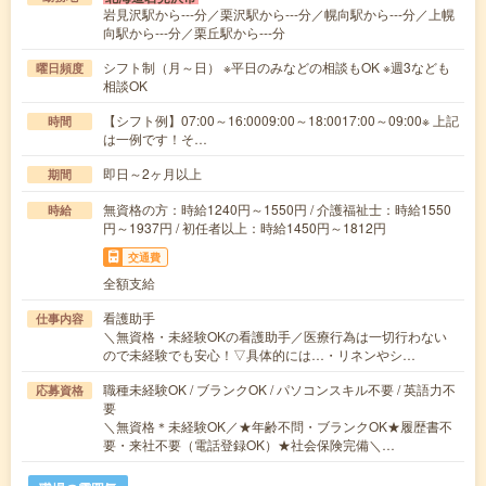
岩見沢駅から---分／栗沢駅から---分／幌向駅から---分／上幌
向駅から---分／栗丘駅から---分
シフト制（月～日） ※平日のみなどの相談もOK ※週3なども
曜日頻度
相談OK
【シフト例】07:00～16:0009:00～18:0017:00～09:00※ 上記
時間
は一例です！そ…
即日～2ヶ月以上
期間
無資格の方：時給1240円～1550円 / 介護福祉士：時給1550
時給
円～1937円 / 初任者以上：時給1450円～1812円
交通費
全額支給
看護助手
仕事内容
＼無資格・未経験OKの看護助手／医療行為は一切行わない
ので未経験でも安心！▽具体的には…・リネンやシ…
職種未経験OK / ブランクOK / パソコンスキル不要 / 英語力不
応募資格
要
＼無資格＊未経験OK／★年齢不問・ブランクOK★履歴書不
要・来社不要（電話登録OK）★社会保険完備＼…