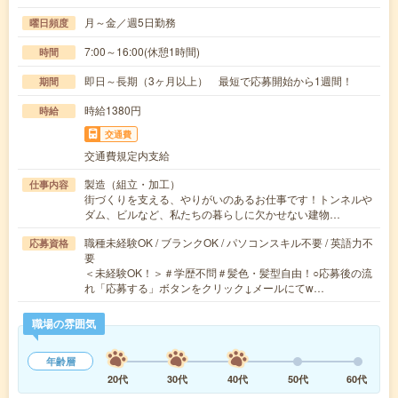
月～金／週5日勤務
曜日頻度
7:00～16:00(休憩1時間)
時間
即日～長期（3ヶ月以上） 最短で応募開始から1週間！
期間
時給1380円
時給
交通費
交通費規定内支給
製造（組立・加工）
仕事内容
街づくりを支える、やりがいのあるお仕事です！トンネルや
ダム、ビルなど、私たちの暮らしに欠かせない建物…
職種未経験OK / ブランクOK / パソコンスキル不要 / 英語力不
応募資格
要
＜未経験OK！＞＃学歴不問＃髪色・髪型自由！○応募後の流
れ「応募する」ボタンをクリック↓メールにてw…
職場の雰囲気
年齢層
20代
30代
40代
50代
60代