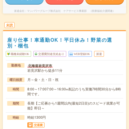
派遣会社
マンパワーグループ株式会社 ケアサービス事業部 （医療福祉介護関連）
未読
座り仕事！車通勤OK！平日休み！野菜の選
別・梱包
職種未経験OK
交通費別途支給あり
WEB登録OK
派遣
北海道岩見沢市
勤務地
岩見沢駅から徒歩11分
月～金・土・日・祝
曜日頻度
8:00～17:007:00～16:00※表記のうち実働7時間30分から8時
時間
間です。
長期【ご応募から1週間以内(最短2日目)のスピード就業が可
期間
能】即日～
時給1300円
時給
交通費