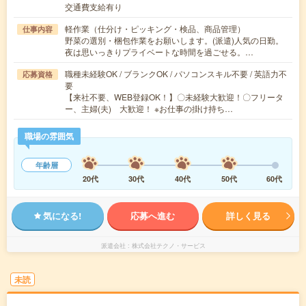
交通費支給有り
軽作業（仕分け・ピッキング・検品、商品管理）
仕事内容
野菜の選別・梱包作業をお願いします。(派遣)人気の日勤。
夜は思いっきりプライベートな時間を過ごせる。…
職種未経験OK / ブランクOK / パソコンスキル不要 / 英語力不
応募資格
要
【来社不要、WEB登録OK！】〇未経験大歓迎！〇フリータ
ー、主婦(夫) 大歓迎！ ※お仕事の掛け持ち…
職場の雰囲気
年齢層
20代
30代
40代
50代
60代
気になる!
応募へ進む
詳しく見る
派遣会社
株式会社テクノ・サービス
未読