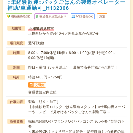
○未経験歓迎○パックごはんの製造オペレーター
補助/車通勤可_H132366
職種未経験OK
交通費別途支給あり
WEB登録OK
派遣
北海道岩見沢市
勤務地
上幌向駅から徒歩40分／岩見沢駅から車7分
週5日勤務
曜日頻度
8:00～17:00(休憩1時間)16:00～1:00(休憩1時間)0:00～
時間
9:00(休憩1時間)…
即日～長期（3ヶ月以上） 最短で応募開始から1週間！
期間
時給1400円～1750円
時給
交通費
交通費規定内支給
製造（組立・加工）
仕事内容
【未経験歓迎○パックごはん製造スタッフ】○仕事内容スーパ
ーやコンビニで見かけるパックごはんの製造工場…
職種未経験OK / ブランクOK / パソコンスキル不要 / 英語力不
応募資格
要
＜未経験OK！＞＃学歴不問＃髪色・髪型自由！○応募後の流