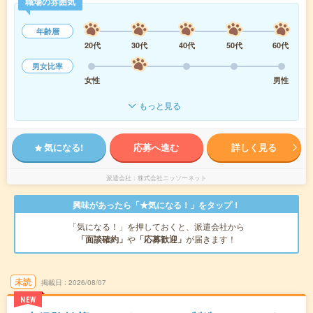
職場の雰囲気
年齢層
20代
30代
40代
50代
60代
男女比率
女性
男性
もっと見る
気になる!
応募へ進む
詳しく見る
派遣会社
株式会社ニッソーネット
興味があったら「★気になる！」をタップ！
「気になる！」を押しておくと、派遣会社から
「面談確約」
や
「応募歓迎」
が届きます！
未読
掲載日
2026/08/07
NEW