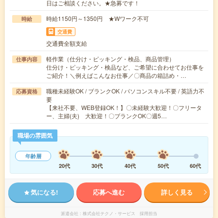
日はご相談ください。★急募です！
時給1150円～1350円 ★Wワーク不可
時給
交通費
交通費全額支給
軽作業（仕分け・ピッキング・検品、商品管理）
仕事内容
仕分け・ピッキング・検品など、ご希望に合わせてお仕事を
ご紹介！＼例えばこんなお仕事／〇商品の箱詰め・…
職種未経験OK / ブランクOK / パソコンスキル不要 / 英語力不
応募資格
要
【来社不要、WEB登録OK！】〇未経験大歓迎！〇フリータ
ー、主婦(夫) 大歓迎！〇ブランクOK〇週5…
職場の雰囲気
年齢層
20代
30代
40代
50代
60代
気になる!
応募へ進む
詳しく見る
派遣会社
株式会社テクノ・サービス 採用担当