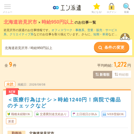
メニュー
気になる!
ログイン
検索
北海道岩見沢市
×
時給950円以上
のお仕事一覧
岩見沢市の派遣のお仕事情報です。
オフィスワーク・事務系
、
営業・販売・サービス
系
、
クリエイティブ系
などのお仕事を取り揃えています。さらに、
短期
・
単発
などの
期間や、
職種未経験OK
などのこだわり条件で絞り込んでいただけます。
条件の変更
時給
1100円以上
・
1800円以上
の求人はこちら
北海道岩見沢市 / 時給950円以上
当サイトでは法令を遵守し、最低賃金以上の求人のみを掲載しています。
9
1,272
全
件
平均時給:
円
時給順
新着順
未読
掲載日
2026/08/08
NEW
＜医療行為はナシ＞時給1240円！病院で備品
のチェックなど
職種未経験OK
交通費別途支給あり
土日祝日が休み
WEB登録OK
派遣
北海道岩見沢市
勤務地