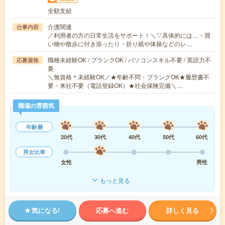
全額支給
介護関連
仕事内容
／利用者の方の日常生活をサポート！＼▽具体的には…・買
い物や散歩に付き添ったり・折り紙や体操などのレ…
職種未経験OK / ブランクOK / パソコンスキル不要 / 英語力不
応募資格
要
＼無資格＊未経験OK／★年齢不問・ブランクOK★履歴書不
要・来社不要（電話登録OK）★社会保険完備＼…
職場の雰囲気
年齢層
20代
30代
40代
50代
60代
男女比率
女性
男性
もっと見る
気になる!
応募へ進む
詳しく見る