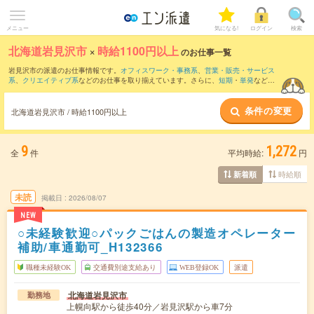
メニュー
気になる!
ログイン
検索
北海道岩見沢市
×
時給1100円以上
のお仕事一覧
岩見沢市の派遣のお仕事情報です。
オフィスワーク・事務系
、
営業・販売・サービス
系
、
クリエイティブ系
などのお仕事を取り揃えています。さらに、
短期
・
単発
などの
期間や、
職種未経験OK
などのこだわり条件で絞り込んでいただけます。
条件の変更
北海道岩見沢市 / 時給1100円以上
9
1,272
全
件
平均時給:
円
時給順
新着順
未読
掲載日
2026/08/07
NEW
○未経験歓迎○パックごはんの製造オペレーター
補助/車通勤可_H132366
職種未経験OK
交通費別途支給あり
WEB登録OK
派遣
北海道岩見沢市
勤務地
上幌向駅から徒歩40分／岩見沢駅から車7分