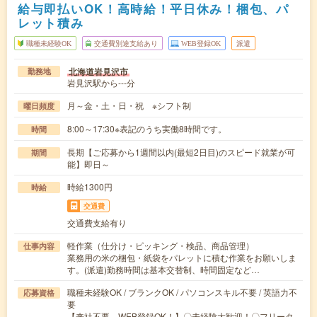
給与即払いOK！高時給！平日休み！梱包、パ
レット積み
職種未経験OK
交通費別途支給あり
WEB登録OK
派遣
北海道岩見沢市
勤務地
岩見沢駅から---分
月～金・土・日・祝 ※シフト制
曜日頻度
8:00～17:30※表記のうち実働8時間です。
時間
長期【ご応募から1週間以内(最短2日目)のスピード就業が可
期間
能】即日～
時給1300円
時給
交通費
交通費支給有り
軽作業（仕分け・ピッキング・検品、商品管理）
仕事内容
業務用の米の梱包・紙袋をパレットに積む作業をお願いしま
す。(派遣)勤務時間は基本交替制、時間固定など…
職種未経験OK / ブランクOK / パソコンスキル不要 / 英語力不
応募資格
要
【来社不要、WEB登録OK！】〇未経験大歓迎！〇フリータ