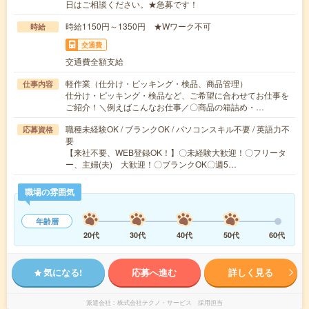
日はご相談ください。★急募です！
時給1150円～1350円 ★Wワーク不可
時給
交通費
交通費全額支給
軽作業（仕分け・ピッキング・検品、商品管理）
仕事内容
仕分け・ピッキング・検品など、ご希望に合わせてお仕事を
ご紹介！＼例えばこんなお仕事／〇商品の箱詰め・…
職種未経験OK / ブランクOK / パソコンスキル不要 / 英語力不
応募資格
要
【来社不要、WEB登録OK！】〇未経験大歓迎！〇フリータ
ー、主婦(夫) 大歓迎！〇ブランクOK〇週5…
職場の雰囲気
年齢層
20代
30代
40代
50代
60代
気になる!
応募へ進む
詳しく見る
派遣会社
株式会社テクノ・サービス 採用担当