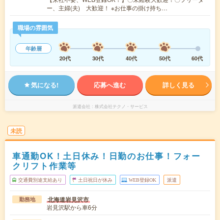
ー、主婦(夫) 大歓迎！ ※お仕事の掛け持ち…
職場の雰囲気
年齢層
20代
30代
40代
50代
60代
気になる!
応募へ進む
詳しく見る
派遣会社
株式会社テクノ・サービス
未読
車通勤OK！土日休み！日勤のお仕事！フォー
クリフト作業等
交通費別途支給あり
土日祝日が休み
WEB登録OK
派遣
北海道岩見沢市
勤務地
岩見沢駅から車6分