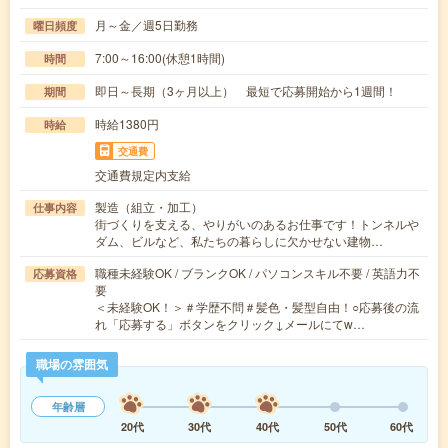
月～金／週5日勤務
曜日頻度
7:00～16:00(休憩1時間)
時間
即日～長期（3ヶ月以上） 最短で応募開始から1週間！
期間
時給1380円
時給
交通費
交通費規定内支給
製造（組立・加工）
仕事内容
街づくりを支える、やりがいのあるお仕事です！トンネルや
ダム、ビルなど、私たちの暮らしに欠かせない建物…
職種未経験OK / ブランクOK / パソコンスキル不要 / 英語力不
応募資格
要
＜未経験OK！＞＃学歴不問＃髪色・髪型自由！○応募後の流
れ「応募する」ボタンをクリック↓メールにてw…
職場の雰囲気
年齢層
20代
30代
40代
50代
60代