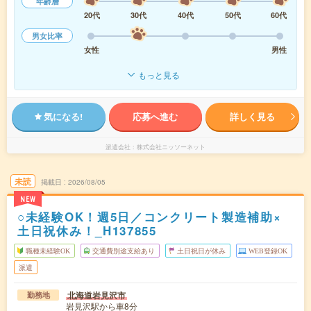
年齢層
20代
30代
40代
50代
60代
男女比率
女性
男性
もっと見る
気になる!
応募へ進む
詳しく見る
派遣会社
株式会社ニッソーネット
未読
掲載日
2026/08/05
NEW
○未経験OK！週5日／コンクリート製造補助×
土日祝休み！_H137855
職種未経験OK
交通費別途支給あり
土日祝日が休み
WEB登録OK
派遣
北海道岩見沢市
勤務地
岩見沢駅から車8分