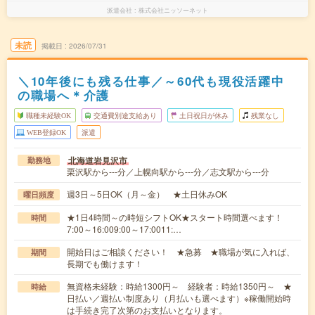
派遣会社
株式会社ニッソーネット
未読
掲載日
2026/07/31
＼10年後にも残る仕事／～60代も現役活躍中
の職場へ＊介護
職種未経験OK
交通費別途支給あり
土日祝日が休み
残業なし
WEB登録OK
派遣
北海道岩見沢市
勤務地
栗沢駅から---分／上幌向駅から---分／志文駅から---分
週3日～5日OK（月～金） ★土日休みOK
曜日頻度
★1日4時間～の時短シフトOK★スタート時間選べます！
時間
7:00～16:009:00～17:0011:…
開始日はご相談ください！ ★急募 ★職場が気に入れば、
期間
長期でも働けます！
無資格未経験：時給1300円～ 経験者：時給1350円～ ★
時給
日払い／週払い制度あり（月払いも選べます）※稼働開始時
は手続き完了次第のお支払いとなります。