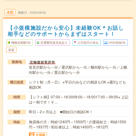
未読
掲載日
2026/08/02
【小規模施設だから安心】未経験OK＊お話し
相手などのサポートからまずはスタート！
職種未経験OK
交通費別途支給あり
土日祝日が休み
WEB登録OK
派遣
北海道岩見沢市
勤務地
岩見沢駅から---分／栗沢駅から---分／幌向駅から---分／上幌
向駅から---分／栗丘駅から---分
シフト制（月～日） ※平日のみなどの相談もOK ※週3なども
曜日頻度
相談OK
【シフト例】07:00～16:0009:00～18:0017:00～09:00※ 上記
時間
は一例です！そ…
即日～2ヶ月以上 ■開始日の相談OK！
期間
無資格の方：時給1240円～1550円 / 介護福祉士：時給1550
時給
円～1937円 / 初任者以上：時給1450円～1812円
交通費