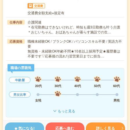
交通費
交通費全額支給※規定有
介護関連
仕事内容
＊在宅勤務はできないけれど、時短も週3日勤務も叶う介護
＊おじいちゃん、おばあちゃんが暮らす施設での生…
職種未経験OK / ブランクOK / パソコンスキル不要 / 英語力不
応募資格
要
無資格・未経験OK年齢不問★10名以上採用予定★履歴書は
不要です▽応募後の流れ1)翌営業日までに担当…
職場の雰囲気
年齢層
20代
30代
40代
50代
60代
男女比率
女性
男性
もっと見る
気になる!
応募へ進む
詳しく見る