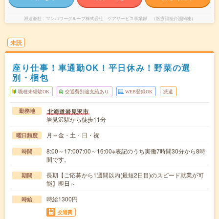
派遣会社
マンパワーグループ株式会社 ケアサービス事業部 （医療福祉介護関連）
未読
座り仕事！車通勤OK！平日休み！野菜の選
別・梱包
職種未経験OK
交通費別途支給あり
WEB登録OK
派遣
北海道岩見沢市
勤務地
岩見沢駅から徒歩11分
月～金・土・日・祝
曜日頻度
8:00～17:007:00～16:00※表記のうち実働7時間30分から8時
時間
間です。
長期【ご応募から1週間以内(最短2日目)のスピード就業が可
期間
能】即日～
時給1300円
時給
交通費