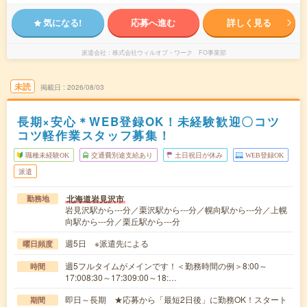
気になる!
応募へ進む
詳しく見る
派遣会社
株式会社ウィルオブ・ワーク FO事業部
未読
掲載日
2026/08/03
長期×安心＊WEB登録OK！未経験歓迎〇コツ
コツ軽作業スタッフ募集！
職種未経験OK
交通費別途支給あり
土日祝日が休み
WEB登録OK
派遣
北海道岩見沢市
勤務地
岩見沢駅から---分／栗沢駅から---分／幌向駅から---分／上幌
向駅から---分／栗丘駅から---分
週5日 ※派遣先による
曜日頻度
週5フルタイムがメインです！＜勤務時間の例＞8:00～
時間
17:008:30～17:309:00～18:…
即日～長期 ★応募から「最短2日後」に勤務OK！スタート
期間