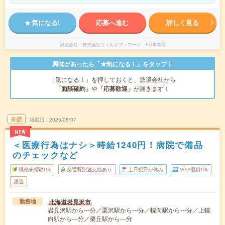
気になる!
応募へ進む
詳しく見る
派遣会社
株式会社ウィルオブ・ワーク FO事業部
興味があったら「★気になる！」をタップ！
「気になる！」を押しておくと、派遣会社から
「面談確約」
や
「応募歓迎」
が届きます！
未読
掲載日
2026/08/07
NEW
＜医療行為はナシ＞時給1240円！病院で備品
のチェックなど
職種未経験OK
交通費別途支給あり
土日祝日が休み
WEB登録OK
派遣
北海道岩見沢市
勤務地
岩見沢駅から---分／栗沢駅から---分／幌向駅から---分／上幌
向駅から---分／栗丘駅から---分