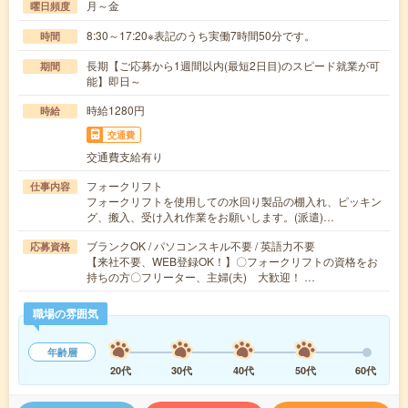
月～金
曜日頻度
8:30～17:20※表記のうち実働7時間50分です。
時間
長期【ご応募から1週間以内(最短2日目)のスピード就業が可
期間
能】即日～
時給1280円
時給
交通費
交通費支給有り
フォークリフト
仕事内容
フォークリフトを使用しての水回り製品の棚入れ、ピッキン
グ、搬入、受け入れ作業をお願いします。(派遣)…
ブランクOK / パソコンスキル不要 / 英語力不要
応募資格
【来社不要、WEB登録OK！】〇フォークリフトの資格をお
持ちの方〇フリーター、主婦(夫) 大歓迎！ …
職場の雰囲気
年齢層
20代
30代
40代
50代
60代