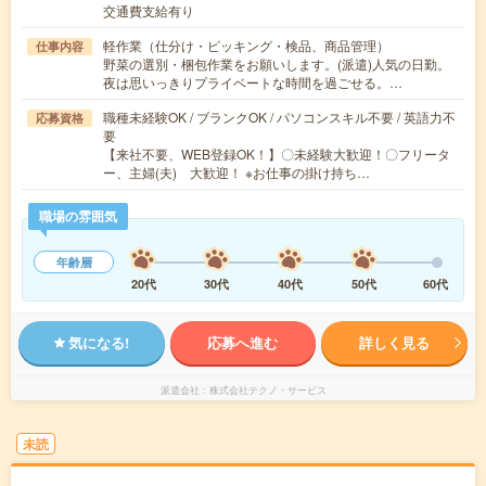
交通費支給有り
軽作業（仕分け・ピッキング・検品、商品管理）
仕事内容
野菜の選別・梱包作業をお願いします。(派遣)人気の日勤。
夜は思いっきりプライベートな時間を過ごせる。…
職種未経験OK / ブランクOK / パソコンスキル不要 / 英語力不
応募資格
要
【来社不要、WEB登録OK！】〇未経験大歓迎！〇フリータ
ー、主婦(夫) 大歓迎！ ※お仕事の掛け持ち…
職場の雰囲気
年齢層
20代
30代
40代
50代
60代
気になる!
応募へ進む
詳しく見る
派遣会社
株式会社テクノ・サービス
未読