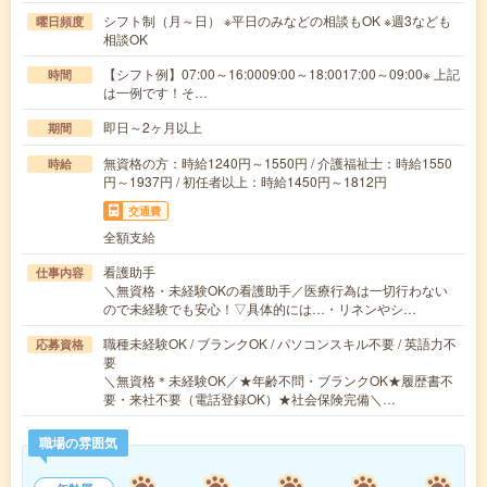
シフト制（月～日） ※平日のみなどの相談もOK ※週3なども
曜日頻度
相談OK
【シフト例】07:00～16:0009:00～18:0017:00～09:00※ 上記
時間
は一例です！そ…
即日～2ヶ月以上
期間
無資格の方：時給1240円～1550円 / 介護福祉士：時給1550
時給
円～1937円 / 初任者以上：時給1450円～1812円
交通費
全額支給
看護助手
仕事内容
＼無資格・未経験OKの看護助手／医療行為は一切行わない
ので未経験でも安心！▽具体的には…・リネンやシ…
職種未経験OK / ブランクOK / パソコンスキル不要 / 英語力不
応募資格
要
＼無資格＊未経験OK／★年齢不問・ブランクOK★履歴書不
要・来社不要（電話登録OK）★社会保険完備＼…
職場の雰囲気