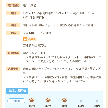
週5日勤務
曜日頻度
8:00～17:00(休憩1時間)16:00～1:00(休憩1時間)0:00～
時間
9:00(休憩1時間)…
即日～長期（3ヶ月以上） 最短で応募開始から1週間！
期間
時給1400円～1750円
時給
交通費
交通費規定内支給
製造（組立・加工）
仕事内容
【未経験歓迎○パックごはん製造スタッフ】○仕事内容スーパ
ーやコンビニで見かけるパックごはんの製造工場…
職種未経験OK / ブランクOK / パソコンスキル不要 / 英語力不
応募資格
要
＜未経験OK！＞＃学歴不問＃髪色・髪型自由！○応募後の流
れ「応募する」ボタンをクリック↓メールにてw…
職場の雰囲気
年齢層
20代
30代
40代
50代
60代