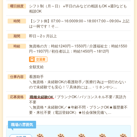
シフト制（月～日） ※平日のみなどの相談もOK ※週3なども
曜日頻度
相談OK
【シフト例】07:00～16:0009:00～18:0017:00～09:00※ 上記
時間
は一例です！そ…
即日～2ヶ月以上
期間
無資格の方：時給1240円～1550円 / 介護福祉士：時給1550
時給
円～1937円 / 初任者以上：時給1450円～1812円
交通費
全額支給
看護助手
仕事内容
＼無資格・未経験OKの看護助手／医療行為は一切行わない
ので未経験でも安心！▽具体的には…・リネンやシ…
/ ブランクOK / パソコンスキル不要 / 英語力
職種未経験OK
応募資格
不要
＼無資格＊未経験OK／★年齢不問・ブランクOK★履歴書不
要・来社不要（電話登録OK）★社会保険完備＼…
職場の雰囲気