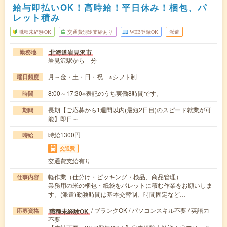
給与即払いOK！高時給！平日休み！梱包、パ
レット積み
職種未経験OK
交通費別途支給あり
WEB登録OK
派遣
北海道岩見沢市
勤務地
岩見沢駅から---分
月～金・土・日・祝 ※シフト制
曜日頻度
8:00～17:30※表記のうち実働8時間です。
時間
長期【ご応募から1週間以内(最短2日目)のスピード就業が可
期間
能】即日～
時給1300円
時給
交通費
交通費支給有り
軽作業（仕分け・ピッキング・検品、商品管理）
仕事内容
業務用の米の梱包・紙袋をパレットに積む作業をお願いしま
す。(派遣)勤務時間は基本交替制、時間固定など…
/ ブランクOK / パソコンスキル不要 / 英語力
職種未経験OK
応募資格
不要