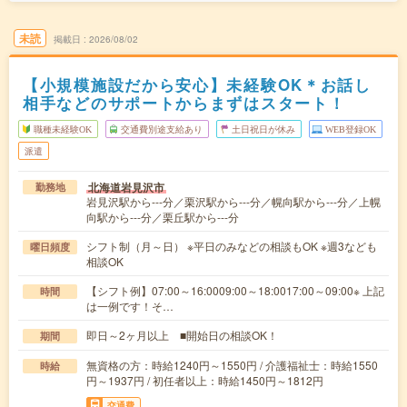
未読
掲載日
2026/08/02
【小規模施設だから安心】未経験OK＊お話し
相手などのサポートからまずはスタート！
職種未経験OK
交通費別途支給あり
土日祝日が休み
WEB登録OK
派遣
北海道岩見沢市
勤務地
岩見沢駅から---分／栗沢駅から---分／幌向駅から---分／上幌
向駅から---分／栗丘駅から---分
シフト制（月～日） ※平日のみなどの相談もOK ※週3なども
曜日頻度
相談OK
【シフト例】07:00～16:0009:00～18:0017:00～09:00※ 上記
時間
は一例です！そ…
即日～2ヶ月以上 ■開始日の相談OK！
期間
無資格の方：時給1240円～1550円 / 介護福祉士：時給1550
時給
円～1937円 / 初任者以上：時給1450円～1812円
交通費