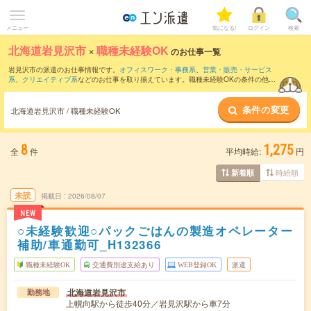
メニュー
気になる!
ログイン
検索
北海道岩見沢市
×
職種未経験OK
のお仕事一覧
岩見沢市の派遣のお仕事情報です。
オフィスワーク・事務系
、
営業・販売・サービス
系
、
クリエイティブ系
などのお仕事を取り揃えています。職種未経験OKの条件の他
に、
交通費別途支給あり
、
友だちと一緒の応募OK
、
週4日勤務
などのこだわり条件も
取り揃えています。
条件の変更
北海道岩見沢市 / 職種未経験OK
8
1,275
全
件
平均時給:
円
時給順
新着順
未読
掲載日
2026/08/07
NEW
○未経験歓迎○パックごはんの製造オペレーター
補助/車通勤可_H132366
職種未経験OK
交通費別途支給あり
WEB登録OK
派遣
北海道岩見沢市
勤務地
上幌向駅から徒歩40分／岩見沢駅から車7分