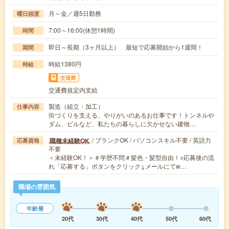
月～金／週5日勤務
曜日頻度
7:00～16:00(休憩1時間)
時間
即日～長期（3ヶ月以上） 最短で応募開始から1週間！
期間
時給1380円
時給
交通費
交通費規定内支給
製造（組立・加工）
仕事内容
街づくりを支える、やりがいのあるお仕事です！トンネルや
ダム、ビルなど、私たちの暮らしに欠かせない建物…
/ ブランクOK / パソコンスキル不要 / 英語力
職種未経験OK
応募資格
不要
＜未経験OK！＞＃学歴不問＃髪色・髪型自由！○応募後の流
れ「応募する」ボタンをクリック↓メールにてw…
職場の雰囲気
年齢層
20代
30代
40代
50代
60代