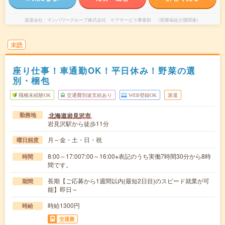
派遣会社
マンパワーグループ株式会社 ケアサービス事業部 （医療福祉介護関連）
未読
座り仕事！車通勤OK！平日休み！野菜の選
別・梱包
職種未経験OK
交通費別途支給あり
WEB登録OK
派遣
北海道岩見沢市
勤務地
岩見沢駅から徒歩11分
月～金・土・日・祝
曜日頻度
8:00～17:007:00～16:00※表記のうち実働7時間30分から8時
時間
間です。
長期【ご応募から1週間以内(最短2日目)のスピード就業が可
期間
能】即日～
時給1300円
時給
交通費