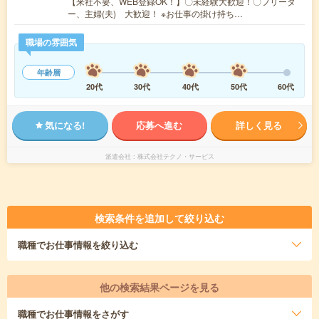
【来社不要、WEB登録OK！】〇未経験大歓迎！〇フリータ
ー、主婦(夫) 大歓迎！ ※お仕事の掛け持ち…
職場の雰囲気
年齢層
20代
30代
40代
50代
60代
気になる!
応募へ進む
詳しく見る
派遣会社
株式会社テクノ・サービス
検索条件を追加して絞り込む
職種
でお仕事情報を絞り込む
他の検索結果ページを見る
職種
でお仕事情報をさがす