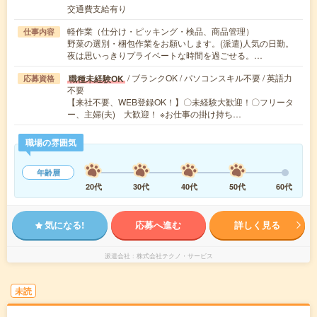
交通費支給有り
軽作業（仕分け・ピッキング・検品、商品管理）
仕事内容
野菜の選別・梱包作業をお願いします。(派遣)人気の日勤。
夜は思いっきりプライベートな時間を過ごせる。…
/ ブランクOK / パソコンスキル不要 / 英語力
職種未経験OK
応募資格
不要
【来社不要、WEB登録OK！】〇未経験大歓迎！〇フリータ
ー、主婦(夫) 大歓迎！ ※お仕事の掛け持ち…
職場の雰囲気
年齢層
20代
30代
40代
50代
60代
気になる!
応募へ進む
詳しく見る
派遣会社
株式会社テクノ・サービス
未読