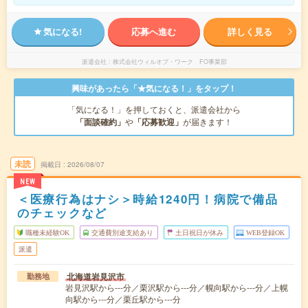
気になる!
応募へ進む
詳しく見る
派遣会社
株式会社ウィルオブ・ワーク FO事業部
興味があったら「★気になる！」をタップ！
「気になる！」を押しておくと、派遣会社から
「面談確約」
や
「応募歓迎」
が届きます！
未読
掲載日
2026/08/07
NEW
＜医療行為はナシ＞時給1240円！病院で備品
のチェックなど
職種未経験OK
交通費別途支給あり
土日祝日が休み
WEB登録OK
派遣
北海道岩見沢市
勤務地
岩見沢駅から---分／栗沢駅から---分／幌向駅から---分／上幌
向駅から---分／栗丘駅から---分