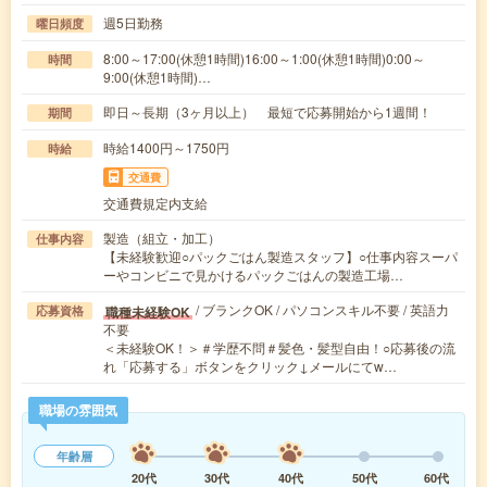
週5日勤務
曜日頻度
8:00～17:00(休憩1時間)16:00～1:00(休憩1時間)0:00～
時間
9:00(休憩1時間)…
即日～長期（3ヶ月以上） 最短で応募開始から1週間！
期間
時給1400円～1750円
時給
交通費
交通費規定内支給
製造（組立・加工）
仕事内容
【未経験歓迎○パックごはん製造スタッフ】○仕事内容スーパ
ーやコンビニで見かけるパックごはんの製造工場…
/ ブランクOK / パソコンスキル不要 / 英語力
職種未経験OK
応募資格
不要
＜未経験OK！＞＃学歴不問＃髪色・髪型自由！○応募後の流
れ「応募する」ボタンをクリック↓メールにてw…
職場の雰囲気
年齢層
20代
30代
40代
50代
60代