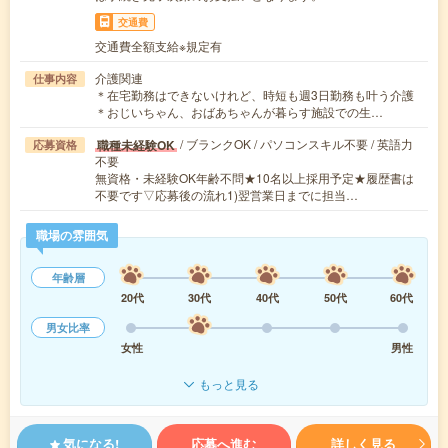
交通費
交通費全額支給※規定有
介護関連
仕事内容
＊在宅勤務はできないけれど、時短も週3日勤務も叶う介護
＊おじいちゃん、おばあちゃんが暮らす施設での生…
/ ブランクOK / パソコンスキル不要 / 英語力
職種未経験OK
応募資格
不要
無資格・未経験OK年齢不問★10名以上採用予定★履歴書は
不要です▽応募後の流れ1)翌営業日までに担当…
職場の雰囲気
年齢層
20代
30代
40代
50代
60代
男女比率
女性
男性
もっと見る
気になる!
応募へ進む
詳しく見る