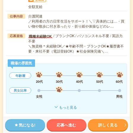
全額支給
介護関連
仕事内容
／利用者の方の日常生活をサポート！＼▽具体的には…・買
い物や散歩に付き添ったり・折り紙や体操などのレ…
/ ブランクOK / パソコンスキル不要 / 英語力
職種未経験OK
応募資格
不要
＼無資格＊未経験OK／★年齢不問・ブランクOK★履歴書不
要・来社不要（電話登録OK）★社会保険完備＼…
職場の雰囲気
年齢層
20代
30代
40代
50代
60代
男女比率
女性
男性
もっと見る
気になる!
応募へ進む
詳しく見る