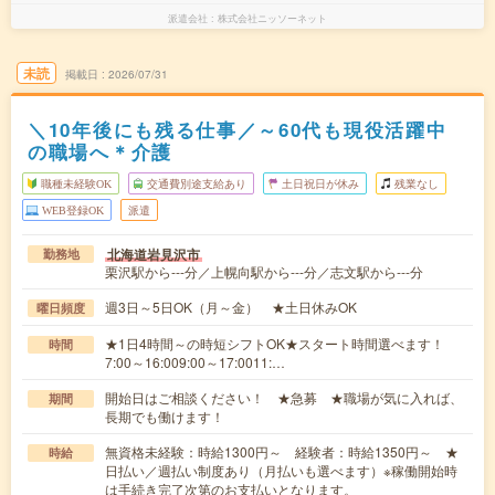
派遣会社
株式会社ニッソーネット
未読
掲載日
2026/07/31
＼10年後にも残る仕事／～60代も現役活躍中
の職場へ＊介護
職種未経験OK
交通費別途支給あり
土日祝日が休み
残業なし
WEB登録OK
派遣
北海道岩見沢市
勤務地
栗沢駅から---分／上幌向駅から---分／志文駅から---分
週3日～5日OK（月～金） ★土日休みOK
曜日頻度
★1日4時間～の時短シフトOK★スタート時間選べます！
時間
7:00～16:009:00～17:0011:…
開始日はご相談ください！ ★急募 ★職場が気に入れば、
期間
長期でも働けます！
無資格未経験：時給1300円～ 経験者：時給1350円～ ★
時給
日払い／週払い制度あり（月払いも選べます）※稼働開始時
は手続き完了次第のお支払いとなります。