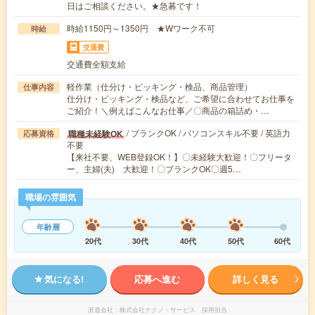
日はご相談ください。★急募です！
時給1150円～1350円 ★Wワーク不可
時給
交通費
交通費全額支給
軽作業（仕分け・ピッキング・検品、商品管理）
仕事内容
仕分け・ピッキング・検品など、ご希望に合わせてお仕事を
ご紹介！＼例えばこんなお仕事／〇商品の箱詰め・…
/ ブランクOK / パソコンスキル不要 / 英語力
職種未経験OK
応募資格
不要
【来社不要、WEB登録OK！】〇未経験大歓迎！〇フリータ
ー、主婦(夫) 大歓迎！〇ブランクOK〇週5…
職場の雰囲気
年齢層
20代
30代
40代
50代
60代
気になる!
応募へ進む
詳しく見る
派遣会社
株式会社テクノ・サービス 採用担当