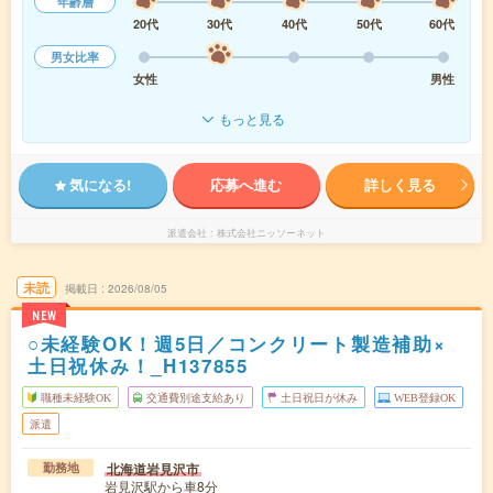
年齢層
20代
30代
40代
50代
60代
男女比率
女性
男性
もっと見る
気になる!
応募へ進む
詳しく見る
派遣会社
株式会社ニッソーネット
未読
掲載日
2026/08/05
NEW
○未経験OK！週5日／コンクリート製造補助×
土日祝休み！_H137855
職種未経験OK
交通費別途支給あり
土日祝日が休み
WEB登録OK
派遣
北海道岩見沢市
勤務地
岩見沢駅から車8分