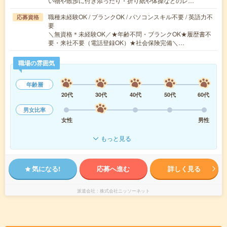
い物や散歩に付き添ったり・折り紙や体操などのレ…
職種未経験OK / ブランクOK / パソコンスキル不要 / 英語力不
応募資格
要
＼無資格＊未経験OK／★年齢不問・ブランクOK★履歴書不
要・来社不要（電話登録OK）★社会保険完備＼…
職場の雰囲気
年齢層
20代
30代
40代
50代
60代
男女比率
女性
男性
もっと見る
気になる!
応募へ進む
詳しく見る
派遣会社
株式会社ニッソーネット