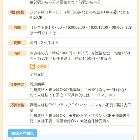
稜郭駅から---分／函館どつく前駅から---分
シフト制（月～日） ※平日のみなどの相談もOK ※週3なども
曜日頻度
相談OK
【シフト例】07:00～16:0009:00～18:0017:00～09:00※ 上記
時間
は一例です！そ…
即日～2ヶ月以上
期間
無資格の方：時給1300円～1625円 / 介護福祉士：時給1550
時給
円～1937円 / 初任者以上：時給1450円～1812円
交通費
全額支給
看護助手
仕事内容
＼無資格・未経験OKの看護助手／医療行為は一切行わない
ので未経験でも安心！▽具体的には…・リネンやシ…
職種未経験OK / ブランクOK / パソコンスキル不要 / 英語力不
応募資格
要
＼無資格＊未経験OK／★年齢不問・ブランクOK★履歴書不
要・来社不要（電話登録OK）★社会保険完備＼…
職場の雰囲気