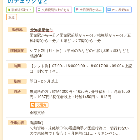
のチェックなど
職種未経験OK
交通費別途支給あり
土日祝日が休み
WEB登録OK
派遣
北海道函館市
勤務地
函館駅から---分／函館駅前駅から---分／桔梗駅から---分／五
稜郭駅から---分／函館どつく前駅から---分
シフト制（月～日） ※平日のみなどの相談もOK ※週3なども
曜日頻度
相談OK
【シフト例】07:00～16:0009:00～18:0017:00～09:00※ 上記
時間
は一例です！そ…
即日～2ヶ月以上
期間
無資格の方：時給1300円～1625円 / 介護福祉士：時給1550
時給
円～1937円 / 初任者以上：時給1450円～1812円
交通費
全額支給
看護助手
仕事内容
＼無資格・未経験OKの看護助手／医療行為は一切行わない
ので未経験でも安心！▽具体的には…・リネンやシ…