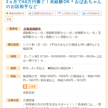
3ヵ月で68万円稼ぐ！未経験OK＊おばあちゃん
のお話相手など
職種未経験OK
交通費別途支給あり
土日祝日が休み
WEB登録OK
派遣
北海道函館市
勤務地
函館駅から---分／函館駅前駅から---分／桔梗駅から---分／五
稜郭駅から---分／函館どつく前駅から---分
シフト制（月～日） ※平日のみなどの相談もOK ※週3なども
曜日頻度
相談OK
【シフト例】07:00～16:0009:00～18:0017:00～09:00※ 上記
時間
は一例です！そ…
即日～2ヶ月以上 ■開始日の相談OK！
期間
無資格の方：時給1300円～1625円 / 介護福祉士：時給1550
時給
円～1937円 / 初任者以上：時給1450円～1812円
交通費
全額支給
介護関連
仕事内容
／利用者の方の日常生活をサポート！＼▽具体的には…・買