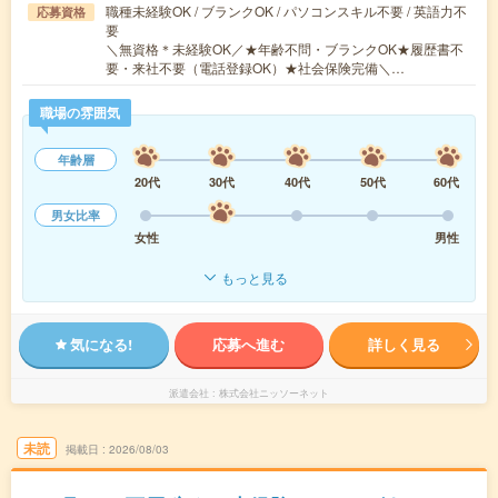
職種未経験OK / ブランクOK / パソコンスキル不要 / 英語力不
応募資格
要
＼無資格＊未経験OK／★年齢不問・ブランクOK★履歴書不
要・来社不要（電話登録OK）★社会保険完備＼…
職場の雰囲気
年齢層
20代
30代
40代
50代
60代
男女比率
女性
男性
もっと見る
気になる!
応募へ進む
詳しく見る
派遣会社
株式会社ニッソーネット
未読
掲載日
2026/08/03