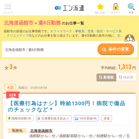
メニュー
気になる!
ログイン
検索
北海道函館市
×
週4日勤務
のお仕事一覧
函館市の派遣のお仕事情報です。
オフィスワーク・事務系
、
営業・販売・サービス系
、
クリエイティブ系
などのお仕事を取り揃えています。週4日勤務の条件の他に、
交通
費別途支給あり
、
職種未経験OK
、
友だちと一緒の応募OK
などのこだわり条件も取り
揃えています。
条件の変更
北海道函館市 / 週4日勤務
3
1,313
全
件
平均時給:
円
時給順
新着順
未読
掲載日
2026/08/08
NEW
【医療行為はナシ】時給1300円！病院で備品
のチェックなど＊
職種未経験OK
交通費別途支給あり
WEB登録OK
派遣
北海道函館市
勤務地
函館駅から---分／函館駅前駅から---分／桔梗駅から---分／五