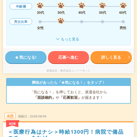
年齢層
20代
30代
40代
50代
60代
男女比率
女性
男性
もっと見る
気になる!
応募へ進む
詳しく見る
派遣会社
株式会社ニッソーネット
興味があったら「★気になる！」をタップ！
「気になる！」を押しておくと、派遣会社から
「面談確約」
や
「応募歓迎」
が届きます！
未読
掲載日
2026/08/06
NEW
＜医療行為はナシ＞時給1300円！病院で備品