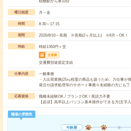
桔梗駅から車10分
曜日頻度
月～金
時間
8:30～17:15
期間
2026/8/10～長期 ※長期(2ヶ月以上) ※8月～OK！
時給
時給1350円＋交
交通費
交通費別途規定支給
仕事内容
一般事務
・入出荷業務(25㎏程度の商品も扱うため、力仕事が
発注や請求処理等のサポート事務※未経験の方にも丁
応募資格
職種未経験OK / ブランクOK / 英語力不要
【必須】高卒以上パソコン基本操作ができる方(文字入
職場の雰囲気
年齢層