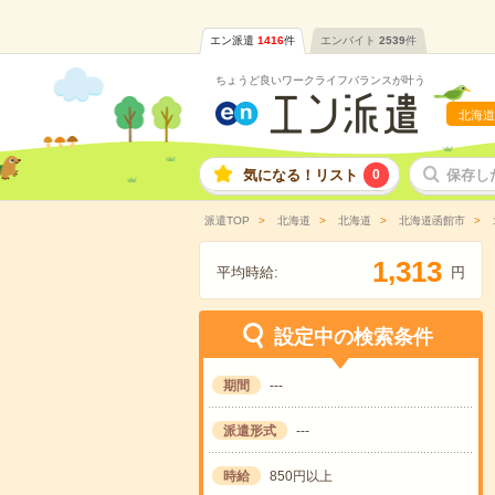
エン派遣
1416
件
エンバイト
2539
件
ちょうど良いワークライフバランスが叶う
北海道
気になる！リスト
0
保存し
派遣TOP
北海道
北海道
北海道函館市
,
1
3
1
3
平均時給:
円
設定中の検索条件
期間
---
派遣形式
---
時給
850円以上