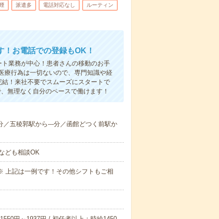
煙
派遣多
電話対応なし
ルーティン
す！お電話での登録もOK！
ート業務が中心！患者さんの移動のお手
医療行為は一切ないので、専門知識や経
完結！来社不要でスムーズにスタートで
で、無理なく自分のペースで働けます！
--分／五稜郭駅から---分／函館どつく前駅か
なども相談OK
～09:00※ 上記は一例です！その他シフトもご相
550円～1937円 / 初任者以上：時給1450