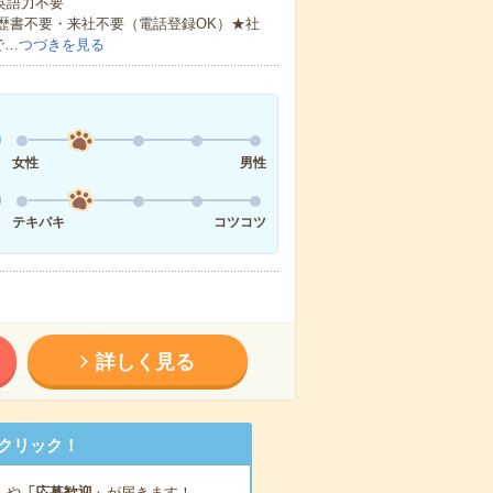
 英語力不要
歴書不要・来社不要（電話登録OK）★社
で…
つづきを見る
女性
男性
テキパキ
コツコツ
詳しく見る
クリック！
」
や
「応募歓迎」
が届きます！