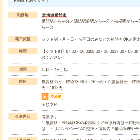
ト制度もあります！
勤務地
北海道函館市
函館駅から---分／函館駅前駅から---分／桔梗駅から-
ら---分
曜日頻度
シフト制（月～日）※平日のみなどの相談もOK※週3
時間
【シフト例】07:00～16:0009:00～18:0017:00
談ください！
期間
即日～2ヶ月以上
時給
無資格の方：時給1300円～1625円 / 介護福祉士：時給1
円～1812円
交通費
全額支給
仕事内容
看護助手
＼無資格・未経験OKの看護助手／医療行為は一切行
は…・リネンやシーツの交換・病院内の備品管理やチ