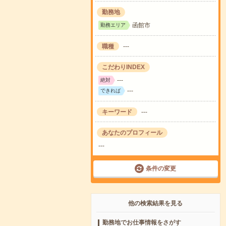
勤務地
函館市
勤務エリア
職種
---
こだわりINDEX
---
絶対
---
できれば
キーワード
---
あなたのプロフィール
---
条件の変更
他の検索結果を見る
勤務地でお仕事情報をさがす