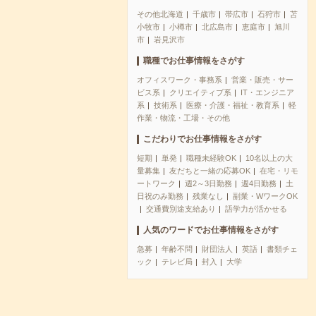
その他北海道
千歳市
帯広市
石狩市
苫
小牧市
小樽市
北広島市
恵庭市
旭川
市
岩見沢市
職種でお仕事情報をさがす
オフィスワーク・事務系
営業・販売・サー
ビス系
クリエイティブ系
IT・エンジニア
系
技術系
医療・介護・福祉・教育系
軽
作業・物流・工場・その他
こだわりでお仕事情報をさがす
短期
単発
職種未経験OK
10名以上の大
量募集
友だちと一緒の応募OK
在宅・リモ
ートワーク
週2～3日勤務
週4日勤務
土
日祝のみ勤務
残業なし
副業・WワークOK
交通費別途支給あり
語学力が活かせる
人気のワードでお仕事情報をさがす
急募
年齢不問
財団法人
英語
書類チェ
ック
テレビ局
封入
大学