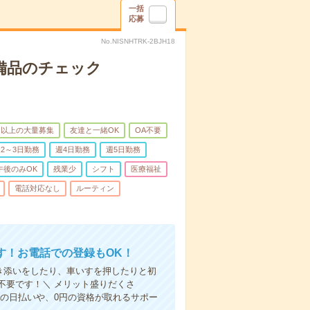
一括
応募
No.NISNHTRK-2BJH18
で備品のチェック
名以上の大量募集
友達と一緒OK
OA不要
2～3日勤務
週4日勤務
週5日勤務
午後のみOK
残業少
シフト
医療福祉
電話対応なし
ルーティン
す！お電話での登録もOK！
付き添いをしたり、車いすを押したりと初
不要です！＼ メリット盛りだくさ
の日払いや、0円の資格が取れるサポー