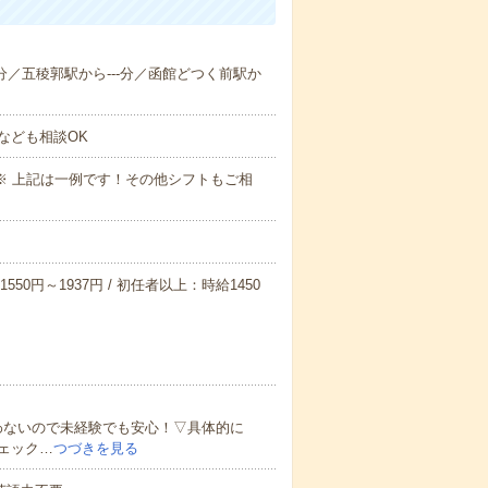
--分／五稜郭駅から---分／函館どつく前駅か
なども相談OK
～09:00※ 上記は一例です！その他シフトもご相
550円～1937円 / 初任者以上：時給1450
わないので未経験でも安心！▽具体的に
ェック…
つづきを見る