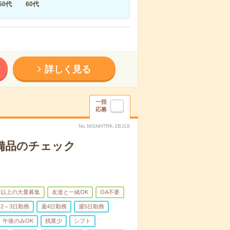
50代
60代
詳しく見る
一括
応募
No.NISNHTRK-2BJ18
で備品のチェック
名以上の大量募集
友達と一緒OK
OA不要
2～3日勤務
週4日勤務
週5日勤務
午後のみOK
残業少
シフト