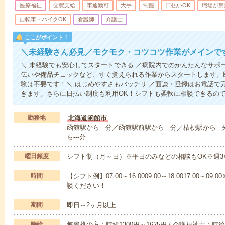
医療福祉
交費支給
車通勤可
大手
制服
日払いOK
職場が禁
自転車・バイクOK
看護師
介護士
ここがポイント！
＼未経験さん必見／モクモク・コツコツ作業がメインで
＼ 未経験でも安心してスタートできる ／病院内でのかんたんなサポ
伝いや備品チェックなど、すぐ覚えられる作業からスタートします。
験は不要です！＼ はじめやすさもバッチリ ／面談・登録はお電話で
きます。さらに日払い制度も利用OK！シフトも柔軟に相談できるの
勤務地
北海道函館市
函館駅から---分／函館駅前駅から---分／桔梗駅から-
ら---分
曜日頻度
シフト制（月～日）※平日のみなどの相談もOK※週3
時間
【シフト例】07:00～16:0009:00～18:0017:00
談ください！
期間
即日～2ヶ月以上
時給
無資格の方：時給1300円～1625円 / 介護福祉士：時給1