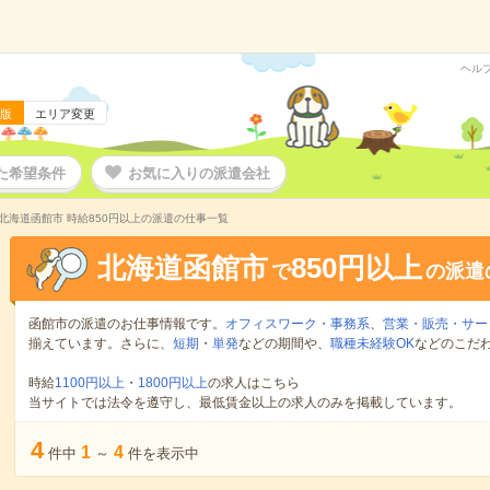
ヘル
版
エリア変更
た希望条件
お気に入りの派遣会社
北海道函館市 時給850円以上の派遣の仕事一覧
北海道函館市
850円以上
で
の派遣
函館市の派遣のお仕事情報です。
オフィスワーク・事務系
、
営業・販売・サー
揃えています。さらに、
短期
・
単発
などの期間や、
職種未経験OK
などのこだ
時給
1100円以上
・
1800円以上
の求人はこちら
当サイトでは法令を遵守し、最低賃金以上の求人のみを掲載しています。
4
1
4
件中
～
件を表示中