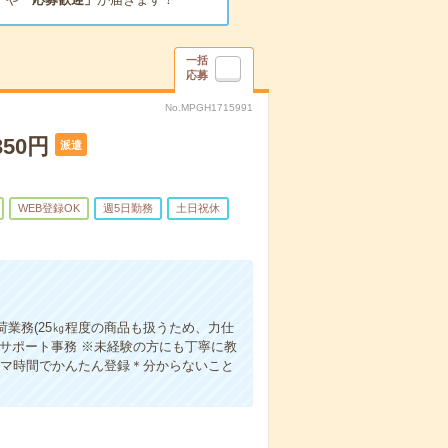
一括
応募
No.MPGH1715991
50円
派遣
WEB登録OK
週5日勤務
土日祝休
業務(25㎏程度の商品も扱うため、力仕
のサポート事務 ※未経験の方にも丁寧に教
キマ時間でかんたん登録＊分からないこと