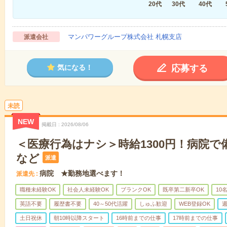
20代
30代
40代
マンパワーグループ株式会社 札幌支店
派遣会社
応募する
気になる！
未読
NEW
掲載日
2026/08/06
＜医療行為はナシ＞時給1300円！病院
など
派遣
病院 ★勤務地選べます！
派遣先
職種未経験OK
社会人未経験OK
ブランクOK
既卒第二新卒OK
10
英語不要
履歴書不要
40～50代活躍
しゅふ歓迎
WEB登録OK
週
土日祝休
朝10時以降スタート
16時前までの仕事
17時前までの仕事