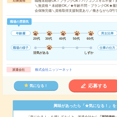
応募資格
職種未経験OK / ブランクOK / パソコンスキル不要 /
＼無資格＊未経験OK／★年齢不問・ブランクOK★履
会保険完備＼資格取得支援制度あり／働きながら0円
職場の雰囲気
年齢層
男女比率
20代
30代
40代
50代
60代
職場の様子
仕事の仕方
活気がある
しずか
株式会社ニッソーネット
派遣会社
応募する
気になる！
興味があったら「★気になる！」を
「気になる！」を押しておくと、派遣会社から
「面談確約