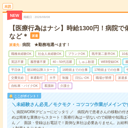
未読
NEW
掲載日
2026/08/08
【医療行為はナシ】時給1300円！病院
など＊
派遣
病院 ★勤務地選べます！
派遣先
職種未経験OK
社会人未経験OK
ブランクOK
既卒第二新卒OK
10
英語不要
履歴書不要
40～50代活躍
しゅふ歓迎
WEB登録OK
週
平日休
朝10時以降スタート
16時前までの仕事
17時前までの仕事
交費支給
車通勤可
大手
制服
日払いOK
職場が禁煙
派遣多
自転車・バイクOK
看護師
介護士
ここがポイント！
＼未経験さん必見／モクモク・コツコツ作業がメインで
＼ 病院WORKデビューにピッタリ ／ 病院内で患者さんの移動の
めは簡単な業務からスタート！医療行為は一切ないので経験や知識は
ん ／ 面談・登録はお電話で！面倒な来社は必要ありません。お給料