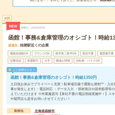
未読
NEW
掲載日
2026/08/08
函館！事務&倉庫管理のオシゴト！時給13
桔梗駅近くの企業
派遣先
職種未経験OK
ブランクOK
既卒第二新卒OK
英語不要
履歴書不要
交費支給
車通勤可
大手
職場が禁煙
自転車・バイクOK
ここがポイント！
函館！事務&倉庫管理のオシゴト！時給1350円
土日祝お休みでプライベート充実！駐車場完備で通勤も便利^^・入出荷
事が発生します) ・電話対応 ・データ入力 ・部材発注や請求処理等
えていただけます ※作業服貸与【来社不要の電話登録実施中！】ス
や疑問点も是非お伺いさせてください！
勤務地
北海道函館市