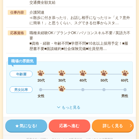
交通費全額支給
介護関連
仕事内容
≪散歩に付き添ったり、お話し相手になったり≫「え？意外
に簡単！」と思うくらい、スグできる仕事からスタ…
職種未経験OK / ブランクOK / パソコンスキル不要 / 英語力不
応募資格
要
■資格・経験・年齢不問■学歴不問■10名以上採用予定！■履
歴書不要■面談確約■社会保険完備■社員登用…
職場の雰囲気
年齢層
20代
30代
40代
50代
60代
男女比率
女性
男性
もっと見る
気になる!
応募へ進む
詳しく見る