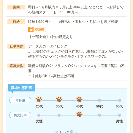
即日～1ヵ月以内 3ヵ月以上 半年以上 などなど… ※お試しで
期間
の短期スタートもOK!! #8月～
時給1,650円～ ※日払い・週払い・月払いを選択可能
時給
交通費
【一部支給】※社内規定あり
データ入力・タイピング
仕事内容
.。〇書類のチェックや封入作業〇。.書類に間違えがないか
確認するのがメインモクモク×オフィスワークの…
職種未経験OK / ブランクOK / パソコンスキル不要 / 英語力不
応募資格
要
＊未経験OK！※高校生は不可
職場の雰囲気
年齢層
20代
30代
40代
50代
60代
男女比率
女性
男性
もっと見る