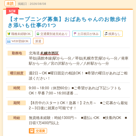
未読
掲載日
2026/08/08
NEW
【オープニング募集】おばあちゃんのお散歩付
き添いも仕事の1つ
職種未経験OK
交通費別途支給あり
土日祝日が休み
残業なし
WEB登録OK
派遣
北海道
札幌市西区
勤務地
琴似(函館本線)駅から---分／琴似(札幌市営)駅から---分／発寒
駅から---分／宮の沢駅から---分／八軒駅から---分
週2日～OK ■曜日固定の相談OK！ ■希望の曜日があればご相
曜日頻度
談ください！
9:00～18:00（休憩60分）■ご希望があれば下記シフトも
時間
OK！早番 7:00～16:00遅番 …
【8月中のスタートOK！急募！】2カ月～ ■ご応募から最短
期間
2～3日後に就業が可能です！
無資格未経験：時給1300円～ ■週払いOK ■扶養内OK ■
時給
日収1万400円以上
交通費