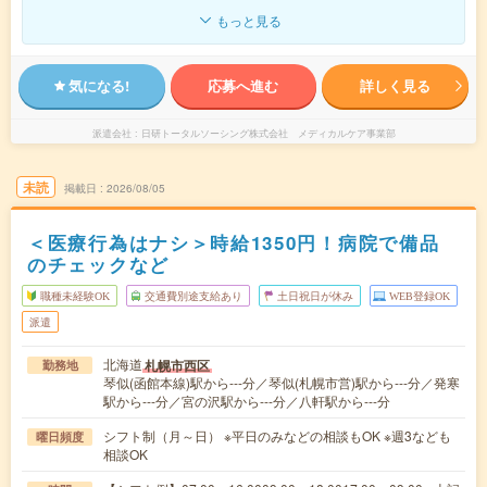
もっと見る
気になる!
応募へ進む
詳しく見る
派遣会社
日研トータルソーシング株式会社 メディカルケア事業部
未読
掲載日
2026/08/05
＜医療行為はナシ＞時給1350円！病院で備品
のチェックなど
職種未経験OK
交通費別途支給あり
土日祝日が休み
WEB登録OK
派遣
北海道
札幌市西区
勤務地
琴似(函館本線)駅から---分／琴似(札幌市営)駅から---分／発寒
駅から---分／宮の沢駅から---分／八軒駅から---分
シフト制（月～日） ※平日のみなどの相談もOK ※週3なども
曜日頻度
相談OK