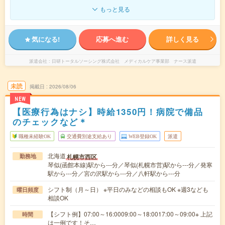
もっと見る
気になる!
応募へ進む
詳しく見る
派遣会社
日研トータルソーシング株式会社 メディカルケア事業部 ナース派遣
未読
掲載日
2026/08/06
NEW
【医療行為はナシ】時給1350円！病院で備品
のチェックなど＊
職種未経験OK
交通費別途支給あり
WEB登録OK
派遣
北海道
札幌市西区
勤務地
琴似(函館本線)駅から---分／琴似(札幌市営)駅から---分／発寒
駅から---分／宮の沢駅から---分／八軒駅から---分
シフト制（月～日） ※平日のみなどの相談もOK ※週3なども
曜日頻度
相談OK
【シフト例】07:00～16:0009:00～18:0017:00～09:00※ 上記
時間
は一例です！そ…