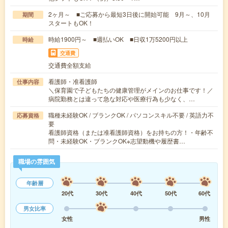
2ヶ月～ ■ご応募から最短3日後に開始可能 9月～、10月
期間
スタートもOK！
時給1900円～ ■週払いOK ■日収1万5200円以上
時給
交通費
交通費全額支給
看護師・准看護師
仕事内容
＼保育園で子どもたちの健康管理がメインのお仕事です！／
病院勤務とは違って急な対応や医療行為も少なく、…
職種未経験OK / ブランクOK / パソコンスキル不要 / 英語力不
応募資格
要
看護師資格（または准看護師資格）をお持ちの方！・年齢不
問・未経験OK・ブランクOK※志望動機や履歴書…
職場の雰囲気
年齢層
20代
30代
40代
50代
60代
男女比率
女性
男性