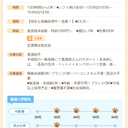
1日5時間からOK！■シフト例(1)8:00～13:00(2)10:00～
時間
15:00(3)12:00…
【現在も積極採用中！急募！】■2カ月～
期間
無資格未経験：時給1250円～ ■週払いOK ■扶養内OK
時給
交通費
交通費全額支給
看護助手
仕事内容
▼病院の一般病棟にて看護師さんのサポート！具体的に
は、・器具の洗浄・ベットメイキングやシーツ交換・移…
職種未経験OK / ブランクOK / パソコンスキル不要 / 英語力不
応募資格
要
■無資格・未経験OK！■年齢・学歴不問！ブランクOK!■10名
以上採用予定！■履歴書不要■社会保険完…
職場の雰囲気
年齢層
20代
30代
40代
50代
60代
男女比率