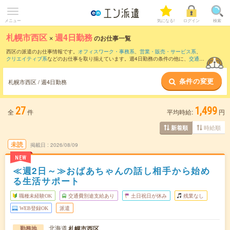
メニュー
気になる!
ログイン
検索
札幌市西区
×
週4日勤務
のお仕事一覧
西区の派遣のお仕事情報です。
オフィスワーク・事務系
、
営業・販売・サービス系
、
クリエイティブ系
などのお仕事を取り揃えています。週4日勤務の条件の他に、
交通費
別途支給あり
、
職種未経験OK
、
友だちと一緒の応募OK
などのこだわり条件も取り揃
えています。
条件の変更
札幌市西区 / 週4日勤務
27
1,499
全
件
平均時給:
円
時給順
新着順
未読
掲載日
2026/08/09
NEW
≪週2日～≫おばあちゃんの話し相手から始め
る生活サポート
職種未経験OK
交通費別途支給あり
土日祝日が休み
残業なし
WEB登録OK
派遣
北海道
札幌市西区
勤務地