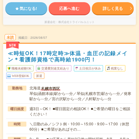
気になる!
応募へ進む
詳しく見る
派遣会社
株式会社トライバルユニット
未読
掲載日
2026/08/07
NEW
≪時短OK！17時定時≫体温・血圧の記録メイ
ン＊看護師資格で高時給1900円！
職種未経験OK
交通費別途支給あり
土日祝日が休み
残業なし
WEB登録OK
派遣
北海道
札幌市西区
勤務地
琴似(函館本線)駅から---分／琴似(札幌市営)駅から---分／発寒
駅から---分／宮の沢駅から---分／八軒駅から---分
週3日～OK！ ■曜日固定の相談OK！ ■ご希望の曜日をご相談
曜日頻度
ください！
＼日勤のみ／シフト例・10:00～15:00・9:00～17:00（休憩
時間
60分）■ご希望があればその…
2ヶ月～ ■ご応募から最短3日後に開始可能 8月～、9月ス