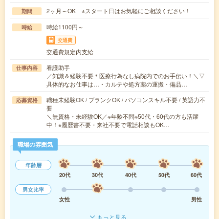
2ヶ月～OK ※スタート日はお気軽にご相談ください！
期間
時給1100円～
時給
交通費
交通費規定内支給
看護助手
仕事内容
／知識＆経験不要＊医療行為なし病院内でのお手伝い！＼▽
具体的なお仕事は…・カルテや処方薬の運搬・備品…
職種未経験OK / ブランクOK / パソコンスキル不要 / 英語力不
応募資格
要
＼無資格・未経験OK／※年齢不問※50代・60代の方も活躍
中！※履歴書不要・来社不要で電話相談もOK…
職場の雰囲気
年齢層
20代
30代
40代
50代
60代
男女比率
女性
男性
もっと見る