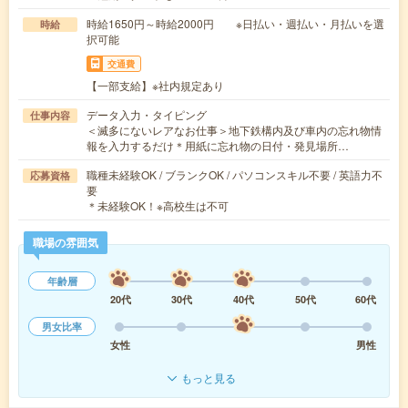
時給1650円～時給2000円 ※日払い・週払い・月払いを選
時給
択可能
交通費
【一部支給】※社内規定あり
データ入力・タイピング
仕事内容
＜滅多にないレアなお仕事＞地下鉄構内及び車内の忘れ物情
報を入力するだけ＊用紙に忘れ物の日付・発見場所…
職種未経験OK / ブランクOK / パソコンスキル不要 / 英語力不
応募資格
要
＊未経験OK！※高校生は不可
職場の雰囲気
年齢層
20代
30代
40代
50代
60代
男女比率
女性
男性
もっと見る