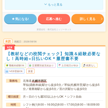
もっと見る
気になる!
応募へ進む
詳しく見る
派遣会社
株式会社ニッソーネット
未読
掲載日
2026/08/06
NEW
【教材などの校閲チェック】知識＆経験必要な
し！高時給×日払いOK＊履歴書不要
職種未経験OK
交通費別途支給あり
土日祝日が休み
残業なし
WEB登録OK
派遣
北海道
札幌市西区
勤務地
琴似(函館本線)駅から徒歩5分／琴似(札幌市営)駅から徒歩5
分／発寒南駅から徒歩5分／宮の沢駅から徒歩5分
月～日のうち週3日以上からOK ＊シフト自由
曜日頻度
シフト例(1)9:00～16:00(2)9:00～17:00(3)9:00～18:009:00
時間