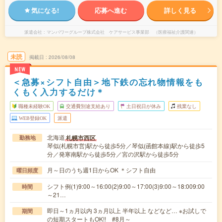
気になる!
応募へ進む
詳しく見る
派遣会社
マンパワーグループ株式会社 ケアサービス事業部 （医療福祉介護関連）
未読
掲載日
2026/08/08
NEW
＜急募×シフト自由＞地下鉄の忘れ物情報をも
くもく入力するだけ＊
職種未経験OK
交通費別途支給あり
土日祝日が休み
残業なし
WEB登録OK
派遣
北海道
札幌市西区
勤務地
琴似(札幌市営)駅から徒歩5分／琴似(函館本線)駅から徒歩5
分／発寒南駅から徒歩5分／宮の沢駅から徒歩5分
月～日のうち週1日からOK ＊シフト自由
曜日頻度
シフト例(1)9:00～16:00(2)9:00～17:00(3)9:00～18:009:00
時間
～21…
即日～1ヵ月以内 3ヵ月以上 半年以上 などなど… ※お試しで
期間
の短期スタートもOK!! #8月～