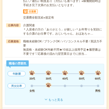
払い／週払い制度あり（月払いも選べます）※稼働開始時は
手続き完了次第のお支払いとなります。
交通費
交通費全額支給※規定有
介護関連
仕事内容
＊入居者の方の「ありがとう」が嬉しい＊お年寄りを笑顔に
する介護のお仕事です。おじいちゃん、おばあちゃ…
職種未経験OK / ブランクOK / パソコンスキル不要 / 英語力不
応募資格
要
無資格・未経験OK年齢不問★10名以上採用予定★履歴書は
不要です▽応募後の流れ1)翌営業日までに担当…
職場の雰囲気
年齢層
20代
30代
40代
50代
60代
男女比率
女性
男性
もっと見る