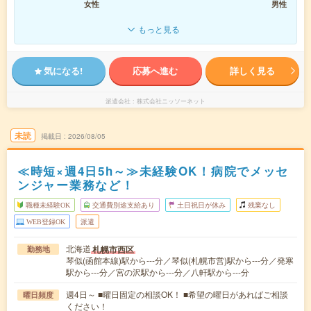
女性
男性
もっと見る
気になる!
応募へ進む
詳しく見る
派遣会社
株式会社ニッソーネット
未読
掲載日
2026/08/05
≪時短×週4日5h～≫未経験OK！病院でメッセ
ンジャー業務など！
職種未経験OK
交通費別途支給あり
土日祝日が休み
残業なし
WEB登録OK
派遣
北海道
札幌市西区
勤務地
琴似(函館本線)駅から---分／琴似(札幌市営)駅から---分／発寒
駅から---分／宮の沢駅から---分／八軒駅から---分
週4日～ ■曜日固定の相談OK！ ■希望の曜日があればご相談
曜日頻度
ください！