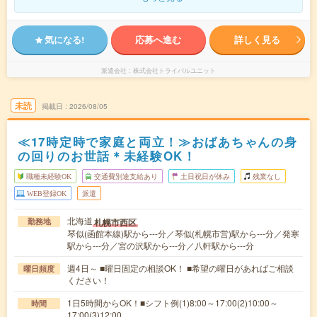
気になる!
応募へ進む
詳しく見る
派遣会社
株式会社トライバルユニット
未読
掲載日
2026/08/05
≪17時定時で家庭と両立！≫おばあちゃんの身
の回りのお世話＊未経験OK！
職種未経験OK
交通費別途支給あり
土日祝日が休み
残業なし
WEB登録OK
派遣
北海道
札幌市西区
勤務地
琴似(函館本線)駅から---分／琴似(札幌市営)駅から---分／発寒
駅から---分／宮の沢駅から---分／八軒駅から---分
週4日～ ■曜日固定の相談OK！ ■希望の曜日があればご相談
曜日頻度
ください！
1日5時間からOK！■シフト例(1)8:00～17:00(2)10:00～
時間
17:00(3)12:00…