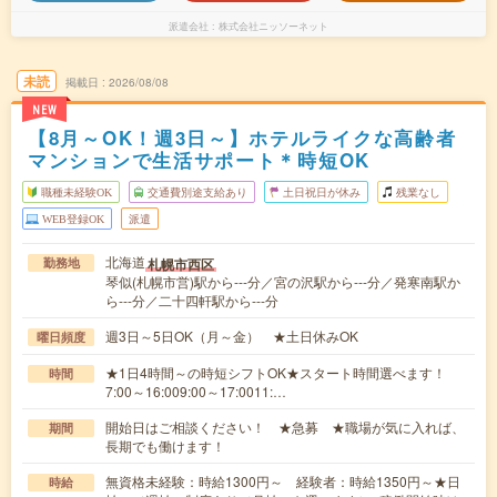
派遣会社
株式会社ニッソーネット
未読
掲載日
2026/08/08
NEW
【8月～OK！週3日～】ホテルライクな高齢者
マンションで生活サポート＊時短OK
職種未経験OK
交通費別途支給あり
土日祝日が休み
残業なし
WEB登録OK
派遣
北海道
札幌市西区
勤務地
琴似(札幌市営)駅から---分／宮の沢駅から---分／発寒南駅か
ら---分／二十四軒駅から---分
週3日～5日OK（月～金） ★土日休みOK
曜日頻度
★1日4時間～の時短シフトOK★スタート時間選べます！
時間
7:00～16:009:00～17:0011:…
開始日はご相談ください！ ★急募 ★職場が気に入れば、
期間
長期でも働けます！
無資格未経験：時給1300円～ 経験者：時給1350円～★日
時給