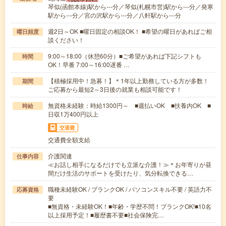
琴似(函館本線)駅から---分／琴似(札幌市営)駅から---分／発寒
駅から---分／宮の沢駅から---分／八軒駅から---分
週2日～OK ■曜日固定の相談OK！ ■希望の曜日があればご相
曜日頻度
談ください！
9:00～18:00（休憩60分）■ご希望があれば下記シフトも
時間
OK！早番 7:00～16:00遅番 …
【積極採用中！急募！】＊1年以上勤務している方が多数！
期間
ご応募から最短2～3日後の就業も相談可能です！
無資格未経験：時給1300円～ ■週払いOK ■扶養内OK ■
時給
日収1万400円以上
交通費
交通費全額支給
介護関連
仕事内容
≪お話し相手になるだけでも立派な介護！≫＊お年寄りが昼
間だけ生活のサポートを受けたり、気分転換できる…
職種未経験OK / ブランクOK / パソコンスキル不要 / 英語力不
応募資格
要
■無資格・未経験OK！■年齢・学歴不問！ブランクOK!■10名
以上採用予定！■履歴書不要■社会保険完…