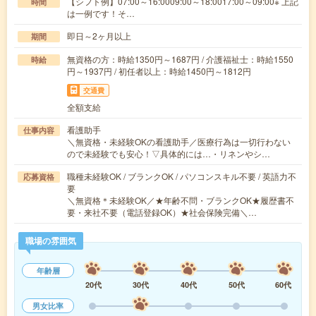
【シフト例】07:00～16:0009:00～18:0017:00～09:00※ 上記
時間
は一例です！そ…
即日～2ヶ月以上
期間
無資格の方：時給1350円～1687円 / 介護福祉士：時給1550
時給
円～1937円 / 初任者以上：時給1450円～1812円
交通費
全額支給
看護助手
仕事内容
＼無資格・未経験OKの看護助手／医療行為は一切行わない
ので未経験でも安心！▽具体的には…・リネンやシ…
職種未経験OK / ブランクOK / パソコンスキル不要 / 英語力不
応募資格
要
＼無資格＊未経験OK／★年齢不問・ブランクOK★履歴書不
要・来社不要（電話登録OK）★社会保険完備＼…
職場の雰囲気
年齢層
20代
30代
40代
50代
60代
男女比率