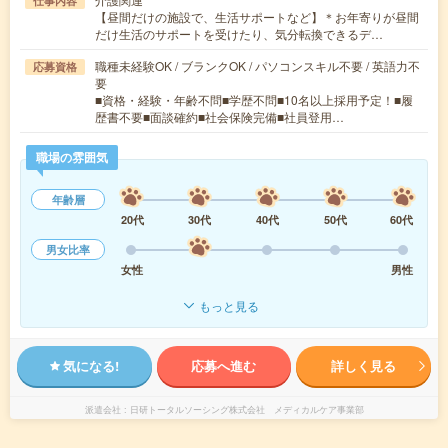
仕事内容
【昼間だけの施設で、生活サポートなど】＊お年寄りが昼間
だけ生活のサポートを受けたり、気分転換できるデ…
職種未経験OK / ブランクOK / パソコンスキル不要 / 英語力不
応募資格
要
■資格・経験・年齢不問■学歴不問■10名以上採用予定！■履
歴書不要■面談確約■社会保険完備■社員登用…
職場の雰囲気
年齢層
20代
30代
40代
50代
60代
男女比率
女性
男性
もっと見る
気になる!
応募へ進む
詳しく見る
派遣会社
日研トータルソーシング株式会社 メディカルケア事業部