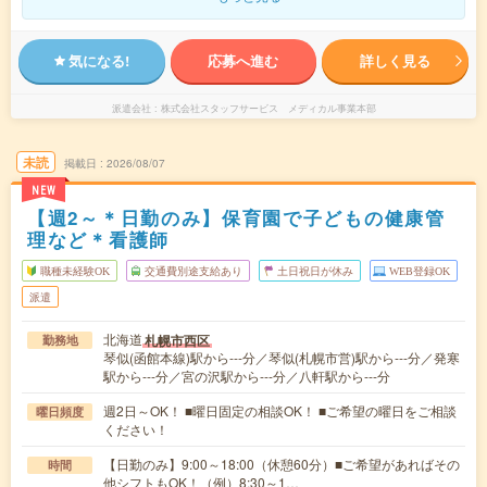
気になる!
応募へ進む
詳しく見る
派遣会社
株式会社スタッフサービス メディカル事業本部
未読
掲載日
2026/08/07
NEW
【週2～＊日勤のみ】保育園で子どもの健康管
理など＊看護師
職種未経験OK
交通費別途支給あり
土日祝日が休み
WEB登録OK
派遣
北海道
札幌市西区
勤務地
琴似(函館本線)駅から---分／琴似(札幌市営)駅から---分／発寒
駅から---分／宮の沢駅から---分／八軒駅から---分
週2日～OK！ ■曜日固定の相談OK！ ■ご希望の曜日をご相談
曜日頻度
ください！
【日勤のみ】9:00～18:00（休憩60分）■ご希望があればその
時間
他シフトもOK！（例）8:30～1…