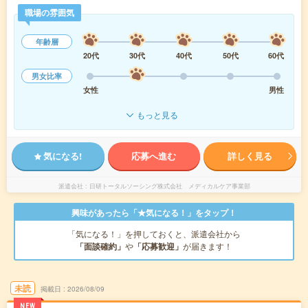
職場の雰囲気
年齢層
20代
30代
40代
50代
60代
男女比率
女性
男性
もっと見る
気になる!
応募へ進む
詳しく見る
派遣会社
日研トータルソーシング株式会社 メディカルケア事業部
興味があったら「★気になる！」をタップ！
「気になる！」を押しておくと、派遣会社から
「面談確約」
や
「応募歓迎」
が届きます！
未読
掲載日
2026/08/09
NEW