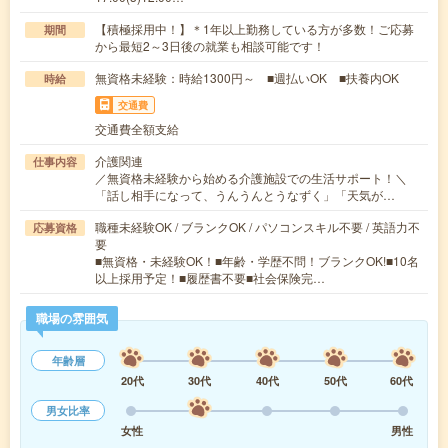
【積極採用中！】＊1年以上勤務している方が多数！ご応募
期間
から最短2～3日後の就業も相談可能です！
無資格未経験：時給1300円～ ■週払いOK ■扶養内OK
時給
交通費
交通費全額支給
介護関連
仕事内容
／無資格未経験から始める介護施設での生活サポート！＼
「話し相手になって、うんうんとうなずく」「天気が…
職種未経験OK / ブランクOK / パソコンスキル不要 / 英語力不
応募資格
要
■無資格・未経験OK！■年齢・学歴不問！ブランクOK!■10名
以上採用予定！■履歴書不要■社会保険完…
職場の雰囲気
年齢層
20代
30代
40代
50代
60代
男女比率
女性
男性