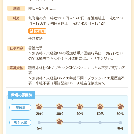
即日～2ヶ月以上
期間
無資格の方：時給1350円～1687円 / 介護福祉士：時給1550
時給
円～1937円 / 初任者以上：時給1450円～1812円
交通費
全額支給
看護助手
仕事内容
＼無資格・未経験OKの看護助手／医療行為は一切行わない
ので未経験でも安心！▽具体的には…・リネンやシ…
職種未経験OK / ブランクOK / パソコンスキル不要 / 英語力不
応募資格
要
＼無資格＊未経験OK／★年齢不問・ブランクOK★履歴書不
要・来社不要（電話登録OK）★社会保険完備＼…
職場の雰囲気
年齢層
20代
30代
40代
50代
60代
男女比率
女性
男性