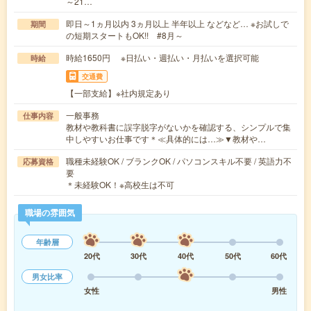
～21…
即日～1ヵ月以内 3ヵ月以上 半年以上 などなど… ※お試しで
期間
の短期スタートもOK!! #8月～
時給1650円 ※日払い・週払い・月払いを選択可能
時給
交通費
【一部支給】※社内規定あり
一般事務
仕事内容
教材や教科書に誤字脱字がないかを確認する、シンプルで集
中しやすいお仕事です＊≪具体的には…≫▼教材や…
職種未経験OK / ブランクOK / パソコンスキル不要 / 英語力不
応募資格
要
＊未経験OK！※高校生は不可
職場の雰囲気
年齢層
20代
30代
40代
50代
60代
男女比率
女性
男性