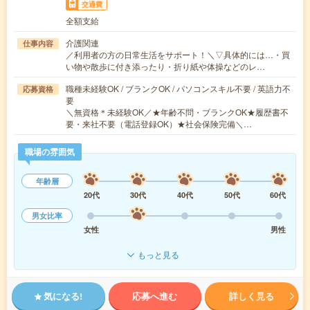
交通費
全額支給
介護関連
仕事内容
／利用者の方の日常生活をサポート！＼▽具体的には…・買
い物や散歩に付き添ったり・折り紙や体操などのレ…
職種未経験OK / ブランクOK / パソコンスキル不要 / 英語力不
応募資格
要
＼無資格＊未経験OK／★年齢不問・ブランクOK★履歴書不
要・来社不要（電話登録OK）★社会保険完備＼…
職場の雰囲気
年齢層
20代
30代
40代
50代
60代
男女比率
女性
男性
もっと見る
気になる!
応募へ進む
詳しく見る