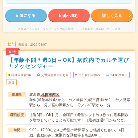
気になる!
応募へ進む
詳しく見る
派遣会社
日研トータルソーシング株式会社 メディカルケア事業部 ナース派遣
未読
掲載日
2026/08/07
NEW
【年齢不問＊週3日～OK】病院内でカルテ運び
＊メッセンジャー
職種未経験OK
交通費別途支給あり
土日祝日が休み
WEB登録OK
派遣
北海道
札幌市西区
勤務地
琴似(函館本線)駅から---分／琴似(札幌市営)駅から---分／発寒
駅から---分／宮の沢駅から---分／八軒駅から---分
【週3日～OK】月～金曜日で希望シフト制 ※徐々に勤務回数
曜日頻度
を増やしていくことも可能です！（最初は週3日からなど）
9:00～17:00など※ご希望の時間帯をご相談ください。※日
時間
勤、夜勤のみ、変則的な勤務等も相談OK…