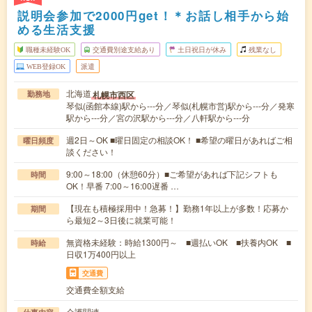
説明会参加で2000円get！＊お話し相手から始
める生活支援
職種未経験OK
交通費別途支給あり
土日祝日が休み
残業なし
WEB登録OK
派遣
北海道
札幌市西区
勤務地
琴似(函館本線)駅から---分／琴似(札幌市営)駅から---分／発寒
駅から---分／宮の沢駅から---分／八軒駅から---分
週2日～OK ■曜日固定の相談OK！ ■希望の曜日があればご相
曜日頻度
談ください！
9:00～18:00（休憩60分）■ご希望があれば下記シフトも
時間
OK！早番 7:00～16:00遅番 …
【現在も積極採用中！急募！】勤務1年以上が多数！応募か
期間
ら最短2～3日後に就業可能！
無資格未経験：時給1300円～ ■週払いOK ■扶養内OK ■
時給
日収1万400円以上
交通費
交通費全額支給
介護関連