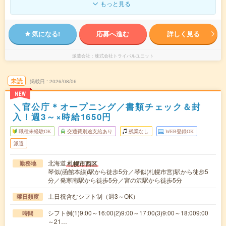
もっと見る
気になる!
応募へ進む
詳しく見る
派遣会社
株式会社トライバルユニット
未読
掲載日
2026/08/06
NEW
＼官公庁＊オープニング／書類チェック＆封
入！週3～×時給1650円
職種未経験OK
交通費別途支給あり
残業なし
WEB登録OK
派遣
北海道
札幌市西区
勤務地
琴似(函館本線)駅から徒歩5分／琴似(札幌市営)駅から徒歩5
分／発寒南駅から徒歩5分／宮の沢駅から徒歩5分
土日祝含むシフト制（週3～OK）
曜日頻度
シフト例(1)9:00～16:00(2)9:00～17:00(3)9:00～18:009:00
時間
～21…