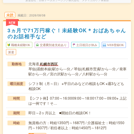
派遣会社
日研トータルソーシング株式会社 メディカルケア事業部
未読
掲載日
2026/08/08
NEW
3ヵ月で71万円稼ぐ！未経験OK＊おばあちゃん
のお話相手など
職種未経験OK
交通費別途支給あり
土日祝日が休み
WEB登録OK
派遣
北海道
札幌市西区
勤務地
琴似(函館本線)駅から---分／琴似(札幌市営)駅から---分／発寒
駅から---分／宮の沢駅から---分／八軒駅から---分
シフト制（月～日） ※平日のみなどの相談もOK ※週3なども
曜日頻度
相談OK
【シフト例】07:00～16:0009:00～18:0017:00～09:00※ 上記
時間
は一例です！そ…
即日～2ヶ月以上 ■開始日の相談OK！
期間
無資格の方：時給1350円～1687円 / 介護福祉士：時給1550
時給
円～1937円 / 初任者以上：時給1450円～1812円