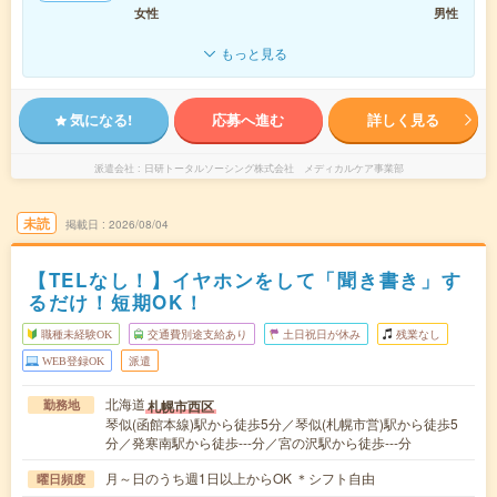
女性
男性
もっと見る
気になる!
応募へ進む
詳しく見る
派遣会社
日研トータルソーシング株式会社 メディカルケア事業部
未読
掲載日
2026/08/04
【TELなし！】イヤホンをして「聞き書き」す
るだけ！短期OK！
職種未経験OK
交通費別途支給あり
土日祝日が休み
残業なし
WEB登録OK
派遣
北海道
札幌市西区
勤務地
琴似(函館本線)駅から徒歩5分／琴似(札幌市営)駅から徒歩5
分／発寒南駅から徒歩---分／宮の沢駅から徒歩---分
月～日のうち週1日以上からOK ＊シフト自由
曜日頻度