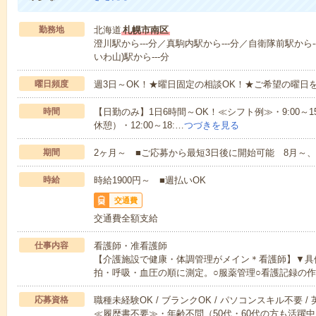
勤務地
北海道
札幌市南区
澄川駅から---分／真駒内駅から---分／自衛隊前駅から--
いわ山)駅から---分
曜日頻度
週3日～OK！★曜日固定の相談OK！★ご希望の曜日
時間
【日勤のみ】1日6時間～OK！≪シフト例≫・9:00～15:45
休憩）・12:00～18:…
つづきを見る
期間
2ヶ月～ ■ご応募から最短3日後に開始可能 8月～、
時給
時給1900円～ ■週払いOK
交通費
交通費全額支給
仕事内容
看護師・准看護師
【介護施設で健康・体調管理がメイン＊看護師】▼具
拍・呼吸・血圧の順に測定。○服薬管理○看護記録の
応募資格
職種未経験OK / ブランクOK / パソコンスキル不要 /
≪履歴書不要≫・年齢不問（50代・60代の方も活躍