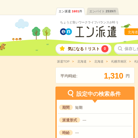
エン派遣
1601
件
エンバイト
2539
件
ちょうど良いワークライフバランスが叶う
北海道
気になる！リスト
0
保存し
派遣TOP
北海道
北海道
札幌市南区
札
,
1
3
1
0
平均時給:
円
設定中の検索条件
期間
短期
派遣形式
---
時給
---