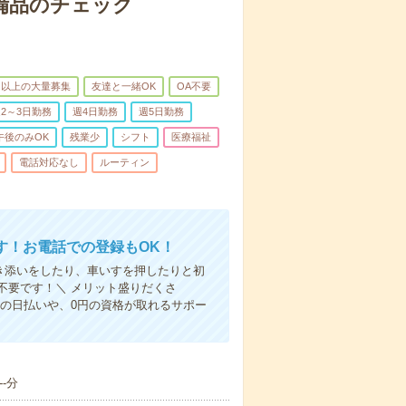
で備品のチェック
名以上の大量募集
友達と一緒OK
OA不要
2～3日勤務
週4日勤務
週5日勤務
午後のみOK
残業少
シフト
医療福祉
電話対応なし
ルーティン
す！お電話での登録もOK！
付き添いをしたり、車いすを押したりと初
不要です！＼ メリット盛りだくさ
の日払いや、0円の資格が取れるサポー
-分