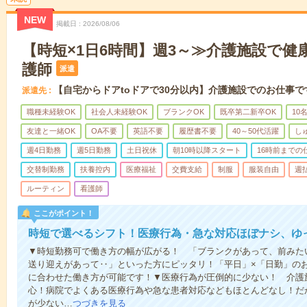
NEW
掲載日
2026/08/06
【時短×1日6時間】週3～≫介護施設で健
護師
派遣
【自宅からドアtoドアで30分以内】介護施設でのお仕事で
派遣先
職種未経験OK
社会人未経験OK
ブランクOK
既卒第二新卒OK
10
友達と一緒OK
OA不要
英語不要
履歴書不要
40～50代活躍
し
週4日勤務
週5日勤務
土日祝休
朝10時以降スタート
16時前までの
交替制勤務
扶養控内
医療福祉
交費支給
制服
服装自由
週
ルーティン
看護師
ここがポイント！
時短で選べるシフト！医療行為・急な対応ほぼナシ、ゆ
▼時短勤務可で働き方の幅が広がる！ 「ブランクがあって、前みた
送り迎えがあって‥」といった方にピッタリ！「平日」×「日勤」の
に合わせた働き方が可能です！▼医療行為が圧倒的に少ない！ 介護
心！病院でよくある医療行為や急な患者対応などもほとんどなし！だ
が少ない…
つづきを見る