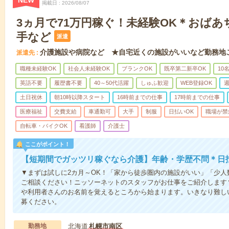
NEW
掲載日
2026/08/07
3ヵ月で71万円稼ぐ！未経験OK＊おば
手など
派遣
介護施設や病院など ★自宅近くの施設がいいなど勤務地
派遣先
職種未経験OK
社会人未経験OK
ブランクOK
既卒第二新卒OK
10
英語不要
履歴書不要
40～50代活躍
しゅふ歓迎
WEB登録OK
週
土日祝休
朝10時以降スタート
16時前までの仕事
17時前までの仕事
医療福祉
交費支給
車通勤可
大手
制服
日払いOK
職場が禁
自転車・バイクOK
看護師
介護士
ここがポイント！
【短期間でガッツリ稼ぐなら介護】年齢・学歴不問＊日払
▼まずは試しに2カ月～OK！「家から徒歩圏内の施設がいい」「少
ご相談ください！ニッソーネットのスタッフがお仕事をご紹介します
や利用者さんのお名前を覚えるところから始まります。いきなり難し
募ください。
勤務地
北海道
札幌市南区