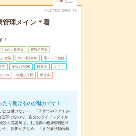
応募
No.NTSMCNSP06_T-2
康管理メイン＊看
す！
名以上の大量募集
複数名募集
ゅふ歓迎
WEB登録OK
週2～3日勤務
仕事
午後のみOK
残業少
シフト
払いOK
職場が分煙
派遣多
ったり働けるのが魅力です！
いには働けない‥」「子育てや子どもの
お仕事でなので、自分のライフスタイル
施設の看護師は、利用者の健康管理が中
から、負担が少なめ。「まだ看護師経験