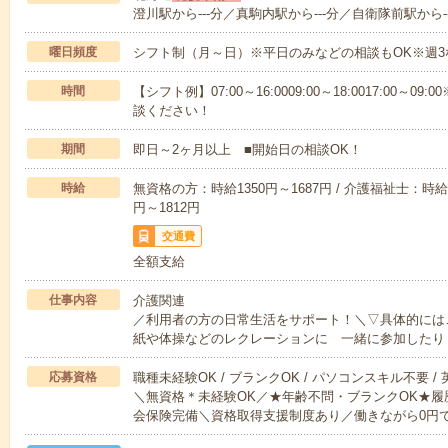
澄川駅から---分／真駒内駅から---分／自衛隊前駅から--
曜日頻度
シフト制（月～日）※平日のみなどの相談もOK※週3
時間
【シフト例】07:00～16:0009:00～18:0017:00
談ください！
期間
即日～2ヶ月以上 ■開始日の相談OK！
時給
無資格の方：時給1350円～1687円 / 介護福祉士：時給1
円～1812円
交通費
全額支給
仕事内容
介護関連
／利用者の方の日常生活をサポート！＼▽具体的には
紙や体操などのレクレーションに 一緒に参加したり
応募資格
職種未経験OK / ブランクOK / パソコンスキル不要 /
＼無資格＊未経験OK／★年齢不問・ブランクOK★履
会保険完備＼資格取得支援制度あり／働きながら0円