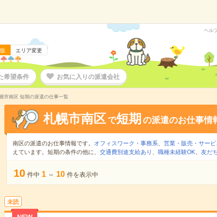
ヘル
版
エリア変更
た希望条件
お気に入りの派遣会社
幌市南区 短期の派遣の仕事一覧
札幌市南区
短期
で
の派遣のお仕事情
南区の派遣のお仕事情報です。
オフィスワーク・事務系
、
営業・販売・サービ
えています。短期の条件の他に、
交通費別途支給あり
、
職種未経験OK
、
友だ
10
1
10
件中
～
件を表示中
未読