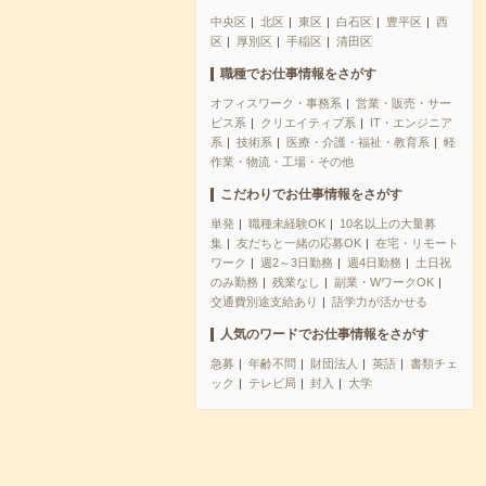
中央区
北区
東区
白石区
豊平区
西
区
厚別区
手稲区
清田区
職種でお仕事情報をさがす
オフィスワーク・事務系
営業・販売・サー
ビス系
クリエイティブ系
IT・エンジニア
系
技術系
医療・介護・福祉・教育系
軽
作業・物流・工場・その他
こだわりでお仕事情報をさがす
単発
職種未経験OK
10名以上の大量募
集
友だちと一緒の応募OK
在宅・リモート
ワーク
週2～3日勤務
週4日勤務
土日祝
のみ勤務
残業なし
副業・WワークOK
交通費別途支給あり
語学力が活かせる
人気のワードでお仕事情報をさがす
急募
年齢不問
財団法人
英語
書類チェ
ック
テレビ局
封入
大学