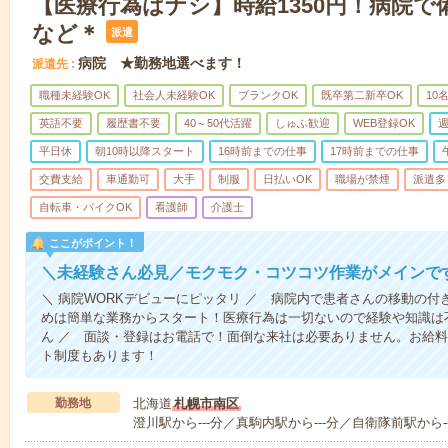
【医療行為はナシ】時給1350円！病院
など＊
派遣
病院 ★勤務地選べます！
派遣先
職種未経験OK
社会人未経験OK
ブランクOK
既卒第二新卒OK
10
英語不要
履歴書不要
40～50代活躍
しゅふ歓迎
WEB登録OK
週
平日休
朝10時以降スタート
16時前までの仕事
17時前までの仕事
交費支給
車通勤可
大手
制服
日払いOK
職場が禁煙
派遣多
自転車・バイクOK
看護師
介護士
ここがポイント！
＼未経験さん必見／モクモク・コツコツ作業がメインで
＼ 病院WORKデビューにピッタリ ／ 病院内で患者さんの移動の
めは簡単な業務からスタート！医療行為は一切ないので経験や知識は
ん ／ 面談・登録はお電話で！面倒な来社は必要ありません。お給料
ト制度もあります！
勤務地
北海道
札幌市南区
澄川駅から---分／真駒内駅から---分／自衛隊前駅から--