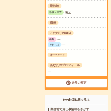
勤務地
南区
勤務エリア
職種
---
こだわりINDEX
---
絶対
---
できれば
キーワード
---
あなたのプロフィール
---
条件の変更
他の検索結果を見る
勤務地でお仕事情報をさがす