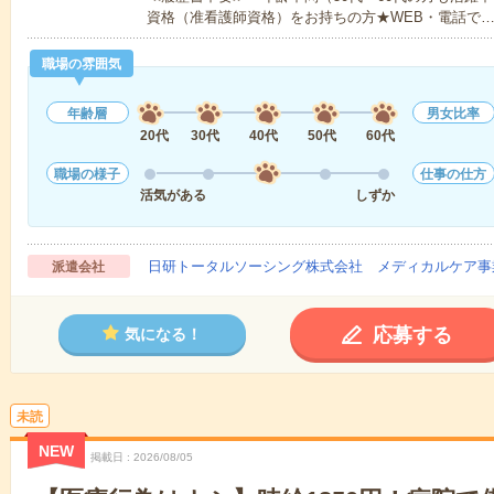
資格（准看護師資格）をお持ちの方★WEB・電話で
職場の雰囲気
年齢層
男女比率
20代
30代
40代
50代
60代
職場の様子
仕事の仕方
活気がある
しずか
日研トータルソーシング株式会社 メディカルケア事
派遣会社
応募する
気になる！
未読
NEW
掲載日
2026/08/05