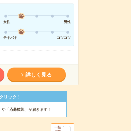
女性
男性
テキパキ
コツコツ
詳しく見る
クリック！
」
や
「応募歓迎」
が届きます！
一括