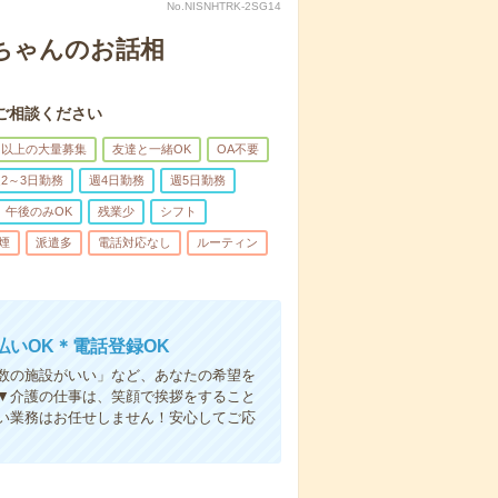
No.NISNHTRK-2SG14
あちゃんのお話相
ご相談ください
名以上の大量募集
友達と一緒OK
OA不要
2～3日勤務
週4日勤務
週5日勤務
午後のみOK
残業少
シフト
煙
派遣多
電話対応なし
ルーティン
いOK＊電話登録OK
人数の施設がいい」など、あなたの希望を
▼介護の仕事は、笑顔で挨拶をすること
い業務はお任せしません！安心してご応