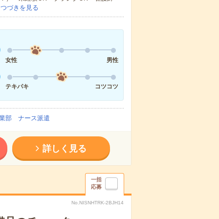
…
つづきを見る
女性
男性
テキパキ
コツコツ
業部 ナース派遣
詳しく見る
一括
応募
No.NISNHTRK-2BJH14