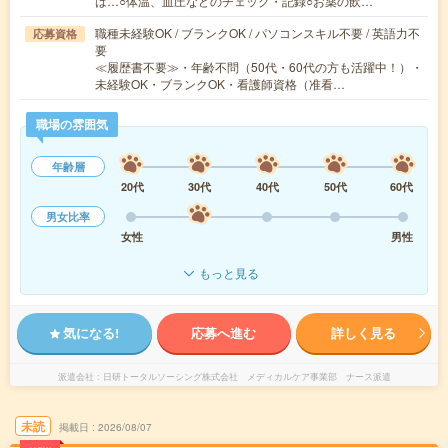
は…○体温、血圧などのチェック・記録○お薬の飲…
職種未経験OK / ブランクOK / パソコンスキル不要 / 英語力不
応募資格
要
≪履歴書不要≫・年齢不問（50代・60代の方も活躍中！）・
未経験OK・ブランクOK・看護師資格（准看…
職場の雰囲気
年齢層
20代
30代
40代
50代
60代
男女比率
女性
男性
もっと見る
気になる!
応募へ進む
詳しく見る
派遣会社
日研トータルソーシング株式会社 メディカルケア事業部 ナース派遣
未読
掲載日
2026/08/07