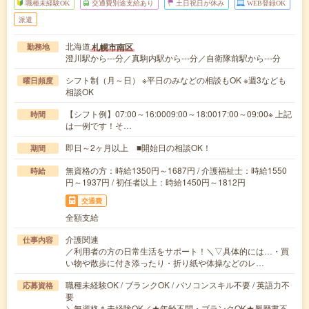
職種未経験OK
交通費別途支給あり
土日祝日が休み
WEB登録OK
派遣
北海道
札幌市南区
勤務地
澄川駅から---分／真駒内駅から---分／自衛隊前駅から---分
シフト制（月～日） ※平日のみなどの相談もOK ※週3なども
曜日頻度
相談OK
【シフト例】07:00～16:0009:00～18:0017:00～09:00※ 上記
時間
は一例です！そ…
即日～2ヶ月以上 ■開始日の相談OK！
期間
無資格の方：時給1350円～1687円 / 介護福祉士：時給1550
時給
円～1937円 / 初任者以上：時給1450円～1812円
交通費
全額支給
介護関連
仕事内容
／利用者の方の日常生活をサポート！＼▽具体的には…・買
い物や散歩に付き添ったり・折り紙や体操などのレ…
職種未経験OK / ブランクOK / パソコンスキル不要 / 英語力不
応募資格
要
＼無資格＊未経験OK／★年齢不問・ブランクOK★履歴書不