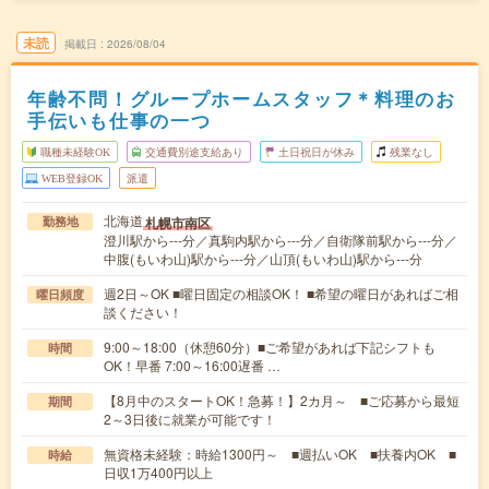
未読
掲載日
2026/08/04
年齢不問！グループホームスタッフ＊料理のお
手伝いも仕事の一つ
職種未経験OK
交通費別途支給あり
土日祝日が休み
残業なし
WEB登録OK
派遣
北海道
札幌市南区
勤務地
澄川駅から---分／真駒内駅から---分／自衛隊前駅から---分／
中腹(もいわ山)駅から---分／山頂(もいわ山)駅から---分
週2日～OK ■曜日固定の相談OK！ ■希望の曜日があればご相
曜日頻度
談ください！
9:00～18:00（休憩60分）■ご希望があれば下記シフトも
時間
OK！早番 7:00～16:00遅番 …
【8月中のスタートOK！急募！】2カ月～ ■ご応募から最短
期間
2～3日後に就業が可能です！
無資格未経験：時給1300円～ ■週払いOK ■扶養内OK ■
時給
日収1万400円以上