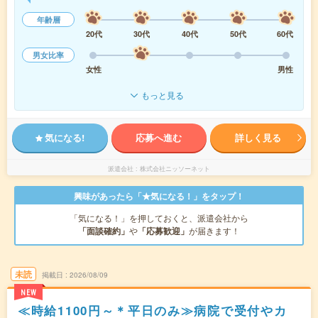
年齢層
20代
30代
40代
50代
60代
男女比率
女性
男性
もっと見る
気になる!
応募へ進む
詳しく見る
派遣会社
株式会社ニッソーネット
興味があったら「★気になる！」をタップ！
「気になる！」を押しておくと、派遣会社から
「面談確約」
や
「応募歓迎」
が届きます！
未読
掲載日
2026/08/09
NEW
≪時給1100円～＊平日のみ≫病院で受付やカ