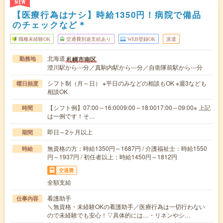
NEW
【医療行為はナシ】時給1350円！病院で備品
のチェックなど＊
職種未経験OK
交通費別途支給あり
WEB登録OK
派遣
北海道
札幌市南区
勤務地
澄川駅から---分／真駒内駅から---分／自衛隊前駅から---分
シフト制（月～日） ※平日のみなどの相談もOK ※週3なども
曜日頻度
相談OK
【シフト例】07:00～16:0009:00～18:0017:00～09:00※ 上記
時間
は一例です！そ…
即日～2ヶ月以上
期間
無資格の方：時給1350円～1687円 / 介護福祉士：時給1550
時給
円～1937円 / 初任者以上：時給1450円～1812円
交通費
全額支給
看護助手
仕事内容
＼無資格・未経験OKの看護助手／医療行為は一切行わない
ので未経験でも安心！▽具体的には…・リネンやシ…