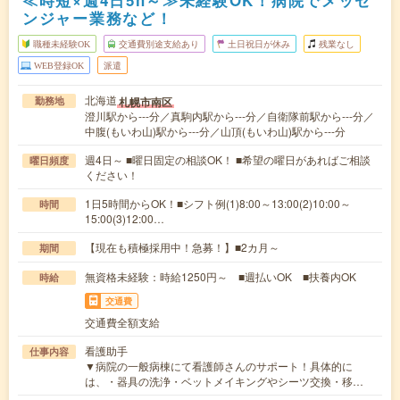
≪時短×週4日5h～≫未経験OK！病院でメッセ
ンジャー業務など！
職種未経験OK
交通費別途支給あり
土日祝日が休み
残業なし
WEB登録OK
派遣
北海道
札幌市南区
勤務地
澄川駅から---分／真駒内駅から---分／自衛隊前駅から---分／
中腹(もいわ山)駅から---分／山頂(もいわ山)駅から---分
週4日～ ■曜日固定の相談OK！ ■希望の曜日があればご相談
曜日頻度
ください！
1日5時間からOK！■シフト例(1)8:00～13:00(2)10:00～
時間
15:00(3)12:00…
【現在も積極採用中！急募！】■2カ月～
期間
無資格未経験：時給1250円～ ■週払いOK ■扶養内OK
時給
交通費
交通費全額支給
看護助手
仕事内容
▼病院の一般病棟にて看護師さんのサポート！具体的に
は、・器具の洗浄・ベットメイキングやシーツ交換・移…