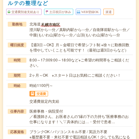
ルテの整理など
交通費別途支給あり
土日祝日が休み
WEB登録OK
派遣
北海道
札幌市南区
勤務地
澄川駅から---分／真駒内駅から---分／自衛隊前駅から---分／
中腹(もいわ山)駅から---分／山頂(もいわ山)駅から---分
【週3日～OK】月～金曜日で希望シフト制 ※徐々に勤務回数
曜日頻度
を増やしていくことも可能です！（最初は週3日からなど）
8:00～17:009:00～18:00など※ご希望の時間帯をご相談くだ
時間
さい。
2ヶ月～OK ※スタート日はお気軽にご相談ください！
期間
時給1100円～
時給
交通費
交通費規定内支給
医療事務・病院受付
仕事内容
／看護師さん、お医者さんの“縁の下の力持ち”医療事務のお
仕事になります！＼▽具体的には…・受付で患者…
ブランクOK / パソコンスキル不要 / 英語力不要
応募資格
※履歴書不要・来社不要で電話相談もOK！少しでも気になる