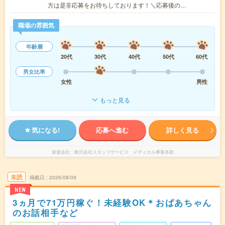
方は是非応募をお待ちしております！＼応募後の…
職場の雰囲気
年齢層
20代
30代
40代
50代
60代
男女比率
女性
男性
もっと見る
気になる!
応募へ進む
詳しく見る
派遣会社
株式会社スタッフサービス メディカル事業本部
未読
掲載日
2026/08/09
NEW
3ヵ月で71万円稼ぐ！未経験OK＊おばあちゃん
のお話相手など