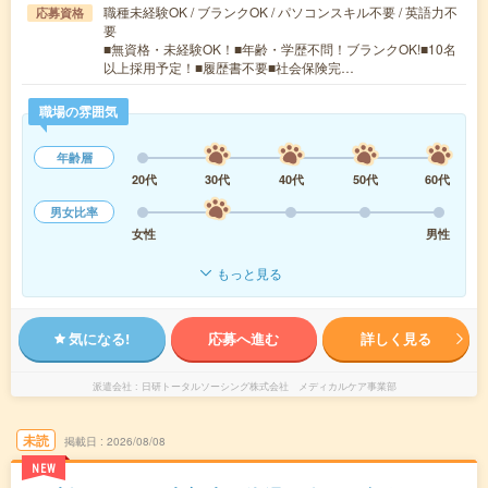
職種未経験OK / ブランクOK / パソコンスキル不要 / 英語力不
応募資格
要
■無資格・未経験OK！■年齢・学歴不問！ブランクOK!■10名
以上採用予定！■履歴書不要■社会保険完…
職場の雰囲気
年齢層
20代
30代
40代
50代
60代
男女比率
女性
男性
もっと見る
気になる!
応募へ進む
詳しく見る
派遣会社
日研トータルソーシング株式会社 メディカルケア事業部
未読
掲載日
2026/08/08
NEW