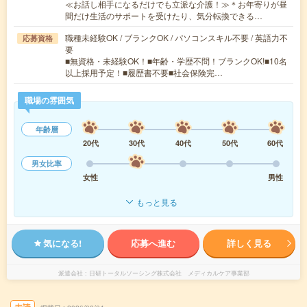
≪お話し相手になるだけでも立派な介護！≫＊お年寄りが昼
間だけ生活のサポートを受けたり、気分転換できる…
職種未経験OK / ブランクOK / パソコンスキル不要 / 英語力不
応募資格
要
■無資格・未経験OK！■年齢・学歴不問！ブランクOK!■10名
以上採用予定！■履歴書不要■社会保険完…
職場の雰囲気
年齢層
20代
30代
40代
50代
60代
男女比率
女性
男性
もっと見る
気になる!
応募へ進む
詳しく見る
派遣会社
日研トータルソーシング株式会社 メディカルケア事業部
未読