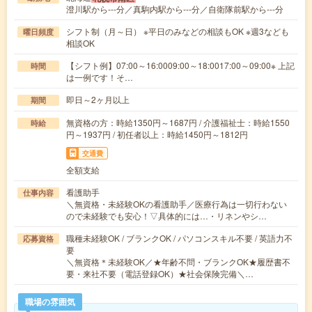
澄川駅から---分／真駒内駅から---分／自衛隊前駅から---分
シフト制（月～日） ※平日のみなどの相談もOK ※週3なども
曜日頻度
相談OK
【シフト例】07:00～16:0009:00～18:0017:00～09:00※ 上記
時間
は一例です！そ…
即日～2ヶ月以上
期間
無資格の方：時給1350円～1687円 / 介護福祉士：時給1550
時給
円～1937円 / 初任者以上：時給1450円～1812円
交通費
全額支給
看護助手
仕事内容
＼無資格・未経験OKの看護助手／医療行為は一切行わない
ので未経験でも安心！▽具体的には…・リネンやシ…
職種未経験OK / ブランクOK / パソコンスキル不要 / 英語力不
応募資格
要
＼無資格＊未経験OK／★年齢不問・ブランクOK★履歴書不
要・来社不要（電話登録OK）★社会保険完備＼…
職場の雰囲気