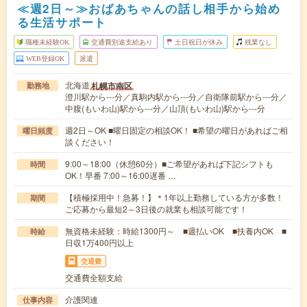
≪週2日～≫おばあちゃんの話し相手から始め
る生活サポート
職種未経験OK
交通費別途支給あり
土日祝日が休み
残業なし
WEB登録OK
派遣
北海道
札幌市南区
勤務地
澄川駅から---分／真駒内駅から---分／自衛隊前駅から---分／
中腹(もいわ山)駅から---分／山頂(もいわ山)駅から---分
週2日～OK ■曜日固定の相談OK！ ■希望の曜日があればご相
曜日頻度
談ください！
9:00～18:00（休憩60分）■ご希望があれば下記シフトも
時間
OK！早番 7:00～16:00遅番 …
【積極採用中！急募！】＊1年以上勤務している方が多数！
期間
ご応募から最短2～3日後の就業も相談可能です！
無資格未経験：時給1300円～ ■週払いOK ■扶養内OK ■
時給
日収1万400円以上
交通費
交通費全額支給
介護関連
仕事内容