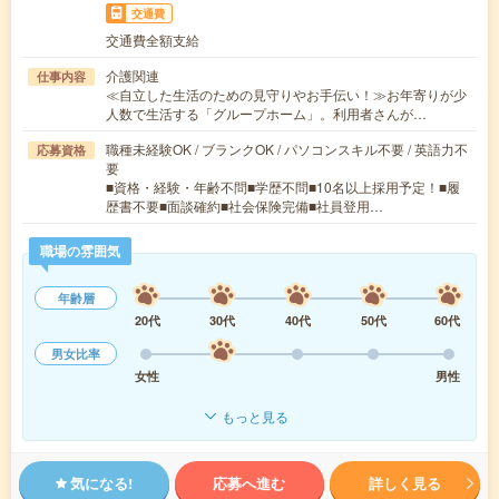
交通費
交通費全額支給
介護関連
仕事内容
≪自立した生活のための見守りやお手伝い！≫お年寄りが少
人数で生活する「グループホーム」。利用者さんが…
職種未経験OK / ブランクOK / パソコンスキル不要 / 英語力不
応募資格
要
■資格・経験・年齢不問■学歴不問■10名以上採用予定！■履
歴書不要■面談確約■社会保険完備■社員登用…
職場の雰囲気
年齢層
20代
30代
40代
50代
60代
男女比率
女性
男性
もっと見る
気になる!
応募へ進む
詳しく見る