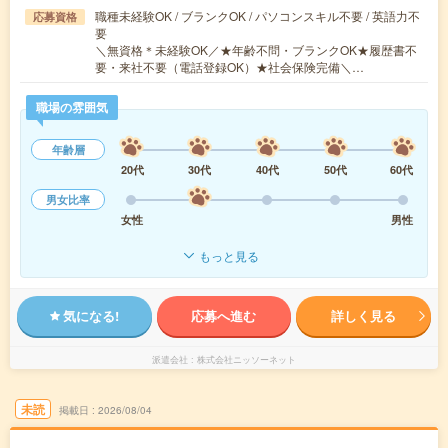
職種未経験OK / ブランクOK / パソコンスキル不要 / 英語力不
応募資格
要
＼無資格＊未経験OK／★年齢不問・ブランクOK★履歴書不
要・来社不要（電話登録OK）★社会保険完備＼…
職場の雰囲気
年齢層
20代
30代
40代
50代
60代
男女比率
女性
男性
もっと見る
気になる!
応募へ進む
詳しく見る
派遣会社
株式会社ニッソーネット
未読
掲載日
2026/08/04