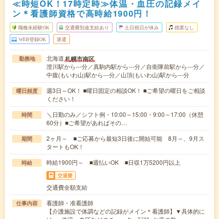
≪時短OK！17時定時≫体温・血圧の記録メイ
ン＊看護師資格で高時給1900円！
職種未経験OK
交通費別途支給あり
土日祝日が休み
残業なし
WEB登録OK
派遣
北海道
札幌市南区
勤務地
澄川駅から---分／真駒内駅から---分／自衛隊前駅から---分／
中腹(もいわ山)駅から---分／山頂(もいわ山)駅から---分
週3日～OK！ ■曜日固定の相談OK！ ■ご希望の曜日をご相談
曜日頻度
ください！
＼日勤のみ／シフト例・10:00～15:00・9:00～17:00（休憩
時間
60分）■ご希望があればその…
2ヶ月～ ■ご応募から最短3日後に開始可能 8月～、9月ス
期間
タートもOK！
時給1900円～ ■週払いOK ■日収1万5200円以上
時給
交通費
交通費全額支給
看護師・准看護師
仕事内容
【介護施設で体調などの記録がメイン＊看護師】▼具体的に