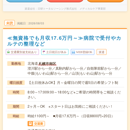
派遣会社
日研トータルソーシング株式会社 メディカルケア事業部
未読
掲載日
2026/08/03
≪無資格でも月収17.6万円～≫病院で受付やカ
ルテの整理など
交通費別途支給あり
土日祝日が休み
WEB登録OK
派遣
北海道
札幌市南区
勤務地
澄川駅から---分／真駒内駅から---分／自衛隊前駅から---分／
中腹(もいわ山)駅から---分／山頂(もいわ山)駅から---分
【土日祝休みOK】月～金曜日の間で週5日の希望シフト制
曜日頻度
8:00～17:009:00～18:00など※ご希望の時間帯をご相談くだ
時間
さい。
2ヶ月～OK ※スタート日はお気軽にご相談ください！
期間
時給1100円～ ■月収17.6万円～（日収8800円×20日）
時給
交通費