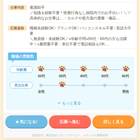
看護助手
仕事内容
／知識＆経験不要＊医療行為なし病院内でのお手伝い！＼▽
具体的なお仕事は…・カルテや処方薬の運搬・備品…
職種未経験OK / ブランクOK / パソコンスキル不要 / 英語力不
応募資格
要
＼無資格・未経験OK／※年齢不問※50代・60代の方も活躍
中！※履歴書不要・来社不要で電話相談もOK…
職場の雰囲気
年齢層
20代
30代
40代
50代
60代
男女比率
女性
男性
もっと見る
気になる!
応募へ進む
詳しく見る
派遣会社
株式会社スタッフサービス メディカル事業本部