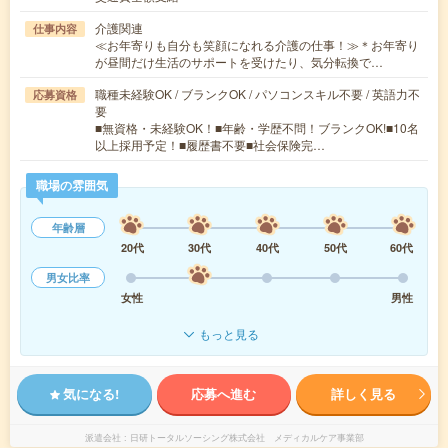
介護関連
仕事内容
≪お年寄りも自分も笑顔になれる介護の仕事！≫＊お年寄り
が昼間だけ生活のサポートを受けたり、気分転換で…
職種未経験OK / ブランクOK / パソコンスキル不要 / 英語力不
応募資格
要
■無資格・未経験OK！■年齢・学歴不問！ブランクOK!■10名
以上採用予定！■履歴書不要■社会保険完…
職場の雰囲気
年齢層
20代
30代
40代
50代
60代
男女比率
女性
男性
もっと見る
気になる!
応募へ進む
詳しく見る
派遣会社
日研トータルソーシング株式会社 メディカルケア事業部