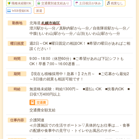
職種未経験OK
交通費別途支給あり
土日祝日が休み
残業なし
WEB登録OK
派遣
北海道
札幌市南区
勤務地
澄川駅から---分／真駒内駅から---分／自衛隊前駅から---分／
中腹(もいわ山)駅から---分／山頂(もいわ山)駅から---分
週2日～OK ■曜日固定の相談OK！ ■希望の曜日があればご相
曜日頻度
談ください！
9:00～18:00（休憩60分）■ご希望があれば下記シフトも
時間
OK！早番 7:00～16:00遅番 …
【現在も積極採用中！急募！】2カ月～ ■ご応募から最短2
期間
～3日後の就業も相談可能です！
無資格未経験：時給1300円～ ■週払いOK ■扶養内OK ■
時給
日収1万400円以上
交通費
交通費全額支給
介護関連
仕事内容
≪介護施設での生活サポート≫▽具体的なお仕事は…・食事
の配膳や食事中の見守り・トイレやお風呂のサポー…