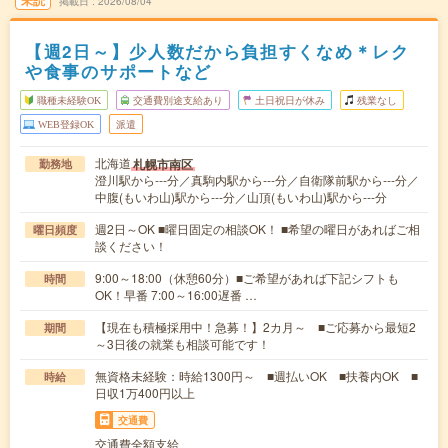
掲載日
2026/08/04
【週2日～】少人数だから負担すくなめ＊レク
や食事のサポートなど
職種未経験OK
交通費別途支給あり
土日祝日が休み
残業なし
WEB登録OK
派遣
北海道
札幌市南区
勤務地
澄川駅から---分／真駒内駅から---分／自衛隊前駅から---分／
中腹(もいわ山)駅から---分／山頂(もいわ山)駅から---分
週2日～OK ■曜日固定の相談OK！ ■希望の曜日があればご相
曜日頻度
談ください！
9:00～18:00（休憩60分）■ご希望があれば下記シフトも
時間
OK！早番 7:00～16:00遅番 …
【現在も積極採用中！急募！】2カ月～ ■ご応募から最短2
期間
～3日後の就業も相談可能です！
無資格未経験：時給1300円～ ■週払いOK ■扶養内OK ■
時給
日収1万400円以上
交通費
交通費全額支給