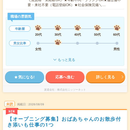
要・来社不要（電話登録OK）★社会保険完備＼…
職場の雰囲気
年齢層
20代
30代
40代
50代
60代
男女比率
女性
男性
もっと見る
気になる!
応募へ進む
詳しく見る
派遣会社
株式会社ニッソーネット
未読
掲載日
2026/08/09
NEW
【オープニング募集】おばあちゃんのお散歩付
き添いも仕事の1つ