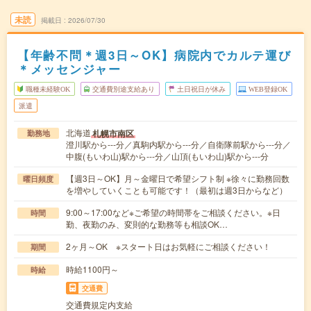
未読
掲載日
2026/07/30
【年齢不問＊週3日～OK】病院内でカルテ運び
＊メッセンジャー
職種未経験OK
交通費別途支給あり
土日祝日が休み
WEB登録OK
派遣
北海道
札幌市南区
勤務地
澄川駅から---分／真駒内駅から---分／自衛隊前駅から---分／
中腹(もいわ山)駅から---分／山頂(もいわ山)駅から---分
【週3日～OK】月～金曜日で希望シフト制 ※徐々に勤務回数
曜日頻度
を増やしていくことも可能です！（最初は週3日からなど）
9:00～17:00など※ご希望の時間帯をご相談ください。※日
時間
勤、夜勤のみ、変則的な勤務等も相談OK…
2ヶ月～OK ※スタート日はお気軽にご相談ください！
期間
時給1100円～
時給
交通費
交通費規定内支給