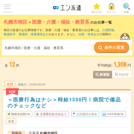
メニュー
気になる!
ログイン
検索
札幌市南区
×
医療・介護・福祉・教育系
のお仕事一覧
南区の派遣のお仕事情報です。医療・介護・福祉・教育系のお仕事には、
介護関連
、
看護助手
、
看護師・准看護師
などがあります。さらに、
短期
・
単発
などの期間や、
職
種未経験OK
などのこだわり条件で絞り込んでいただけます。
条件の変更
札幌市南区 / 医療・介護・福祉・教育系
12
1,308
全
件
平均時給:
円
時給順
新着順
未読
掲載日
2026/08/09
NEW
＜医療行為はナシ＞時給1350円！病院で備品
のチェックなど
職種未経験OK
交通費別途支給あり
土日祝日が休み
WEB登録OK
派遣
北海道
札幌市南区
勤務地