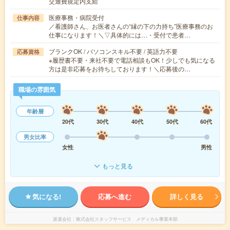
交通費規定内支給
医療事務・病院受付
仕事内容
／看護師さん、お医者さんの“縁の下の力持ち”医療事務のお
仕事になります！＼▽具体的には…・受付で患者…
ブランクOK / パソコンスキル不要 / 英語力不要
応募資格
※履歴書不要・来社不要で電話相談もOK！少しでも気になる
方は是非応募をお待ちしております！＼応募後の…
職場の雰囲気
年齢層
20代
30代
40代
50代
60代
男女比率
女性
男性
もっと見る
気になる!
応募へ進む
詳しく見る
派遣会社
株式会社スタッフサービス メディカル事業本部