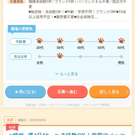
職種未経験OK / ブランクOK / パソコンスキル不要 / 英語力不
応募資格
要
■無資格・未経験OK！■年齢・学歴不問！ブランクOK!■10名
以上採用予定！■履歴書不要■社会保険完…
職場の雰囲気
年齢層
20代
30代
40代
50代
60代
男女比率
女性
男性
もっと見る
気になる!
応募へ進む
詳しく見る
派遣会社
日研トータルソーシング株式会社 メディカルケア事業部
未読
掲載日
2026/08/08
NEW