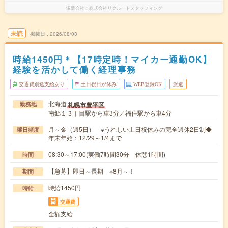
派遣会社
株式会社リクルートスタッフィング
未読
掲載日
2026/08/03
時給1450円＊【17時定時！マイカー通勤OK】
経験を活かして働く経理事務
交通費別途支給あり
土日祝日が休み
WEB登録OK
派遣
北海道
札幌市豊平区
勤務地
南郷１３丁目駅から車3分／福住駅から車4分
月～金（週5日） ※うれしい土日祝休みの完全週休2日制◆
曜日頻度
年末年始：12/29～1/4まで
08:30～17:00(実働7時間30分 休憩1時間)
時間
【急募】即日～長期 ※8月～！
期間
時給1450円
時給
交通費
全額支給