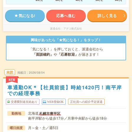
気になる!
応募へ進む
詳しく見る
派遣会社
アデコ株式会社
興味があったら「★気になる！」をタップ！
「気になる！」を押しておくと、派遣会社から
「面談確約」
や
「応募歓迎」
が届きます！
未読
掲載日
2026/08/04
NEW
車通勤OK＊【社員前提】時給1420円！南平岸
での経理事務
交通費別途支給あり
WEB登録OK
正社員への紹介予定派遣
北海道
札幌市豊平区
勤務地
南平岸駅から徒歩17分／月寒中央駅から徒歩18分
月～金・土／週5日
曜日頻度