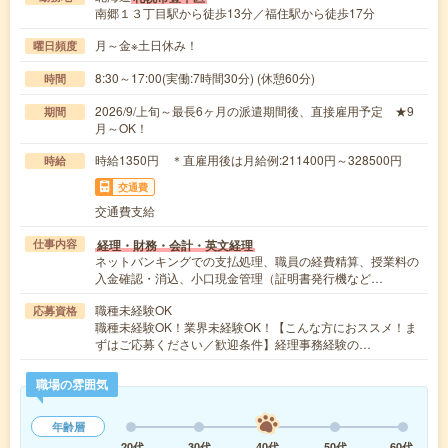
南郷１３丁目駅から徒歩13分／福住駅から徒歩17分
月～金※土日休み！
曜日頻度
8:30～17:00(実働:7時間30分) (休憩60分)
時間
2026/9/上旬～最長6ヶ月の派遣期間後、直接雇用予定 ★9
期間
月～OK！
時給1350円 ＊直雇用後は月給例:211400円～328500円
時給
交通費
交通費支給
経理・財務・会計・英文経理
仕事内容
ネットバンキングでの支払処理、職員の経費精算、授業料の
入金確認・消込、小口現金管理（証明書発行機など…
職種未経験OK
応募資格
職種未経験OK！業界未経験OK！【こんな方におススメ！ま
ずはご応募ください／歓迎条件】経理事務経験の…
職場の雰囲気
年齢層
20代
30代
40代
50代
60代