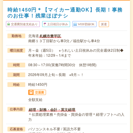
時給1450円＊【マイカー通勤OK】長期！事務
のお仕事！残業ほぼナシ
交通費別途支給あり
土日祝日が休み
WEB登録OK
派遣
北海道
札幌市豊平区
勤務地
南郷１３丁目駅から車3分／福住駅から車4分
月～金（週5日） ※うれしい土日祝休みの完全週休2日制◆
曜日頻度
年末年始：12/29～1/4まで
08:30～17:00(実働7時間30分 休憩1時間)
時間
2026年09月上旬～長期 ※9月～！
期間
時給1450円
時給
交通費
全額支給
経理・財務・会計・英文経理
仕事内容
＊伝票処理業務＊売掛金・買掛金の管理＊経理ソフトへの入
力
パソコンスキル不要 / 英語力不要
応募資格