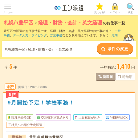
メニュー
気になる!
ログイン
検索
札幌市豊平区
×
経理・財務・会計・英文経理
のお仕事一覧
豊平区の派遣のお仕事情報です。経理・財務・会計・英文経理のお仕事の他に、
一般
事務
、
データ入力・タイピング
、
営業事務
などを取り揃えています。さらに、
短期
・
単発
などの期間や、
職種未経験OK
などのこだわり条件で絞り込んでいただけます。職
種辞典：
経理・財務・会計・英文経理のお仕事とは？とは？
条件の変更
札幌市豊平区 / 経理・財務・会計・英文経理
5
1,410
全
件
平均時給:
円
時給順
新着順
未読
掲載日
2026/08/06
NEW
9月開始予定！学校事務！
職種未経験OK
交通費別途支給あり
土日祝日が休み
WEB登録OK
正社員への紹介予定派遣
北海道
札幌市豊平区
勤務地