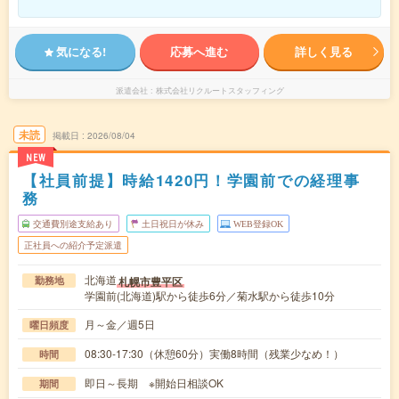
気になる!
応募へ進む
詳しく見る
派遣会社
株式会社リクルートスタッフィング
未読
掲載日
2026/08/04
NEW
【社員前提】時給1420円！学園前での経理事
務
交通費別途支給あり
土日祝日が休み
WEB登録OK
正社員への紹介予定派遣
北海道
札幌市豊平区
勤務地
学園前(北海道)駅から徒歩6分／菊水駅から徒歩10分
月～金／週5日
曜日頻度
08:30-17:30（休憩60分）実働8時間（残業少なめ！）
時間
即日～長期 ※開始日相談OK
期間