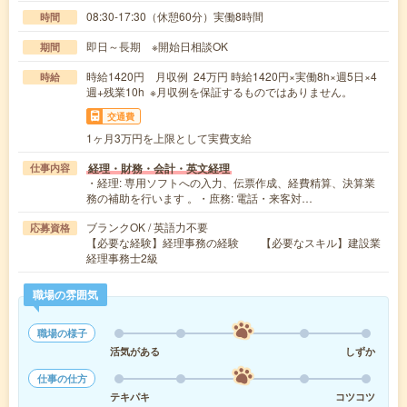
08:30-17:30（休憩60分）実働8時間
時間
即日～長期 ※開始日相談OK
期間
時給1420円 月収例 24万円 時給1420円×実働8h×週5日×4
時給
週+残業10h ※月収例を保証するものではありません。
交通費
1ヶ月3万円を上限として実費支給
経理・財務・会計・英文経理
仕事内容
・経理: 専用ソフトへの入力、伝票作成、経費精算、決算業
務の補助を行います 。・庶務: 電話・来客対…
ブランクOK / 英語力不要
応募資格
【必要な経験】経理事務の経験 【必要なスキル】建設業
経理事務士2級
職場の雰囲気
職場の様子
活気がある
しずか
仕事の仕方
テキパキ
コツコツ