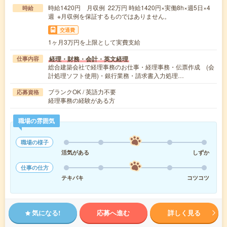
時給1420円 月収例 22万円 時給1420円×実働8h×週5日×4
時給
週 ※月収例を保証するものではありません。
交通費
1ヶ月3万円を上限として実費支給
経理・財務・会計・英文経理
仕事内容
総合建築会社で経理事務のお仕事・経理事務・伝票作成 (会
計処理ソフト使用)・銀行業務・請求書入力処理…
ブランクOK / 英語力不要
応募資格
経理事務の経験がある方
職場の雰囲気
職場の様子
活気がある
しずか
仕事の仕方
テキパキ
コツコツ
気になる!
応募へ進む
詳しく見る