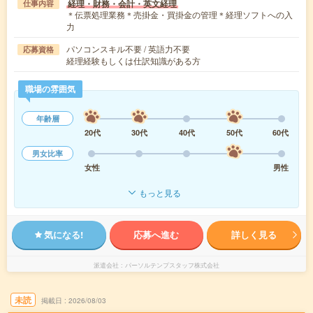
経理・財務・会計・英文経理
仕事内容
＊伝票処理業務＊売掛金・買掛金の管理＊経理ソフトへの入
力
パソコンスキル不要 / 英語力不要
応募資格
経理経験もしくは仕訳知識がある方
職場の雰囲気
年齢層
20代
30代
40代
50代
60代
男女比率
女性
男性
もっと見る
気になる!
応募へ進む
詳しく見る
派遣会社
パーソルテンプスタッフ株式会社
未読
掲載日
2026/08/03