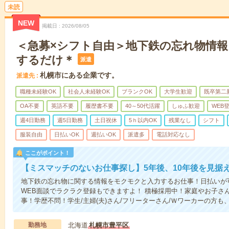
未読
NEW
掲載日
2026/08/05
＜急募×シフト自由＞地下鉄の忘れ物情
するだけ＊
派遣
札幌市にある企業です。
派遣先
職種未経験OK
社会人未経験OK
ブランクOK
大学生歓迎
既卒第二
OA不要
英語不要
履歴書不要
40～50代活躍
しゅふ歓迎
WEB
週4日勤務
週5日勤務
土日祝休
5ｈ以内OK
残業なし
シフト
服装自由
日払いOK
週払いOK
派遣多
電話対応なし
ここがポイント！
【ミスマッチのないお仕事探し】5年後、10年後を見据
地下鉄の忘れ物に関する情報をモクモクと入力するお仕事！日払いが
WEB面談でラクラク登録もできますよ！ 積極採用中！家庭やお子さ
事！学歴不問！学生/主婦(夫)さん/フリーターさん/Ｗワーカーの方も、
勤務地
北海道
札幌市豊平区