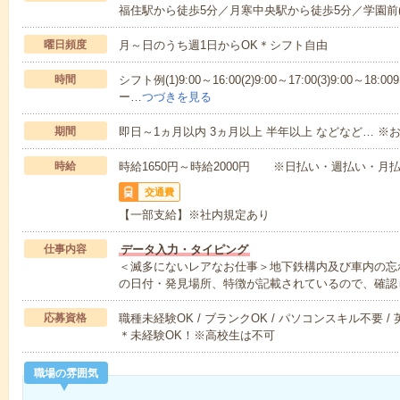
福住駅から徒歩5分／月寒中央駅から徒歩5分／学園前(
曜日頻度
月～日のうち週1日からOK＊シフト自由
時間
シフト例(1)9:00～16:00(2)9:00～17:00(3)9:00～
ー…
つづきを見る
期間
即日～1ヵ月以内 3ヵ月以上 半年以上 などなど… ※お
時給
時給1650円～時給2000円 ※日払い・週払い・月
交通費
【一部支給】※社内規定あり
仕事内容
データ入力・タイピング
＜滅多にないレアなお仕事＞地下鉄構内及び車内の忘
の日付・発見場所、特徴が記載されているので、確認
応募資格
職種未経験OK / ブランクOK / パソコンスキル不要 /
＊未経験OK！※高校生は不可
職場の雰囲気