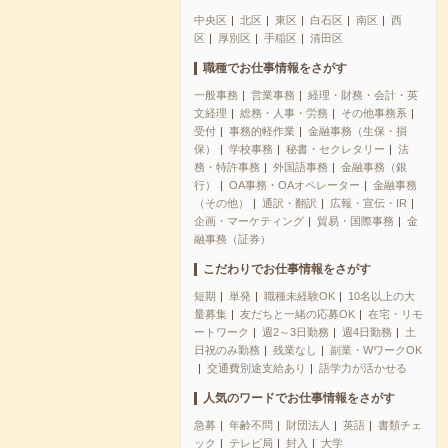
中央区
北区
東区
白石区
南区
西
区
厚別区
手稲区
清田区
職種でお仕事情報をさがす
一般事務
営業事務
経理・財務・会計・英
文経理
総務・人事・労務
その他事務系
受付
事務的軽作業
金融事務（生保・損
保）
学校事務
秘書・セクレタリー
法
務・特許事務
外国語事務
金融事務（銀
行）
OA事務・OAオペレーター
金融事務
（その他）
通訳・翻訳
広報・宣伝・IR
企画・マーケティング
貿易・国際事務
金
融事務（証券）
こだわりでお仕事情報をさがす
短期
単発
職種未経験OK
10名以上の大
量募集
友だちと一緒の応募OK
在宅・リモ
ートワーク
週2～3日勤務
週4日勤務
土
日祝のみ勤務
残業なし
副業・WワークOK
交通費別途支給あり
語学力が活かせる
人気のワードでお仕事情報をさがす
急募
年齢不問
財団法人
英語
書類チェ
ック
テレビ局
封入
大学