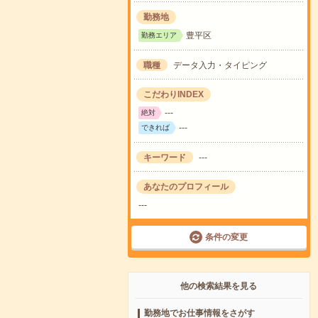
勤務地
豊平区
勤務エリア
職種
データ入力・タイピング
こだわりINDEX
---
絶対
---
できれば
キーワード
---
あなたのプロフィール
---
条件の変更
他の検索結果を見る
勤務地でお仕事情報をさがす