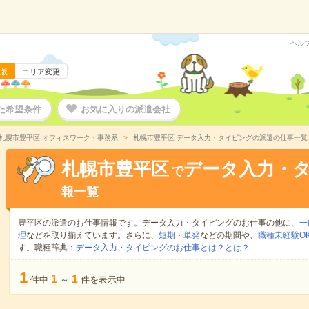
ヘル
版
エリア変更
た希望条件
お気に入りの派遣会社
札幌市豊平区 オフィスワーク・事務系
札幌市豊平区 データ入力・タイピングの派遣の仕事一覧
札幌市豊平区
データ入力・
で
報一覧
豊平区の派遣のお仕事情報です。データ入力・タイピングのお仕事の他に、
一
理
などを取り揃えています。さらに、
短期
・
単発
などの期間や、
職種未経験O
す。職種辞典：
データ入力・タイピングのお仕事とは？とは？
1
1
1
件中
～
件を表示中