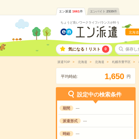
エン派遣
1661
件
エンバイト
2539
件
ちょうど良いワークライフバランスが叶う
北海道
気になる！リスト
0
保存し
派遣TOP
北海道
北海道
札幌市豊平区
,
1
6
5
0
平均時給:
円
設定中の検索条件
期間
---
派遣形式
---
時給
---