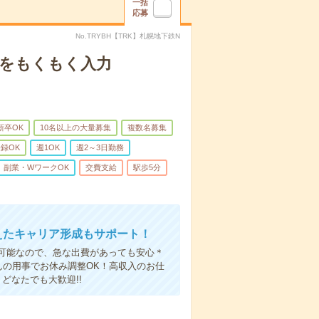
一括
応募
No.TRYBH【TRK】札幌地下鉄N
報をもくもく入力
新卒OK
10名以上の大量募集
複数名募集
登録OK
週1OK
週2～3日勤務
副業・WワークOK
交費支給
駅歩5分
えたキャリア形成もサポート！
可能なので、急な出費があっても安心＊
んの用事でお休み調整OK！高収入のお仕
どなたでも大歓迎!!