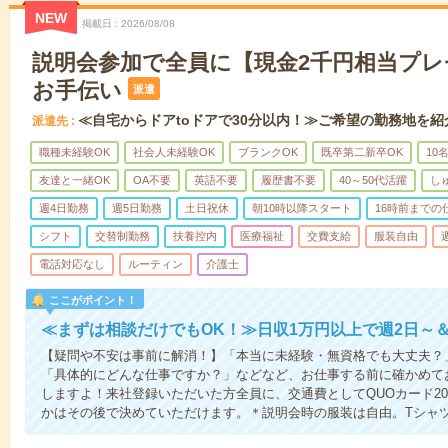
NEW
掲載日
2026/08/08
説明会参加で全員に【現金2千円相当プ
お手伝い
派遣
≪自宅からドアtoドアで30分以内！≫ご希望の勤務地を紹
派遣先
職種未経験OK
社会人未経験OK
ブランクOK
既卒第二新卒OK
10
友達と一緒OK
OA不要
英語不要
履歴書不要
40～50代活躍
し
週4日勤務
週5日勤務
土日祝休
朝10時以降スタート
16時前までの
シフト
交替制勤務
扶養控内
医療福祉
交費支給
服装自由
電話対応なし
ルーティン
介護士
ここがポイント！
≪まずは相談だけでもOK！≫日収1万円以上で週2日～
【疑問や不安は事前に解消！】「本当に未経験・無資格でも大丈夫？
「具体的にどんな仕事ですか？」などなど、お仕事する前に確かめて
しますよ！来社登録いただいた方全員に、交通費としてQUOカード20
かはその後で決めていただけます。＊説明会時の服装は自由。Tシャ