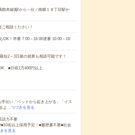
(函館本線)駅から---分／南郷１８丁目駅か
ればご相談ください！
！早番 7:00～16:00遅番 10:00～19:
最短2～3日後の就業も相談可能です！
K ■日収1万400円以上
お手伝い「ベッドから起き上がる」「イス
るよ…
つづきを見る
 英語力不要
!■10名以上採用予定！■履歴書不要■社会
きを見る