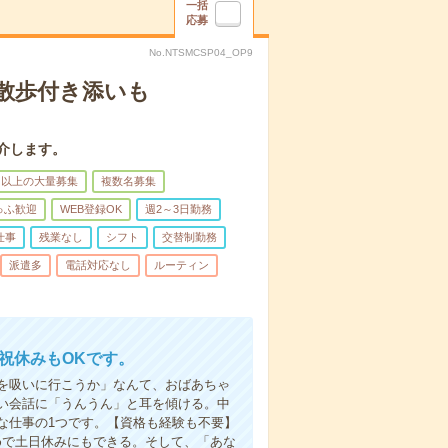
一括
応募
No.NTSMCSP04_OP9
散歩付き添いも
介します。
名以上の大量募集
複数名募集
ゅふ歓迎
WEB登録OK
週2～3日勤務
仕事
残業なし
シフト
交替制勤務
派遣多
電話対応なし
ルーティン
日祝休みもOKです。
を吸いに行こうか」なんて、おばあちゃ
い会話に「うんうん」と耳を傾ける。中
な仕事の1つです。【資格も経験も不要】
めで土日休みにもできる。そして、「あな