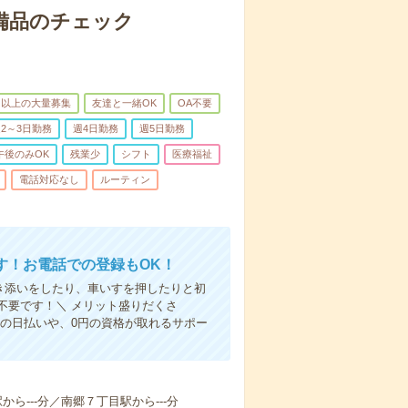
で備品のチェック
名以上の大量募集
友達と一緒OK
OA不要
2～3日勤務
週4日勤務
週5日勤務
午後のみOK
残業少
シフト
医療福祉
電話対応なし
ルーティン
す！お電話での登録もOK！
付き添いをしたり、車いすを押したりと初
不要です！＼ メリット盛りだくさ
の日払いや、0円の資格が取れるサポー
から---分／南郷７丁目駅から---分