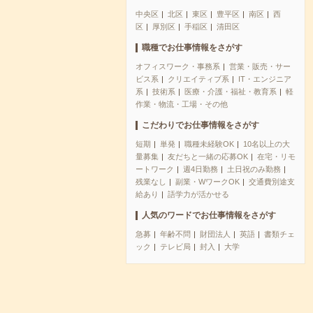
中央区
北区
東区
豊平区
南区
西
区
厚別区
手稲区
清田区
職種でお仕事情報をさがす
オフィスワーク・事務系
営業・販売・サー
ビス系
クリエイティブ系
IT・エンジニア
系
技術系
医療・介護・福祉・教育系
軽
作業・物流・工場・その他
こだわりでお仕事情報をさがす
短期
単発
職種未経験OK
10名以上の大
量募集
友だちと一緒の応募OK
在宅・リモ
ートワーク
週4日勤務
土日祝のみ勤務
残業なし
副業・WワークOK
交通費別途支
給あり
語学力が活かせる
人気のワードでお仕事情報をさがす
急募
年齢不問
財団法人
英語
書類チェ
ック
テレビ局
封入
大学