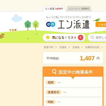
エン派遣
1416
件
エンバイト
2539
件
ちょうど良いワークライフバランスが叶う
北海道
気になる！リスト
0
保存し
派遣TOP
北海道
北海道
札幌市白石区
,
1
4
0
7
平均時給:
円
設定中の検索条件
期間
---
派遣形式
---
時給
---