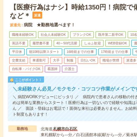
【医療行為はナシ】時給1350円！病院
など＊
派遣
病院 ★勤務地選べます！
派遣先
職種未経験OK
社会人未経験OK
ブランクOK
既卒第二新卒OK
10
英語不要
履歴書不要
40～50代活躍
しゅふ歓迎
WEB登録OK
週
平日休
朝10時以降スタート
16時前までの仕事
17時前までの仕事
交費支給
車通勤可
大手
制服
日払いOK
職場が禁煙
派遣多
自転車・バイクOK
看護師
介護士
ここがポイント！
＼未経験さん必見／モクモク・コツコツ作業がメインで
＼ 病院WORKデビューにピッタリ ／ 病院内で患者さんの移動の
めは簡単な業務からスタート！医療行為は一切ないので経験や知識は
ん ／ 面談・登録はお電話で！面倒な来社は必要ありません。お給料
ト制度もあります！
勤務地
北海道
札幌市白石区
東札幌駅から---分／白石(函館本線)駅から---分／菊水駅