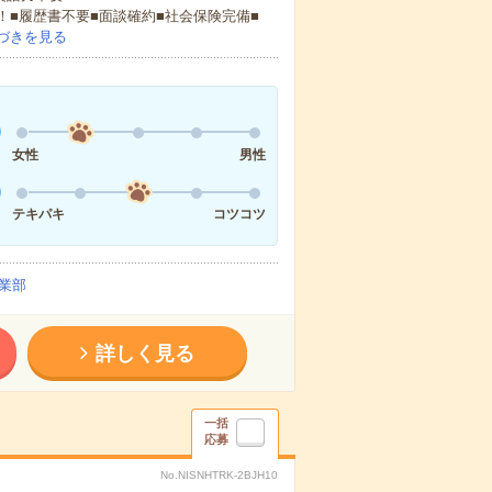
！■履歴書不要■面談確約■社会保険完備■
づきを見る
女性
男性
テキパキ
コツコツ
業部
詳しく見る
一括
応募
No.NISNHTRK-2BJH10