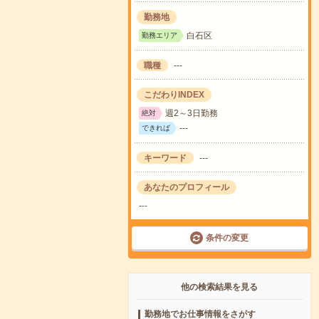
勤務地
白石区
勤務エリア
職種
---
こだわりINDEX
週2～3日勤務
絶対
---
できれば
キーワード
---
あなたのプロフィール
---
条件の変更
他の検索結果を見る
勤務地でお仕事情報をさがす