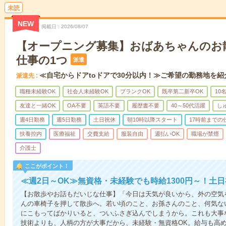
未読
NEW
掲載日
2026/08/07
【オープニング募集】おばあちゃんのお
仕事の1つ
派遣
≪自宅からドアtoドアで30分以内！≫ご希望の勤務地を紹
派遣先
職種未経験OK
社会人未経験OK
ブランクOK
既卒第二新卒OK
10
友達と一緒OK
OA不要
英語不要
履歴書不要
40～50代活躍
し
週4日勤務
週5日勤務
土日祝休
朝10時以降スタート
17時前までの
扶養控内
医療福祉
交費支給
服装自由
週払いOK
職場が禁煙
介護士
ここがポイント！
≪週2日～OK≫無資格・未経験でも時給1300円～！土
【お散歩やお話もだいじな仕事】「今日は天気が良いから、外の空気
んの車椅子を押して散歩へ。若い頃のこと、お孫さんのこと、何気な
にこもってばかりいると、ついふさぎ込んでしまうから。これも大事
技術よりも、人柄の方が大事だから、未経験・無資格OK。給与も高