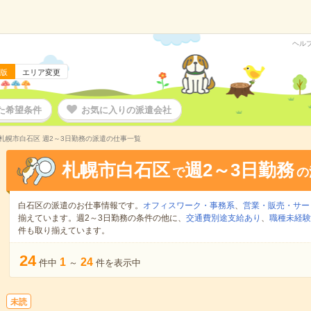
ヘル
版
エリア変更
た希望条件
お気に入りの派遣会社
札幌市白石区 週2～3日勤務の派遣の仕事一覧
札幌市白石区
週2～3日勤務
で
の
白石区の派遣のお仕事情報です。
オフィスワーク・事務系
、
営業・販売・サー
揃えています。週2～3日勤務の条件の他に、
交通費別途支給あり
、
職種未経験
件も取り揃えています。
24
1
24
件中
～
件を表示中
未読