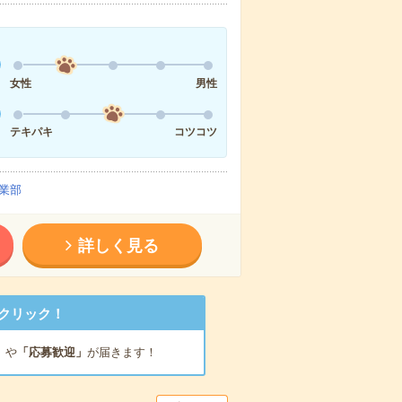
女性
男性
テキパキ
コツコツ
業部
詳しく見る
クリック！
」
や
「応募歓迎」
が届きます！