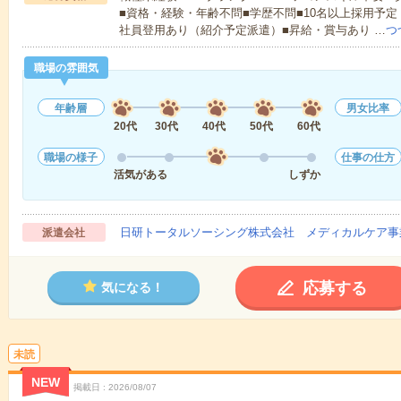
■資格・経験・年齢不問■学歴不問■10名以上採用予定
社員登用あり（紹介予定派遣）■昇給・賞与あり …
つ
職場の雰囲気
年齢層
男女比率
20代
30代
40代
50代
60代
職場の様子
仕事の仕方
活気がある
しずか
日研トータルソーシング株式会社 メディカルケア事
派遣会社
応募する
気になる！
未読
NEW
掲載日
2026/08/07