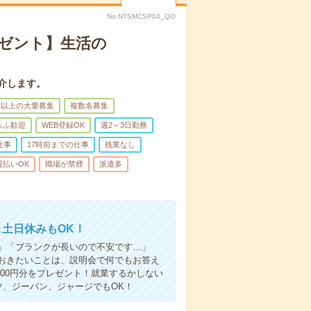
No.NTSMCSP04_QO
レゼント】生活の
介します。
名以上の大量募集
複数名募集
ゅふ歓迎
WEB登録OK
週2～3日勤務
仕事
17時前までの仕事
残業なし
週払いOK
職場が禁煙
派遣多
＆土日休みもOK！
」「ブランクが長いので不安です…」
おきたいことは、説明会で何でもお答え
00円分をプレゼント！就業するかしない
ツ、ジーパン、ジャージでもOK！