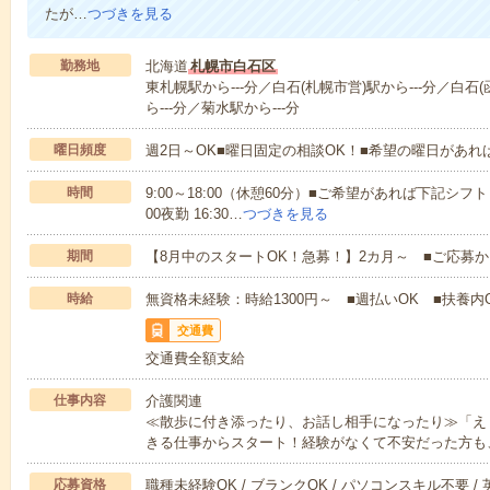
たが…
つづきを見る
勤務地
北海道
札幌市白石区
東札幌駅から---分／白石(札幌市営)駅から---分／白石
ら---分／菊水駅から---分
曜日頻度
週2日～OK■曜日固定の相談OK！■希望の曜日があ
時間
9:00～18:00（休憩60分）■ご希望があれば下記シフトもOK
00夜勤 16:30…
つづきを見る
期間
【8月中のスタートOK！急募！】2カ月～ ■ご応募
時給
無資格未経験：時給1300円～ ■週払いOK ■扶養内O
交通費
交通費全額支給
仕事内容
介護関連
≪散歩に付き添ったり、お話し相手になったり≫「え
きる仕事からスタート！経験がなくて不安だった方も
応募資格
職種未経験OK / ブランクOK / パソコンスキル不要 /