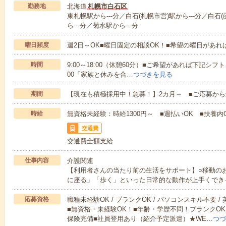
勤務地
北海道
札幌市白石区
東札幌駅から---分／白石(札幌市営)駅から---分／白石
ら---分／菊水駅から---分
曜日頻度
週2日～OK■曜日固定の相談OK！■希望の曜日があ
時間
9:00～18:00（休憩60分）■ご希望があれば下記シフトもOK
00「家族と休みを合…
つづきを見る
期間
【現在も積極採用中！急募！】2カ月～ ■ご応募から
時給
無資格未経験：時給1300円～ ■週払いOK ■扶養内O
交通費
交通費全額支給
仕事内容
介護関連
【利用者さんの当たり前の生活をサポート】○移動の
に座る」「歩く」といった日常的な動作が上手くでき
応募資格
職種未経験OK / ブランクOK / パソコンスキル不要 /
■無資格・未経験OK！■年齢・学歴不問！ブランクOK
保険完備■社員登用あり（紹介予定派遣）★WE…
つづ