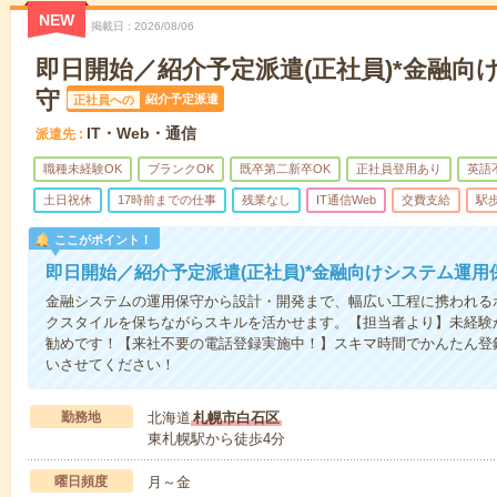
NEW
掲載日
2026/08/06
即日開始／紹介予定派遣(正社員)*金融向
守
紹介予定派遣
正社員への
IT・Web・通信
派遣先
職種未経験OK
ブランクOK
既卒第二新卒OK
正社員登用あり
英語
土日祝休
17時前までの仕事
残業なし
IT通信Web
交費支給
駅歩
ここがポイント！
即日開始／紹介予定派遣(正社員)*金融向けシステム運用
金融システムの運用保守から設計・開発まで、幅広い工程に携われる
クスタイルを保ちながらスキルを活かせます。【担当者より】未経験か
勧めです！【来社不要の電話登録実施中！】スキマ時間でかんたん登
いさせてください！
勤務地
北海道
札幌市白石区
東札幌駅から徒歩4分
曜日頻度
月～金