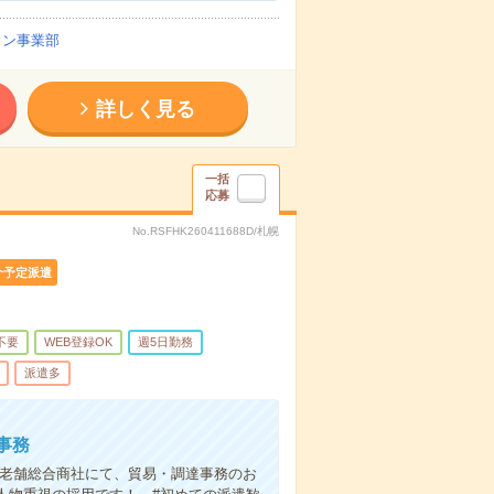
イン事業部
詳しく見る
一括
応募
No.RSFHK260411688D/札幌
介予定派遣
不要
WEB登録OK
週5日勤務
派遣多
事務
の老舗総合商社にて、貿易・調達事務のお