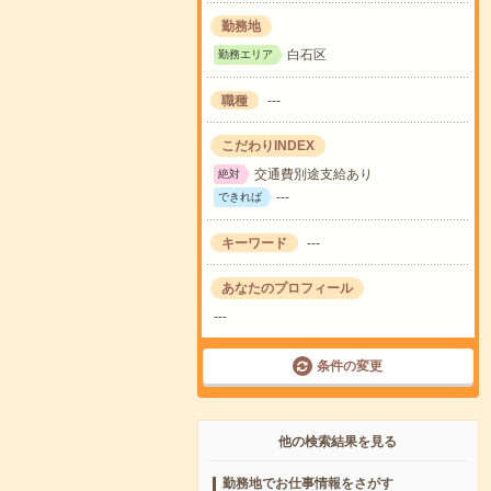
勤務地
白石区
勤務エリア
職種
---
こだわりINDEX
交通費別途支給あり
絶対
---
できれば
キーワード
---
あなたのプロフィール
---
条件の変更
他の検索結果を見る
勤務地でお仕事情報をさがす