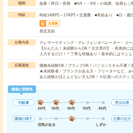
期間
急募！即日～長期 ■8月～・9月～の就業、短期もご
時給
時給1400円～1700円＋交通費 ■昇給あり ■日・週
交通費
規定支給
仕事内容
テレマーケティング・テレフォンオペレーター・コー
【かんたん！未経験からOK＊注文受付】・具体的に
入力するだけ！＊丁寧な研修あり！基本的にはマニュ
応募資格
職種未経験OK / ブランクOK / パソコンスキル不要 /
★未経験者・ブランクがある方・フリーターなど、み
会人経験がほとんどない方もOK！※社員へのステッ
職場の雰囲気
年齢層
男女比率
20代
30代
40代
50代
60代
職場の様子
仕事の仕方
活気がある
しずか