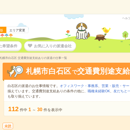
ヘル
版
エリア変更
た希望条件
お気に入りの派遣会社
札幌市白石区 交通費別途支給ありの派遣の仕事一覧
札幌市白石区
交通費別途支
で
白石区の派遣のお仕事情報です。
オフィスワーク・事務系
、
営業・販売・サー
揃えています。交通費別途支給ありの条件の他に、
職種未経験OK
、
友だちと一
も取り揃えています。
112
1
30
件中
～
件を表示中
未読