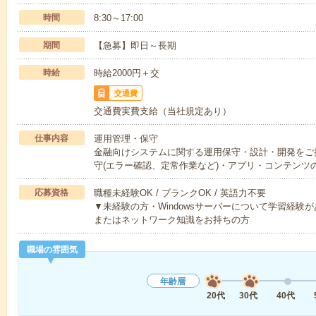
時間
8:30～17:00
期間
【急募】即日～長期
時給
時給2000円＋交
交通費
交通費実費支給（当社規定あり）
仕事内容
運用管理・保守
金融向けシステムに関する運用保守・設計・開発をご
守(エラー確認、定常作業など)・アプリ・コンテンツ
応募資格
職種未経験OK / ブランクOK / 英語力不要
▼未経験の方・Windowsサーバーについて学習経験
またはネットワーク知識をお持ちの方
職場の雰囲気
年齢層
20代
30代
40代