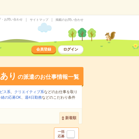
プ・お問い合わせ
サイトマップ
掲載のお問い合わせ
会員登録
ログイン
給あり
の派遣のお仕事情報一覧
ビス系
、
クリエイティブ系
などのお仕事を取り
緒の応募OK
、
週4日勤務
などのこだわり条件
新着順
一括
応募