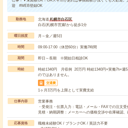
仕事！▼未経験OK！OAスキルがあれば事務経験が浅くても大歓迎。
迎 #WEB登録OK
勤務地
北海道
札幌市白石区
白石(札幌市営)駅から徒歩1分
曜日頻度
月～金／週5日
時間
09:00-17:00（休憩60分）実働7時間
期間
即日～長期 ※開始日相談OK
時給
時給1340円 月収例 20万円 時給1340円×実働7h×
のではありません。
交通費
1ヶ月3万円を上限として実費支給
仕事内容
営業事務
・受発注・伝票入力：電話・メール・FAXでの注文
見積・納期調整：メーカーへの価格交渉や在庫確認、
応募資格
職種未経験OK / ブランクOK / 英語力不要