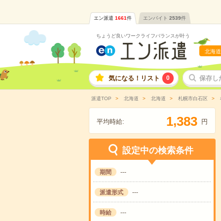
エン派遣
1661
件
エンバイト
2539
件
ちょうど良いワークライフバランスが叶う
北海道
気になる！リスト
0
保存し
派遣TOP
北海道
北海道
札幌市白石区
,
1
3
8
3
平均時給:
円
設定中の検索条件
期間
---
派遣形式
---
時給
---