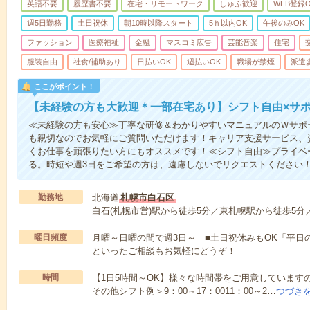
英語不要
履歴書不要
在宅・リモートワーク
しゅふ歓迎
WEB登録O
週5日勤務
土日祝休
朝10時以降スタート
5ｈ以内OK
午後のみOK
ファッション
医療福祉
金融
マスコミ広告
芸能音楽
住宅
服装自由
社食/補助あり
日払いOK
週払いOK
職場が禁煙
派遣
ここがポイント！
【未経験の方も大歓迎＊一部在宅あり】シフト自由×サ
≪未経験の方も安心≫丁寧な研修＆わかりやすいマニュアルのＷサポ
も親切なのでお気軽にご質問いただけます！キャリア支援サービス、
くお仕事を頑張りたい方にもオススメです！≪シフト自由≫プライベ
る。時短や週3日をご希望の方は、遠慮しないでリクエストください
勤務地
北海道
札幌市白石区
白石(札幌市営)駅から徒歩5分／東札幌駅から徒歩5分
曜日頻度
月曜～日曜の間で週3日～ ■土日祝休みもOK「平日
といったご相談もお気軽にどうぞ！
時間
【1日5時間～OK】様々な時間帯をご用意しています
その他シフト例＞9：00～17：0011：00～2…
つづき