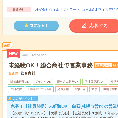
株式会社ウィルオブ・ワーク コール&オフィスデザ
派遣会社
応募する
気になる！
未読
NEW
掲載日
2026/08/06
未経験OK！総合商社で営業事務
紹
正社員への
総合商社
派遣先
職種未経験OK
ブランクOK
既卒第二新卒OK
正社員登用あり
英語
土日祝休
17時前までの仕事
交費支給
駅歩5分
大手
職場が禁煙
ここがポイント！
急募！【社員前提】未経験OK！白石(札幌市営)での営業
【想定年収404万円～】【大手で安心】【正社員化】▼創業100年超