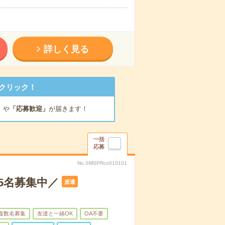
詳しく見る
クリック！
」
や
「応募歓迎」
が届きます！
一括
応募
No.SMSPRco010101
5名募集中／
派遣
複数名募集
友達と一緒OK
OA不要