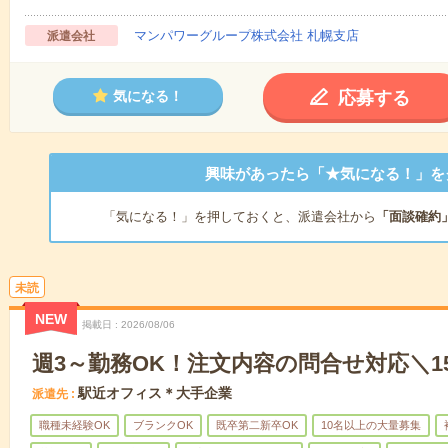
マンパワーグループ株式会社 札幌支店
派遣会社
応募する
気になる！
興味があったら「★気になる！」を
「気になる！」を押しておくと、派遣会社から
「面談確約
未読
NEW
掲載日
2026/08/06
週3～勤務OK！注文内容の問合せ対応＼1
駅近オフィス＊大手企業
派遣先
職種未経験OK
ブランクOK
既卒第二新卒OK
10名以上の大量募集