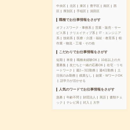
中央区
北区
東区
豊平区
南区
西
区
厚別区
手稲区
清田区
職種でお仕事情報をさがす
オフィスワーク・事務系
営業・販売・サー
ビス系
クリエイティブ系
IT・エンジニア
系
技術系
医療・介護・福祉・教育系
軽
作業・物流・工場・その他
こだわりでお仕事情報をさがす
短期
単発
職種未経験OK
10名以上の大
量募集
友だちと一緒の応募OK
在宅・リモ
ートワーク
週2～3日勤務
週4日勤務
土
日祝のみ勤務
残業なし
副業・WワークOK
語学力が活かせる
人気のワードでお仕事情報をさがす
急募
年齢不問
財団法人
英語
書類チェ
ック
テレビ局
封入
大学