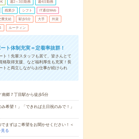
K
週2～3日勤務
週4日勤務
残業少
シフト
IT通信Web
交費支給
駅歩5分
大手
外資
多
ルーティン
ポート体制充実＝定着率抜群！
ート！先輩スタッフも居て、皆さんとて
資格取得支援、など福利厚生も充実！長
ートと両立しながらお仕事が続けられ
！
／南郷７丁目駅から徒歩5分
のみ希望！」「できれば土日祝のみで！」
のでまずはご希望をお聞かせください！＜
を見る