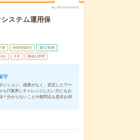
No.MPGH1648490
けシステム運用保
不要
WEB登録OK
週5日勤務
5分
大手
職場が禁煙
保守
ポジション。残業がなく、安定したワー
らIT業界にチャレンジしたい方にもお
録＊分からないことや疑問点も是非お伺