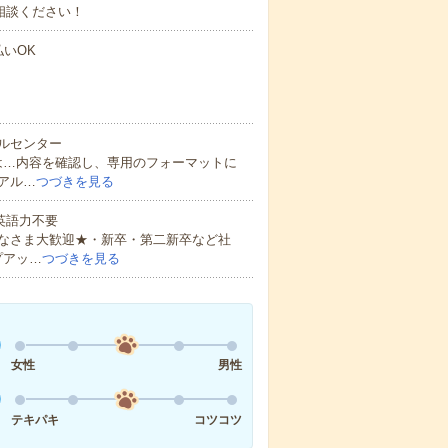
相談ください！
払いOK
ルセンター
は…内容を確認し、専用のフォーマットに
アル…
つづきを見る
 英語力不要
なさま大歓迎★・新卒・第二新卒など社
プアッ…
つづきを見る
女性
男性
テキパキ
コツコツ