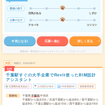
職場の様子
活気がある
しずか
仕事の仕方
テキパキ
コツコツ
気になる!
応募へ進む
詳しく見る
派遣会社
株式会社リクルートスタッフィング ＩＴスタッフィング
未読
掲載日
2026/08/07
NEW
千葉駅すぐの大手企業でRevit使ったBIM設計
アシスタント
交通費別途支給あり
土日祝日が休み
WEB登録OK
無期雇用派遣
千葉県
中央区
千葉市
勤務地
千葉駅から徒歩3分／京成千葉駅から徒歩8分／新千葉駅から
徒歩9分／千葉公園駅から徒歩15分／西千葉駅から徒歩16分