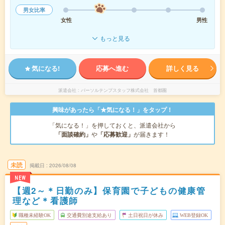
男女比率
女性
男性
もっと見る
気になる!
応募へ進む
詳しく見る
派遣会社
パーソルテンプスタッフ株式会社 首都圏
興味があったら「★気になる！」をタップ！
「気になる！」を押しておくと、派遣会社から
「面談確約」
や
「応募歓迎」
が届きます！
未読
掲載日
2026/08/08
NEW
【週2～＊日勤のみ】保育園で子どもの健康管
理など＊看護師
職種未経験OK
交通費別途支給あり
土日祝日が休み
WEB登録OK