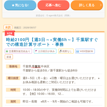
気になる!
応募へ進む
詳しく見る
派遣会社
E-agent株式会社（関東）
未読
掲載日
2026/08/07
NEW
時給2100円【週3日～×実働5h～】千葉駅すぐ
での構造計算サポート・事務
交通費別途支給あり
土日祝日が休み
残業なし
WEB登録OK
派遣
千葉県
中央区
千葉市
勤務地
千葉駅から徒歩3分／新千葉駅から徒歩6分
週3～5日（月～金） ※日数・曜日はお選びいただけます。 ※
曜日頻度
お休み相談も柔軟にご対応いただけます。
10:00～18:00の中で、実働5時間以上でお選びいただけま
時間
す。【例】10:00～16:00、12…
即日～長期 ※8月～・9月～開始のご相談も可能です。
期間