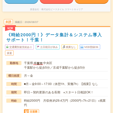
派遣会社
株式会社ビースタイル スマートキャリア
未読
掲載日
2026/08/07
NEW
《時給2000円！》データ集計＆システム導入
サポート！千葉！
交通費別途支給あり
土日祝日が休み
残業なし
WEB登録OK
派遣
千葉県
中央区
千葉市
勤務地
千葉駅から徒歩5分／京成千葉駅から徒歩5分
月～金
曜日頻度
■月～金9:00～17:00（休憩1h、実働7h）【残業】なし
時間
即日～契約更新のある長期 ※スタート日相談OK！
期間
時給2000円 月収例:約29.4万円（2000円×7h×21日）+残業
時給
代
交通費