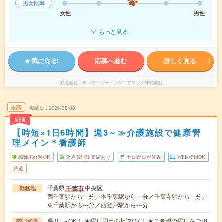
男女比率
女性
男性
もっと見る
気になる!
応募へ進む
詳しく見る
派遣会社
ティアイシーエンジニアリング株式会社
未読
掲載日
2026/08/08
NEW
【時短×1日6時間】週3～≫介護施設で健康管
理メイン＊看護師
職種未経験OK
交通費別途支給あり
土日祝日が休み
WEB登録OK
派遣
千葉県
中央区
千葉市
勤務地
西千葉駅から---分／本千葉駅から---分／千葉寺駅から---分／
東千葉駅から---分／西登戸駅から---分
週3日～OK！ ★曜日固定の相談OK！ ★ご希望の曜日をご相
曜日頻度