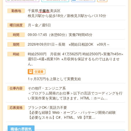
千葉県
美浜区
千葉市
勤務地
検見川駅から徒歩18分／新検見川駅からバス10分
月～金／週5日
曜日頻度
09:00-17:45（休憩60分）実働7時間45分
時間
2026年09月01日～長期 ※開始日相談OK ※09月～
期間
時給2500円 月収例 41万5625円 時給2500円×実働7h45m×
時給
週5日×4週+残業10h ※月収例を保証するものではありませ
ん。
交通費
1ヶ月3万円を上限として実費支給
その他IT・エンジニア系
仕事内容
＜プログラム開発のお仕事＞以下の言語でコーディングを行
い実装作業を実施して頂きます。HTML：ホーム…
ブランクOK / 英語力不要
応募資格
【必要な経験】Web・オープン・パッケージ開発の経験
【必要なスキル】C#、HTML、VB【IT業…
職場の雰囲気