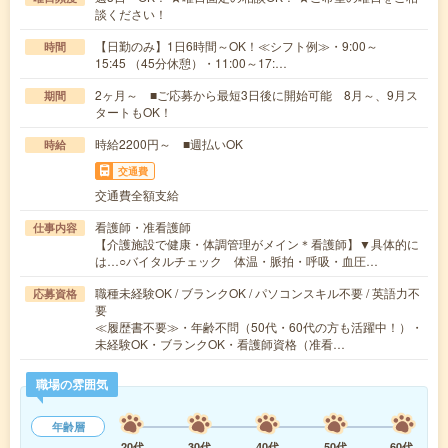
談ください！
【日勤のみ】1日6時間～OK！≪シフト例≫・9:00～
時間
15:45 （45分休憩）・11:00～17:…
2ヶ月～ ■ご応募から最短3日後に開始可能 8月～、9月ス
期間
タートもOK！
時給2200円～ ■週払いOK
時給
交通費
交通費全額支給
看護師・准看護師
仕事内容
【介護施設で健康・体調管理がメイン＊看護師】▼具体的に
は…○バイタルチェック 体温・脈拍・呼吸・血圧…
職種未経験OK / ブランクOK / パソコンスキル不要 / 英語力不
応募資格
要
≪履歴書不要≫・年齢不問（50代・60代の方も活躍中！）・
未経験OK・ブランクOK・看護師資格（准看…
職場の雰囲気
年齢層
20代
30代
40代
50代
60代