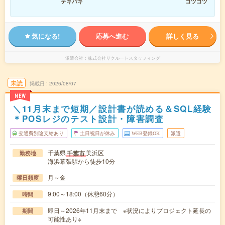
テキパキ
コツコツ
気になる!
応募へ進む
詳しく見る
派遣会社
株式会社リクルートスタッフィング
未読
掲載日
2026/08/07
NEW
＼11月末まで短期／設計書が読める＆SQL経験
＊POSレジのテスト設計・障害調査
交通費別途支給あり
土日祝日が休み
WEB登録OK
派遣
千葉県
美浜区
千葉市
勤務地
海浜幕張駅から徒歩10分
月～金
曜日頻度
9:00～18:00（休憩60分）
時間
即日～2026年11月末まで ※状況によりプロジェクト延長の
期間
可能性あり※