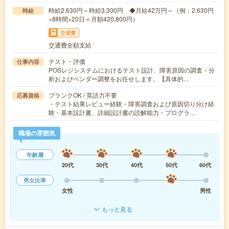
時給2,630円～時給3,300円 ◆月給42万円～（例：2,630円
時給
×8時間×20日＝月額420,800円）
交通費
交通費全額支給
テスト・評価
仕事内容
POSレジシステムにおけるテスト設計、障害原因の調査・分
析およびベンダー調整をお任せします。【具体的…
ブランクOK / 英語力不要
応募資格
・テスト結果レビュー経験・障害調査および原因切り分け経
験・基本設計書、詳細設計書の読解能力・プログラ…
職場の雰囲気
年齢層
20代
30代
40代
50代
60代
男女比率
女性
男性
もっと見る