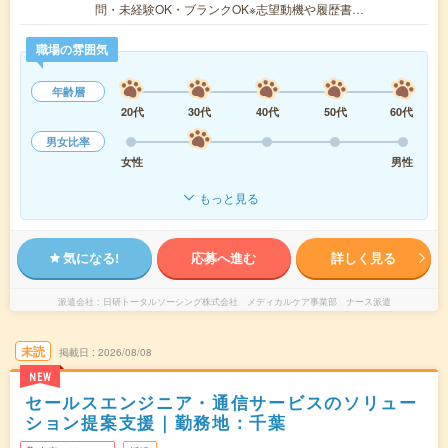
問・未経験OK・ブランクOK※志望動機や履歴書…
職場の雰囲気
年齢層
20代
30代
40代
50代
60代
男女比率
女性
男性
もっと見る
気になる!
応募へ進む
詳しく見る
派遣会社
日研トータルソーシング株式会社 メディカルケア事業部 ナース派遣
未読
掲載日
2026/08/08
NEW
セールスエンジニア・通信サービスのソリュー
ション提案支援｜勤務地：千葉