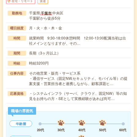
在宅・リモート
派遣
千葉県
中央区
千葉市
勤務地
千葉駅から徒歩5分
月・火・水・木・金
曜日頻度
就業時間 9:30-18:00休憩時間 12:00-13:00配属当初は出
時間
社メインとなりますが、その…
長期（3ヶ月以上）
期間
時給3200円
時給
その他営業・販売・サービス系
仕事内容
・通信サービス（固定NW,セキュリティ、モバイル等）の提
案支援・営業担当者と連携しながら、顧客課題ヒ…
・システムインフラ（サーバ、クラウド、固定NW）等の知
応募資格
見をお持ちの方・SEとして実務経験があれば尚可…
職場の雰囲気
年齢層
20代
30代
40代
50代
60代