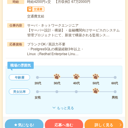
時給4200円+交 【月収例】67万2000円
時給
交通費
交通費支給
サーバ・ネットワークエンジニア
仕事内容
【サーバー設計・構築】・金融機関向けサービスのシステム
管理プロジェクトにて、新規で構築される監視シス…
ブランクOK / 英語力不要
応募資格
・PostgresSQLの構築経験3年以上・
Linux（Redhat Enterprise Linu…
職場の雰囲気
年齢層
20代
30代
40代
50代
60代
男女比率
女性
男性
もっと見る
気になる!
応募へ進む
詳しく見る