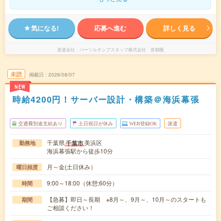
気になる!
応募へ進む
詳しく見る
派遣会社
パーソルテンプスタッフ株式会社 首都圏
未読
掲載日
2026/08/07
NEW
時給4200円！サーバー設計・構築＠海浜幕張
交通費別途支給あり
土日祝日が休み
WEB登録OK
派遣
千葉県
美浜区
千葉市
勤務地
海浜幕張駅から徒歩10分
月～金(土日休み）
曜日頻度
9:00～18:00（休憩:60分）
時間
【急募】即日～長期 ※8月～、9月～、10月～のスタートも
期間
ご相談ください！