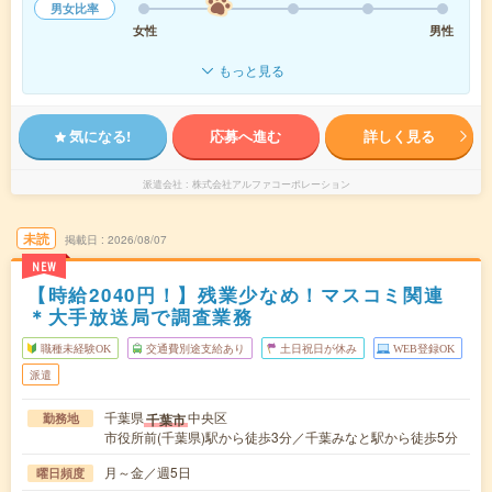
男女比率
女性
男性
もっと見る
気になる!
応募へ進む
詳しく見る
派遣会社
株式会社アルファコーポレーション
未読
掲載日
2026/08/07
NEW
【時給2040円！】残業少なめ！マスコミ関連
＊大手放送局で調査業務
職種未経験OK
交通費別途支給あり
土日祝日が休み
WEB登録OK
派遣
千葉県
中央区
千葉市
勤務地
市役所前(千葉県)駅から徒歩3分／千葉みなと駅から徒歩5分
月～金／週5日
曜日頻度