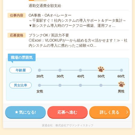
通勤交通費全額支給
OA事務・OAオペレーター
仕事内容
～千葉駅すぐ！社内システムの導入サポート＆データ集計～
▼新システム導入時のワークフロー構築、運用フォ…
ブランクOK / 英語力不要
応募資格
◎Excel：VLOOKUPが一から組める方≪活かせます！≫・社
内システムの導入に携わったご経験≪O…
職場の雰囲気
年齢層
20代
30代
40代
50代
60代
男女比率
女性
男性
気になる!
応募へ進む
詳しく見る
派遣会社
株式会社アヴァンティスタッフ