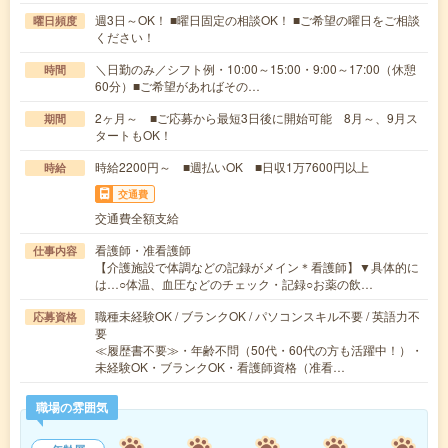
週3日～OK！ ■曜日固定の相談OK！ ■ご希望の曜日をご相談
曜日頻度
ください！
＼日勤のみ／シフト例・10:00～15:00・9:00～17:00（休憩
時間
60分）■ご希望があればその…
2ヶ月～ ■ご応募から最短3日後に開始可能 8月～、9月ス
期間
タートもOK！
時給2200円～ ■週払いOK ■日収1万7600円以上
時給
交通費
交通費全額支給
看護師・准看護師
仕事内容
【介護施設で体調などの記録がメイン＊看護師】▼具体的に
は…○体温、血圧などのチェック・記録○お薬の飲…
職種未経験OK / ブランクOK / パソコンスキル不要 / 英語力不
応募資格
要
≪履歴書不要≫・年齢不問（50代・60代の方も活躍中！）・
未経験OK・ブランクOK・看護師資格（准看…
職場の雰囲気