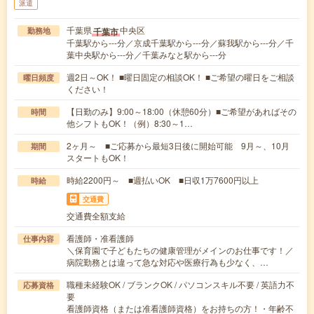
派遣
千葉県
中央区
千葉市
勤務地
千葉駅から---分／京成千葉駅から---分／蘇我駅から---分／千
葉中央駅から---分／千葉みなと駅から---分
週2日～OK！ ■曜日固定の相談OK！ ■ご希望の曜日をご相談
曜日頻度
ください！
【日勤のみ】9:00～18:00（休憩60分）■ご希望があればその
時間
他シフトもOK！（例）8:30～1…
2ヶ月～ ■ご応募から最短3日後に開始可能 9月～、10月
期間
スタートもOK！
時給2200円～ ■週払いOK ■日収1万7600円以上
時給
交通費
交通費全額支給
看護師・准看護師
仕事内容
＼保育園で子どもたちの健康管理がメインのお仕事です！／
病院勤務とは違って急な対応や医療行為も少なく、…
職種未経験OK / ブランクOK / パソコンスキル不要 / 英語力不
応募資格
要
看護師資格（または准看護師資格）をお持ちの方！・年齢不