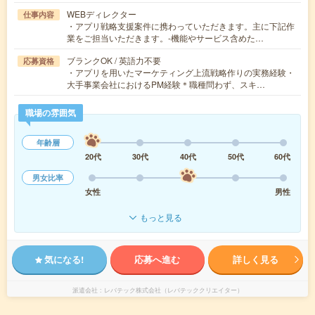
WEBディレクター
仕事内容
・アプリ戦略支援案件に携わっていただきます。主に下記作
業をご担当いただきます。-機能やサービス含めた…
ブランクOK / 英語力不要
応募資格
・アプリを用いたマーケティング上流戦略作りの実務経験・
大手事業会社におけるPM経験＊職種問わず、スキ…
職場の雰囲気
年齢層
20代
30代
40代
50代
60代
男女比率
女性
男性
もっと見る
気になる!
応募へ進む
詳しく見る
派遣会社
レバテック株式会社（レバテッククリエイター）