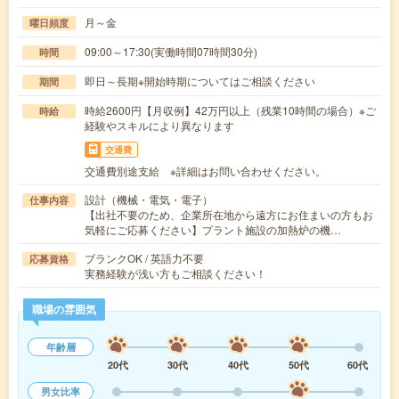
月～金
曜日頻度
09:00～17:30(実働時間07時間30分)
時間
即日～長期※開始時期についてはご相談ください
期間
時給2600円【月収例】42万円以上（残業10時間の場合）※ご
時給
経験やスキルにより異なります
交通費
交通費別途支給 ※詳細はお問い合わせください。
設計（機械・電気・電子）
仕事内容
【出社不要のため、企業所在地から遠方にお住まいの方もお
気軽にご応募ください】プラント施設の加熱炉の機…
ブランクOK / 英語力不要
応募資格
実務経験が浅い方もご相談ください！
職場の雰囲気
年齢層
20代
30代
40代
50代
60代
男女比率