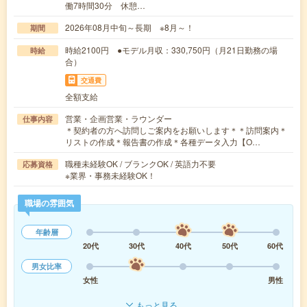
働7時間30分 休憩…
2026年08月中旬～長期 ※8月～！
期間
時給2100円 ●モデル月収：330,750円（月21日勤務の場
時給
合）
交通費
全額支給
営業・企画営業・ラウンダー
仕事内容
＊契約者の方へ訪問しご案内をお願いします＊＊訪問案内＊
リストの作成＊報告書の作成＊各種データ入力【O…
職種未経験OK / ブランクOK / 英語力不要
応募資格
※業界・事務未経験OK！
職場の雰囲気
年齢層
20代
30代
40代
50代
60代
男女比率
女性
男性
もっと見る