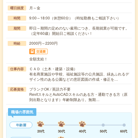
月～金
曜日頻度
9:00～18:00（休憩60分）（時短勤務もご相談下さい）
時間
即日～期間の定めのない雇用につき、長期就業が可能です。
期間
（定年60歳）開始日ご相談ください！
2000円～2200円
時給
交通費
全額支給！
ＣＡＤ（土木・建築・設備）
仕事内容
有名商業施設や学校、福祉施設等の公共施設、緑あふれるデ
ザイン性のある公園などの意匠図面の作成・修正を…
ブランクOK / 英語力不要
応募資格
RevitスキルとAutoCADスキルのある方・通勤できる方（原
則出勤となります）年齢制限あり。無期…
職場の雰囲気
年齢層
20代
30代
40代
50代
60代