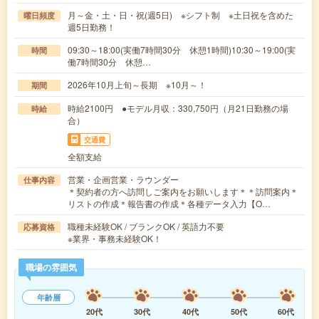
月～金・土・日・祝(週5日) ※シフト制 ※土日祝を含めた
曜日頻度
週5日勤務！
09:30～18:00(実働7時間30分 休憩1時間)10:30～19:00(実
時間
働7時間30分 休憩…
2026年10月上旬～長期 ※10月～！
期間
時給2100円 ●モデル月収：330,750円（月21日勤務の場
時給
合）
交通費
全額支給
営業・企画営業・ラウンダー
仕事内容
＊契約者の方へ訪問しご案内をお願いします＊＊訪問案内＊
リストの作成＊報告書の作成＊各種データ入力【O…
職種未経験OK / ブランクOK / 英語力不要
応募資格
※業界・事務未経験OK！
職場の雰囲気
年齢層
20代
30代
40代
50代
60代