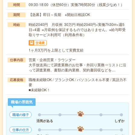
09:30-18:00（休憩60分）実働7時間30分（残業少なめ！）
時間
【急募】即日～長期 ※開始日相談OK
期間
時給2040円 月収例 30万円 時給2040円×実働7h30m×週5
時給
日×4週 ※月収例を保証するものではありません。※給与即受
取りサービス利用可（利用条件有）
交通費
1ヶ月3万円を上限として実費支給
営業・企画営業・ラウンダー
仕事内容
大手放送局にて調査業務のお仕事・外回り業務⇒リストに沿
って調査業務、書類の案内業務、契約書回収などを…
職種未経験OK / ブランクOK / パソコンスキル不要 / 英語力不
応募資格
要
■未経験OK！
職場の雰囲気
職場の様子
活気がある
しずか
仕事の仕方