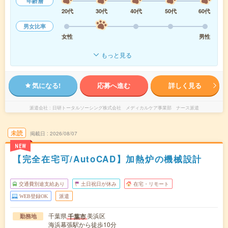
年齢層
20代
30代
40代
50代
60代
男女比率
女性
男性
もっと見る
気になる!
応募へ進む
詳しく見る
派遣会社
日研トータルソーシング株式会社 メディカルケア事業部 ナース派遣
未読
掲載日
2026/08/07
NEW
【完全在宅可/AutoCAD】加熱炉の機械設計
交通費別途支給あり
土日祝日が休み
在宅・リモート
WEB登録OK
派遣
千葉県
美浜区
千葉市
勤務地
海浜幕張駅から徒歩10分