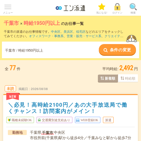
メニュー
気になる!
ログイン
検索
千葉市
×
時給1950円以上
のお仕事一覧
千葉市の派遣のお仕事情報です。
中央区
、
美浜区
、
稲毛区
などのエリアをチェックし
てみてください。
オフィスワーク・事務系
、
営業・販売・サービス系
、
クリエイティ
ブ系
などのお仕事を取り揃えています。さらに、
短期
・
単発
などの期間や、
職種未経
験OK
などのこだわり条件で絞り込んでいただけます。
条件の変更
千葉市 / 時給1950円以上
77
2,492
全
件
平均時給:
円
時給順
新着順
未読
掲載日
2026/08/08
NEW
＼必見！高時給2100円／あの大手放送局で働
くチャンス！訪問案内がメイン！
職種未経験OK
交通費別途支給あり
WEB登録OK
派遣
千葉県
中央区
千葉市
勤務地
市役所前(千葉県)駅から徒歩4分／千葉みなと駅から徒歩7分