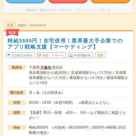
派遣会社
株式会社スタッフサービス ＩＴソリューションブロック
未読
掲載日
2026/08/07
NEW
時給3500円！在宅併用！業界最大手企業での
アプリ戦略支援【マーケティング】
土日祝日が休み
在宅・リモート
WEB登録OK
派遣
千葉県
美浜区
千葉市
勤務地
海浜幕張駅から徒歩5分／京成幕張駅からバス15分／京成幕
張本郷駅からバス15分／幕張駅からバス15分／幕張本郷駅か
らバス15分
月～金（土日祝休み）
曜日頻度
09:00～18:00（休憩1時間） ※残業ほとんどなし
時間
【急募】即日～長期 ※8月～、9月～など開始日ご相談くだ
期間
さい！
時給3500円 ※月収例：56万0000円（3500円×8時間×20日
時給
勤務の場合）