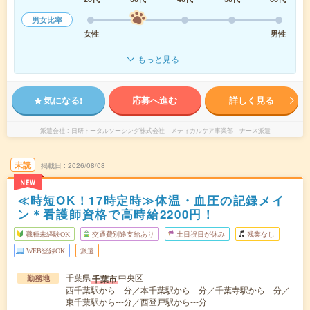
男女比率
女性
男性
もっと見る
気になる!
応募へ進む
詳しく見る
派遣会社
日研トータルソーシング株式会社 メディカルケア事業部 ナース派遣
未読
掲載日
2026/08/08
NEW
≪時短OK！17時定時≫体温・血圧の記録メイ
ン＊看護師資格で高時給2200円！
職種未経験OK
交通費別途支給あり
土日祝日が休み
残業なし
WEB登録OK
派遣
千葉県
中央区
千葉市
勤務地
西千葉駅から---分／本千葉駅から---分／千葉寺駅から---分／
東千葉駅から---分／西登戸駅から---分