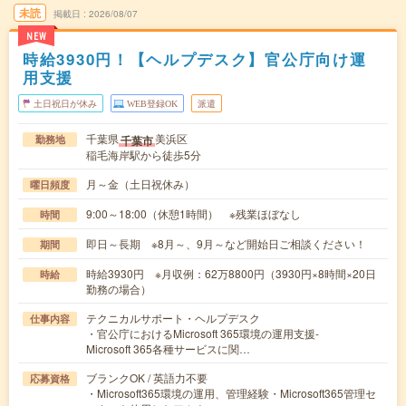
未読
掲載日
2026/08/07
NEW
時給3930円！【ヘルプデスク】官公庁向け運
用支援
土日祝日が休み
WEB登録OK
派遣
千葉県
美浜区
千葉市
勤務地
稲毛海岸駅から徒歩5分
月～金（土日祝休み）
曜日頻度
9:00～18:00（休憩1時間） ※残業ほぼなし
時間
即日～長期 ※8月～、9月～など開始日ご相談ください！
期間
時給3930円 ※月収例：62万8800円（3930円×8時間×20日
時給
勤務の場合）
テクニカルサポート・ヘルプデスク
仕事内容
・官公庁におけるMicrosoft 365環境の運用支援-
Microsoft 365各種サービスに関…
ブランクOK / 英語力不要
応募資格
・Microsoft365環境の運用、管理経験・Microsoft365管理セ