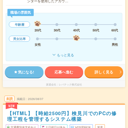
ンターを使用したアカウ…
職場の雰囲気
年齢層
20代
30代
40代
50代
60代
男女比率
女性
男性
もっと見る
気になる!
応募へ進む
詳しく見る
派遣会社
レバテック株式会社
未読
掲載日
2026/08/07
NEW
【HTML】【時給2500円】検見川でのPCの修
理工程を管理するシステム構築
交通費別途支給あり
土日祝日が休み
WEB登録OK
派遣