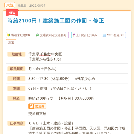
未読
掲載日
2026/08/07
NEW
時給2100円！建築施工図の作図・修正
職種未経験OK
交通費別途支給あり
土日祝日が休み
WEB登録OK
派遣
千葉県
中央区
千葉市
勤務地
千葉駅から徒歩10分
月～金(土日休み）
曜日頻度
8:30～17:30（休憩:60分） ※残業少なめ
時間
08月～長期 ※開始日ご相談ください！
期間
時給2100円+交 【月収例】33万6000円
時給
交通費
交通費支給
ＣＡＤ（土木・建築・設備）
仕事内容
【建築施工図の作図・修正】平面図、天伏図、詳細図の作成
協力会社図面との整合確認補助＜派遣先＞ゼネコン…