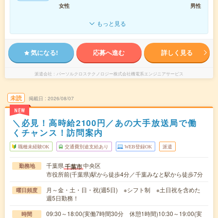
女性
男性
もっと見る
気になる!
応募へ進む
詳しく見る
派遣会社
パーソルクロステクノロジー株式会社機電系エンジニアサービス
未読
掲載日
2026/08/07
NEW
＼必見！高時給2100円／あの大手放送局で働
くチャンス！訪問案内
職種未経験OK
交通費別途支給あり
WEB登録OK
派遣
千葉県
中央区
千葉市
勤務地
市役所前(千葉県)駅から徒歩4分／千葉みなと駅から徒歩7分
月～金・土・日・祝(週5日) ※シフト制 ※土日祝を含めた
曜日頻度
週5日勤務！
09:30～18:00(実働7時間30分 休憩1時間)10:30～19:00(実
時間