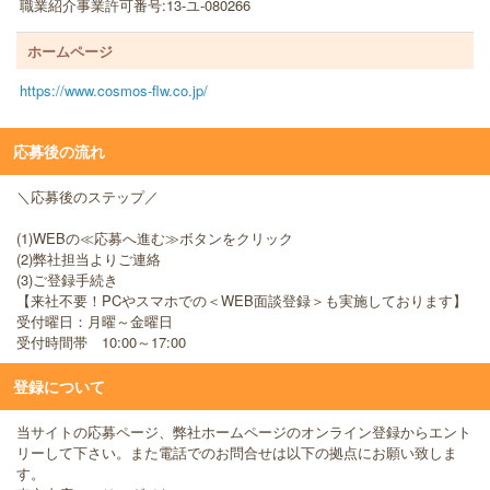
職業紹介事業許可番号:13-ユ-080266
ホームページ
https://www.cosmos-flw.co.jp/
応募後の流れ
＼応募後のステップ／
(1)WEBの≪応募へ進む≫ボタンをクリック
(2)弊社担当よりご連絡
(3)ご登録手続き
【来社不要！PCやスマホでの＜WEB面談登録＞も実施しております】
受付曜日：月曜～金曜日
受付時間帯 10:00～17:00
登録について
当サイトの応募ページ、弊社ホームページのオンライン登録からエント
リーして下さい。また電話でのお問合せは以下の拠点にお願い致しま
す。