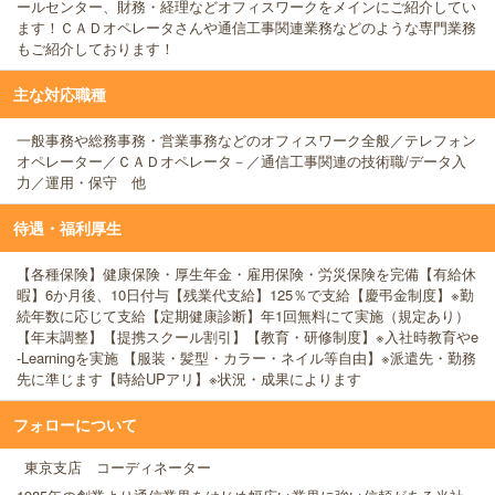
ールセンター、財務・経理などオフィスワークをメインにご紹介してい
ます！ＣＡＤオペレータさんや通信工事関連業務などのような専門業務
もご紹介しております！
主な対応職種
一般事務や総務事務・営業事務などのオフィスワーク全般／テレフォン
オペレーター／ＣＡＤオペレータ－／通信工事関連の技術職/データ入
力／運用・保守 他
待遇・福利厚生
【各種保険】健康保険・厚生年金・雇用保険・労災保険を完備【有給休
暇】6か月後、10日付与【残業代支給】125％で支給【慶弔金制度】※勤
続年数に応じて支給【定期健康診断】年1回無料にて実施（規定あり）
【年末調整】【提携スクール割引】【教育・研修制度】※入社時教育やe
-Learningを実施 【服装・髪型・カラー・ネイル等自由】※派遣先・勤務
先に準じます【時給UPアリ】※状況・成果によります
フォローについて
東京支店 コーディネーター