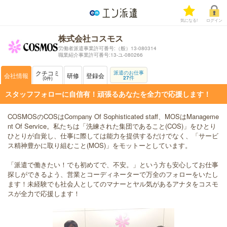
気になる!
ログイン
株式会社コスモス
労働者派遣事業許可番号:（般）13-080314
職業紹介事業許可番号:13-ユ-080266
クチコミ
派遣のお仕事
会社情報
研修
登録会
27
件
0
件
スタッフフォローに自信有！頑張るあなたを全力で応援します！
COSMOSのCOSはCompany Of Sophisticated staff、MOSはManageme
nt Of Service。私たちは「洗練された集団であること(COS)」をひとり
ひとりが自覚し、仕事に際しては能力を提供するだけでなく、「サービ
ス精神豊かに取り組むこと(MOS)」をモットーとしています。
「派遣で働きたい！でも初めてで、不安。」という方も安心してお仕事
探しができるよう、営業とコーディネーターで万全のフォローをいたし
ます！未経験でも社会人としてのマナーとヤル気があるアナタをコスモ
スが全力で応援します！