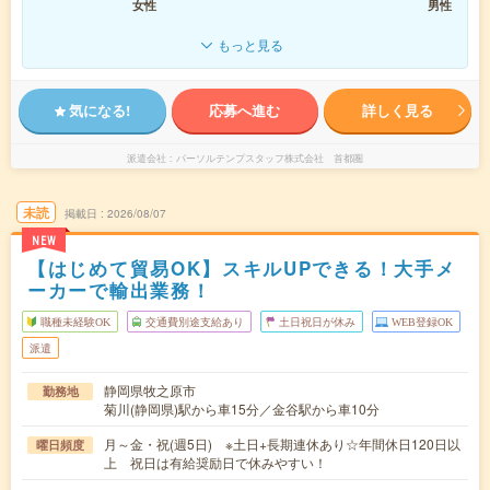
女性
男性
もっと見る
気になる!
応募へ進む
詳しく見る
派遣会社
パーソルテンプスタッフ株式会社 首都圏
未読
掲載日
2026/08/07
NEW
【はじめて貿易OK】スキルUPできる！大手メ
ーカーで輸出業務！
職種未経験OK
交通費別途支給あり
土日祝日が休み
WEB登録OK
派遣
静岡県牧之原市
勤務地
菊川(静岡県)駅から車15分／金谷駅から車10分
月～金・祝(週5日) ※土日+長期連休あり☆年間休日120日以
曜日頻度
上 祝日は有給奨励日で休みやすい！