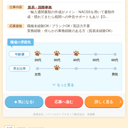
貿易・国際事務
仕事内容
・輸入通関書類の作成がメイン・NACSSを用いて書類作
成・慣れてきたら税関への申告サポートもあり【O…
職種未経験OK / ブランクOK / 英語力不要
応募資格
実務経験：何らかの事務経験のある方（貿易未経験OK）
職場の雰囲気
年齢層
20代
30代
40代
50代
60代
男女比率
女性
男性
もっと見る
気になる!
応募へ進む
詳しく見る
派遣会社
パーソルテンプスタッフ株式会社 首都圏