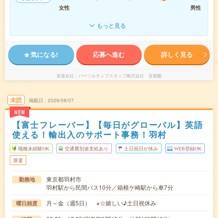
女性
男性
もっと見る
気になる!
応募へ進む
詳しく見る
派遣会社
パーソルテンプスタッフ株式会社 首都圏
未読
掲載日
2026/08/07
NEW
【富士フレーバー】【毎日がグローバル】英語
使える！輸出入のサポート事務！羽村
職種未経験OK
交通費別途支給あり
土日祝日が休み
WEB登録OK
派遣
東京都羽村市
勤務地
羽村駅から民間バス10分／箱根ケ崎駅から車7分
月～金（週5日） ※☆嬉しい♪土日祝休み
曜日頻度