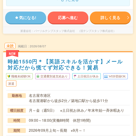
気になる!
応募へ進む
詳しく見る
派遣会社
パーソルテンプスタッフ株式会社 （旧テンプスタッフ株式会社）
未読
掲載日
2026/08/07
NEW
時給1550円＊【英語スキルを活かす】メール
対応だから慌てず対応できる！貿易
職種未経験OK
交通費別途支給あり
土日祝日が休み
WEB登録OK
派遣
名古屋市港区
勤務地
名古屋港駅から徒歩2分／築地口駅から徒歩11分
月～金（週5日） ※土日祝お休み／年末年始一斉休暇あり
曜日頻度
09:00～18:00(実働8時間 休憩1時間)
時間
2026年09月上旬～長期 ※9月～！
期間