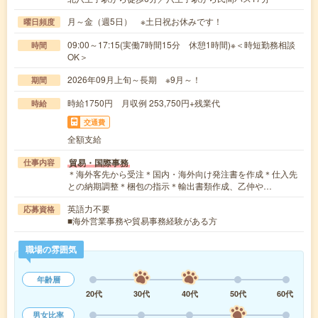
月～金（週5日） ※土日祝お休みです！
曜日頻度
09:00～17:15(実働7時間15分 休憩1時間)※＜時短勤務相談
時間
OK＞
2026年09月上旬～長期 ※9月～！
期間
時給1750円 月収例 253,750円+残業代
時給
交通費
全額支給
貿易・国際事務
仕事内容
＊海外客先から受注＊国内・海外向け発注書を作成＊仕入先
との納期調整＊梱包の指示＊輸出書類作成、乙仲や…
英語力不要
応募資格
■海外営業事務や貿易事務経験がある方
職場の雰囲気
年齢層
20代
30代
40代
50代
60代
男女比率