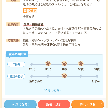
時給
遣時の時給はご経験やスキルによりご相談となります
交通費
全額支給
貿易・国際事務
仕事内容
＊配送予定表の作成＊協力会社への配送手配＊精算業務の状
況を自社システムに入力＊電話対応・メール対応＊…
職種未経験OK / ブランクOK / 英語力不要
応募資格
業界・事務未経験OKPCの基本操作可能な方
職場の雰囲気
年齢層
20代
30代
40代
50代
60代
職場の様子
活気がある
しずか
もっと見る
気になる!
応募へ進む
詳しく見る