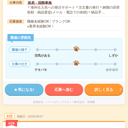
貿易・国際事務
仕事内容
＊海外仕入先への発注サポート＊注文書の発行＊納期の回答
依頼・納品督促(メール・電話での依頼)＊納品手…
職種未経験OK / ブランクOK
応募資格
※業界未経験OK！
職場の雰囲気
職場の様子
活気がある
しずか
仕事の仕方
テキパキ
コツコツ
気になる!
応募へ進む
詳しく見る
派遣会社
パーソルテンプスタッフ株式会社 首都圏
未読
掲載日
2026/08/07
NEW