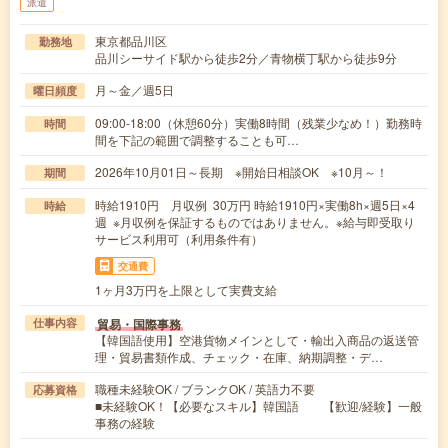
派遣
東京都品川区
勤務地
品川シーサイド駅から徒歩2分／青物横丁駅から徒歩9分
月～金／週5日
曜日頻度
09:00-18:00（休憩60分）実働8時間（残業少なめ！）勤務時
時間
間を下記の範囲で調整することも可…
2026年10月01日～長期 ※開始日相談OK ※10月～！
期間
時給1910円 月収例 30万円 時給1910円×実働8h×週5日×4
時給
週 ※月収例を保証するものではありません。※給与即受取り
サービス利用可（利用条件有）
交通費
1ヶ月3万円を上限として実費支給
貿易・国際事務
仕事内容
【韓国語使用】空港貨物メインとして・輸出入商品の返送管
理・貿易書類作成、チェック・在庫、納期調整・デ…
職種未経験OK / ブランクOK / 英語力不要
応募資格
■未経験OK！【必要なスキル】韓国語 【歓迎/経験】一般
事務の経験