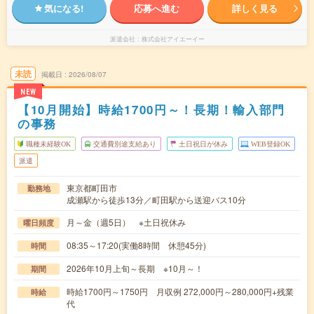
気になる!
応募へ進む
詳しく見る
派遣会社
株式会社アイエーイー
未読
掲載日
2026/08/07
NEW
【10月開始】時給1700円～！長期！輸入部門
の事務
職種未経験OK
交通費別途支給あり
土日祝日が休み
WEB登録OK
派遣
東京都町田市
勤務地
成瀬駅から徒歩13分／町田駅から送迎バス10分
月～金（週5日） ※土日祝休み
曜日頻度
08:35～17:20(実働8時間 休憩45分)
時間
2026年10月上旬～長期 ※10月～！
期間
時給1700円～1750円 月収例 272,000円～280,000円+残業
時給
代