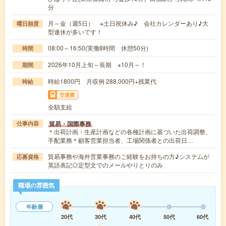
分
月～金（週5日） ※土日祝休み♪ 会社カレンダーあり♪大
曜日頻度
型連休が多いです！
08:00～16:50(実働8時間 休憩50分)
時間
2026年10月上旬～長期 ※10月～！
期間
時給1800円 月収例 288,000円+残業代
時給
交通費
全額支給
貿易・国際事務
仕事内容
＊出荷計画・生産計画などの各種計画に基づいた出荷調整、
手配業務＊顧客営業担当者、工場関係者との出荷日…
貿易事務や海外営業事務のご経験をお持ちの方♪システムが
応募資格
英語表記◎定型文でのメールやりとりのみ
職場の雰囲気
年齢層
20代
30代
40代
50代
60代