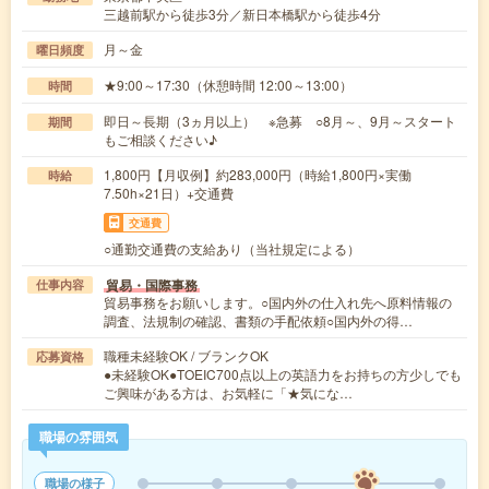
三越前駅から徒歩3分／新日本橋駅から徒歩4分
月～金
曜日頻度
★9:00～17:30（休憩時間 12:00～13:00）
時間
即日～長期（3ヵ月以上） ※急募 ○8月～、9月～スタート
期間
もご相談ください♪
1,800円【月収例】約283,000円（時給1,800円×実働
時給
7.50h×21日）+交通費
交通費
○通勤交通費の支給あり（当社規定による）
貿易・国際事務
仕事内容
貿易事務をお願いします。○国内外の仕入れ先へ原料情報の
調査、法規制の確認、書類の手配依頼○国内外の得…
職種未経験OK / ブランクOK
応募資格
●未経験OK●TOEIC700点以上の英語力をお持ちの方少しでも
ご興味がある方は、お気軽に「★気にな…
職場の雰囲気
職場の様子