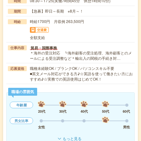
08:30～17:25(実働7時間45分 休憩1時間10分)
時間
【急募】即日～長期 ※8月～！
期間
時給1700円 月収例 263,500円
時給
交通費
全額支給
貿易・国際事務
仕事内容
＊海外の受注対応 ┗海外顧客の受注処理、海外顧客とのメ
ールによる受注調整など＊輸出入の関税の手続き対…
職種未経験OK / ブランクOK / パソコンスキル不要
応募資格
■英文メール対応ができる方♪☆英語を使って働きたい方にお
すすめ♪☆実務での英語使用はじめてOK！
職場の雰囲気
年齢層
20代
30代
40代
50代
60代
男女比率
女性
男性
もっと見る