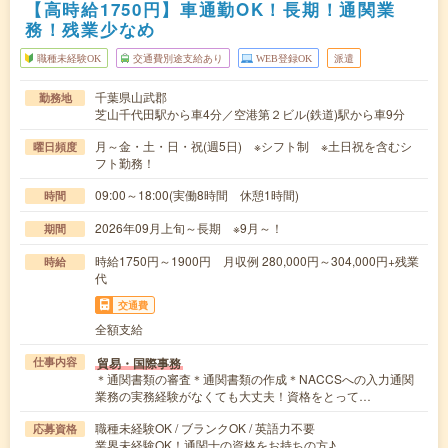
【高時給1750円】車通勤OK！長期！通関業
務！残業少なめ
職種未経験OK
交通費別途支給あり
WEB登録OK
派遣
千葉県山武郡
勤務地
芝山千代田駅から車4分／空港第２ビル(鉄道)駅から車9分
月～金・土・日・祝(週5日) ※シフト制 ※土日祝を含むシ
曜日頻度
フト勤務！
09:00～18:00(実働8時間 休憩1時間)
時間
2026年09月上旬～長期 ※9月～！
期間
時給1750円～1900円 月収例 280,000円～304,000円+残業
時給
代
交通費
全額支給
貿易・国際事務
仕事内容
＊通関書類の審査＊通関書類の作成＊NACCSへの入力通関
業務の実務経験がなくても大丈夫！資格をとって…
職種未経験OK / ブランクOK / 英語力不要
応募資格
業界未経験OK！通関士の資格をお持ちの方♪