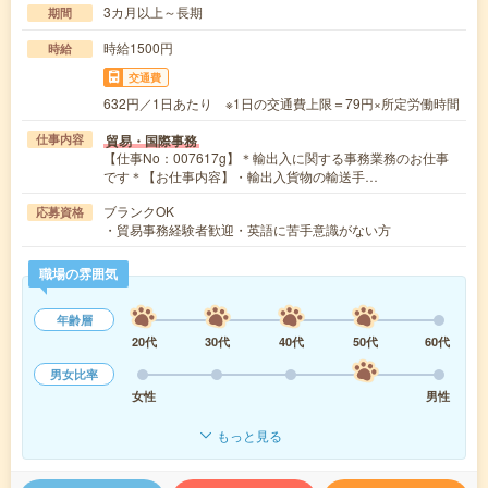
3カ月以上～長期
期間
時給1500円
時給
交通費
632円／1日あたり ※1日の交通費上限＝79円×所定労働時間
貿易・国際事務
仕事内容
【仕事No：007617g】＊輸出入に関する事務業務のお仕事
です＊【お仕事内容】・輸出入貨物の輸送手…
ブランクOK
応募資格
・貿易事務経験者歓迎・英語に苦手意識がない方
職場の雰囲気
年齢層
20代
30代
40代
50代
60代
男女比率
女性
男性
もっと見る