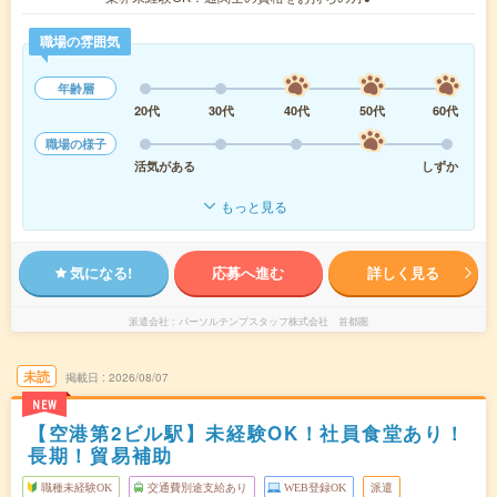
職場の雰囲気
年齢層
20代
30代
40代
50代
60代
職場の様子
活気がある
しずか
もっと見る
気になる!
応募へ進む
詳しく見る
派遣会社
パーソルテンプスタッフ株式会社 首都圏
未読
掲載日
2026/08/07
NEW
【空港第2ビル駅】未経験OK！社員食堂あり！
長期！貿易補助
職種未経験OK
交通費別途支給あり
WEB登録OK
派遣