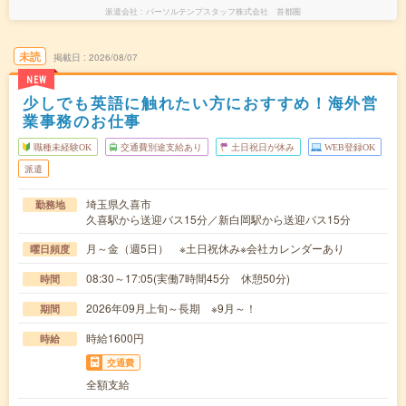
派遣会社
パーソルテンプスタッフ株式会社 首都圏
未読
掲載日
2026/08/07
NEW
少しでも英語に触れたい方におすすめ！海外営
業事務のお仕事
職種未経験OK
交通費別途支給あり
土日祝日が休み
WEB登録OK
派遣
埼玉県久喜市
勤務地
久喜駅から送迎バス15分／新白岡駅から送迎バス15分
月～金（週5日） ※土日祝休み※会社カレンダーあり
曜日頻度
08:30～17:05(実働7時間45分 休憩50分)
時間
2026年09月上旬～長期 ※9月～！
期間
時給1600円
時給
交通費
全額支給