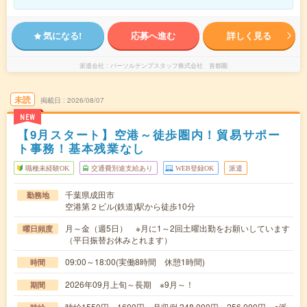
気になる!
応募へ進む
詳しく見る
派遣会社
パーソルテンプスタッフ株式会社 首都圏
未読
掲載日
2026/08/07
NEW
【9月スタート】空港～徒歩圏内！貿易サポー
ト事務！基本残業なし
職種未経験OK
交通費別途支給あり
WEB登録OK
派遣
千葉県成田市
勤務地
空港第２ビル(鉄道)駅から徒歩10分
月～金（週5日） ※月に1～2回土曜出勤をお願いしています
曜日頻度
（平日振替お休みとれます）
09:00～18:00(実働8時間 休憩1時間)
時間
2026年09月上旬～長期 ※9月～！
期間
時給1550円～1600円 月収例 248,000円～256,000円 ●派