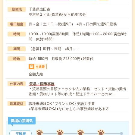
千葉県成田市
勤務地
空港第２ビル(鉄道)駅から徒歩10分
月～金・土・日・祝(週5日) ※月～日の間で週5日勤務
曜日頻度
10:00～19:00(実働8時間 休憩1時間)11:00～20:00(実働8時
時間
間 休憩1時間)
【急募】即日～長期 ※8月～！
期間
時給1550円 月収例 248,000円+残業代
時給
交通費
全額支給
貿易・国際事務
仕事内容
＊貿易書類の書類チェックや入力業務、セット＊貨物の搬出
依頼＊貨物リスト等の作成＊配送ドライバーとのや…
職種未経験OK / ブランクOK / 英語力不要
応募資格
※業界未経験OK♪●なにかしらの事務経験がある方
職場の雰囲気
年齢層