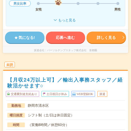
男女比率
女性
男性
もっと見る
気になる!
応募へ進む
詳しく見る
派遣会社
パーソルテンプスタッフ株式会社 首都圏
未読
【月収24万以上可】／輸出入事務スタッフ／経
験活かせます○
交通費別途支給あり
土日祝日が休み
WEB登録OK
派遣
静岡市清水区
勤務地
シフト制（土/日は休日固定）
曜日頻度
（実働8時間／休憩60分）
時間