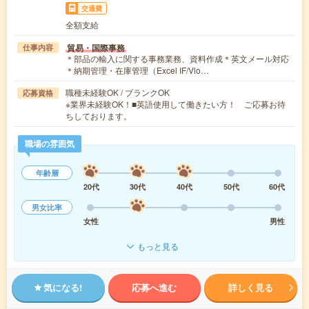
交通費
全額支給
貿易・国際事務
仕事内容
＊部品の輸入に関する事務業務、資料作成＊英文メール対応
＊納期管理・在庫管理（Excel IF/Vlo…
職種未経験OK / ブランクOK
応募資格
※業界未経験OK！■英語使用して働きたい方！ ご応募お待
ちしております。
職場の雰囲気
年齢層
20代
30代
40代
50代
60代
男女比率
女性
男性
もっと見る
気になる!
応募へ進む
詳しく見る