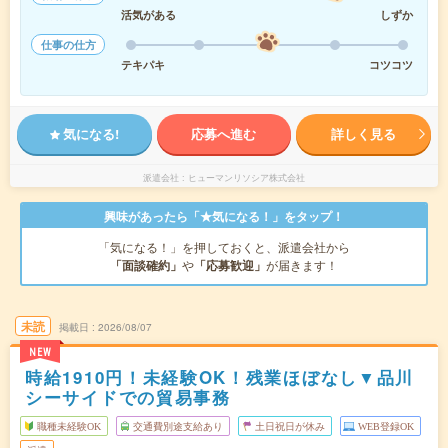
活気がある
しずか
仕事の仕方
テキパキ
コツコツ
気になる!
応募へ進む
詳しく見る
派遣会社
ヒューマンリソシア株式会社
興味があったら「★気になる！」をタップ！
「気になる！」を押しておくと、派遣会社から
「面談確約」
や
「応募歓迎」
が届きます！
未読
掲載日
2026/08/07
NEW
時給1910円！未経験OK！残業ほぼなし▼品川
シーサイドでの貿易事務
職種未経験OK
交通費別途支給あり
土日祝日が休み
WEB登録OK