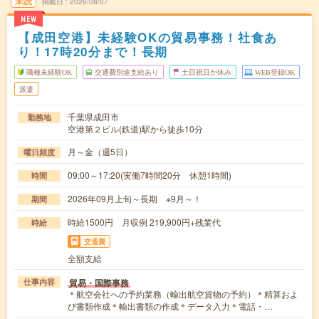
未読
掲載日
2026/08/07
NEW
【成田空港】未経験OKの貿易事務！社食あ
り！17時20分まで！長期
職種未経験OK
交通費別途支給あり
土日祝日が休み
WEB登録OK
派遣
千葉県成田市
勤務地
空港第２ビル(鉄道)駅から徒歩10分
月～金（週5日）
曜日頻度
09:00～17:20(実働7時間20分 休憩1時間)
時間
2026年09月上旬～長期 ※9月～！
期間
時給1500円 月収例 219,900円+残業代
時給
交通費
全額支給
貿易・国際事務
仕事内容
＊航空会社への予約業務（輸出航空貨物の予約）＊精算およ
び書類作成＊輸出書類の作成＊データ入力＊電話・…