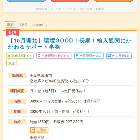
派遣会社
パーソルテンプスタッフ株式会社 首都圏
未読
掲載日
2026/08/07
NEW
【10月開始】環境GOOD！長期！輸入通関にか
かわるサポート事務
職種未経験OK
交通費別途支給あり
土日祝日が休み
WEB登録OK
派遣
千葉県成田市
勤務地
空港第２ビル(鉄道)駅から徒歩10分
月～金（週5日） ※土日祝休み！
曜日頻度
09:00～17:20(実働7時間20分 休憩1時間)
時間
2026年10月上旬～長期 ※10月～！
期間
時給1550円 月収例 227,230円
時給
交通費
全額支給