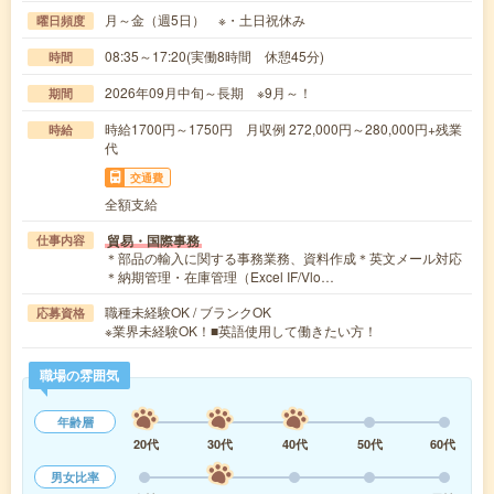
月～金（週5日） ※・土日祝休み
曜日頻度
08:35～17:20(実働8時間 休憩45分)
時間
2026年09月中旬～長期 ※9月～！
期間
時給1700円～1750円 月収例 272,000円～280,000円+残業
時給
代
交通費
全額支給
貿易・国際事務
仕事内容
＊部品の輸入に関する事務業務、資料作成＊英文メール対応
＊納期管理・在庫管理（Excel IF/Vlo…
職種未経験OK / ブランクOK
応募資格
※業界未経験OK！■英語使用して働きたい方！
職場の雰囲気
年齢層
20代
30代
40代
50代
60代
男女比率