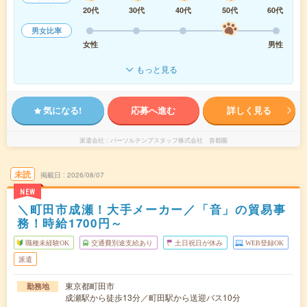
20代
30代
40代
50代
60代
男女比率
女性
男性
もっと見る
気になる!
応募へ進む
詳しく見る
派遣会社
パーソルテンプスタッフ株式会社 首都圏
未読
掲載日
2026/08/07
NEW
＼町田市成瀬！大手メーカー／「音」の貿易事
務！時給1700円～
職種未経験OK
交通費別途支給あり
土日祝日が休み
WEB登録OK
派遣
東京都町田市
勤務地
成瀬駅から徒歩13分／町田駅から送迎バス10分