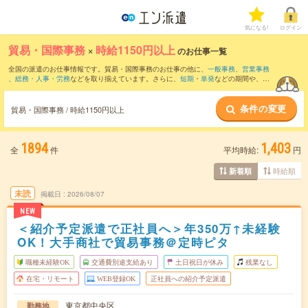
気になる!
ログイン
貿易・国際事務
×
時給1150円以上
のお仕事一覧
全国の派遣のお仕事情報です。貿易・国際事務のお仕事の他に、
一般事務
、
営業事務
、
総務・人事・労務
などを取り揃えています。さらに、
短期
・
単発
などの期間や、
職
種未経験OK
などのこだわり条件で絞り込んでいただけます。職種辞典：
貿易・国際事
務のお仕事とは？とは？
条件の変更
貿易・国際事務 / 時給1150円以上
1894
1,403
全
件
平均時給:
円
時給順
新着順
未読
掲載日
2026/08/07
NEW
＜紹介予定派遣で正社員へ＞年350万↑未経験
OK！大手商社で貿易事務＠定時ピタ
職種未経験OK
交通費別途支給あり
土日祝日が休み
残業なし
在宅・リモート
WEB登録OK
正社員への紹介予定派遣
東京都中央区
勤務地