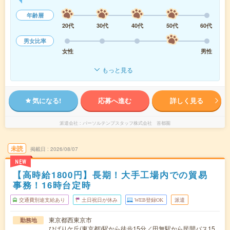
年齢層
20代
30代
40代
50代
60代
男女比率
女性
男性
もっと見る
気になる!
応募へ進む
詳しく見る
派遣会社
パーソルテンプスタッフ株式会社 首都圏
未読
掲載日
2026/08/07
NEW
【高時給1800円】長期！大手工場内での貿易
事務！16時台定時
交通費別途支給あり
土日祝日が休み
WEB登録OK
派遣
東京都西東京市
勤務地
ひばりケ丘(東京都)駅から徒歩15分／田無駅から民間バス15