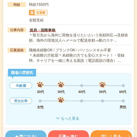
時給1550円
時給
交通費
全額支給
貿易・国際事務
仕事内容
＊取引先から海外に荷物を送りたいという依頼対応→見積依
頼、海外の現地法人へメールで配送依頼→船のスケ…
職種未経験OK / ブランクOK / パソコンスキル不要
応募資格
＊未経験の方歓迎＊未経験の方でも安心スタート！・登録
時、キャリアを一緒に考える面談（電話面談の場合）…
職場の雰囲気
年齢層
20代
30代
40代
50代
60代
男女比率
女性
男性
もっと見る
気になる!
応募へ進む
詳しく見る