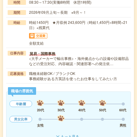
08:30～17:30(実働8時間 休憩1時間)
時間
2026年09月上旬～長期 ※9月～！
期間
時給1450円 ★月収例 243,600円（時給1,450円×8時間×21
時給
日）+残業代
交通費
全額支給
貿易・国際事務
仕事内容
<大手メーカーで輸出事務>・海外拠点からの設備や設備部品
などの受注対応、内容確認・関連部署への発注依…
職種未経験OK / ブランクOK
応募資格
事務経験がある方英語を使ったお仕事をしてみたい方
職場の雰囲気
年齢層
20代
30代
40代
50代
60代
男女比率
女性
男性
もっと見る