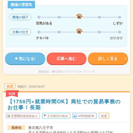
職場の雰囲気
職場の様子
活気がある
しずか
仕事の仕方
テキパキ
コツコツ
気になる!
応募へ進む
詳しく見る
派遣会社
株式会社リクルートスタッフィング
未読
掲載日
2026/08/07
NEW
【1750円×就業時間OK】商社での貿易事務の
お仕事！長期
交通費別途支給あり
土日祝日が休み
WEB登録OK
派遣
東京都八王子市
勤務地
北八王子駅から徒歩6分／八王子駅から民間バス17分