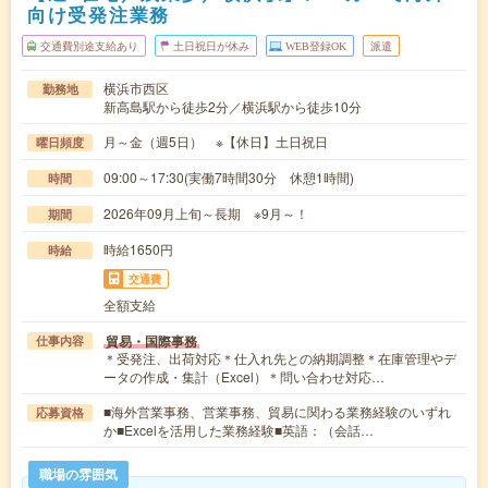
向け受発注業務
交通費別途支給あり
土日祝日が休み
WEB登録OK
派遣
横浜市西区
勤務地
新高島駅から徒歩2分／横浜駅から徒歩10分
月～金（週5日） ※【休日】土日祝日
曜日頻度
09:00～17:30(実働7時間30分 休憩1時間)
時間
2026年09月上旬～長期 ※9月～！
期間
時給1650円
時給
交通費
全額支給
貿易・国際事務
仕事内容
＊受発注、出荷対応＊仕入れ先との納期調整＊在庫管理やデ
ータの作成・集計（Excel）＊問い合わせ対応…
■海外営業事務、営業事務、貿易に関わる業務経験のいずれ
応募資格
か■Excelを活用した業務経験■英語：（会話…
職場の雰囲気