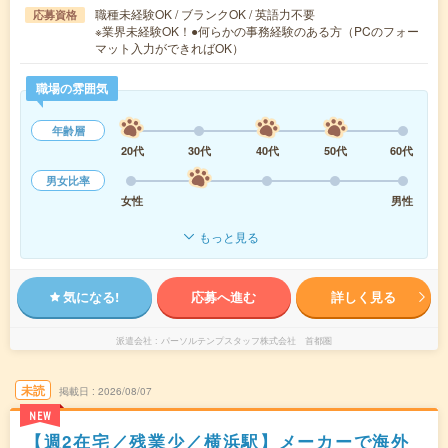
職種未経験OK / ブランクOK / 英語力不要
応募資格
※業界未経験OK！●何らかの事務経験のある方（PCのフォー
マット入力ができればOK）
職場の雰囲気
年齢層
20代
30代
40代
50代
60代
男女比率
女性
男性
もっと見る
気になる!
応募へ進む
詳しく見る
派遣会社
パーソルテンプスタッフ株式会社 首都圏
未読
掲載日
2026/08/07
NEW
【週2在宅／残業少／横浜駅】メーカーで海外