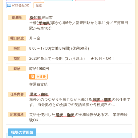
WEB登録OK
派遣
豊田市
愛知県
勤務地
土橋(
)駅から車6分／新豊田駅から車11分／三河豊田
愛知県
駅から車10分
月～金
曜日頻度
8:00～17:00(実働:8時間) (休憩60分)
時間
2026/10/上旬～長期（3カ月以上） ★10月～OK！
期間
時給1950円
時給
交通費
交通費支給
通訳・翻訳
仕事内容
海外とのつながりを感じながら働ける
のお仕事で
通訳・翻訳
す。 海外拠点との会議での英語通訳や各種資料の…
英語を使用した
の実務経験がある方。 業界未経
通訳・翻訳
応募資格
験OK！
職場の雰囲気