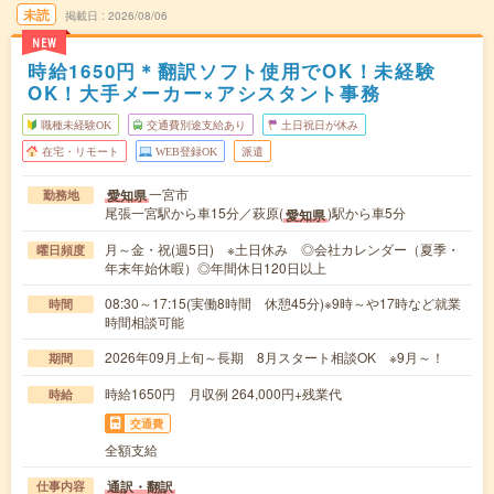
未読
掲載日
2026/08/06
NEW
時給1650円＊翻訳ソフト使用でOK！未経験
OK！大手メーカー×アシスタント事務
職種未経験OK
交通費別途支給あり
土日祝日が休み
在宅・リモート
WEB登録OK
派遣
一宮市
愛知県
勤務地
尾張一宮駅から車15分／萩原(
)駅から車5分
愛知県
月～金・祝(週5日) ※土日休み ◎会社カレンダー（夏季・
曜日頻度
年末年始休暇）◎年間休日120日以上
08:30～17:15(実働8時間 休憩45分)※9時～や17時など就業
時間
時間相談可能
2026年09月上旬～長期 8月スタート相談OK ※9月～！
期間
時給1650円 月収例 264,000円+残業代
時給
交通費
全額支給
通訳・翻訳
仕事内容