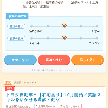
【必要な経験】一般事務の経験 【必要なスキル】上海
語、北京語、広東語
職場の雰囲気
職場の様子
活気がある
しずか
仕事の仕方
テキパキ
コツコツ
気になる!
応募へ進む
詳しく見る
派遣会社
株式会社リクルートスタッフィング
未読
掲載日
2026/08/06
NEW
トヨタ自動車＊【在宅あり】10月開始／英語ス
キルを活かせる通訳・翻訳
交通費別途支給あり
土日祝日が休み
在宅・リモート