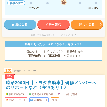
仕事の仕方
テキパキ
コツコツ
気になる!
応募へ進む
詳しく見る
派遣会社
株式会社リクルートスタッフィング
興味があったら「★気になる！」をタップ！
「気になる！」を押しておくと、派遣会社から
「面談確約」
や
「応募歓迎」
が届きます！
未読
掲載日
2026/08/08
NEW
時給2000円【トヨタ自動車】研修メンバーへ
のサポートなど《在宅あり！》
職種未経験OK
交通費別途支給あり
土日祝日が休み
在宅・リモート
WEB登録OK
派遣