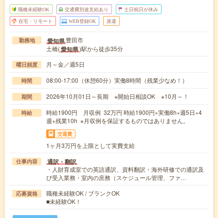
職種未経験OK
交通費別途支給あり
土日祝日が休み
在宅・リモート
WEB登録OK
派遣
豊田市
愛知県
勤務地
土橋(
)駅から徒歩35分
愛知県
月～金／週5日
曜日頻度
08:00-17:00（休憩60分）実働8時間（残業少なめ！）
時間
2026年10月01日～長期 ※開始日相談OK ※10月～！
期間
時給1900円 月収例 32万円 時給1900円×実働8h×週5日×4
時給
週+残業10h ※月収例を保証するものではありません。
交通費
1ヶ月3万円を上限として実費支給
通訳・翻訳
仕事内容
・人財育成室での英語通訳、資料翻訳・海外研修での通訳及
び受入業務・室内の庶務（スケジュール管理、ファ…
職種未経験OK / ブランクOK
応募資格
■未経験OK！