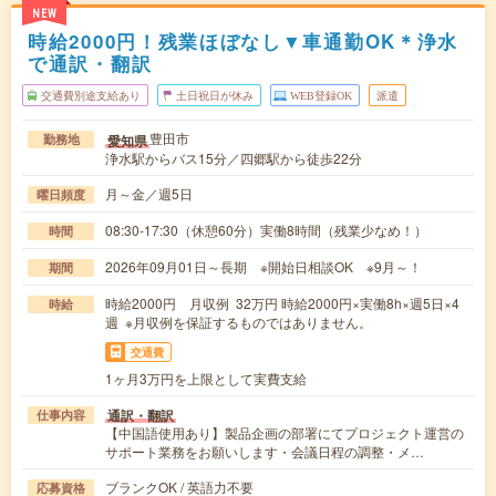
NEW
時給2000円！残業ほぼなし▼車通勤OK＊浄水
で通訳・翻訳
交通費別途支給あり
土日祝日が休み
WEB登録OK
派遣
豊田市
愛知県
勤務地
浄水駅からバス15分／四郷駅から徒歩22分
月～金／週5日
曜日頻度
08:30-17:30（休憩60分）実働8時間（残業少なめ！）
時間
2026年09月01日～長期 ※開始日相談OK ※9月～！
期間
時給2000円 月収例 32万円 時給2000円×実働8h×週5日×4
時給
週 ※月収例を保証するものではありません。
交通費
1ヶ月3万円を上限として実費支給
通訳・翻訳
仕事内容
【中国語使用あり】製品企画の部署にてプロジェクト運営の
サポート業務をお願いします・会議日程の調整・メ…
ブランクOK / 英語力不要
応募資格