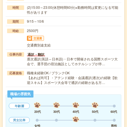
(2)15:00～23:00(休憩時間60分)※勤務時間は変更になる可能
時間
性があります
9/15～10/6
期間
2500円
時給
交通費
交通費別途支給
通訳・翻訳
仕事内容
逐次通訳(英語⇔日本語)・日本で開催される国際スポーツ大
会で、選手団の宿泊施設としてホテルシップが停…
職種未経験OK / ブランクOK
応募資格
【あれば尚可】・アテンド経験・会議通訳(逐次)の経験【歓
迎スキル】スポーツ大会等で通訳の経験がある方…
職場の雰囲気
年齢層
20代
30代
40代
50代
60代
男女比率
女性
男性