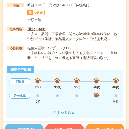
時給1600円 月収例 248,000円+残業代
時給
交通費
全額支給
通訳・翻訳
仕事内容
＊安全、品質、工場管理に関わる諸活動の議事録作成、他＊
労務データ集計、物品購入データ集計＊労組提出資…
職種未経験OK / ブランクOK
応募資格
＊未経験の方歓迎＊未経験の方でも安心スタート！・登録
時、キャリアを一緒に考える面談（電話面談の場合）…
職場の雰囲気
年齢層
20代
30代
40代
50代
60代
男女比率
女性
男性
もっと見る