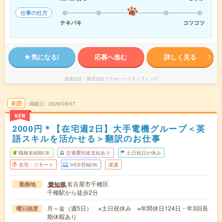
仕事の仕方
テキパキ
コツコツ
気になる!
応募へ進む
詳しく見る
派遣会社
株式会社リクルートスタッフィング
未読
掲載日
2026/08/07
NEW
2000円＊【在宅週2日】大手電機グループ＜英
語スキルを活かせる＞翻訳のお仕事
職種未経験OK
交通費別途支給あり
土日祝日が休み
在宅・リモート
WEB登録OK
派遣
名古屋市千種区
愛知県
勤務地
千種駅から徒歩2分
月～金（週5日） ※土日祝休み ※年間休日124日・年3回長
曜日頻度
期休暇あり