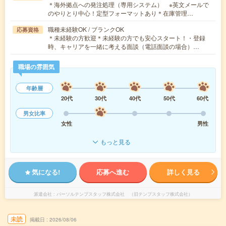
＊海外拠点への発注処理（専用システム） ※英文メールで
のやりとり中心！定型フォーマットあり＊在庫管理…
職種未経験OK / ブランクOK
応募資格
＊未経験の方歓迎＊未経験の方でも安心スタート！・登録
時、キャリアを一緒に考える面談（電話面談の場合）…
職場の雰囲気
年齢層
20代
30代
40代
50代
60代
男女比率
女性
男性
もっと見る
気になる!
応募へ進む
詳しく見る
派遣会社
パーソルテンプスタッフ株式会社 （旧テンプスタッフ株式会社）
未読
掲載日
2026/08/06