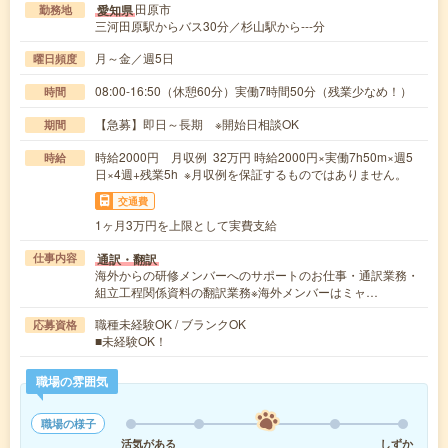
田原市
愛知県
勤務地
三河田原駅からバス30分／杉山駅から---分
月～金／週5日
曜日頻度
08:00-16:50（休憩60分）実働7時間50分（残業少なめ！）
時間
【急募】即日～長期 ※開始日相談OK
期間
時給2000円 月収例 32万円 時給2000円×実働7h50m×週5
時給
日×4週+残業5h ※月収例を保証するものではありません。
交通費
1ヶ月3万円を上限として実費支給
通訳・翻訳
仕事内容
海外からの研修メンバーへのサポートのお仕事・通訳業務・
組立工程関係資料の翻訳業務※海外メンバーはミャ…
職種未経験OK / ブランクOK
応募資格
■未経験OK！
職場の雰囲気
職場の様子
活気がある
しずか