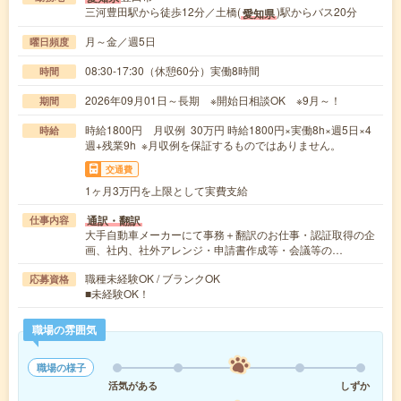
三河豊田駅から徒歩12分／土橋(
)駅からバス20分
愛知県
月～金／週5日
曜日頻度
08:30-17:30（休憩60分）実働8時間
時間
2026年09月01日～長期 ※開始日相談OK ※9月～！
期間
時給1800円 月収例 30万円 時給1800円×実働8h×週5日×4
時給
週+残業9h ※月収例を保証するものではありません。
交通費
1ヶ月3万円を上限として実費支給
通訳・翻訳
仕事内容
大手自動車メーカーにて事務＋翻訳のお仕事・認証取得の企
画、社内、社外アレンジ・申請書作成等・会議等の…
職種未経験OK / ブランクOK
応募資格
■未経験OK！
職場の雰囲気
職場の様子
活気がある
しずか