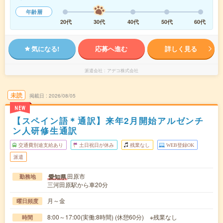
年齢層
20代
30代
40代
50代
60代
気になる!
応募へ進む
詳しく見る
派遣会社
アデコ株式会社
未読
掲載日
2026/08/05
NEW
【スペイン語＊通訳】来年2月開始アルゼンチ
ン人研修生通訳
交通費別途支給あり
土日祝日が休み
残業なし
WEB登録OK
派遣
田原市
愛知県
勤務地
三河田原駅から車20分
月～金
曜日頻度
8:00～17:00(実働:8時間) (休憩60分) ※残業なし
時間