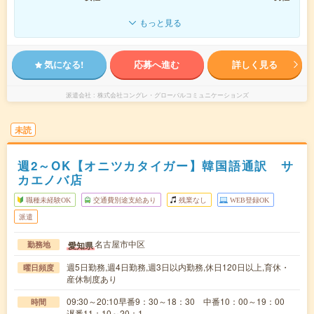
もっと見る
気になる!
応募へ進む
詳しく見る
派遣会社
株式会社コングレ・グローバルコミュニケーションズ
未読
週2～OK【オニツカタイガー】韓国語通訳 サ
カエノバ店
職種未経験OK
交通費別途支給あり
残業なし
WEB登録OK
派遣
名古屋市中区
愛知県
勤務地
週5日勤務,週4日勤務,週3日以内勤務,休日120日以上,育休・
曜日頻度
産休制度あり
09:30～20:10早番9：30～18：30 中番10：00～19：00
時間
遅番11：10～20：1…