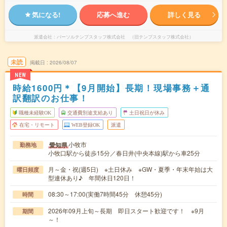
気になる!
応募へ進む
詳しく見る
派遣会社
パーソルテンプスタッフ株式会社 （旧テンプスタッフ株式会社）
未読
掲載日
2026/08/07
NEW
時給1600円＊【9月開始】長期！現場事務＋通
訳翻訳のお仕事！
職種未経験OK
交通費別途支給あり
土日祝日が休み
在宅・リモート
WEB登録OK
派遣
小牧市
愛知県
勤務地
小牧口駅から徒歩15分／春日井(中央本線)駅から車25分
月～金・祝(週5日) ※土日休み ※GW・夏季・年末年始は大
曜日頻度
型連休あり♪ 年間休日120日！
08:30～17:00(実働7時間45分 休憩45分)
時間
2026年09月上旬～長期 即日スタート歓迎です！ ※9月
期間
～！