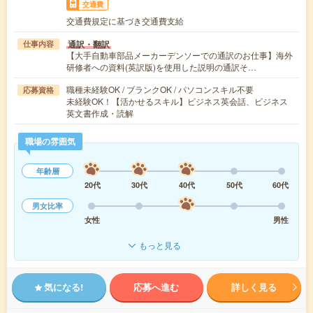
交通費
交通費規定に基づき交通費支給
通訳・翻訳
仕事内容
【大手自動車部品メーカーデンソーでの通訳のお仕事】海外
研修者への資料(英訳版)を使用した説明の通訳そ…
職種未経験OK / ブランクOK / パソコンスキル不要
応募資格
未経験OK！【活かせるスキル】ビジネス英会話、ビジネス
英文書作成・読解
職場の雰囲気
年齢層
20代
30代
40代
50代
60代
男女比率
女性
男性
もっと見る
気になる!
応募へ進む
詳しく見る