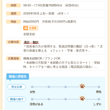
08:30～17:00(実働7時間45分 休憩45分)
時間
2026年09月上旬～長期 ※9月～！
期間
時給2000円 月収例 310,000円+残業代
時給
交通費
全額支給
通訳・翻訳
仕事内容
＊技術者の方が使用する、取扱説明書の翻訳（日→英）＊文
章の体裁を整える ※フォント・字体・形式等マ…
職種未経験OK / ブランクOK
応募資格
＊未経験の方歓迎＊未経験の方でも安心スタート！・登録
時、キャリアを一緒に考える面談（電話面談の場合）…
職場の雰囲気
男女比率
女性
男性
職場の様子
活気がある
しずか