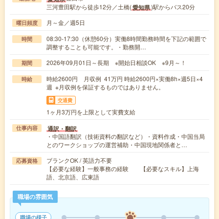
三河豊田駅から徒歩12分／土橋(
)駅からバス20分
愛知県
月～金／週5日
曜日頻度
08:30-17:30（休憩60分）実働8時間勤務時間を下記の範囲で
時間
調整することも可能です。・勤務開…
2026年09月01日～長期 ※開始日相談OK ※9月～！
期間
時給2600円 月収例 41万円 時給2600円×実働8h×週5日×4
時給
週 ※月収例を保証するものではありません。
交通費
1ヶ月3万円を上限として実費支給
通訳・翻訳
仕事内容
・中国語翻訳（技術資料の翻訳など）・資料作成・中国当局
とのワークショップの運営補助・中国現地関係者と…
ブランクOK / 英語力不要
応募資格
【必要な経験】一般事務の経験 【必要なスキル】上海
語、北京語、広東語
職場の雰囲気
職場の様子