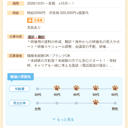
2026/10/01～長期 ※10月～！
期間
時給2000円 月収例 320,000円+残業代
時給
交通費
支給あり
通訳・翻訳
仕事内容
＊研修用の資料の作成、翻訳＊海外からの研修生の受入サポ
ート＊研修スケジュール調整、会議室の手配、研修…
職種未経験OK / ブランクOK
応募資格
＊未経験の方歓迎＊未経験の方でも安心スタート！・登録
時、キャリアを一緒に考える面談（電話面談の場合）…
職場の雰囲気
年齢層
20代
30代
40代
50代
60代
男女比率
女性
男性
もっと見る