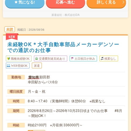
気になる!
応募へ進む
詳しく見る
派遣会社
株式会社iDA
未読
掲載日
2026/08/06
NEW
未経験OK＊大手自動車部品メーカーデンソー
での通訳のお仕事
職種未経験OK
交通費別途支給あり
土日祝日が休み
残業なし
WEB登録OK
派遣
額田郡
愛知県
勤務地
幸田駅からバス6分
月～金・祝
曜日頻度
8:40～17:40 （実働8時間）休憩60分 ※残業なし
時間
2026年8月26日～2026年10月23日頃までのお仕事 #8月
期間
～開始OK！
時給2100円 ※月収例 336000円～
時給