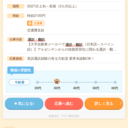
2027/2/上旬～長期（3カ月以上）
期間
時給2100円
時給
交通費
交通費支給
通訳・翻訳
仕事内容
【大手自動車メーカーで
（日本語⇔スペイン
通訳・翻訳
語）】アルゼンチンからの技能実習生に関わる通訳・翻…
英語通訳経験の有る方歓迎 業界未経験OK！
応募資格
職場の雰囲気
年齢層
20代
30代
40代
50代
60代
気になる!
応募へ進む
詳しく見る
派遣会社
アデコ株式会社