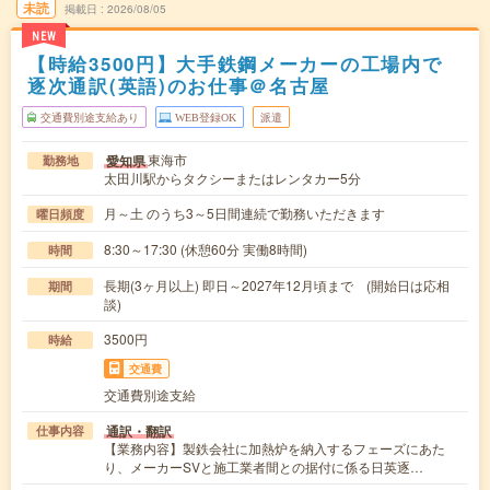
未読
掲載日
2026/08/05
NEW
【時給3500円】大手鉄鋼メーカーの工場内で
逐次通訳(英語)のお仕事＠名古屋
交通費別途支給あり
WEB登録OK
派遣
東海市
愛知県
勤務地
太田川駅からタクシーまたはレンタカー5分
月～土 のうち3～5日間連続で勤務いただきます
曜日頻度
8:30～17:30 (休憩60分 実働8時間)
時間
長期(3ヶ月以上) 即日～2027年12月頃まで (開始日は応相
期間
談)
3500円
時給
交通費
交通費別途支給
通訳・翻訳
仕事内容
【業務内容】製鉄会社に加熱炉を納入するフェーズにあた
り、メーカーSVと施工業者間との据付に係る日英逐…