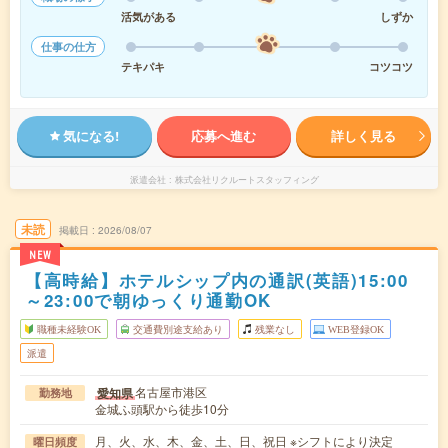
活気がある
しずか
仕事の仕方
テキパキ
コツコツ
気になる!
応募へ進む
詳しく見る
派遣会社
株式会社リクルートスタッフィング
未読
掲載日
2026/08/07
NEW
【高時給】ホテルシップ内の通訳(英語)15:00
～23:00で朝ゆっくり通勤OK
職種未経験OK
交通費別途支給あり
残業なし
WEB登録OK
派遣
名古屋市港区
愛知県
勤務地
金城ふ頭駅から徒歩10分
月、火、水、木、金、土、日、祝日 ※シフトにより決定
曜日頻度