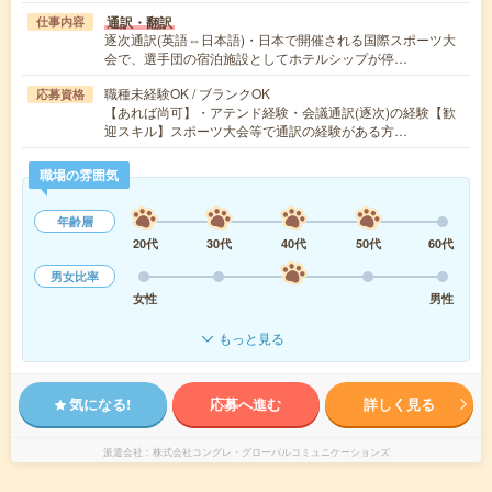
通訳・翻訳
仕事内容
逐次通訳(英語⇔日本語)・日本で開催される国際スポーツ大
会で、選手団の宿泊施設としてホテルシップが停…
職種未経験OK / ブランクOK
応募資格
【あれば尚可】・アテンド経験・会議通訳(逐次)の経験【歓
迎スキル】スポーツ大会等で通訳の経験がある方…
職場の雰囲気
年齢層
20代
30代
40代
50代
60代
男女比率
女性
男性
もっと見る
気になる!
応募へ進む
詳しく見る
派遣会社
株式会社コングレ・グローバルコミュニケーションズ