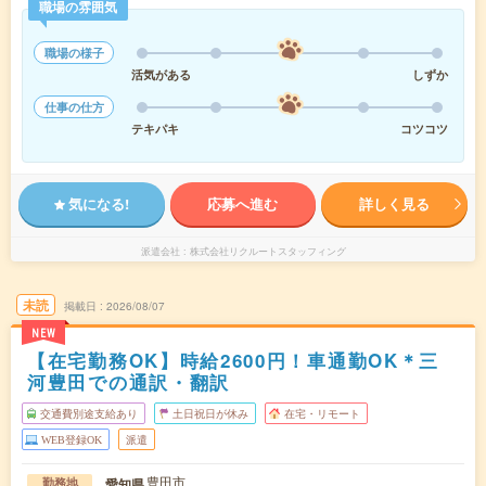
職場の雰囲気
職場の様子
活気がある
しずか
仕事の仕方
テキパキ
コツコツ
気になる!
応募へ進む
詳しく見る
派遣会社
株式会社リクルートスタッフィング
未読
掲載日
2026/08/07
NEW
【在宅勤務OK】時給2600円！車通勤OK＊三
河豊田での通訳・翻訳
交通費別途支給あり
土日祝日が休み
在宅・リモート
WEB登録OK
派遣
豊田市
愛知県
勤務地