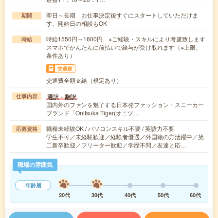
即日～長期 お仕事決定後すぐにスタートしていただけま
期間
す。開始日の相談もOK
時給1550円～1600円 ※ご経験・スキルにより考慮致します
時給
スマホでかんたんに前払いで給与が受け取れます（※上限、
条件あり）
交通費
交通費全額支給（規定あり）
通訳・翻訳
仕事内容
国内外のファンを魅了する日本発ファッション・スニーカー
ブランド「Onitsuka Tiger(オニツ…
職種未経験OK / パソコンスキル不要 / 英語力不要
応募資格
学生不可／未経験歓迎／経験者優遇／外国籍の方活躍中／第
二新卒歓迎／フリーター歓迎／学歴不問／友達と応…
職場の雰囲気
年齢層
20代
30代
40代
50代
60代