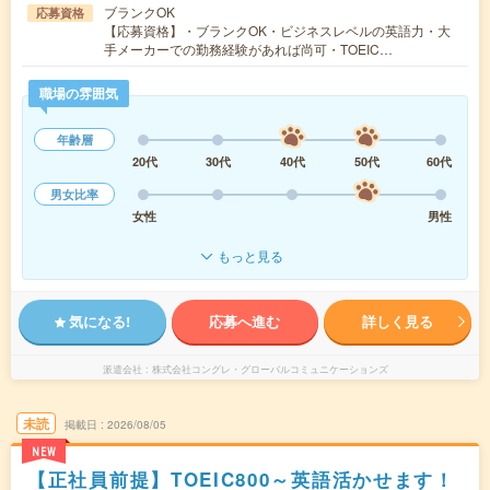
ブランクOK
応募資格
【応募資格】・ブランクOK・ビジネスレベルの英語力・大
手メーカーでの勤務経験があれば尚可・TOEIC…
職場の雰囲気
年齢層
20代
30代
40代
50代
60代
男女比率
女性
男性
もっと見る
気になる!
応募へ進む
詳しく見る
派遣会社
株式会社コングレ・グローバルコミュニケーションズ
未読
掲載日
2026/08/05
NEW
【正社員前提】TOEIC800～英語活かせます！