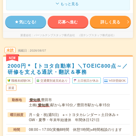
もっと見る
気になる!
応募へ進む
詳しく見る
派遣会社
パーソルテンプスタッフ株式会社 （旧テンプスタッフ株式会社）
未読
掲載日
2026/08/07
NEW
2000円＊【トヨタ自動車】＼TOEIC800点～／
研修を支える通訳・翻訳＆事務
職種未経験OK
交通費別途支給あり
土日祝日が休み
WEB登録OK
派遣
豊田市
愛知県
勤務地
土橋(
)駅から車10分／豊田市駅から車15分
愛知県
月～金・祝(週5日) ※＜トヨタカレンダー＞土日休み＋
曜日頻度
GW・夏季・年末年始連休 年間休日121日
08:00～17:00(実働8時間 休憩1時間)※時間相談のります
時間