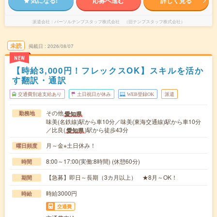
気になる!
応募へ進む
詳しく見る
派遣会社
パーソルテンプスタッフ株式会社 （旧テンプスタッフ株式会社）
未読
掲載日
2026/08/07
NEW
【時給3,000円！フレックスOK】スキルを活か
す翻訳・通訳
交通費別途支給あり
土日祝日が休み
WEB登録OK
派遣
その他
愛知県
勤務地
味美(名鉄線)駅から車10分／味美(東海交通線)駅から車10分
／比良(
)駅から徒歩43分
愛知県
月～金※土日休み！
曜日頻度
8:00～17:00(実働:8時間) (休憩60分)
時間
【急募】即日～長期（3カ月以上） ★8月～OK！
期間
時給3000円
時給
交通費