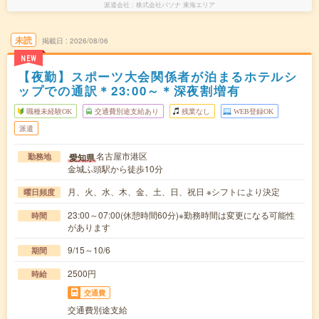
派遣会社
株式会社パソナ 東海エリア
未読
掲載日
2026/08/06
NEW
【夜勤】スポーツ大会関係者が泊まるホテルシ
ップでの通訳＊23:00～＊深夜割増有
職種未経験OK
交通費別途支給あり
残業なし
WEB登録OK
派遣
名古屋市港区
愛知県
勤務地
金城ふ頭駅から徒歩10分
月、火、水、木、金、土、日、祝日 ※シフトにより決定
曜日頻度
23:00～07:00(休憩時間60分)※勤務時間は変更になる可能性
時間
があります
9/15～10/6
期間
2500円
時給
交通費
交通費別途支給