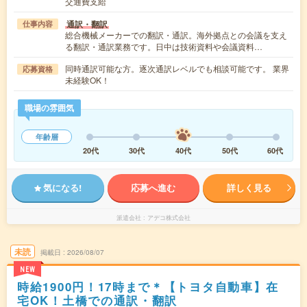
交通費支給
通訳・翻訳
仕事内容
総合機械メーカーでの翻訳・通訳。海外拠点との会議を支え
る翻訳・通訳業務です。日中は技術資料や会議資料…
同時通訳可能な方。逐次通訳レベルでも相談可能です。 業界
応募資格
未経験OK！
職場の雰囲気
年齢層
20代
30代
40代
50代
60代
気になる!
応募へ進む
詳しく見る
派遣会社
アデコ株式会社
未読
掲載日
2026/08/07
NEW
時給1900円！17時まで＊【トヨタ自動車】在
宅OK！土橋での通訳・翻訳