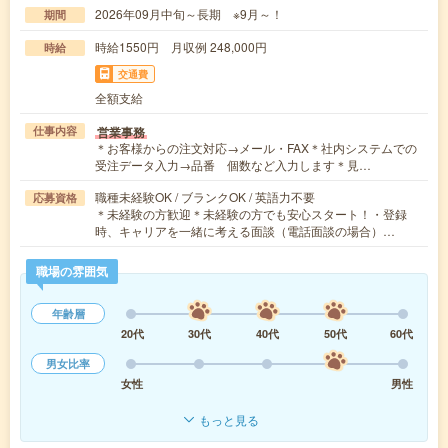
2026年09月中旬～長期 ※9月～！
期間
時給1550円 月収例 248,000円
時給
交通費
全額支給
営業事務
仕事内容
＊お客様からの注文対応→メール・FAX＊社内システムでの
受注データ入力→品番 個数など入力します＊見…
職種未経験OK / ブランクOK / 英語力不要
応募資格
＊未経験の方歓迎＊未経験の方でも安心スタート！・登録
時、キャリアを一緒に考える面談（電話面談の場合）…
職場の雰囲気
年齢層
20代
30代
40代
50代
60代
男女比率
女性
男性
もっと見る