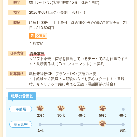
09:15～17:30(実働7時間15分 休憩1時間)
時間
2026年09月上旬～長期 ※9月～！
期間
時給1600円 【月収例】時給1600円×実働7時間15分×月21
時給
日＝243,600円
交通費
全額支給
営業事務
仕事内容
＜ソフト販売・保守を担当しているチームでのお仕事です＊
＞＊見積書作成（Excelフォーマット）＊契約…
職種未経験OK / ブランクOK / 英語力不要
応募資格
＊未経験の方歓迎＊未経験の方でも安心スタート！・登録
時、キャリアを一緒に考える面談（電話面談の場合）…
職場の雰囲気
年齢層
20代
30代
40代
50代
60代
男女比率
女性
男性