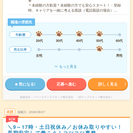
＊未経験の方歓迎＊未経験の方でも安心スタート！・登録
時、キャリアを一緒に考える面談（電話面談の場合）…
職場の雰囲気
年齢層
20代
30代
40代
50代
60代
男女比率
女性
男性
もっと見る
気になる!
応募へ進む
詳しく見る
派遣会社
パーソルテンプスタッフ株式会社 （旧テンプスタッフ株式会社）
未読
掲載日
2026/08/07
NEW
＼9～17時・土日祝休み／お休み取りやすい！
長期安定して働こう！コツコツ事務