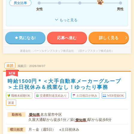
男女比率
女性
男性
もっと見る
気になる!
応募へ進む
詳しく見る
派遣会社
パーソルテンプスタッフ株式会社 （旧テンプスタッフ株式会社）
未読
掲載日
2026/08/07
NEW
時給1500円＊＜大手自動車メーカーグループ
＞土日祝休み＆残業なし！ゆったり事務
職種未経験OK
交通費別途支給あり
土日祝日が休み
WEB登録OK
派遣
名古屋市中区
愛知県
勤務地
久屋大通駅から徒歩1分／栄(
)駅から徒歩6分
愛知県
月～金（週5日） ※土日祝休み
曜日頻度