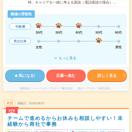
時、キャリアを一緒に考える面談（電話面談の場合）…
職場の雰囲気
年齢層
20代
30代
40代
50代
60代
男女比率
女性
男性
もっと見る
気になる!
応募へ進む
詳しく見る
派遣会社
パーソルテンプスタッフ株式会社 （旧テンプスタッフ株式会社）
未読
掲載日
2026/08/07
NEW
チームで進めるからお休みも相談しやすい！未
経験から商社で事務