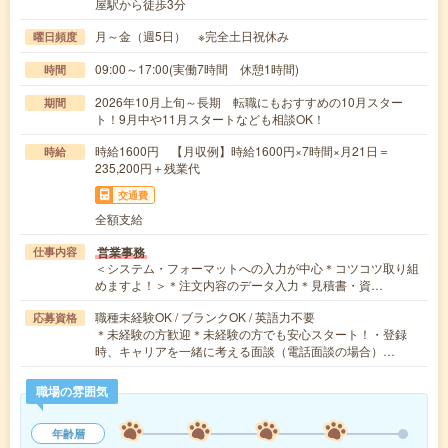
屋駅から徒歩3分
月～金（週5日） ※完全土日祝休み
曜日頻度
09:00～17:00(実働7時間 休憩1時間)
時間
2026年10月上旬～長期 転職にもおすすめの10月スター
期間
ト！9月中や11月スタートなども相談OK！
時給1600円 【月収例】時給1600円×7時間×月21日＝
時給
235,200円＋残業代
交通費
全額支給
営業事務
仕事内容
＜システム・フォーマットへの入力が中心＊コツコツ取り組
めますよ！＞＊注文内容のデータ入力＊見積書・資…
職種未経験OK / ブランクOK / 英語力不要
応募資格
＊未経験の方歓迎＊未経験の方でも安心スタート！・登録
時、キャリアを一緒に考える面談（電話面談の場合）…
職場の雰囲気
年齢層