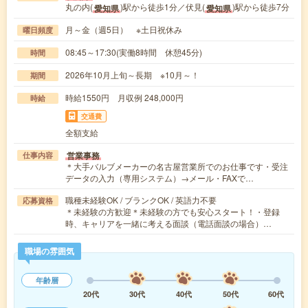
丸の内(
)駅から徒歩1分／伏見(
)駅から徒歩7分
愛知県
愛知県
月～金（週5日） ※土日祝休み
曜日頻度
08:45～17:30(実働8時間 休憩45分)
時間
2026年10月上旬～長期 ※10月～！
期間
時給1550円 月収例 248,000円
時給
交通費
全額支給
営業事務
仕事内容
＊大手バルブメーカーの名古屋営業所でのお仕事です・受注
データの入力（専用システム）→メール・FAXで…
職種未経験OK / ブランクOK / 英語力不要
応募資格
＊未経験の方歓迎＊未経験の方でも安心スタート！・登録
時、キャリアを一緒に考える面談（電話面談の場合）…
職場の雰囲気
年齢層
20代
30代
40代
50代
60代