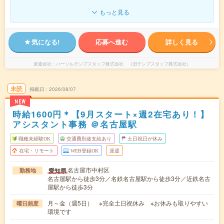
もっと見る
気になる!
応募へ進む
詳しく見る
派遣会社
パーソルテンプスタッフ株式会社 （旧テンプスタッフ株式会社）
未読
掲載日
2026/08/07
NEW
時給1600円＊【9月スタート×週2在宅あり！】
アシスタント事務 ＠名古屋駅
職種未経験OK
交通費別途支給あり
土日祝日が休み
在宅・リモート
WEB登録OK
派遣
名古屋市中村区
愛知県
勤務地
名古屋駅から徒歩3分／名鉄名古屋駅から徒歩3分／近鉄名古
屋駅から徒歩3分
月～金（週5日） ※完全土日祝休み ※お休みも取りやすい
曜日頻度
環境です