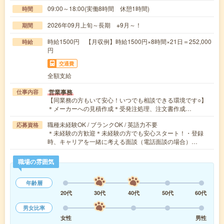
09:00～18:00(実働8時間 休憩1時間)
時間
2026年09月上旬～長期 ※9月～！
期間
時給1500円 【月収例】時給1500円×8時間×21日＝252,000
時給
円
交通費
全額支給
営業事務
仕事内容
【同業務の方もいて安心！いつでも相談できる環境です○】
＊メーカーへの見積作成＊受発注処理、注文書作成…
職種未経験OK / ブランクOK / 英語力不要
応募資格
＊未経験の方歓迎＊未経験の方でも安心スタート！・登録
時、キャリアを一緒に考える面談（電話面談の場合）…
職場の雰囲気
年齢層
20代
30代
40代
50代
60代
男女比率
女性
男性