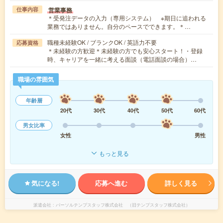
営業事務
仕事内容
＊受発注データの入力（専用システム） ※期日に追われる
業務ではありません。自分のペースでできます。＊…
職種未経験OK / ブランクOK / 英語力不要
応募資格
＊未経験の方歓迎＊未経験の方でも安心スタート！・登録
時、キャリアを一緒に考える面談（電話面談の場合）…
職場の雰囲気
年齢層
20代
30代
40代
50代
60代
男女比率
女性
男性
もっと見る
気になる!
応募へ進む
詳しく見る
派遣会社
パーソルテンプスタッフ株式会社 （旧テンプスタッフ株式会社）