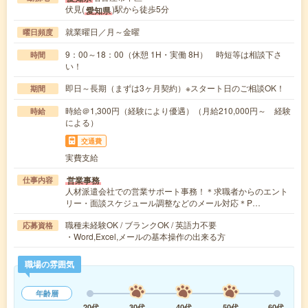
伏見(
)駅から徒歩5分
愛知県
就業曜日／月～金曜
曜日頻度
9：00～18：00（休憩 1H・実働 8H） 時短等は相談下さ
時間
い！
即日～長期（まずは3ヶ月契約）※スタート日のご相談OK！
期間
時給＠1,300円（経験により優遇）（月給210,000円～ 経験
時給
による）
交通費
実費支給
営業事務
仕事内容
人材派遣会社での営業サポート事務！＊求職者からのエント
リー・面談スケジュール調整などのメール対応＊P…
職種未経験OK / ブランクOK / 英語力不要
応募資格
・Word,Excel,メールの基本操作の出来る方
職場の雰囲気
年齢層
20代
30代
40代
50代
60代