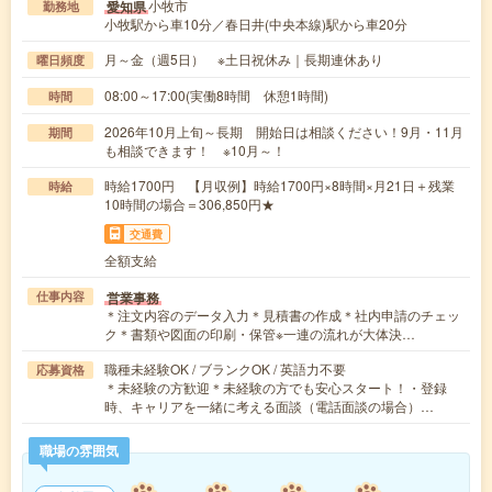
小牧市
愛知県
勤務地
小牧駅から車10分／春日井(中央本線)駅から車20分
月～金（週5日） ※土日祝休み｜長期連休あり
曜日頻度
08:00～17:00(実働8時間 休憩1時間)
時間
2026年10月上旬～長期 開始日は相談ください！9月・11月
期間
も相談できます！ ※10月～！
時給1700円 【月収例】時給1700円×8時間×月21日＋残業
時給
10時間の場合＝306,850円★
交通費
全額支給
営業事務
仕事内容
＊注文内容のデータ入力＊見積書の作成＊社内申請のチェッ
ク＊書類や図面の印刷・保管※一連の流れが大体決…
職種未経験OK / ブランクOK / 英語力不要
応募資格
＊未経験の方歓迎＊未経験の方でも安心スタート！・登録
時、キャリアを一緒に考える面談（電話面談の場合）…
職場の雰囲気