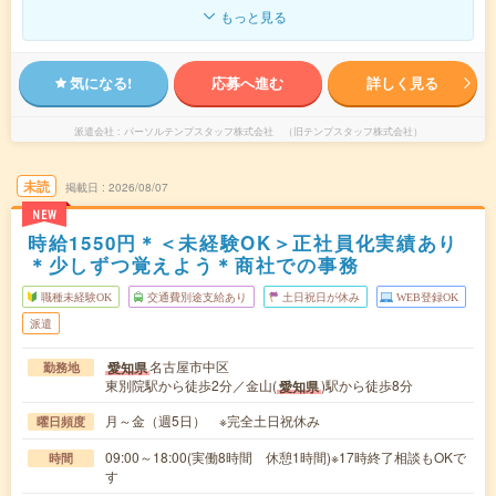
もっと見る
気になる!
応募へ進む
詳しく見る
派遣会社
パーソルテンプスタッフ株式会社 （旧テンプスタッフ株式会社）
未読
掲載日
2026/08/07
NEW
時給1550円＊＜未経験OK＞正社員化実績あり
＊少しずつ覚えよう＊商社での事務
職種未経験OK
交通費別途支給あり
土日祝日が休み
WEB登録OK
派遣
名古屋市中区
愛知県
勤務地
東別院駅から徒歩2分／金山(
)駅から徒歩8分
愛知県
月～金（週5日） ※完全土日祝休み
曜日頻度
09:00～18:00(実働8時間 休憩1時間)※17時終了相談もOKで
時間
す