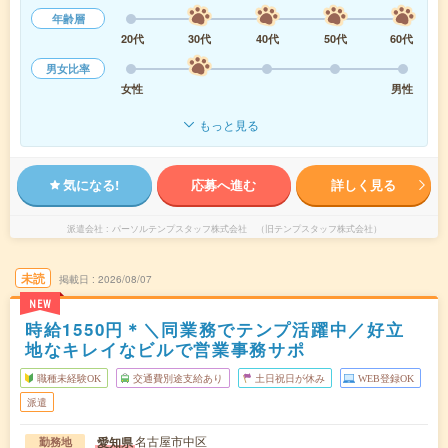
年齢層
20代
30代
40代
50代
60代
男女比率
女性
男性
もっと見る
気になる!
応募へ進む
詳しく見る
派遣会社
パーソルテンプスタッフ株式会社 （旧テンプスタッフ株式会社）
未読
掲載日
2026/08/07
NEW
時給1550円＊＼同業務でテンプ活躍中／好立
地なキレイなビルで営業事務サポ
職種未経験OK
交通費別途支給あり
土日祝日が休み
WEB登録OK
派遣
名古屋市中区
愛知県
勤務地