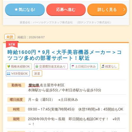
気になる!
応募へ進む
詳しく見る
派遣会社
パーソルテンプスタッフ株式会社 （旧テンプスタッフ株式会社）
未読
掲載日
2026/08/07
NEW
時給1600円＊9月＜大手美容機器メーカー＞コ
ツコツ多めの部署サポート！駅近
職種未経験OK
交通費別途支給あり
土日祝日が休み
残業なし
WEB登録OK
派遣
名古屋市中村区
愛知県
勤務地
本陣駅から徒歩5分／中村日赤駅から徒歩10分
月～金（週5日） ※土日祝休み
曜日頻度
09:00～17:45(実働7時間45分 休憩1時間)※8：45開始もOK
時間
2026年09月中旬～長期 即日開始も相談OKです！ ※9月
期間
～！