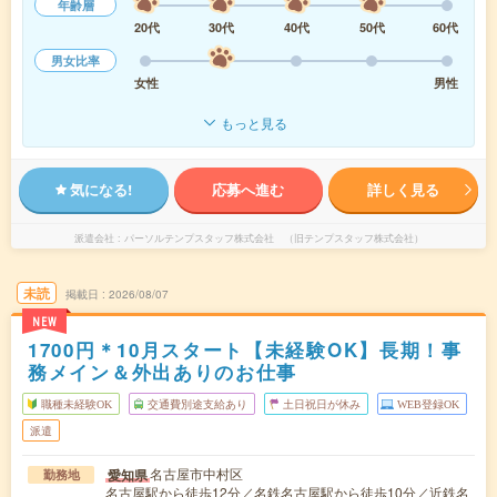
年齢層
20代
30代
40代
50代
60代
男女比率
女性
男性
もっと見る
気になる!
応募へ進む
詳しく見る
派遣会社
パーソルテンプスタッフ株式会社 （旧テンプスタッフ株式会社）
未読
掲載日
2026/08/07
NEW
1700円＊10月スタート【未経験OK】長期！事
務メイン＆外出ありのお仕事
職種未経験OK
交通費別途支給あり
土日祝日が休み
WEB登録OK
派遣
名古屋市中村区
愛知県
勤務地
名古屋駅から徒歩12分／名鉄名古屋駅から徒歩10分／近鉄名