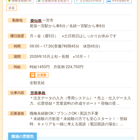
職種未経験OK
交通費別途支給あり
土日祝日が休み
WEB登録OK
派遣
一宮市
愛知県
勤務地
尾張一宮駅から車6分／名鉄一宮駅から車6分
月～金（週5日） ※土日祝日はしっかりお休みです
曜日頻度
09:00～17:30(実働7時間45分 休憩45分)
時間
2026年10月上旬～長期 ※10月～！
期間
時給1450円 月収例 224,750円
時給
交通費
全額支給
営業事務
仕事内容
＊注文データの入力（専用システム）＊売上・仕入データ入
力、伝票登録＊営業資料の作成サポート＊荷物の受…
職種未経験OK / ブランクOK / 英語力不要
応募資格
＊未経験の方歓迎＊未経験の方でも安心スタート！・登録
時、キャリアを一緒に考える面談（電話面談の場合）…
職場の雰囲気