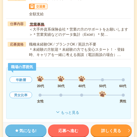
交通費
全額支給
営業事務
仕事内容
＜大手外資系保険会社＊営業の方のサポートをお願いします
＞＊営業実績などのデータ集計（Excel）＊契…
職種未経験OK / ブランクOK / 英語力不要
応募資格
＊未経験の方歓迎＊未経験の方でも安心スタート！・登録
時、キャリアを一緒に考える面談（電話面談の場合）…
職場の雰囲気
年齢層
20代
30代
40代
50代
60代
男女比率
女性
男性
もっと見る
気になる!
応募へ進む
詳しく見る