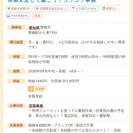
職種未経験OK
交通費別途支給あり
土日祝日が休み
残業なし
WEB登録OK
派遣
豊橋市
愛知県
勤務地
豊橋駅から車15分
月～金（週5日） ※土日祝休み（おやすみ相談しやすい環境
曜日頻度
です）
09:00～17:00(実働7時間 休憩1時間)※30分～1時間程度の時
時間
短相談が可能
2026年09月中旬～長期 ※9月～！
期間
時給1440円 月収例 201,600円
時給
交通費
全額支給
営業事務
仕事内容
＊専用フォーマットを使っての書類作成（作業指示書や予定
表、受注内容など）＊電話対応、来客対応＊書類整…
職種未経験OK / ブランクOK / 英語力不要
応募資格
＊未経験の方歓迎＊未経験の方でも安心スタート！・登録