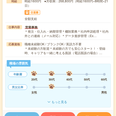
時給1600円 ●月収例：268,800円（時給1600円×8時間×21
時給
日）
交通費
全額支給
営業事務
仕事内容
＊発注・仕入れ・納期管理＊棚卸業務＊社内申請処理＊社内
外との連絡（メール対応）＊データ進捗管理（Ex…
職種未経験OK / ブランクOK / 英語力不要
応募資格
＊未経験の方歓迎＊未経験の方でも安心スタート！・登録
時、キャリアを一緒に考える面談（電話面談の場合）…
職場の雰囲気
年齢層
20代
30代
40代
50代
60代
男女比率
女性
男性
もっと見る