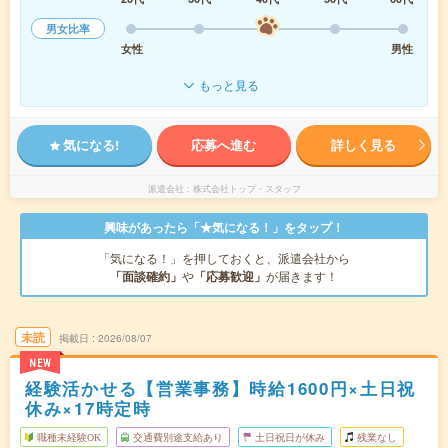
男女比率
女性
男性
もっと見る
気になる!
応募へ進む
詳しく見る
派遣会社
株式会社トップ・スタッフ
興味があったら「★気になる！」をタップ！
「気になる！」を押しておくと、派遣会社から
「面談確約」
や
「応募歓迎」
が届きます！
未読
掲載日
2026/08/07
NEW
経験活かせる【営業事務】時給1600円×土日祝
休み×17時定時
職種未経験OK
交通費別途支給あり
土日祝日が休み
残業なし