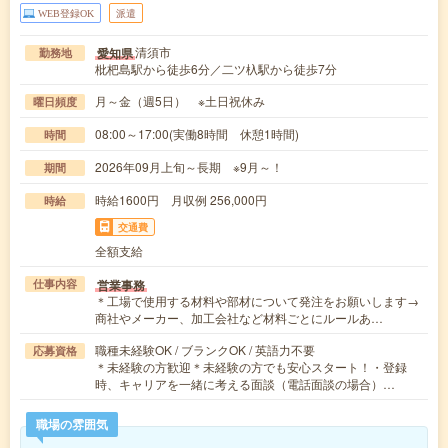
WEB登録OK
派遣
清須市
愛知県
勤務地
枇杷島駅から徒歩6分／二ツ杁駅から徒歩7分
月～金（週5日） ※土日祝休み
曜日頻度
08:00～17:00(実働8時間 休憩1時間)
時間
2026年09月上旬～長期 ※9月～！
期間
時給1600円 月収例 256,000円
時給
交通費
全額支給
営業事務
仕事内容
＊工場で使用する材料や部材について発注をお願いします→
商社やメーカー、加工会社など材料ごとにルールあ…
職種未経験OK / ブランクOK / 英語力不要
応募資格
＊未経験の方歓迎＊未経験の方でも安心スタート！・登録
時、キャリアを一緒に考える面談（電話面談の場合）…
職場の雰囲気