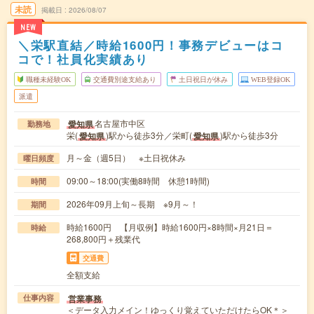
未読
掲載日
2026/08/07
NEW
＼栄駅直結／時給1600円！事務デビューはコ
コで！社員化実績あり
職種未経験OK
交通費別途支給あり
土日祝日が休み
WEB登録OK
派遣
名古屋市中区
愛知県
勤務地
栄(
)駅から徒歩3分／栄町(
)駅から徒歩3分
愛知県
愛知県
月～金（週5日） ※土日祝休み
曜日頻度
09:00～18:00(実働8時間 休憩1時間)
時間
2026年09月上旬～長期 ※9月～！
期間
時給1600円 【月収例】時給1600円×8時間×月21日＝
時給
268,800円＋残業代
交通費
全額支給
営業事務
仕事内容
＜データ入力メイン！ゆっくり覚えていただけたらOK＊＞