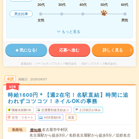
20代
30代
40代
50代
60代
男女比率
女性
男性
もっと見る
気になる!
応募へ進む
詳しく見る
派遣会社
パーソルテンプスタッフ株式会社 （旧テンプスタッフ株式会社）
未読
掲載日
2026/08/07
NEW
時給1600円＊【週2在宅！名駅直結】時間に追
われずコツコツ！ネイルOKの事務
職種未経験OK
交通費別途支給あり
土日祝日が休み
在宅・リモート
WEB登録OK
派遣
名古屋市中村区
愛知県
勤務地
名古屋駅から徒歩3分／名鉄名古屋駅から徒歩5分／近鉄名古