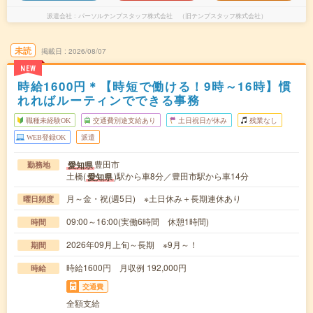
派遣会社
パーソルテンプスタッフ株式会社 （旧テンプスタッフ株式会社）
未読
掲載日
2026/08/07
NEW
時給1600円＊【時短で働ける！9時～16時】慣
れればルーティンでできる事務
職種未経験OK
交通費別途支給あり
土日祝日が休み
残業なし
WEB登録OK
派遣
豊田市
愛知県
勤務地
土橋(
)駅から車8分／豊田市駅から車14分
愛知県
月～金・祝(週5日) ※土日休み＋長期連休あり
曜日頻度
09:00～16:00(実働6時間 休憩1時間)
時間
2026年09月上旬～長期 ※9月～！
期間
時給1600円 月収例 192,000円
時給
交通費
全額支給