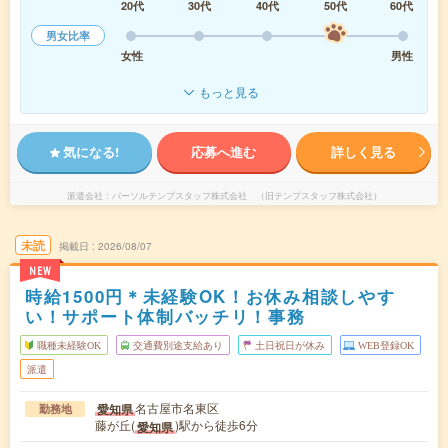
20代
30代
40代
50代
60代
男女比率
女性
男性
もっと見る
気になる!
応募へ進む
詳しく見る
派遣会社
パーソルテンプスタッフ株式会社 （旧テンプスタッフ株式会社）
未読
掲載日
2026/08/07
NEW
時給1500円＊未経験OK！お休み相談しやす
い！サポート体制バッチリ！事務
職種未経験OK
交通費別途支給あり
土日祝日が休み
WEB登録OK
派遣
名古屋市名東区
愛知県
勤務地
藤が丘(
)駅から徒歩6分
愛知県