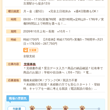
古屋駅から徒歩12分
月～金（週5日） ※完全土日祝休み ※週4日勤務もOK！
曜日頻度
09:00～17:00(実働7時間 休憩1時間)※定時は9～17時半／実
時間
働5時間以上で時間を選べる！…
2026年10月上旬～長期 ※10月～！
期間
時給1700円 【月収例】時給1700円×実働5～7時間半×月21
時給
日＝178,500～267,750円
交通費
全額支給
営業事務
仕事内容
＊見積書作成＊受注データ入力＊商品の納品確認＊社有車で
商品のお届け：学校や自治体へ（月6～7回）＊電…
職種未経験OK / ブランクOK / 英語力不要
応募資格
＊未経験の方歓迎＊未経験の方でも安心スタート！・登録
時、キャリアを一緒に考える面談（電話面談の場合）…
職場の雰囲気
年齢層