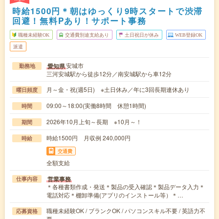
時給1500円＊朝はゆっくり9時スタートで渋滞
回避！無料Pあり！サポート事務
職種未経験OK
交通費別途支給あり
土日祝日が休み
WEB登録OK
派遣
安城市
愛知県
勤務地
三河安城駅から徒歩12分／南安城駅から車12分
月～金・祝(週5日) ※土日休み／年に3回長期連休あり
曜日頻度
09:00～18:00(実働8時間 休憩1時間)
時間
2026年10月上旬～長期 ※10月～！
期間
時給1500円 月収例 240,000円
時給
交通費
全額支給
営業事務
仕事内容
＊各種書類作成・発送＊製品の受入確認＊製品データ入力＊
電話対応＊棚卸準備(アプリのインストール等）＊…
職種未経験OK / ブランクOK / パソコンスキル不要 / 英語力不
応募資格
要