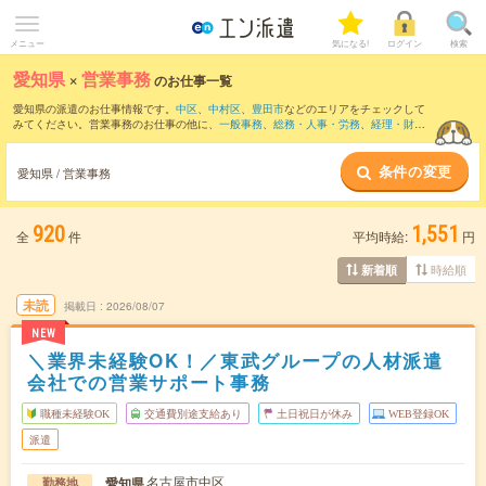
メニュー
気になる!
ログイン
検索
愛知県
×
営業事務
のお仕事一覧
愛知県の派遣のお仕事情報です。
中区
、
中村区
、
豊田市
などのエリアをチェックして
みてください。営業事務のお仕事の他に、
一般事務
、
総務・人事・労務
、
経理・財
務・会計・英文経理
などを取り揃えています。さらに、
短期
・
単発
などの期間や、
職
種未経験OK
などのこだわり条件で絞り込んでいただけます。職種辞典：
営業事務のお
条件の変更
仕事とは？とは？
愛知県 / 営業事務
920
1,551
全
件
平均時給:
円
時給順
新着順
未読
掲載日
2026/08/07
NEW
＼業界未経験OK！／東武グループの人材派遣
会社での営業サポート事務
職種未経験OK
交通費別途支給あり
土日祝日が休み
WEB登録OK
派遣
名古屋市中区
愛知県
勤務地