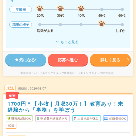
年齢層
20代
30代
40代
50代
60代
職場の様子
活気がある
しずか
もっと見る
気になる!
応募へ進む
詳しく見る
派遣会社
パーソルテンプスタッフ株式会社 （旧テンプスタッフ株式会社）
未読
掲載日
2026/08/07
NEW
1700円＊【小牧｜月収30万！】教育あり！未
経験から「事務」を学ぼう
職種未経験OK
交通費別途支給あり
土日祝日が休み
WEB登録OK
派遣