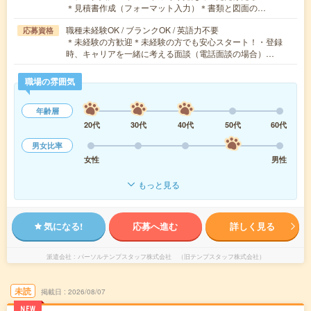
＊見積書作成（フォーマット入力）＊書類と図面の…
職種未経験OK / ブランクOK / 英語力不要
応募資格
＊未経験の方歓迎＊未経験の方でも安心スタート！・登録
時、キャリアを一緒に考える面談（電話面談の場合）…
職場の雰囲気
年齢層
20代
30代
40代
50代
60代
男女比率
女性
男性
もっと見る
気になる!
応募へ進む
詳しく見る
派遣会社
パーソルテンプスタッフ株式会社 （旧テンプスタッフ株式会社）
未読
掲載日
2026/08/07
NEW