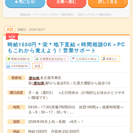
気になる!
応募へ進む
詳しく見る
派遣会社
パーソルテンプスタッフ株式会社 （旧テンプスタッフ株式会社）
未読
掲載日
2026/08/07
NEW
時給1550円＊栄＊地下直結＜時間相談OK＞PC
もこれから覚えよう！営業サポート
職種未経験OK
交通費別途支給あり
土日祝日が休み
残業なし
WEB登録OK
派遣
名古屋市東区
愛知県
勤務地
栄(
)駅から徒歩5分／久屋大通駅から徒歩1分
愛知県
月～金（週5日） ※土日祝休み（計画的なお休みがとりやす
曜日頻度
い職場です）
09:00～17:30(実働7時間30分 休憩1時間)※＜就業時間選べ
時間
る＞9：30～17：30／9：…
2026年09月上旬～長期 ※9月～！
期間
時給1550円 月収例 232,500円
時給