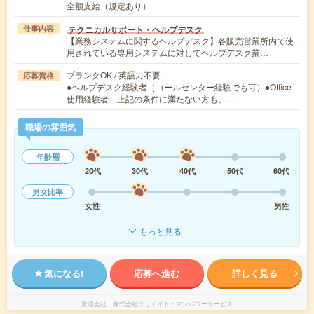
全額支給（規定あり）
テクニカルサポート・ヘルプデスク
仕事内容
【業務システムに関するヘルプデスク】各販売営業所内で使
用されている専用システムに対してヘルプデスク業…
ブランクOK / 英語力不要
応募資格
●ヘルプデスク経験者（コールセンター経験でも可）●Office
使用経験者 上記の条件に満たない方も、…
職場の雰囲気
年齢層
20代
30代
40代
50代
60代
男女比率
女性
男性
もっと見る
気になる!
応募へ進む
詳しく見る
派遣会社
株式会社クリエイト・マンパワーサービス