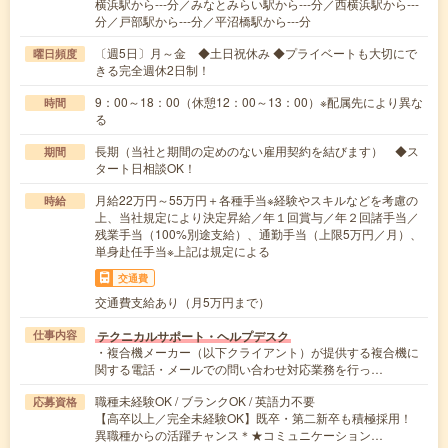
横浜駅から---分／みなとみらい駅から---分／西横浜駅から---
分／戸部駅から---分／平沼橋駅から---分
〔週5日〕月～金 ◆土日祝休み ◆プライベートも大切にで
曜日頻度
きる完全週休2日制！
9：00～18：00（休憩12：00～13：00）※配属先により異な
時間
る
長期（当社と期間の定めのない雇用契約を結びます） ◆ス
期間
タート日相談OK！
月給22万円～55万円＋各種手当※経験やスキルなどを考慮の
時給
上、当社規定により決定昇給／年１回賞与／年２回諸手当／
残業手当（100%別途支給）、通勤手当（上限5万円／月）、
単身赴任手当※上記は規定による
交通費
交通費支給あり（月5万円まで）
テクニカルサポート・ヘルプデスク
仕事内容
・複合機メーカー（以下クライアント）が提供する複合機に
関する電話・メールでの問い合わせ対応業務を行っ…
職種未経験OK / ブランクOK / 英語力不要
応募資格
【高卒以上／完全未経験OK】既卒・第二新卒も積極採用！
異職種からの活躍チャンス＊★コミュニケーション…