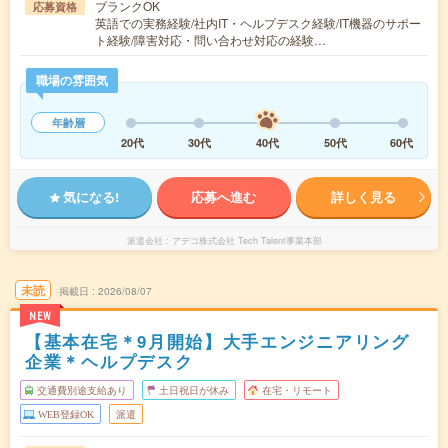
ブランクOK
応募資格
英語での実務経験/社内IT・ヘルプデスク経験/IT機器のサポー
ト経験/障害対応・問い合わせ対応の経験…
職場の雰囲気
年齢層
20代
30代
40代
50代
60代
気になる!
応募へ進む
詳しく見る
派遣会社
アデコ株式会社 Tech Talent事業本部
未読
掲載日
2026/08/07
NEW
【基本在宅＊9月開始】大手エンジニアリング
企業＊ヘルプデスク
交通費別途支給あり
土日祝日が休み
在宅・リモート
WEB登録OK
派遣