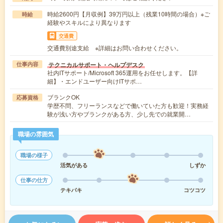
時給2600円【月収例】39万円以上（残業10時間の場合）※ご
時給
経験やスキルにより異なります
交通費
交通費別途支給 ※詳細はお問い合わせください。
テクニカルサポート・ヘルプデスク
仕事内容
社内ITサポート/Microsoft 365運用をお任せします。【詳
細】・エンドユーザー向けITサポ…
ブランクOK
応募資格
学歴不問、フリーランスなどで働いていた方も歓迎！実務経
験が浅い方やブランクがある方、少し先での就業開…
職場の雰囲気
職場の様子
活気がある
しずか
仕事の仕方
テキパキ
コツコツ