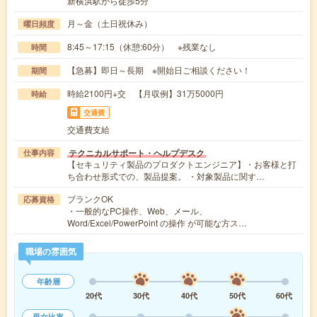
新横浜駅から徒歩5分
月～金（土日祝休み）
曜日頻度
8:45～17:15（休憩:60分） ※残業なし
時間
【急募】即日～長期 ※開始日ご相談ください！
期間
時給2100円+交 【月収例】31万5000円
時給
交通費
交通費支給
テクニカルサポート・ヘルプデスク
仕事内容
【セキュリティ製品のプロダクトエンジニア】・お客様と打
ち合わせ形式での、製品提案。 ・対象製品に関す…
ブランクOK
応募資格
・一般的なPC操作、Web、メール、
Word/Excel/PowerPoint の操作 が可能な方ス…
職場の雰囲気
年齢層
20代
30代
40代
50代
60代
男女比率