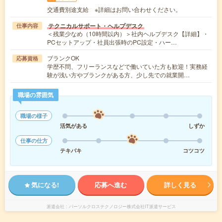
交通費別途支給 ※詳細はお問い合わせください。
テクニカルサポート・ヘルプデスク
仕事内容
＜残業少なめ（10時間以内）＞社内ヘルプデスク【詳細】・
PCセットアップ・社員出張時のPC設定・ハー…
ブランクOK
応募資格
学歴不問、フリーランスなどで働いていた方も歓迎！実務経
験が浅い方やブランクがある方、少し先での就業開…
職場の雰囲気
職場の様子
活気がある
しずか
仕事の仕方
テキパキ
コツコツ
気になる!
応募へ進む
詳しく見る
派遣会社
パーソルクロステクノロジー株式会社IT派遣サービス