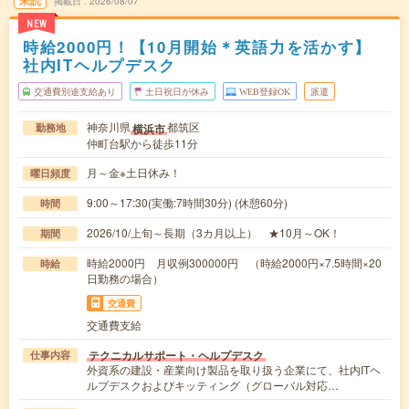
未読
掲載日
2026/08/07
NEW
時給2000円！【10月開始＊英語力を活かす】
社内ITヘルプデスク
交通費別途支給あり
土日祝日が休み
WEB登録OK
派遣
神奈川県
都筑区
横浜市
勤務地
仲町台駅から徒歩11分
月～金※土日休み！
曜日頻度
9:00～17:30(実働:7時間30分) (休憩60分)
時間
2026/10/上旬～長期（3カ月以上） ★10月～OK！
期間
時給2000円 月収例300000円 （時給2000円×7.5時間×20
時給
日勤務の場合）
交通費
交通費支給
テクニカルサポート・ヘルプデスク
仕事内容
外資系の建設・産業向け製品を取り扱う企業にて、社内ITヘ
ルプデスクおよびキッティング（グローバル対応…