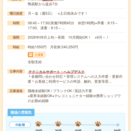
鴨居駅から徒歩7分
月～金（週5日） ※土日祝休みです！
曜日頻度
08:45～17:30(実働7時間45分 休憩1時間)※早番：8:15～
時間
17:00、遅番：9:15～…
2026年09月上旬～長期 10月開始OK！ ※9月～！
期間
時給1550円 月収例 240,250円
時給
交通費
全額支給
テクニカルサポート・ヘルプデスク
仕事内容
＊各種問い合わせ対応＊管理システムへの入力作業・更新作
業＊お客様ご利用サービスの申請、解約、変更等受…
職種未経験OK / ブランクOK / 英語力不要
応募資格
※業界未経験OK※テレコミュニケター経験or携帯ショップで
のお勤め経験
職場の雰囲気
年齢層
20代
30代
40代
50代
60代