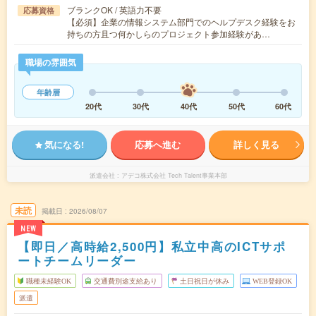
ブランクOK / 英語力不要
応募資格
【必須】企業の情報システム部門でのヘルプデスク経験をお
持ちの方且つ何かしらのプロジェクト参加経験があ…
職場の雰囲気
年齢層
20代
30代
40代
50代
60代
気になる!
応募へ進む
詳しく見る
派遣会社
アデコ株式会社 Tech Talent事業本部
未読
掲載日
2026/08/07
NEW
【即日／高時給2,500円】私立中高のICTサポ
ートチームリーダー
職種未経験OK
交通費別途支給あり
土日祝日が休み
WEB登録OK
派遣