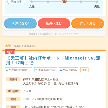
男女比率
女性
男性
気になる!
応募へ進む
詳しく見る
派遣会社
株式会社ビースタイル スマートキャリア
未読
掲載日
2026/08/07
NEW
【天王町】社内ITサポート・Microsoft 365運
用！17時まで
交通費別途支給あり
土日祝日が休み
WEB登録OK
派遣
神奈川県
保土ヶ谷区
横浜市
勤務地
天王町駅から徒歩4分／星川駅から徒歩7分
月～金
曜日頻度
09:00～17:00(実働時間07時間)
時間
9月～長期※開始時期についてはご相談ください
期間