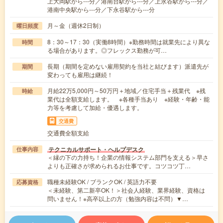
上大岡駅から---分／港南台駅から---分／上永谷駅から---分／
港南中央駅から---分／下永谷駅から---分
月～金（週休2日制）
曜日頻度
8：30～17：30（実働8時間）※勤務時間は就業先により異な
時間
る場合があります。◎フレックス勤務が可…
長期（期間を定めない雇用契約を当社と結びます）派遣先が
期間
変わっても雇用は継続！
月給22万5,000円～50万円＋地域／住宅手当＋残業代 ※残
時給
業代は全額支給します。 ※各種手当あり ※経験・年齢・能
力等を考慮して加給・優遇します。
交通費
交通費全額支給
テクニカルサポート・ヘルプデスク
仕事内容
＜縁の下の力持ち！企業の情報システム部門を支える＞早さ
よりも正確さが求められるお仕事です。コツコツ丁…
職種未経験OK / ブランクOK / 英語力不要
応募資格
＜未経験、第二新卒OK！＞社会人経験、業界経験、資格は
問いません！※高卒以上の方（勉強内容は不問）▼…