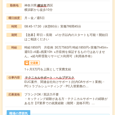
神奈川県
西区
横浜市
勤務地
横浜駅から徒歩10分
月～金／週5日
曜日頻度
08:45-17:30（休憩60分）実働7時間45分
時間
【急募】即日～長期 ※1か月以内のスタートも可能！開始日
期間
はご相談ください
時給1850円 月収例 30万7563円 時給1850円×実働7h45m×
時給
週5日×4週+残業10h ※月収例を保証するものではありませ
ん。※給与即受取りサービス利用可（利用条件有）
交通費
1ヶ月3万円を上限として実費支給
テクニカルサポート・ヘルプデスク
仕事内容
EUC案件、関連会社向けサポート(社内OAサポート業務)・
PCトラブルシューティング・PC入替業務の…
ブランクOK / 英語力不要
応募資格
・キッティング経験がある方・テクニカルサポートの経験が
ある方【IT業界での就業経験（期間・資格不問）…
職場の雰囲気