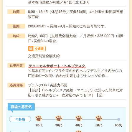
基本在宅勤務が可能／月1回は出社あり
8:00～16:45（休憩45分／実働8時間）※出社時の時間調整相
時間
談可能
2026/09/01～長期 ※9月～開始のご相談可能です。
期間
時給2,100円（交通費全額支給）／月収例：336,000円（週5
時給
日×実働8Hの場合）
交通費
交通費別途全額支給
テクニカルサポート・ヘルプデスク
仕事内容
＼基本在宅×インフラ企業の社内ヘルプデスク／社内からの
IT関連の一次問い合わせ対応およびナレッジの作…
ブランクOK / 英語力不要
応募資格
【必須】ITヘルプデスク経験（マニュアルに沿った簡単な対
応・引き継ぎなど※一次対応のみでもOK）【必…
職場の雰囲気
年齢層
20代
30代
40代
50代
60代