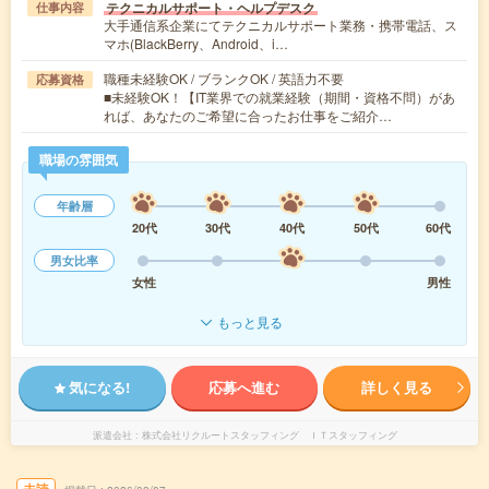
テクニカルサポート・ヘルプデスク
仕事内容
大手通信系企業にてテクニカルサポート業務・携帯電話、ス
マホ(BlackBerry、Android、i…
職種未経験OK / ブランクOK / 英語力不要
応募資格
■未経験OK！【IT業界での就業経験（期間・資格不問）があ
れば、あなたのご希望に合ったお仕事をご紹介…
職場の雰囲気
年齢層
20代
30代
40代
50代
60代
男女比率
女性
男性
もっと見る
気になる!
応募へ進む
詳しく見る
派遣会社
株式会社リクルートスタッフィング ＩＴスタッフィング