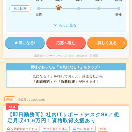
男女比率
女性
男性
もっと見る
気になる!
応募へ進む
詳しく見る
派遣会社
パーソルテンプスタッフ株式会社 首都圏
興味があったら「★気になる！」をタップ！
「気になる！」を押しておくと、派遣会社から
「面談確約」
や
「応募歓迎」
が届きます！
未読
掲載日
2026/08/08
NEW
【即日勤務可】社内ITサポートデスクSV／想
定月収41.6万円！資格取得支援あり
交通費別途支給あり
土日祝日が休み
WEB登録OK
派遣