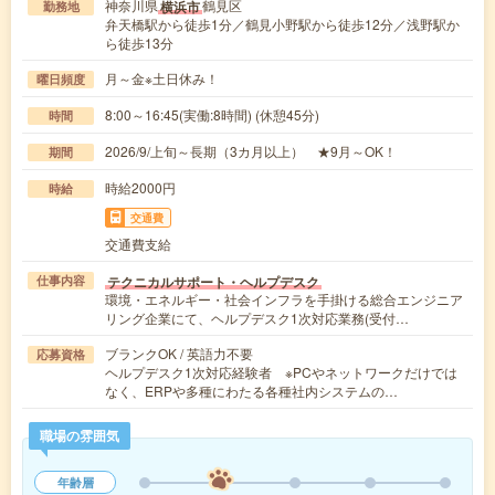
神奈川県
鶴見区
横浜市
勤務地
弁天橋駅から徒歩1分／鶴見小野駅から徒歩12分／浅野駅か
ら徒歩13分
月～金※土日休み！
曜日頻度
8:00～16:45(実働:8時間) (休憩45分)
時間
2026/9/上旬～長期（3カ月以上） ★9月～OK！
期間
時給2000円
時給
交通費
交通費支給
テクニカルサポート・ヘルプデスク
仕事内容
環境・エネルギー・社会インフラを手掛ける総合エンジニア
リング企業にて、ヘルプデスク1次対応業務(受付…
ブランクOK / 英語力不要
応募資格
ヘルプデスク1次対応経験者 ※PCやネットワークだけでは
なく、ERPや多種にわたる各種社内システムの…
職場の雰囲気
年齢層