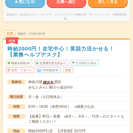
気になる!
応募へ進む
詳しく見る
派遣会社
株式会社スタッフサービス エンジニアリング事業本部 ITソリューション（無期雇用派
遣）
未読
掲載日
2026/08/08
NEW
時給2000円！在宅中心！英語力活かせる！
【業務ヘルプデスク】
職種未経験OK
交通費別途支給あり
土日祝日が休み
在宅・リモート
WEB登録OK
派遣
神奈川県
西区
横浜市
勤務地
みなとみらい駅から徒歩5分
月～金（土日祝休み）
曜日頻度
9:00～18:00（休憩:60分） ※残業少なめ
時間
【急募】即日～長期 ※8月～、9月～、10月～のスタートも
期間
ご相談ください！
時給2000円+交 【月収例】32万円
時給