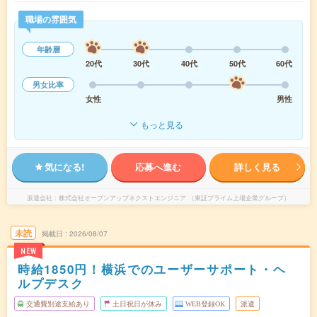
職場の雰囲気
年齢層
20代
30代
40代
50代
60代
男女比率
女性
男性
もっと見る
気になる!
応募へ進む
詳しく見る
派遣会社
株式会社オープンアップネクストエンジニア （東証プライム上場企業グループ）
未読
掲載日
2026/08/07
NEW
時給1850円！横浜でのユーザーサポート・ヘ
ルプデスク
交通費別途支給あり
土日祝日が休み
WEB登録OK
派遣