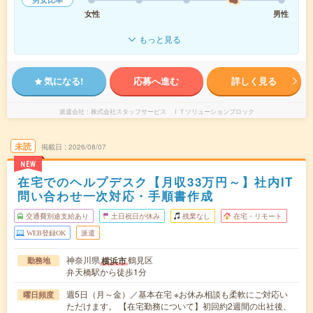
女性
男性
もっと見る
気になる!
応募へ進む
詳しく見る
派遣会社
株式会社スタッフサービス ＩＴソリューションブロック
未読
掲載日
2026/08/07
NEW
在宅でのヘルプデスク【月収33万円～】社内IT
問い合わせ一次対応・手順書作成
交通費別途支給あり
土日祝日が休み
残業なし
在宅・リモート
WEB登録OK
派遣
神奈川県
鶴見区
横浜市
勤務地
弁天橋駅から徒歩1分
週5日（月～金）／基本在宅 ※お休み相談も柔軟にご対応い
曜日頻度
ただけます。 【在宅勤務について】初回約2週間の出社後、