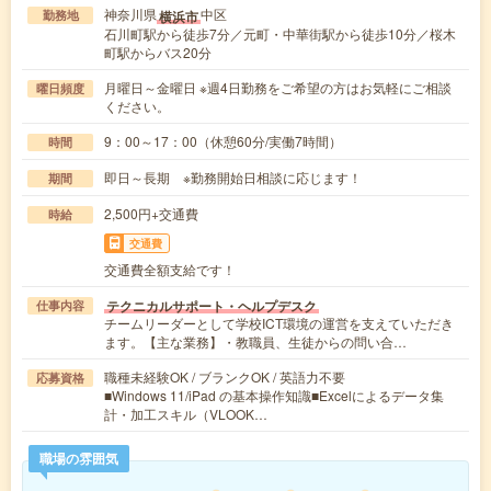
神奈川県
中区
横浜市
勤務地
石川町駅から徒歩7分／元町・中華街駅から徒歩10分／桜木
町駅からバス20分
月曜日～金曜日 ※週4日勤務をご希望の方はお気軽にご相談
曜日頻度
ください。
9：00～17：00（休憩60分/実働7時間）
時間
即日～長期 ※勤務開始日相談に応じます！
期間
2,500円+交通費
時給
交通費
交通費全額支給です！
テクニカルサポート・ヘルプデスク
仕事内容
チームリーダーとして学校ICT環境の運営を支えていただき
ます。【主な業務】・教職員、生徒からの問い合…
職種未経験OK / ブランクOK / 英語力不要
応募資格
■Windows 11/iPad の基本操作知識■Excelによるデータ集
計・加工スキル（VLOOK…
職場の雰囲気