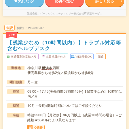
気になる!
応募へ進む
詳しく見る
派遣会社
パーソルクロステクノロジー株式会社IT派遣サービス
未読
掲載日
2026/08/07
NEW
【残業少なめ（10時間以内）】トラブル対応等
含むヘルプデスク
交通費別途支給あり
土日祝日が休み
WEB登録OK
派遣
神奈川県
西区
横浜市
勤務地
新高島駅から徒歩2分／横浜駅から徒歩9分
月～金
曜日頻度
09:00～17:45(実働時間07時間45分)【残業少なめ】10時間以
時間
内／月
10月～長期※開始時期についてはご相談ください
期間
時給2200円【月収例】36万円以上（残業10時間の場合）※ご
時給
経験やスキルにより異なります
交通費