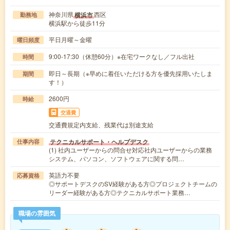
神奈川県
西区
横浜市
勤務地
横浜駅から徒歩11分
平日月曜～金曜
曜日頻度
9:00-17:30（休憩60分）※在宅ワークなし／フル出社
時間
即日～長期（※早めに着任いただける方を優先採用いたしま
期間
す！）
2600円
時給
交通費
交通費規定内支給、残業代は別途支給
テクニカルサポート・ヘルプデスク
仕事内容
(1) 社内ユーザーからの問合せ対応社内ユーザーからの業務
システム、パソコン、ソフトウェアに関する問…
英語力不要
応募資格
◎サポートデスクのSV経験がある方◎プロジェクトチームの
リーダー経験がある方◎テクニカルサポート業務…
職場の雰囲気