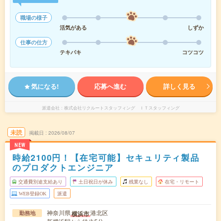
職場の様子
活気がある
しずか
仕事の仕方
テキパキ
コツコツ
気になる!
応募へ進む
詳しく見る
派遣会社
株式会社リクルートスタッフィング ＩＴスタッフィング
未読
掲載日
2026/08/07
NEW
時給2100円！【在宅可能】セキュリティ製品
のプロダクトエンジニア
交通費別途支給あり
土日祝日が休み
残業なし
在宅・リモート
WEB登録OK
派遣
神奈川県
港北区
横浜市
勤務地