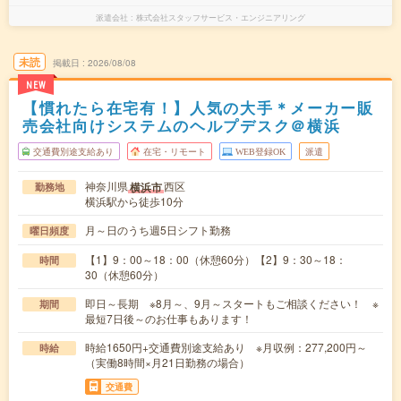
派遣会社
株式会社スタッフサービス・エンジニアリング
未読
掲載日
2026/08/08
NEW
【慣れたら在宅有！】人気の大手＊メーカー販
売会社向けシステムのヘルプデスク＠横浜
交通費別途支給あり
在宅・リモート
WEB登録OK
派遣
神奈川県
西区
横浜市
勤務地
横浜駅から徒歩10分
月～日のうち週5日シフト勤務
曜日頻度
【1】9：00～18：00（休憩60分）【2】9：30～18：
時間
30（休憩60分）
即日～長期 ※8月～、9月～スタートもご相談ください！ ※
期間
最短7日後～のお仕事もあります！
時給1650円+交通費別途支給あり ※月収例：277,200円～
時給
（実働8時間×月21日勤務の場合）
交通費