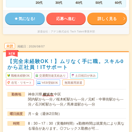
20代
30代
40代
50代
60代
気になる!
応募へ進む
詳しく見る
派遣会社
アデコ株式会社 Tech Talent事業本部
未読
掲載日
2026/08/07
NEW
【完全未経験OK！】ムリなく手に職。スキル0
から正社員！ITサポート
職種未経験OK
交通費別途支給あり
土日祝日が休み
在宅・リモート
WEB登録OK
無期雇用派遣
神奈川県
中区
横浜市
勤務地
関内駅から---分／桜木町駅から---分／元町・中華街駅から---
分／石川町駅から---分／馬車道駅から---分
月～金（週休2日制）
曜日頻度
8：30～17：30（実働8時間）※勤務時間は就業先により異な
時間
る場合があります。◎フレックス勤務が可…