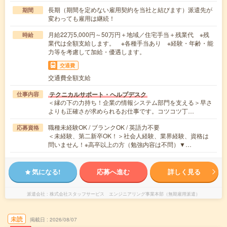
長期（期間を定めない雇用契約を当社と結びます）派遣先が
期間
変わっても雇用は継続！
月給22万5,000円～50万円＋地域／住宅手当＋残業代 ※残
時給
業代は全額支給します。 ※各種手当あり ※経験・年齢・能
力等を考慮して加給・優遇します。
交通費
交通費全額支給
テクニカルサポート・ヘルプデスク
仕事内容
＜縁の下の力持ち！企業の情報システム部門を支える＞早さ
よりも正確さが求められるお仕事です。コツコツ丁…
職種未経験OK / ブランクOK / 英語力不要
応募資格
＜未経験、第二新卒OK！＞社会人経験、業界経験、資格は
問いません！※高卒以上の方（勉強内容は不問）▼…
気になる!
応募へ進む
詳しく見る
派遣会社
株式会社スタッフサービス エンジニアリング事業本部（無期雇用派遣）
未読
掲載日
2026/08/07