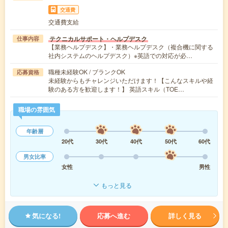
交通費
交通費支給
テクニカルサポート・ヘルプデスク
仕事内容
【業務ヘルプデスク】・業務ヘルプデスク（複合機に関する
社内システムのヘルプデスク）※英語での対応が必…
職種未経験OK / ブランクOK
応募資格
未経験からもチャレンジいただけます！【こんなスキルや経
験のある方を歓迎します！】 英語スキル（TOE…
職場の雰囲気
年齢層
20代
30代
40代
50代
60代
男女比率
女性
男性
もっと見る
気になる!
応募へ進む
詳しく見る