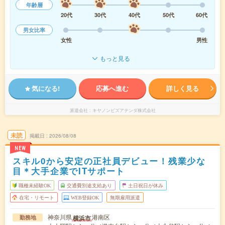
年齢層
20代
30代
40代
50代
60代
男女比率
女性
男性
もっと見る
気になる!
応募へ進む
詳しく見る
派遣会社
キヤノンビズアテンダ株式会社
未読
掲載日
2026/08/08
NEW
スキル0から安定の正社員デビュー！残業少な
目＊大手企業でITサポート
職種未経験OK
交通費別途支給あり
土日祝日が休み
在宅・リモート
WEB登録OK
無期雇用派遣
神奈川県
港南区
横浜市
勤務地