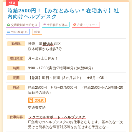
NEW
時給2500円！【みなとみらい＊在宅あり】社
内向けヘルプデスク
交通費別途支給あり
土日祝日が休み
在宅・リモート
WEB登録OK
派遣
神奈川県
西区
横浜市
勤務地
桜木町駅から徒歩7分
月～金※土日休み！
曜日頻度
9:00～17:30(実働:7時間30分) (休憩60分)
時間
【急募】即日～長期（3カ月以上） ★8月～OK！
期間
時給2500円 月収例375000円 （時給2500円×7.5時間×20
時給
日勤務の場合）
交通費
交通費支給
テクニカルサポート・ヘルプデスク
仕事内容
IT企業でのヘルプデスクのお仕事となります。基本的な一次
受けと簡易的な障害対応等をお任せする予定とな…