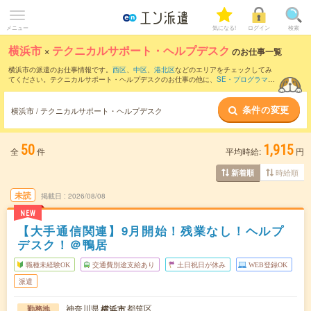
メニュー
気になる!
ログイン
検索
横浜市
×
テクニカルサポート・ヘルプデスク
のお仕事一覧
横浜市の派遣のお仕事情報です。
西区
、
中区
、
港北区
などのエリアをチェックしてみ
てください。テクニカルサポート・ヘルプデスクのお仕事の他に、
SE・プログラマ
（ビジネスアプリケーション系）
、
サーバ・ネットワークエンジニア
、
PM・PMO
な
どを取り揃えています。さらに、
短期
・
単発
などの期間や、
職種未経験OK
などのこだ
条件の変更
わり条件で絞り込んでいただけます。職種辞典：
テクニカルサポート・ヘルプデスク
横浜市 / テクニカルサポート・ヘルプデスク
のお仕事とは？とは？
50
1,915
全
件
平均時給:
円
時給順
新着順
未読
掲載日
2026/08/08
NEW
【大手通信関連】9月開始！残業なし！ヘルプ
デスク！＠鴨居
職種未経験OK
交通費別途支給あり
土日祝日が休み
WEB登録OK
派遣
神奈川県
都筑区
横浜市
勤務地