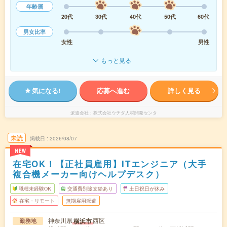
年齢層
20代
30代
40代
50代
60代
男女比率
女性
男性
もっと見る
気になる!
応募へ進む
詳しく見る
派遣会社
株式会社ウチダ人材開発センタ
未読
掲載日
2026/08/07
NEW
在宅OK！【正社員雇用】ITエンジニア（大手
複合機メーカー向けヘルプデスク）
職種未経験OK
交通費別途支給あり
土日祝日が休み
在宅・リモート
無期雇用派遣
神奈川県
西区
横浜市
勤務地