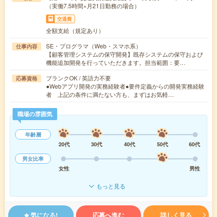
（実働7.5時間×月21日勤務の場合）
交通費
全額支給（規定あり）
SE・プログラマ（Web・スマホ系）
仕事内容
【顧客管理システムの保守開発】既存システムの保守および
機能追加開発を行っていただきます。担当範囲：要…
ブランクOK / 英語力不要
応募資格
●Webアプリ開発の実務経験者●要件定義からの開発実務経験
者 上記の条件に満たない方も、まずはお気軽…
職場の雰囲気
年齢層
20代
30代
40代
50代
60代
男女比率
女性
男性
もっと見る
気になる!
応募へ進む
詳しく見る