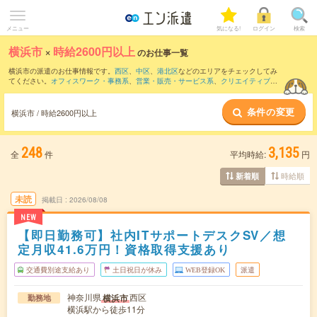
メニュー
気になる!
ログイン
検索
横浜市
×
時給2600円以上
のお仕事一覧
横浜市の派遣のお仕事情報です。
西区
、
中区
、
港北区
などのエリアをチェックしてみ
てください。
オフィスワーク・事務系
、
営業・販売・サービス系
、
クリエイティブ系
などのお仕事を取り揃えています。さらに、
短期
・
単発
などの期間や、
職種未経験OK
などのこだわり条件で絞り込んでいただけます。
条件の変更
横浜市 / 時給2600円以上
248
3,135
全
件
平均時給:
円
時給順
新着順
未読
掲載日
2026/08/08
NEW
【即日勤務可】社内ITサポートデスクSV／想
定月収41.6万円！資格取得支援あり
交通費別途支給あり
土日祝日が休み
WEB登録OK
派遣
神奈川県
西区
横浜市
勤務地
横浜駅から徒歩11分