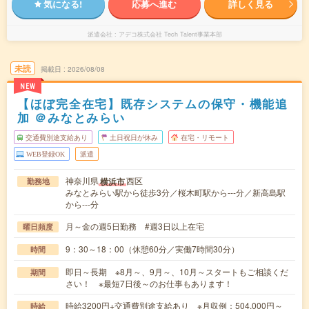
気になる!
応募へ進む
詳しく見る
派遣会社
アデコ株式会社 Tech Talent事業本部
未読
掲載日
2026/08/08
NEW
【ほぼ完全在宅】既存システムの保守・機能追
加 ＠みなとみらい
交通費別途支給あり
土日祝日が休み
在宅・リモート
WEB登録OK
派遣
神奈川県
西区
横浜市
勤務地
みなとみらい駅から徒歩3分／桜木町駅から---分／新高島駅
から---分
月～金の週5日勤務 #週3日以上在宅
曜日頻度
9：30～18：00（休憩60分／実働7時間30分）
時間
即日～長期 ※8月～、9月～、10月～スタートもご相談くだ
期間
さい！ ※最短7日後～のお仕事もあります！
時給3200円+交通費別途支給あり ※月収例：504,000円～
時給