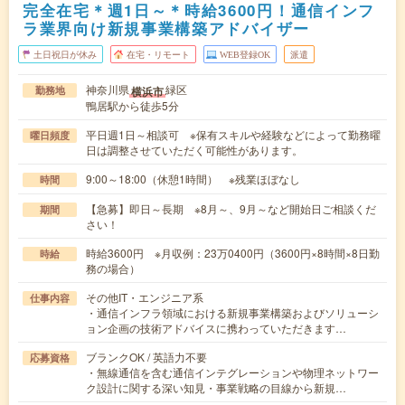
完全在宅＊週1日～＊時給3600円！通信インフ
ラ業界向け新規事業構築アドバイザー
土日祝日が休み
在宅・リモート
WEB登録OK
派遣
神奈川県
緑区
横浜市
勤務地
鴨居駅から徒歩5分
平日週1日～相談可 ※保有スキルや経験などによって勤務曜
曜日頻度
日は調整させていただく可能性があります。
9:00～18:00（休憩1時間） ※残業ほぼなし
時間
【急募】即日～長期 ※8月～、9月～など開始日ご相談くだ
期間
さい！
時給3600円 ※月収例：23万0400円（3600円×8時間×8日勤
時給
務の場合）
その他IT・エンジニア系
仕事内容
・通信インフラ領域における新規事業構築およびソリューシ
ョン企画の技術アドバイスに携わっていただきます…
ブランクOK / 英語力不要
応募資格
・無線通信を含む通信インテグレーションや物理ネットワー
ク設計に関する深い知見・事業戦略の目線から新規…