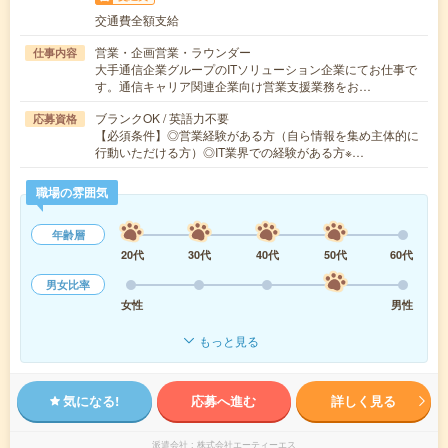
交通費全額支給
営業・企画営業・ラウンダー
仕事内容
大手通信企業グループのITソリューション企業にてお仕事で
す。通信キャリア関連企業向け営業支援業務をお…
ブランクOK / 英語力不要
応募資格
【必須条件】◎営業経験がある方（自ら情報を集め主体的に
行動いただける方）◎IT業界での経験がある方※…
職場の雰囲気
年齢層
20代
30代
40代
50代
60代
男女比率
女性
男性
もっと見る
気になる!
応募へ進む
詳しく見る
派遣会社
株式会社エーティーエス