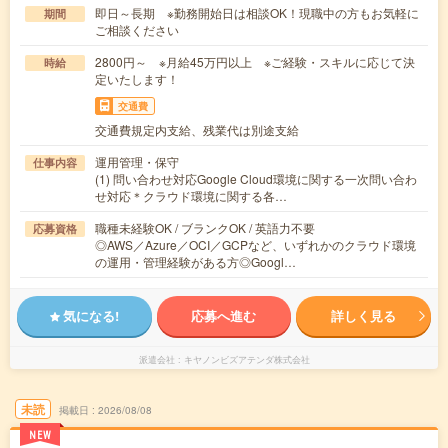
即日～長期 ※勤務開始日は相談OK！現職中の方もお気軽に
期間
ご相談ください
2800円～ ※月給45万円以上 ※ご経験・スキルに応じて決
時給
定いたします！
交通費
交通費規定内支給、残業代は別途支給
運用管理・保守
仕事内容
(1) 問い合わせ対応Google Cloud環境に関する一次問い合わ
せ対応＊クラウド環境に関する各…
職種未経験OK / ブランクOK / 英語力不要
応募資格
◎AWS／Azure／OCI／GCPなど、いずれかのクラウド環境
の運用・管理経験がある方◎Googl…
気になる!
応募へ進む
詳しく見る
派遣会社
キヤノンビズアテンダ株式会社
未読
掲載日
2026/08/08
NEW