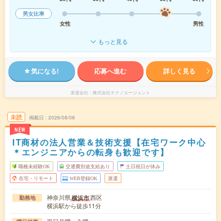
男女比率
女性
男性
もっと見る
気になる!
応募へ進む
詳しく見る
派遣会社
株式会社テクノエージェント
未読
掲載日
2026/08/08
NEW
IT商材の法人営業＆技術支援【在宅ワーク中心
＊エンジニアからの転身も歓迎です】
職種未経験OK
交通費別途支給あり
土日祝日が休み
在宅・リモート
WEB登録OK
派遣
神奈川県
西区
横浜市
勤務地
横浜駅から徒歩11分