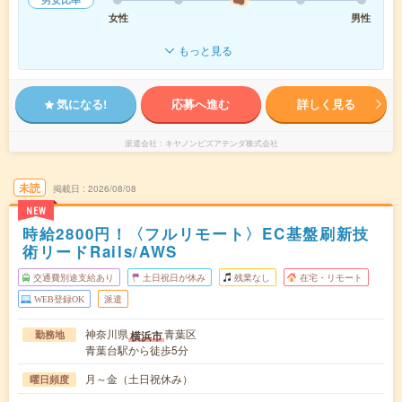
女性
男性
もっと見る
気になる!
応募へ進む
詳しく見る
派遣会社
キヤノンビズアテンダ株式会社
未読
掲載日
2026/08/08
NEW
時給2800円！〈フルリモート〉EC基盤刷新技
術リードRails/AWS
交通費別途支給あり
土日祝日が休み
残業なし
在宅・リモート
WEB登録OK
派遣
神奈川県
青葉区
横浜市
勤務地
青葉台駅から徒歩5分
月～金（土日祝休み）
曜日頻度