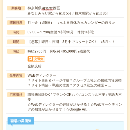
神奈川県
西区
横浜市
勤務地
みなとみらい駅から徒歩5分／桜木町駅から徒歩8分
月～金（週5日） ※≪土日祝休み≪カレンダーの通り≫
曜日頻度
09:00～17:30(実働7時間30分 休憩1時間)
時間
【急募】即日～長期 8月中でスタートOK！ ※8月～！
期間
時給2700円 月収例 405,000円+残業代
時給
交通費
全額支給
WEBディレクター
仕事内容
＊サイト更新＆ページ作成＊グループ会社との掲載内容調整
＊サイト構築・導線の改善＊アクセス状況の確認＋…
職種未経験OK / ブランクOK / パソコンスキル不要 / 英語力不
応募資格
要
☆Webディレクターの経験が活かせる！☆Webマーケティン
グの知識が活かせます！☆Google An…
職場の雰囲気