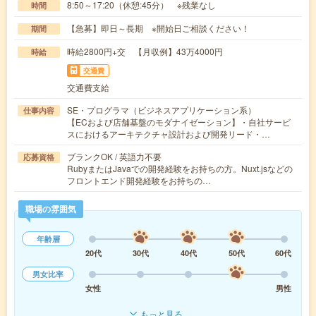
8:50～17:20（休憩:45分） ※残業なし
時間
【急募】即日～長期 ※開始日ご相談ください！
期間
時給2800円+交 【月収例】43万4000円
時給
交通費
交通費支給
SE・プログラマ（ビジネスアプリケーション系）
仕事内容
【ECおよび店舗基盤のモダナイゼーション】・自社サービ
スにおけるアーキテクチャ設計および開発リード・…
ブランクOK / 英語力不要
応募資格
RubyまたはJavaでの開発経験をお持ちの方。Nuxt.jsなどの
フロントエンド開発経験をお持ちの…
職場の雰囲気
年齢層
20代
30代
40代
50代
60代
男女比率
女性
男性
もっと見る