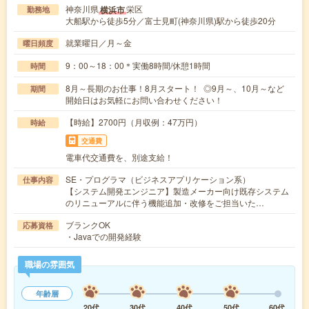
神奈川県
栄区
横浜市
勤務地
大船駅から徒歩5分／富士見町(神奈川県)駅から徒歩20分
就業曜日／月～金
曜日頻度
9：00～18：00＊実働8時間/休憩1時間
時間
8月～長期のお仕事！8月スタート！ ◎9月～、10月～など
期間
開始日はお気軽にお問い合わせください！
【時給】2700円（月収例：47万円）
時給
交通費
電車代交通費を、別途支給！
SE・プログラマ（ビジネスアプリケーション系）
仕事内容
【システム開発エンジニア】製造メーカー向け既存システム
のリニューアルに伴う機能追加・改修をご担当いた…
ブランクOK
応募資格
・Javaでの開発経験
職場の雰囲気
年齢層
20代
30代
40代
50代
60代