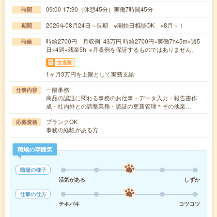
09:00-17:30（休憩45分）実働7時間45分
時間
2026年08月24日～長期 ※開始日相談OK ※8月～！
期間
時給2700円 月収例 43万円 時給2700円×実働7h45m×週5
時給
日×4週+残業5h ※月収例を保証するものではありません。
交通費
1ヶ月3万円を上限として実費支給
一般事務
仕事内容
商品の認証に関わる事務のお仕事・データ入力・報告書作
成・社内外との調整業務・認証の更新管理＊その他業…
ブランクOK
応募資格
事務の経験がある方
職場の雰囲気
職場の様子
活気がある
しずか
仕事の仕方
テキパキ
コツコツ