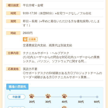
平日月曜～金曜
曜日頻度
9:00-17:30（休憩60分）※在宅ワークなし／フル出社
時間
即日～長期（※早めに着任いただける方を優先採用いたしま
期間
す！）
2600円
時給
交通費
交通費規定内支給、残業代は別途支給
テクニカルサポート・ヘルプデスク
仕事内容
(1) 社内ユーザーからの問合せ対応社内ユーザーからの業務
システム、パソコン、ソフトウェアに関する問…
英語力不要
応募資格
◎サポートデスクのSV経験がある方◎プロジェクトチームの
リーダー経験がある方◎テクニカルサポート業務…
職場の雰囲気
年齢層
20代
30代
40代
50代
60代