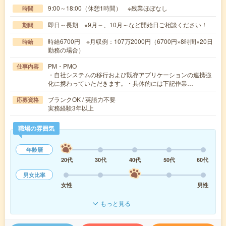
9:00～18:00（休憩1時間） ※残業ほぼなし
時間
即日～長期 ※9月～、10月～など開始日ご相談ください！
期間
時給6700円 ※月収例：107万2000円（6700円×8時間×20日
時給
勤務の場合）
PM・PMO
仕事内容
・自社システムの移行および既存アプリケーションの連携強
化に携わっていただきます。・具体的には下記作業…
ブランクOK / 英語力不要
応募資格
実務経験3年以上
職場の雰囲気
年齢層
20代
30代
40代
50代
60代
男女比率
女性
男性
もっと見る