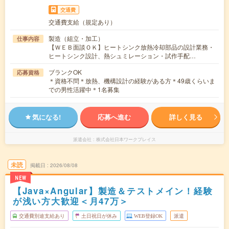
交通費
交通費支給（規定あり）
製造（組立・加工）
仕事内容
【ＷＥＢ面談ＯＫ】ヒートシンク放熱冷却部品の設計業務・
ヒートシンク設計、熱シュミレーション・試作手配…
ブランクOK
応募資格
＊資格不問＊放熱、機構設計の経験がある方＊49歳くらいま
での男性活躍中＊1名募集
気になる!
応募へ進む
詳しく見る
派遣会社
株式会社日本ワークプレイス
未読
掲載日
2026/08/08
NEW
【Java×Angular】製造＆テストメイン！経験
が浅い方大歓迎＜月47万＞
交通費別途支給あり
土日祝日が休み
WEB登録OK
派遣