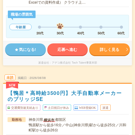
Excelでの資料作成） クラウド上…
職場の雰囲気
年齢層
20代
30代
40代
50代
60代
気になる!
応募へ進む
詳しく見る
派遣会社
アデコ株式会社 Tech Talent事業本部
未読
掲載日
2026/08/08
NEW
【鴨居＊高時給3500円】大手自動車メーカー
のブリッジSE
交通費別途支給あり
土日祝日が休み
WEB登録OK
派遣
神奈川県
都筑区
横浜市
勤務地
鴨居駅から徒歩16分／中山(神奈川県)駅から徒歩25分／川和
町駅から徒歩26分