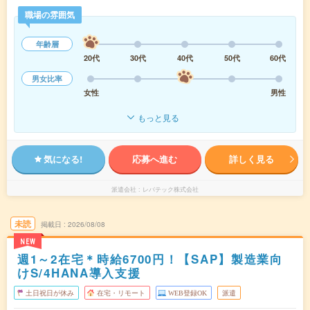
職場の雰囲気
年齢層
20代
30代
40代
50代
60代
男女比率
女性
男性
もっと見る
気になる!
応募へ進む
詳しく見る
派遣会社
レバテック株式会社
未読
掲載日
2026/08/08
NEW
週1～2在宅＊時給6700円！【SAP】製造業向
けS/4HANA導入支援
土日祝日が休み
在宅・リモート
WEB登録OK
派遣