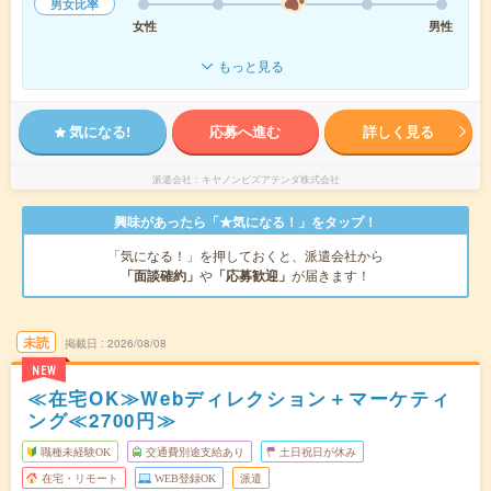
男女比率
女性
男性
もっと見る
気になる!
応募へ進む
詳しく見る
派遣会社
キヤノンビズアテンダ株式会社
興味があったら「★気になる！」をタップ！
「気になる！」を押しておくと、派遣会社から
「面談確約」
や
「応募歓迎」
が届きます！
未読
掲載日
2026/08/08
NEW
≪在宅OK≫Webディレクション＋マーケティ
ング≪2700円≫
職種未経験OK
交通費別途支給あり
土日祝日が休み
在宅・リモート
WEB登録OK
派遣