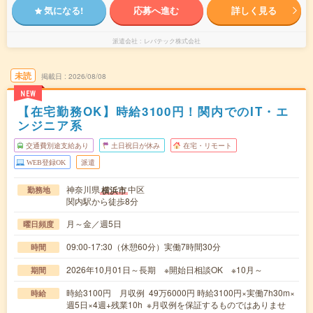
気になる!
応募へ進む
詳しく見る
派遣会社
レバテック株式会社
未読
掲載日
2026/08/08
NEW
【在宅勤務OK】時給3100円！関内でのIT・エ
ンジニア系
交通費別途支給あり
土日祝日が休み
在宅・リモート
WEB登録OK
派遣
神奈川県
中区
横浜市
勤務地
関内駅から徒歩8分
月～金／週5日
曜日頻度
09:00-17:30（休憩60分）実働7時間30分
時間
2026年10月01日～長期 ※開始日相談OK ※10月～
期間
時給3100円 月収例 49万6000円 時給3100円×実働7h30m×
時給
週5日×4週+残業10h ※月収例を保証するものではありませ