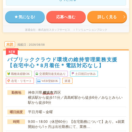
気になる!
応募へ進む
詳しく見る
派遣会社
株式会社スタッフサービス ＩＴソリューションブロック
未読
掲載日
2026/08/08
NEW
パブリッククラウド環境の維持管理業務支援
【在宅中心＊8月着任＊電話対応なし】
職種未経験OK
交通費別途支給あり
土日祝日が休み
在宅・リモート
WEB登録OK
派遣
神奈川県
西区
横浜市
勤務地
横浜駅から徒歩11分／高島町駅から徒歩6分／みなとみらい
駅から徒歩9分
平日月曜～金曜
曜日頻度
9:00～18:00（休憩60分）【在宅勤務について】あり。※就業
時間
開始から1ヶ月は出社勤務にて、業務…