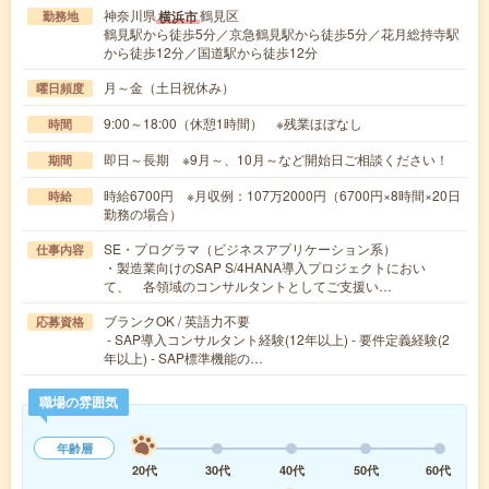
神奈川県
鶴見区
横浜市
勤務地
鶴見駅から徒歩5分／京急鶴見駅から徒歩5分／花月総持寺駅
から徒歩12分／国道駅から徒歩12分
月～金（土日祝休み）
曜日頻度
9:00～18:00（休憩1時間） ※残業ほぼなし
時間
即日～長期 ※9月～、10月～など開始日ご相談ください！
期間
時給6700円 ※月収例：107万2000円（6700円×8時間×20日
時給
勤務の場合）
SE・プログラマ（ビジネスアプリケーション系）
仕事内容
・製造業向けのSAP S/4HANA導入プロジェクトにおい
て、 各領域のコンサルタントとしてご支援い…
ブランクOK / 英語力不要
応募資格
- SAP導入コンサルタント経験(12年以上) - 要件定義経験(2
年以上) - SAP標準機能の…
職場の雰囲気
年齢層
20代
30代
40代
50代
60代