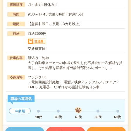
月～金※土日休み！
曜日頻度
9:00～17:45(実働:8時間) (休憩45分)
時間
【急募】即日～長期（3カ月以上）
期間
時給3500円
時給
交通費
交通費支給
組込み・制御
仕事内容
大手自動車メーカーの市場で発生した不具合の一次解析を担
当し、その結果を顧客の海外設計部門へレポートし…
ブランクOK
応募資格
・電気回路設計経験 ・電源／映像／デジタル／アナログ／
EMC／充電器 いずれかの設計経験あり(※車…
職場の雰囲気
年齢層
20代
30代
40代
50代
60代