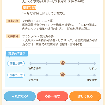
ん。※給与即受取りサービス利用可（利用条件有）
交通費
1ヶ月3万円を上限として実費支給
その他IT・エンジニア系
仕事内容
国際園芸博覧会のインフラ構築支援業務。・主にNW関連の
内容について構築や課題の対応。・関連部署間の調…
ブランクOK / 英語力不要
応募資格
・大規模NWの構築経験者・ヒアリング、部署間調整の経験
ある方【IT業界での就業経験（期間・資格不問）…
職場の雰囲気
職場の様子
活気がある
しずか
仕事の仕方
テキパキ
コツコツ
気になる!
応募へ進む
詳しく見る