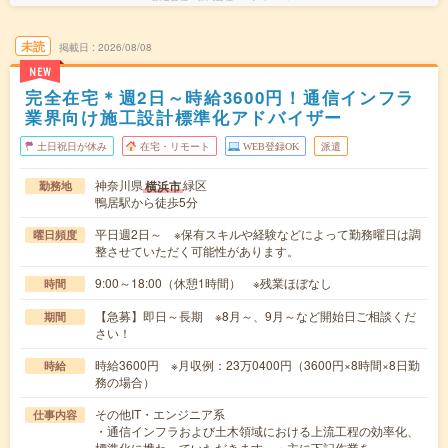
未読
掲載日
2026/08/08
NEW
完全在宅＊週2日～時給3600円！通信インフラ
業界向け施工設計標準化アドバイザー
土日祝日が休み
在宅・リモート
WEB登録OK
派遣
神奈川県
緑区
横浜市
勤務地
鴨居駅から徒歩5分
平日週2日～ ※保有スキルや経験などによって勤務曜日は調
曜日頻度
整させていただく可能性があります。
9:00～18:00（休憩1時間） ※残業ほぼなし
時間
【急募】即日～長期 ※8月～、9月～など開始日ご相談くだ
期間
さい！
時給3600円 ※月収例：23万0400円（3600円×8時間×8日勤
時給
務の場合）
その他IT・エンジニア系
仕事内容
・通信インフラおよび土木領域における上流工程の効率化、
標準化に携わっていただきます。・主に下記作業を…