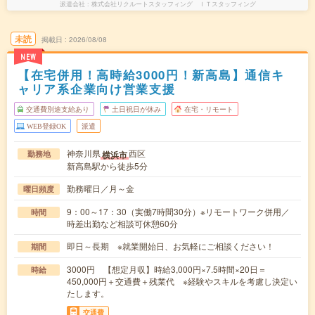
派遣会社
株式会社リクルートスタッフィング ＩＴスタッフィング
未読
掲載日
2026/08/08
NEW
【在宅併用！高時給3000円！新高島】通信キ
ャリア系企業向け営業支援
交通費別途支給あり
土日祝日が休み
在宅・リモート
WEB登録OK
派遣
神奈川県
西区
横浜市
勤務地
新高島駅から徒歩5分
勤務曜日／月～金
曜日頻度
9：00～17：30（実働7時間30分）※リモートワーク併用／
時間
時差出勤など相談可休憩60分
即日～長期 ※就業開始日、お気軽にご相談ください！
期間
3000円 【想定月収】時給3,000円×7.5時間×20日＝
時給
450,000円＋交通費＋残業代 ※経験やスキルを考慮し決定い
たします。
交通費