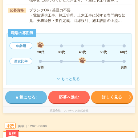
ブランクOK / 英語力不要
応募資格
・電気通信工事、施工管理、土木工事に関する専門的な知
見、実務経験・要件定義、回線設計、施工設計の上流…
職場の雰囲気
年齢層
20代
30代
40代
50代
60代
男女比率
女性
男性
もっと見る
気になる!
応募へ進む
詳しく見る
派遣会社
レバテック株式会社
未読
掲載日
2026/08/08
NEW