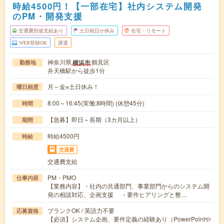
時給4500円！【一部在宅】社内システム開発
のPM・開発支援
交通費別途支給あり
土日祝日が休み
在宅・リモート
WEB登録OK
派遣
神奈川県
鶴見区
横浜市
勤務地
弁天橋駅から徒歩1分
月～金※土日休み！
曜日頻度
8:00～16:45(実働:8時間) (休憩45分)
時間
【急募】即日～長期（3カ月以上）
期間
時給4500円
時給
交通費
交通費支給
PM・PMO
仕事内容
【業務内容】・社内の共通部門、事業部門からのシステム開
発の相談対応、企画支援 ・要件ヒアリングと整…
ブランクOK / 英語力不要
応募資格
【必須】システム企画、要件定義の経験あり（PowerPointや