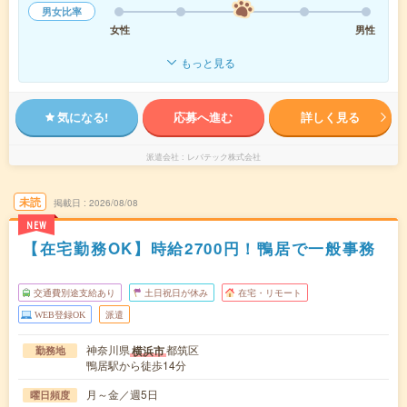
男女比率
女性
男性
もっと見る
気になる!
応募へ進む
詳しく見る
派遣会社
レバテック株式会社
未読
掲載日
2026/08/08
NEW
【在宅勤務OK】時給2700円！鴨居で一般事務
交通費別途支給あり
土日祝日が休み
在宅・リモート
WEB登録OK
派遣
神奈川県
都筑区
横浜市
勤務地
鴨居駅から徒歩14分
月～金／週5日
曜日頻度