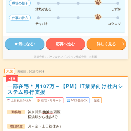
職場の様子
活気がある
しずか
仕事の仕方
テキパキ
コツコツ
気になる!
応募へ進む
詳しく見る
派遣会社
パーソルテンプスタッフ株式会社 首都圏
未読
掲載日
2026/08/08
NEW
一部在宅＊月107万～【PM】IT業界向け社内シ
ステム移行支援
土日祝日が休み
在宅・リモート
WEB登録OK
派遣
神奈川県
西区
横浜市
勤務地
横浜駅から徒歩5分
月～金（土日祝休み）
曜日頻度