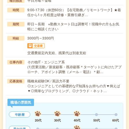
平日月曜～金曜
曜日頻度
9:00-17:30（休憩60分）【在宅勤務／リモートワーク】★着
時間
任から1ヶ月程度は研修・業務引継ぎ…
即日～長期 ※勤務スタート日は調整可！現職中の方もお気
期間
軽にご相談ください
3000円～3300円
時給
交通費
交通費規定内支給、残業代は別途支給
その他IT・エンジニア系
仕事内容
(1)営業活動／新規顧客・既存顧客＊ターゲットに向けたアプ
ローチ、アポイント調整（メール・電話）＊顧…
職種未経験OK / 英語力不要
応募資格
◎エンジニアとしての基礎的なIT知識をお持ちの方▼例えば
▼◎簡単なプログラミング、◎クラウド・ネット…
職場の雰囲気
年齢層
20代
30代
40代
50代
60代
男女比率