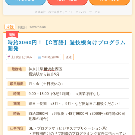
派遣会社
株式会社クリエイト・マンパワーサービス
未読
掲載日
2026/08/08
NEW
時給3060円！【C言語】遊技機向けプログラム
開発
土日祝日が休み
WEB登録OK
派遣
神奈川県
西区
横浜市
勤務地
横浜駅から徒歩5分
月～金（土日祝休み）
曜日頻度
9:00～18:00（休憩1時間） ※残業ほぼなし
時間
即日～長期 ※8月～、9月～など開始日ご相談ください！
期間
時給3060円 ※月収例：48万9600円（3060円×8時間×20日
時給
勤務の場合）
SE・プログラマ（ビジネスアプリケーション系）
仕事内容
・遊技機向けのサブ制御のプログラミング案件に携わってい