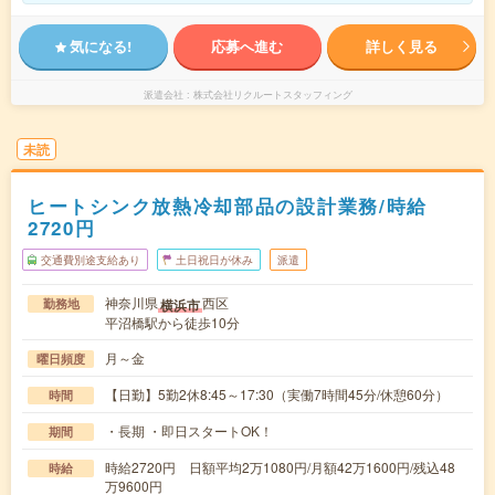
気になる!
応募へ進む
詳しく見る
派遣会社
株式会社リクルートスタッフィング
未読
ヒートシンク放熱冷却部品の設計業務/時給
2720円
交通費別途支給あり
土日祝日が休み
派遣
神奈川県
西区
横浜市
勤務地
平沼橋駅から徒歩10分
月～金
曜日頻度
【日勤】5勤2休8:45～17:30（実働7時間45分/休憩60分）
時間
・長期 ・即日スタートOK！
期間
時給2720円 日額平均2万1080円/月額42万1600円/残込48
時給
万9600円