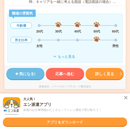
時、キャリアを一緒に考える面談（電話面談の場合）…
職場の雰囲気
年齢層
20代
30代
40代
50代
60代
男女比率
女性
男性
もっと見る
気になる!
応募へ進む
詳しく見る
派遣会社
パーソルテンプスタッフ株式会社
大人気！
未読
掲載日
2026/08/07
エン派遣アプリ
派遣のお仕事情報がたくさん！プッシュ通知で受け取ろう！
正社員登用実績あり＊【高時給1550円】派遣
スタッフ活躍中！長期！カンタン事務
アプリをダウンロード
職種未経験OK
交通費別途支給あり
WEB登録OK
派遣