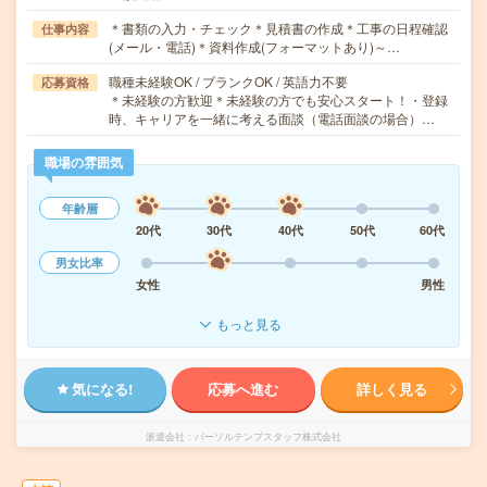
＊書類の入力・チェック＊見積書の作成＊工事の日程確認
仕事内容
(メール・電話)＊資料作成(フォーマットあり)～…
職種未経験OK / ブランクOK / 英語力不要
応募資格
＊未経験の方歓迎＊未経験の方でも安心スタート！・登録
時、キャリアを一緒に考える面談（電話面談の場合）…
職場の雰囲気
年齢層
20代
30代
40代
50代
60代
男女比率
女性
男性
もっと見る
気になる!
応募へ進む
詳しく見る
派遣会社
パーソルテンプスタッフ株式会社