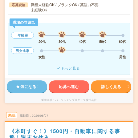
職種未経験OK / ブランクOK / 英語力不要
応募資格
未経験OK！
職場の雰囲気
年齢層
20代
30代
40代
50代
60代
男女比率
女性
男性
もっと見る
気になる!
応募へ進む
詳しく見る
派遣会社
パーソルテンプスタッフ株式会社
未読
掲載日
2026/08/07
《本町すぐ！》1500円・自動車に関する事
務！週末お休み