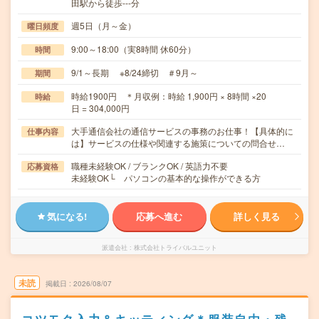
田駅から徒歩---分
週5日（月～金）
曜日頻度
9:00～18:00（実8時間 休60分）
時間
9/1～長期 ※8/24締切 ＃9月～
期間
時給1900円 ＊月収例：時給 1,900円 × 8時間 ×20
時給
日 = 304,000円
大手通信会社の通信サービスの事務のお仕事！【具体的に
仕事内容
は】サービスの仕様や関連する施策についての問合せ…
職種未経験OK / ブランクOK / 英語力不要
応募資格
未経験OK└ パソコンの基本的な操作ができる方
気になる!
応募へ進む
詳しく見る
派遣会社
株式会社トライバルユニット
未読
掲載日
2026/08/07