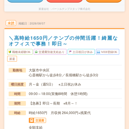
派遣会社
パーソルテンプスタッフ株式会社
未読
掲載日
2026/08/07
＼高時給1650円／テンプの仲間活躍！綺麗な
オフィスで事務！即日～
職種未経験OK
交通費別途支給あり
土日祝日が休み
WEB登録OK
派遣
大阪市中央区
勤務地
心斎橋駅から徒歩8分／長堀橋駅から徒歩3分
月～金（週5日） ※土日祝お休み
曜日頻度
09:00～18:00(実働8時間 休憩1時間)
時間
【急募】即日～長期 ※8月～！
期間
時給1650円 月収例 264,000円+残業代
時給
交通費
全額支給