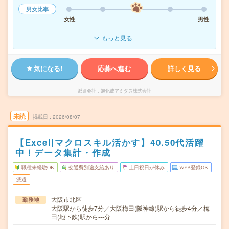
男女比率
女性
男性
もっと見る
気になる!
応募へ進む
詳しく見る
派遣会社
旭化成アミダス株式会社
未読
掲載日
2026/08/07
【Excel|マクロスキル活かす】40.50代活躍
中！データ集計・作成
職種未経験OK
交通費別途支給あり
土日祝日が休み
WEB登録OK
派遣
大阪市北区
勤務地
大阪駅から徒歩7分／大阪梅田(阪神線)駅から徒歩4分／梅
田(地下鉄)駅から---分