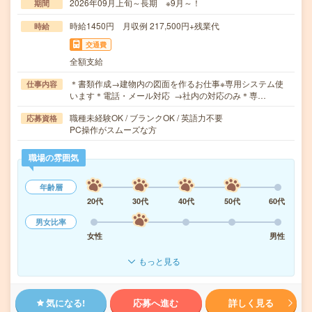
2026年09月上旬～長期 ※9月～！
期間
時給1450円 月収例 217,500円+残業代
時給
交通費
全額支給
＊書類作成→建物内の図面を作るお仕事※専用システム使
仕事内容
います＊電話・メール対応 →社内の対応のみ＊専…
職種未経験OK / ブランクOK / 英語力不要
応募資格
PC操作がスムーズな方
職場の雰囲気
年齢層
20代
30代
40代
50代
60代
男女比率
女性
男性
もっと見る
気になる!
応募へ進む
詳しく見る