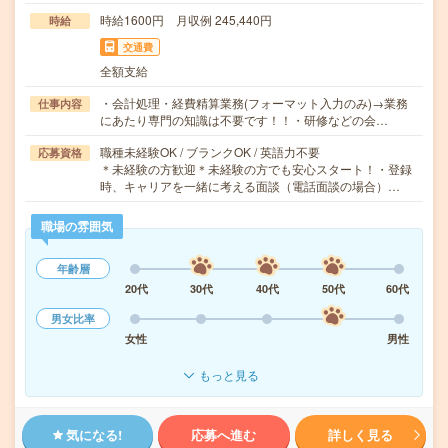
時給1600円 月収例 245,440円
時給
交通費
全額支給
・会計処理・経費精算業務(フォーマット入力のみ)→業務
仕事内容
にあたり専門の知識は不要です！！・研修などの会…
職種未経験OK / ブランクOK / 英語力不要
応募資格
＊未経験の方歓迎＊未経験の方でも安心スタート！・登録
時、キャリアを一緒に考える面談（電話面談の場合）…
職場の雰囲気
年齢層
20代
30代
40代
50代
60代
男女比率
女性
男性
もっと見る
気になる!
応募へ進む
詳しく見る