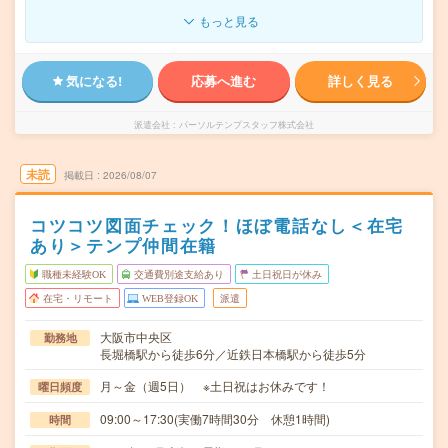
もっと見る
気になる!
応募へ進む
詳しく見る
派遣会社
パーソルテンプスタッフ株式会社
未読
掲載日
2026/08/07
コツコツ図面チェック！ほぼ電話なし＜在宅
あり＞テンプ仲間在籍
職種未経験OK
交通費別途支給あり
土日祝日が休み
在宅・リモート
WEB登録OK
派遣
大阪市中央区
勤務地
長堀橋駅から徒歩6分／近鉄日本橋駅から徒歩5分
月～金（週5日） ※土日祝はお休みです！
曜日頻度
09:00～17:30(実働7時間30分 休憩1時間)
時間