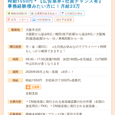
時給1550円＊【広告業界×社員チャンス有】
事務経験積みたい方に！月給23万
職種未経験OK
交通費別途支給あり
土日祝日が休み
在宅・リモート
WEB登録OK
紹介予定派遣
大阪市北区
勤務地
大阪駅から徒歩8分／梅田(地下鉄)駅から徒歩8分／大阪梅
田(阪急線)駅から---分／東梅田駅から---分
月～金（週5日） ※土日祝お休みなのでプライベート時間
曜日頻度
もしっかり確保できますよ！
09:30～17:30(実働7時間 休憩1時間)※在宅補足：OJT期間
時間
中は出社が多くなります
2026年09月上旬～長期 ※9月～！
期間
時給1550円 月収例 217,000円+残業代
時給
交通費
全額支給
＊CM放送後に発行される放送確認書の仕分作業（全国の
仕事内容
放送局分／FAX）＊CM放送後に発行される放送確…
職種未経験OK / ブランクOK / 英語力不要
応募資格