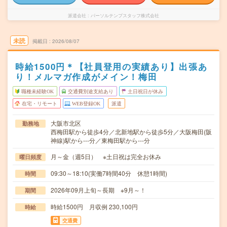
派遣会社
パーソルテンプスタッフ株式会社
未読
掲載日
2026/08/07
時給1500円＊【社員登用の実績あり】出張あ
り！メルマガ作成がメイン！梅田
職種未経験OK
交通費別途支給あり
土日祝日が休み
在宅・リモート
WEB登録OK
派遣
大阪市北区
勤務地
西梅田駅から徒歩4分／北新地駅から徒歩5分／大阪梅田(阪
神線)駅から---分／東梅田駅から---分
月～金（週5日） ※土日祝は完全お休み
曜日頻度
09:30～18:10(実働7時間40分 休憩1時間)
時間
2026年09月上旬～長期 ※9月～！
期間
時給1500円 月収例 230,100円
時給
交通費