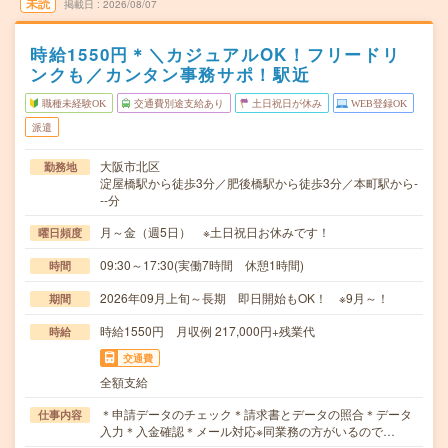
未読
掲載日
2026/08/07
時給1550円＊＼カジュアルOK！フリードリ
ンクも／カンタン事務サポ！駅近
職種未経験OK
交通費別途支給あり
土日祝日が休み
WEB登録OK
派遣
大阪市北区
勤務地
淀屋橋駅から徒歩3分／肥後橋駅から徒歩3分／本町駅から-
--分
月～金（週5日） ※土日祝日お休みです！
曜日頻度
09:30～17:30(実働7時間 休憩1時間)
時間
2026年09月上旬～長期 即日開始もOK！ ※9月～！
期間
時給1550円 月収例 217,000円+残業代
時給
交通費
全額支給
＊申請データのチェック＊請求書とデータの照合＊データ
仕事内容
入力＊入金確認＊メール対応※同業務の方がいるので…