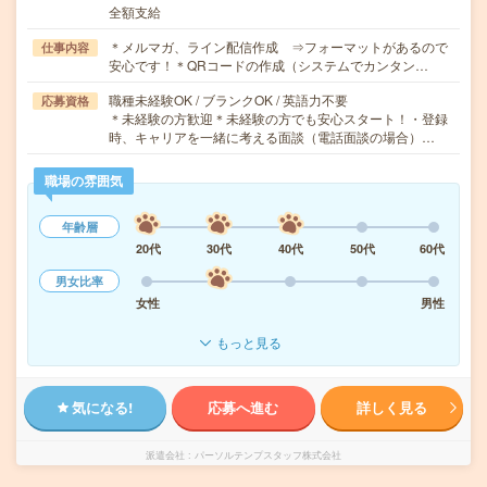
全額支給
＊メルマガ、ライン配信作成 ⇒フォーマットがあるので
仕事内容
安心です！＊QRコードの作成（システムでカンタン…
職種未経験OK / ブランクOK / 英語力不要
応募資格
＊未経験の方歓迎＊未経験の方でも安心スタート！・登録
時、キャリアを一緒に考える面談（電話面談の場合）…
職場の雰囲気
年齢層
20代
30代
40代
50代
60代
男女比率
女性
男性
もっと見る
気になる!
応募へ進む
詳しく見る
派遣会社
パーソルテンプスタッフ株式会社