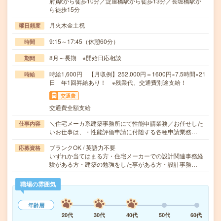
府)駅から徒歩10分／淀屋橋駅から徒歩13分／長堀橋駅か
ら徒歩15分
月火木金土祝
曜日頻度
9:15～17:45（休憩60分）
時間
8月～長期 ※開始日応相談
期間
時給1,600円 【月収例】252,000円＝1600円×7.5時間×21
時給
日 年1回昇給あり！ ※残業代、交通費別途支給！
交通費
交通費全額支給
＼住宅メーカ系建築事務所にて性能申請業務／お任せした
仕事内容
いお仕事は、・性能評価申請に付随する各種申請業務…
ブランクOK / 英語力不要
応募資格
いずれか当てはまる方・住宅メーカーでの設計関連事務経
験がある方・建築の勉強をした事がある方・設計事務…
職場の雰囲気
年齢層
20代
30代
40代
50代
60代