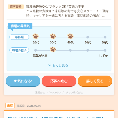
職種未経験OK / ブランクOK / 英語力不要
応募資格
＊未経験の方歓迎＊未経験の方でも安心スタート！・登録
時、キャリアを一緒に考える面談（電話面談の場合）…
職場の雰囲気
年齢層
20代
30代
40代
50代
60代
職場の様子
活気がある
しずか
もっと見る
気になる!
応募へ進む
詳しく見る
派遣会社
パーソルテンプスタッフ株式会社
未読
掲載日
2026/08/07