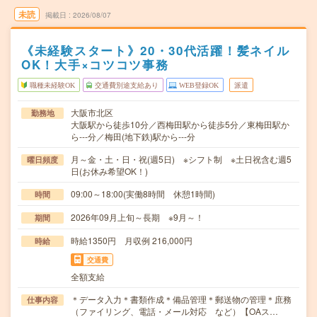
未読
掲載日
2026/08/07
《未経験スタート》20・30代活躍！髪ネイル
OK！大手×コツコツ事務
職種未経験OK
交通費別途支給あり
WEB登録OK
派遣
大阪市北区
勤務地
大阪駅から徒歩10分／西梅田駅から徒歩5分／東梅田駅か
ら---分／梅田(地下鉄)駅から---分
月～金・土・日・祝(週5日) ※シフト制 ※土日祝含む週5
曜日頻度
日(お休み希望OK！)
09:00～18:00(実働8時間 休憩1時間)
時間
2026年09月上旬～長期 ※9月～！
期間
時給1350円 月収例 216,000円
時給
交通費
全額支給
＊データ入力＊書類作成＊備品管理＊郵送物の管理＊庶務
仕事内容
（ファイリング、電話・メール対応 など）【OAス…