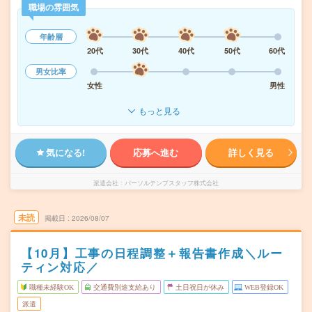
職場の雰囲気
年齢層
20代
30代
40代
50代
60代
男女比率
女性
男性
もっと見る
気になる!
応募へ進む
詳しく見る
派遣会社
パーソルテンプスタッフ株式会社
未読
掲載日
2026/08/07
【10月】工事の日程調整＋報告書作成＼ルー
ティン対応／
職種未経験OK
交通費別途支給あり
土日祝日が休み
WEB登録OK
派遣