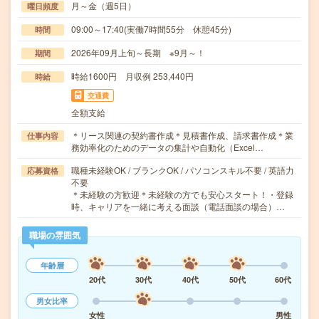
月～金（週5日）
曜日頻度
09:00～17:40(実働7時間55分 休憩45分)
時間
2026年09月上旬～長期 ※9月～！
期間
時給1600円 月収例 253,440円
時給
交通費
全額支給
＊リース関連の契約書作成＊見積書作成、請求書作成＊業
仕事内容
務効率化のためのデータの集計や自動化（Excel…
職種未経験OK / ブランクOK / パソコンスキル不要 / 英語力
応募資格
不要
＊未経験の方歓迎＊未経験の方でも安心スタート！・登録
時、キャリアを一緒に考える面談（電話面談の場合）…
職場の雰囲気
年齢層
20代
30代
40代
50代
60代
男女比率
女性
男性