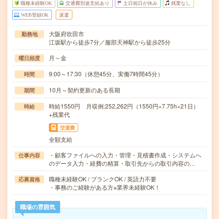
職種未経験OK
交通費別途支給あり
土日祝日が休み
残業なし
WEB登録OK
派遣
大阪府吹田市
勤務地
江坂駅から徒歩7分／服部天神駅から徒歩25分
月～金
曜日頻度
9:00～17:30（休憩45分、実働7時間45分）
時間
10月～契約更新のある長期
期間
時給1550円 月収例:252,262円（1550円×7.75h×21日）
時給
+残業代
交通費
全額支給
・顧客ファイルへの入力・管理・見積書作成・システムへ
仕事内容
のデータ入力・経費の精算・取引先からの取引内容の…
職種未経験OK / ブランクOK / 英語力不要
応募資格
・事務のご経験がある方※業界未経験OK！
職場の雰囲気