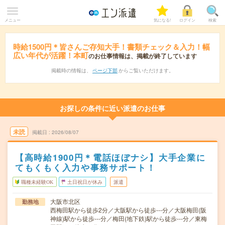
メニュー
気になる!
ログイン
検索
時給1500円＊皆さんご存知大手！書類チェック＆入力！幅
広い年代が活躍！本町
のお仕事情報は、掲載が終了しています
掲載時の情報は、
ページ下部
からご覧いただけます。
お探しの条件に近い派遣のお仕事
未読
掲載日
2026/08/07
【高時給1900円＊電話ほぼナシ】大手企業に
てもくもく入力や事務サポート！
職種未経験OK
土日祝日が休み
派遣
大阪市北区
勤務地
西梅田駅から徒歩2分／大阪駅から徒歩---分／大阪梅田(阪
神線)駅から徒歩---分／梅田(地下鉄)駅から徒歩---分／東梅