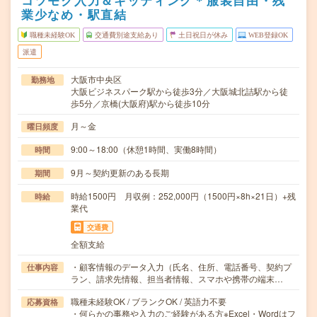
コツモク入力＆キッティング＊服装自由・残
業少なめ・駅直結
職種未経験OK
交通費別途支給あり
土日祝日が休み
WEB登録OK
派遣
大阪市中央区
勤務地
大阪ビジネスパーク駅から徒歩3分／大阪城北詰駅から徒
歩5分／京橋(大阪府)駅から徒歩10分
月～金
曜日頻度
9:00～18:00（休憩1時間、実働8時間）
時間
9月～契約更新のある長期
期間
時給1500円 月収例：252,000円（1500円×8h×21日）+残
時給
業代
交通費
全額支給
・顧客情報のデータ入力（氏名、住所、電話番号、契約プ
仕事内容
ラン、請求先情報、担当者情報、スマホや携帯の端末…
職種未経験OK / ブランクOK / 英語力不要
応募資格
・何らかの事務や入力のご経験がある方※Excel・Wordはフ