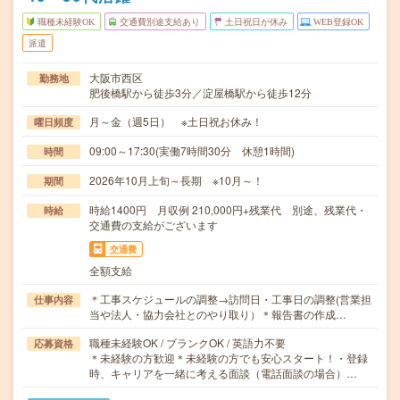
職種未経験OK
交通費別途支給あり
土日祝日が休み
WEB登録OK
派遣
大阪市西区
勤務地
肥後橋駅から徒歩3分／淀屋橋駅から徒歩12分
月～金（週5日） ※土日祝お休み！
曜日頻度
09:00～17:30(実働7時間30分 休憩1時間)
時間
2026年10月上旬～長期 ※10月～！
期間
時給1400円 月収例 210,000円+残業代 別途、残業代・
時給
交通費の支給がございます
交通費
全額支給
＊工事スケジュールの調整→訪問日・工事日の調整(営業担
仕事内容
当や法人・協力会社とのやり取り）＊報告書の作成…
職種未経験OK / ブランクOK / 英語力不要
応募資格
＊未経験の方歓迎＊未経験の方でも安心スタート！・登録
時、キャリアを一緒に考える面談（電話面談の場合）…