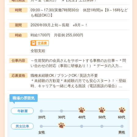
09:00～17:30(実働7時間30分 休憩1時間)※【9～16時など
時間
も相談OK◎】
2026年09月上旬～長期 ※9月～！
期間
時給1700円 月収例 255,000円
時給
交通費
全額支給
～生前契約の会員さんをサポートする事務のお仕事～＊問
仕事内容
い合わせの対応（事前に研修あり！）＊データの入力…
職種未経験OK / ブランクOK / 英語力不要
応募資格
＊未経験の方歓迎＊未経験の方でも安心スタート！・登録
時、キャリアを一緒に考える面談（電話面談の場合）…
職場の雰囲気
年齢層
20代
30代
40代
50代
60代
男女比率
女性
男性