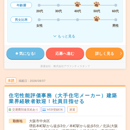
年齢層
20代
30代
40代
50代
60代
男女比率
女性
男性
もっと見る
気になる!
応募へ進む
詳しく見る
派遣会社
株式会社アヴァンティスタッフ
未読
掲載日
2026/08/07
住宅性能評価事務（大手住宅メーカー）建築
業界経験者歓迎！社員目指せる
交通費別途支給あり
WEB登録OK
派遣
大阪市中央区
勤務地
堺筋本町駅から徒歩3分／本町駅から徒歩5分／北浜(大阪