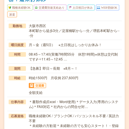
職種未経験OK
交通費別途支給あり
土日祝日が休み
WEB登録OK
派遣
大阪市西区
勤務地
本町駅から徒歩3分／淀屋橋駅から---分／堺筋本町駅から--
-分
月～金（週5日） ※土日祝はしっかりお休み！
曜日頻度
08:45～17:40(実働7時間55分 休憩1時間)※休憩は交代制
時間
です♪⇒11:45～12:45 …
【急募】即日～長期 ※8月～！
期間
時給1500円 月収例 237,600円
時給
交通費
全額支給
＊書類作成(Excel・Word使用)＊データ入力(専用のシステ
仕事内容
ム)＊FAX対応＊社内からの問合せ対…
職種未経験OK / ブランクOK / パソコンスキル不要 / 英語力
応募資格
不要
＊未経験の方歓迎＊未経験の方でも安心スタート！・登録