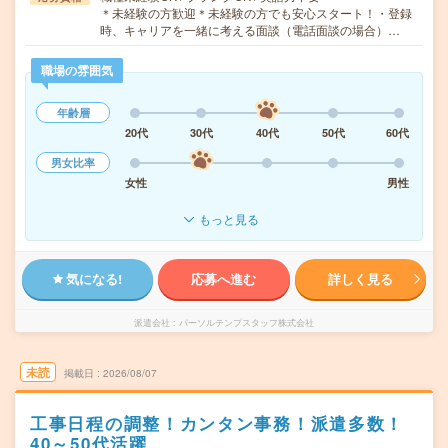
＊未経験の方歓迎＊未経験の方でも安心スタート！・登録
時、キャリアを一緒に考える面談（電話面談の場合）…
職場の雰囲気
年齢層
20代
30代
40代
50代
60代
男女比率
女性
男性
もっと見る
気になる!
応募へ進む
詳しく見る
派遣会社
パーソルテンプスタッフ株式会社
未読
掲載日
2026/08/07
工事日程の調整！カンタン事務！派遣多数！
40～50代活躍