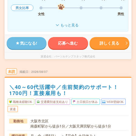
男女比率
女性
男性
もっと見る
気になる!
応募へ進む
詳しく見る
派遣会社
パーソルテンプスタッフ株式会社
未読
掲載日
2026/08/07
＼40～60代活躍中／生前契約のサポート！
1700円！直接雇用も！
職種未経験OK
交通費別途支給あり
土日祝日が休み
WEB登録OK
派遣
大阪市北区
勤務地
南森町駅から徒歩1分／大阪天満宮駅から徒歩1分
月～金（週5日） ※【完全】土日休み！
曜日頻度