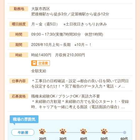
大阪市西区
勤務地
肥後橋駅から徒歩3分／淀屋橋駅から徒歩12分
月～金（週5日） ※土日祝日きっちりお休み
曜日頻度
09:00～17:30(実働7時間30分 休憩1時間)
時間
2026年10月上旬～長期 ※10月～！
期間
時給1400円 月収例 210,000円
時給
交通費
全額支給
＊工事日の日程確認・設定→都合の良い日を聞いて訪問日
仕事内容
を設定するだけ！＊完了報告のデータ入力＊電話・メ…
職種未経験OK / ブランクOK / 英語力不要
応募資格
＊未経験の方歓迎＊未経験の方でも安心スタート！・登録
時、キャリアを一緒に考える面談（電話面談の場合）…
職場の雰囲気
年齢層
20代
30代
40代
50代
60代