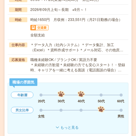
2026年09月上旬～長期 ※9月～！
期間
時給1650円 月収例：233,551円（月21日勤務の場合）
時給
交通費
全額支給
＊データ入力（社内システム）＊データ集計、加工
仕事内容
（Excel）＊資料作成サポート＊メール対応、その他庶…
職種未経験OK / ブランクOK / 英語力不要
応募資格
＊未経験の方歓迎＊未経験の方でも安心スタート！・登録
時、キャリアを一緒に考える面談（電話面談の場合）…
職場の雰囲気
年齢層
20代
30代
40代
50代
60代
男女比率
女性
男性
もっと見る