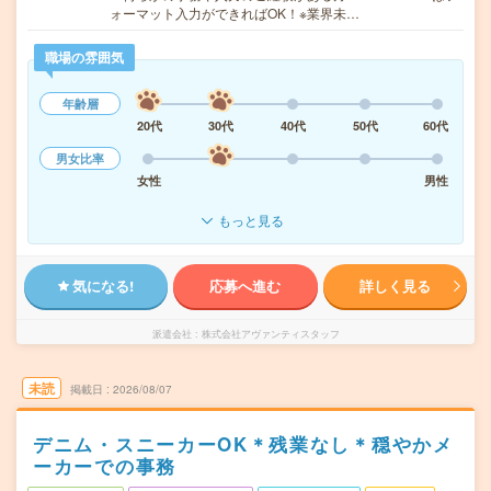
ォーマット入力ができればOK！※業界未…
職場の雰囲気
年齢層
20代
30代
40代
50代
60代
男女比率
女性
男性
もっと見る
気になる!
応募へ進む
詳しく見る
派遣会社
株式会社アヴァンティスタッフ
未読
掲載日
2026/08/07
デニム・スニーカーOK＊残業なし＊穏やかメ
ーカーでの事務