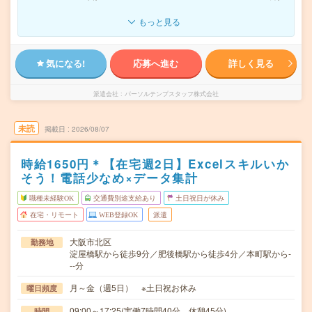
もっと見る
気になる!
応募へ進む
詳しく見る
派遣会社
パーソルテンプスタッフ株式会社
未読
掲載日
2026/08/07
時給1650円＊【在宅週2日】Excelスキルいか
そう！電話少なめ×データ集計
職種未経験OK
交通費別途支給あり
土日祝日が休み
在宅・リモート
WEB登録OK
派遣
大阪市北区
勤務地
淀屋橋駅から徒歩9分／肥後橋駅から徒歩4分／本町駅から-
--分
月～金（週5日） ※土日祝お休み
曜日頻度
09:00～17:25(実働7時間40分 休憩45分)
時間