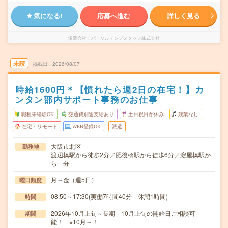
気になる!
応募へ進む
詳しく見る
派遣会社
パーソルテンプスタッフ株式会社
未読
掲載日
2026/08/07
時給1600円＊【慣れたら週2日の在宅！】カ
ンタン部内サポート事務のお仕事
職種未経験OK
交通費別途支給あり
土日祝日が休み
残業なし
在宅・リモート
WEB登録OK
派遣
大阪市北区
勤務地
渡辺橋駅から徒歩2分／肥後橋駅から徒歩6分／淀屋橋駅か
ら---分
月～金（週5日）
曜日頻度
08:50～17:30(実働7時間40分 休憩1時間)
時間
2026年10月上旬～長期 10月上旬の開始日ご相談可
期間
能！ ※10月～！