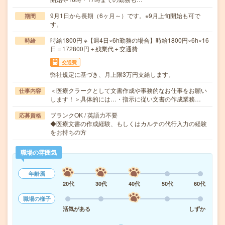
9月1日から長期（6ヶ月～）です。※9月上旬開始も可で
期間
す。
時給1800円 ※【週4日×6h勤務の場合】時給1800円×6h×16
時給
日＝172800円＋残業代＋交通費
交通費
弊社規定に基づき、月上限3万円支給します。
＜医療クラークとして文書作成や事務的なお仕事をお願い
仕事内容
します！＞具体的には…・指示に従い文書の作成業務…
ブランクOK / 英語力不要
応募資格
◆医療文書の作成経験、もしくはカルテの代行入力の経験
をお持ちの方
職場の雰囲気
年齢層
20代
30代
40代
50代
60代
職場の様子
活気がある
しずか