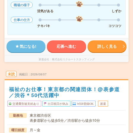
職場の様子
活気がある
しずか
仕事の仕方
テキパキ
コツコツ
気になる!
応募へ進む
詳しく見る
派遣会社
株式会社リクルートスタッフィング
未読
掲載日
2026/08/07
福祉のお仕事！東京都の関連団体！@表参道
／渋谷＊50代活躍中
交通費別途支給あり
土日祝日が休み
WEB登録OK
派遣
東京都渋谷区
勤務地
表参道駅から徒歩5分／渋谷駅から徒歩10分
月～金
曜日頻度