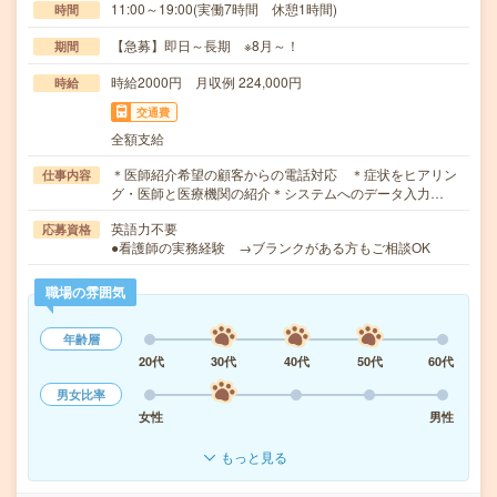
11:00～19:00(実働7時間 休憩1時間)
時間
【急募】即日～長期 ※8月～！
期間
時給2000円 月収例 224,000円
時給
交通費
全額支給
＊医師紹介希望の顧客からの電話対応 ＊症状をヒアリン
仕事内容
グ・医師と医療機関の紹介＊システムへのデータ入力…
英語力不要
応募資格
●看護師の実務経験 →ブランクがある方もご相談OK
職場の雰囲気
年齢層
20代
30代
40代
50代
60代
男女比率
女性
男性
もっと見る