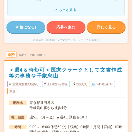
もっと見る
気になる!
応募へ進む
詳しく見る
派遣会社
株式会社シグマスタッフ メディカル事業部
未読
掲載日
2026/08/08
＜週4＆時短可＞医療クラークとして文書作成
等の事務＠千歳烏山
交通費別途支給あり
土日祝日が休み
残業なし
WEB登録OK
派遣
東京都世田谷区
勤務地
千歳烏山駅から徒歩4分
週5日（月～金）★週4日勤務もOK！
曜日頻度
9:00～18:00(休憩60分)【残業】0時間／月間【詳細】10時
時間
開始や16時・17時までの勤務も…