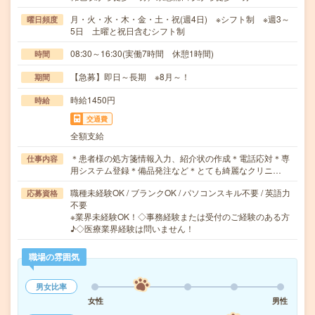
月・火・水・木・金・土・祝(週4日) ※シフト制 ※週3～
曜日頻度
5日 土曜と祝日含むシフト制
08:30～16:30(実働7時間 休憩1時間)
時間
【急募】即日～長期 ※8月～！
期間
時給1450円
時給
交通費
全額支給
＊患者様の処方箋情報入力、紹介状の作成＊電話応対＊専
仕事内容
用システム登録＊備品発注など＊とても綺麗なクリニ…
職種未経験OK / ブランクOK / パソコンスキル不要 / 英語力
応募資格
不要
※業界未経験OK！◇事務経験または受付のご経験のある方
♪◇医療業界経験は問いません！
職場の雰囲気
男女比率
女性
男性