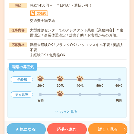
時給1450円～ ＊日払い・週払い可！
時給
交通費
交通費全額支給
大型健診センターでのアシスタント業務【業務内容】＊腹
仕事内容
囲測定＊身長体重測定＊診察介助＊お客様からのお預…
職種未経験OK / ブランクOK / パソコンスキル不要 / 英語力
応募資格
不要
未経験OK！無資格OK！
職場の雰囲気
年齢層
20代
30代
40代
50代
60代
男女比率
女性
男性
もっと見る
気になる!
応募へ進む
詳しく見る