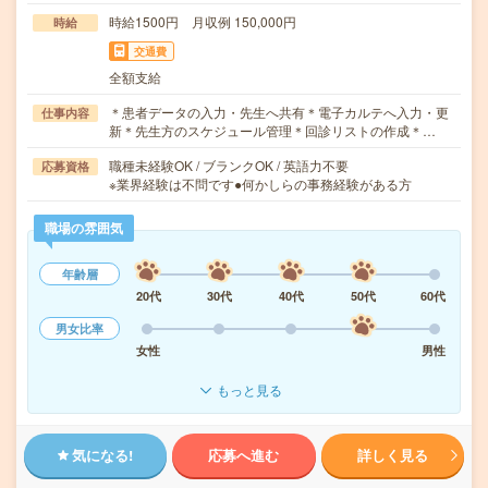
時給1500円 月収例 150,000円
時給
交通費
全額支給
＊患者データの入力・先生へ共有＊電子カルテへ入力・更
仕事内容
新＊先生方のスケジュール管理＊回診リストの作成＊…
職種未経験OK / ブランクOK / 英語力不要
応募資格
※業界経験は不問です●何かしらの事務経験がある方
職場の雰囲気
年齢層
20代
30代
40代
50代
60代
男女比率
女性
男性
もっと見る
気になる!
応募へ進む
詳しく見る