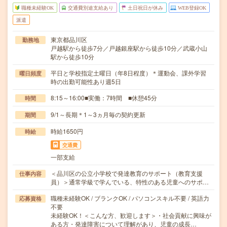
職種未経験OK
交通費別途支給あり
土日祝日が休み
WEB登録OK
派遣
東京都品川区
勤務地
戸越駅から徒歩7分／戸越銀座駅から徒歩10分／武蔵小山
駅から徒歩10分
平日と学校指定土曜日（年8日程度）＊運動会、課外学習
曜日頻度
時の出勤可能性あり週5日
8:15～16:00■実働：7時間 ■休憩45分
時間
9/1～長期＊1～3ヵ月毎の契約更新
期間
時給1650円
時給
交通費
一部支給
＜品川区の公立小学校で発達教育のサポート（教育支援
仕事内容
員）＞通常学級で学んでいる、特性のある児童へのサポ…
職種未経験OK / ブランクOK / パソコンスキル不要 / 英語力
応募資格
不要
未経験OK！＜こんな方、歓迎します＞・社会貢献に興味が
ある方・発達障害について理解があり、児童の成長…