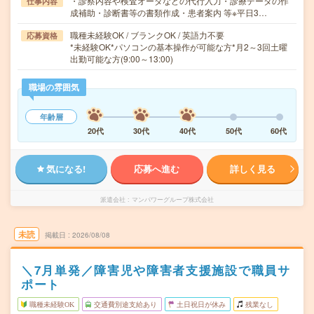
・診察内容や検査オーダなどの代行入力・診療データの作
仕事内容
成補助・診断書等の書類作成・患者案内 等※平日3…
職種未経験OK / ブランクOK / 英語力不要
応募資格
*未経験OK*パソコンの基本操作が可能な方*月2～3回土曜
出勤可能な方(9:00～13:00)
職場の雰囲気
年齢層
20代
30代
40代
50代
60代
気になる!
応募へ進む
詳しく見る
派遣会社
マンパワーグループ株式会社
未読
掲載日
2026/08/08
＼7月単発／障害児や障害者支援施設で職員サ
ポート
職種未経験OK
交通費別途支給あり
土日祝日が休み
残業なし