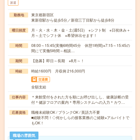
派遣
東京都新宿区
勤務地
東新宿駅から徒歩5分／新宿三丁目駅から徒歩8分
月・火・水・木・金・土(週5日) ※シフト制 ※日祝休み＋
曜日頻度
月～土でシフト休 ※希望休出せます！
08:00～15:45(実働6時間45分 休憩1時間)※7:15～15:45の
時間
間にて実働5時間～相談…
【急募】即日～長期 ※8月～！
期間
時給1600円 月収例 216,000円
時給
交通費
全額支給
＊来館受付をされた方を順にお呼び出しし、健康診断の受
仕事内容
付＊健診フロアの案内＊専用システムへの入力＊カウ…
職種未経験OK / ブランクOK / 英語力不要
応募資格
■経験不問！◇何かしらの接客業務のご経験※アルバイトで
もOK！
職場の雰囲気