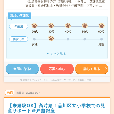
下記資格をお持ちの方〈対象資格〉・保育士・放課後児童
支援員・社会福祉士・教員免許＊年齢不問・ブランク…
職場の雰囲気
年齢層
20代
30代
40代
50代
60代
男女比率
女性
男性
もっと見る
気になる!
応募へ進む
詳しく見る
派遣会社
マンパワーグループ株式会社 ケアサービス事業部（学童）
未読
掲載日
2026/08/07
【未経験OK】高時給！品川区立小学校での児
童サポート＠戸越銀座