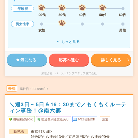
年齢層
20代
30代
40代
50代
60代
男女比率
女性
男性
もっと見る
気になる!
応募へ進む
詳しく見る
派遣会社
パーソルテンプスタッフ株式会社
未読
掲載日
2026/08/07
＼週3日～5日＆16：30まで／もくもくルーテ
ィン事務！@南六郷
職種未経験OK
交通費別途支給あり
WEB登録OK
派遣
東京都大田区
勤務地
雑色駅から徒歩13分／京急蒲田駅から徒歩20分