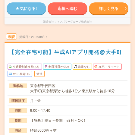
気になる!
応募へ進む
詳しく見る
派遣会社
マンパワーグループ株式会社
未読
掲載日
2026/08/07
【完全在宅可能】生成AIアプリ開発@大手町
交通費別途支給あり
土日祝日が休み
残業なし
在宅・リモート
WEB登録OK
派遣
東京都千代田区
勤務地
大手町(東京都)駅から徒歩1分／東京駅から徒歩10分
月～金
曜日頻度
9:00～17:40
時間
【急募】即日～長期 ※8月～OK！
期間
時給5000円＋交
時給