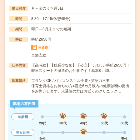
月～金のうち週5日
曜日頻度
8:30～17:15(休憩45分)
時間
即日～3月末までの短期
期間
時給2650円
時給
交通費
全額支給
【高時給】【残業少なめ】【公立】うれしい時給2650円！
仕事内容
即日スタートの派遣のお仕事です！基本8：30…
ブランクOK / パソコンスキル不要 / 英語力不要
応募資格
保育士資格をお持ちの方※直近6カ月以内の健康診断の提出
をお願いします。未受診の方はお近くのクリニック…
職場の雰囲気
年齢層
20代
30代
40代
50代
60代
男女比率
女性
男性