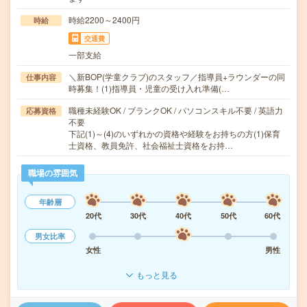
時給2200～2400円
時給
交通費
一部支給
＼新BOP(学童クラブ)のスタッフ／指導員+ラウンダーの同
仕事内容
時募集！(1)指導員・児童の受け入れ準備(…
職種未経験OK / ブランクOK / パソコンスキル不要 / 英語力
応募資格
不要
下記(1)～(4)のいずれかの資格や経験をお持ちの方(1)保育
士資格、教員免許、社会福祉士資格をお持…
職場の雰囲気
年齢層
20代
30代
40代
50代
60代
男女比率
女性
男性
もっと見る