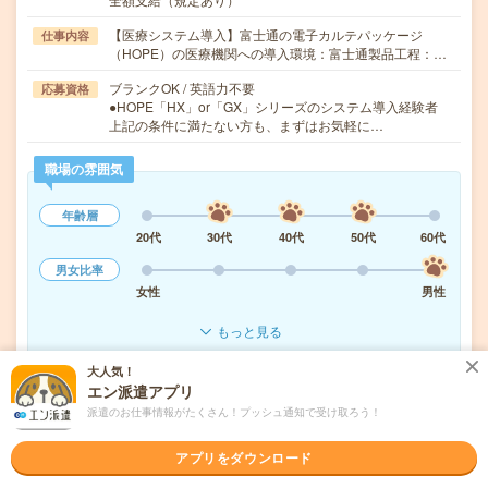
【医療システム導入】富士通の電子カルテパッケージ
仕事内容
（HOPE）の医療機関への導入環境：富士通製品工程：…
ブランクOK / 英語力不要
応募資格
●HOPE「HX」or「GX」シリーズのシステム導入経験者
上記の条件に満たない方も、まずはお気軽に…
職場の雰囲気
年齢層
20代
30代
40代
50代
60代
男女比率
女性
男性
もっと見る
大人気！
エン派遣アプリ
気になる!
応募へ進む
詳しく見る
派遣のお仕事情報がたくさん！プッシュ通知で受け取ろう！
派遣会社
株式会社クリエイト・マンパワーサービス
アプリをダウンロード