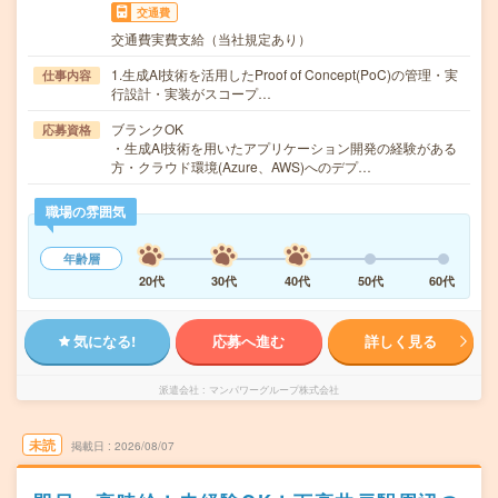
交通費
交通費実費支給（当社規定あり）
1.生成AI技術を活用したProof of Concept(PoC)の管理・実
仕事内容
行設計・実装がスコープ…
ブランクOK
応募資格
・生成AI技術を用いたアプリケーション開発の経験がある
方・クラウド環境(Azure、AWS)へのデプ…
職場の雰囲気
年齢層
20代
30代
40代
50代
60代
気になる!
応募へ進む
詳しく見る
派遣会社
マンパワーグループ株式会社
未読
掲載日
2026/08/07