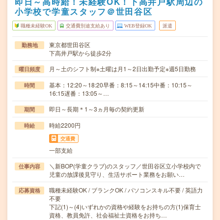
即日～高時給！未経験OK！下高井戸駅周辺の
小学校で学童スタッフ＠世田谷区
職種未経験OK
交通費別途支給あり
WEB登録OK
派遣
東京都世田谷区
勤務地
下高井戸駅から徒歩2分
月～土のシフト制※土曜は月1～2日出勤予定※週5日勤務
曜日頻度
基本：12:20～18:20早番：8:15～14:15中番：10:15～
時間
16:15遅番：13:05～…
即日～長期＊1～3ヵ月毎の契約更新
期間
時給2200円
時給
交通費
一部支給
＼新BOP(学童クラブ)のスタッフ／世田谷区立小学校内で
仕事内容
児童の放課後見守り、生活サポート業務をお願い…
職種未経験OK / ブランクOK / パソコンスキル不要 / 英語力
応募資格
不要
下記(1)～(4)いずれかの資格や経験をお持ちの方(1)保育士
資格、教員免許、社会福祉士資格をお持ち…