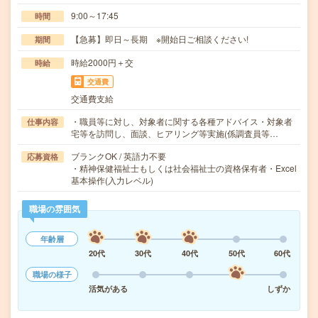
9:00～17:45
時間
【急募】即日～長期 ※開始日ご相談ください!
期間
時給2000円＋交
時給
交通費
交通費支給
・職員等に対し、対象者に関する各種アドバイス・対象者
仕事内容
宅等を訪問し、面談、ヒアリング等実施(係調査員等…
ブランクOK / 英語力不要
応募資格
・精神保健福祉士もしくは社会福祉士の資格保有者・Excel
基本操作(入力レベル)
職場の雰囲気
年齢層
20代
30代
40代
50代
60代
職場の様子
活気がある
しずか