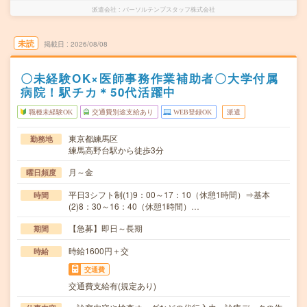
派遣会社
パーソルテンプスタッフ株式会社
未読
掲載日
2026/08/08
〇未経験OK×医師事務作業補助者〇大学付属
病院！駅チカ＊50代活躍中
職種未経験OK
交通費別途支給あり
WEB登録OK
派遣
東京都練馬区
勤務地
練馬高野台駅から徒歩3分
月～金
曜日頻度
平日3シフト制(1)9：00～17：10（休憩1時間）⇒基本
時間
(2)8：30～16：40（休憩1時間）…
【急募】即日～長期
期間
時給1600円＋交
時給
交通費
交通費支給有(規定あり)