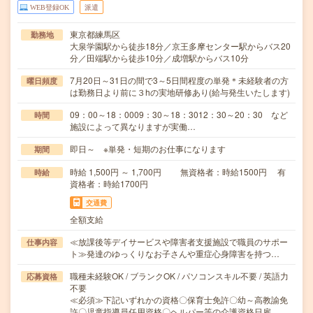
WEB登録OK
派遣
東京都練馬区
勤務地
大泉学園駅から徒歩18分／京王多摩センター駅からバス20
分／田端駅から徒歩10分／成増駅からバス10分
7月20日～31日の間で3～5日間程度の単発＊未経験者の方
曜日頻度
は勤務日より前に３hの実地研修あり(給与発生いたします)
09：00～18：0009：30～18：3012：30～20：30 など
時間
施設によって異なりますが実働…
即日～ ※単発・短期のお仕事になります
期間
時給 1,500円 ～ 1,700円 無資格者：時給1500円 有
時給
資格者：時給1700円
交通費
全額支給
≪放課後等デイサービスや障害者支援施設で職員のサポー
仕事内容
ト≫発達のゆっくりなお子さんや重症心身障害を持つ…
職種未経験OK / ブランクOK / パソコンスキル不要 / 英語力
応募資格
不要
≪必須≫下記いずれかの資格〇保育士免許〇幼～高教諭免
許〇児童指導員任用資格〇ヘルパー等の介護資格日雇…