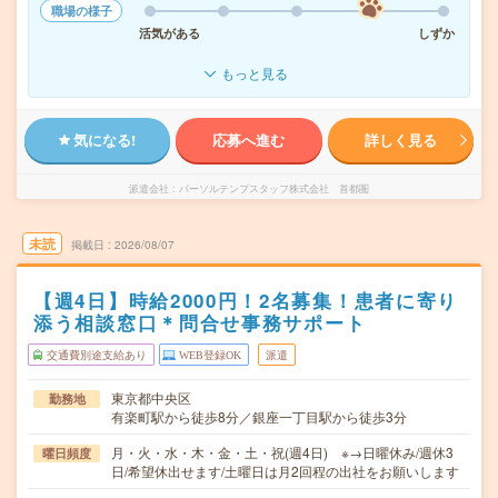
職場の様子
活気がある
しずか
もっと見る
気になる!
応募へ進む
詳しく見る
派遣会社
パーソルテンプスタッフ株式会社 首都圏
未読
掲載日
2026/08/07
【週4日】時給2000円！2名募集！患者に寄り
添う相談窓口＊問合せ事務サポート
交通費別途支給あり
WEB登録OK
派遣
東京都中央区
勤務地
有楽町駅から徒歩8分／銀座一丁目駅から徒歩3分
月・火・水・木・金・土・祝(週4日) ※→日曜休み/週休3
曜日頻度
日/希望休出せます/土曜日は月2回程の出社をお願いします