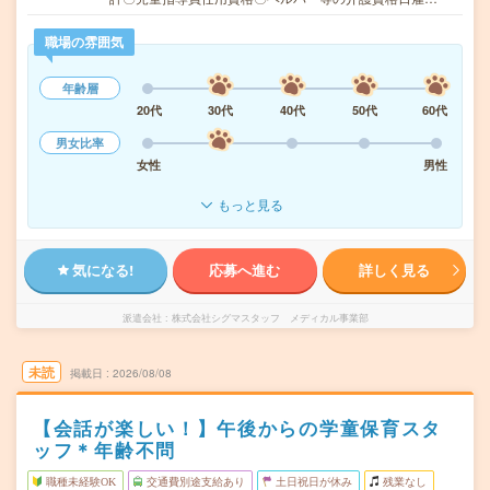
職場の雰囲気
年齢層
20代
30代
40代
50代
60代
男女比率
女性
男性
もっと見る
気になる!
応募へ進む
詳しく見る
派遣会社
株式会社シグマスタッフ メディカル事業部
未読
掲載日
2026/08/08
【会話が楽しい！】午後からの学童保育スタ
ッフ＊年齢不問
職種未経験OK
交通費別途支給あり
土日祝日が休み
残業なし