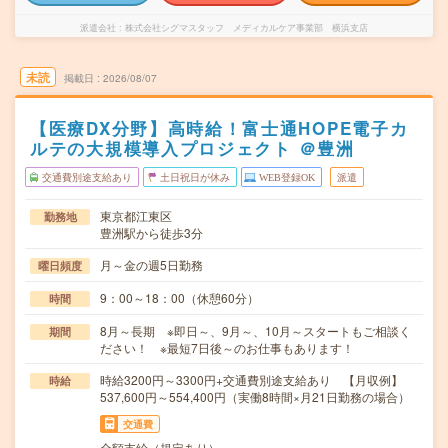
派遣会社
株式会社シグマスタッフ メディカルケア事業部 横浜支店
未読
掲載日
2026/08/07
【医療DX分野】高時給！富士通HOPE電子カ
ルテの大規模導入プロジェクト ＠豊洲
交通費別途支給あり
土日祝日が休み
WEB登録OK
派遣
東京都江東区
勤務地
豊洲駅から徒歩3分
月～金の週5日勤務
曜日頻度
9：00～18：00（休憩60分）
時間
8月～長期 ※即日～、9月～、10月～スタートもご相談く
期間
ださい！ ※最短7日後～のお仕事もあります！
時給3200円～3300円+交通費別途支給あり 【月収例】
時給
537,600円～554,400円（実働8時間×月21日勤務の場合）
交通費
全額支給（規定あり）