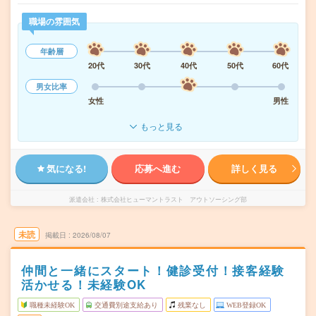
職場の雰囲気
年齢層
20代
30代
40代
50代
60代
男女比率
女性
男性
もっと見る
気になる!
応募へ進む
詳しく見る
派遣会社
株式会社ヒューマントラスト アウトソーシング部
未読
掲載日
2026/08/07
仲間と一緒にスタート！健診受付！接客経験
活かせる！未経験OK
職種未経験OK
交通費別途支給あり
残業なし
WEB登録OK