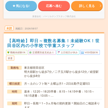
気になる!
応募へ進む
詳しく見る
派遣会社
パーソルテンプスタッフ株式会社
未読
掲載日
2026/08/07
【高時給】即日～複数名募集！未経験OK！世
田谷区内の小学校で学童スタッフ
職種未経験OK
交通費別途支給あり
土日祝日が休み
WEB登録OK
派遣
東京都世田谷区
勤務地
明大前駅から徒歩7分／二子玉川駅から徒歩12分／経堂駅
から徒歩8分
月～土のシフト制＊土曜は月1～2日出勤予定週5日
曜日頻度
基本：12:20～18:20早番：8:15～14:15中番：10:15～
時間
16:15遅番：13:05～…
即日～長期＊1～3ヵ月毎の契約更新＊開始日のご相談承り
期間
ます