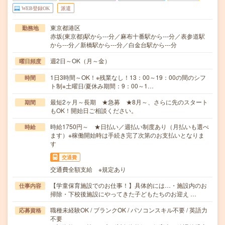
WEB登録OK
派遣
東京都港区
勤務地
赤坂(東京都)駅から---分／麻布十番駅から---分／表参道駅
から---分／新橋駅から---分／白金台駅から---分
週2日～OK（月～金）
曜日頻度
1日3時間～OK！※残業なし！13：00～19：00の間のシフ
時間
ト制※土曜日/夏休み期間：9：00～1…
最短2ヶ月～長期 ★急募 ★8月～、さらに先のスタート
期間
もOK！開始日ご相談ください。
時給1750円～ ★日払い／週払い制度あり（月払いも選べ
時給
ます）※稼働開始時は手続き完了次第のお支払いとなりま
す
交通費
交通費全額支給 ※規定あり
【学童保育施設でのお仕事！】具体的には…・施設内のお
仕事内容
掃除・下校後施設にやってきた子どもたちのお迎え …
職種未経験OK / ブランクOK / パソコンスキル不要 / 英語力
応募資格
不要