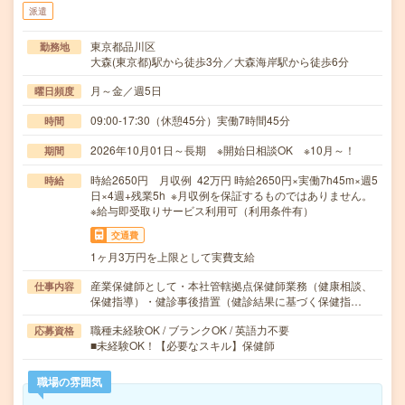
派遣
東京都品川区
勤務地
大森(東京都)駅から徒歩3分／大森海岸駅から徒歩6分
月～金／週5日
曜日頻度
09:00-17:30（休憩45分）実働7時間45分
時間
2026年10月01日～長期 ※開始日相談OK ※10月～！
期間
時給2650円 月収例 42万円 時給2650円×実働7h45m×週5
時給
日×4週+残業5h ※月収例を保証するものではありません。
※給与即受取りサービス利用可（利用条件有）
交通費
1ヶ月3万円を上限として実費支給
産業保健師として・本社管轄拠点保健師業務（健康相談、
仕事内容
保健指導）・健診事後措置（健診結果に基づく保健指…
職種未経験OK / ブランクOK / 英語力不要
応募資格
■未経験OK！【必要なスキル】保健師
職場の雰囲気