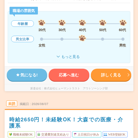
職場の雰囲気
年齢層
20代
30代
40代
50代
60代
男女比率
女性
男性
もっと見る
気になる!
応募へ進む
詳しく見る
派遣会社
株式会社ヒューマントラスト アウトソーシング部
未読
掲載日
2026/08/07
時給2650円！未経験OK！大森での医療・介
護系
職種未経験OK
交通費別途支給あり
土日祝日が休み
WEB登録OK