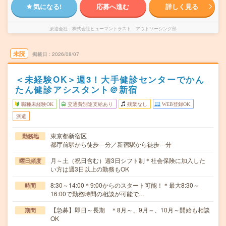
気になる!
応募へ進む
詳しく見る
派遣会社
株式会社ヒューマントラスト アウトソーシング部
未読
掲載日
2026/08/07
＜未経験OK＞週3！大手健診センターでかん
たん健診アシスタント＠新宿
職種未経験OK
交通費別途支給あり
残業なし
WEB登録OK
派遣
東京都新宿区
勤務地
都庁前駅から徒歩---分／新宿駅から徒歩---分
月～土（祝日含む）週3日シフト制＊社会保険に加入した
曜日頻度
い方は週3日以上の勤務もOK
8:30～14:00＊9:00からのスタート可能！＊最大8:30～
時間
16:00で勤務時間の相談が可能で…
【急募】即日～長期 ＊8月～、9月～、10月～開始も相談
期間
OK