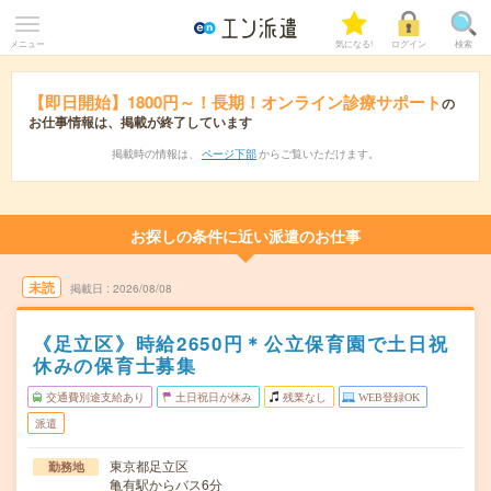
メニュー
気になる!
ログイン
検索
【即日開始】1800円～！長期！オンライン診療サポート
の
お仕事情報は、掲載が終了しています
掲載時の情報は、
ページ下部
からご覧いただけます。
お探しの条件に近い派遣のお仕事
未読
掲載日
2026/08/08
《足立区》時給2650円＊公立保育園で土日祝
休みの保育士募集
交通費別途支給あり
土日祝日が休み
残業なし
WEB登録OK
派遣
東京都足立区
勤務地
亀有駅からバス6分