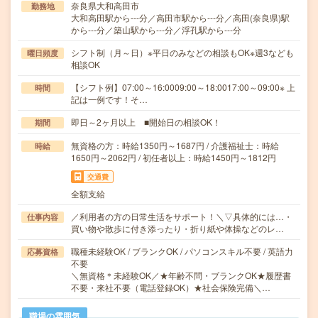
奈良県大和高田市
勤務地
大和高田駅から---分／高田市駅から---分／高田(奈良県)駅
から---分／築山駅から---分／浮孔駅から---分
シフト制（月～日）※平日のみなどの相談もOK※週3なども
曜日頻度
相談OK
【シフト例】07:00～16:0009:00～18:0017:00～09:00※ 上
時間
記は一例です！そ…
即日～2ヶ月以上 ■開始日の相談OK！
期間
無資格の方：時給1350円～1687円 / 介護福祉士：時給
時給
1650円～2062円 / 初任者以上：時給1450円～1812円
交通費
全額支給
／利用者の方の日常生活をサポート！＼▽具体的には…・
仕事内容
買い物や散歩に付き添ったり・折り紙や体操などのレ…
職種未経験OK / ブランクOK / パソコンスキル不要 / 英語力
応募資格
不要
＼無資格＊未経験OK／★年齢不問・ブランクOK★履歴書
不要・来社不要（電話登録OK）★社会保険完備＼…
職場の雰囲気