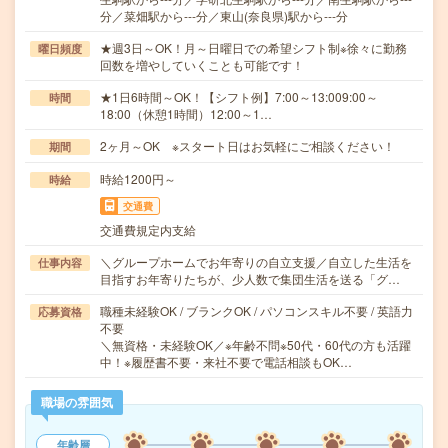
分／菜畑駅から---分／東山(奈良県)駅から---分
★週3日～OK！月～日曜日での希望シフト制※徐々に勤務
曜日頻度
回数を増やしていくことも可能です！
★1日6時間～OK！【シフト例】7:00～13:009:00～
時間
18:00（休憩1時間）12:00～1…
2ヶ月～OK ※スタート日はお気軽にご相談ください！
期間
時給1200円～
時給
交通費
交通費規定内支給
＼グループホームでお年寄りの自立支援／自立した生活を
仕事内容
目指すお年寄りたちが、少人数で集団生活を送る「グ…
職種未経験OK / ブランクOK / パソコンスキル不要 / 英語力
応募資格
不要
＼無資格・未経験OK／※年齢不問※50代・60代の方も活躍
中！※履歴書不要・来社不要で電話相談もOK…
職場の雰囲気
年齢層