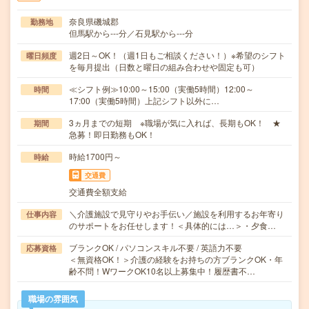
奈良県磯城郡
勤務地
但馬駅から---分／石見駅から---分
週2日～OK！（週1日もご相談ください！）※希望のシフト
曜日頻度
を毎月提出（日数と曜日の組み合わせや固定も可）
≪シフト例≫10:00～15:00（実働5時間）12:00～
時間
17:00（実働5時間）上記シフト以外に…
3ヵ月までの短期 ※職場が気に入れば、長期もOK！ ★
期間
急募！即日勤務もOK！
時給1700円～
時給
交通費
交通費全額支給
＼介護施設で見守りやお手伝い／施設を利用するお年寄り
仕事内容
のサポートをお任せします！＜具体的には…＞・夕食…
ブランクOK / パソコンスキル不要 / 英語力不要
応募資格
＜無資格OK！＞介護の経験をお持ちの方ブランクOK・年
齢不問！WワークOK10名以上募集中！履歴書不…
職場の雰囲気