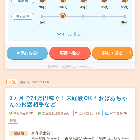
年齢層
20代
30代
40代
50代
60代
男女比率
女性
男性
もっと見る
気になる!
応募へ進む
詳しく見る
派遣会社
株式会社ニッソーネット
未読
掲載日
2026/08/06
3ヵ月で71万円稼ぐ！未経験OK＊おばあちゃ
んのお話相手など
職種未経験OK
交通費別途支給あり
土日祝日が休み
WEB登録OK
派遣
奈良県生駒市
勤務地
東生駒駅から---分／白庭台駅から---分／生駒山上駅から---