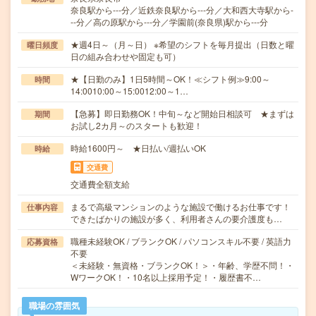
奈良駅から---分／近鉄奈良駅から---分／大和西大寺駅から-
--分／高の原駅から---分／学園前(奈良県)駅から---分
★週4日～（月～日） ※希望のシフトを毎月提出（日数と曜
曜日頻度
日の組み合わせや固定も可）
★【日勤のみ】1日5時間～OK！≪シフト例≫9:00～
時間
14:0010:00～15:0012:00～1…
【急募】即日勤務OK！中旬～など開始日相談可 ★まずは
期間
お試し2カ月～のスタートも歓迎！
時給1600円～ ★日払い/週払いOK
時給
交通費
交通費全額支給
まるで高級マンションのような施設で働けるお仕事です！
仕事内容
できたばかりの施設が多く、利用者さんの要介護度も…
職種未経験OK / ブランクOK / パソコンスキル不要 / 英語力
応募資格
不要
＜未経験・無資格・ブランクOK！＞・年齢、学歴不問！・
WワークOK！・10名以上採用予定！・履歴書不…
職場の雰囲気