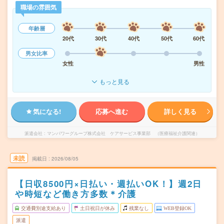
職場の雰囲気
年齢層
20代
30代
40代
50代
60代
男女比率
女性
男性
もっと見る
気になる!
応募へ進む
詳しく見る
派遣会社
マンパワーグループ株式会社 ケアサービス事業部 （医療福祉介護関連）
未読
掲載日
2026/08/05
【日収8500円×日払い・週払いOK！】週2日
や時短など働き方多数＊介護
交通費別途支給あり
土日祝日が休み
残業なし
WEB登録OK
派遣