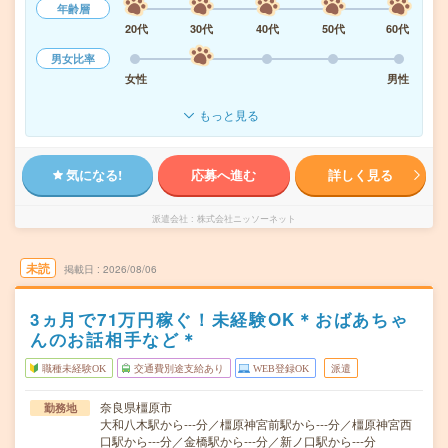
年齢層
20代
30代
40代
50代
60代
男女比率
女性
男性
もっと見る
気になる!
応募へ進む
詳しく見る
派遣会社
株式会社ニッソーネット
未読
掲載日
2026/08/06
3ヵ月で71万円稼ぐ！未経験OK＊おばあちゃ
んのお話相手など＊
職種未経験OK
交通費別途支給あり
WEB登録OK
派遣
奈良県橿原市
勤務地
大和八木駅から---分／橿原神宮前駅から---分／橿原神宮西
口駅から---分／金橋駅から---分／新ノ口駅から---分