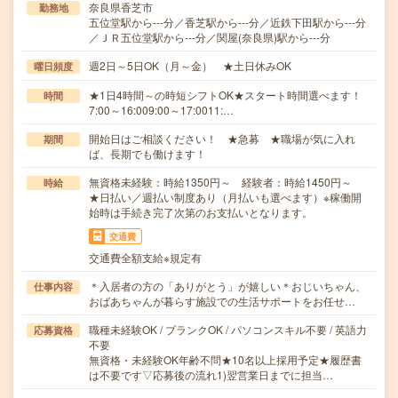
奈良県香芝市
勤務地
五位堂駅から---分／香芝駅から---分／近鉄下田駅から---分
／ＪＲ五位堂駅から---分／関屋(奈良県)駅から---分
週2日～5日OK（月～金） ★土日休みOK
曜日頻度
★1日4時間～の時短シフトOK★スタート時間選べます！
時間
7:00～16:009:00～17:0011:…
開始日はご相談ください！ ★急募 ★職場が気に入れ
期間
ば、長期でも働けます！
無資格未経験：時給1350円～ 経験者：時給1450円～
時給
★日払い／週払い制度あり（月払いも選べます）※稼働開
始時は手続き完了次第のお支払いとなります。
交通費
交通費全額支給※規定有
＊入居者の方の「ありがとう」が嬉しい＊おじいちゃん、
仕事内容
おばあちゃんが暮らす施設での生活サポートをお任せ…
職種未経験OK / ブランクOK / パソコンスキル不要 / 英語力
応募資格
不要
無資格・未経験OK年齢不問★10名以上採用予定★履歴書
は不要です▽応募後の流れ1)翌営業日までに担当…