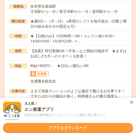
奈良県北葛城郡
勤務地
王寺駅から---分／新王寺駅から---分／畠田駅から---分
★週4日～（月～日） ※希望のシフトを毎月提出（日数と曜
曜日頻度
日の組み合わせや固定も可）
★【日勤のみ】1日5時間～OK！≪シフト例≫9:00～
時間
14:0010:00～15:0012:00～1…
【急募】即日勤務OK！中旬～など開始日相談可 ★まずは
期間
お試し2カ月～のスタートも歓迎！
時給1600円～ ★日払い/週払いOK
時給
交通費
交通費全額支給
まるで高級マンションのような施設で働けるお仕事です！
仕事内容
できたばかりの施設が多く、利用者さんの要介護度も…
大人気！
職種未経験OK / ブランクOK / パソコンスキル不要 / 英語力
応募資格
エン派遣アプリ
不要
派遣のお仕事情報がたくさん！プッシュ通知で受け取ろう！
＜未経験・無資格・ブランクOK！＞・年齢、学歴不問！・
WワークOK！・10名以上採用予定！・履歴書不…
アプリをダウンロード
職場の雰囲気