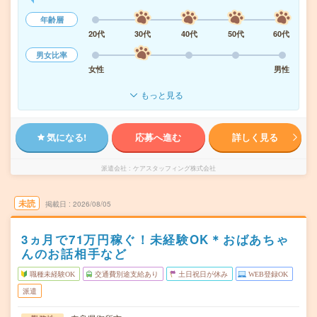
年齢層
20代
30代
40代
50代
60代
男女比率
女性
男性
もっと見る
気になる!
応募へ進む
詳しく見る
派遣会社
ケアスタッフィング株式会社
未読
掲載日
2026/08/05
3ヵ月で71万円稼ぐ！未経験OK＊おばあちゃ
んのお話相手など
職種未経験OK
交通費別途支給あり
土日祝日が休み
WEB登録OK
派遣