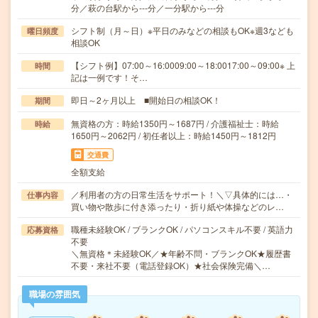
分／萩の台駅から---分／一分駅から---分
シフト制（月～日）※平日のみなどの相談もOK※週3なども
曜日頻度
相談OK
【シフト例】07:00～16:0009:00～18:0017:00～09:00※ 上
時間
記は一例です！そ…
即日～2ヶ月以上 ■開始日の相談OK！
期間
無資格の方：時給1350円～1687円 / 介護福祉士：時給
時給
1650円～2062円 / 初任者以上：時給1450円～1812円
交通費
全額支給
／利用者の方の日常生活をサポート！＼▽具体的には…・
仕事内容
買い物や散歩に付き添ったり・折り紙や体操などのレ…
職種未経験OK / ブランクOK / パソコンスキル不要 / 英語力
応募資格
不要
＼無資格＊未経験OK／★年齢不問・ブランクOK★履歴書
不要・来社不要（電話登録OK）★社会保険完備＼…
職場の雰囲気