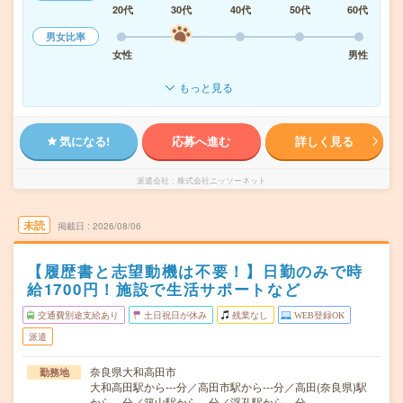
20代
30代
40代
50代
60代
男女比率
女性
男性
もっと見る
気になる!
応募へ進む
詳しく見る
派遣会社
株式会社ニッソーネット
未読
掲載日
2026/08/06
【履歴書と志望動機は不要！】日勤のみで時
給1700円！施設で生活サポートなど
交通費別途支給あり
土日祝日が休み
残業なし
WEB登録OK
派遣
奈良県大和高田市
勤務地
大和高田駅から---分／高田市駅から---分／高田(奈良県)駅
から---分／築山駅から---分／浮孔駅から---分