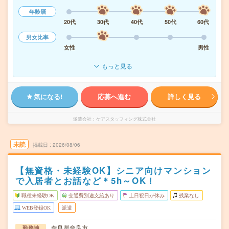
年齢層
20代
30代
40代
50代
60代
男女比率
女性
男性
もっと見る
気になる!
応募へ進む
詳しく見る
派遣会社
ケアスタッフィング株式会社
未読
掲載日
2026/08/06
【無資格・未経験OK】シニア向けマンション
で入居者とお話など＊5h～OK！
職種未経験OK
交通費別途支給あり
土日祝日が休み
残業なし
WEB登録OK
派遣
奈良県奈良市
勤務地