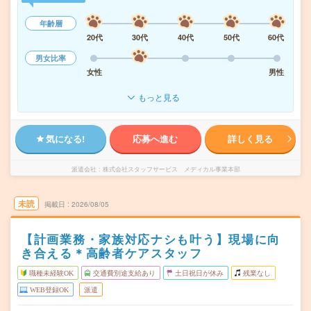
年齢層
20代
30代
40代
50代
60代
男女比率
女性
男性
もっと見る
気になる!
応募へ進む
詳しく見る
派遣会社
株式会社スタッフサービス メディカル事業本部
未読
掲載日
2026/08/05
【計画業務・家族対応ナシも叶う】現場に向
き合える＊高齢者ケアスタッフ
職種未経験OK
交通費別途支給あり
土日祝日が休み
残業なし
WEB登録OK
派遣