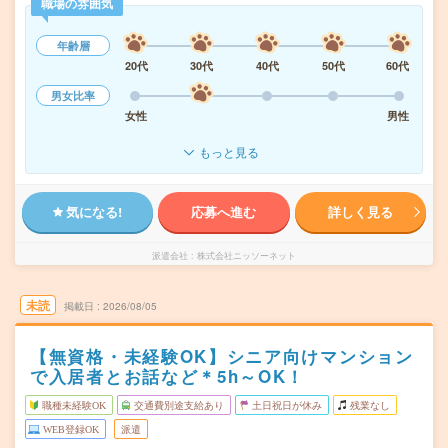
職場の雰囲気
年齢層
20代
30代
40代
50代
60代
男女比率
女性
男性
もっと見る
気になる!
応募へ進む
詳しく見る
派遣会社
株式会社ニッソーネット
未読
掲載日
2026/08/05
【無資格・未経験OK】シニア向けマンション
で入居者とお話など＊5h～OK！
職種未経験OK
交通費別途支給あり
土日祝日が休み
残業なし
WEB登録OK
派遣