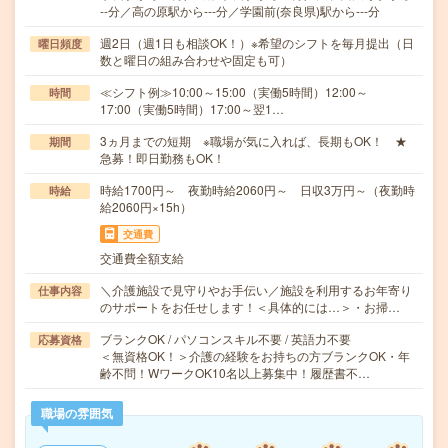
--分／高の原駅から---分／学園前(奈良県)駅から---分
週2日（週1日も相談OK！）※希望のシフトを毎月提出（日
曜日頻度
数と曜日の組み合わせや固定も可）
≪シフト例≫10:00～15:00（実働5時間）12:00～
時間
17:00（実働5時間）17:00～翌1…
3ヵ月までの短期 ※職場が気に入れば、長期もOK！ ★
期間
急募！即日勤務もOK！
時給1700円～ 夜勤時給2060円～ 日収3万円～（夜勤時
時給
給2060円×15h）
交通費
交通費全額支給
＼介護施設で見守りやお手伝い／施設を利用するお年寄り
仕事内容
のサポートをお任せします！＜具体的には…＞・お掃…
ブランクOK / パソコンスキル不要 / 英語力不要
応募資格
＜無資格OK！＞介護の経験をお持ちの方ブランクOK・年
齢不問！WワークOK10名以上募集中！履歴書不…
職場の雰囲気