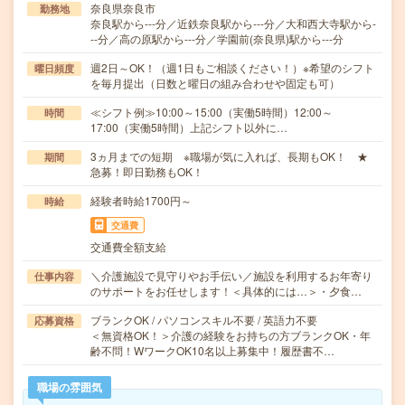
奈良県奈良市
勤務地
奈良駅から---分／近鉄奈良駅から---分／大和西大寺駅から-
--分／高の原駅から---分／学園前(奈良県)駅から---分
週2日～OK！（週1日もご相談ください！）※希望のシフト
曜日頻度
を毎月提出（日数と曜日の組み合わせや固定も可）
≪シフト例≫10:00～15:00（実働5時間）12:00～
時間
17:00（実働5時間）上記シフト以外に…
3ヵ月までの短期 ※職場が気に入れば、長期もOK！ ★
期間
急募！即日勤務もOK！
経験者時給1700円～
時給
交通費
交通費全額支給
＼介護施設で見守りやお手伝い／施設を利用するお年寄り
仕事内容
のサポートをお任せします！＜具体的には…＞・夕食…
ブランクOK / パソコンスキル不要 / 英語力不要
応募資格
＜無資格OK！＞介護の経験をお持ちの方ブランクOK・年
齢不問！WワークOK10名以上募集中！履歴書不…
職場の雰囲気