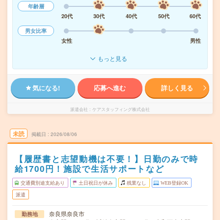
年齢層
20代
30代
40代
50代
60代
男女比率
女性
男性
もっと見る
気になる!
応募へ進む
詳しく見る
派遣会社
ケアスタッフィング株式会社
未読
掲載日
2026/08/06
【履歴書と志望動機は不要！】日勤のみで時
給1700円！施設で生活サポートなど
交通費別途支給あり
土日祝日が休み
残業なし
WEB登録OK
派遣
奈良県奈良市
勤務地