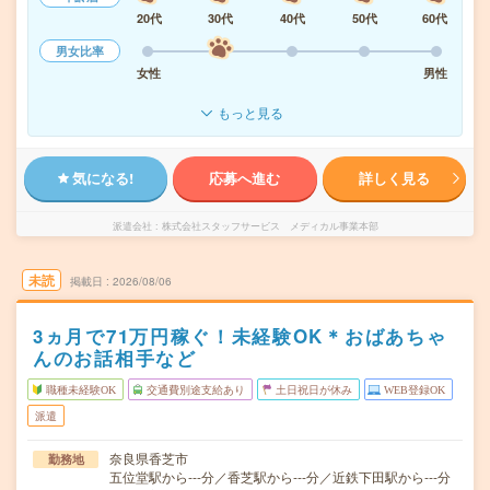
20代
30代
40代
50代
60代
男女比率
女性
男性
もっと見る
気になる!
応募へ進む
詳しく見る
派遣会社
株式会社スタッフサービス メディカル事業本部
未読
掲載日
2026/08/06
3ヵ月で71万円稼ぐ！未経験OK＊おばあちゃ
んのお話相手など
職種未経験OK
交通費別途支給あり
土日祝日が休み
WEB登録OK
派遣
奈良県香芝市
勤務地
五位堂駅から---分／香芝駅から---分／近鉄下田駅から---分