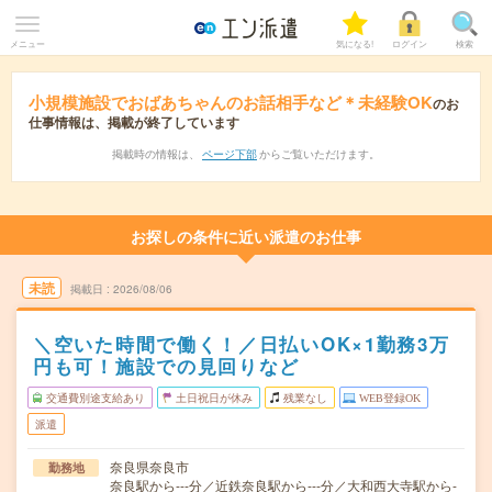
メニュー
気になる!
ログイン
検索
小規模施設でおばあちゃんのお話相手など＊未経験OK
のお
仕事情報は、掲載が終了しています
掲載時の情報は、
ページ下部
からご覧いただけます。
お探しの条件に近い派遣のお仕事
未読
掲載日
2026/08/06
＼空いた時間で働く！／日払いOK×1勤務3万
円も可！施設での見回りなど
交通費別途支給あり
土日祝日が休み
残業なし
WEB登録OK
派遣
奈良県奈良市
勤務地
奈良駅から---分／近鉄奈良駅から---分／大和西大寺駅から-