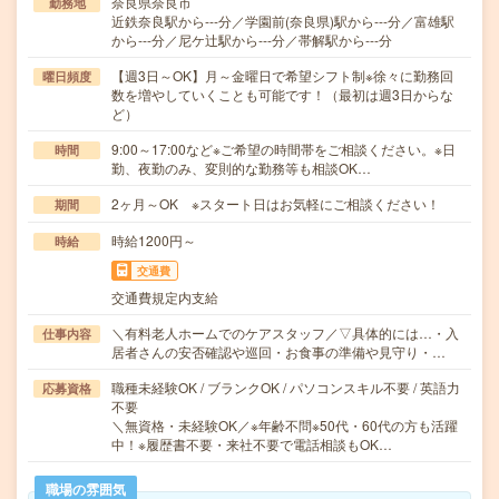
奈良県奈良市
勤務地
近鉄奈良駅から---分／学園前(奈良県)駅から---分／富雄駅
から---分／尼ケ辻駅から---分／帯解駅から---分
【週3日～OK】月～金曜日で希望シフト制※徐々に勤務回
曜日頻度
数を増やしていくことも可能です！（最初は週3日からな
ど）
9:00～17:00など※ご希望の時間帯をご相談ください。※日
時間
勤、夜勤のみ、変則的な勤務等も相談OK…
2ヶ月～OK ※スタート日はお気軽にご相談ください！
期間
時給1200円～
時給
交通費
交通費規定内支給
＼有料老人ホームでのケアスタッフ／▽具体的には…・入
仕事内容
居者さんの安否確認や巡回・お食事の準備や見守り・…
職種未経験OK / ブランクOK / パソコンスキル不要 / 英語力
応募資格
不要
＼無資格・未経験OK／※年齢不問※50代・60代の方も活躍
中！※履歴書不要・来社不要で電話相談もOK…
職場の雰囲気