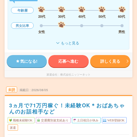
年齢層
20代
30代
40代
50代
60代
男女比率
女性
男性
もっと見る
気になる!
応募へ進む
詳しく見る
派遣会社
株式会社ニッソーネット
未読
掲載日
2026/08/05
3ヵ月で71万円稼ぐ！未経験OK＊おばあちゃ
んのお話相手など
職種未経験OK
交通費別途支給あり
土日祝日が休み
WEB登録OK
派遣