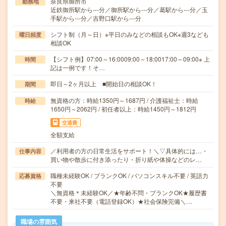
奈良県御所市
勤務地
近鉄御所駅から---分／御所駅から---分／葛駅から---分／玉
手駅から---分／吉野口駅から---分
シフト制（月～日）※平日のみなどの相談もOK※週3なども
曜日頻度
相談OK
【シフト例】07:00～16:0009:00～18:0017:00～09:00※ 上
時間
記は一例です！そ…
即日～2ヶ月以上 ■開始日の相談OK！
期間
無資格の方：時給1350円～1687円 / 介護福祉士：時給
時給
1650円～2062円 / 初任者以上：時給1450円～1812円
交通費
全額支給
／利用者の方の日常生活をサポート！＼▽具体的には…・
仕事内容
買い物や散歩に付き添ったり・折り紙や体操などのレ…
職種未経験OK / ブランクOK / パソコンスキル不要 / 英語力
応募資格
不要
＼無資格＊未経験OK／★年齢不問・ブランクOK★履歴書
不要・来社不要（電話登録OK）★社会保険完備＼…
職場の雰囲気