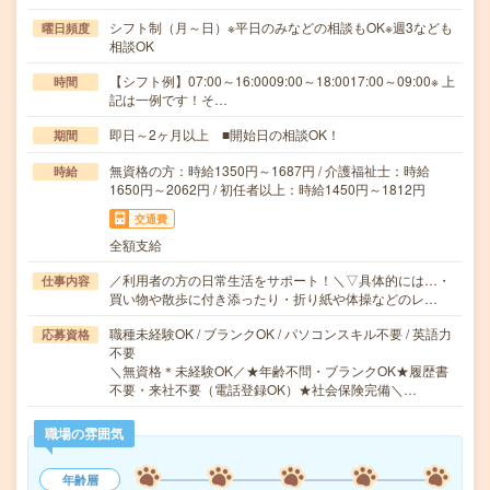
シフト制（月～日）※平日のみなどの相談もOK※週3なども
曜日頻度
相談OK
【シフト例】07:00～16:0009:00～18:0017:00～09:00※ 上
時間
記は一例です！そ…
即日～2ヶ月以上 ■開始日の相談OK！
期間
無資格の方：時給1350円～1687円 / 介護福祉士：時給
時給
1650円～2062円 / 初任者以上：時給1450円～1812円
交通費
全額支給
／利用者の方の日常生活をサポート！＼▽具体的には…・
仕事内容
買い物や散歩に付き添ったり・折り紙や体操などのレ…
職種未経験OK / ブランクOK / パソコンスキル不要 / 英語力
応募資格
不要
＼無資格＊未経験OK／★年齢不問・ブランクOK★履歴書
不要・来社不要（電話登録OK）★社会保険完備＼…
職場の雰囲気
年齢層