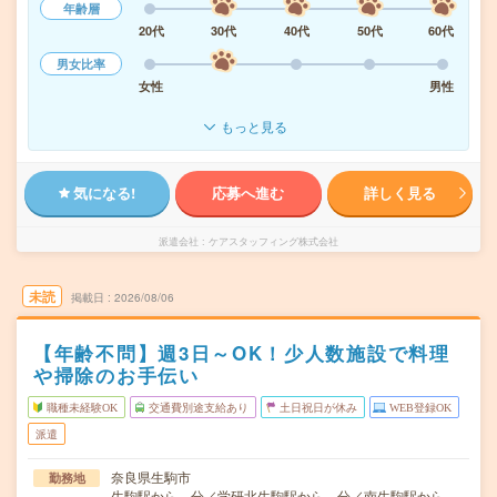
年齢層
20代
30代
40代
50代
60代
男女比率
女性
男性
もっと見る
気になる!
応募へ進む
詳しく見る
派遣会社
ケアスタッフィング株式会社
未読
掲載日
2026/08/06
【年齢不問】週3日～OK！少人数施設で料理
や掃除のお手伝い
職種未経験OK
交通費別途支給あり
土日祝日が休み
WEB登録OK
派遣
奈良県生駒市
勤務地
生駒駅から---分／学研北生駒駅から---分／南生駒駅から---