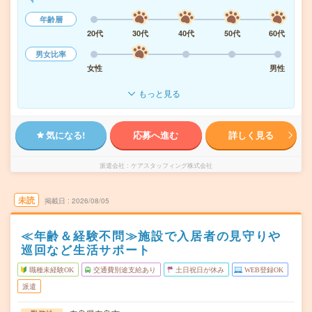
年齢層
20代
30代
40代
50代
60代
男女比率
女性
男性
もっと見る
気になる!
応募へ進む
詳しく見る
派遣会社
ケアスタッフィング株式会社
未読
掲載日
2026/08/05
≪年齢＆経験不問≫施設で入居者の見守りや
巡回など生活サポート
職種未経験OK
交通費別途支給あり
土日祝日が休み
WEB登録OK
派遣