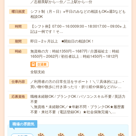
／志都美駅から---分／二上駅から---分
シフト制（月～日）※平日のみなどの相談もOK※週3なども
曜日頻度
相談OK
【シフト例】07:00～16:0009:00～18:0017:00～09:00※ 上
時間
記は一例です！そ…
即日～2ヶ月以上 ■開始日の相談OK！
期間
無資格の方：時給1350円～1687円 / 介護福祉士：時給
時給
1650円～2062円 / 初任者以上：時給1450円～1812円
交通費
全額支給
／利用者の方の日常生活をサポート！＼▽具体的には…・
仕事内容
買い物や散歩に付き添ったり・折り紙や体操などのレ…
職種未経験OK / ブランクOK / パソコンスキル不要 / 英語力
応募資格
不要
＼無資格＊未経験OK／★年齢不問・ブランクOK★履歴書
不要・来社不要（電話登録OK）★社会保険完備＼…
職場の雰囲気