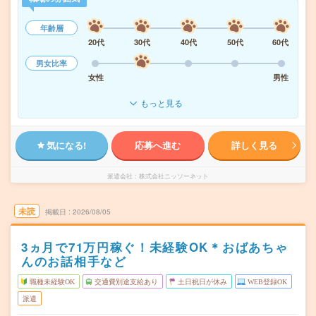
年齢層
20代
30代
40代
50代
60代
男女比率
女性
男性
もっと見る
気になる!
応募へ進む
詳しく見る
派遣会社
株式会社ニッソーネット
未読
掲載日
2026/08/05
3ヵ月で71万円稼ぐ！未経験OK＊おばあちゃ
んのお話相手など
職種未経験OK
交通費別途支給あり
土日祝日が休み
WEB登録OK
派遣