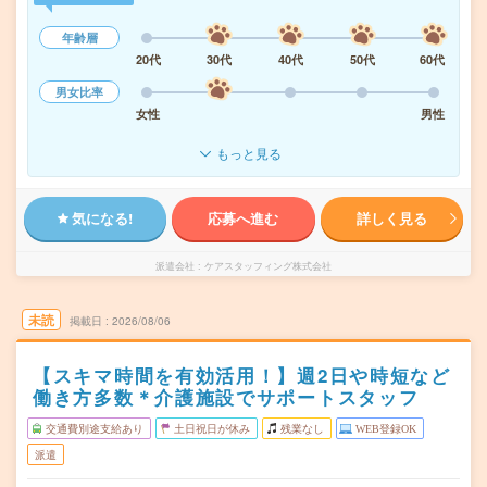
年齢層
20代
30代
40代
50代
60代
男女比率
女性
男性
もっと見る
気になる!
応募へ進む
詳しく見る
派遣会社
ケアスタッフィング株式会社
未読
掲載日
2026/08/06
【スキマ時間を有効活用！】週2日や時短など
働き方多数＊介護施設でサポートスタッフ
交通費別途支給あり
土日祝日が休み
残業なし
WEB登録OK
派遣