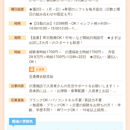
★週2日～（月～日）※希望のシフトを毎月提出（日数と曜
曜日頻度
日の組み合わせや固定も可）
★【日勤のみ】1日5時間～OK！≪シフト例≫9:00～
時間
14:0010:00～15:0012:00～1…
【急募】即日勤務OK！中旬～など開始日相談可 ★まずは
期間
お試し2カ月～のスタートも歓迎！
経験者時給1700円～ 介護福祉士時給1750円～ 月収
時給
29.9万円＝時給1700円×1日8h×22日 ★日払い・週払い
OK！
交通費
交通費全額支給
介護施設で入居者さんの生活サポートをお願いします！＜
仕事内容
具体的には…＞・お掃除・食事配膳・入居者とお話・…
ブランクOK / パソコンスキル不要 / 英語力不要
応募資格
＜無資格・ブランクOK！＞介護の経験をお持ちの方！・年
齢、学歴不問！・WワークOK！・10名以上採用…
職場の雰囲気