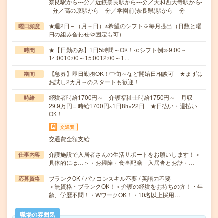
奈良駅から---分／近鉄奈良駅から---分／大和西大寺駅から-
--分／高の原駅から---分／学園前(奈良県)駅から---分
★週2日～（月～日）※希望のシフトを毎月提出（日数と曜
曜日頻度
日の組み合わせや固定も可）
★【日勤のみ】1日5時間～OK！≪シフト例≫9:00～
時間
14:0010:00～15:0012:00～1…
【急募】即日勤務OK！中旬～など開始日相談可 ★まずは
期間
お試し2カ月～のスタートも歓迎！
経験者時給1700円～ 介護福祉士時給1750円～ 月収
時給
29.9万円＝時給1700円×1日8h×22日 ★日払い・週払い
OK！
交通費
交通費全額支給
介護施設で入居者さんの生活サポートをお願いします！＜
仕事内容
具体的には…＞・お掃除・食事配膳・入居者とお話・…
ブランクOK / パソコンスキル不要 / 英語力不要
応募資格
＜無資格・ブランクOK！＞介護の経験をお持ちの方！・年
齢、学歴不問！・WワークOK！・10名以上採用…
職場の雰囲気