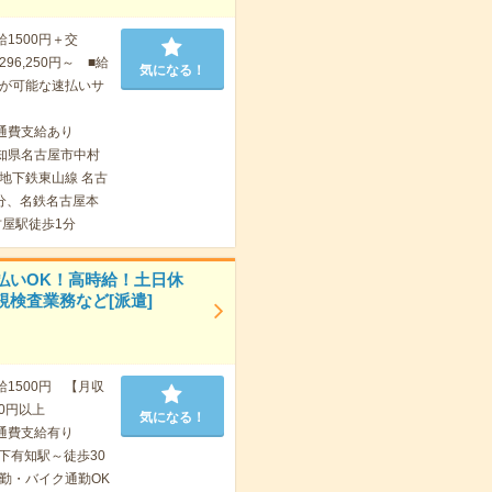
給1500円＋交
96,250円～ ■給
気になる！
が可能な速払いサ
通費支給あり
知県名古屋市中村
地下鉄東山線 名古
分、名鉄名古屋本
古屋駅徒歩1分
払いOK！高時給！土日休
視検査業務など[派遣]
給1500円 【月収
00円以上
気になる！
通費支給有り
下有知駅～徒歩30
勤・バイク通勤OK