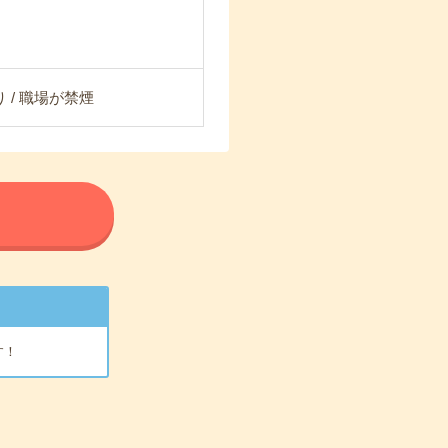
 / 職場が禁煙
る
す！