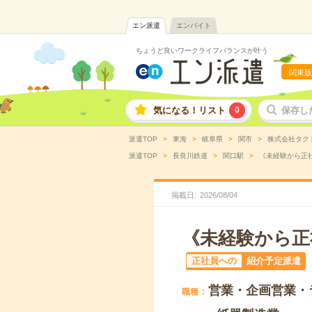
エン派遣
エンバイト
ちょうど良いワークライフバランスが叶う
関東版
気になる！リスト
0
保存し
派遣TOP
東海
岐阜県
関市
株式会社タク
派遣TOP
長良川鉄道
関口駅
《未経験から正社
掲載日
2026
/
08
/
04
《未経験から正
正社員への
紹介予定派遣
営業・企画営業・
職種