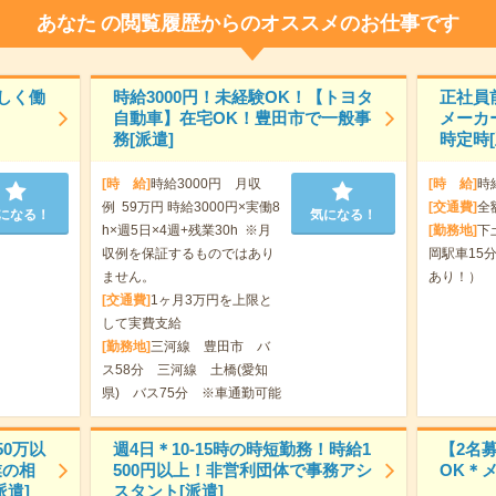
あなた
の閲覧履歴からのオススメのお仕事です
しく働
時給3000円！未経験OK！【トヨタ
正社員
自動車】在宅OK！豊田市で一般事
メーカ
務[派遣]
時定時
[時 給]
時給3000円 月収
[時 給]
時
例 59万円 時給3000円×実働8
[交通費]
全
になる！
気になる！
h×週5日×4週+残業30h ※月
[勤務地]
下
収例を保証するものではあり
岡駅車15
ません。
あり！）
[交通費]
1ヶ月3万円を上限と
して実費支給
[勤務地]
三河線 豊田市 バ
ス58分 三河線 土橋(愛知
県) バス75分 ※車通勤可能
0万以
週4日＊10-15時の時短勤務！時給1
【2名
業の相
500円以上！非営利団体で事務アシ
OK＊
遣]
スタント[派遣]