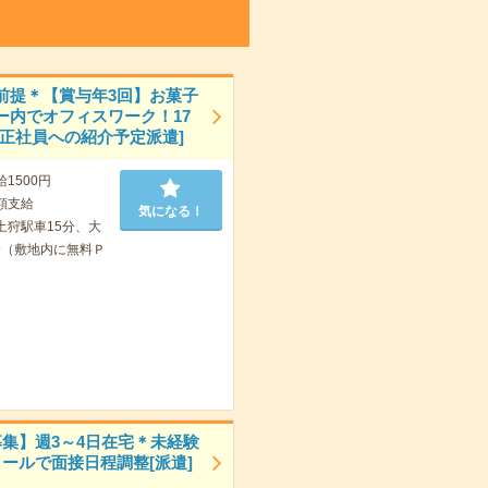
前提＊【賞与年3回】お菓子
ー内でオフィスワーク！17
[正社員への紹介予定派遣]
給1500円
額支給
気になる！
土狩駅車15分、大
分（敷地内に無料Ｐ
募集】週3～4日在宅＊未経験
メールで面接日程調整[派遣]