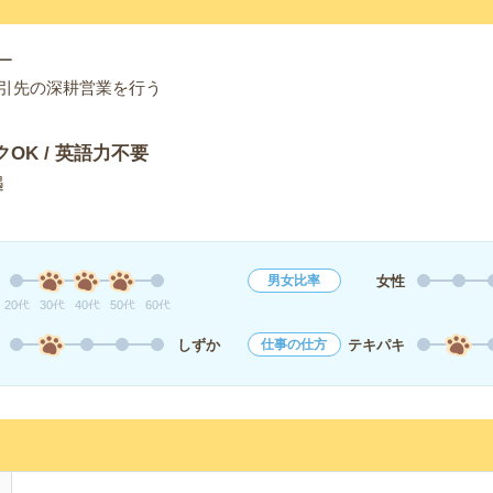
ー
引先の深耕営業を行う
クOK / 英語力不要
遇
女性
男女比率
20代
30代
40代
50代
60代
しずか
テキパキ
仕事の仕方