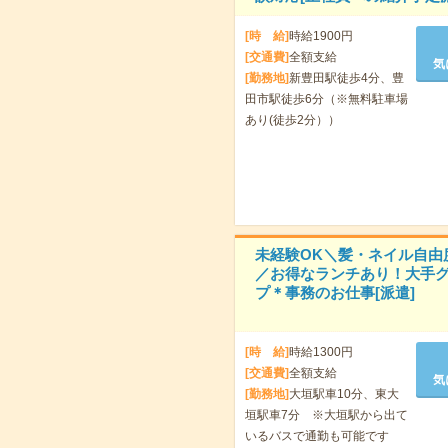
[時 給]
時給1900円
[交通費]
全額支給
気
[勤務地]
新豊田駅徒歩4分、豊
田市駅徒歩6分（※無料駐車場
あり(徒歩2分））
未経験OK＼髪・ネイル自由
／お得なランチあり！大手
プ＊事務のお仕事[派遣]
[時 給]
時給1300円
[交通費]
全額支給
気
[勤務地]
大垣駅車10分、東大
垣駅車7分 ※大垣駅から出て
いるバスで通勤も可能です