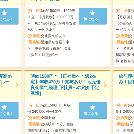
[時 給]
時給1500円～1600円
[時 給]
時
＋交 【月収例】120,000円
【月収例】2
になる！
気になる！
～ ■給与の前払いが可能な速
与の前払い
払いサービスあり
ービスあり
[交通費]
交通費支給あり
[交通費]
交
[勤務地]
愛知県名古屋市中
[勤務地]
愛
区 中央本線（東海） 金山
区 名古屋
（愛知）駅徒歩6分
屋駅徒歩1
線 名鉄名
度高め
時給1500円＊【正社員へ＊週2在
給与即
グルー
宅】年収470万！賞与あり！地元優
み！目
良企業で経理[正社員への紹介予定
派遣]
[時 給]
時給1500円 月収
[時 給]
時
例 240,000円+残業代
例】2400
になる！
気になる！
[交通費]
全額支給
[交通費]
交
[勤務地]
豊橋駅車15分、競輪
[勤務地]
関
場前駅徒歩2分（※敷地内に無
分 ※車通