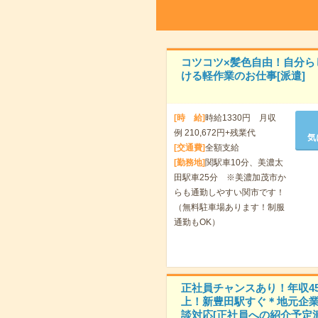
コツコツ×髪色自由！自分ら
ける軽作業のお仕事[派遣]
[時 給]
時給1330円 月収
例 210,672円+残業代
気
[交通費]
全額支給
[勤務地]
関駅車10分、美濃太
田駅車25分 ※美濃加茂市か
らも通勤しやすい関市です！
（無料駐車場あります！制服
通勤もOK）
正社員チャンスあり！年収45
上！新豊田駅すぐ＊地元企
談対応[正社員への紹介予定派