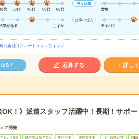
男女比率
20代
30代
40代
50代
60代
女性
仕事の仕方
活気がある
しずか
テキパキ
株式会社リクルートスタッフィング
応募する
詳し
になる！
談OK！》派遣スタッフ活躍中！長期！サポー
ェア開発
ブランクOK
既卒第二新卒OK
英語不要
履歴書不要
40～50代活躍
WE