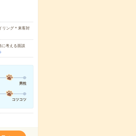
ァイリング＊来客対
緒に考える面談
る
男性
コツコツ