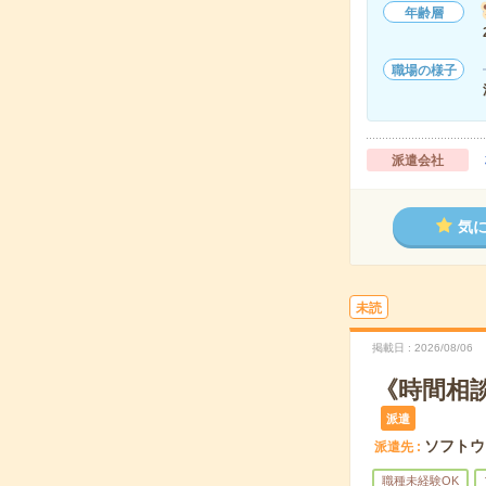
年齢層
職場の様子
派遣会社
気
未読
掲載日
2026/08/06
《時間相
派遣
ソフトウ
派遣先
職種未経験OK