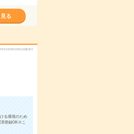
く見る
TAFK260802881D/岐阜3
聞ける環境のため
EB登録OK※こ