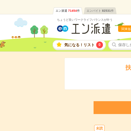
エン派遣
71454
件
エンバイト
82531
件
ちょうど良いワークライフバランスが叶う
関東版
気になる！リスト
0
保存し
扶
未読