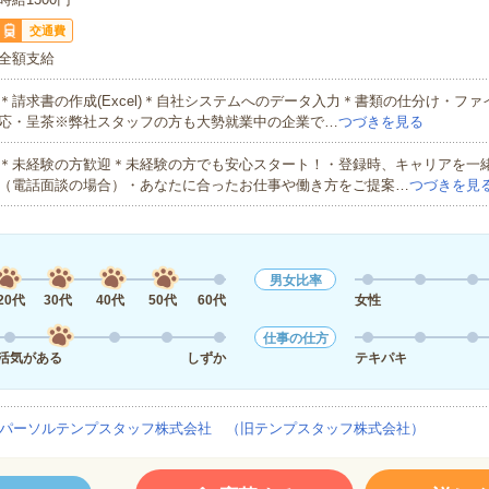
交通費
全額支給
＊請求書の作成(Excel)＊自社システムへのデータ入力＊書類の仕分け・フ
応・呈茶※弊社スタッフの方も大勢就業中の企業で…
つづきを見る
＊未経験の方歓迎＊未経験の方でも安心スタート！・登録時、キャリアを一
（電話面談の場合）・あなたに合ったお仕事や働き方をご提案…
つづきを見
男女比率
20代
30代
40代
50代
60代
女性
仕事の仕方
活気がある
しずか
テキパキ
パーソルテンプスタッフ株式会社 （旧テンプスタッフ株式会社）