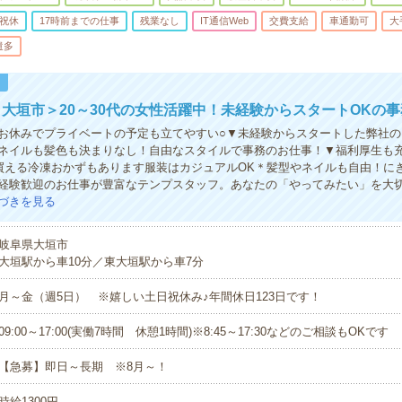
祝休
17時前までの仕事
残業なし
IT通信Web
交費支給
車通勤可
大
遣多
！
大垣市＞20～30代の女性活躍中！未経験からスタートOKの事
お休みでプライベートの予定も立てやすい○▼未経験からスタートした弊社の
ネイルも髪色も決まりなし！自由なスタイルで事務のお仕事！▼福利厚生も
で買える冷凍おかずもあります服装はカジュアルOK＊髪型やネイルも自由！に
経験歓迎のお仕事が豊富なテンプスタッフ。あなたの「やってみたい」を大
づきを見る
岐阜県大垣市
大垣駅から車10分／東大垣駅から車7分
月～金（週5日） ※嬉しい土日祝休み♪年間休日123日です！
09:00～17:00(実働7時間 休憩1時間)※8:45～17:30などのご相談もOKです
【急募】即日～長期 ※8月～！
時給1300円