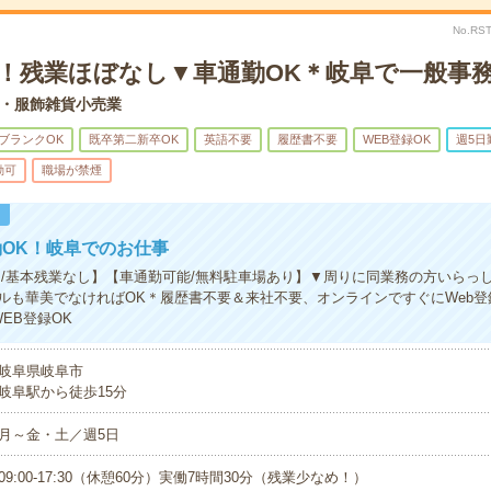
No.RS
K！残業ほぼなし▼車通勤OK＊岐阜で一般事
・服飾雑貨小売業
ブランクOK
既卒第二新卒OK
英語不要
履歴書不要
WEB登録OK
週5日
勤可
職場が禁煙
！
OK！岐阜でのお仕事
カ/基本残業なし】【車通勤可能/無料駐車場あり】▼周りに同業務の方いらっ
ルも華美でなければOK＊履歴書不要＆来社不要、オンラインですぐにWeb登
EB登録OK
岐阜県岐阜市
岐阜駅から徒歩15分
月～金・土／週5日
09:00-17:30（休憩60分）実働7時間30分（残業少なめ！）