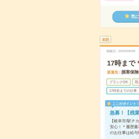
気
未読
掲載日
2026/08/06
17時ま
損害保険
派遣先
ブランクOK
既
17時前までの仕事
ここがポイント
急募！【残
【岐阜市/駅チ
安心！＊履歴書
のお仕事は給与