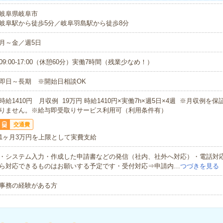
岐阜県岐阜市
岐阜駅から徒歩5分／岐阜羽島駅から徒歩8分
月～金／週5日
09:00-17:00（休憩60分）実働7時間（残業少なめ！）
即日～長期 ※開始日相談OK
時給1410円 月収例 19万円 時給1410円×実働7h×週5日×4週 ※月収例を
りません。※給与即受取りサービス利用可（利用条件有）
交通費
1ヶ月3万円を上限として実費支給
・システム入力・作成した申請書などの発信（社内、社外へ対応）・電話対
ら対応できるものはお願いする予定です・受付対応⇒申請内…
つづきを見る
事務の経験がある方