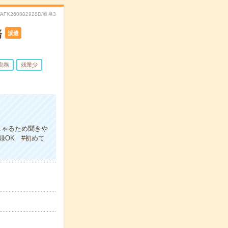
TAFK260802928D/岐阜3
務
派遣
勤務
残業少
しゃるため聞きや
録OK #初めて