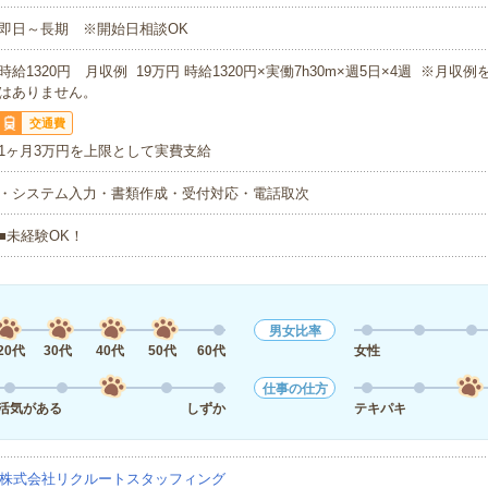
即日～長期 ※開始日相談OK
時給1320円 月収例 19万円 時給1320円×実働7h30m×週5日×4週 ※月収
はありません。
交通費
1ヶ月3万円を上限として実費支給
・システム入力・書類作成・受付対応・電話取次
■未経験OK！
男女比率
20代
30代
40代
50代
60代
女性
仕事の仕方
活気がある
しずか
テキパキ
株式会社リクルートスタッフィング