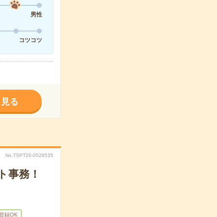
男性
コツコツ
く見る
No.TSPT26-0529535
ト事務！
B登録OK