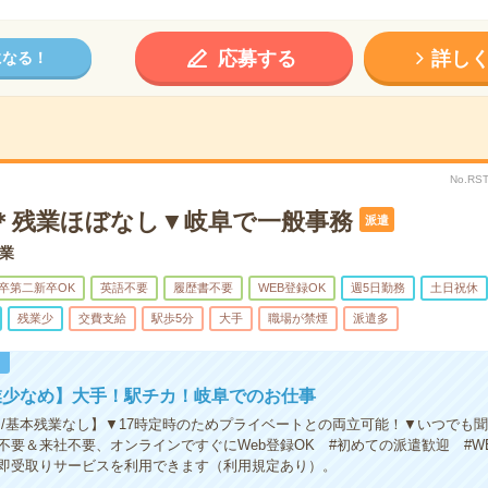
応募する
詳し
になる！
No.RS
で＊残業ほぼなし▼岐阜で一般事務
派遣
業
卒第二新卒OK
英語不要
履歴書不要
WEB登録OK
週5日勤務
土日祝休
残業少
交費支給
駅歩5分
大手
職場が禁煙
派遣多
！
業少なめ】大手！駅チカ！岐阜でのお仕事
カ/基本残業なし】▼17時定時のためプライベートとの両立可能！▼いつでも
不要＆来社不要、オンラインですぐにWeb登録OK #初めての派遣歓迎 #W
即受取りサービスを利用できます（利用規定あり）。