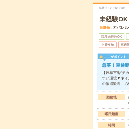
掲載日
2026/08/06
未経験O
アパレル
派遣先
職種未経験OK
交費支給
車通
ここがポイント
急募！車通勤
【岐阜市/駅チ
すい環境▼ネイ
の派遣歓迎 #W
勤務地
曜日頻度
時間