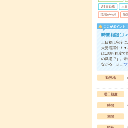
週5日勤務
土日
職場が分煙
派
ここがポイント
時間相談〇＜
土日祝は完全に
大勢活躍中！▼
は100円程度
の職場です。未
ながる一歩…
つ
勤務地
曜日頻度
時間
期間
時給