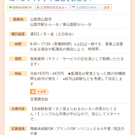
職種未経験OK
交通費別途支給あり
土日祝日が休み
派遣
山梨県山梨市
勤務地
山梨市駅から---分／東山梨駅から---分
週5日／月～金（土日休み）
曜日頻度
8:30～17:30（実働8時間）※上記は一例です。業務上必要
時間
がある場合や配属先の都合により、時間帯…
無期雇用（テクノ・サービスの正社員として勤務いただき
期間
ます）
月給19万円～24万円 ★配属先が変更となった際の待機期
時給
間も給与が発生！ ※給与は経験などを考慮して決定しま
す
交通費
交通費支給
【未経験歓迎！すぐ覚えられるカンタン作業がたくさ
仕事内容
ん！】シンプルな作業が中心なので、安心してスタート
で…
職種未経験OK / ブランクOK / パソコンスキル不要 / 英語力
応募資格
不要