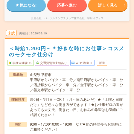
気になる!
応募へ進む
詳しく見る
派遣会社
パーソルテンプスタッフ株式会社 甲府オフィス
未読
掲載日
2026/08/10
＜時給1,200円～＊好きな時にお仕事＞コスメ
のモクモク仕分け
職種未経験OK
交通費別途支給あり
WEB登録OK
派遣
山梨県甲府市
勤務地
甲府駅からバイク・車---分／南甲府駅からバイク・車---分
／酒折駅からバイク・車---分／金手駅からバイク・車---分
／善光寺駅からバイク・車---分
週0日～/月1日～OK！（月～日のあいだ）★「土曜と日曜
曜日頻度
だけ」など色々な働き方ができます！★お仕事ゼロの週が
あっても大丈夫。働きたい日、お休みの希望はお気軽にご
相談ください！
9:00～17:0010:00～19:00 など■ 他の時間帯もお気軽に
時間
ご相談ください！