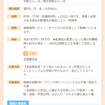
手駅から---分／善光寺駅から---分
週5日／月～金（土日休み）
曜日頻度
8:30～17:30（実働8時間）※上記は一例です。業務上必要
時間
がある場合や配属先の都合により、時間帯…
無期雇用（テクノ・サービスの正社員として勤務いただき
期間
ます）
月給19万円～24万円 ★配属先が変更となった際の待機期
時給
間も給与が発生！ ※給与は経験などを考慮して決定しま
す
交通費
交通費支給
【未経験歓迎！すぐ覚えられるカンタン作業がたくさ
仕事内容
ん！】シンプルな作業が中心なので、安心してスタート
で…
職種未経験OK / ブランクOK / パソコンスキル不要 / 英語力
応募資格
不要
＼未経験から安定した働き方を目指したい方歓迎！／経
験・資格・学歴は問いません◎「そろそろ腰を据えて働…
職場の雰囲気