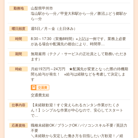
山梨県甲州市
勤務地
塩山駅から---分／甲斐大和駅から---分／勝沼ぶどう郷駅か
ら---分
週5日／月～金（土日休み）
曜日頻度
8:30～17:30（実働8時間）※上記は一例です。業務上必要
時間
がある場合や配属先の都合により、時間帯…
無期雇用（テクノ・サービスの正社員として勤務いただき
期間
ます）
月給19万円～24万円 ★配属先が変更となった際の待機期
時給
間も給与が発生！ ※給与は経験などを考慮して決定しま
す
交通費
交通費支給
【未経験歓迎！すぐ覚えられるカンタン作業がたくさ
仕事内容
ん！】シンプルな作業が中心なので、安心してスタート
で…
職種未経験OK / ブランクOK / パソコンスキル不要 / 英語力
応募資格
不要
＼未経験から安定した働き方を目指したい方歓迎！／経