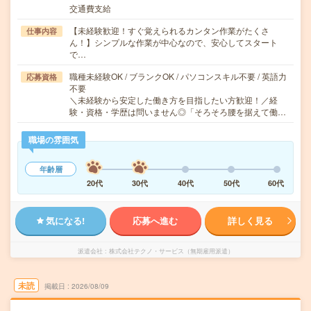
交通費支給
【未経験歓迎！すぐ覚えられるカンタン作業がたくさ
仕事内容
ん！】シンプルな作業が中心なので、安心してスタート
で…
職種未経験OK / ブランクOK / パソコンスキル不要 / 英語力
応募資格
不要
＼未経験から安定した働き方を目指したい方歓迎！／経
験・資格・学歴は問いません◎「そろそろ腰を据えて働…
職場の雰囲気
年齢層
20代
30代
40代
50代
60代
気になる!
応募へ進む
詳しく見る
派遣会社
株式会社テクノ・サービス（無期雇用派遣）
未読
掲載日
2026/08/09