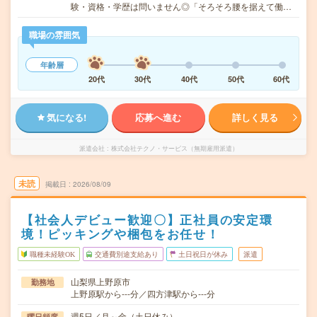
験・資格・学歴は問いません◎「そろそろ腰を据えて働…
職場の雰囲気
年齢層
20代
30代
40代
50代
60代
気になる!
応募へ進む
詳しく見る
派遣会社
株式会社テクノ・サービス（無期雇用派遣）
未読
掲載日
2026/08/09
【社会人デビュー歓迎〇】正社員の安定環
境！ピッキングや梱包をお任せ！
職種未経験OK
交通費別途支給あり
土日祝日が休み
派遣
山梨県上野原市
勤務地
上野原駅から---分／四方津駅から---分
週5日／月～金（土日休み）
曜日頻度