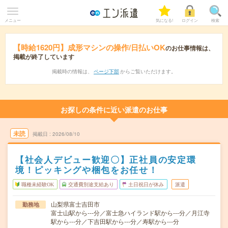
メニュー
気になる!
ログイン
検索
【時給1620円】成形マシンの操作/日払いOK
のお仕事情報は、
掲載が終了しています
掲載時の情報は、
ページ下部
からご覧いただけます。
お探しの条件に近い派遣のお仕事
未読
掲載日
2026/08/10
【社会人デビュー歓迎〇】正社員の安定環
境！ピッキングや梱包をお任せ！
職種未経験OK
交通費別途支給あり
土日祝日が休み
派遣
山梨県富士吉田市
勤務地
富士山駅から---分／富士急ハイランド駅から---分／月江寺
駅から---分／下吉田駅から---分／寿駅から---分