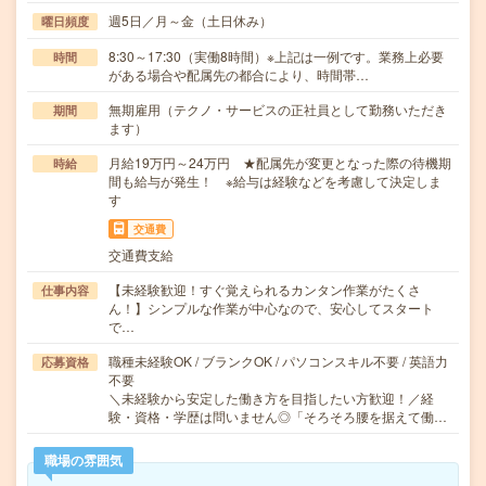
週5日／月～金（土日休み）
曜日頻度
8:30～17:30（実働8時間）※上記は一例です。業務上必要
時間
がある場合や配属先の都合により、時間帯…
無期雇用（テクノ・サービスの正社員として勤務いただき
期間
ます）
月給19万円～24万円 ★配属先が変更となった際の待機期
時給
間も給与が発生！ ※給与は経験などを考慮して決定しま
す
交通費
交通費支給
【未経験歓迎！すぐ覚えられるカンタン作業がたくさ
仕事内容
ん！】シンプルな作業が中心なので、安心してスタート
で…
職種未経験OK / ブランクOK / パソコンスキル不要 / 英語力
応募資格
不要
＼未経験から安定した働き方を目指したい方歓迎！／経
験・資格・学歴は問いません◎「そろそろ腰を据えて働…
職場の雰囲気