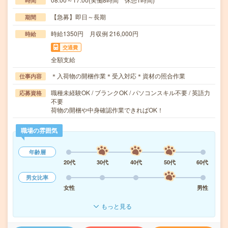
時間
【急募】即日～長期
期間
時給1350円 月収例 216,000円
時給
交通費
全額支給
＊入荷物の開梱作業＊受入対応＊資材の照合作業
仕事内容
職種未経験OK / ブランクOK / パソコンスキル不要 / 英語力
応募資格
不要
荷物の開梱や中身確認作業できればOK！
職場の雰囲気
年齢層
20代
30代
40代
50代
60代
男女比率
女性
男性
もっと見る