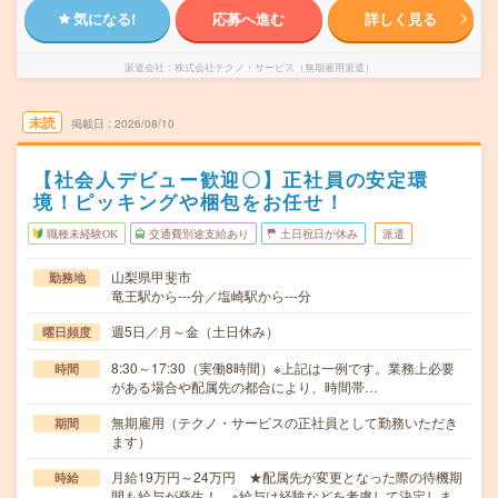
気になる!
応募へ進む
詳しく見る
派遣会社
株式会社テクノ・サービス（無期雇用派遣）
未読
掲載日
2026/08/10
【社会人デビュー歓迎〇】正社員の安定環
境！ピッキングや梱包をお任せ！
職種未経験OK
交通費別途支給あり
土日祝日が休み
派遣
山梨県甲斐市
勤務地
竜王駅から---分／塩崎駅から---分
週5日／月～金（土日休み）
曜日頻度
8:30～17:30（実働8時間）※上記は一例です。業務上必要
時間
がある場合や配属先の都合により、時間帯…
無期雇用（テクノ・サービスの正社員として勤務いただき
期間
ます）
月給19万円～24万円 ★配属先が変更となった際の待機期
時給
間も給与が発生！ ※給与は経験などを考慮して決定しま