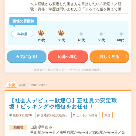
＼未経験から安定した働き方を目指したい方歓迎！／経
験・資格・学歴は問いません◎「そろそろ腰を据えて働…
職場の雰囲気
年齢層
20代
30代
40代
50代
60代
気になる!
応募へ進む
詳しく見る
派遣会社
株式会社テクノ・サービス（無期雇用派遣）
未読
掲載日
2026/08/10
【社会人デビュー歓迎〇】正社員の安定環
境！ピッキングや梱包をお任せ！
職種未経験OK
交通費別途支給あり
土日祝日が休み
派遣
山梨県甲府市
勤務地
甲府駅から---分／南甲府駅から---分／酒折駅から---分／金