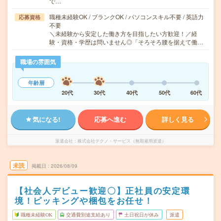
で…
職種未経験OK / ブランクOK / パソコンスキル不要 / 英語力
応募資格
不要
＼未経験から安定した働き方を目指したい方歓迎！／経
験・資格・学歴は問いません◎「そろそろ腰を据えて働…
職場の雰囲気
年齢層
20代
30代
40代
50代
60代
気になる!
応募へ進む
詳しく見る
派遣会社
株式会社テクノ・サービス（無期雇用派遣）
未読
掲載日
2026/08/09
【社会人デビュー歓迎〇】正社員の安定環
境！ピッキングや梱包をお任せ！
職種未経験OK
交通費別途支給あり
土日祝日が休み
派遣