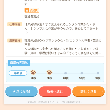
す
交通費
交通費支給
【未経験歓迎！すぐ覚えられるカンタン作業がたくさ
仕事内容
ん！】シンプルな作業が中心なので、安心してスタート
で…
職種未経験OK / ブランクOK / パソコンスキル不要 / 英語力
応募資格
不要
＼未経験から安定した働き方を目指したい方歓迎！／経
験・資格・学歴は問いません◎「そろそろ腰を据えて働…
職場の雰囲気
年齢層
20代
30代
40代
50代
60代
気になる!
応募へ進む
詳しく見る
派遣会社
株式会社テクノ・サービス（無期雇用派遣）