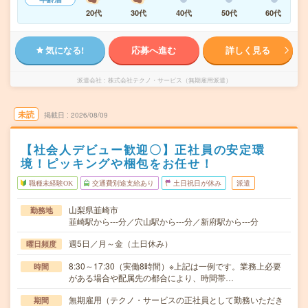
20代
30代
40代
50代
60代
気になる!
応募へ進む
詳しく見る
派遣会社
株式会社テクノ・サービス（無期雇用派遣）
未読
掲載日
2026/08/09
【社会人デビュー歓迎〇】正社員の安定環
境！ピッキングや梱包をお任せ！
職種未経験OK
交通費別途支給あり
土日祝日が休み
派遣
山梨県韮崎市
勤務地
韮崎駅から---分／穴山駅から---分／新府駅から---分
週5日／月～金（土日休み）
曜日頻度
8:30～17:30（実働8時間）※上記は一例です。業務上必要
時間
がある場合や配属先の都合により、時間帯…
無期雇用（テクノ・サービスの正社員として勤務いただき
期間