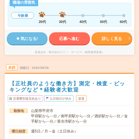
職場の雰囲気
年齢層
20代
30代
40代
50代
60代
気になる!
応募へ進む
詳しく見る
派遣会社
株式会社テクノ・サービス（無期雇用派遣）
未読
掲載日
2026/08/09
【正社員のような働き方】測定・検査・ピッ
キングなど＊経験者大歓迎
交通費別途支給あり
土日祝日が休み
派遣
山梨県甲府市
勤務地
甲府駅から---分／南甲府駅から---分／酒折駅から---分／金
手駅から---分／善光寺駅から---分
週5日／月～金（土日休み）
曜日頻度