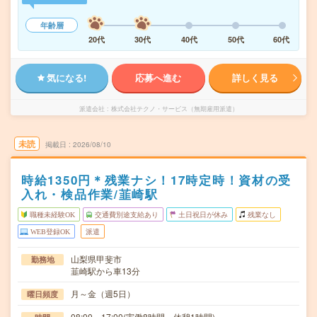
年齢層
20代
30代
40代
50代
60代
気になる!
応募へ進む
詳しく見る
派遣会社
株式会社テクノ・サービス（無期雇用派遣）
未読
掲載日
2026/08/10
時給1350円＊残業ナシ！17時定時！資材の受
入れ・検品作業/韮崎駅
職種未経験OK
交通費別途支給あり
土日祝日が休み
残業なし
WEB登録OK
派遣
山梨県甲斐市
勤務地
韮崎駅から車13分
月～金（週5日）
曜日頻度
08:00～17:00(実働8時間 休憩1時間)