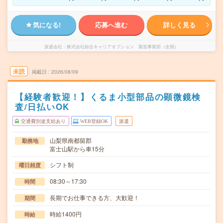
気になる!
応募へ進む
詳しく見る
派遣会社
株式会社綜合キャリアオプション 製造事業部（全国）
未読
掲載日
2026/08/09
【経験者歓迎！】くるま小型部品の顕微鏡検
査/日払いOK
交通費別途支給あり
WEB登録OK
派遣
山梨県南都留郡
勤務地
富士山駅から車15分
シフト制
曜日頻度
08:30～17:30
時間
長期でお仕事できる方、大歓迎！
期間
時給1400円
時給