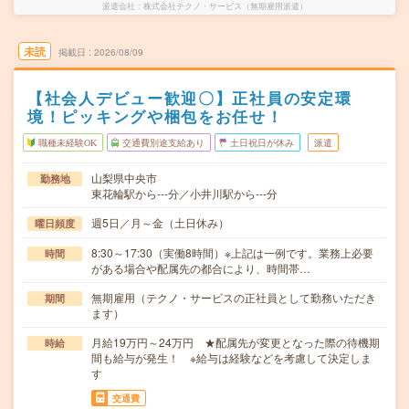
派遣会社
株式会社テクノ・サービス（無期雇用派遣）
未読
掲載日
2026/08/09
【社会人デビュー歓迎〇】正社員の安定環
境！ピッキングや梱包をお任せ！
職種未経験OK
交通費別途支給あり
土日祝日が休み
派遣
山梨県中央市
勤務地
東花輪駅から---分／小井川駅から---分
週5日／月～金（土日休み）
曜日頻度
8:30～17:30（実働8時間）※上記は一例です。業務上必要
時間
がある場合や配属先の都合により、時間帯…
無期雇用（テクノ・サービスの正社員として勤務いただき
期間
ます）
月給19万円～24万円 ★配属先が変更となった際の待機期
時給
間も給与が発生！ ※給与は経験などを考慮して決定しま
す
交通費