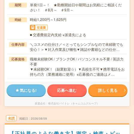
単発1日～！ ★勤務開始日や期間はお気軽にご相談くだ
期間
さい！ ＃8月～ ＃9月～
時給1,200円～1,625円
時給
交通費
■ 交通費規定内支給 ※派遣先による
＼コスメの仕分け／＜とってもシンプルなので未経験でも
仕事内容
安心！＞▼封入作業及び梱包▼雑誌や書籍などの仕分…
職種未経験OK / ブランクOK / パソコンスキル不要 / 英語力
応募資格
不要
▼未経験OK！（副業歓迎☆）▼高校生不可▼携帯電話をお
持ちの方（業務連絡に使用）※応募後のご連絡はメ…
気になる!
応募へ進む
詳しく見る
派遣会社
株式会社バイトレ（キャムコムグループ）
未読
掲載日
2026/08/09
【正社員のような働き方】測定・検査・ピッ