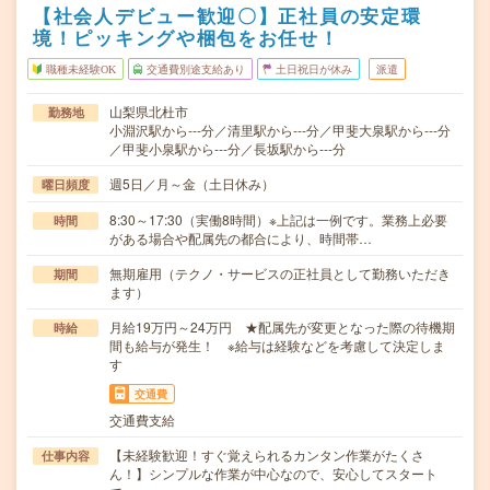
【社会人デビュー歓迎〇】正社員の安定環
境！ピッキングや梱包をお任せ！
職種未経験OK
交通費別途支給あり
土日祝日が休み
派遣
山梨県北杜市
勤務地
小淵沢駅から---分／清里駅から---分／甲斐大泉駅から---分
／甲斐小泉駅から---分／長坂駅から---分
週5日／月～金（土日休み）
曜日頻度
8:30～17:30（実働8時間）※上記は一例です。業務上必要
時間
がある場合や配属先の都合により、時間帯…
無期雇用（テクノ・サービスの正社員として勤務いただき
期間
ます）
月給19万円～24万円 ★配属先が変更となった際の待機期
時給
間も給与が発生！ ※給与は経験などを考慮して決定しま
す
交通費
交通費支給
【未経験歓迎！すぐ覚えられるカンタン作業がたくさ
仕事内容
ん！】シンプルな作業が中心なので、安心してスタート