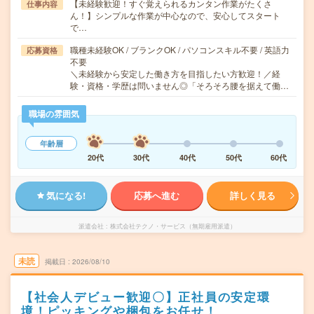
【未経験歓迎！すぐ覚えられるカンタン作業がたくさ
仕事内容
ん！】シンプルな作業が中心なので、安心してスタート
で…
職種未経験OK / ブランクOK / パソコンスキル不要 / 英語力
応募資格
不要
＼未経験から安定した働き方を目指したい方歓迎！／経
験・資格・学歴は問いません◎「そろそろ腰を据えて働…
職場の雰囲気
年齢層
20代
30代
40代
50代
60代
気になる!
応募へ進む
詳しく見る
派遣会社
株式会社テクノ・サービス（無期雇用派遣）
未読
掲載日
2026/08/10
【社会人デビュー歓迎〇】正社員の安定環
境！ピッキングや梱包をお任せ！