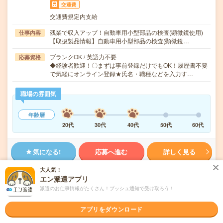
交通費
交通費規定内支給
残業で収入アップ！自動車用小型部品の検査(顕微鏡使用)
仕事内容
【取扱製品情報】自動車用小型部品の検査(顕微鏡…
ブランクOK / 英語力不要
応募資格
◆経験者歓迎！〇まずは事前登録だけでもOK！履歴書不要
で気軽にオンライン登録★氏名・職種などを入力す…
職場の雰囲気
年齢層
20代
30代
40代
50代
60代
気になる!
応募へ進む
詳しく見る
大人気！
派遣会社
株式会社綜合キャリアオプション 製造事業部（全国）
エン派遣アプリ
派遣のお仕事情報がたくさん！プッシュ通知で受け取ろう！
未読
掲載日
2026/08/09
アプリをダウンロード