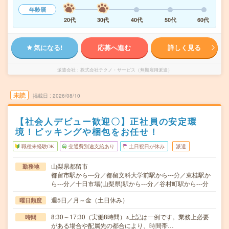
年齢層
20代
30代
40代
50代
60代
気になる!
応募へ進む
詳しく見る
派遣会社
株式会社テクノ・サービス（無期雇用派遣）
未読
掲載日
2026/08/10
【社会人デビュー歓迎〇】正社員の安定環
境！ピッキングや梱包をお任せ！
職種未経験OK
交通費別途支給あり
土日祝日が休み
派遣
山梨県都留市
勤務地
都留市駅から---分／都留文科大学前駅から---分／東桂駅か
ら---分／十日市場(山梨県)駅から---分／谷村町駅から---分
週5日／月～金（土日休み）
曜日頻度
8:30～17:30（実働8時間）※上記は一例です。業務上必要
時間
がある場合や配属先の都合により、時間帯…