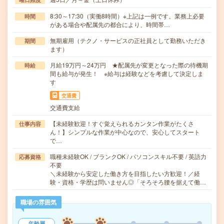
8:30～17:30（実働8時間）※上記は一例です。業務上必要
時間
がある場合や配属先の都合により、時間帯…
無期雇用（テクノ・サービスの正社員として勤務いただき
期間
ます）
月給19万円～24万円 ★配属先が変更となった際の待機期
時給
間も給与が発生！ ※給与は経験などを考慮して決定しま
す
交通費
交通費支給
【未経験歓迎！すぐ覚えられるカンタン作業がたくさ
仕事内容
ん！】シンプルな作業が中心なので、安心してスタート
で…
職種未経験OK / ブランクOK / パソコンスキル不要 / 英語力
応募資格
不要
＼未経験から安定した働き方を目指したい方歓迎！／経
験・資格・学歴は問いません◎「そろそろ腰を据えて働…
職場の雰囲気
年齢層