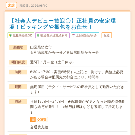
未読
掲載日
2026/08/10
【社会人デビュー歓迎〇】正社員の安定環
境！ピッキングや梱包をお任せ！
職種未経験OK
交通費別途支給あり
土日祝日が休み
派遣
山梨県笛吹市
勤務地
石和温泉駅から---分／春日居町駅から---分
週5日／月～金（土日休み）
曜日頻度
8:30～17:30（実働8時間）※上記は一例です。業務上必要
時間
がある場合や配属先の都合により、時間帯…
無期雇用（テクノ・サービスの正社員として勤務いただき
期間
ます）
月給19万円～24万円 ★配属先が変更となった際の待機期
時給
間も給与が発生！ ※給与は経験などを考慮して決定しま
す
交通費
交通費支給