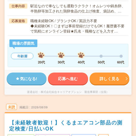
駅近なので車なしでも通勤ラクラク！オムレツや錦糸卵、
仕事内容
半熟卵等加工された鶏卵食品の仕上げ検査、袋詰め、…
職種未経験OK / ブランクOK / 英語力不要
応募資格
◆未経験OK！〇まずは事前登録だけでもOK！履歴書不要
で気軽にオンライン登録★氏名・職種などを入力す…
職場の雰囲気
年齢層
20代
30代
40代
50代
60代
気になる!
応募へ進む
詳しく見る
派遣会社
株式会社綜合キャリアオプション 製造事業部（全国）
未読
掲載日
2026/08/09
【未経験者歓迎！】くるまエアコン部品の測
定検査/日払いOK