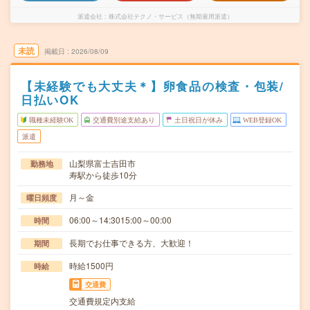
派遣会社
株式会社テクノ・サービス（無期雇用派遣）
未読
掲載日
2026/08/09
【未経験でも大丈夫＊】卵食品の検査・包装/
日払いOK
職種未経験OK
交通費別途支給あり
土日祝日が休み
WEB登録OK
派遣
山梨県富士吉田市
勤務地
寿駅から徒歩10分
月～金
曜日頻度
06:00～14:3015:00～00:00
時間
長期でお仕事できる方、大歓迎！
期間
時給1500円
時給
交通費
交通費規定内支給