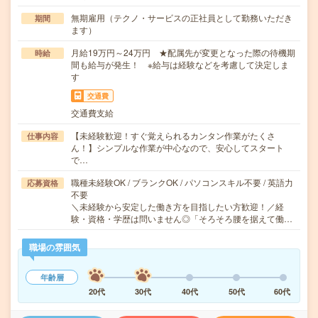
無期雇用（テクノ・サービスの正社員として勤務いただき
期間
ます）
月給19万円～24万円 ★配属先が変更となった際の待機期
時給
間も給与が発生！ ※給与は経験などを考慮して決定しま
す
交通費
交通費支給
【未経験歓迎！すぐ覚えられるカンタン作業がたくさ
仕事内容
ん！】シンプルな作業が中心なので、安心してスタート
で…
職種未経験OK / ブランクOK / パソコンスキル不要 / 英語力
応募資格
不要
＼未経験から安定した働き方を目指したい方歓迎！／経
験・資格・学歴は問いません◎「そろそろ腰を据えて働…
職場の雰囲気
年齢層
20代
30代
40代
50代
60代