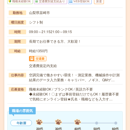
職種未経験OK
交通費別途支給あり
WEB登録OK
派遣
山梨県韮崎市
勤務地
シフト制
曜日頻度
09:00～21:1521:00～09:15
時間
長期でお仕事できる方、大歓迎！
期間
時給1350円
時給
交通費
交通費規定内支給
空調完備で働きやすい環境！・測定業務、機械操作や計測
仕事内容
結果のデータ入力業務・キャリパー、ノギス、QMゲ…
職種未経験OK / ブランクOK / 英語力不要
応募資格
◆未経験OK！〇まずは事前登録だけでもOK！履歴書不要
で気軽にオンライン登録★氏名・職種などを入力す…
職場の雰囲気
年齢層
20代
30代
40代
50代
60代