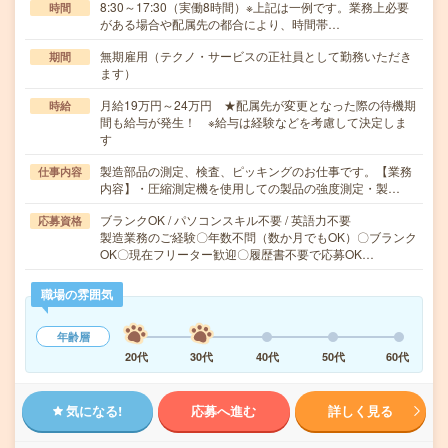
8:30～17:30（実働8時間）※上記は一例です。業務上必要
時間
がある場合や配属先の都合により、時間帯…
無期雇用（テクノ・サービスの正社員として勤務いただき
期間
ます）
月給19万円～24万円 ★配属先が変更となった際の待機期
時給
間も給与が発生！ ※給与は経験などを考慮して決定しま
す
製造部品の測定、検査、ピッキングのお仕事です。【業務
仕事内容
内容】・圧縮測定機を使用しての製品の強度測定・製…
ブランクOK / パソコンスキル不要 / 英語力不要
応募資格
製造業務のご経験〇年数不問（数か月でもOK）〇ブランク
OK〇現在フリーター歓迎〇履歴書不要で応募OK…
職場の雰囲気
年齢層
20代
30代
40代
50代
60代
気になる!
応募へ進む
詳しく見る