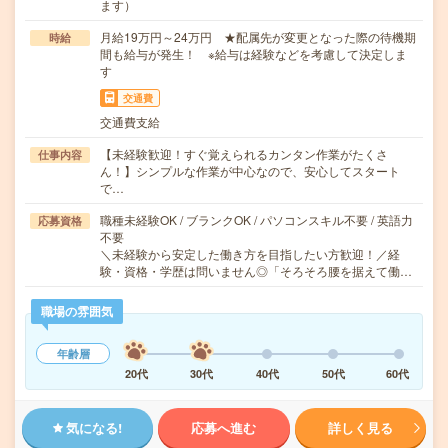
ます）
月給19万円～24万円 ★配属先が変更となった際の待機期
時給
間も給与が発生！ ※給与は経験などを考慮して決定しま
す
交通費
交通費支給
【未経験歓迎！すぐ覚えられるカンタン作業がたくさ
仕事内容
ん！】シンプルな作業が中心なので、安心してスタート
で…
職種未経験OK / ブランクOK / パソコンスキル不要 / 英語力
応募資格
不要
＼未経験から安定した働き方を目指したい方歓迎！／経
験・資格・学歴は問いません◎「そろそろ腰を据えて働…
職場の雰囲気
年齢層
20代
30代
40代
50代
60代
気になる!
応募へ進む
詳しく見る