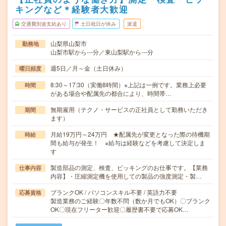
キングなど＊経験者大歓迎
交通費別途支給あり
土日祝日が休み
派遣
山梨県山梨市
勤務地
山梨市駅から---分／東山梨駅から---分
週5日／月～金（土日休み）
曜日頻度
8:30～17:30（実働8時間）※上記は一例です。業務上必要
時間
がある場合や配属先の都合により、時間帯…
無期雇用（テクノ・サービスの正社員として勤務いただき
期間
ます）
月給19万円～24万円 ★配属先が変更となった際の待機期
時給
間も給与が発生！ ※給与は経験などを考慮して決定しま
す
製造部品の測定、検査、ピッキングのお仕事です。【業務
仕事内容
内容】・圧縮測定機を使用しての製品の強度測定・製…
ブランクOK / パソコンスキル不要 / 英語力不要
応募資格
製造業務のご経験〇年数不問（数か月でもOK）〇ブランク
OK〇現在フリーター歓迎〇履歴書不要で応募OK…