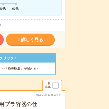
50代
60代
）
詳しく見る
クリック！
」
や
「応募歓迎」
が届きます！
一括
応募
No.SGSIY5165105-T4
用プラ容器の仕