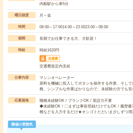
内船駅から車5分
曜日頻度
月～金
時間
08:00～17:0014:00～23:0023:00～08:00
期間
長期でお仕事できる方、大歓迎！
時給
時給1620円
交通費
交通費規定内支給
仕事内容
マシンオペレーター
原料を機械に投入してボタンを操作する作業、そして
務。シンプルな作業ばかりなので、未経験の方でも安
応募資格
職種未経験OK / ブランクOK / 英語力不要
◆未経験OK！〇まずは事前登録だけでもOK！履歴
種などを入力するだけ★オシゴトただいま少しずつ増
職場の雰囲気