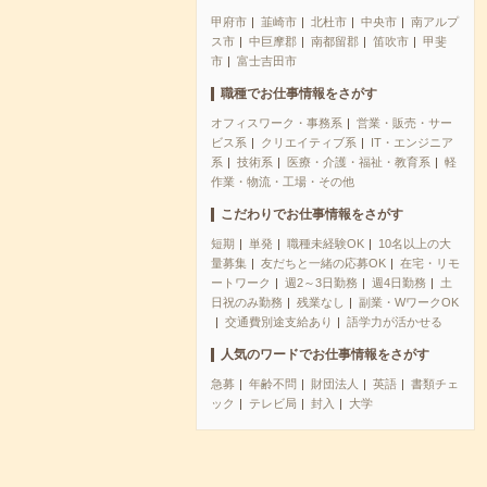
甲府市
韮崎市
北杜市
中央市
南アルプ
ス市
中巨摩郡
南都留郡
笛吹市
甲斐
市
富士吉田市
職種でお仕事情報をさがす
オフィスワーク・事務系
営業・販売・サー
ビス系
クリエイティブ系
IT・エンジニア
系
技術系
医療・介護・福祉・教育系
軽
作業・物流・工場・その他
こだわりでお仕事情報をさがす
短期
単発
職種未経験OK
10名以上の大
量募集
友だちと一緒の応募OK
在宅・リモ
ートワーク
週2～3日勤務
週4日勤務
土
日祝のみ勤務
残業なし
副業・WワークOK
交通費別途支給あり
語学力が活かせる
人気のワードでお仕事情報をさがす
急募
年齢不問
財団法人
英語
書類チェ
ック
テレビ局
封入
大学