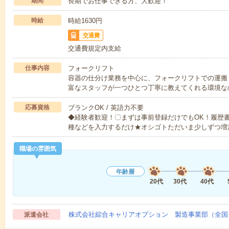
期間
長期でお仕事できる方、大歓迎！
時給
時給1630円
交通費
交通費規定内支給
仕事内容
フォークリフト
容器の仕分け業務を中心に、フォークリフトでの運搬
富なスタッフが一つひとつ丁寧に教えてくれる環境な
応募資格
ブランクOK / 英語力不要
◆経験者歓迎！〇まずは事前登録だけでもOK！履歴
種などを入力するだけ★オシゴトただいま少しずつ増
職場の雰囲気
年齢層
20代
30代
40代
株式会社綜合キャリアオプション 製造事業部（全国
派遣会社