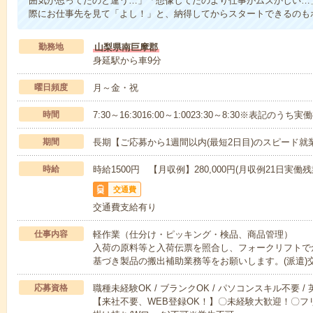
囲気が思ってたのと違う…」「想像してたのより仕事がムズかしい…
際にお仕事先を見て「よし！」と、納得してからスタートできるのも
勤務地
山梨県南巨摩郡
身延駅から車9分
曜日頻度
月～金・祝
時間
7:30～16:3016:00～1:0023:30～8:30※表記のう
期間
長期【ご応募から1週間以内(最短2日目)のスピード就
時給
時給1500円 【月収例】280,000円(月収例21日実働残
交通費
交通費支給有り
仕事内容
軽作業（仕分け・ピッキング・検品、商品管理）
入荷の原料等と入荷伝票を照合し、フォークリフトで
基づき製品の搬出補助業務等をお願いします。(派遣)
応募資格
職種未経験OK / ブランクOK / パソコンスキル不要 /
【来社不要、WEB登録OK！】〇未経験大歓迎！〇フリ