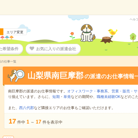
ヘル
エリア変更
た希望条件
お気に入りの派遣会社
遣の仕事一覧
山梨県南巨摩郡
の派遣のお仕事情報
南巨摩郡の派遣のお仕事情報です。
オフィスワーク・事務系
、
営業・販売・サ
り揃えています。さらに、
短期
・
単発
などの期間や、
職種未経験OK
などのこ
また、
西八代郡
など隣接エリアのお仕事もご確認いただけます。
17
1
17
件中
～
件を表示中