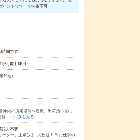
」なんてコトになるのは損ですよね。実
ポイントです！※学生不可
ち実働8時間です。
業が可能】即日～
業代込)
倉庫内の所定場所へ運搬、出荷指示書に
交替…
つづきを見る
 英語力不要
ーター、主婦(夫) 大歓迎！ ※お仕事の