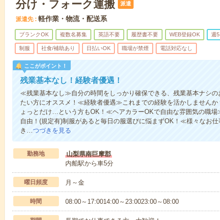
分け・フォーク運搬
派遣
軽作業・物流・配送系
派遣先
ブランクOK
複数名募集
英語不要
履歴書不要
WEB登録OK
週
制服
社食/補助あり
日払いOK
職場が禁煙
電話対応なし
ここがポイント！
残業基本なし！経験者優遇！
≪残業基本なし≫自分の時間をしっかり確保できる、残業基本ナシの
たい方にオススメ！≪経験者優遇≫これまでの経験を活かしませんか
ょっとだけ…という方もOK！≪ヘアカラーOKで自由な雰囲気の職場
自由！(規定有)制服があると毎日の服選びに悩まずOK！≪様々なお
き…
つづきを見る
勤務地
山梨県南巨摩郡
内船駅から車5分
曜日頻度
月～金
時間
08:00～17:0014:00～23:0023:00～08:00