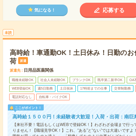
応募する
気になる！
未読
高時給！車通勤OK！土日休み！日勤のお
荷
派遣
日用品医薬関係
派遣先
職種未経験OK
社会人未経験OK
ブランクOK
既卒第二新卒OK
OA
WEB登録OK
週5日勤務
土日祝休
17時前までの仕事
交替制勤務
電話対応なし
自転車・バイクOK
ここがポイント！
高時給１５００円！未経験者大歓迎！入荷・出荷：南巨
【来社不要！電話もしくはWEBで登録OK！】わざわざ会場まで行っ
りません！【職場見学OK！】これ、“ある”と“ない”では大違いです