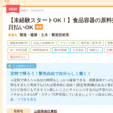
未読
NEW
掲載日
2026/08/05
【未経験スタートOK！】食品容器の原料
日払いOK
派遣
製造・建築・土木・製造技術系
派遣先
職種未経験OK
社会人未経験OK
ブランクOK
既卒第二新卒OK
複数
40～50代活躍
WEB登録OK
週5日勤務
土日祝休
残業なし
交費
電話対応なし
ここがポイント！
定時で帰ろう！髪色自由で自分らしく働く！
≪定時で帰ろう≫自分の時間をしっかり確保できる、残業基本ナシの
明るすぎたり奇抜でなければ基本的に自由！(規定有)制服があると毎
だけど自分にもできそう≫新しいことにチャレンジするのは不安だけ
イチからスキルUP・ステップUP目指していきましょう！≪自分に向
あ…
つづきを見る
勤務地
山梨県南巨摩郡