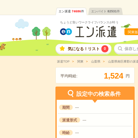
エン派遣
74686
件
エンバイト
82531
件
ちょうど良いワークライフバランスが叶う
関東版
気になる！リスト
0
保存し
派遣TOP
関東
山梨県
山梨県南巨摩郡の派
,
1
5
2
4
平均時給:
円
設定中の検索条件
期間
---
派遣形式
---
時給
---