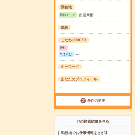
勤務地
南巨摩郡
勤務エリア
職種
---
こだわりINDEX
---
絶対
---
できれば
キーワード
---
あなたのプロフィール
---
条件の変更
他の検索結果を見る
勤務地でお仕事情報をさがす