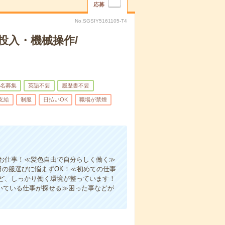
応募
No.SGSIY5161105-T4
投入・機械操作/
名募集
英語不要
履歴書不要
支給
制服
日払いOK
職場が禁煙
お仕事！≪髪色自由で自分らしく働く≫
日の服選びに悩まずOK！≪初めての仕事
ど、しっかり働く環境が整っています！
いている仕事が探せる≫困った事などが