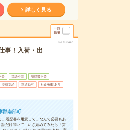
詳しく見る
一括
応募
No.898445
仕事！入荷・出
不要
英語不要
履歴書不要
交費支給
車通勤可
社食/補助あり
摩郡南部町
て…履歴書を用意して…なんて必要もあ
よ！話だけ聞いて、いざ始めてみたら「雰