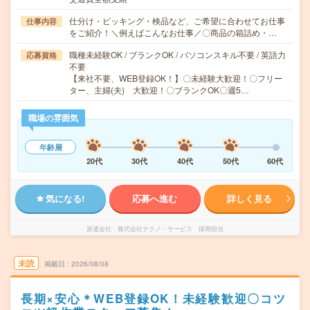
仕分け・ピッキング・検品など、ご希望に合わせてお仕事
仕事内容
をご紹介！＼例えばこんなお仕事／〇商品の箱詰め・…
職種未経験OK / ブランクOK / パソコンスキル不要 / 英語力
応募資格
不要
【来社不要、WEB登録OK！】〇未経験大歓迎！〇フリー
ター、主婦(夫) 大歓迎！〇ブランクOK〇週5…
職場の雰囲気
年齢層
20代
30代
40代
50代
60代
気になる!
応募へ進む
詳しく見る
派遣会社
株式会社テクノ・サービス 採用担当
未読
掲載日
2026/08/08
長期×安心＊WEB登録OK！未経験歓迎〇コツ