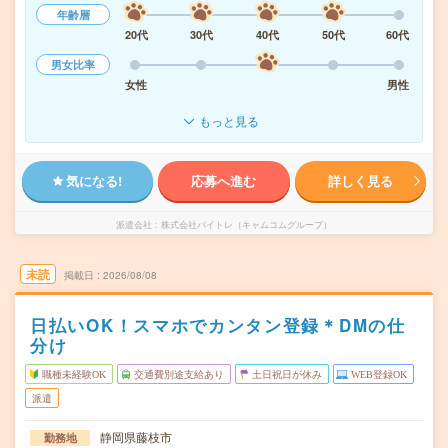
年齢層
20代
30代
40代
50代
60代
男女比率
女性
男性
もっと見る
気になる!
応募へ進む
詳しく見る
派遣会社
株式会社バイトレ（キャムコムグループ）
未読
掲載日
2026/08/08
日払いOK！スマホでカンタン登録＊DMの仕
分け
職種未経験OK
交通費別途支給あり
土日祝日が休み
WEB登録OK
派遣
静岡県藤枝市
勤務地