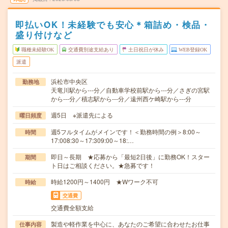
即払いOK！未経験でも安心＊箱詰め・検品・
盛り付けなど
職種未経験OK
交通費別途支給あり
土日祝日が休み
WEB登録OK
派遣
浜松市中央区
勤務地
天竜川駅から---分／自動車学校前駅から---分／さぎの宮駅
から---分／積志駅から---分／遠州西ケ崎駅から---分
週5日 ※派遣先による
曜日頻度
週5フルタイムがメインです！＜勤務時間の例＞8:00～
時間
17:008:30～17:309:00～18:…
即日～長期 ★応募から「最短2日後」に勤務OK！スター
期間
ト日はご相談ください。★急募です！
時給1200円～1400円 ★Wワーク不可
時給
交通費
交通費全額支給
製造や軽作業を中心に、あなたのご希望に合わせたお仕事
仕事内容