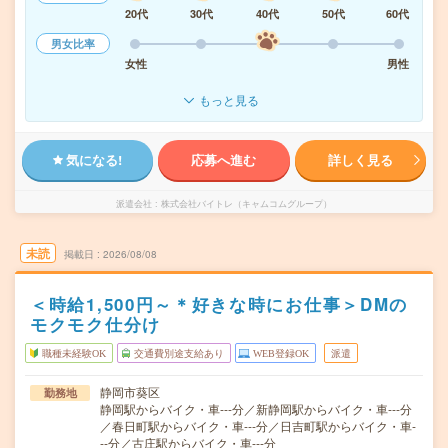
20代
30代
40代
50代
60代
男女比率
女性
男性
もっと見る
気になる!
応募へ進む
詳しく見る
派遣会社
株式会社バイトレ（キャムコムグループ）
未読
掲載日
2026/08/08
＜時給1,500円～＊好きな時にお仕事＞DMの
モクモク仕分け
職種未経験OK
交通費別途支給あり
WEB登録OK
派遣
静岡市葵区
勤務地
静岡駅からバイク・車---分／新静岡駅からバイク・車---分
／春日町駅からバイク・車---分／日吉町駅からバイク・車-
--分／古庄駅からバイク・車---分