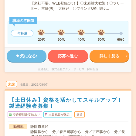
【来社不要、WEB登録OK！】〇未経験大歓迎！〇フリー
ター、主婦(夫) 大歓迎！〇ブランクOK〇週5…
職場の雰囲気
年齢層
20代
30代
40代
50代
60代
気になる!
応募へ進む
詳しく見る
派遣会社
株式会社テクノ・サービス 採用担当
未読
掲載日
2026/08/07
【土日休み】資格を活かしてスキルアップ！
製造経験者募集！
交通費別途支給あり
土日祝日が休み
派遣
静岡市葵区
勤務地
静岡駅から---分／春日町駅から---分／古庄駅から---分／長