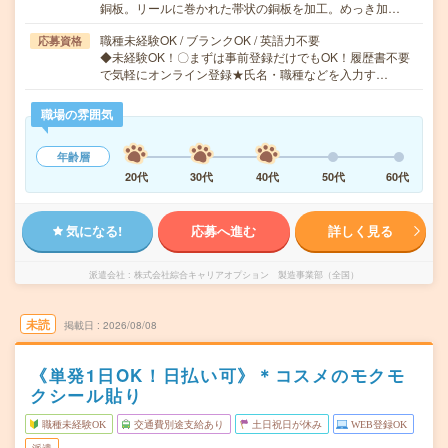
銅板。リールに巻かれた帯状の銅板を加工。めっき加…
職種未経験OK / ブランクOK / 英語力不要
応募資格
◆未経験OK！〇まずは事前登録だけでもOK！履歴書不要
で気軽にオンライン登録★氏名・職種などを入力す…
職場の雰囲気
年齢層
20代
30代
40代
50代
60代
気になる!
応募へ進む
詳しく見る
派遣会社
株式会社綜合キャリアオプション 製造事業部（全国）
未読
掲載日
2026/08/08
《単発1日OK！日払い可》＊コスメのモクモ
クシール貼り
職種未経験OK
交通費別途支給あり
土日祝日が休み
WEB登録OK