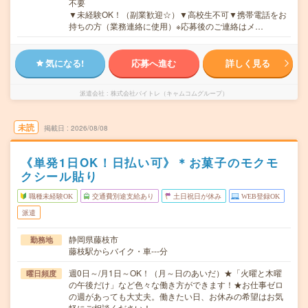
不要
▼未経験OK！（副業歓迎☆）▼高校生不可▼携帯電話をお
持ちの方（業務連絡に使用）※応募後のご連絡はメ…
気になる!
応募へ進む
詳しく見る
派遣会社
株式会社バイトレ（キャムコムグループ）
未読
掲載日
2026/08/08
《単発1日OK！日払い可》＊お菓子のモクモ
クシール貼り
職種未経験OK
交通費別途支給あり
土日祝日が休み
WEB登録OK
派遣
静岡県藤枝市
勤務地
藤枝駅からバイク・車---分
週0日～/月1日～OK！（月～日のあいだ）★「火曜と木曜
曜日頻度
の午後だけ」など色々な働き方ができます！★お仕事ゼロ
の週があっても大丈夫。働きたい日、お休みの希望はお気
軽にご相談ください！