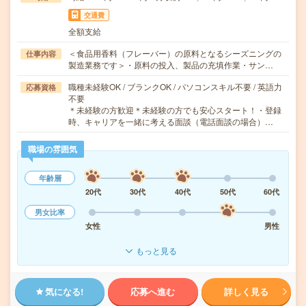
交通費
全額支給
＜食品用香料（フレーバー）の原料となるシーズニングの
仕事内容
製造業務です＞・原料の投入、製品の充填作業・サン…
職種未経験OK / ブランクOK / パソコンスキル不要 / 英語力
応募資格
不要
＊未経験の方歓迎＊未経験の方でも安心スタート！・登録
時、キャリアを一緒に考える面談（電話面談の場合）…
職場の雰囲気
年齢層
20代
30代
40代
50代
60代
男女比率
女性
男性
もっと見る
気になる!
応募へ進む
詳しく見る