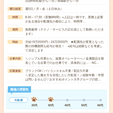
沼(静岡県)駅から---分／閑蔵駅から---分
週5日／月～金（土日休み）
曜日頻度
8:30～17:30（実働8時間）※上記は一例です。業務上必要
時間
がある場合や配属先の都合により、時間帯…
無期雇用（テクノ・サービスの正社員として勤務いただき
期間
ます）
月給19万2000円～24万2000円 ★配属先が変更となった
時給
際の待機期間も給与が発生！ ※給与は経験などを考慮し
て決定します
＼シンプル作業から、旋盤オペレーターへ／金属製品を製
仕事内容
造している企業でのお仕事です。具体的には…・NC…
ブランクOK / パソコンスキル不要 / 英語力不要
応募資格
＼安定した働き方を目指したい方歓迎！／経験年数・学歴
は問いません◎▽おすすめポイント大手グループの団…
職場の雰囲気
年齢層
20代
30代
40代
50代
60代