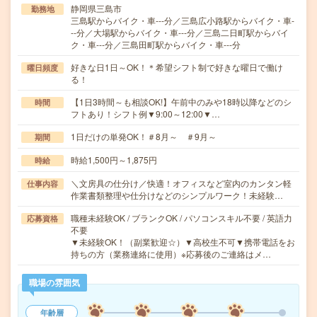
静岡県三島市
勤務地
三島駅からバイク・車---分／三島広小路駅からバイク・車-
--分／大場駅からバイク・車---分／三島二日町駅からバイ
ク・車---分／三島田町駅からバイク・車---分
好きな日1日～OK！＊希望シフト制で好きな曜日で働け
曜日頻度
る！
【1日3時間～も相談OK!】午前中のみや18時以降などのシ
時間
フトあり！シフト例▼9:00～12:00▼…
1日だけの単発OK！＃8月～ ＃9月～
期間
時給1,500円～1,875円
時給
＼文房具の仕分け／快適！オフィスなど室内のカンタン軽
仕事内容
作業書類整理や仕分けなどのシンプルワーク！未経験…
職種未経験OK / ブランクOK / パソコンスキル不要 / 英語力
応募資格
不要
▼未経験OK！（副業歓迎☆）▼高校生不可▼携帯電話をお
持ちの方（業務連絡に使用）※応募後のご連絡はメ…
職場の雰囲気
年齢層