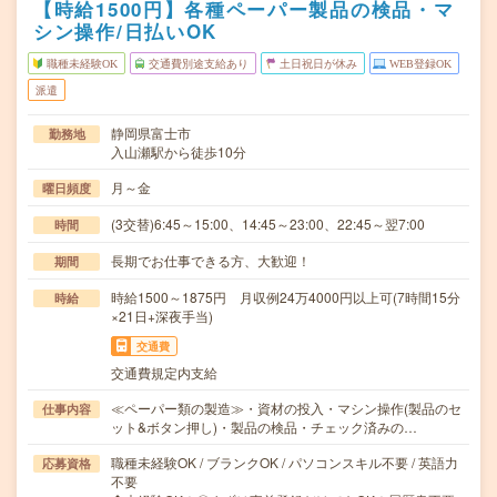
【時給1500円】各種ペーパー製品の検品・マ
シン操作/日払いOK
職種未経験OK
交通費別途支給あり
土日祝日が休み
WEB登録OK
派遣
静岡県富士市
勤務地
入山瀬駅から徒歩10分
月～金
曜日頻度
(3交替)6:45～15:00、14:45～23:00、22:45～翌7:00
時間
長期でお仕事できる方、大歓迎！
期間
時給1500～1875円 月収例24万4000円以上可(7時間15分
時給
×21日+深夜手当)
交通費
交通費規定内支給
≪ペーパー類の製造≫・資材の投入・マシン操作(製品のセ
仕事内容
ット&ボタン押し)・製品の検品・チェック済みの…
職種未経験OK / ブランクOK / パソコンスキル不要 / 英語力
応募資格
不要