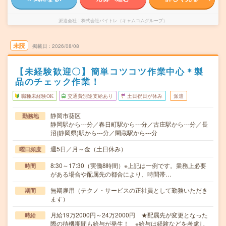
派遣会社
株式会社バイトレ（キャムコムグループ）
未読
掲載日
2026/08/08
【未経験歓迎〇】簡単コツコツ作業中心＊製
品のチェック作業！
職種未経験OK
交通費別途支給あり
土日祝日が休み
派遣
静岡市葵区
勤務地
静岡駅から---分／春日町駅から---分／古庄駅から---分／長
沼(静岡県)駅から---分／閑蔵駅から---分
週5日／月～金（土日休み）
曜日頻度
8:30～17:30（実働8時間）※上記は一例です。業務上必要
時間
がある場合や配属先の都合により、時間帯…
無期雇用（テクノ・サービスの正社員として勤務いただき
期間
ます）
月給19万2000円～24万2000円 ★配属先が変更となった
時給
際の待機期間も給与が発生！ ※給与は経験などを考慮し