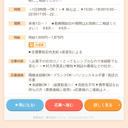
＜1日3時間～OK！＞▼ 例えば… ▼15:00～18:0015:00～
時間
22:0017:00～22:…
単発1日～！ ★勤務開始日や期間はお気軽にご相談くだ
期間
さい！ ＃8月～ ＃9月～
時給1,500円～1,875円
時給
交通費
■ 交通費規定内支給 ※派遣先による
＼お菓子の仕分け／＜とってもシンプルなので未経験でも
仕事内容
安心！＞▼封入作業及び梱包▼雑誌や書籍などの仕分…
職種未経験OK / ブランクOK / パソコンスキル不要 / 英語力
応募資格
不要
▼未経験OK！（副業歓迎☆）▼高校生不可▼携帯電話をお
持ちの方（業務連絡に使用）※応募後のご連絡はメ…
気になる!
応募へ進む
詳しく見る
派遣会社
株式会社バイトレ（キャムコムグループ）