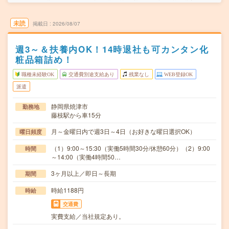
未読
掲載日
2026/08/07
週3～＆扶養内OK！14時退社も可カンタン化
粧品箱詰め！
職種未経験OK
交通費別途支給あり
残業なし
WEB登録OK
派遣
静岡県焼津市
勤務地
藤枝駅から車15分
月～金曜日内で週3日～4日（お好きな曜日選択OK）
曜日頻度
（1）9:00～15:30（実働5時間30分/休憩60分）（2）9:00
時間
～14:00（実働4時間50…
3ヶ月以上／即日～長期
期間
時給1188円
時給
交通費
実費支給／当社規定あり。