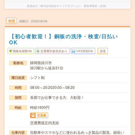
派遣会社
株式会社綜合キャリアオプション 製造事業部（全国）
未読
掲載日
2026/08/08
【初心者歓迎！】銅板の洗浄・検査/日払い
OK
職種未経験OK
交通費別途支給あり
WEB登録OK
派遣
静岡県掛川市
勤務地
掛川駅から徒歩31分
シフト制
曜日頻度
08:00～20:2020:00～08:20
時間
長期でお仕事できる方、大歓迎！
期間
時給1600円
時給
交通費
交通費規定内支給
自動車やスマホなどに使われるめっき製品の製造。細長い
仕事内容