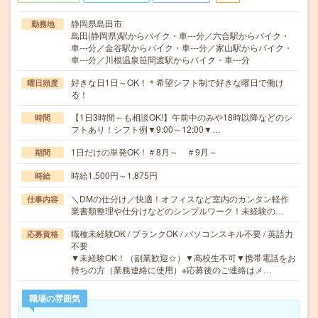
静岡県島田市
勤務地
島田(静岡県)駅からバイク・車---分／六合駅からバイク・
車---分／金谷駅からバイク・車---分／家山駅からバイク・
車---分／川根温泉笹間渡駅からバイク・車---分
好きな日1日～OK！＊希望シフト制で好きな曜日で働け
曜日頻度
る！
【1日3時間～も相談OK!】午前中のみや18時以降などのシ
時間
フトあり！シフト例▼9:00～12:00▼…
1日だけの単発OK！＃8月～ ＃9月～
期間
時給1,500円～1,875円
時給
＼DMの仕分け／快適！オフィスなど室内のカンタン軽作
仕事内容
業書類整理や仕分けなどのシンプルワーク！未経験の…
職種未経験OK / ブランクOK / パソコンスキル不要 / 英語力
応募資格
不要
▼未経験OK！（副業歓迎☆）▼高校生不可▼携帯電話をお
持ちの方（業務連絡に使用）※応募後のご連絡はメ…
職場の雰囲気