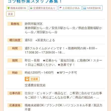
コツ軽作業スタッフ募集！
職種未経験OK
交通費別途支給あり
土日祝日が休み
WEB登録OK
派遣
静岡市駿河区
勤務地
東静岡駅から---分／安倍川駅から---分／県総合運動場駅か
ら---分／用宗駅から---分
週5日 ※派遣先による
曜日頻度
週5フルタイムがメインです！＜勤務時間の例＞8:00～
時間
17:008:30～17:309:00～18:…
即日～長期 ★応募から「最短2日後」に勤務OK！スター
期間
ト日はご相談ください。★急募です！
時給1200円～1400円 ★Wワーク不可
時給
交通費
交通費全額支給
仕分け・ピッキング・検品など、ご希望に合わせてお仕事
仕事内容
をご紹介！＼例えばこんなお仕事／〇商品の箱詰め・…
職種未経験OK / ブランクOK / パソコンスキル不要 / 英語力
応募資格
不要