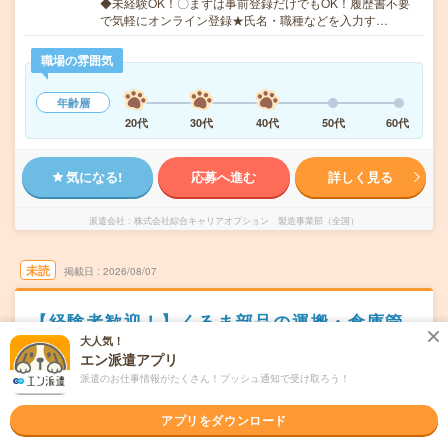
◆未経験OK！〇まずは事前登録だけでもOK！履歴書不要
で気軽にオンライン登録★氏名・職種などを入力す…
職場の雰囲気
年齢層
20代
30代
40代
50代
60代
気になる!
応募へ進む
詳しく見る
派遣会社
株式会社綜合キャリアオプション 製造事業部（全国）
未読
掲載日
2026/08/07
【経験者歓迎！】くるま部品の運搬・倉庫管
理/日払いOK
大人気！
エン派遣アプリ
交通費別途支給あり
土日祝日が休み
WEB登録OK
派遣
派遣のお仕事情報がたくさん！プッシュ通知で受け取ろう！
静岡県湖西市
勤務地
アプリをダウンロード
鷲津駅から車10分