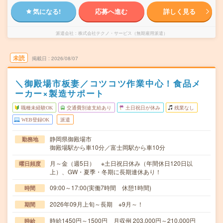
気になる!
応募へ進む
詳しく見る
派遣会社
株式会社テクノ・サービス（無期雇用派遣）
未読
掲載日
2026/08/07
＼御殿場市板妻／コツコツ作業中心！食品メ
ーカー×製造サポート
職種未経験OK
交通費別途支給あり
土日祝日が休み
残業なし
WEB登録OK
派遣
静岡県御殿場市
勤務地
御殿場駅から車10分／富士岡駅から車10分
月～金（週5日） ※土日祝日休み（年間休日120日以
曜日頻度
上）、GW・夏季・冬期に長期連休あり！
09:00～17:00(実働7時間 休憩1時間)
時間
2026年09月上旬～長期 ※9月～！
期間
時給1450円～1500円 月収例 203,000円～210,000円
時給