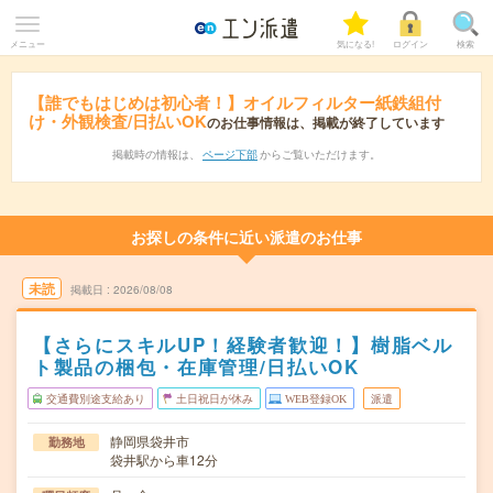
メニュー
気になる!
ログイン
検索
【誰でもはじめは初心者！】オイルフィルター紙鉄組付
け・外観検査/日払いOK
のお仕事情報は、掲載が終了しています
掲載時の情報は、
ページ下部
からご覧いただけます。
お探しの条件に近い派遣のお仕事
未読
掲載日
2026/08/08
【さらにスキルUP！経験者歓迎！】樹脂ベル
ト製品の梱包・在庫管理/日払いOK
交通費別途支給あり
土日祝日が休み
WEB登録OK
派遣
静岡県袋井市
勤務地
袋井駅から車12分