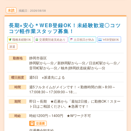
未読
掲載日
2026/08/08
長期×安心＊WEB登録OK！未経験歓迎〇コツ
コツ軽作業スタッフ募集！
職種未経験OK
交通費別途支給あり
土日祝日が休み
WEB登録OK
派遣
静岡市葵区
勤務地
静岡駅から---分／新静岡駅から---分／日吉町駅から---分／
音羽町駅から---分／柚木(静岡鉄道線)駅から---分
週5日 ※派遣先による
曜日頻度
週5フルタイムがメインです！＜勤務時間の例＞8:00～
時間
17:008:30～17:309:00～18:…
即日～長期 ★応募から「最短2日後」に勤務OK！スター
期間
ト日はご相談ください。★急募です！
時給1200円～1400円 ★Wワーク不可
時給
交通費
交通費全額支給