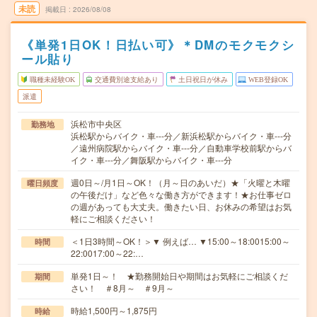
未読
掲載日
2026/08/08
《単発1日OK！日払い可》＊DMのモクモクシ
ール貼り
職種未経験OK
交通費別途支給あり
土日祝日が休み
WEB登録OK
派遣
浜松市中央区
勤務地
浜松駅からバイク・車---分／新浜松駅からバイク・車---分
／遠州病院駅からバイク・車---分／自動車学校前駅からバ
イク・車---分／舞阪駅からバイク・車---分
週0日～/月1日～OK！（月～日のあいだ）★「火曜と木曜
曜日頻度
の午後だけ」など色々な働き方ができます！★お仕事ゼロ
の週があっても大丈夫。働きたい日、お休みの希望はお気
軽にご相談ください！
＜1日3時間～OK！＞▼ 例えば… ▼15:00～18:0015:00～
時間
22:0017:00～22:…
単発1日～！ ★勤務開始日や期間はお気軽にご相談くだ
期間
さい！ ＃8月～ ＃9月～
時給1,500円～1,875円
時給