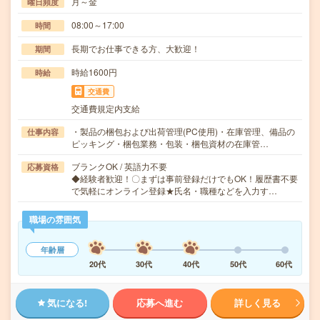
月～金
曜日頻度
08:00～17:00
時間
長期でお仕事できる方、大歓迎！
期間
時給1600円
時給
交通費
交通費規定内支給
・製品の梱包および出荷管理(PC使用)・在庫管理、備品の
仕事内容
ピッキング・梱包業務・包装・梱包資材の在庫管…
ブランクOK / 英語力不要
応募資格
◆経験者歓迎！〇まずは事前登録だけでもOK！履歴書不要
で気軽にオンライン登録★氏名・職種などを入力す…
職場の雰囲気
年齢層
20代
30代
40代
50代
60代
気になる!
応募へ進む
詳しく見る