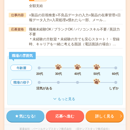
全額支給
○製品の目視検査○不良品データの入力○製品の在庫管理○日
仕事内容
報データ入力○入荷処理※慣れたら一部、メール…
職種未経験OK / ブランクOK / パソコンスキル不要 / 英語力
応募資格
不要
＊未経験の方歓迎＊未経験の方でも安心スタート！・登録
時、キャリアを一緒に考える面談（電話面談の場合）…
職場の雰囲気
年齢層
20代
30代
40代
50代
60代
職場の様子
活気がある
しずか
もっと見る
気になる!
応募へ進む
詳しく見る
派遣会社
パーソルテンプスタッフ株式会社 （旧テンプスタッフ株式会社）