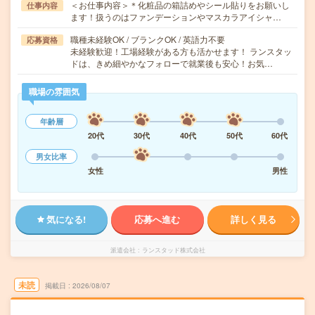
＜お仕事内容＞＊化粧品の箱詰めやシール貼りをお願いし
仕事内容
ます！扱うのはファンデーションやマスカラアイシャ…
職種未経験OK / ブランクOK / 英語力不要
応募資格
未経験歓迎！工場経験がある方も活かせます！ ランスタッ
ドは、きめ細やかなフォローで就業後も安心！お気…
職場の雰囲気
年齢層
20代
30代
40代
50代
60代
男女比率
女性
男性
気になる!
応募へ進む
詳しく見る
派遣会社
ランスタッド株式会社
未読
掲載日
2026/08/07