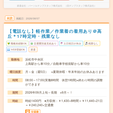
派遣会社
パーソルテンプスタッフ株式会社 （旧テンプスタッフ株式会社）
未読
掲載日
2026/08/07
【電話なし】軽作業／作業着の着用あり＠高
丘＊17時定時・残業なし
職種未経験OK
交通費別途支給あり
土日祝日が休み
残業なし
WEB登録OK
派遣
浜松市中央区
勤務地
上島駅から車10分／自動車学校前駅から車10分
月～金（週5日） ※夏期休暇・年末年始のお休みあります
曜日頻度
08:00～17:00(実働8時間 休憩1時間)※終わり時間の調整
時間
ができます
2026年09月上旬～長期 ※9月～！
期間
時給1430円 ●月収例：￥1,430×8時間＝￥11,440×21日
時給
＝￥240,240+交通費
交通費