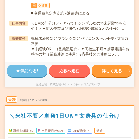
交通費
■ 交通費規定内支給 ※派遣先による
＼DMの仕分け／＜とってもシンプルなので未経験でも安
仕事内容
心！＞▼封入作業及び梱包▼雑誌や書籍などの仕分け…
職種未経験OK / ブランクOK / パソコンスキル不要 / 英語力
応募資格
不要
▼未経験OK！（副業歓迎☆）▼高校生不可▼携帯電話をお
持ちの方（業務連絡に使用）※応募後のご連絡はメ…
気になる!
応募へ進む
詳しく見る
派遣会社
株式会社バイトレ（キャムコムグループ）
未読
掲載日
2026/08/08
＼来社不要／単発1日OK＊文房具の仕分け
職種未経験OK
土日祝日が休み
WEB登録OK
派遣