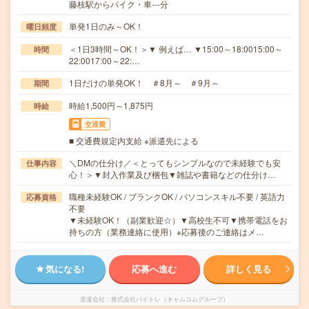
藤枝駅からバイク・車---分
単発1日のみ～OK！
曜日頻度
＜1日3時間～OK！＞▼ 例えば… ▼15:00～18:0015:00～
時間
22:0017:00～22:…
1日だけの単発OK！ ＃8月～ ＃9月～
期間
時給1,500円～1,875円
時給
交通費
■ 交通費規定内支給 ※派遣先による
＼DMの仕分け／＜とってもシンプルなので未経験でも安
仕事内容
心！＞▼封入作業及び梱包▼雑誌や書籍などの仕分け…
職種未経験OK / ブランクOK / パソコンスキル不要 / 英語力
応募資格
不要
▼未経験OK！（副業歓迎☆）▼高校生不可▼携帯電話をお
持ちの方（業務連絡に使用）※応募後のご連絡はメ…
気になる!
応募へ進む
詳しく見る
派遣会社
株式会社バイトレ（キャムコムグループ）