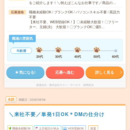
をご紹介します！＼例えばこんなお仕事です／商品の…
職種未経験OK / ブランクOK / パソコンスキル不要 / 英語力
応募資格
不要
【来社不要、WEB登録OK！】〇未経験大歓迎！〇フリー
ター、主婦(夫) 大歓迎！〇ブランクOK〇週5…
職場の雰囲気
年齢層
20代
30代
40代
50代
60代
気になる!
応募へ進む
詳しく見る
派遣会社
株式会社テクノ・サービス 採用担当
未読
掲載日
2026/08/08
＼来社不要／単発1日OK＊DMの仕分け
職種未経験OK
土日祝日が休み
WEB登録OK
派遣