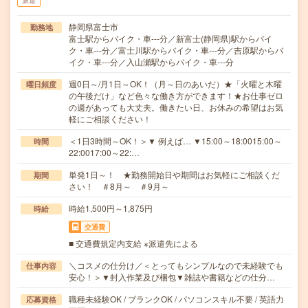
派遣
静岡県富士市
勤務地
富士駅からバイク・車---分／新富士(静岡県)駅からバイ
ク・車---分／富士川駅からバイク・車---分／吉原駅からバ
イク・車---分／入山瀬駅からバイク・車---分
週0日～/月1日～OK！（月～日のあいだ）★「火曜と木曜
曜日頻度
の午後だけ」など色々な働き方ができます！★お仕事ゼロ
の週があっても大丈夫。働きたい日、お休みの希望はお気
軽にご相談ください！
＜1日3時間～OK！＞▼ 例えば… ▼15:00～18:0015:00～
時間
22:0017:00～22:…
単発1日～！ ★勤務開始日や期間はお気軽にご相談くだ
期間
さい！ ＃8月～ ＃9月～
時給1,500円～1,875円
時給
交通費
■ 交通費規定内支給 ※派遣先による
＼コスメの仕分け／＜とってもシンプルなので未経験でも
仕事内容
安心！＞▼封入作業及び梱包▼雑誌や書籍などの仕分…
職種未経験OK / ブランクOK / パソコンスキル不要 / 英語力
応募資格