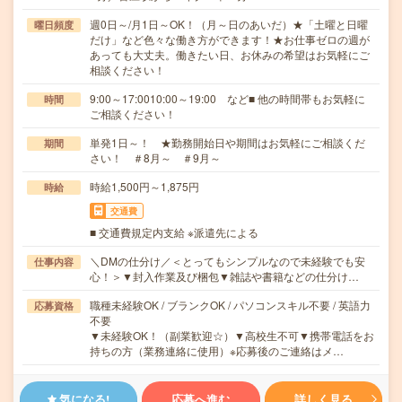
週0日～/月1日～OK！（月～日のあいだ）★「土曜と日曜
曜日頻度
だけ」など色々な働き方ができます！★お仕事ゼロの週が
あっても大丈夫。働きたい日、お休みの希望はお気軽にご
相談ください！
9:00～17:0010:00～19:00 など■ 他の時間帯もお気軽に
時間
ご相談ください！
単発1日～！ ★勤務開始日や期間はお気軽にご相談くだ
期間
さい！ ＃8月～ ＃9月～
時給1,500円～1,875円
時給
交通費
■ 交通費規定内支給 ※派遣先による
＼DMの仕分け／＜とってもシンプルなので未経験でも安
仕事内容
心！＞▼封入作業及び梱包▼雑誌や書籍などの仕分け…
職種未経験OK / ブランクOK / パソコンスキル不要 / 英語力
応募資格
不要
▼未経験OK！（副業歓迎☆）▼高校生不可▼携帯電話をお
持ちの方（業務連絡に使用）※応募後のご連絡はメ…
気になる!
応募へ進む
詳しく見る