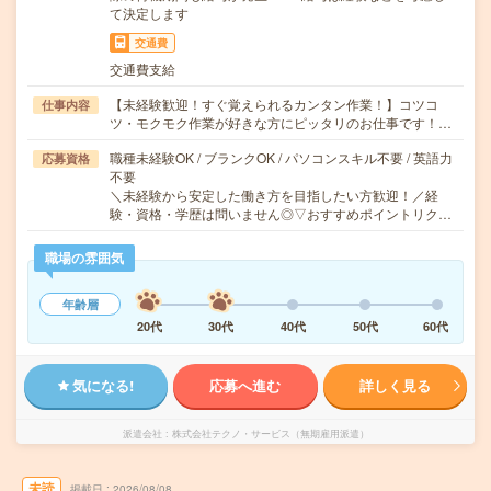
て決定します
交通費
交通費支給
【未経験歓迎！すぐ覚えられるカンタン作業！】コツコ
仕事内容
ツ・モクモク作業が好きな方にピッタリのお仕事です！…
職種未経験OK / ブランクOK / パソコンスキル不要 / 英語力
応募資格
不要
＼未経験から安定した働き方を目指したい方歓迎！／経
験・資格・学歴は問いません◎▽おすすめポイントリク…
職場の雰囲気
年齢層
20代
30代
40代
50代
60代
気になる!
応募へ進む
詳しく見る
派遣会社
株式会社テクノ・サービス（無期雇用派遣）
未読
掲載日
2026/08/08