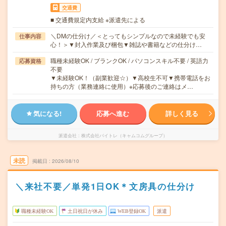
交通費
■ 交通費規定内支給 ※派遣先による
＼DMの仕分け／＜とってもシンプルなので未経験でも安
仕事内容
心！＞▼封入作業及び梱包▼雑誌や書籍などの仕分け…
職種未経験OK / ブランクOK / パソコンスキル不要 / 英語力
応募資格
不要
▼未経験OK！（副業歓迎☆）▼高校生不可▼携帯電話をお
持ちの方（業務連絡に使用）※応募後のご連絡はメ…
気になる!
応募へ進む
詳しく見る
派遣会社
株式会社バイトレ（キャムコムグループ）
未読
掲載日
2026/08/10
＼来社不要／単発1日OK＊文房具の仕分け
職種未経験OK
土日祝日が休み
WEB登録OK
派遣