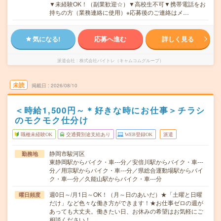
▼未経験OK！（副業歓迎☆）▼高校生不可▼携帯電話をお
持ちの方（業務連絡に使用）※応募後のご連絡はメ…
気になる!
応募へ進む
詳しく見る
派遣会社
株式会社バイトレ（キャムコムグループ）
未読
掲載日
2026/08/10
＜時給1,500円～＊好きな時にお仕事＞チラシ
のモクモク仕分け
職種未経験OK
交通費別途支給あり
WEB登録OK
派遣
静岡市駿河区
勤務地
東静岡駅からバイク・車---分／安倍川駅からバイク・車---
分／用宗駅からバイク・車---分／県総合運動場駅からバイ
ク・車---分／久能山駅からバイク・車---分
週0日～/月1日～OK！（月～日のあいだ）★「土曜と日曜
曜日頻度
だけ」など色々な働き方ができます！★お仕事ゼロの週が
あっても大丈夫。働きたい日、お休みの希望はお気軽にご
相談ください！