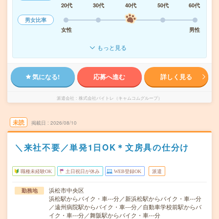
20代
30代
40代
50代
60代
男女比率
女性
男性
もっと見る
気になる!
応募へ進む
詳しく見る
派遣会社
株式会社バイトレ（キャムコムグループ）
未読
掲載日
2026/08/10
＼来社不要／単発1日OK＊文房具の仕分け
職種未経験OK
土日祝日が休み
WEB登録OK
派遣
浜松市中央区
勤務地
浜松駅からバイク・車---分／新浜松駅からバイク・車---分
／遠州病院駅からバイク・車---分／自動車学校前駅からバ
イク・車---分／舞阪駅からバイク・車---分