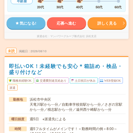
年齢層
20代
30代
40代
50代
60代
気になる!
応募へ進む
詳しく見る
派遣会社
マンパワーグループ株式会社 浜松支店
未読
掲載日
2026/08/10
即払いOK！未経験でも安心＊箱詰め・検品・
盛り付けなど
職種未経験OK
交通費別途支給あり
土日祝日が休み
WEB登録OK
派遣
浜松市中央区
勤務地
天竜川駅から---分／自動車学校前駅から---分／さぎの宮駅
から---分／積志駅から---分／遠州西ケ崎駅から---分
週5日 ※派遣先による
曜日頻度
週5フルタイムがメインです！＜勤務時間の例＞8:00～
時間