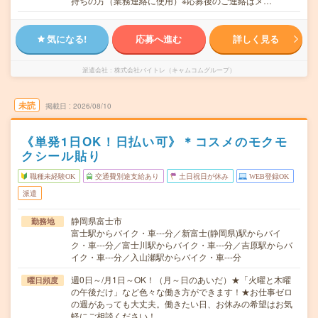
持ちの方（業務連絡に使用）※応募後のご連絡はメ…
気になる!
応募へ進む
詳しく見る
派遣会社
株式会社バイトレ（キャムコムグループ）
未読
掲載日
2026/08/10
《単発1日OK！日払い可》＊コスメのモクモ
クシール貼り
職種未経験OK
交通費別途支給あり
土日祝日が休み
WEB登録OK
派遣
静岡県富士市
勤務地
富士駅からバイク・車---分／新富士(静岡県)駅からバイ
ク・車---分／富士川駅からバイク・車---分／吉原駅からバ
イク・車---分／入山瀬駅からバイク・車---分
週0日～/月1日～OK！（月～日のあいだ）★「火曜と木曜
曜日頻度
の午後だけ」など色々な働き方ができます！★お仕事ゼロ
の週があっても大丈夫。働きたい日、お休みの希望はお気
軽にご相談ください！