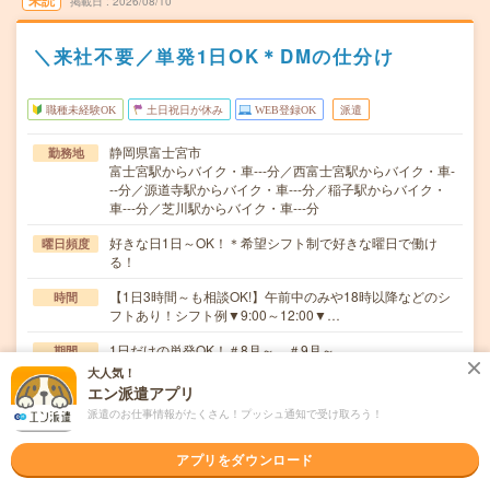
未読
掲載日
2026/08/10
＼来社不要／単発1日OK＊DMの仕分け
職種未経験OK
土日祝日が休み
WEB登録OK
派遣
静岡県富士宮市
勤務地
富士宮駅からバイク・車---分／西富士宮駅からバイク・車-
--分／源道寺駅からバイク・車---分／稲子駅からバイク・
車---分／芝川駅からバイク・車---分
好きな日1日～OK！＊希望シフト制で好きな曜日で働け
曜日頻度
る！
【1日3時間～も相談OK!】午前中のみや18時以降などのシ
時間
フトあり！シフト例▼9:00～12:00▼…
1日だけの単発OK！＃8月～ ＃9月～
期間
大人気！
時給1,500円～1,875円
時給
エン派遣アプリ
派遣のお仕事情報がたくさん！プッシュ通知で受け取ろう！
＼DMの仕分け／快適！オフィスなど室内のカンタン軽作
仕事内容
業書類整理や仕分けなどのシンプルワーク！未経験の…
アプリをダウンロード
職種未経験OK / ブランクOK / パソコンスキル不要 / 英語力
応募資格