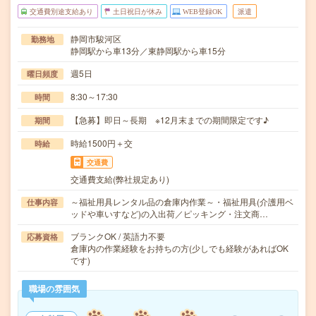
交通費別途支給あり
土日祝日が休み
WEB登録OK
派遣
静岡市駿河区
勤務地
静岡駅から車13分／東静岡駅から車15分
週5日
曜日頻度
8:30～17:30
時間
【急募】即日～長期 ※12月末までの期間限定です♪
期間
時給1500円＋交
時給
交通費
交通費支給(弊社規定あり)
～福祉用具レンタル品の倉庫内作業～・福祉用具(介護用ベ
仕事内容
ッドや車いすなど)の入出荷／ピッキング・注文商…
ブランクOK / 英語力不要
応募資格
倉庫内の作業経験をお持ちの方(少しでも経験があればOK
です)
職場の雰囲気