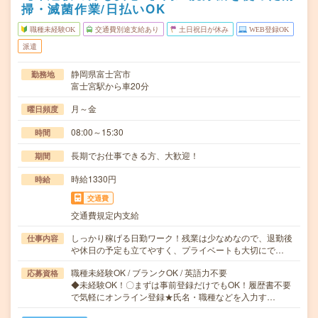
掃・滅菌作業/日払いOK
職種未経験OK
交通費別途支給あり
土日祝日が休み
WEB登録OK
派遣
静岡県富士宮市
勤務地
富士宮駅から車20分
月～金
曜日頻度
08:00～15:30
時間
長期でお仕事できる方、大歓迎！
期間
時給1330円
時給
交通費
交通費規定内支給
しっかり稼げる日勤ワーク！残業は少なめなので、退勤後
仕事内容
や休日の予定も立てやすく、プライベートも大切にで…
職種未経験OK / ブランクOK / 英語力不要
応募資格
◆未経験OK！〇まずは事前登録だけでもOK！履歴書不要
で気軽にオンライン登録★氏名・職種などを入力す…