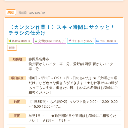
未読
掲載日
2026/08/10
〈カンタン作業！〉スキマ時間にサクッと＊
チラシの仕分け
職種未経験OK
交通費別途支給あり
土日祝日が休み
WEB登録OK
派遣
静岡県袋井市
勤務地
袋井駅からバイク・車---分／愛野(静岡県)駅からバイク・
車---分
週0日～/月1日～OK！（月～日のあいだ）★「火曜と木曜
曜日頻度
だけ」など色々な働き方ができます！★お仕事ゼロの週が
あっても大丈夫。働きたい日、お休みの希望はお気軽にご
相談ください！
【1日3時間～も相談OK!】＜シフト例＞9:00～12:0010:00
時間
～15:00 12:00～17…
単発1日～！ ★勤務開始日や期間はお気軽にご相談くだ
期間
さい！ ＃8月～ ＃9月～