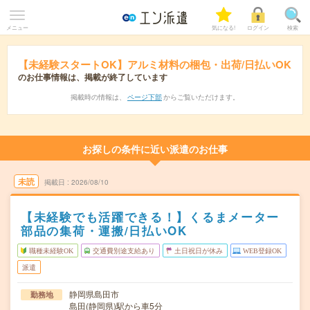
メニュー
気になる!
ログイン
検索
【未経験スタートOK】アルミ材料の梱包・出荷/日払いOK
のお仕事情報は、掲載が終了しています
掲載時の情報は、
ページ下部
からご覧いただけます。
お探しの条件に近い派遣のお仕事
未読
掲載日
2026/08/10
【未経験でも活躍できる！】くるまメーター
部品の集荷・運搬/日払いOK
職種未経験OK
交通費別途支給あり
土日祝日が休み
WEB登録OK
派遣
静岡県島田市
勤務地
島田(静岡県)駅から車5分