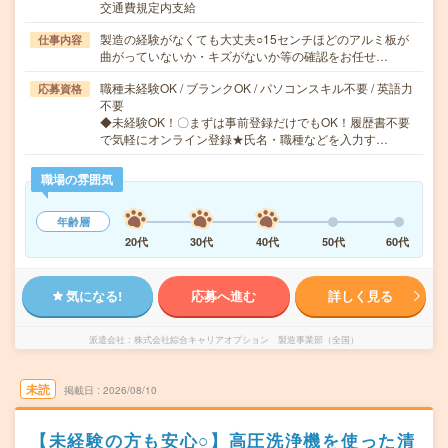
交通費規定内支給
製造の経験がなくても大丈夫○15センチほどのアルミ板が
仕事内容
曲がっていないか・キズがないか等の確認をお任せ…
職種未経験OK / ブランクOK / パソコンスキル不要 / 英語力
応募資格
不要
◆未経験OK！〇まずは事前登録だけでもOK！履歴書不要
で気軽にオンライン登録★氏名・職種などを入力す…
職場の雰囲気
年齢層
20代
30代
40代
50代
60代
気になる!
応募へ進む
詳しく見る
派遣会社
株式会社綜合キャリアオプション 製造事業部（全国）
未読
掲載日
2026/08/10
【未経験の方も安心○】高圧洗浄機を使った清