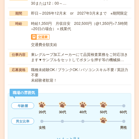
30または12：00～…
即日～2026年12月末 or 2027年3月末まで ※期間限定
期間
時給1,350円 月収目安 202,500円（@1,350円×7.5時間
時給
×20日の場合）＋残業代
交通費
交通費全額支給
東レグループ加工メーカーにて品質検査業務をご対応頂き
仕事内容
ます▼サンプルをセットしてボタンを押す等の機械操…
職種未経験OK / ブランクOK / パソコンスキル不要 / 英語力
応募資格
不要
未経験者歓迎！
職場の雰囲気
年齢層
20代
30代
40代
50代
60代
男女比率
女性
男性
もっと見る