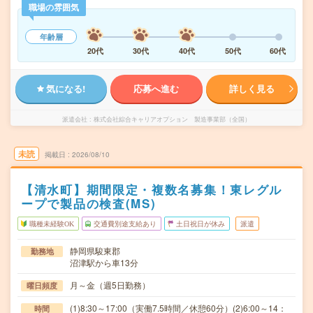
職場の雰囲気
年齢層
20代
30代
40代
50代
60代
気になる!
応募へ進む
詳しく見る
派遣会社
株式会社綜合キャリアオプション 製造事業部（全国）
未読
掲載日
2026/08/10
【清水町】期間限定・複数名募集！東レグル
ープで製品の検査(MS)
職種未経験OK
交通費別途支給あり
土日祝日が休み
派遣
静岡県駿東郡
勤務地
沼津駅から車13分
月～金（週5日勤務）
曜日頻度
(1)8:30～17:00（実働7.5時間／休憩60分）(2)6:00～14：
時間