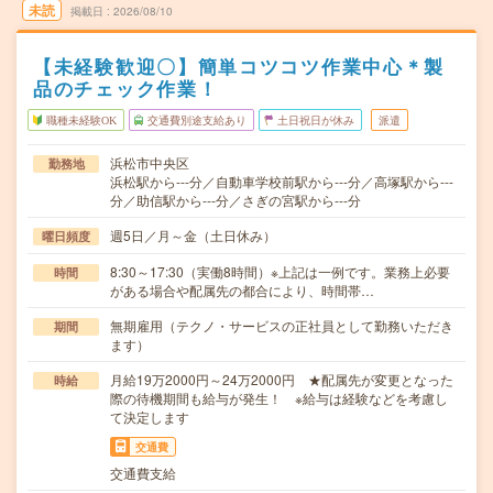
未読
掲載日
2026/08/10
【未経験歓迎〇】簡単コツコツ作業中心＊製
品のチェック作業！
職種未経験OK
交通費別途支給あり
土日祝日が休み
派遣
浜松市中央区
勤務地
浜松駅から---分／自動車学校前駅から---分／高塚駅から---
分／助信駅から---分／さぎの宮駅から---分
週5日／月～金（土日休み）
曜日頻度
8:30～17:30（実働8時間）※上記は一例です。業務上必要
時間
がある場合や配属先の都合により、時間帯…
無期雇用（テクノ・サービスの正社員として勤務いただき
期間
ます）
月給19万2000円～24万2000円 ★配属先が変更となった
時給
際の待機期間も給与が発生！ ※給与は経験などを考慮し
て決定します
交通費
交通費支給