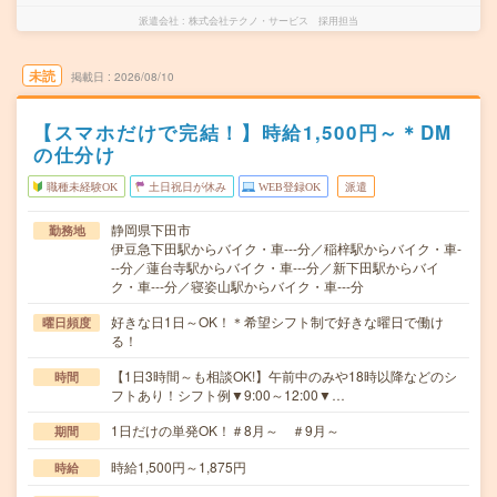
派遣会社
株式会社テクノ・サービス 採用担当
未読
掲載日
2026/08/10
【スマホだけで完結！】時給1,500円～＊DM
の仕分け
職種未経験OK
土日祝日が休み
WEB登録OK
派遣
静岡県下田市
勤務地
伊豆急下田駅からバイク・車---分／稲梓駅からバイク・車-
--分／蓮台寺駅からバイク・車---分／新下田駅からバイ
ク・車---分／寝姿山駅からバイク・車---分
好きな日1日～OK！＊希望シフト制で好きな曜日で働け
曜日頻度
る！
【1日3時間～も相談OK!】午前中のみや18時以降などのシ
時間
フトあり！シフト例▼9:00～12:00▼…
1日だけの単発OK！＃8月～ ＃9月～
期間
時給1,500円～1,875円
時給