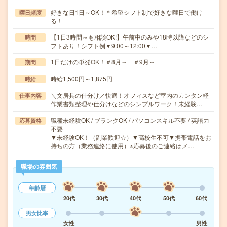
好きな日1日～OK！＊希望シフト制で好きな曜日で働け
曜日頻度
る！
【1日3時間～も相談OK!】午前中のみや18時以降などのシ
時間
フトあり！シフト例▼9:00～12:00▼…
1日だけの単発OK！＃8月～ ＃9月～
期間
時給1,500円～1,875円
時給
＼文房具の仕分け／快適！オフィスなど室内のカンタン軽
仕事内容
作業書類整理や仕分けなどのシンプルワーク！未経験…
職種未経験OK / ブランクOK / パソコンスキル不要 / 英語力
応募資格
不要
▼未経験OK！（副業歓迎☆）▼高校生不可▼携帯電話をお
持ちの方（業務連絡に使用）※応募後のご連絡はメ…
職場の雰囲気
年齢層
20代
30代
40代
50代
60代
男女比率
女性
男性