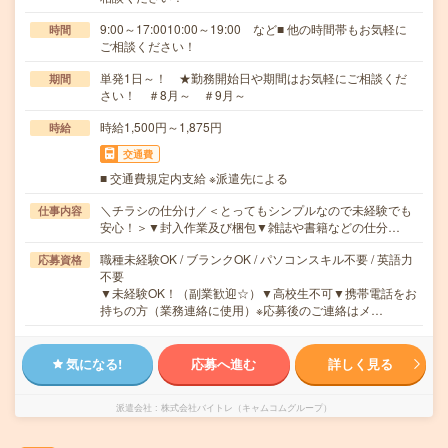
9:00～17:0010:00～19:00 など■ 他の時間帯もお気軽に
時間
ご相談ください！
単発1日～！ ★勤務開始日や期間はお気軽にご相談くだ
期間
さい！ ＃8月～ ＃9月～
時給1,500円～1,875円
時給
交通費
■ 交通費規定内支給 ※派遣先による
＼チラシの仕分け／＜とってもシンプルなので未経験でも
仕事内容
安心！＞▼封入作業及び梱包▼雑誌や書籍などの仕分…
職種未経験OK / ブランクOK / パソコンスキル不要 / 英語力
応募資格
不要
▼未経験OK！（副業歓迎☆）▼高校生不可▼携帯電話をお
持ちの方（業務連絡に使用）※応募後のご連絡はメ…
気になる!
応募へ進む
詳しく見る
派遣会社
株式会社バイトレ（キャムコムグループ）