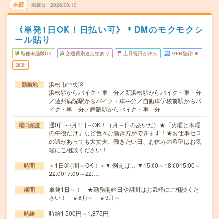
未読
掲載日
2026/08/10
《単発1日OK！日払い可》＊DMのモクモクシ
ール貼り
職種未経験OK
交通費別途支給あり
土日祝日が休み
WEB登録OK
派遣
浜松市中央区
勤務地
浜松駅からバイク・車---分／新浜松駅からバイク・車---分
／遠州病院駅からバイク・車---分／自動車学校前駅からバ
イク・車---分／舞阪駅からバイク・車---分
週0日～/月1日～OK！（月～日のあいだ）★「火曜と木曜
曜日頻度
の午後だけ」など色々な働き方ができます！★お仕事ゼロ
の週があっても大丈夫。働きたい日、お休みの希望はお気
軽にご相談ください！
＜1日3時間～OK！＞▼ 例えば… ▼15:00～18:0015:00～
時間
22:0017:00～22:…
単発1日～！ ★勤務開始日や期間はお気軽にご相談くだ
期間
さい！ ＃8月～ ＃9月～
時給1,500円～1,875円
時給