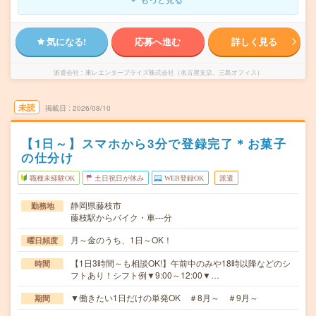
気になる!
応募へ進む
詳しく見る
派遣会社
東レエンタープライズ株式会社（名古屋支店、三島オフィス）
未読
掲載日
2026/08/10
【1日～】スマホから3分で登録完了＊お菓子
の仕分け
職種未経験OK
土日祝日が休み
WEB登録OK
派遣
静岡県藤枝市
勤務地
藤枝駅からバイク・車---分
月～金のうち、1日～OK！
曜日頻度
【1日3時間～も相談OK!】午前中のみや18時以降などのシ
時間
フトあり！シフト例▼9:00～12:00▼…
▼働きたい1日だけの単発OK ＃8月～ ＃9月～
期間