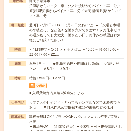
静岡県沼津市
勤務地
沼津駅からバイク・車---分／片浜駅からバイク・車---分／
原(静岡県)駅からバイク・車---分／大岡(静岡県)駅からバイ
ク・車---分
週0日～/月1日～OK！（月～日のあいだ）★「火曜と木曜
曜日頻度
の午後だけ」など色々な働き方ができます！★お仕事ゼロ
の週があっても大丈夫。働きたい日、お休みの希望はお気
軽にご相談ください！
＜1日3時間～OK！＞▼ 例えば… ▼15:00～18:0015:00～
時間
22:0017:00～22:…
単発1日～！ ★勤務開始日や期間はお気軽にご相談くだ
期間
さい！ ＃8月～ ＃9月～
時給1,500円～1,875円
時給
交通費
■ 交通費規定内支給 ※派遣先による
＼文房具の仕分け／＜とってもシンプルなので未経験でも
仕事内容
安心！＞▼封入作業及び梱包▼雑誌や書籍などの仕分…
職種未経験OK / ブランクOK / パソコンスキル不要 / 英語力
応募資格
不要
▼未経験OK！（副業歓迎☆）▼高校生不可▼携帯電話をお