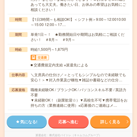
あっても大丈夫。働きたい日、お休みの希望はお気軽にご
相談ください！
【1日3時間～も相談OK!】＜シフト例＞9:00～12:0010:00
時間
～15:00 12:00～17…
単発1日～！ ★勤務開始日や期間はお気軽にご相談くだ
期間
さい！ ＃8月～ ＃9月～
時給1,500円～1,875円
時給
交通費
■ 交通費規定内支給 ※派遣先による
＼文房具の仕分け／＜とってもシンプルなので未経験でも
仕事内容
安心！＞▼封入作業及び梱包▼雑誌や書籍などの仕分…
職種未経験OK / ブランクOK / パソコンスキル不要 / 英語力
応募資格
不要
▼未経験OK！（副業歓迎☆）▼高校生不可▼携帯電話をお
持ちの方（業務連絡に使用）※応募後のご連絡はメ…
気になる!
応募へ進む
詳しく見る
派遣会社
株式会社バイトレ（キャムコムグループ）