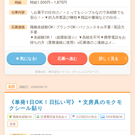
時給1,500円～1,875円
時給
＼お菓子の仕分け／＜とってもシンプルなので未経験でも
仕事内容
安心！＞▼封入作業及び梱包▼雑誌や書籍などの仕分…
職種未経験OK / ブランクOK / パソコンスキル不要 / 英語力
応募資格
不要
▼未経験OK！（副業歓迎☆）▼高校生不可▼携帯電話をお
持ちの方（業務連絡に使用）※応募後のご連絡はメ…
気になる!
応募へ進む
詳しく見る
派遣会社
株式会社バイトレ（キャムコムグループ）
未読
掲載日
2026/08/10
《単発1日OK！日払い可》＊文房具のモクモ
クシール貼り
職種未経験OK
交通費別途支給あり
土日祝日が休み
WEB登録OK
派遣