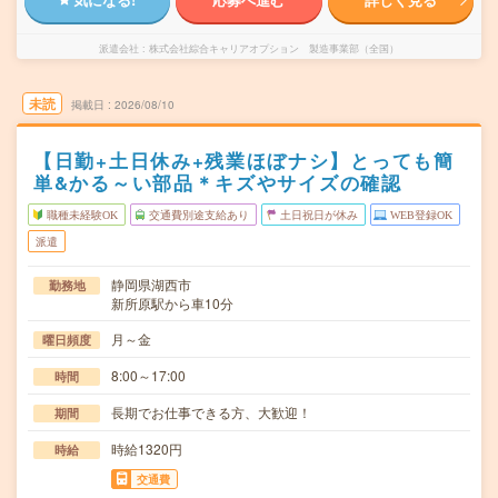
派遣会社
株式会社綜合キャリアオプション 製造事業部（全国）
未読
掲載日
2026/08/10
【日勤+土日休み+残業ほぼナシ】とっても簡
単&かる～い部品＊キズやサイズの確認
職種未経験OK
交通費別途支給あり
土日祝日が休み
WEB登録OK
派遣
静岡県湖西市
勤務地
新所原駅から車10分
月～金
曜日頻度
8:00～17:00
時間
長期でお仕事できる方、大歓迎！
期間
時給1320円
時給
交通費