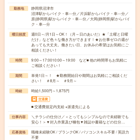
静岡県沼津市
勤務地
沼津駅からバイク・車---分／片浜駅からバイク・車---分／
原(静岡県)駅からバイク・車---分／大岡(静岡県)駅からバイ
ク・車---分
週0日～/月1日～OK！（月～日のあいだ）★「土曜と日曜
曜日頻度
だけ」など色々な働き方ができます！★お仕事ゼロの週が
あっても大丈夫。働きたい日、お休みの希望はお気軽にご
相談ください！
9:00～17:0010:00～19:00 など■ 他の時間帯もお気軽に
時間
ご相談ください！
単発1日～！ ★勤務開始日や期間はお気軽にご相談くだ
期間
さい！ ＃8月～ ＃9月～
時給1,500円～1,875円
時給
交通費
■ 交通費規定内支給 ※派遣先による
＼チラシの仕分け／＜とってもシンプルなので未経験でも
仕事内容
安心！＞▼封入作業及び梱包▼雑誌や書籍などの仕分…
職種未経験OK / ブランクOK / パソコンスキル不要 / 英語力
応募資格
不要