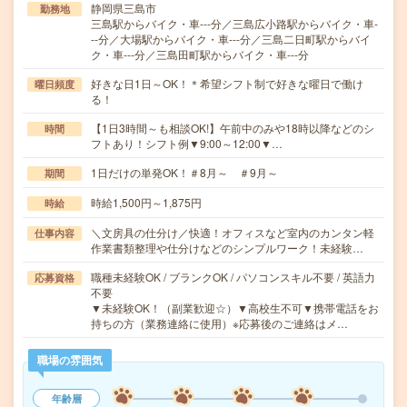
静岡県三島市
勤務地
三島駅からバイク・車---分／三島広小路駅からバイク・車-
--分／大場駅からバイク・車---分／三島二日町駅からバイ
ク・車---分／三島田町駅からバイク・車---分
好きな日1日～OK！＊希望シフト制で好きな曜日で働け
曜日頻度
る！
【1日3時間～も相談OK!】午前中のみや18時以降などのシ
時間
フトあり！シフト例▼9:00～12:00▼…
1日だけの単発OK！＃8月～ ＃9月～
期間
時給1,500円～1,875円
時給
＼文房具の仕分け／快適！オフィスなど室内のカンタン軽
仕事内容
作業書類整理や仕分けなどのシンプルワーク！未経験…
職種未経験OK / ブランクOK / パソコンスキル不要 / 英語力
応募資格
不要
▼未経験OK！（副業歓迎☆）▼高校生不可▼携帯電話をお
持ちの方（業務連絡に使用）※応募後のご連絡はメ…
職場の雰囲気
年齢層