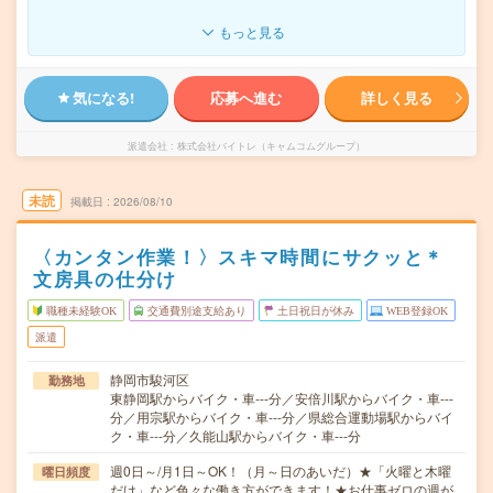
もっと見る
気になる!
応募へ進む
詳しく見る
派遣会社
株式会社バイトレ（キャムコムグループ）
未読
掲載日
2026/08/10
〈カンタン作業！〉スキマ時間にサクッと＊
文房具の仕分け
職種未経験OK
交通費別途支給あり
土日祝日が休み
WEB登録OK
派遣
静岡市駿河区
勤務地
東静岡駅からバイク・車---分／安倍川駅からバイク・車---
分／用宗駅からバイク・車---分／県総合運動場駅からバイ
ク・車---分／久能山駅からバイク・車---分
週0日～/月1日～OK！（月～日のあいだ）★「火曜と木曜
曜日頻度
だけ」など色々な働き方ができます！★お仕事ゼロの週が