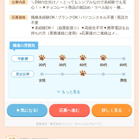
＼DMの仕分け／＜とってもシンプルなので未経験でも安
仕事内容
心！＞▼チョコレート商品の箱詰め・ラベル貼り・梱…
職種未経験OK / ブランクOK / パソコンスキル不要 / 英語力
応募資格
不要
▼未経験OK！（副業歓迎☆）▼高校生不可▼携帯電話をお
持ちの方（業務連絡に使用）※応募後のご連絡はメ…
職場の雰囲気
年齢層
20代
30代
40代
50代
60代
男女比率
女性
男性
もっと見る
気になる!
応募へ進む
詳しく見る
派遣会社
株式会社バイトレ（キャムコムグループ）