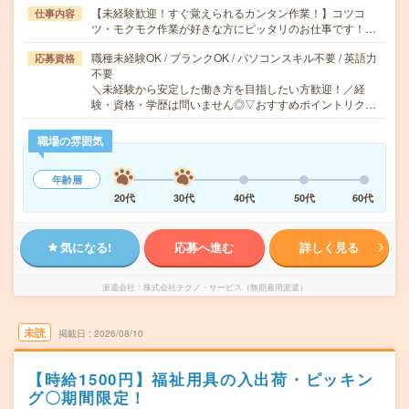
【未経験歓迎！すぐ覚えられるカンタン作業！】コツコ
仕事内容
ツ・モクモク作業が好きな方にピッタリのお仕事です！…
職種未経験OK / ブランクOK / パソコンスキル不要 / 英語力
応募資格
不要
＼未経験から安定した働き方を目指したい方歓迎！／経
験・資格・学歴は問いません◎▽おすすめポイントリク…
職場の雰囲気
年齢層
20代
30代
40代
50代
60代
気になる!
応募へ進む
詳しく見る
派遣会社
株式会社テクノ・サービス（無期雇用派遣）
未読
掲載日
2026/08/10
【時給1500円】福祉用具の入出荷・ピッキン
グ〇期間限定！