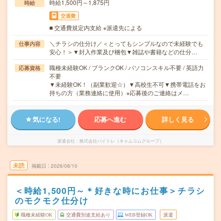
時給1,500円～1,875円
時給
交通費
■ 交通費規定内支給 ※派遣先による
＼チラシの仕分け／＜とってもシンプルなので未経験でも
仕事内容
安心！＞▼封入作業及び梱包▼雑誌や書籍などの仕分…
職種未経験OK / ブランクOK / パソコンスキル不要 / 英語力
応募資格
不要
▼未経験OK！（副業歓迎☆）▼高校生不可▼携帯電話をお
持ちの方（業務連絡に使用）※応募後のご連絡はメ…
気になる!
応募へ進む
詳しく見る
派遣会社
株式会社バイトレ（キャムコムグループ）
未読
掲載日
2026/08/10
＜時給1,500円～＊好きな時にお仕事＞チラシ
のモクモク仕分け
職種未経験OK
交通費別途支給あり
WEB登録OK
派遣