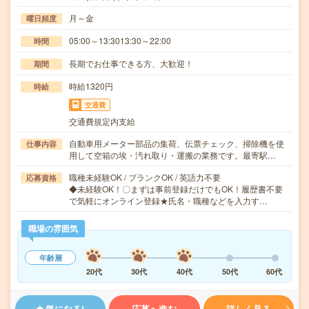
月～金
曜日頻度
05:00～13:3013:30～22:00
時間
長期でお仕事できる方、大歓迎！
期間
時給1320円
時給
交通費
交通費規定内支給
自動車用メーター部品の集荷、伝票チェック、掃除機を使
仕事内容
用して空箱の埃・汚れ取り・運搬の業務です。最寄駅…
職種未経験OK / ブランクOK / 英語力不要
応募資格
◆未経験OK！〇まずは事前登録だけでもOK！履歴書不要
で気軽にオンライン登録★氏名・職種などを入力す…
職場の雰囲気
年齢層
20代
30代
40代
50代
60代
気になる!
応募へ進む
詳しく見る