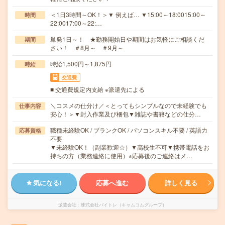
＜1日3時間～OK！＞▼ 例えば… ▼15:00～18:0015:00～
時間
22:0017:00～22:…
単発1日～！ ★勤務開始日や期間はお気軽にご相談くだ
期間
さい！ ＃8月～ ＃9月～
時給1,500円～1,875円
時給
交通費
■ 交通費規定内支給 ※派遣先による
＼コスメの仕分け／＜とってもシンプルなので未経験でも
仕事内容
安心！＞▼封入作業及び梱包▼雑誌や書籍などの仕分…
職種未経験OK / ブランクOK / パソコンスキル不要 / 英語力
応募資格
不要
▼未経験OK！（副業歓迎☆）▼高校生不可▼携帯電話をお
持ちの方（業務連絡に使用）※応募後のご連絡はメ…
気になる!
応募へ進む
詳しく見る
派遣会社
株式会社バイトレ（キャムコムグループ）