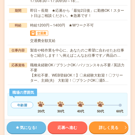
17:008:30～17:309:00～18:…
即日～長期 ★応募から「最短2日後」に勤務OK！スター
期間
ト日はご相談ください。★急募です！
時給1200円～1400円 ★Wワーク不可
時給
交通費
交通費全額支給
製造や軽作業を中心に、あなたのご希望に合わせたお仕事
仕事内容
をご紹介します！＼例えばこんなお仕事です／商品の…
職種未経験OK / ブランクOK / パソコンスキル不要 / 英語力
応募資格
不要
【来社不要、WEB登録OK！】〇未経験大歓迎！〇フリー
ター、主婦(夫) 大歓迎！〇ブランクOK〇週5…
職場の雰囲気
年齢層
20代
30代
40代
50代
60代
気になる!
応募へ進む
詳しく見る