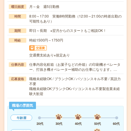
月～金 週5日勤務
曜日頻度
8:00～17:00 実働8時間勤務（12:00～21:00の時差出勤の
時間
可能性もあり）
即日～長期 ※翌月からのスタートもご相談OK！
期間
時給1500円～1750円
時給
交通費
交通費支給あり※規定あり
仕事内容化粧箱（お菓子などの外箱）の印刷機オペレータ
仕事内容
ー、打抜き機オペレーター補助のお仕事になります。…
職種未経験OK / ブランクOK / パソコンスキル不要 / 英語力
応募資格
不要
職種未経験OKブランクOKパソコンスキル不要製造業未経
験大歓迎
職場の雰囲気
年齢層
20代
30代
40代
50代
60代