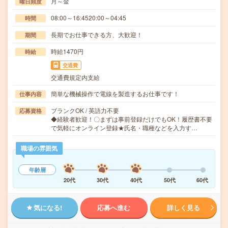
月～金
曜日頻度
08:00～16:4520:00～04:45
時間
長期でお仕事できる方、大歓迎！
期間
時給1470円
時給
交通費
交通費規定内支給
簡単な機械操作で電線を製造するお仕事です！
仕事内容
ブランクOK / 英語力不要
応募資格
◆経験者歓迎！〇まずは事前登録だけでもOK！履歴書不要
で気軽にオンライン登録★氏名・職種などを入力す…
職場の雰囲気
年齢層
20代
30代
40代
50代
60代
気になる!
応募へ進む
詳しく見る