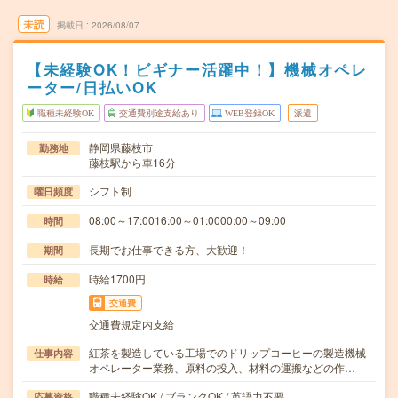
未読
掲載日
2026/08/07
【未経験OK！ビギナー活躍中！】機械オペレ
ーター/日払いOK
職種未経験OK
交通費別途支給あり
WEB登録OK
派遣
静岡県藤枝市
勤務地
藤枝駅から車16分
シフト制
曜日頻度
08:00～17:0016:00～01:0000:00～09:00
時間
長期でお仕事できる方、大歓迎！
期間
時給1700円
時給
交通費
交通費規定内支給
紅茶を製造している工場でのドリップコーヒーの製造機械
仕事内容
オペレーター業務、原料の投入、材料の運搬などの作…
職種未経験OK / ブランクOK / 英語力不要
応募資格