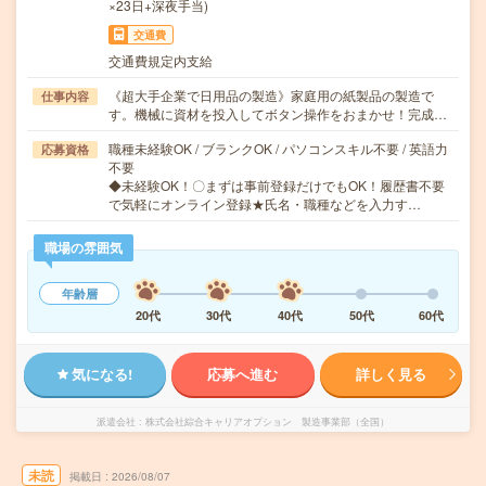
×23日+深夜手当)
交通費
交通費規定内支給
《超大手企業で日用品の製造》家庭用の紙製品の製造で
仕事内容
す。機械に資材を投入してボタン操作をおまかせ！完成…
職種未経験OK / ブランクOK / パソコンスキル不要 / 英語力
応募資格
不要
◆未経験OK！〇まずは事前登録だけでもOK！履歴書不要
で気軽にオンライン登録★氏名・職種などを入力す…
職場の雰囲気
年齢層
20代
30代
40代
50代
60代
気になる!
応募へ進む
詳しく見る
派遣会社
株式会社綜合キャリアオプション 製造事業部（全国）
未読
掲載日
2026/08/07