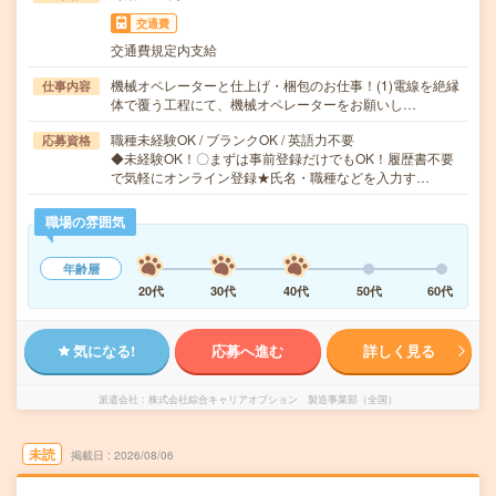
交通費
交通費規定内支給
機械オペレーターと仕上げ・梱包のお仕事！(1)電線を絶縁
仕事内容
体で覆う工程にて、機械オペレーターをお願いし…
職種未経験OK / ブランクOK / 英語力不要
応募資格
◆未経験OK！〇まずは事前登録だけでもOK！履歴書不要
で気軽にオンライン登録★氏名・職種などを入力す…
職場の雰囲気
年齢層
20代
30代
40代
50代
60代
気になる!
応募へ進む
詳しく見る
派遣会社
株式会社綜合キャリアオプション 製造事業部（全国）
未読
掲載日
2026/08/06