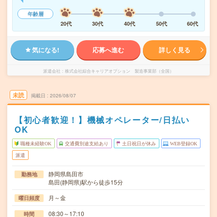
年齢層
20代
30代
40代
50代
60代
気になる!
応募へ進む
詳しく見る
派遣会社
株式会社綜合キャリアオプション 製造事業部（全国）
未読
掲載日
2026/08/07
【初心者歓迎！】機械オペレーター/日払い
OK
職種未経験OK
交通費別途支給あり
土日祝日が休み
WEB登録OK
派遣
静岡県島田市
勤務地
島田(静岡県)駅から徒歩15分
月～金
曜日頻度
08:30～17:10
時間