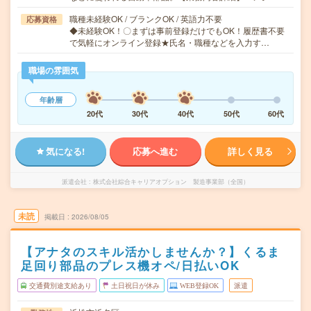
職種未経験OK / ブランクOK / 英語力不要
応募資格
◆未経験OK！〇まずは事前登録だけでもOK！履歴書不要
で気軽にオンライン登録★氏名・職種などを入力す…
職場の雰囲気
年齢層
20代
30代
40代
50代
60代
気になる!
応募へ進む
詳しく見る
派遣会社
株式会社綜合キャリアオプション 製造事業部（全国）
未読
掲載日
2026/08/05
【アナタのスキル活かしませんか？】くるま
足回り部品のプレス機オペ/日払いOK
交通費別途支給あり
土日祝日が休み
WEB登録OK
派遣