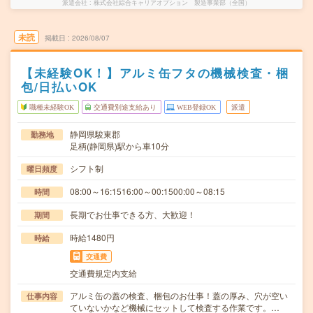
派遣会社
株式会社綜合キャリアオプション 製造事業部（全国）
未読
掲載日
2026/08/07
【未経験OK！】アルミ缶フタの機械検査・梱
包/日払いOK
職種未経験OK
交通費別途支給あり
WEB登録OK
派遣
静岡県駿東郡
勤務地
足柄(静岡県)駅から車10分
シフト制
曜日頻度
08:00～16:1516:00～00:1500:00～08:15
時間
長期でお仕事できる方、大歓迎！
期間
時給1480円
時給
交通費
交通費規定内支給
アルミ缶の蓋の検査、梱包のお仕事！蓋の厚み、穴が空い
仕事内容
ていないかなど機械にセットして検査する作業です。…