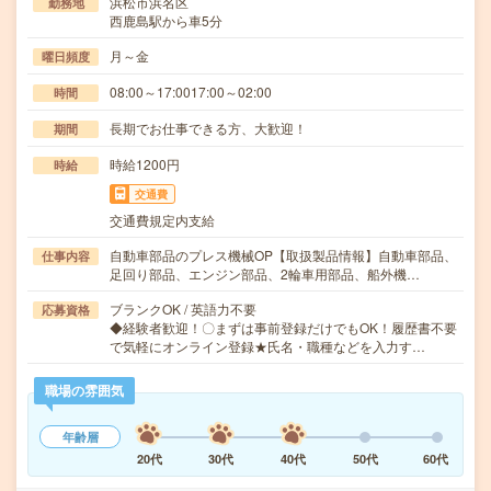
浜松市浜名区
勤務地
西鹿島駅から車5分
月～金
曜日頻度
08:00～17:0017:00～02:00
時間
長期でお仕事できる方、大歓迎！
期間
時給1200円
時給
交通費
交通費規定内支給
自動車部品のプレス機械OP【取扱製品情報】自動車部品、
仕事内容
足回り部品、エンジン部品、2輪車用部品、船外機…
ブランクOK / 英語力不要
応募資格
◆経験者歓迎！〇まずは事前登録だけでもOK！履歴書不要
で気軽にオンライン登録★氏名・職種などを入力す…
職場の雰囲気
年齢層
20代
30代
40代
50代
60代