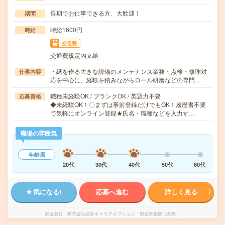
長期でお仕事できる方、大歓迎！
期間
時給1600円
時給
交通費
交通費規定内支給
・紙を作る大きな設備のメンテナンス業務・点検・修理対
仕事内容
応を中心に、経験を積みながらロール研磨などの専門…
職種未経験OK / ブランクOK / 英語力不要
応募資格
◆未経験OK！〇まずは事前登録だけでもOK！履歴書不要
で気軽にオンライン登録★氏名・職種などを入力す…
職場の雰囲気
年齢層
20代
30代
40代
50代
60代
気になる!
応募へ進む
詳しく見る
派遣会社
株式会社綜合キャリアオプション 製造事業部（全国）