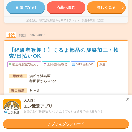
気になる!
応募へ進む
詳しく見る
派遣会社
株式会社綜合キャリアオプション 製造事業部（全国）
未読
掲載日
2026/08/05
【経験者歓迎！】くるま部品の旋盤加工・検
査/日払いOK
交通費別途支給あり
土日祝日が休み
WEB登録OK
派遣
浜松市浜名区
勤務地
都田駅から車8分
月～金
曜日頻度
08:00～16:5017:00～01:4019:00～03:40
時間
大人気！
エン派遣アプリ
長期でお仕事できる方、大歓迎！
期間
派遣のお仕事情報がたくさん！プッシュ通知で受け取ろう！
時給1225円
時給
アプリをダウンロード
交通費