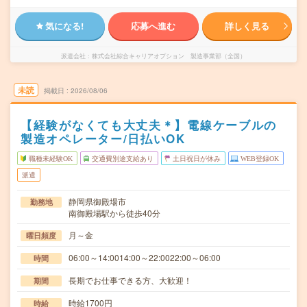
気になる!
応募へ進む
詳しく見る
派遣会社
株式会社綜合キャリアオプション 製造事業部（全国）
未読
掲載日
2026/08/06
【経験がなくても大丈夫＊】電線ケーブルの
製造オペレーター/日払いOK
職種未経験OK
交通費別途支給あり
土日祝日が休み
WEB登録OK
派遣
静岡県御殿場市
勤務地
南御殿場駅から徒歩40分
月～金
曜日頻度
06:00～14:0014:00～22:0022:00～06:00
時間
長期でお仕事できる方、大歓迎！
期間
時給1700円
時給