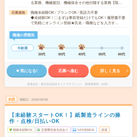
る業務、機械復旧、機械保全その他付随する業務【取…
職種未経験OK / ブランクOK / 英語力不要
応募資格
◆未経験OK！〇まずは事前登録だけでもOK！履歴書不要
で気軽にオンライン登録★氏名・職種などを入力す…
職場の雰囲気
年齢層
20代
30代
40代
50代
60代
気になる!
応募へ進む
詳しく見る
派遣会社
株式会社綜合キャリアオプション 製造事業部（全国）
未読
掲載日
2026/08/06
【未経験スタートOK！】紙製造ラインの操
作・点検/日払いOK
職種未経験OK
交通費別途支給あり
WEB登録OK
派遣