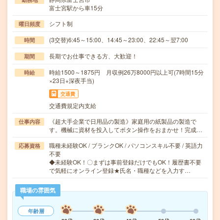
富士宮駅から車15分
シフト制
曜日頻度
(3交替)6:45～15:00、14:45～23:00、22:45～翌7:00
時間
長期でお仕事できる方、大歓迎！
期間
時給1500～1875円 月収例26万8000円以上可(7時間15分
時給
×23日+深夜手当)
交通費
交通費規定内支給
《超大手企業で日用品の製造》家庭用の紙製品の製造で
仕事内容
す。機械に資材を投入してボタン操作をおまかせ！完成…
職種未経験OK / ブランクOK / パソコンスキル不要 / 英語力
応募資格
不要
◆未経験OK！〇まずは事前登録だけでもOK！履歴書不要
で気軽にオンライン登録★氏名・職種などを入力す…
職場の雰囲気
年齢層