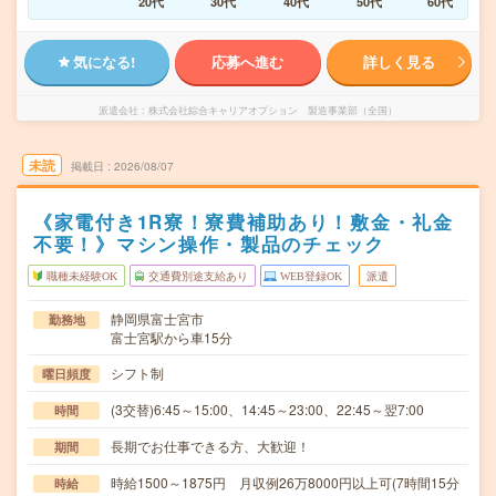
20代
30代
40代
50代
60代
気になる!
応募へ進む
詳しく見る
派遣会社
株式会社綜合キャリアオプション 製造事業部（全国）
未読
掲載日
2026/08/07
《家電付き1R寮！寮費補助あり！敷金・礼金
不要！》マシン操作・製品のチェック
職種未経験OK
交通費別途支給あり
WEB登録OK
派遣
静岡県富士宮市
勤務地
富士宮駅から車15分
シフト制
曜日頻度
(3交替)6:45～15:00、14:45～23:00、22:45～翌7:00
時間
長期でお仕事できる方、大歓迎！
期間
時給1500～1875円 月収例26万8000円以上可(7時間15分
時給