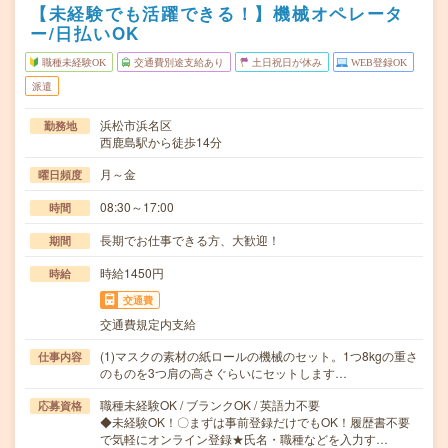
【未経験でも活躍できる！】機械オペレータ
ー/日払いOK
職種未経験OK
交通費別途支給あり
土日祝日が休み
WEB登録OK
派遣
浜松市浜名区
勤務地
西鹿島駅から徒歩14分
月～金
曜日頻度
08:30～17:00
時間
長期でお仕事できる方、大歓迎！
期間
時給1450円
時給
交通費
交通費規定内支給
(1)マスクの素材の紙ロールの機械のセット。1つ8kgの重さ
仕事内容
のものを3つ肩の高さぐらいにセットします…
職種未経験OK / ブランクOK / 英語力不要
応募資格
◆未経験OK！〇まずは事前登録だけでもOK！履歴書不要
で気軽にオンライン登録★氏名・職種などを入力す…