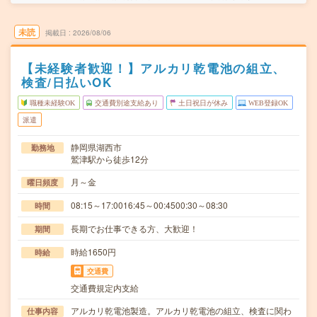
未読
掲載日
2026/08/06
【未経験者歓迎！】アルカリ乾電池の組立、
検査/日払いOK
職種未経験OK
交通費別途支給あり
土日祝日が休み
WEB登録OK
派遣
静岡県湖西市
勤務地
鷲津駅から徒歩12分
月～金
曜日頻度
08:15～17:0016:45～00:4500:30～08:30
時間
長期でお仕事できる方、大歓迎！
期間
時給1650円
時給
交通費
交通費規定内支給
アルカリ乾電池製造。アルカリ乾電池の組立、検査に関わ
仕事内容