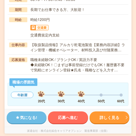
長期でお仕事できる方、大歓迎！
期間
時給1200円
時給
交通費
交通費規定内支給
【取扱製品情報】アルカリ乾電池製造【業務内容詳細】ラ
仕事内容
イン管理・機械オペレーター、材料投入及び付随業務…
職種未経験OK / ブランクOK / 英語力不要
応募資格
◆未経験OK！〇まずは事前登録だけでもOK！履歴書不要
で気軽にオンライン登録★氏名・職種などを入力す…
職場の雰囲気
年齢層
20代
30代
40代
50代
60代
気になる!
応募へ進む
詳しく見る
派遣会社
株式会社綜合キャリアオプション 製造事業部（全国）