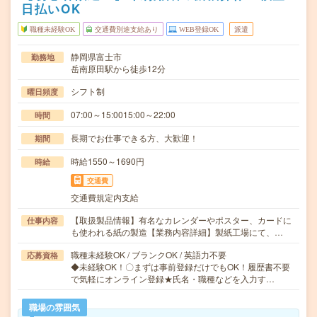
日払いOK
職種未経験OK
交通費別途支給あり
WEB登録OK
派遣
静岡県富士市
勤務地
岳南原田駅から徒歩12分
シフト制
曜日頻度
07:00～15:0015:00～22:00
時間
長期でお仕事できる方、大歓迎！
期間
時給1550～1690円
時給
交通費
交通費規定内支給
【取扱製品情報】有名なカレンダーやポスター、カードに
仕事内容
も使われる紙の製造【業務内容詳細】製紙工場にて、…
職種未経験OK / ブランクOK / 英語力不要
応募資格
◆未経験OK！〇まずは事前登録だけでもOK！履歴書不要
で気軽にオンライン登録★氏名・職種などを入力す…
職場の雰囲気