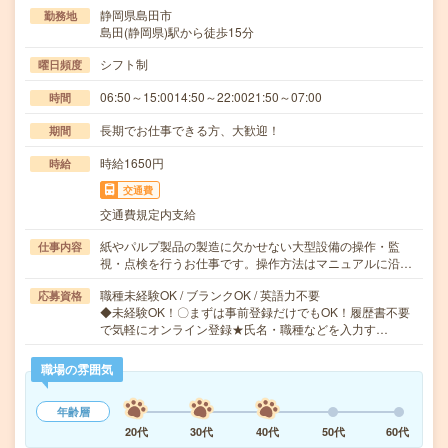
静岡県島田市
勤務地
島田(静岡県)駅から徒歩15分
シフト制
曜日頻度
06:50～15:0014:50～22:0021:50～07:00
時間
長期でお仕事できる方、大歓迎！
期間
時給1650円
時給
交通費
交通費規定内支給
紙やパルプ製品の製造に欠かせない大型設備の操作・監
仕事内容
視・点検を行うお仕事です。操作方法はマニュアルに沿…
職種未経験OK / ブランクOK / 英語力不要
応募資格
◆未経験OK！〇まずは事前登録だけでもOK！履歴書不要
で気軽にオンライン登録★氏名・職種などを入力す…
職場の雰囲気
年齢層
20代
30代
40代
50代
60代