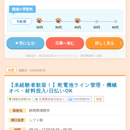
職場の雰囲気
年齢層
20代
30代
40代
50代
60代
気になる!
応募へ進む
詳しく見る
派遣会社
株式会社綜合キャリアオプション 製造事業部（全国）
未読
掲載日
2026/08/05
【未経験者歓迎！】乾電池ライン管理・機械
オペ・材料投入/日払いOK
職種未経験OK
交通費別途支給あり
WEB登録OK
派遣
静岡県湖西市
勤務地
シフト制
曜日頻度
08:15～17:0019:45～06:30
時間