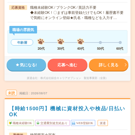
職種未経験OK / ブランクOK / 英語力不要
応募資格
◆未経験OK！〇まずは事前登録だけでもOK！履歴書不要
で気軽にオンライン登録★氏名・職種などを入力す…
職場の雰囲気
年齢層
20代
30代
40代
50代
60代
気になる!
応募へ進む
詳しく見る
派遣会社
株式会社綜合キャリアオプション 製造事業部（全国）
未読
掲載日
2026/08/07
【時給1500円】機械に資材投入や検品/日払い
OK
職種未経験OK
交通費別途支給あり
WEB登録OK
派遣
静岡県富士宮市
勤務地