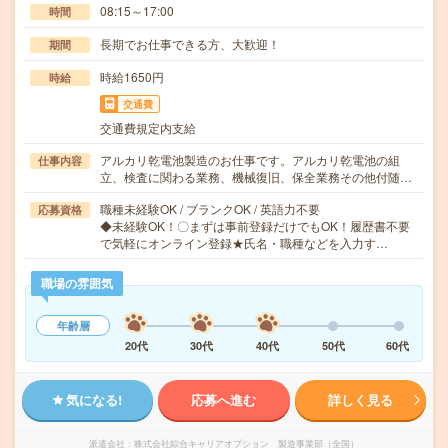
08:15～17:00
時間
長期でお仕事できる方、大歓迎！
期間
時給1650円
時給
交通費
交通費規定内支給
アルカリ乾電池製造のお仕事です。アルカリ乾電池の組
仕事内容
立、検査に関わる業務、機械復旧、保全業務その他付随…
職種未経験OK / ブランクOK / 英語力不要
応募資格
◆未経験OK！〇まずは事前登録だけでもOK！履歴書不要
で気軽にオンライン登録★氏名・職種などを入力す…
職場の雰囲気
年齢層
20代
30代
40代
50代
60代
気になる!
応募へ進む
詳しく見る
派遣会社
株式会社綜合キャリアオプション 製造事業部（全国）