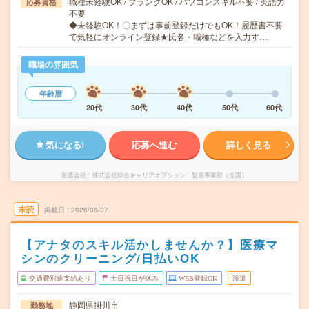
職種未経験OK / ブランクOK / パソコンスキル不要 / 英語力
応募資格
不要
◆未経験OK！〇まずは事前登録だけでもOK！履歴書不要
で気軽にオンライン登録★氏名・職種などを入力す…
職場の雰囲気
年齢層
20代
30代
40代
50代
60代
気になる!
応募へ進む
詳しく見る
派遣会社
株式会社綜合キャリアオプション 製造事業部（全国）
未読
掲載日
2026/08/07
【アナタのスキル活かしませんか？】医療マ
シンのクリーニング/日払いOK
交通費別途支給あり
土日祝日が休み
WEB登録OK
派遣
静岡県掛川市
勤務地