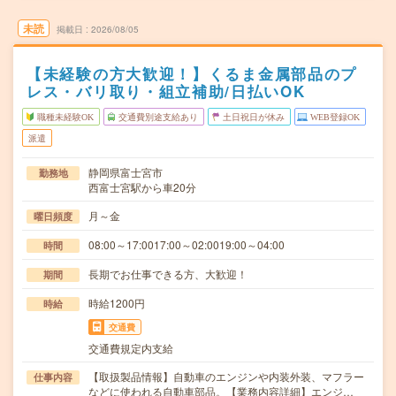
未読
掲載日
2026/08/05
【未経験の方大歓迎！】くるま金属部品のプ
レス・バリ取り・組立補助/日払いOK
職種未経験OK
交通費別途支給あり
土日祝日が休み
WEB登録OK
派遣
静岡県富士宮市
勤務地
西富士宮駅から車20分
月～金
曜日頻度
08:00～17:0017:00～02:0019:00～04:00
時間
長期でお仕事できる方、大歓迎！
期間
時給1200円
時給
交通費
交通費規定内支給
【取扱製品情報】自動車のエンジンや内装外装、マフラー
仕事内容
などに使われる自動車部品。【業務内容詳細】エンジ…