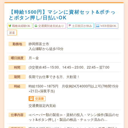
【時給1500円】マシンに資材セット&ポチっ
とボタン押し/日払いOK
職種未経験OK
交通費別途支給あり
土日祝日が休み
WEB登録OK
派遣
静岡県富士市
勤務地
入山瀬駅から徒歩10分
月～金
曜日頻度
(3交替)6:45～15:00、14:45～23:00、22:45～翌7:00
時間
長期でお仕事できる方、大歓迎！
期間
時給1500～1875円 月収例24万4000円以上可(7時間15分
時給
×21日+深夜手当)
交通費
交通費規定内支給
≪ペーパー類の製造≫・資材の投入・マシン操作(製品のセ
仕事内容
ット&ボタン押し)・製品の検品・チェック済みの…