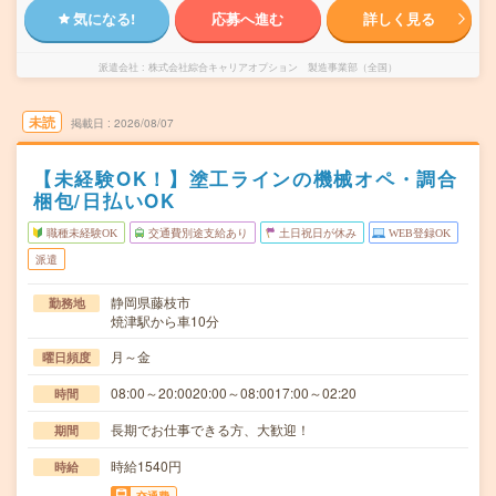
気になる!
応募へ進む
詳しく見る
派遣会社
株式会社綜合キャリアオプション 製造事業部（全国）
未読
掲載日
2026/08/07
【未経験OK！】塗工ラインの機械オペ・調合
梱包/日払いOK
職種未経験OK
交通費別途支給あり
土日祝日が休み
WEB登録OK
派遣
静岡県藤枝市
勤務地
焼津駅から車10分
月～金
曜日頻度
08:00～20:0020:00～08:0017:00～02:20
時間
長期でお仕事できる方、大歓迎！
期間
時給1540円
時給