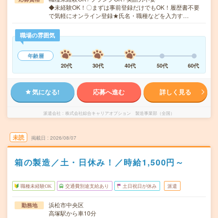
◆未経験OK！〇まずは事前登録だけでもOK！履歴書不要
で気軽にオンライン登録★氏名・職種などを入力す…
職場の雰囲気
年齢層
20代
30代
40代
50代
60代
気になる!
応募へ進む
詳しく見る
派遣会社
株式会社綜合キャリアオプション 製造事業部（全国）
未読
掲載日
2026/08/07
箱の製造／土・日休み！／時給1,500円～
職種未経験OK
交通費別途支給あり
土日祝日が休み
派遣
浜松市中央区
勤務地
高塚駅から車10分