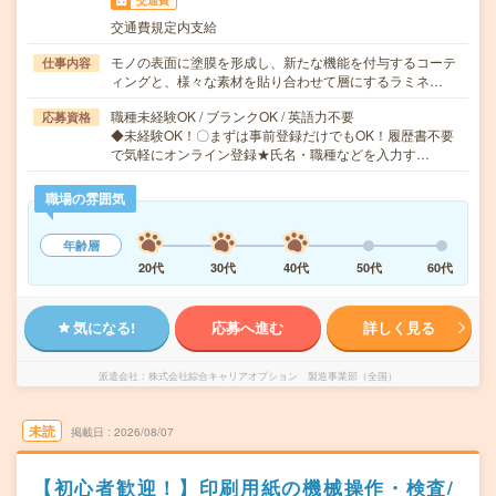
交通費
交通費規定内支給
モノの表面に塗膜を形成し、新たな機能を付与するコーテ
仕事内容
ィングと、様々な素材を貼り合わせて層にするラミネ…
職種未経験OK / ブランクOK / 英語力不要
応募資格
◆未経験OK！〇まずは事前登録だけでもOK！履歴書不要
で気軽にオンライン登録★氏名・職種などを入力す…
職場の雰囲気
年齢層
20代
30代
40代
50代
60代
気になる!
応募へ進む
詳しく見る
派遣会社
株式会社綜合キャリアオプション 製造事業部（全国）
未読
掲載日
2026/08/07
【初心者歓迎！】印刷用紙の機械操作・検査/