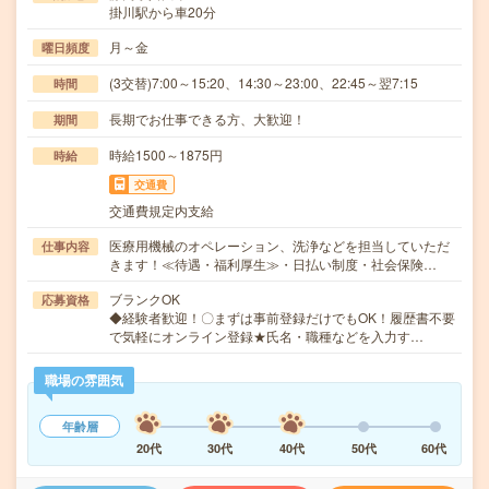
掛川駅から車20分
月～金
曜日頻度
(3交替)7:00～15:20、14:30～23:00、22:45～翌7:15
時間
長期でお仕事できる方、大歓迎！
期間
時給1500～1875円
時給
交通費
交通費規定内支給
医療用機械のオペレーション、洗浄などを担当していただ
仕事内容
きます！≪待遇・福利厚生≫・日払い制度・社会保険…
ブランクOK
応募資格
◆経験者歓迎！〇まずは事前登録だけでもOK！履歴書不要
で気軽にオンライン登録★氏名・職種などを入力す…
職場の雰囲気
年齢層
20代
30代
40代
50代
60代