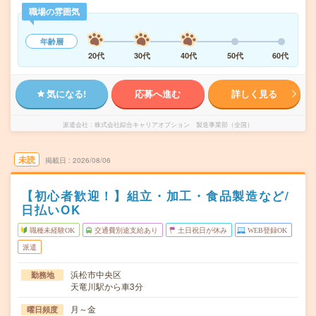
職場の雰囲気
年齢層
20代
30代
40代
50代
60代
気になる!
応募へ進む
詳しく見る
派遣会社
株式会社綜合キャリアオプション 製造事業部（全国）
未読
掲載日
2026/08/06
【初心者歓迎！】組立・加工・食品製造など/
日払いOK
職種未経験OK
交通費別途支給あり
土日祝日が休み
WEB登録OK
派遣
浜松市中央区
勤務地
天竜川駅から車3分
月～金
曜日頻度