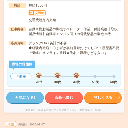
時給1550円
時給
交通費
交通費規定内支給
自動車樹脂製品の機械オペレーター作業、付随業務【取扱
仕事内容
製品情報】自動車エンジン回りの電装部品の製造≪待…
ブランクOK / 英語力不要
応募資格
◆経験者歓迎！〇まずは事前登録だけでもOK！履歴書不要
で気軽にオンライン登録★氏名・職種などを入力す…
職場の雰囲気
年齢層
20代
30代
40代
50代
60代
気になる!
応募へ進む
詳しく見る
派遣会社
株式会社綜合キャリアオプション 製造事業部（全国）
未読
掲載日
2026/08/07