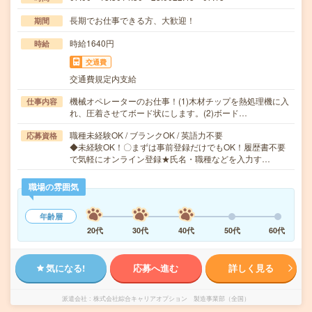
長期でお仕事できる方、大歓迎！
期間
時給1640円
時給
交通費
交通費規定内支給
機械オペレーターのお仕事！(1)木材チップを熱処理機に入
仕事内容
れ、圧着させてボード状にします。(2)ボード…
職種未経験OK / ブランクOK / 英語力不要
応募資格
◆未経験OK！〇まずは事前登録だけでもOK！履歴書不要
で気軽にオンライン登録★氏名・職種などを入力す…
職場の雰囲気
年齢層
20代
30代
40代
50代
60代
気になる!
応募へ進む
詳しく見る
派遣会社
株式会社綜合キャリアオプション 製造事業部（全国）