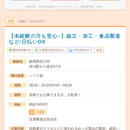
派遣会社
株式会社綜合キャリアオプション 製造事業部（全国）
未読
掲載日
2026/08/07
【未経験の方も安心○】組立・加工・食品製造
など/日払いOK
職種未経験OK
交通費別途支給あり
WEB登録OK
派遣
静岡県掛川市
勤務地
掛川駅から徒歩31分
シフト制
曜日頻度
08:00～20:2020:00～08:20
時間
長期でお仕事できる方、大歓迎！
期間
時給1600円
時給
交通費
交通費規定内支給
自動車やスマホなどに使われるめっき製品の製造。細長い
仕事内容