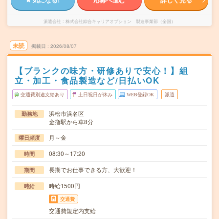
派遣会社
株式会社綜合キャリアオプション 製造事業部（全国）
未読
掲載日
2026/08/07
【ブランクの味方・研修ありで安心！】組
立・加工・食品製造など/日払いOK
交通費別途支給あり
土日祝日が休み
WEB登録OK
派遣
浜松市浜名区
勤務地
金指駅から車8分
月～金
曜日頻度
08:30～17:20
時間
長期でお仕事できる方、大歓迎！
期間
時給1500円
時給
交通費
交通費規定内支給