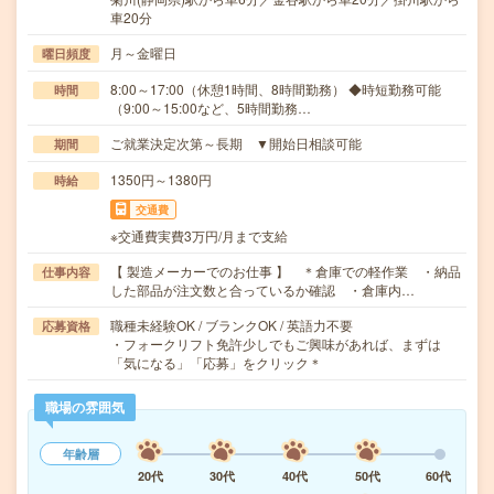
車20分
月～金曜日
曜日頻度
8:00～17:00（休憩1時間、8時間勤務） ◆時短勤務可能
時間
（9:00～15:00など、5時間勤務…
ご就業決定次第～長期 ▼開始日相談可能
期間
1350円～1380円
時給
交通費
※交通費実費3万円/月まで支給
【 製造メーカーでのお仕事 】 ＊倉庫での軽作業 ・納品
仕事内容
した部品が注文数と合っているか確認 ・倉庫内…
職種未経験OK / ブランクOK / 英語力不要
応募資格
・フォークリフト免許少しでもご興味があれば、まずは
「気になる」「応募」をクリック＊
職場の雰囲気
年齢層
20代
30代
40代
50代
60代