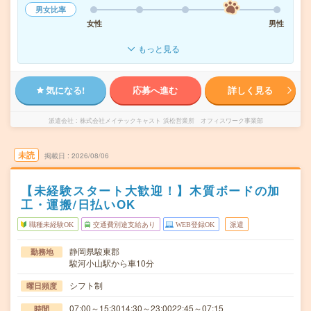
男女比率
女性
男性
もっと見る
気になる!
応募へ進む
詳しく見る
派遣会社
株式会社メイテックキャスト 浜松営業所 オフィスワーク事業部
未読
掲載日
2026/08/06
【未経験スタート大歓迎！】木質ボードの加
工・運搬/日払いOK
職種未経験OK
交通費別途支給あり
WEB登録OK
派遣
静岡県駿東郡
勤務地
駿河小山駅から車10分
シフト制
曜日頻度
07:00～15:3014:30～23:0022:45～07:15
時間