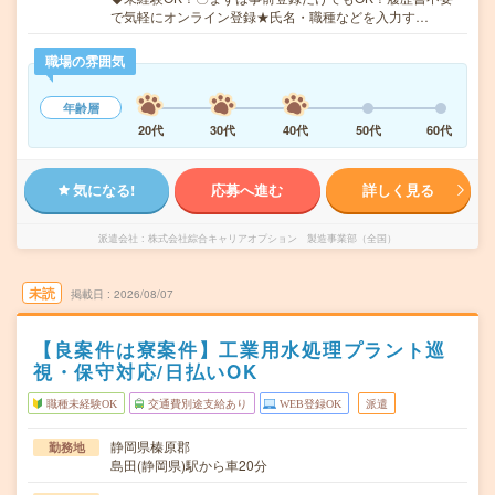
で気軽にオンライン登録★氏名・職種などを入力す…
職場の雰囲気
年齢層
20代
30代
40代
50代
60代
気になる!
応募へ進む
詳しく見る
派遣会社
株式会社綜合キャリアオプション 製造事業部（全国）
未読
掲載日
2026/08/07
【良案件は寮案件】工業用水処理プラント巡
視・保守対応/日払いOK
職種未経験OK
交通費別途支給あり
WEB登録OK
派遣
静岡県榛原郡
勤務地
島田(静岡県)駅から車20分