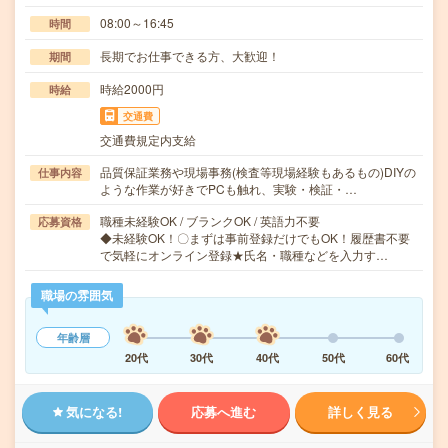
08:00～16:45
時間
長期でお仕事できる方、大歓迎！
期間
時給2000円
時給
交通費
交通費規定内支給
品質保証業務や現場事務(検査等現場経験もあるもの)DIYの
仕事内容
ような作業が好きでPCも触れ、実験・検証・…
職種未経験OK / ブランクOK / 英語力不要
応募資格
◆未経験OK！〇まずは事前登録だけでもOK！履歴書不要
で気軽にオンライン登録★氏名・職種などを入力す…
職場の雰囲気
年齢層
20代
30代
40代
50代
60代
気になる!
応募へ進む
詳しく見る