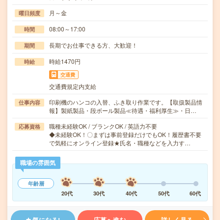
月～金
曜日頻度
08:00～17:00
時間
長期でお仕事できる方、大歓迎！
期間
時給1470円
時給
交通費
交通費規定内支給
印刷機のハンコの入替、ふき取り作業です。【取扱製品情
仕事内容
報】製紙製品・段ボール製品≪待遇・福利厚生≫・日…
職種未経験OK / ブランクOK / 英語力不要
応募資格
◆未経験OK！〇まずは事前登録だけでもOK！履歴書不要
で気軽にオンライン登録★氏名・職種などを入力す…
職場の雰囲気
年齢層
20代
30代
40代
50代
60代
気になる!
応募へ進む
詳しく見る