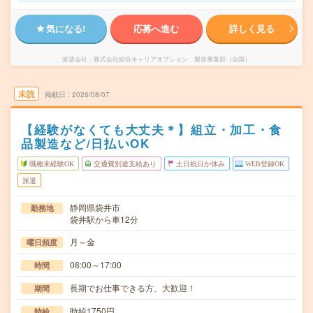
気になる!
応募へ進む
詳しく見る
派遣会社
株式会社綜合キャリアオプション 製造事業部（全国）
未読
掲載日
2026/08/07
【経験がなくても大丈夫＊】組立・加工・食
品製造など/日払いOK
職種未経験OK
交通費別途支給あり
土日祝日が休み
WEB登録OK
派遣
静岡県袋井市
勤務地
袋井駅から車12分
月～金
曜日頻度
08:00～17:00
時間
長期でお仕事できる方、大歓迎！
期間
時給1750円
時給