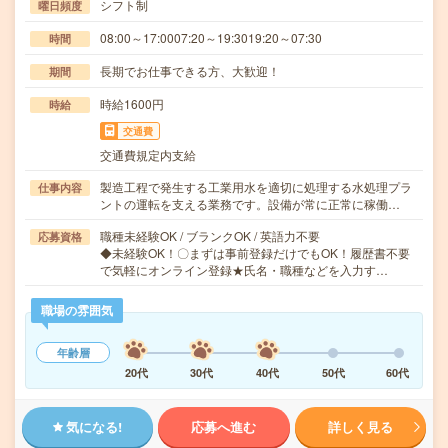
シフト制
曜日頻度
08:00～17:0007:20～19:3019:20～07:30
時間
長期でお仕事できる方、大歓迎！
期間
時給1600円
時給
交通費
交通費規定内支給
製造工程で発生する工業用水を適切に処理する水処理プラ
仕事内容
ントの運転を支える業務です。設備が常に正常に稼働…
職種未経験OK / ブランクOK / 英語力不要
応募資格
◆未経験OK！〇まずは事前登録だけでもOK！履歴書不要
で気軽にオンライン登録★氏名・職種などを入力す…
職場の雰囲気
年齢層
20代
30代
40代
50代
60代
気になる!
応募へ進む
詳しく見る