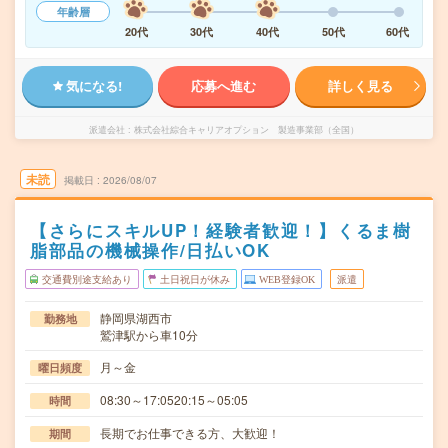
年齢層
20代
30代
40代
50代
60代
気になる!
応募へ進む
詳しく見る
派遣会社
株式会社綜合キャリアオプション 製造事業部（全国）
未読
掲載日
2026/08/07
【さらにスキルUP！経験者歓迎！】くるま樹
脂部品の機械操作/日払いOK
交通費別途支給あり
土日祝日が休み
WEB登録OK
派遣
静岡県湖西市
勤務地
鷲津駅から車10分
月～金
曜日頻度
08:30～17:0520:15～05:05
時間
長期でお仕事できる方、大歓迎！
期間