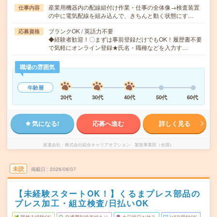
産業用機器内の配線組付け作業・仕事の全体像→検査装置
仕事内容
の中に電気配線を組み込んで、きちんと動く状態にす…
ブランクOK / 英語力不要
応募資格
◆経験者歓迎！〇まずは事前登録だけでもOK！履歴書不要
で気軽にオンライン登録★氏名・職種などを入力す…
職場の雰囲気
年齢層
20代
30代
40代
50代
60代
気になる!
応募へ進む
詳しく見る
派遣会社
株式会社綜合キャリアオプション 製造事業部（全国）
未読
掲載日
2026/08/07
【未経験スタートOK！】くるまプレス部品の
プレス加工・組立検査/日払いOK