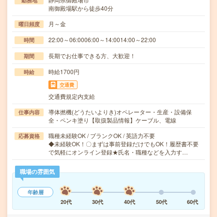
勤務地
南御殿場駅から徒歩40分
月～金
曜日頻度
22:00～06:0006:00～14:0014:00～22:00
時間
長期でお仕事できる方、大歓迎！
期間
時給1700円
時給
交通費
交通費規定内支給
導体撚機(どうたいよりき)オペレーター・生産・設備保
仕事内容
全・ペンキ塗り【取扱製品情報】ケーブル、電線
職種未経験OK / ブランクOK / 英語力不要
応募資格
◆未経験OK！〇まずは事前登録だけでもOK！履歴書不要
で気軽にオンライン登録★氏名・職種などを入力す…
職場の雰囲気
年齢層
20代
30代
40代
50代
60代