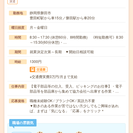
派遣
静岡県磐田市
勤務地
豊田町駅から車15分／磐田駅から車20分
月～金曜日
曜日頻度
8:30～17:30 (休憩60分、8時間勤務) 《時短勤務可》8:30
時間
～15:30(60分休憩)・…
就業決定次第～長期 ▼開始日相談可能
期間
1300円
時給
交通費
※交通費実費3万円/月まで支給
【電子部品等の仕入、受入、ピッキングのお仕事】・電子
仕事内容
部品等を部品庫から集めて協力会社へ出庫する作業・…
職種未経験OK / ブランクOK / 英語力不要
応募資格
▼動きのある作業が苦ではない方少しでもご興味があれ
ば、まずは「気になる」「応募」をクリック＊
職場の雰囲気