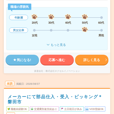
職場の雰囲気
年齢層
20代
30代
40代
50代
60代
男女比率
女性
男性
もっと見る
気になる!
応募へ進む
詳しく見る
派遣会社
株式会社ネクセルイノベーション
未読
掲載日
2026/08/07
メーカーにて部品仕入・受入・ピッキング＊
磐田市
職種未経験OK
交通費別途支給あり
土日祝日が休み
WEB登録OK