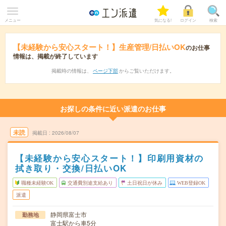
メニュー
気になる!
ログイン
検索
【未経験から安心スタート！】生産管理/日払いOK
のお仕事
情報は、掲載が終了しています
掲載時の情報は、
ページ下部
からご覧いただけます。
お探しの条件に近い派遣のお仕事
未読
掲載日
2026/08/07
【未経験から安心スタート！】印刷用資材の
拭き取り・交換/日払いOK
職種未経験OK
交通費別途支給あり
土日祝日が休み
WEB登録OK
派遣
静岡県富士市
勤務地
富士駅から車5分