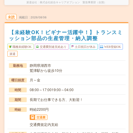
派遣会社
株式会社綜合キャリアオプション 製造事業部（全国）
未読
掲載日
2026/08/06
【未経験OK！ビギナー活躍中！】トランスミ
ッション部品の生産管理・納入調整
職種未経験OK
交通費別途支給あり
土日祝日が休み
WEB登録OK
派遣
静岡県湖西市
勤務地
鷲津駅から徒歩10分
月～金
曜日頻度
08:00～17:0019:00～04:00
時間
長期でお仕事できる方、大歓迎！
期間
時給2200円
時給
交通費
交通費規定内支給