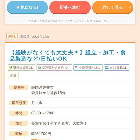
気になる!
応募へ進む
詳しく見る
派遣会社
株式会社綜合キャリアオプション 製造事業部（全国）
未読
掲載日
2026/08/06
【経験がなくても大丈夫＊】組立・加工・食
品製造など/日払いOK
職種未経験OK
交通費別途支給あり
土日祝日が休み
WEB登録OK
派遣
静岡県袋井市
勤務地
袋井駅から徒歩15分
月～金
曜日頻度
08:30～17:00
時間
長期でお仕事できる方、大歓迎！
期間
時給1700円
時給