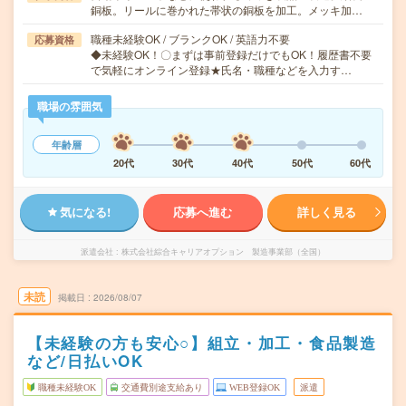
銅板。リールに巻かれた帯状の銅板を加工。メッキ加…
職種未経験OK / ブランクOK / 英語力不要
応募資格
◆未経験OK！〇まずは事前登録だけでもOK！履歴書不要
で気軽にオンライン登録★氏名・職種などを入力す…
職場の雰囲気
年齢層
20代
30代
40代
50代
60代
気になる!
応募へ進む
詳しく見る
派遣会社
株式会社綜合キャリアオプション 製造事業部（全国）
未読
掲載日
2026/08/07
【未経験の方も安心○】組立・加工・食品製造
など/日払いOK
職種未経験OK
交通費別途支給あり
WEB登録OK
派遣