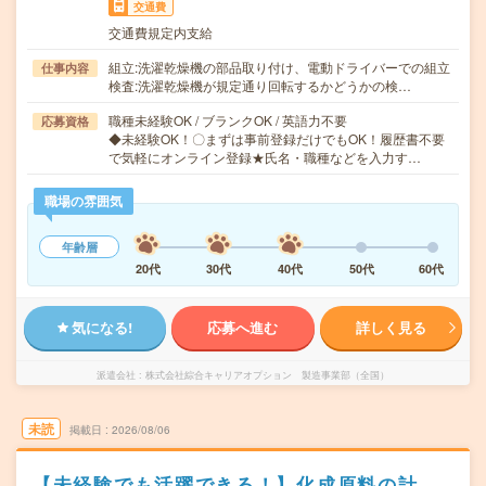
交通費
交通費規定内支給
組立:洗濯乾燥機の部品取り付け、電動ドライバーでの組立
仕事内容
検査:洗濯乾燥機が規定通り回転するかどうかの検…
職種未経験OK / ブランクOK / 英語力不要
応募資格
◆未経験OK！〇まずは事前登録だけでもOK！履歴書不要
で気軽にオンライン登録★氏名・職種などを入力す…
職場の雰囲気
年齢層
20代
30代
40代
50代
60代
気になる!
応募へ進む
詳しく見る
派遣会社
株式会社綜合キャリアオプション 製造事業部（全国）
未読
掲載日
2026/08/06
【未経験でも活躍できる！】化成原料の計