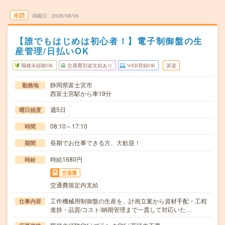
未読
掲載日
2026/08/06
【誰でもはじめは初心者！】電子制御盤の生
産管理/日払いOK
職種未経験OK
交通費別途支給あり
WEB登録OK
派遣
静岡県富士宮市
勤務地
西富士宮駅から車19分
週5日
曜日頻度
08:10～17:10
時間
長期でお仕事できる方、大歓迎！
期間
時給1680円
時給
交通費
交通費規定内支給
工作機械用制御盤の生産を、計画立案から資材手配・工程
仕事内容
進捗・品質/コスト/納期管理まで一貫して対応いた…