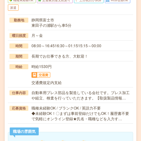
職種未経験OK
交通費別途支給あり
土日祝日が休み
WEB登録OK
派遣
静岡県富士市
勤務地
東田子の浦駅から車5分
月～金
曜日頻度
08:00～16:4516:30～01:1515:15～00:00
時間
長期でお仕事できる方、大歓迎！
期間
時給1530円
時給
交通費
交通費規定内支給
自動車用プレス部品を製造している会社です。プレス加工
仕事内容
や組立、検査を行っていただきます。【取扱製品情報…
職種未経験OK / ブランクOK / 英語力不要
応募資格
◆未経験OK！〇まずは事前登録だけでもOK！履歴書不要
で気軽にオンライン登録★氏名・職種などを入力す…
職場の雰囲気