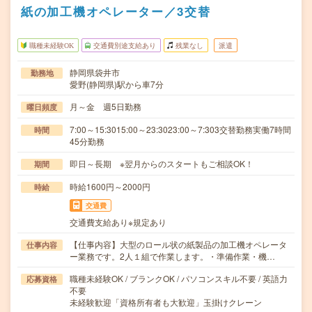
紙の加工機オペレーター／3交替
職種未経験OK
交通費別途支給あり
残業なし
派遣
静岡県袋井市
勤務地
愛野(静岡県)駅から車7分
月～金 週5日勤務
曜日頻度
7:00～15:3015:00～23:3023:00～7:303交替勤務実働7時間
時間
45分勤務
即日～長期 ※翌月からのスタートもご相談OK！
期間
時給1600円～2000円
時給
交通費
交通費支給あり※規定あり
【仕事内容】大型のロール状の紙製品の加工機オペレータ
仕事内容
ー業務です。2人１組で作業します。・準備作業・機…
職種未経験OK / ブランクOK / パソコンスキル不要 / 英語力
応募資格
不要
未経験歓迎「資格所有者も大歓迎」玉掛けクレーン