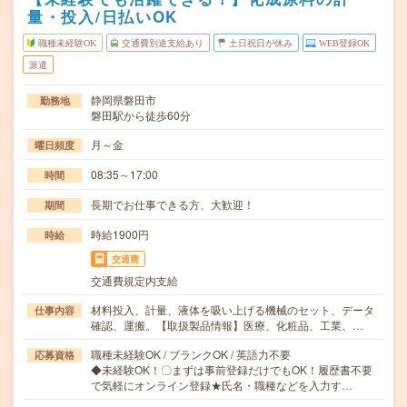
量・投入/日払いOK
職種未経験OK
交通費別途支給あり
土日祝日が休み
WEB登録OK
派遣
静岡県磐田市
勤務地
磐田駅から徒歩60分
月～金
曜日頻度
08:35～17:00
時間
長期でお仕事できる方、大歓迎！
期間
時給1900円
時給
交通費
交通費規定内支給
材料投入、計量、液体を吸い上げる機械のセット、データ
仕事内容
確認、運搬。【取扱製品情報】医療、化粧品、工業、…
職種未経験OK / ブランクOK / 英語力不要
応募資格
◆未経験OK！〇まずは事前登録だけでもOK！履歴書不要
で気軽にオンライン登録★氏名・職種などを入力す…