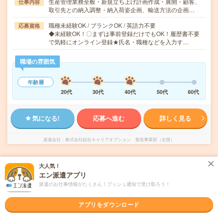
生産管理業務全般・新規立ち上げ計画作成・展開・顧客、
仕事内容
取引先との納入調整・納入荷姿企画、輸送方法の企画…
職種未経験OK / ブランクOK / 英語力不要
応募資格
◆未経験OK！〇まずは事前登録だけでもOK！履歴書不要
で気軽にオンライン登録★氏名・職種などを入力す…
職場の雰囲気
年齢層
20代
30代
40代
50代
60代
気になる!
応募へ進む
詳しく見る
派遣会社
株式会社綜合キャリアオプション 製造事業部（全国）
未読
掲載日
2026/08/06
大人気！
エン派遣アプリ
派遣のお仕事情報がたくさん！プッシュ通知で受け取ろう！
【未経験OK！】組立・加工・食品製造など/
日払いOK
アプリをダウンロード
職種未経験OK
交通費別途支給あり
土日祝日が休み
WEB登録OK