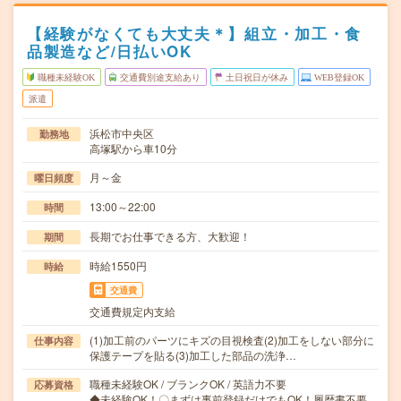
【経験がなくても大丈夫＊】組立・加工・食
品製造など/日払いOK
職種未経験OK
交通費別途支給あり
土日祝日が休み
WEB登録OK
派遣
浜松市中央区
勤務地
高塚駅から車10分
月～金
曜日頻度
13:00～22:00
時間
長期でお仕事できる方、大歓迎！
期間
時給1550円
時給
交通費
交通費規定内支給
(1)加工前のパーツにキズの目視検査(2)加工をしない部分に
仕事内容
保護テープを貼る(3)加工した部品の洗浄…
職種未経験OK / ブランクOK / 英語力不要
応募資格
◆未経験OK！〇まずは事前登録だけでもOK！履歴書不要