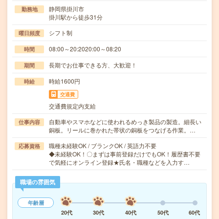
静岡県掛川市
勤務地
掛川駅から徒歩31分
シフト制
曜日頻度
08:00～20:2020:00～08:20
時間
長期でお仕事できる方、大歓迎！
期間
時給1600円
時給
交通費
交通費規定内支給
自動車やスマホなどに使われるめっき製品の製造。細長い
仕事内容
銅板。リールに巻かれた帯状の銅板をつなげる作業。…
職種未経験OK / ブランクOK / 英語力不要
応募資格
◆未経験OK！〇まずは事前登録だけでもOK！履歴書不要
で気軽にオンライン登録★氏名・職種などを入力す…
職場の雰囲気
年齢層
20代
30代
40代
50代
60代