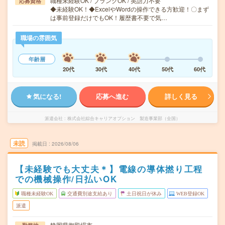
職種未経験OK / ブランクOK / 英語力不要
応募資格
◆未経験OK！◆ExcelやWordの操作できる方歓迎！〇まず
は事前登録だけでもOK！履歴書不要で気…
職場の雰囲気
年齢層
20代
30代
40代
50代
60代
気になる!
応募へ進む
詳しく見る
派遣会社
株式会社綜合キャリアオプション 製造事業部（全国）
未読
掲載日
2026/08/06
【未経験でも大丈夫＊】電線の導体撚り工程
での機械操作/日払いOK
職種未経験OK
交通費別途支給あり
土日祝日が休み
WEB登録OK
派遣
静岡県御殿場市