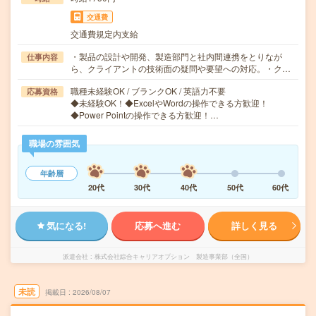
交通費
交通費規定内支給
・製品の設計や開発、製造部門と社内間連携をとりなが
仕事内容
ら、クライアントの技術面の疑問や要望への対応。・ク…
職種未経験OK / ブランクOK / 英語力不要
応募資格
◆未経験OK！◆ExcelやWordの操作できる方歓迎！
◆Power Pointの操作できる方歓迎！…
職場の雰囲気
年齢層
20代
30代
40代
50代
60代
気になる!
応募へ進む
詳しく見る
派遣会社
株式会社綜合キャリアオプション 製造事業部（全国）
未読
掲載日
2026/08/07