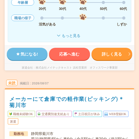
年齢層
20代
30代
40代
50代
60代
職場の様子
活気がある
しずか
もっと見る
気になる!
応募へ進む
詳しく見る
派遣会社
株式会社メイテックキャスト 浜松営業所 オフィスワーク事業部
未読
掲載日
2026/08/07
メーカーにて倉庫での軽作業(ピッキング)＊
菊川市
職種未経験OK
交通費別途支給あり
土日祝日が休み
WEB登録OK
派遣
静岡県菊川市
勤務地
菊川(静岡県)駅から車6分／金谷駅から車20分／掛川駅から