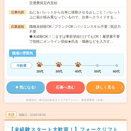
交通費規定内支給
ねじをパレットから台車に移動させるおしごと！パレット
仕事内容
上に箱が積み重なっているので、台車へスライドする…
職種未経験OK / ブランクOK / パソコンスキル不要 / 英語力
応募資格
不要
◆未経験OK！〇まずは事前登録だけでもOK！履歴書不要
で気軽にオンライン登録★氏名・職種などを入力す…
職場の雰囲気
年齢層
20代
30代
40代
50代
60代
気になる!
応募へ進む
詳しく見る
派遣会社
株式会社綜合キャリアオプション 製造事業部（全国）
未読
掲載日
2026/08/08
【未経験スタート大歓迎！】フォークリフト