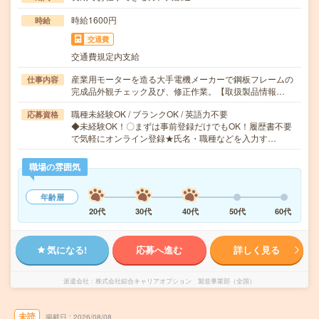
時給1600円
時給
交通費
交通費規定内支給
産業用モーターを造る大手電機メーカーで鋼板フレームの
仕事内容
完成品外観チェック及び、修正作業。【取扱製品情報…
職種未経験OK / ブランクOK / 英語力不要
応募資格
◆未経験OK！〇まずは事前登録だけでもOK！履歴書不要
で気軽にオンライン登録★氏名・職種などを入力す…
職場の雰囲気
年齢層
20代
30代
40代
50代
60代
気になる!
応募へ進む
詳しく見る
派遣会社
株式会社綜合キャリアオプション 製造事業部（全国）
未読
掲載日
2026/08/08