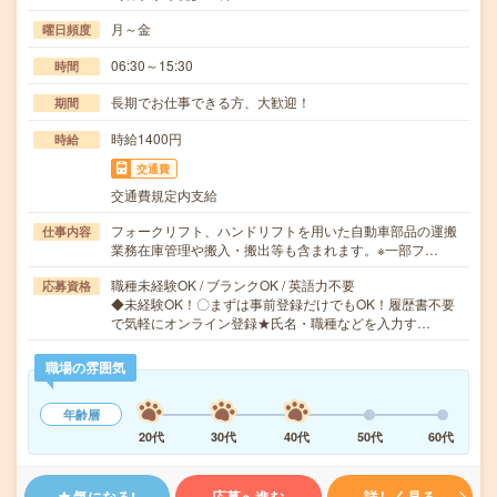
月～金
曜日頻度
06:30～15:30
時間
長期でお仕事できる方、大歓迎！
期間
時給1400円
時給
交通費
交通費規定内支給
フォークリフト、ハンドリフトを用いた自動車部品の運搬
仕事内容
業務在庫管理や搬入・搬出等も含まれます。※一部フ…
職種未経験OK / ブランクOK / 英語力不要
応募資格
◆未経験OK！〇まずは事前登録だけでもOK！履歴書不要
で気軽にオンライン登録★氏名・職種などを入力す…
職場の雰囲気
年齢層
20代
30代
40代
50代
60代
気になる!
応募へ進む
詳しく見る