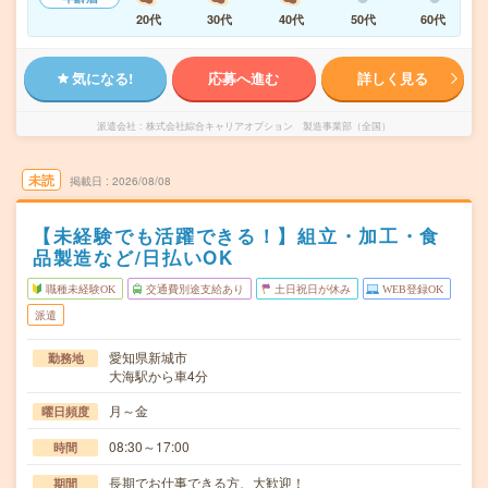
20代
30代
40代
50代
60代
気になる!
応募へ進む
詳しく見る
派遣会社
株式会社綜合キャリアオプション 製造事業部（全国）
未読
掲載日
2026/08/08
【未経験でも活躍できる！】組立・加工・食
品製造など/日払いOK
職種未経験OK
交通費別途支給あり
土日祝日が休み
WEB登録OK
派遣
愛知県新城市
勤務地
大海駅から車4分
月～金
曜日頻度
08:30～17:00
時間
長期でお仕事できる方、大歓迎！
期間