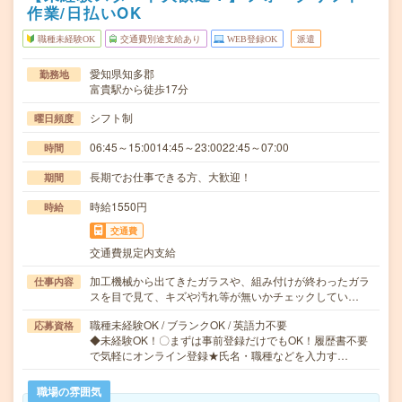
作業/日払いOK
職種未経験OK
交通費別途支給あり
WEB登録OK
派遣
愛知県知多郡
勤務地
富貴駅から徒歩17分
シフト制
曜日頻度
06:45～15:0014:45～23:0022:45～07:00
時間
長期でお仕事できる方、大歓迎！
期間
時給1550円
時給
交通費
交通費規定内支給
加工機械から出てきたガラスや、組み付けが終わったガラ
仕事内容
スを目で見て、キズや汚れ等が無いかチェックしてい…
職種未経験OK / ブランクOK / 英語力不要
応募資格
◆未経験OK！〇まずは事前登録だけでもOK！履歴書不要
で気軽にオンライン登録★氏名・職種などを入力す…
職場の雰囲気