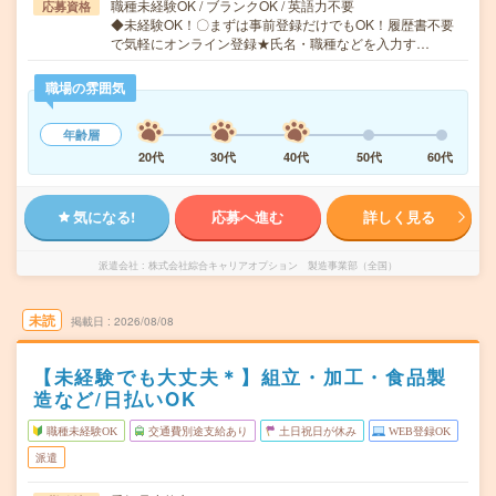
職種未経験OK / ブランクOK / 英語力不要
応募資格
◆未経験OK！〇まずは事前登録だけでもOK！履歴書不要
で気軽にオンライン登録★氏名・職種などを入力す…
職場の雰囲気
年齢層
20代
30代
40代
50代
60代
気になる!
応募へ進む
詳しく見る
派遣会社
株式会社綜合キャリアオプション 製造事業部（全国）
未読
掲載日
2026/08/08
【未経験でも大丈夫＊】組立・加工・食品製
造など/日払いOK
職種未経験OK
交通費別途支給あり
土日祝日が休み
WEB登録OK
派遣