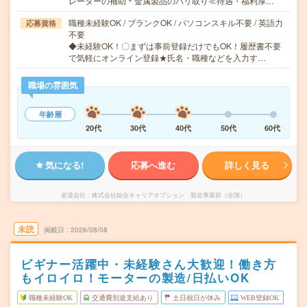
レーターの補助＊金属製品のバリ取り≪待遇・福利厚…
職種未経験OK / ブランクOK / パソコンスキル不要 / 英語力
応募資格
不要
◆未経験OK！〇まずは事前登録だけでもOK！履歴書不要
で気軽にオンライン登録★氏名・職種などを入力す…
職場の雰囲気
年齢層
20代
30代
40代
50代
60代
気になる!
応募へ進む
詳しく見る
派遣会社
株式会社綜合キャリアオプション 製造事業部（全国）
未読
掲載日
2026/08/08
ビギナー活躍中・未経験さん大歓迎！働き方
もイロイロ！モーターの製造/日払いOK
職種未経験OK
交通費別途支給あり
土日祝日が休み
WEB登録OK