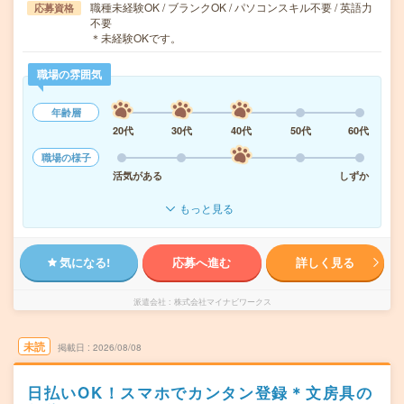
職種未経験OK / ブランクOK / パソコンスキル不要 / 英語力
応募資格
不要
＊未経験OKです。
職場の雰囲気
年齢層
20代
30代
40代
50代
60代
職場の様子
活気がある
しずか
もっと見る
気になる!
応募へ進む
詳しく見る
派遣会社
株式会社マイナビワークス
未読
掲載日
2026/08/08
日払いOK！スマホでカンタン登録＊文房具の