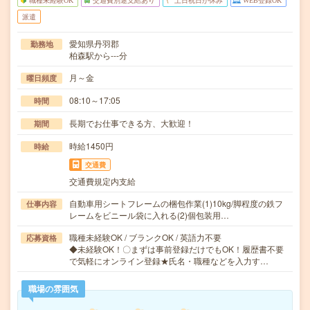
職種未経験OK
交通費別途支給あり
土日祝日が休み
WEB登録OK
派遣
愛知県丹羽郡
勤務地
柏森駅から---分
月～金
曜日頻度
08:10～17:05
時間
長期でお仕事できる方、大歓迎！
期間
時給1450円
時給
交通費
交通費規定内支給
自動車用シートフレームの梱包作業(1)10kg/脚程度の鉄フ
仕事内容
レームをビニール袋に入れる(2)個包装用…
職種未経験OK / ブランクOK / 英語力不要
応募資格
◆未経験OK！〇まずは事前登録だけでもOK！履歴書不要
で気軽にオンライン登録★氏名・職種などを入力す…
職場の雰囲気