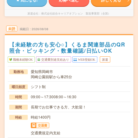
派遣会社
株式会社綜合キャリアオプション 製造事業部（全国）
未読
掲載日
2026/08/08
【未経験の方も安心○】くるま関連部品のQR
照合・ピッキング・数量確認/日払いOK
職種未経験OK
交通費別途支給あり
WEB登録OK
派遣
愛知県岡崎市
勤務地
岡崎公園前駅から車25分
シフト制
曜日頻度
09:00～17:3008:00～16:30
時間
長期でお仕事できる方、大歓迎！
期間
時給1400円
時給
交通費
交通費規定内支給