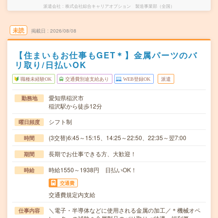
派遣会社
株式会社綜合キャリアオプション 製造事業部（全国）
未読
掲載日
2026/08/08
【住まいもお仕事もGET＊】金属パーツのバ
リ取り/日払いOK
職種未経験OK
交通費別途支給あり
WEB登録OK
派遣
愛知県稲沢市
勤務地
稲沢駅から徒歩12分
シフト制
曜日頻度
(3交替)6:45～15:15、14:25～22:50、22:35～翌7:00
時間
長期でお仕事できる方、大歓迎！
期間
時給1550～1938円 日払いOK！
時給
交通費
交通費規定内支給
＼電子・半導体などに使用される金属の加工／＊機械オペ
仕事内容