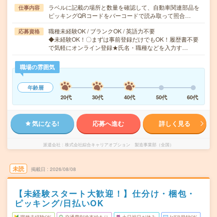
ラベルに記載の場所と数量を確認して、自動車関連部品を
仕事内容
ピッキングQRコードをバーコードで読み取って照合…
職種未経験OK / ブランクOK / 英語力不要
応募資格
◆未経験OK！〇まずは事前登録だけでもOK！履歴書不要
で気軽にオンライン登録★氏名・職種などを入力す…
職場の雰囲気
年齢層
20代
30代
40代
50代
60代
気になる!
応募へ進む
詳しく見る
派遣会社
株式会社綜合キャリアオプション 製造事業部（全国）
未読
掲載日
2026/08/08
【未経験スタート大歓迎！】仕分け・梱包・
ピッキング/日払いOK