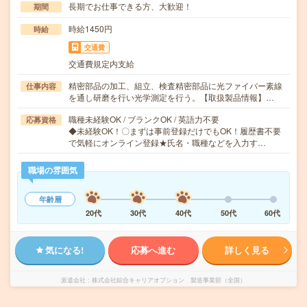
長期でお仕事できる方、大歓迎！
期間
時給1450円
時給
交通費
交通費規定内支給
精密部品の加工、組立、検査精密部品に光ファイバー素線
仕事内容
を通し研磨を行い光学測定を行う。【取扱製品情報】…
職種未経験OK / ブランクOK / 英語力不要
応募資格
◆未経験OK！〇まずは事前登録だけでもOK！履歴書不要
で気軽にオンライン登録★氏名・職種などを入力す…
職場の雰囲気
年齢層
20代
30代
40代
50代
60代
気になる!
応募へ進む
詳しく見る
派遣会社
株式会社綜合キャリアオプション 製造事業部（全国）