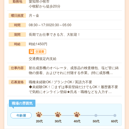
愛知県小牧市
勤務地
小牧駅から徒歩20分
月～金
曜日頻度
08:30～17:0020:30～05:00
時間
長期でお仕事できる方、大歓迎！
期間
時給1450円
時給
交通費
交通費規定内支給
射出成形機のオペレータ、成形品の検査梱包、塩ビ管に鋳
仕事内容
物の接着、およびそれに付随する作業。(特に成形機…
職種未経験OK / ブランクOK / 英語力不要
応募資格
◆未経験OK！〇まずは事前登録だけでもOK！履歴書不要
で気軽にオンライン登録★氏名・職種などを入力す…
職場の雰囲気
年齢層
20代
30代
40代
50代
60代