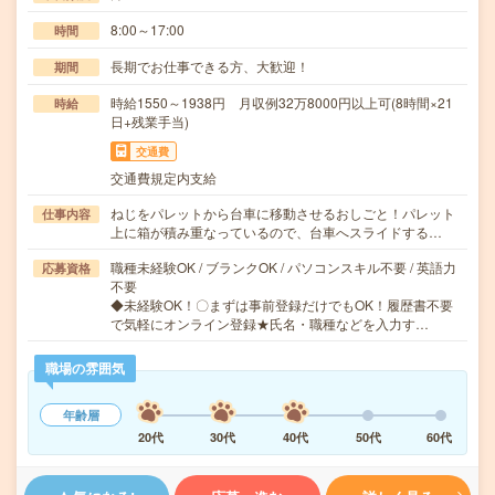
8:00～17:00
時間
長期でお仕事できる方、大歓迎！
期間
時給1550～1938円 月収例32万8000円以上可(8時間×21
時給
日+残業手当)
交通費
交通費規定内支給
ねじをパレットから台車に移動させるおしごと！パレット
仕事内容
上に箱が積み重なっているので、台車へスライドする…
職種未経験OK / ブランクOK / パソコンスキル不要 / 英語力
応募資格
不要
◆未経験OK！〇まずは事前登録だけでもOK！履歴書不要
で気軽にオンライン登録★氏名・職種などを入力す…
職場の雰囲気
年齢層
20代
30代
40代
50代
60代