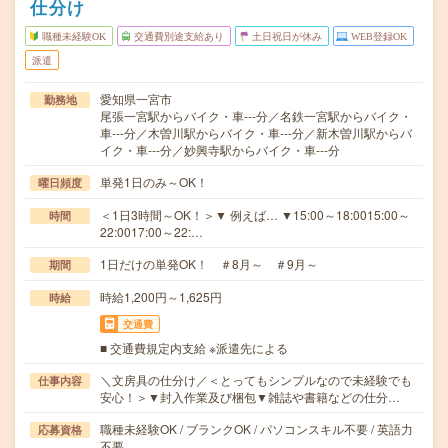
仕分け
職種未経験OK
交通費別途支給あり
土日祝日が休み
WEB登録OK
派遣
愛知県一宮市
勤務地
尾張一宮駅からバイク・車---分／名鉄一宮駅からバイク・
車---分／木曽川駅からバイク・車---分／新木曽川駅からバ
イク・車---分／妙興寺駅からバイク・車---分
単発1日のみ～OK！
曜日頻度
＜1日3時間～OK！＞▼ 例えば… ▼15:00～18:0015:00～
時間
22:0017:00～22:…
1日だけの単発OK！ ＃8月～ ＃9月～
期間
時給1,200円～1,625円
時給
交通費
■ 交通費規定内支給 ※派遣先による
＼文房具の仕分け／＜とってもシンプルなので未経験でも
仕事内容
安心！＞▼封入作業及び梱包▼雑誌や書籍などの仕分…
職種未経験OK / ブランクOK / パソコンスキル不要 / 英語力
応募資格
不要