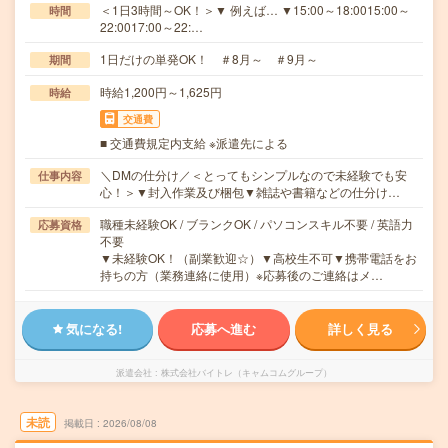
＜1日3時間～OK！＞▼ 例えば… ▼15:00～18:0015:00～
時間
22:0017:00～22:…
1日だけの単発OK！ ＃8月～ ＃9月～
期間
時給1,200円～1,625円
時給
交通費
■ 交通費規定内支給 ※派遣先による
＼DMの仕分け／＜とってもシンプルなので未経験でも安
仕事内容
心！＞▼封入作業及び梱包▼雑誌や書籍などの仕分け…
職種未経験OK / ブランクOK / パソコンスキル不要 / 英語力
応募資格
不要
▼未経験OK！（副業歓迎☆）▼高校生不可▼携帯電話をお
持ちの方（業務連絡に使用）※応募後のご連絡はメ…
気になる!
応募へ進む
詳しく見る
派遣会社
株式会社バイトレ（キャムコムグループ）
未読
掲載日
2026/08/08