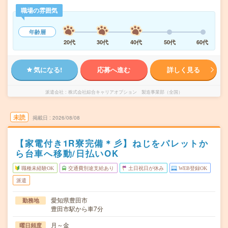
職場の雰囲気
年齢層
20代
30代
40代
50代
60代
気になる!
応募へ進む
詳しく見る
派遣会社
株式会社綜合キャリアオプション 製造事業部（全国）
未読
掲載日
2026/08/08
【家電付き1R寮完備＊彡】ねじをパレットか
ら台車へ移動/日払いOK
職種未経験OK
交通費別途支給あり
土日祝日が休み
WEB登録OK
派遣
愛知県豊田市
勤務地
豊田市駅から車7分
月～金
曜日頻度