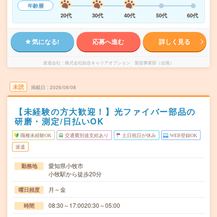
年齢層
20代
30代
40代
50代
60代
気になる!
応募へ進む
詳しく見る
派遣会社
株式会社綜合キャリアオプション 製造事業部（全国）
未読
掲載日
2026/08/08
【未経験の方大歓迎！】光ファイバー部品の
研磨・測定/日払いOK
職種未経験OK
交通費別途支給あり
土日祝日が休み
WEB登録OK
派遣
愛知県小牧市
勤務地
小牧駅から徒歩20分
月～金
曜日頻度
08:30～17:0020:30～05:00
時間