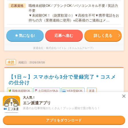
職種未経験OK / ブランクOK / パソコンスキル不要 / 英語力
応募資格
不要
▼未経験OK！（副業歓迎☆）▼高校生不可▼携帯電話をお
持ちの方（業務連絡に使用）※応募後のご連絡はメ…
気になる!
応募へ進む
詳しく見る
派遣会社
株式会社バイトレ（キャムコムグループ）
未読
掲載日
2026/08/08
【1日～】スマホから3分で登録完了＊コスメ
の仕分け
職種未経験OK
土日祝日が休み
WEB登録OK
派遣
大人気！
愛知県一宮市
勤務地
エン派遣アプリ
尾張一宮駅からバイク・車---分／名鉄一宮駅からバイク・
派遣のお仕事情報がたくさん！プッシュ通知で受け取ろう！
車---分／木曽川駅からバイク・車---分／新木曽川駅からバ
イク・車---分／妙興寺駅からバイク・車---分
アプリをダウンロード
月～金のうち、1日～OK！
曜日頻度