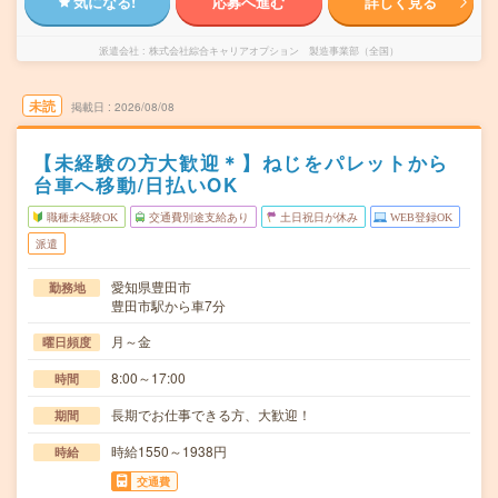
気になる!
応募へ進む
詳しく見る
派遣会社
株式会社綜合キャリアオプション 製造事業部（全国）
未読
掲載日
2026/08/08
【未経験の方大歓迎＊】ねじをパレットから
台車へ移動/日払いOK
職種未経験OK
交通費別途支給あり
土日祝日が休み
WEB登録OK
派遣
愛知県豊田市
勤務地
豊田市駅から車7分
月～金
曜日頻度
8:00～17:00
時間
長期でお仕事できる方、大歓迎！
期間
時給1550～1938円
時給
交通費