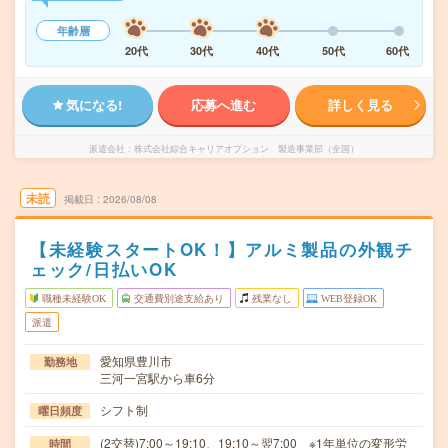
年齢層
20代
30代
40代
50代
60代
気になる!
応募へ進む
詳しく見る
派遣会社
株式会社綜合キャリアオプション 製造事業部（全国）
未読
掲載日
2026/08/08
【未経験スタートOK！】アルミ製品の外観チ
ェック/日払いOK
職種未経験OK
交通費別途支給あり
残業なし
WEB登録OK
派遣
愛知県豊川市
勤務地
三河一宮駅から車6分
シフト制
曜日頻度
(2交替)7:00～19:10、19:10～翌7:00 ※1年単位の変形労
時間