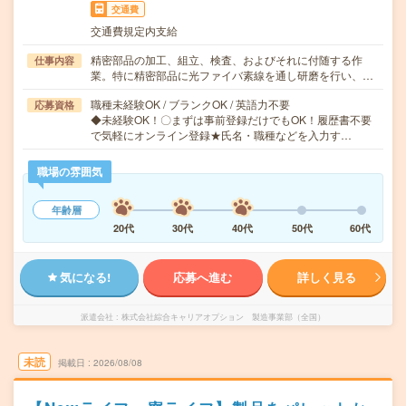
交通費
交通費規定内支給
精密部品の加工、組立、検査、およびそれに付随する作
仕事内容
業。特に精密部品に光ファイバ素線を通し研磨を行い、…
職種未経験OK / ブランクOK / 英語力不要
応募資格
◆未経験OK！〇まずは事前登録だけでもOK！履歴書不要
で気軽にオンライン登録★氏名・職種などを入力す…
職場の雰囲気
年齢層
20代
30代
40代
50代
60代
気になる!
応募へ進む
詳しく見る
派遣会社
株式会社綜合キャリアオプション 製造事業部（全国）
未読
掲載日
2026/08/08