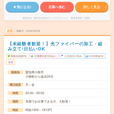
気になる!
応募へ進む
詳しく見る
派遣会社
株式会社綜合キャリアオプション 製造事業部（全国）
未読
掲載日
2026/08/08
【未経験者歓迎！】光ファイバーの加工・組
み立て/日払いOK
職種未経験OK
交通費別途支給あり
土日祝日が休み
WEB登録OK
派遣
愛知県小牧市
勤務地
小牧駅から徒歩20分
月～金
曜日頻度
20:30～05:00
時間
長期でお仕事できる方、大歓迎！
期間
時給1450～1813円
時給