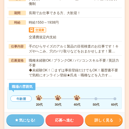
働制
長期でお仕事できる方、大歓迎！
期間
時給1550～1938円
時給
交通費
交通費規定内支給
手のひらサイズのアルミ製品の目視検査のお仕事です！キ
仕事内容
ズやへこみ、穴のバリ取りなどをおまかせします！重…
職種未経験OK / ブランクOK / パソコンスキル不要 / 英語力
応募資格
不要
◆未経験OK！〇まずは事前登録だけでもOK！履歴書不要
で気軽にオンライン登録★氏名・職種などを入力す…
職場の雰囲気
年齢層
20代
30代
40代
50代
60代
気になる!
応募へ進む
詳しく見る