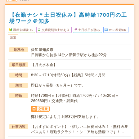
【夜勤ナシ＊土日祝休み】高時給1700円の工
場ワーク＠知多
職種未経験OK
交通費別途支給あり
土日祝日が休み
WEB登録OK
派遣
愛知県知多市
勤務地
日長駅から徒歩14分／新舞子駅から徒歩22分
【月火水木金】
曜日頻度
8:30～17:10(休憩60分)【残業】5時間／月間
時間
即日から長期（6ヶ月～）です。
期間
時給1700円 ※【月収例】時給1700円×7：40×20日＝
時給
260680円＋交通費・残業代
交通費
弊社規定により月上限3万円支給します。
【おすすめポイント】・嬉しい土日祝日休み！・無料送迎
仕事内容
バスあり！通勤ラクラク！・シニア層も活躍中です！…