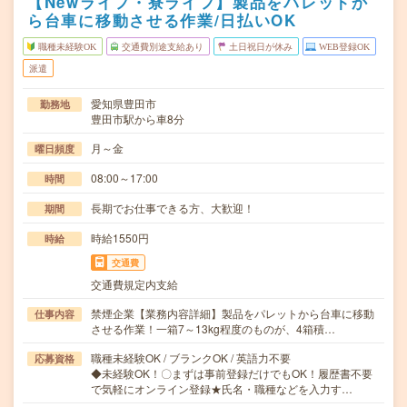
【Newライフ・寮ライフ】製品をパレットか
ら台車に移動させる作業/日払いOK
職種未経験OK
交通費別途支給あり
土日祝日が休み
WEB登録OK
派遣
愛知県豊田市
勤務地
豊田市駅から車8分
月～金
曜日頻度
08:00～17:00
時間
長期でお仕事できる方、大歓迎！
期間
時給1550円
時給
交通費
交通費規定内支給
禁煙企業【業務内容詳細】製品をパレットから台車に移動
仕事内容
させる作業！一箱7～13kg程度のものが、4箱積…
職種未経験OK / ブランクOK / 英語力不要
応募資格
◆未経験OK！〇まずは事前登録だけでもOK！履歴書不要
で気軽にオンライン登録★氏名・職種などを入力す…