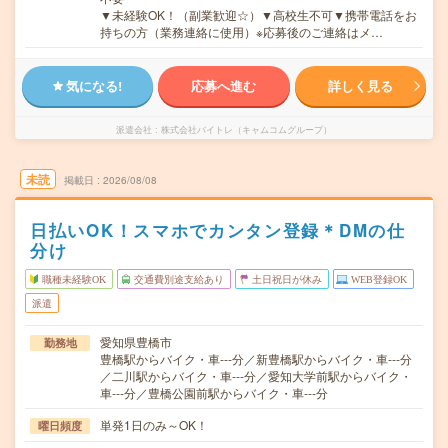
▼未経験OK！（副業歓迎☆）▼高校生不可▼携帯電話をお
持ちの方（業務連絡に使用）※応募後のご連絡はメ…
気になる!
応募へ進む
詳しく見る
派遣会社
株式会社バイトレ（キャムコムグループ）
未読
掲載日
2026/08/08
日払いOK！スマホでカンタン登録＊DMの仕
分け
職種未経験OK
交通費別途支給あり
土日祝日が休み
WEB登録OK
派遣
愛知県豊橋市
勤務地
豊橋駅からバイク・車---分／新豊橋駅からバイク・車---分
／二川駅からバイク・車---分／愛知大学前駅からバイク・
車---分／豊橋公園前駅からバイク・車---分
単発1日のみ～OK！
曜日頻度