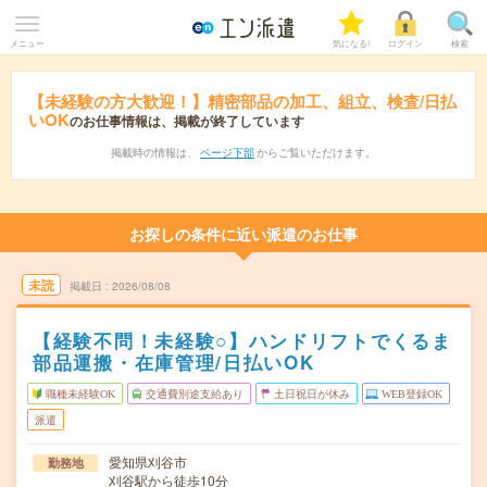
メニュー
気になる!
ログイン
検索
【未経験の方大歓迎！】精密部品の加工、組立、検査/日払
いOK
のお仕事情報は、掲載が終了しています
掲載時の情報は、
ページ下部
からご覧いただけます。
お探しの条件に近い派遣のお仕事
未読
掲載日
2026/08/08
【経験不問！未経験○】ハンドリフトでくるま
部品運搬・在庫管理/日払いOK
職種未経験OK
交通費別途支給あり
土日祝日が休み
WEB登録OK
派遣
愛知県刈谷市
勤務地
刈谷駅から徒歩10分