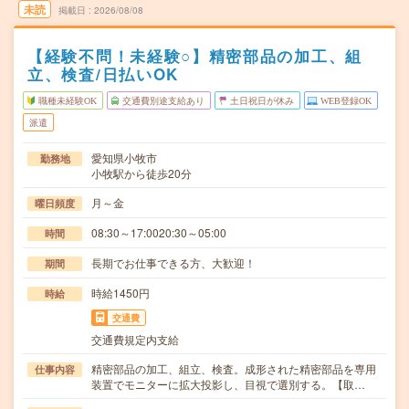
未読
掲載日
2026/08/08
【経験不問！未経験○】精密部品の加工、組
立、検査/日払いOK
職種未経験OK
交通費別途支給あり
土日祝日が休み
WEB登録OK
派遣
愛知県小牧市
勤務地
小牧駅から徒歩20分
月～金
曜日頻度
08:30～17:0020:30～05:00
時間
長期でお仕事できる方、大歓迎！
期間
時給1450円
時給
交通費
交通費規定内支給
精密部品の加工、組立、検査。成形された精密部品を専用
仕事内容
装置でモニターに拡大投影し、目視で選別する。【取…