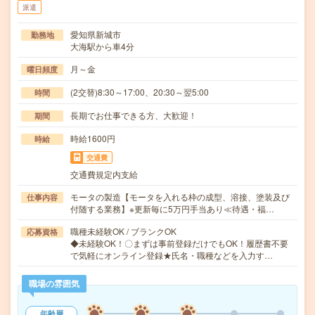
派遣
愛知県新城市
勤務地
大海駅から車4分
月～金
曜日頻度
(2交替)8:30～17:00、20:30～翌5:00
時間
長期でお仕事できる方、大歓迎！
期間
時給1600円
時給
交通費
交通費規定内支給
モータの製造【モータを入れる枠の成型、溶接、塗装及び
仕事内容
付随する業務】※更新毎に5万円手当あり≪待遇・福…
職種未経験OK / ブランクOK
応募資格
◆未経験OK！〇まずは事前登録だけでもOK！履歴書不要
で気軽にオンライン登録★氏名・職種などを入力す…
職場の雰囲気
年齢層