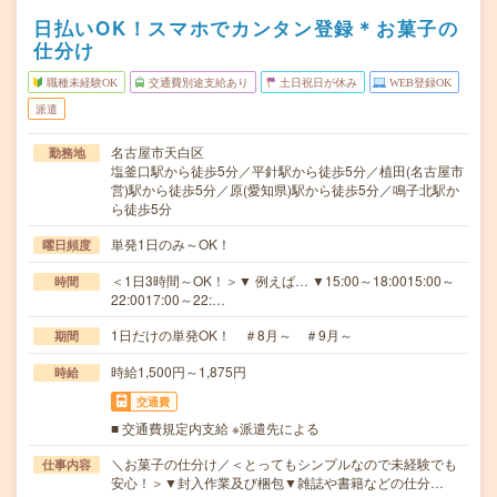
日払いOK！スマホでカンタン登録＊お菓子の
仕分け
職種未経験OK
交通費別途支給あり
土日祝日が休み
WEB登録OK
派遣
名古屋市天白区
勤務地
塩釜口駅から徒歩5分／平針駅から徒歩5分／植田(名古屋市
営)駅から徒歩5分／原(愛知県)駅から徒歩5分／鳴子北駅か
ら徒歩5分
単発1日のみ～OK！
曜日頻度
＜1日3時間～OK！＞▼ 例えば… ▼15:00～18:0015:00～
時間
22:0017:00～22:…
1日だけの単発OK！ ＃8月～ ＃9月～
期間
時給1,500円～1,875円
時給
交通費
■ 交通費規定内支給 ※派遣先による
＼お菓子の仕分け／＜とってもシンプルなので未経験でも
仕事内容
安心！＞▼封入作業及び梱包▼雑誌や書籍などの仕分…