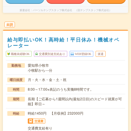
派遣会社
パーソルテンプスタッフ株式会社 （旧テンプスタッフ株式会社）
未読
給与即払いOK！高時給！平日休み！機械オペ
レーター
職種未経験OK
交通費別途支給あり
WEB登録OK
派遣
愛知県小牧市
勤務地
小牧駅から---分
月・火・水・金・土・祝
曜日頻度
8:00～17:00※表記のうち実働8時間です。
時間
長期【ご応募から1週間以内(最短2日目)のスピード就業が可
期間
能】即日～
時給1450円 【月収例】232000円
時給
交通費
交通費支給有り