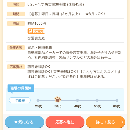
8:25～17:10(実働:8時間) (休憩45分)
時間
【急募】即日～長期（3カ月以上） ★8月～OK！
期間
時給1600円
時給
交通費
交通費支給
貿易・国際事務
仕事内容
自動車部品メーカーでの海外営業事務。海外子会社の受注対
応、社内納期調整、製品サンプルなどの海外出荷手…
職種未経験OK
応募資格
職種未経験OK！業界未経験OK！【こんな方におススメ！ま
ずはご応募ください／歓迎条件】事務経験がある…
職場の雰囲気
年齢層
20代
30代
40代
50代
60代
気になる!
応募へ進む
詳しく見る