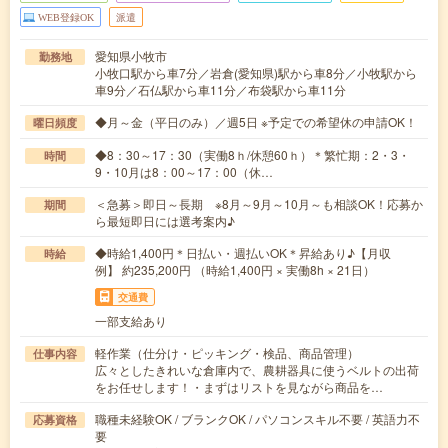
WEB登録OK
派遣
愛知県小牧市
勤務地
小牧口駅から車7分／岩倉(愛知県)駅から車8分／小牧駅から
車9分／石仏駅から車11分／布袋駅から車11分
◆月～金（平日のみ）／週5日 ※予定での希望休の申請OK！
曜日頻度
◆8：30～17：30（実働8ｈ/休憩60ｈ）＊繁忙期：2・3・
時間
9・10月は8：00～17：00（休…
＜急募＞即日～長期 ※8月～9月～10月～も相談OK！応募か
期間
ら最短即日には選考案内♪
◆時給1,400円＊日払い・週払いOK＊昇給あり♪【月収
時給
例】 約235,200円 （時給1,400円 × 実働8h × 21日）
交通費
一部支給あり
軽作業（仕分け・ピッキング・検品、商品管理）
仕事内容
広々としたきれいな倉庫内で、農耕器具に使うベルトの出荷
をお任せします！・まずはリストを見ながら商品を…
職種未経験OK / ブランクOK / パソコンスキル不要 / 英語力不
応募資格
要