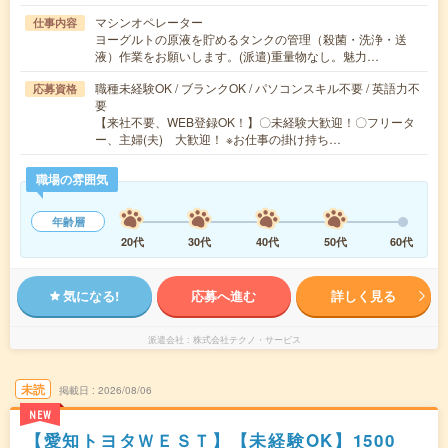
マシンオペレーター
仕事内容
ヨーグルトの原液を貯めるタンクの管理（殺菌・洗浄・送
液）作業をお願いします。(派遣)重量物なし。魅力…
職種未経験OK / ブランクOK / パソコンスキル不要 / 英語力不
応募資格
要
【来社不要、WEB登録OK！】〇未経験大歓迎！〇フリータ
ー、主婦(夫) 大歓迎！ ※お仕事の掛け持ち…
職場の雰囲気
年齢層
20代
30代
40代
50代
60代
気になる!
応募へ進む
詳しく見る
派遣会社
株式会社テクノ・サービス
未読
掲載日
2026/08/06
NEW
【愛知トヨタＷＥＳＴ】【未経験OK】1500