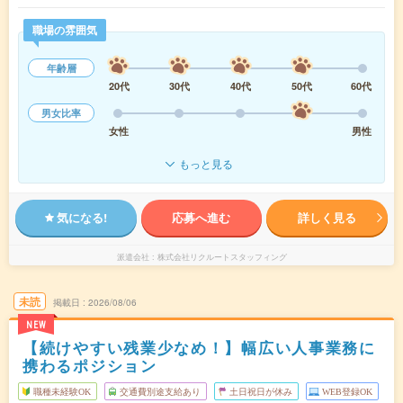
職場の雰囲気
年齢層
20代
30代
40代
50代
60代
男女比率
女性
男性
もっと見る
気になる!
応募へ進む
詳しく見る
派遣会社
株式会社リクルートスタッフィング
未読
掲載日
2026/08/06
NEW
【続けやすい残業少なめ！】幅広い人事業務に
携わるポジション
職種未経験OK
交通費別途支給あり
土日祝日が休み
WEB登録OK