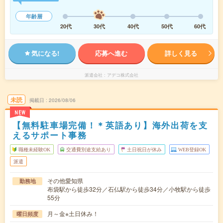
年齢層
20代
30代
40代
50代
60代
気になる!
応募へ進む
詳しく見る
派遣会社
アデコ株式会社
未読
掲載日
2026/08/06
NEW
【無料駐車場完備！＊英語あり】海外出荷を支
えるサポート事務
職種未経験OK
交通費別途支給あり
土日祝日が休み
WEB登録OK
派遣
その他愛知県
勤務地
布袋駅から徒歩32分／石仏駅から徒歩34分／小牧駅から徒歩
55分
月～金※土日休み！
曜日頻度