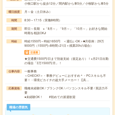
小牧口駅から徒歩12分／間内駅から車5分／小牧駅から車5分
月～金（土日休み）
曜日頻度
8:30～17:15（実働8時間）
時間
即日～長期 ※「8月～」「9月～」「10月～」お好きな開始
期間
時期を相談OK♪
時給1550円～時給1650円 ＜週払いOK＞■月収例：29万
時給
9000円（1550円×8時間×21日＋残業20hの場合）
交通費
★交通費1500円/日まで別途支給（規定あり）！※月21日出勤
の場合「3万1500円/月」！
一般事務
仕事内容
＜CHECK!!＞・事務デビューにおすすめ＊・PCスキルも不
要！・環境ピカイチの超大手メーカー！【具…
職種未経験OK / ブランクOK / パソコンスキル不要 / 英語力不
応募資格
要
●未経験OK！ #初めての派遣歓迎
職場の雰囲気