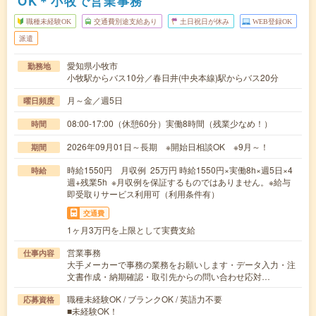
OK＊小牧で営業事務
職種未経験OK
交通費別途支給あり
土日祝日が休み
WEB登録OK
派遣
愛知県小牧市
勤務地
小牧駅からバス10分／春日井(中央本線)駅からバス20分
月～金／週5日
曜日頻度
08:00-17:00（休憩60分）実働8時間（残業少なめ！）
時間
2026年09月01日～長期 ※開始日相談OK ※9月～！
期間
時給1550円 月収例 25万円 時給1550円×実働8h×週5日×4
時給
週+残業5h ※月収例を保証するものではありません。※給与
即受取りサービス利用可（利用条件有）
交通費
1ヶ月3万円を上限として実費支給
営業事務
仕事内容
大手メーカーで事務の業務をお願いします・データ入力・注
文書作成・納期確認・取引先からの問い合わせ応対…
職種未経験OK / ブランクOK / 英語力不要
応募資格
■未経験OK！