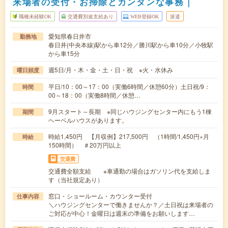
来場者の受付・お掃除とカンタンな事務｜
職種未経験OK
交通費別途支給あり
WEB登録OK
派遣
愛知県春日井市
勤務地
春日井(中央本線)駅から車12分／勝川駅から車10分／小牧駅
から車15分
週5日/月・木・金・土・日・祝 ※火・水休み
曜日頻度
平日/10：00～17：00（実働6時間／休憩60分）土日祝/9：
時間
00～18：00（実働8時間／休憩…
9月スタート～長期 ※同じハウジングセンター内にもう1棟
期間
ヘーベルハウスがあります。
時給1,450円 【月収例】217,500円 （1時間/1,450円×月
時給
150時間） ＃20万円以上
交通費
交通費全額支給 ※車通勤の場合はガソリン代を支給しま
す（当社規定あり）
窓口・ショールーム・カウンター受付
仕事内容
＼ハウジングセンターで働きませんか？／土日祝は来場者の
ご対応が中心！金曜日は週末の準備をお願いします…