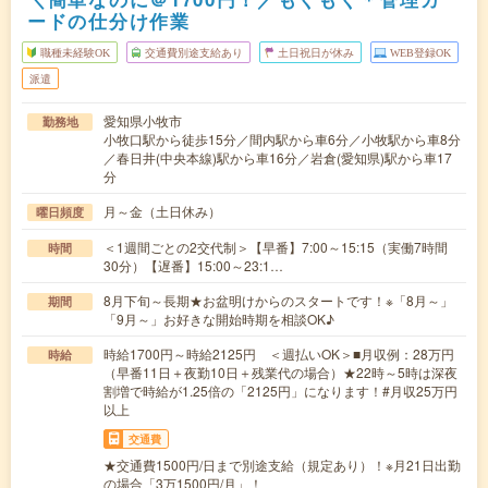
ードの仕分け作業
職種未経験OK
交通費別途支給あり
土日祝日が休み
WEB登録OK
派遣
愛知県小牧市
勤務地
小牧口駅から徒歩15分／間内駅から車6分／小牧駅から車8分
／春日井(中央本線)駅から車16分／岩倉(愛知県)駅から車17
分
月～金（土日休み）
曜日頻度
＜1週間ごとの2交代制＞【早番】7:00～15:15（実働7時間
時間
30分）【遅番】15:00～23:1…
8月下旬～長期★お盆明けからのスタートです！※「8月～」
期間
「9月～」お好きな開始時期を相談OK♪
時給1700円～時給2125円 ＜週払いOK＞■月収例：28万円
時給
（早番11日＋夜勤10日＋残業代の場合）★22時～5時は深夜
割増で時給が1.25倍の「2125円」になります！#月収25万円
以上
交通費
★交通費1500円/日まで別途支給（規定あり）！※月21日出勤
の場合「3万1500円/月」！