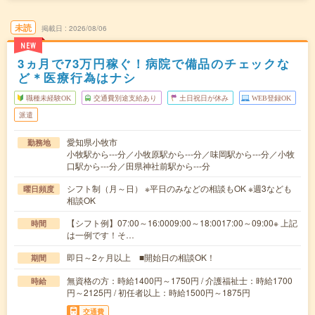
未読
掲載日
2026/08/06
NEW
3ヵ月で73万円稼ぐ！病院で備品のチェックな
ど＊医療行為はナシ
職種未経験OK
交通費別途支給あり
土日祝日が休み
WEB登録OK
派遣
愛知県小牧市
勤務地
小牧駅から---分／小牧原駅から---分／味岡駅から---分／小牧
口駅から---分／田県神社前駅から---分
シフト制（月～日） ※平日のみなどの相談もOK ※週3なども
曜日頻度
相談OK
【シフト例】07:00～16:0009:00～18:0017:00～09:00※ 上記
時間
は一例です！そ…
即日～2ヶ月以上 ■開始日の相談OK！
期間
無資格の方：時給1400円～1750円 / 介護福祉士：時給1700
時給
円～2125円 / 初任者以上：時給1500円～1875円
交通費