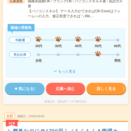
職種未経験OK / ブランクOK / パソコンスキル不要 / 英語力不
応募資格
要
【パソコンスキル】 データ入力ができればOK Excelはフォ
ームへの入力、修正程度できれば ＼We…
職場の雰囲気
年齢層
20代
30代
40代
50代
60代
男女比率
女性
男性
もっと見る
気になる!
応募へ進む
詳しく見る
派遣会社
旭化成アミダス株式会社
未読
掲載日
2026/08/06
NEW
＼簡単なのに＠1700円！／もくもく＊管理カ