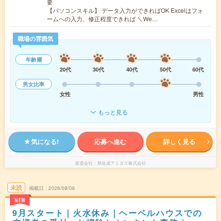
要
【パソコンスキル】 データ入力ができればOK Excelはフォ
ームへの入力、修正程度できれば ＼We…
職場の雰囲気
年齢層
20代
30代
40代
50代
60代
男女比率
女性
男性
もっと見る
気になる!
応募へ進む
詳しく見る
派遣会社
旭化成アミダス株式会社
未読
掲載日
2026/08/06
NEW
9月スタート｜火水休み｜ヘーベルハウスでの