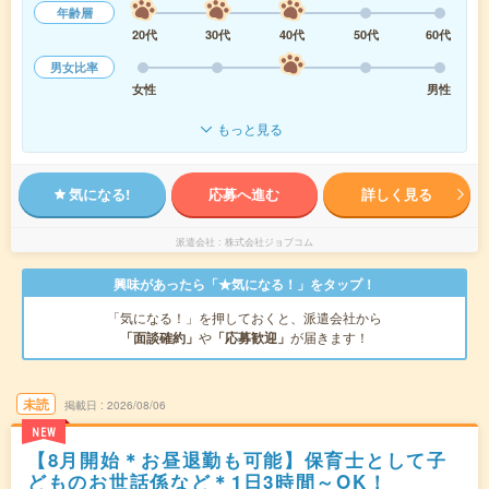
年齢層
20代
30代
40代
50代
60代
男女比率
女性
男性
もっと見る
気になる!
応募へ進む
詳しく見る
派遣会社
株式会社ジョブコム
興味があったら「★気になる！」をタップ！
「気になる！」を押しておくと、派遣会社から
「面談確約」
や
「応募歓迎」
が届きます！
未読
掲載日
2026/08/06
NEW
【8月開始＊お昼退勤も可能】保育士として子
どものお世話係など＊1日3時間～OK！