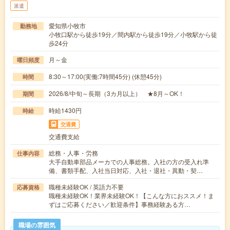
派遣
愛知県小牧市
勤務地
小牧口駅から徒歩19分／間内駅から徒歩19分／小牧駅から徒
歩24分
月～金
曜日頻度
8:30～17:00(実働:7時間45分) (休憩45分)
時間
2026/8/中旬～長期（3カ月以上） ★8月～OK！
期間
時給1430円
時給
交通費
交通費支給
総務・人事・労務
仕事内容
大手自動車部品メーカでの人事総務。入社の方の受入れ準
備、書類手配、入社当日対応、入社・退社・異動・契…
職種未経験OK / 英語力不要
応募資格
職種未経験OK！業界未経験OK！【こんな方におススメ！ま
ずはご応募ください／歓迎条件】事務経験ある方…
職場の雰囲気