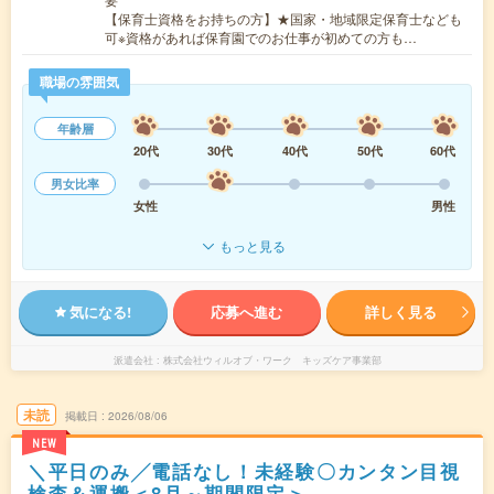
【保育士資格をお持ちの方】★国家・地域限定保育士なども
可※資格があれば保育園でのお仕事が初めての方も…
職場の雰囲気
年齢層
20代
30代
40代
50代
60代
男女比率
女性
男性
もっと見る
気になる!
応募へ進む
詳しく見る
派遣会社
株式会社ウィルオブ・ワーク キッズケア事業部
未読
掲載日
2026/08/06
NEW
＼平日のみ╱電話なし！未経験〇カンタン目視
検査＆運搬＜8月～期間限定＞