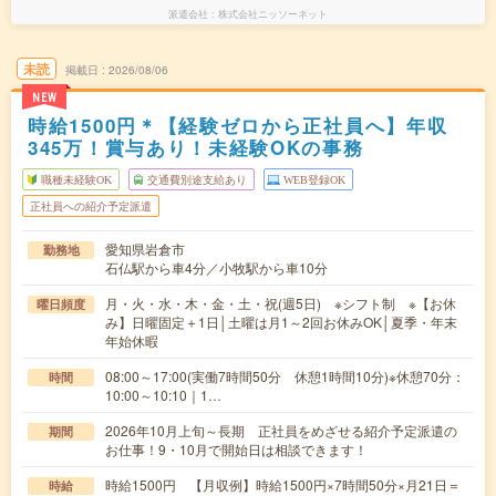
派遣会社
株式会社ニッソーネット
未読
掲載日
2026/08/06
NEW
時給1500円＊【経験ゼロから正社員へ】年収
345万！賞与あり！未経験OKの事務
職種未経験OK
交通費別途支給あり
WEB登録OK
正社員への紹介予定派遣
愛知県岩倉市
勤務地
石仏駅から車4分／小牧駅から車10分
月・火・水・木・金・土・祝(週5日) ※シフト制 ※【お休
曜日頻度
み】日曜固定＋1日│土曜は月1～2回お休みOK│夏季・年末
年始休暇
08:00～17:00(実働7時間50分 休憩1時間10分)※休憩70分：
時間
10:00～10:10｜1…
2026年10月上旬～長期 正社員をめざせる紹介予定派遣の
期間
お仕事！9・10月で開始日は相談できます！
時給1500円 【月収例】時給1500円×7時間50分×月21日＝
時給