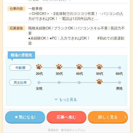
一般事務
仕事内容
＜CHECK!!＞・2名体制でのコツコツ作業！・パソコンの入
力ができればOK！・電話は1日5件以内と…
職種未経験OK / ブランクOK / パソコンスキル不要 / 英語力不
応募資格
要
●未経験OK！●PC：入力できればOK！ #初めての派遣歓
迎
職場の雰囲気
年齢層
20代
30代
40代
50代
60代
男女比率
女性
男性
もっと見る
気になる!
応募へ進む
詳しく見る
派遣会社
株式会社ジョブコム