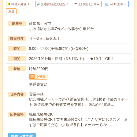
職種未経験OK
交通費別途支給あり
土日祝日が休み
WEB登録OK
派遣
愛知県小牧市
勤務地
小牧原駅から車7分／小牧駅から車10分
月～金※土日休み！
曜日頻度
8:00～17:00(実働:8時間) (休憩60分)
時間
2026/10/上旬～長期（3カ月以上） ★10月～OK！
期間
時給2000円
時給
交通費
交通費支給
営業事務
仕事内容
総合機械メーカーでの品質保証業務。現場検査作業のサポー
ト 製造現場での検査業務を支援し、製品が品質基…
職種未経験OK
応募資格
職種未経験OK！業界未経験OK！【こんな方におススメ！ま
ずはご応募ください／歓迎条件】メーカーでの生…
職場の雰囲気