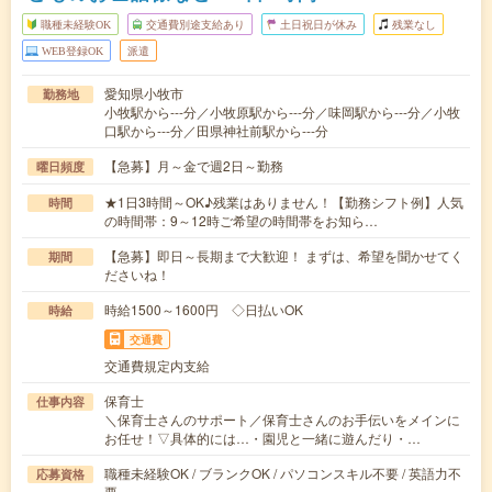
職種未経験OK
交通費別途支給あり
土日祝日が休み
残業なし
WEB登録OK
派遣
愛知県小牧市
勤務地
小牧駅から---分／小牧原駅から---分／味岡駅から---分／小牧
口駅から---分／田県神社前駅から---分
【急募】月～金で週2日～勤務
曜日頻度
★1日3時間～OK♪残業はありません！【勤務シフト例】人気
時間
の時間帯：9～12時ご希望の時間帯をお知ら…
【急募】即日～長期まで大歓迎！ まずは、希望を聞かせてく
期間
ださいね！
時給1500～1600円 ◇日払いOK
時給
交通費
交通費規定内支給
保育士
仕事内容
＼保育士さんのサポート／保育士さんのお手伝いをメインに
お任せ！▽具体的には…・園児と一緒に遊んだり・…
職種未経験OK / ブランクOK / パソコンスキル不要 / 英語力不
応募資格
要