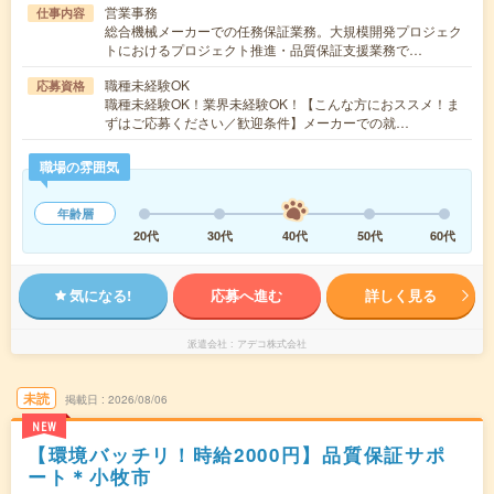
営業事務
仕事内容
総合機械メーカーでの任務保証業務。大規模開発プロジェク
トにおけるプロジェクト推進・品質保証支援業務で…
職種未経験OK
応募資格
職種未経験OK！業界未経験OK！【こんな方におススメ！ま
ずはご応募ください／歓迎条件】メーカーでの就…
職場の雰囲気
年齢層
20代
30代
40代
50代
60代
気になる!
応募へ進む
詳しく見る
派遣会社
アデコ株式会社
未読
掲載日
2026/08/06
NEW
【環境バッチリ！時給2000円】品質保証サポ
ート＊小牧市