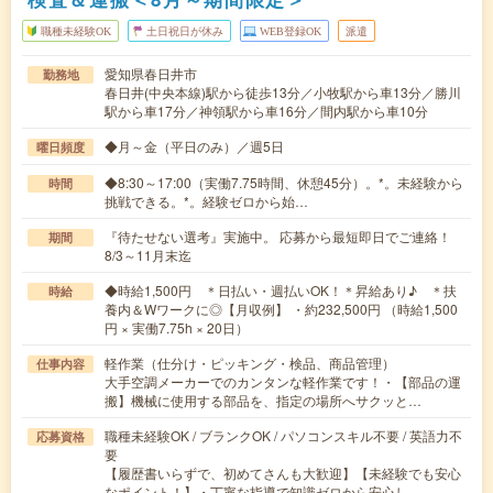
職種未経験OK
土日祝日が休み
WEB登録OK
派遣
愛知県春日井市
勤務地
春日井(中央本線)駅から徒歩13分／小牧駅から車13分／勝川
駅から車17分／神領駅から車16分／間内駅から車10分
◆月～金（平日のみ）／週5日
曜日頻度
◆8:30～17:00（実働7.75時間、休憩45分）。*。未経験から
時間
挑戦できる。*。経験ゼロから始…
『待たせない選考』実施中。 応募から最短即日でご連絡！
期間
8/3～11月末迄
◆時給1,500円 ＊日払い・週払いOK！＊昇給あり♪ ＊扶
時給
養内＆Wワークに◎【月収例】 ・約232,500円 （時給1,500
円 × 実働7.75h × 20日）
軽作業（仕分け・ピッキング・検品、商品管理）
仕事内容
大手空調メーカーでのカンタンな軽作業です！・【部品の運
搬】機械に使用する部品を、指定の場所へサクッと…
職種未経験OK / ブランクOK / パソコンスキル不要 / 英語力不
応募資格
要
【履歴書いらずで、初めてさんも大歓迎】【未経験でも安心
なポイント！】・丁寧な指導で知識ゼロから安心し…