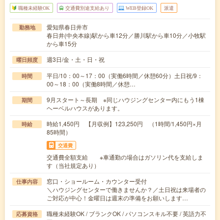
職種未経験OK
交通費別途支給あり
WEB登録OK
派遣
愛知県春日井市
勤務地
春日井(中央本線)駅から車12分／勝川駅から車10分／小牧駅
から車15分
週3日/金・土・日・祝
曜日頻度
平日/10：00～17：00（実働6時間／休憩60分）土日祝/9：
時間
00～18：00（実働8時間／休憩…
9月スタート～長期 ※同じハウジングセンター内にもう1棟
期間
ヘーベルハウスがあります。
時給1,450円 【月収例】123,250円 （1時間/1,450円×月
時給
85時間）
交通費
交通費全額支給 ※車通勤の場合はガソリン代を支給しま
す（当社規定あり）
窓口・ショールーム・カウンター受付
仕事内容
＼ハウジングセンターで働きませんか？／土日祝は来場者の
ご対応が中心！金曜日は週末の準備をお願いします…
職種未経験OK / ブランクOK / パソコンスキル不要 / 英語力不
応募資格