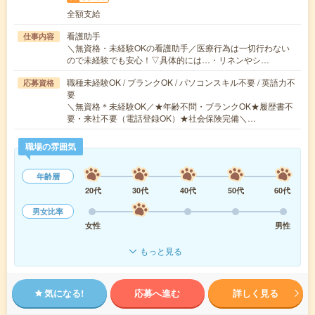
全額支給
看護助手
仕事内容
＼無資格・未経験OKの看護助手／医療行為は一切行わない
ので未経験でも安心！▽具体的には…・リネンやシ…
職種未経験OK / ブランクOK / パソコンスキル不要 / 英語力不
応募資格
要
＼無資格＊未経験OK／★年齢不問・ブランクOK★履歴書不
要・来社不要（電話登録OK）★社会保険完備＼…
職場の雰囲気
年齢層
20代
30代
40代
50代
60代
男女比率
女性
男性
もっと見る
気になる!
応募へ進む
詳しく見る