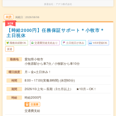
派遣会社
アデコ株式会社
未読
掲載日
2026/08/06
NEW
【時給2000円】任務保証サポート＊小牧市＊
土日祝休
職種未経験OK
交通費別途支給あり
土日祝日が休み
WEB登録OK
派遣
愛知県小牧市
勤務地
小牧原駅から車7分／小牧駅から車10分
月～金※土日休み！
曜日頻度
8:00～17:00(実働:8時間) (休憩60分)
時間
2026/10/上旬～長期（3カ月以上） ★10月～OK！
期間
時給2000円
時給
交通費
交通費支給