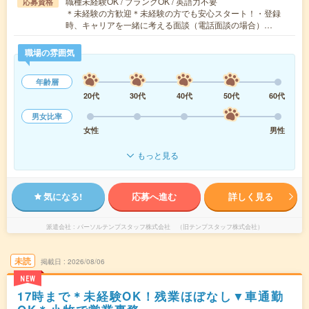
職種未経験OK / ブランクOK / 英語力不要
応募資格
＊未経験の方歓迎＊未経験の方でも安心スタート！・登録
時、キャリアを一緒に考える面談（電話面談の場合）…
職場の雰囲気
年齢層
20代
30代
40代
50代
60代
男女比率
女性
男性
もっと見る
気になる!
応募へ進む
詳しく見る
派遣会社
パーソルテンプスタッフ株式会社 （旧テンプスタッフ株式会社）
未読
掲載日
2026/08/06
NEW
17時まで＊未経験OK！残業ほぼなし▼車通勤