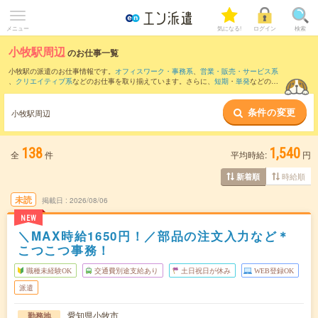
メニュー
気になる!
ログイン
検索
小牧駅周辺
のお仕事一覧
小牧駅の派遣のお仕事情報です。
オフィスワーク・事務系
、
営業・販売・サービス系
、
クリエイティブ系
などのお仕事を取り揃えています。さらに、
短期
・
単発
などの期
間や、
職種未経験OK
などのこだわり条件で絞り込んでいただけます。
条件の変更
また、
名古屋駅
・
栄(愛知県)駅
・
名鉄名古屋駅
・
伏見(愛知県)駅
・
近鉄名古屋駅
など近
小牧駅周辺
隣駅のお仕事もご確認いただけます。
138
1,540
全
件
平均時給:
円
時給順
新着順
未読
掲載日
2026/08/06
NEW
＼MAX時給1650円！／部品の注文入力など＊
こつこつ事務！
職種未経験OK
交通費別途支給あり
土日祝日が休み
WEB登録OK
派遣
愛知県小牧市
勤務地