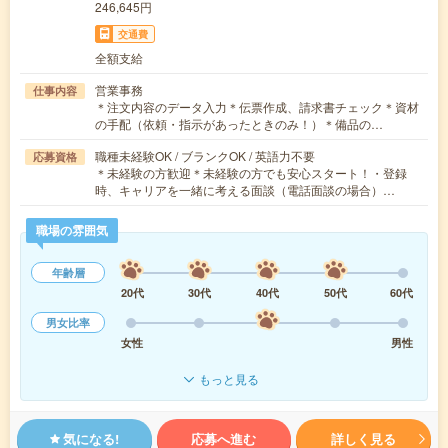
246,645円
交通費
全額支給
営業事務
仕事内容
＊注文内容のデータ入力＊伝票作成、請求書チェック＊資材
の手配（依頼・指示があったときのみ！）＊備品の…
職種未経験OK / ブランクOK / 英語力不要
応募資格
＊未経験の方歓迎＊未経験の方でも安心スタート！・登録
時、キャリアを一緒に考える面談（電話面談の場合）…
職場の雰囲気
年齢層
20代
30代
40代
50代
60代
男女比率
女性
男性
もっと見る
気になる!
応募へ進む
詳しく見る