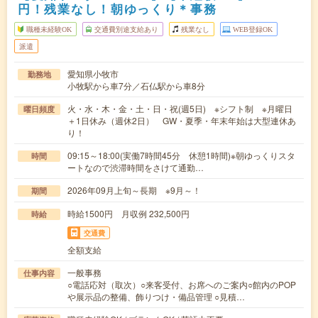
円！残業なし！朝ゆっくり＊事務
職種未経験OK
交通費別途支給あり
残業なし
WEB登録OK
派遣
愛知県小牧市
勤務地
小牧駅から車7分／石仏駅から車8分
火・水・木・金・土・日・祝(週5日) ※シフト制 ※月曜日
曜日頻度
＋1日休み（週休2日） GW・夏季・年末年始は大型連休あ
り！
09:15～18:00(実働7時間45分 休憩1時間)※朝ゆっくりスタ
時間
ートなので渋滞時間をさけて通勤…
2026年09月上旬～長期 ※9月～！
期間
時給1500円 月収例 232,500円
時給
交通費
全額支給
一般事務
仕事内容
○電話応対（取次）○来客受付、お席へのご案内○館内のPOP
や展示品の整備、飾りつけ・備品管理 ○見積…