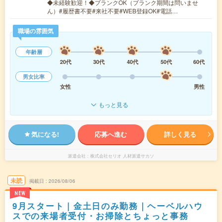
◆未経験歓迎！◆ブランクOK（ブランク期間は問いませ
ん）#履歴書不要#来社不要#WEB登録OK#電話…
職場の雰囲気
年齢層
20代
30代
40代
50代
60代
男女比率
女性
男性
もっと見る
気になる!
応募へ進む
詳しく見る
派遣会社
株式会社セリオ 人材派遣サカソ
未読
掲載日
2026/08/06
NEW
9月スタート｜金土日のみ勤務｜ヘーベルハウ
スでの来場者受付・お掃除とちょっと事務