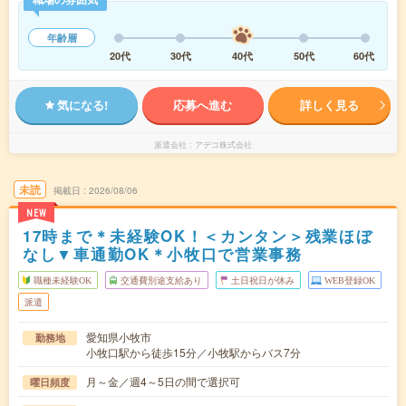
年齢層
20代
30代
40代
50代
60代
気になる!
応募へ進む
詳しく見る
派遣会社
アデコ株式会社
未読
掲載日
2026/08/06
NEW
17時まで＊未経験OK！＜カンタン＞残業ほぼ
なし▼車通勤OK＊小牧口で営業事務
職種未経験OK
交通費別途支給あり
土日祝日が休み
WEB登録OK
派遣
愛知県小牧市
勤務地
小牧口駅から徒歩15分／小牧駅からバス7分
月～金／週4～5日の間で選択可
曜日頻度