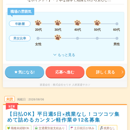
職場の雰囲気
年齢層
20代
30代
40代
50代
60代
男女比率
女性
男性
もっと見る
気になる!
応募へ進む
詳しく見る
派遣会社
株式会社セリオ 人材派遣サカソ
未読
掲載日
2026/08/06
NEW
【日払OK】平日週5日×残業なし！コツコツ集
めて詰めるカンタン軽作業＠12名募集
職種未経験OK
交通費別途支給あり
土日祝日が休み
残業なし