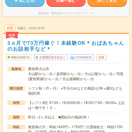
気になる!
応募へ進む
詳しく見る
派遣会社
株式会社リクルートスタッフィング
未読
掲載日
2026/08/06
NEW
3ヵ月で73万円稼ぐ！未経験OK＊おばあちゃん
のお話相手など＊
職種未経験OK
交通費別途支給あり
WEB登録OK
派遣
愛知県犬山市
勤務地
犬山駅から---分／楽田駅から---分／犬山口駅から---分／羽黒
(愛知県)駅から---分／犬山遊園駅から---分
シフト制（月～日） ※平日のみなどの相談もOK ※週3なども
曜日頻度
相談OK
【シフト例】07:00～16:0009:00～18:0017:00～09:00※ 上記
時間
は一例です！そ…
即日～2ヶ月以上 ■開始日の相談OK！
期間
無資格の方：時給1400円～1750円 / 介護福祉士：時給1700
時給
円～2125円 / 初任者以上：時給1500円～1875円