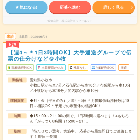
気になる!
応募へ進む
詳しく見る
派遣会社
株式会社ニッソーネット
未読
掲載日
2026/08/06
NEW
【週4～＊1日3時間OK】大手運送グループで伝
票の仕分けなど＠小牧
職種未経験OK
土日祝日が休み
残業なし
WEB登録OK
派遣
愛知県小牧市
勤務地
小牧口駅から車7分／石仏駅から車10分／布袋駅から車10分
／小牧駅から車16分／間内駅から車10分
◆月～金（平日のみ）／週4～5日 ＊月間最低勤務日数は18
曜日頻度
日～相談OK ＊予定での希望休の相談OK！
◆15：00～21：00の間で、1日3時間～選べます！※もちろ
時間
ん「がっつり6時間（15:00～21:…
『待たせない選考』実施中。 応募から最短即日でご連絡しま
期間
す！ 即日～長期