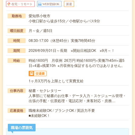
在宅・リモート
WEB登録OK
派遣
愛知県小牧市
勤務地
小牧口駅から徒歩15分／小牧駅からバス9分
月～金／週5日
曜日頻度
08:30-17:00（休憩45分）実働7時間45分
時間
2026年09月01日～長期 ※開始日相談OK ※9月～！
期間
時給1600円 月収例 26万円 時給1600円×実働7h45m×週5
時給
日×4週+残業10h ※月収例を保証するものではありません。
交通費
1ヶ月3万円を上限として実費支給
秘書・セクレタリー
仕事内容
人事部にて秘書のお仕事・データ入力・スケジュール管理・
出張の手配・伝票処理・電話応対・来客対応・庶務…
職種未経験OK / ブランクOK / 英語力不要
応募資格
■未経験OK！
職場の雰囲気