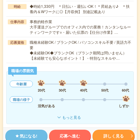
◆時給1,330円 ＊日払い・週払いOK！＊昇給あり♪ ＊扶
時給
養内＆Wワークに◎【月収例】 別途記載あり
事務的軽作業
仕事内容
大手運送グループでのオフィス内での業務！カンタンなルー
ティンワークです○・届いた伝票の【仕分け作業】…
職種未経験OK / ブランクOK / パソコンスキル不要 / 英語力不
応募資格
要
◆未経験OK◆ブランクOK（ブランク期間は問いません）
【未経験でも安心なポイント！】・特別なスキルや…
職場の雰囲気
年齢層
20代
30代
40代
50代
60代
職場の様子
活気がある
しずか
もっと見る
気になる!
応募へ進む
詳しく見る