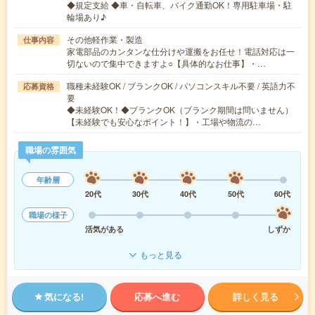
◆規定支給 ◆車・自転車、バイク通勤OK！専用駐車場・駐
輪場あり♪
その他軽作業・製造
仕事内容
家電部品のカンタンな仕分けや運搬をお任せ！電話対応は一
切ないので集中できますよ○【具体的なお仕事】・…
職種未経験OK / ブランクOK / パソコンスキル不要 / 英語力不
応募資格
要
◆未経験OK！◆ブランクOK（ブランク期間は問いません）
【未経験でも安心なポイント！】・工場や物流の…
職場の雰囲気
年齢層
20代
30代
40代
50代
60代
職場の様子
活気がある
しずか
もっと見る
気になる!
応募へ進む
詳しく見る