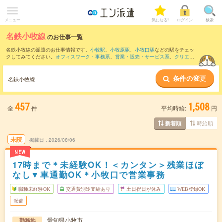
メニュー
気になる!
ログイン
検索
名鉄小牧線
のお仕事一覧
名鉄小牧線の派遣のお仕事情報です。
小牧駅
、
小牧原駅
、
小牧口駅
などの駅をチェッ
クしてみてください。
オフィスワーク・事務系
、
営業・販売・サービス系
、
クリエイ
ティブ系
などのお仕事を取り揃えています。さらに、
短期
・
単発
などの期間や、
職種
未経験OK
などのこだわり条件で絞り込んでいただけます。
条件の変更
名鉄小牧線
457
1,508
全
件
平均時給:
円
時給順
新着順
未読
掲載日
2026/08/06
NEW
17時まで＊未経験OK！＜カンタン＞残業ほぼ
なし▼車通勤OK＊小牧口で営業事務
職種未経験OK
交通費別途支給あり
土日祝日が休み
WEB登録OK
派遣
愛知県小牧市
勤務地