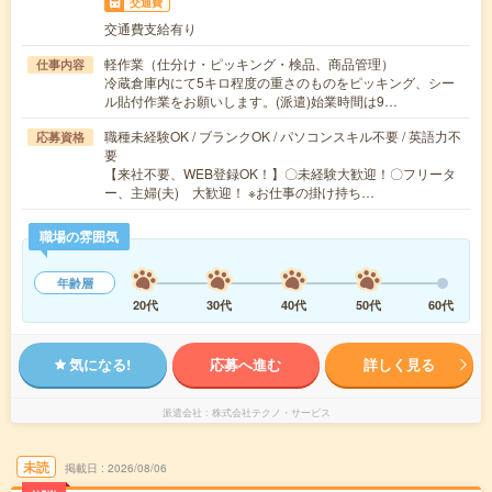
交通費
交通費支給有り
軽作業（仕分け・ピッキング・検品、商品管理）
仕事内容
冷蔵倉庫内にて5キロ程度の重さのものをピッキング、シー
ル貼付作業をお願いします。(派遣)始業時間は9…
職種未経験OK / ブランクOK / パソコンスキル不要 / 英語力不
応募資格
要
【来社不要、WEB登録OK！】〇未経験大歓迎！〇フリータ
ー、主婦(夫) 大歓迎！ ※お仕事の掛け持ち…
職場の雰囲気
年齢層
20代
30代
40代
50代
60代
気になる!
応募へ進む
詳しく見る
派遣会社
株式会社テクノ・サービス
未読
掲載日
2026/08/06