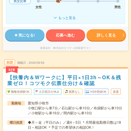
男女比率
女性
男性
もっと見る
気になる!
応募へ進む
詳しく見る
派遣会社
株式会社セリオ 人材派遣サカソ
未読
掲載日
2026/08/06
NEW
【扶養内＆Wワークに】平日×1日3h～OK＆残
業ゼロ！コツモク伝票仕分け＆確認
職種未経験OK
土日祝日が休み
残業なし
WEB登録OK
派遣
愛知県小牧市
勤務地
小牧口駅から車7分／石仏駅から車10分／布袋駅から車10分
／小牧駅から車16分／間内駅から車10分
◆月～金（平日のみ）／週4～5日 ＊月間最低勤務日数は18
曜日頻度
日～相談OK ＊予定での希望休の相談OK！