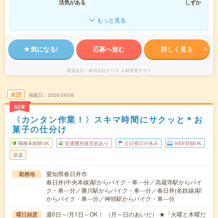
活気がある
しずか
もっと見る
気になる!
応募へ進む
詳しく見る
派遣会社
株式会社セリオ 人材派遣サカソ
未読
掲載日
2026/08/06
NEW
〈カンタン作業！〉スキマ時間にサクッと＊お
菓子の仕分け
職種未経験OK
交通費別途支給あり
土日祝日が休み
WEB登録OK
派遣
愛知県春日井市
勤務地
春日井(中央本線)駅からバイク・車---分／高蔵寺駅からバイ
ク・車---分／勝川駅からバイク・車---分／春日井(名鉄線)駅
からバイク・車---分／神領駅からバイク・車---分
週0日～/月1日～OK！ （月～日のあいだ） ★「火曜と木曜だ
曜日頻度