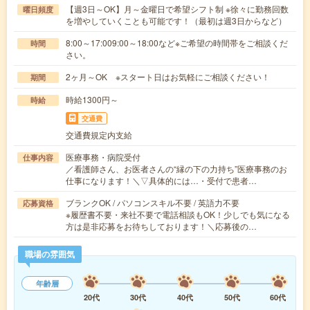
【週3日～OK】月～金曜日で希望シフト制 ※徐々に勤務回数
曜日頻度
を増やしていくことも可能です！（最初は週3日からなど）
8:00～17:009:00～18:00など※ご希望の時間帯をご相談くだ
時間
さい。
2ヶ月～OK ※スタート日はお気軽にご相談ください！
期間
時給1300円～
時給
交通費
交通費規定内支給
医療事務・病院受付
仕事内容
／看護師さん、お医者さんの“縁の下の力持ち”医療事務のお
仕事になります！＼▽具体的には…・受付で患者…
ブランクOK / パソコンスキル不要 / 英語力不要
応募資格
※履歴書不要・来社不要で電話相談もOK！少しでも気になる
方は是非応募をお待ちしております！＼応募後の…
職場の雰囲気
年齢層
20代
30代
40代
50代
60代