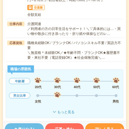
交通費
全額支給
介護関連
仕事内容
／利用者の方の日常生活をサポート！＼▽具体的には…・買
い物や散歩に付き添ったり・折り紙や体操などのレ…
職種未経験OK / ブランクOK / パソコンスキル不要 / 英語力不
応募資格
要
＼無資格＊未経験OK／★年齢不問・ブランクOK★履歴書不
要・来社不要（電話登録OK）★社会保険完備＼…
職場の雰囲気
年齢層
20代
30代
40代
50代
60代
男女比率
女性
男性
もっと見る
気になる!
応募へ進む
詳しく見る