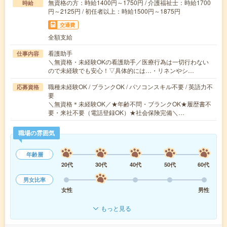
無資格の方：時給1400円～1750円 / 介護福祉士：時給1700
時給
円～2125円 / 初任者以上：時給1500円～1875円
交通費
全額支給
看護助手
仕事内容
＼無資格・未経験OKの看護助手／医療行為は一切行わない
ので未経験でも安心！▽具体的には…・リネンやシ…
職種未経験OK / ブランクOK / パソコンスキル不要 / 英語力不
応募資格
要
＼無資格＊未経験OK／★年齢不問・ブランクOK★履歴書不
要・来社不要（電話登録OK）★社会保険完備＼…
職場の雰囲気
年齢層
20代
30代
40代
50代
60代
男女比率
女性
男性
もっと見る