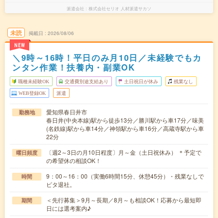
派遣会社
株式会社セリオ 人材派遣サカソ
未読
掲載日
2026/08/06
NEW
＼9時～16時！平日のみ月10日／未経験でもカ
ンタン作業！扶養内・副業OK
職種未経験OK
交通費別途支給あり
土日祝日が休み
残業なし
WEB登録OK
派遣
愛知県春日井市
勤務地
春日井(中央本線)駅から徒歩13分／勝川駅から車17分／味美
(名鉄線)駅から車14分／神領駅から車16分／高蔵寺駅から車
22分
〔週2～3日の月10日程度〕月～金（土日祝休み） ＊予定で
曜日頻度
の希望休の相談OK！
9：00～16：00（実働6時間15分、休憩45分）・残業なしで
時間
ピタ退社。
＜先行募集＞9月～長期／8月～も相談OK！応募から最短即
期間
日には選考案内♪