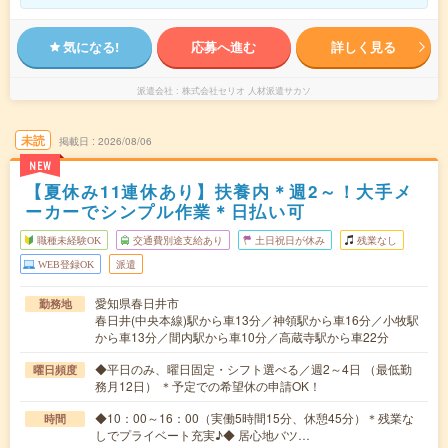
気になる!
応募へ進む
詳しく見る
派遣会社
株式会社セリオ 人材派遣サカソ
未読
掲載日
2026/08/06
NEW
【夏休み11連休あり】扶養内＊週2～！大手メ
ーカーでシンプル作業＊日払い可
職種未経験OK
交通費別途支給あり
土日祝日が休み
残業なし
WEB登録OK
派遣
愛知県春日井市
勤務地
春日井(中央本線)駅から車13分／神領駅から車16分／小牧駅
から車13分／間内駅から車10分／高蔵寺駅から車22分
◆平日のみ、曜日固定・シフト選べる／週2～4日 （最低勤
曜日頻度
務月12日） ＊予定での希望休の申請OK！
◆10：00～16：00（実働5時間15分、休憩45分）＊残業な
時間
しでプライベート充実♪◆ 居心地バツ…