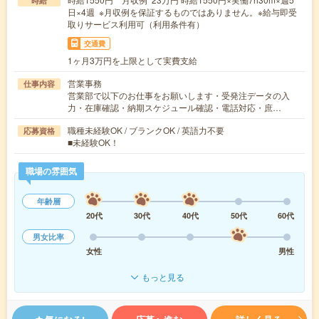
時給
日×4週 ※月収例を保証するものではありません。※給与即受
取りサービス利用可（利用条件有）
交通費
1ヶ月3万円を上限として実費支給
営業事務
仕事内容
営業部で以下のお仕事をお願いします・受発注データの入
力・在庫確認・納期スケジュール確認・電話対応・庶…
職種未経験OK / ブランクOK / 英語力不要
応募資格
■未経験OK！
職場の雰囲気
年齢層
20代
30代
40代
50代
60代
男女比率
女性
男性
もっと見る