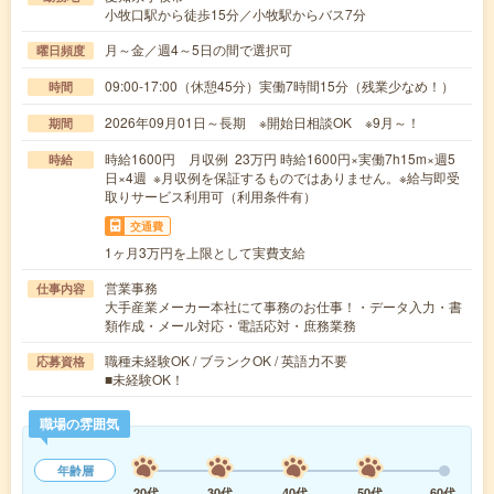
小牧口駅から徒歩15分／小牧駅からバス7分
月～金／週4～5日の間で選択可
曜日頻度
09:00-17:00（休憩45分）実働7時間15分（残業少なめ！）
時間
2026年09月01日～長期 ※開始日相談OK ※9月～！
期間
時給1600円 月収例 23万円 時給1600円×実働7h15m×週5
時給
日×4週 ※月収例を保証するものではありません。※給与即受
取りサービス利用可（利用条件有）
交通費
1ヶ月3万円を上限として実費支給
営業事務
仕事内容
大手産業メーカー本社にて事務のお仕事！・データ入力・書
類作成・メール対応・電話応対・庶務業務
職種未経験OK / ブランクOK / 英語力不要
応募資格
■未経験OK！
職場の雰囲気
年齢層
20代
30代
40代
50代
60代