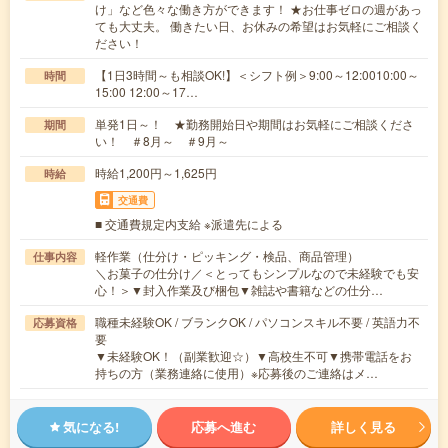
け」など色々な働き方ができます！ ★お仕事ゼロの週があっ
ても大丈夫。 働きたい日、お休みの希望はお気軽にご相談く
ださい！
【1日3時間～も相談OK!】＜シフト例＞9:00～12:0010:00～
時間
15:00 12:00～17…
単発1日～！ ★勤務開始日や期間はお気軽にご相談くださ
期間
い！ ＃8月～ ＃9月～
時給1,200円～1,625円
時給
交通費
■ 交通費規定内支給 ※派遣先による
軽作業（仕分け・ピッキング・検品、商品管理）
仕事内容
＼お菓子の仕分け／＜とってもシンプルなので未経験でも安
心！＞▼封入作業及び梱包▼雑誌や書籍などの仕分…
職種未経験OK / ブランクOK / パソコンスキル不要 / 英語力不
応募資格
要
▼未経験OK！（副業歓迎☆）▼高校生不可▼携帯電話をお
持ちの方（業務連絡に使用）※応募後のご連絡はメ…
気になる!
応募へ進む
詳しく見る