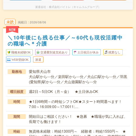
派遣会社
株式会社バイトレ（キャムコムグループ）
未読
掲載日
2026/08/06
NEW
＼10年後にも残る仕事／～60代も現役活躍中
の職場へ＊介護
職種未経験OK
交通費別途支給あり
土日祝日が休み
残業なし
WEB登録OK
派遣
愛知県犬山市
勤務地
犬山駅から---分／楽田駅から---分／犬山口駅から---分／羽黒
(愛知県)駅から---分／犬山遊園駅から---分
週2日～5日OK（月～金） ★土日休みOK
曜日頻度
★1日6時間～の時短シフトOK★スタート時間選べます！
時間
7:00～16:009:00～17:0011:…
開始日はご相談ください！ ★急募 ★職場が気に入れば、
期間
長期でも働けます！
無資格未経験：時給1300円～ 経験者：時給1550円～ ★
時給