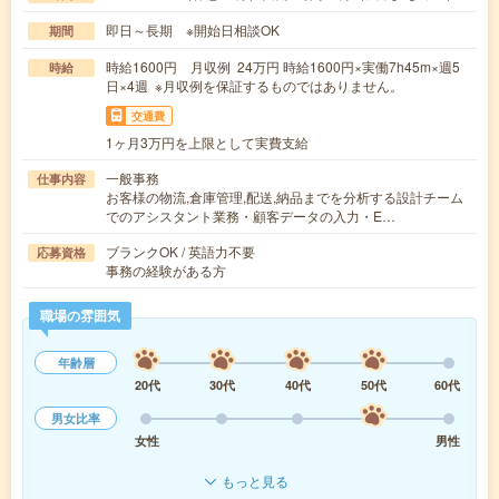
即日～長期 ※開始日相談OK
期間
時給1600円 月収例 24万円 時給1600円×実働7h45m×週5
時給
日×4週 ※月収例を保証するものではありません。
交通費
1ヶ月3万円を上限として実費支給
一般事務
仕事内容
お客様の物流,倉庫管理,配送,納品までを分析する設計チーム
でのアシスタント業務・顧客データの入力・E…
ブランクOK / 英語力不要
応募資格
事務の経験がある方
職場の雰囲気
年齢層
20代
30代
40代
50代
60代
男女比率
女性
男性
もっと見る