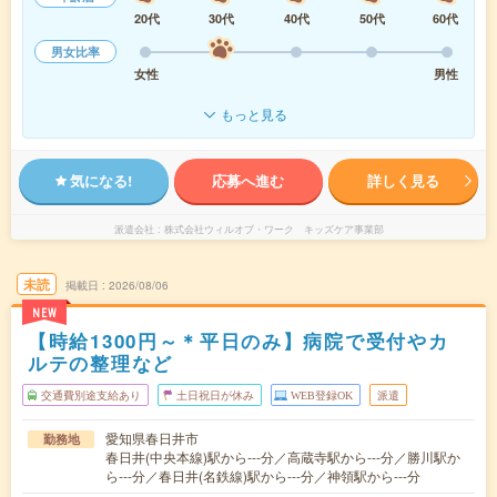
20代
30代
40代
50代
60代
男女比率
女性
男性
もっと見る
気になる!
応募へ進む
詳しく見る
派遣会社
株式会社ウィルオブ・ワーク キッズケア事業部
未読
掲載日
2026/08/06
NEW
【時給1300円～＊平日のみ】病院で受付やカ
ルテの整理など
交通費別途支給あり
土日祝日が休み
WEB登録OK
派遣
愛知県春日井市
勤務地
春日井(中央本線)駅から---分／高蔵寺駅から---分／勝川駅か
ら---分／春日井(名鉄線)駅から---分／神領駅から---分