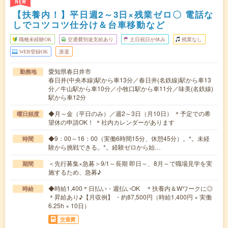
NEW
【扶養内！】平日週2～3日×残業ゼロ〇 電話な
しでコツコツ仕分け＆台車移動など
職種未経験OK
交通費別途支給あり
土日祝日が休み
残業なし
WEB登録OK
派遣
愛知県春日井市
勤務地
春日井(中央本線)駅から車13分／春日井(名鉄線)駅から車13
分／牛山駅から車10分／小牧口駅から車11分／味美(名鉄線)
駅から車12分
◆月～金（平日のみ）／週2～3日（月10日） ＊予定での希
曜日頻度
望休の申請OK！ ＊社内カレンダーがあります
◆9：00～16：00（実働6時間15分、休憩45分）。*。未経
時間
験から挑戦できる。*。経験ゼロから始…
＜先行募集×急募＞9/1～長期 即日～、8月～で職場見学を実
期間
施するため、急募♪
◆時給1,400＊日払い・週払いOK ＊扶養内＆Wワークに◎
時給
＊昇給あり♪【月収例】 ・約87,500円（時給1,400円 × 実働
6.25h × 10日）
交通費