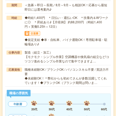
＜急募＞即日～長期／8月～9月～も相談OK！応募から最短
期間
即日には選考案内♪
◆時給1,400円 ＊日払い・週払いOK ＊扶養内＆Wワーク
時給
に◎ ＊昇給あり♪【月収例】 約88,200円 （時給1,400
円 × 実働5.25h × 12日）
交通費
◆規定支給 ◆車・自転車、バイク通勤OK！専用駐車場・駐
輪場あり♪
製造（組立・加工）
仕事内容
【モクモク・シンプル作業】空調機器や換気扇の組立など!コ
ツコツ進めるシンプル作業なので集中できますよ…
職種未経験OK / ブランクOK / パソコンスキル不要 / 英語力不
応募資格
要
◆未経験OK！＊弊社からも初めてさんが多数活躍してくれ
ています！◆ブランクOK（ブランク期間は問いま…
職場の雰囲気
年齢層
20代
30代
40代
50代
60代