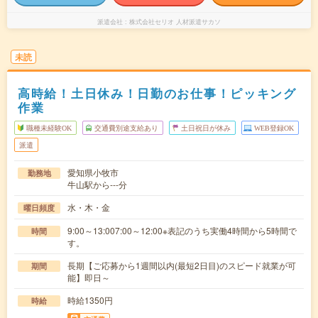
派遣会社
株式会社セリオ 人材派遣サカソ
未読
高時給！土日休み！日勤のお仕事！ピッキング
作業
職種未経験OK
交通費別途支給あり
土日祝日が休み
WEB登録OK
派遣
愛知県小牧市
勤務地
牛山駅から---分
水・木・金
曜日頻度
9:00～13:007:00～12:00※表記のうち実働4時間から5時間で
時間
す。
長期【ご応募から1週間以内(最短2日目)のスピード就業が可
期間
能】即日～
時給1350円
時給