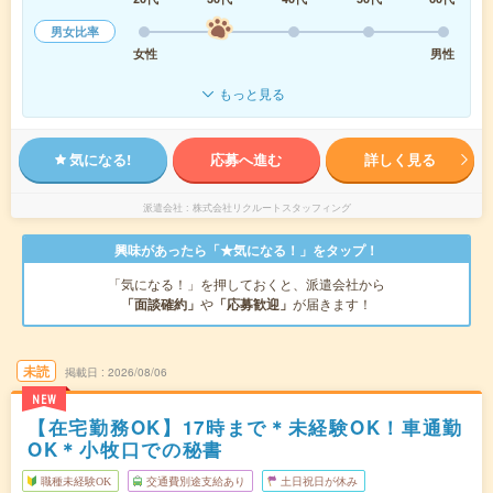
男女比率
女性
男性
もっと見る
気になる!
応募へ進む
詳しく見る
派遣会社
株式会社リクルートスタッフィング
興味があったら「★気になる！」をタップ！
「気になる！」を押しておくと、派遣会社から
「面談確約」
や
「応募歓迎」
が届きます！
未読
掲載日
2026/08/06
NEW
【在宅勤務OK】17時まで＊未経験OK！車通勤
OK＊小牧口での秘書
職種未経験OK
交通費別途支給あり
土日祝日が休み