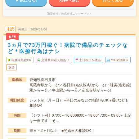
派遣会社
株式会社ニッソーネット
未読
掲載日
2026/08/06
NEW
3ヵ月で73万円稼ぐ！病院で備品のチェックな
ど＊医療行為はナシ
職種未経験OK
交通費別途支給あり
土日祝日が休み
WEB登録OK
派遣
愛知県春日井市
勤務地
高蔵寺駅から---分／春日井(名鉄線)駅から---分／味美(名鉄線)
駅から---分／牛山駅から---分／定光寺駅から---分
シフト制（月～日） ※平日のみなどの相談もOK ※週3なども
曜日頻度
相談OK
【シフト例】07:00～16:0009:00～18:0017:00～09:00※ 上記
時間
は一例です！そ…
即日～2ヶ月以上 ■開始日の相談OK！
期間