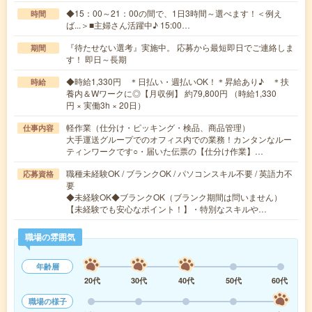
◆15：00～21：00の間で、1日3時間～選べます！＜例え
時間
ば...＞■主婦さん活躍中♪ 15:00…
『待たせない選考』実施中。 応募から最短即日でご連絡しま
期間
す！ 即日～長期
◆時給1,330円 ＊日払い・週払いOK！＊昇給あり♪ ＊扶
時給
養内＆Wワークに◎【月収例】 約79,800円 （時給1,330
円 × 実働3h × 20日）
軽作業（仕分け・ピッキング・検品、商品管理）
仕事内容
大手運送グループでのオフィス内での業務！カンタンなルー
ティンワークです○・届いた伝票の【仕分け作業】…
職種未経験OK / ブランクOK / パソコンスキル不要 / 英語力不
応募資格
要
◆未経験OK◆ブランクOK（ブランク期間は問いません）
【未経験でも安心なポイント！】・特別なスキルや…
職場の雰囲気
年齢層
20代
30代
40代
50代
60代
職場の様子