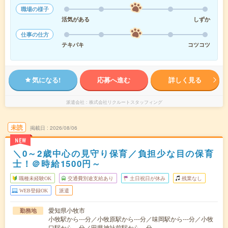
職場の様子
活気がある
しずか
仕事の仕方
テキパキ
コツコツ
気になる!
応募へ進む
詳しく見る
派遣会社
株式会社リクルートスタッフィング
未読
掲載日
2026/08/06
NEW
＼0～2歳中心の見守り保育／負担少な目の保育
士！＠時給1500円～
職種未経験OK
交通費別途支給あり
土日祝日が休み
残業なし
WEB登録OK
派遣
愛知県小牧市
勤務地
小牧駅から---分／小牧原駅から---分／味岡駅から---分／小牧
口駅から---分／田県神社前駅から---分