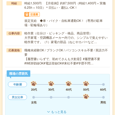
時給1,500円 【月収例】約87,500円（時給1,400円 × 実働
時給
6.25h × 10日）＊日払い・週払いOK！
交通費
規定支給 ◆車・バイク・自転車通勤OK！（専用の駐車
場・駐輪場あり）
軽作業（仕分け・ピッキング・検品、商品管理）
仕事内容
大手家電・空調機器メーカー内での、シンプルで覚えやすい
軽作業です。（1）家電の部品（ねじやカバーなど…
職種未経験OK / ブランクOK / パソコンスキル不要 / 英語力不
応募資格
要
【履歴書いらずで、初めてさんも大歓迎】#履歴書不要
#WEB登録OK#電話登録OK#来社不要#学歴不問…
職場の雰囲気
年齢層
20代
30代
40代
50代
60代
男女比率
女性
男性
もっと見る