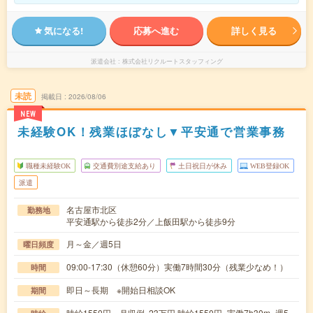
気になる!
応募へ進む
詳しく見る
派遣会社
株式会社リクルートスタッフィング
未読
掲載日
2026/08/06
NEW
未経験OK！残業ほぼなし▼平安通で営業事務
職種未経験OK
交通費別途支給あり
土日祝日が休み
WEB登録OK
派遣
名古屋市北区
勤務地
平安通駅から徒歩2分／上飯田駅から徒歩9分
月～金／週5日
曜日頻度
09:00-17:30（休憩60分）実働7時間30分（残業少なめ！）
時間
即日～長期 ※開始日相談OK
期間
時給1550円 月収例 23万円 時給1550円×実働7h30m×週5