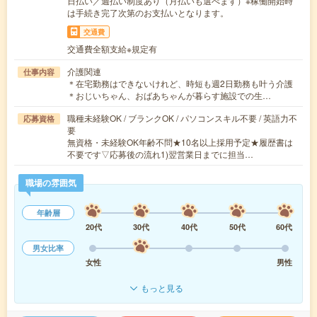
日払い／週払い制度あり（月払いも選べます）※稼働開始時
は手続き完了次第のお支払いとなります。
交通費
交通費全額支給※規定有
介護関連
仕事内容
＊在宅勤務はできないけれど、時短も週2日勤務も叶う介護
＊おじいちゃん、おばあちゃんが暮らす施設での生…
職種未経験OK / ブランクOK / パソコンスキル不要 / 英語力不
応募資格
要
無資格・未経験OK年齢不問★10名以上採用予定★履歴書は
不要です▽応募後の流れ1)翌営業日までに担当…
職場の雰囲気
年齢層
20代
30代
40代
50代
60代
男女比率
女性
男性
もっと見る