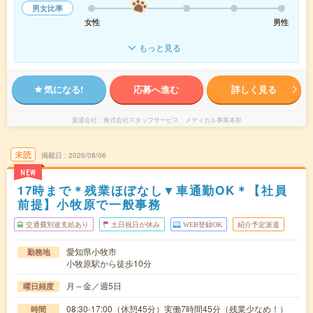
男女比率
女性
男性
もっと見る
気になる!
応募へ進む
詳しく見る
派遣会社
株式会社スタッフサービス メディカル事業本部
未読
掲載日
2026/08/06
NEW
17時まで＊残業ほぼなし▼車通勤OK＊【社員
前提】小牧原で一般事務
交通費別途支給あり
土日祝日が休み
WEB登録OK
紹介予定派遣
愛知県小牧市
勤務地
小牧原駅から徒歩10分
月～金／週5日
曜日頻度
08:30-17:00（休憩45分）実働7時間45分（残業少なめ！）
時間