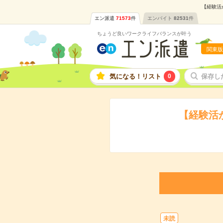
【経験活
エン派遣
71573
件
エンバイト
82531
件
ちょうど良いワークライフバランスが叶う
関東版
気になる！リスト
0
保存し
【経験活
未読