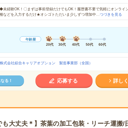
◆未経験OK！〇まずは事前登録だけでもOK！履歴書不要で気軽にオンライ
種などを入力するだけ★オシゴトただいま少しずつ増加中…
つづきを見る
年齢層
20代
30代
40代
50代
60代
株式会社綜合キャリアオプション 製造事業部（全国）
応募する
詳し
になる！
でも大丈夫＊】茶葉の加工包装・リーチ運搬/