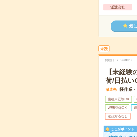
派遣会社
気
未読
掲載日
2026/08/08
【未経験
荷/日払い
軽作業・
派遣先
職種未経験OK
WEB登録OK
週
電話対応なし
ここがポイント