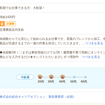
長期でお仕事できる方、大歓迎！
時給1420円
交通費
交通費規定内支給
未経験からでも安心して始められるお仕事です。茶葉のブレンドから加工、
製品が完成するまでの一連の作業を担当していただきます。…
つづきを見る
◆未経験OK！〇まずは事前登録だけでもOK！履歴書不要で気軽にオンライ
種などを入力するだけ★オシゴトただいま少しずつ増加中…
つづきを見る
年齢層
20代
30代
40代
50代
60代
株式会社綜合キャリアオプション 製造事業部（全国）