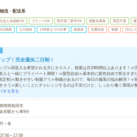
物流・配送系
社会人未経験OK
ブランクOK
既卒第二新卒OK
複数名募集
英語不要
履
5日勤務
土日祝休
17時前までの仕事
残業多
交費支給
制服
日払い
！
アップ！完全週休二日制！
ップ≫高収入を希望される方にオススメ。残業は月20時間以上あります！≪
友人と一緒にプライベート満喫！≪髪型自由≫基本的に髪色自由で明るすぎ
(規定有)≪動きやすい制服アリ≫制服があるので、毎日の服装の悩み解消！≪
きそう≫新しいことにチャレンジするのは不安だけど、しっかり働く環境が
づきを見る
静岡県島田市
金谷駅から車9分
月～金
07:50～17:00