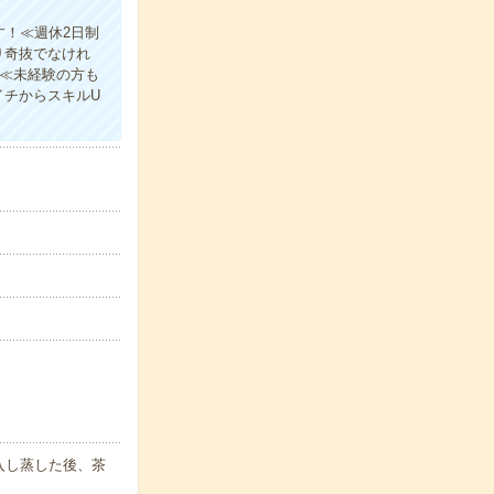
す！≪週休2日制
り奇抜でなけれ
！≪未経験の方も
イチからスキルU
入し蒸した後、茶