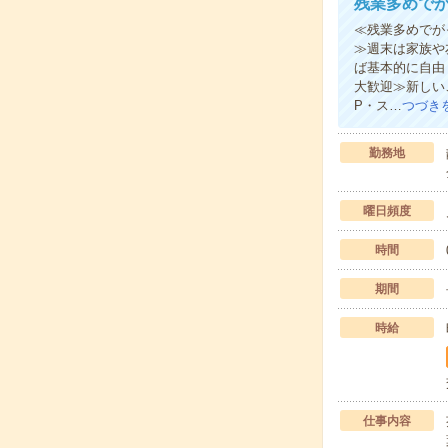
残業多めでが
≪残業多めでが
≫週末は家族や
ば基本的に自由
大歓迎≫新しい
P・ス…
つづき
勤務地
曜日頻度
時間
期間
時給
仕事内容