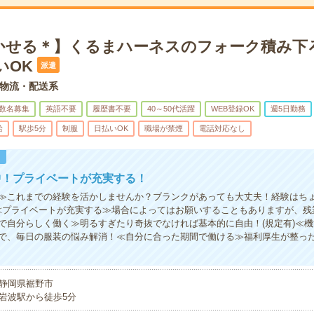
かせる＊】くるまハーネスのフォーク積み下
いOK
派遣
物流・配送系
数名募集
英語不要
履歴書不要
40～50代活躍
WEB登録OK
週5日勤務
給
駅歩5分
制服
日払いOK
職場が禁煙
電話対応なし
！
中！プライベートが充実する！
≫これまでの経験を活かしませんか？ブランクがあっても大丈夫！経験はち
≪プライベートが充実する≫場合によってはお願いすることもありますが、残
で自分らしく働く≫明るすぎたり奇抜でなければ基本的に自由！(規定有)≪
で、毎日の服装の悩み解消！≪自分に合った期間で働ける≫福利厚生が整っ
静岡県裾野市
岩波駅から徒歩5分