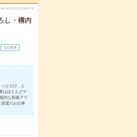
No.SCOST5163338-T4
ろし・構内
土日祝休
ょっとだけ…と
業はほとんどナ
機能的な制服アリ
た派遣のお仕事