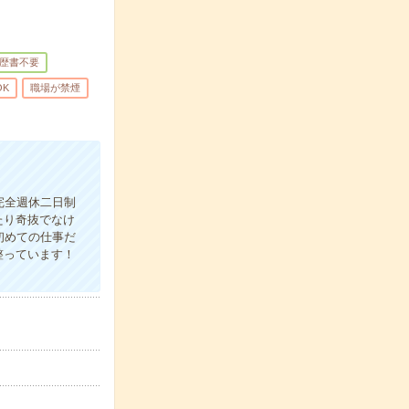
歴書不要
OK
職場が禁煙
完全週休二日制
たり奇抜でなけ
初めての仕事だ
整っています！