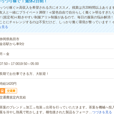
っつり稼ぐ！週休2日制！
っつり稼ぐ≫高収入を希望される方にオススメ。残業は月20時間以上ありま
友人と一緒にプライベート満喫！≪髪色自由で自分らしく働く≫明るすぎた
！(規定有)≪動きやすい制服アリ≫制服があるので、毎日の服装の悩み解消
ことにチャレンジするのは不安だけど、しっかり働く環境が整っています！
を見る
静岡県島田市
金谷駅から車9分
月～金
07:50～17:0019:50～05:00
長期でお仕事できる方、大歓迎！
時給1420円
交通費
交通費規定内支給
茶葉のブレンド→加工→包装→出荷を行っていただきます。茶葉を機械へ投
葉を冷やし熱風で乾かします。梱包後された製品をフォーク…
つづきを見る