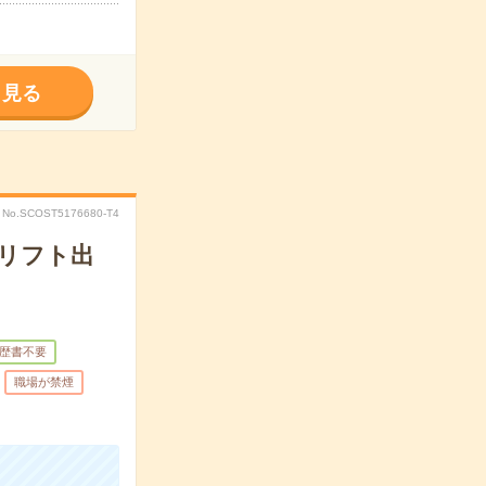
く見る
No.SCOST5176680-T4
リフト出
歴書不要
職場が禁煙