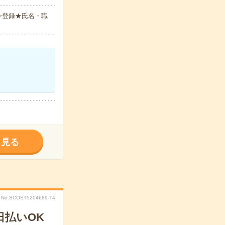
ン登録★氏名・職
く見る
No.SCOST5204689-T4
日払いOK