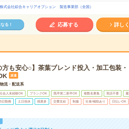
株式会社綜合キャリアオプション 製造事業部（全国）
応募する
詳し
になる！
の方も安心○】茶葉ブレンド投入・加工包装・
OK
派遣
物流・配送系
社会人未経験OK
ブランクOK
既卒第二新卒OK
複数名募集
英語不要
履
5日勤務
土日祝休
残業多
交費支給
制服
社食/補助あり
日払いOK
！