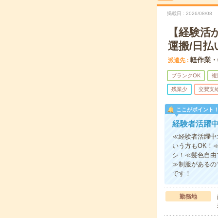
掲載日
2026/08/08
【経験活
運搬/日払
軽作業・
派遣先
ブランクOK
複
残業少
交費支
ここがポイント
経験者活躍
≪経験者活躍中
いう方もOK！
シ！≪髪色自由
≫制服があるの
です！
勤務地