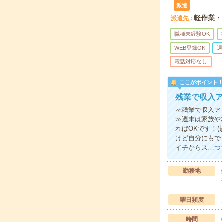
派遣
軽作業・
派遣先
職種未経験OK
WEB登録OK
週
電話対応なし
ここがポイント
残業で収入
≪残業で収入ア
≫週末は家族や
ればOKです！
けど自分にもで
イチからス…
つ
勤務地
曜日頻度
時間