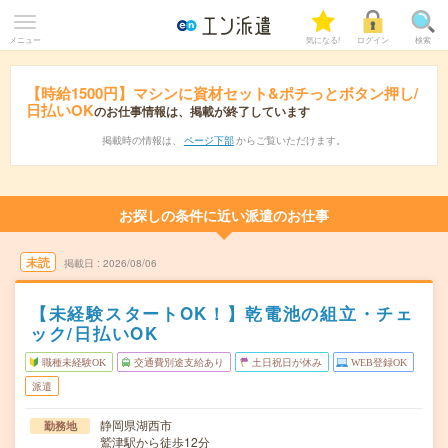
メニュー
気になる!
ログイン
検索
【時給1500円】マシンに資材セット&ポチっとボタン押し/
日払いOK
のお仕事情報は、掲載が終了しています
掲載時の情報は、
ページ下部
からご覧いただけます。
お探しの条件に近い派遣のお仕事
未読
掲載日
2026/08/06
【未経験スタートOK！】乾電池の組立・チェ
ック/日払いOK
職種未経験OK
交通費別途支給あり
土日祝日が休み
WEB登録OK
派遣
静岡県湖西市
勤務地
鷲津駅から徒歩12分