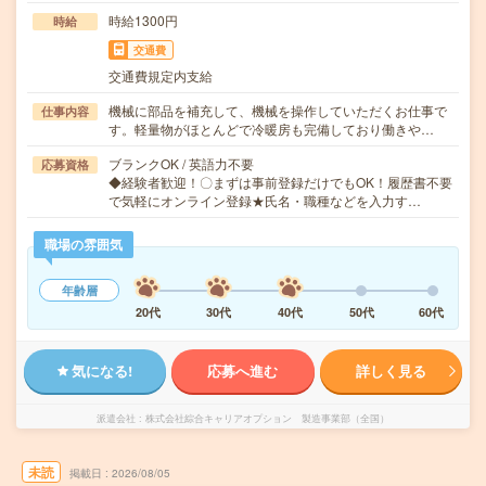
時給1300円
時給
交通費
交通費規定内支給
機械に部品を補充して、機械を操作していただくお仕事で
仕事内容
す。軽量物がほとんどで冷暖房も完備しており働きや…
ブランクOK / 英語力不要
応募資格
◆経験者歓迎！〇まずは事前登録だけでもOK！履歴書不要
で気軽にオンライン登録★氏名・職種などを入力す…
職場の雰囲気
年齢層
20代
30代
40代
50代
60代
気になる!
応募へ進む
詳しく見る
派遣会社
株式会社綜合キャリアオプション 製造事業部（全国）
未読
掲載日
2026/08/05