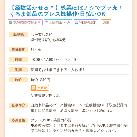
【経験活かせる＊】残業ほぼナシでプラ充！
くるま部品のプレス機操作/日払いOK
交通費別途支給あり
土日祝日が休み
WEB登録OK
派遣
浜松市浜名区
勤務地
遠州芝本駅から車8分
月～金
曜日頻度
08:00～17:0017:00～02:00
時間
長期でお仕事できる方、大歓迎！
期間
時給1230円
時給
交通費
交通費規定内支給
自動車部品のプレス機械OP、NC旋盤機械OP【取扱製品情
仕事内容
報】自動車部品、足回り部品、エンジン部品、2…
ブランクOK / 英語力不要
応募資格
◆経験者歓迎！〇まずは事前登録だけでもOK！履歴書不要
で気軽にオンライン登録★氏名・職種などを入力す…