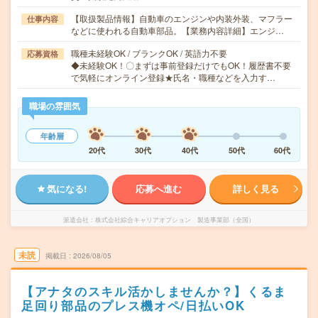
【取扱製品情報】自動車のエンジンや内装外装、マフラー
仕事内容
などに使われる自動車部品。【業務内容詳細】エンジ…
職種未経験OK / ブランクOK / 英語力不要
応募資格
◆未経験OK！〇まずは事前登録だけでもOK！履歴書不要
で気軽にオンライン登録★氏名・職種などを入力す…
職場の雰囲気
年齢層
20代
30代
40代
50代
60代
気になる!
応募へ進む
詳しく見る
派遣会社
株式会社綜合キャリアオプション 製造事業部（全国）
未読
掲載日
2026/08/05
【アナタのスキル活かしませんか？】くるま
足回り部品のプレス機オペ/日払いOK