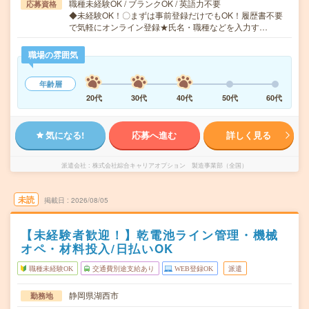
職種未経験OK / ブランクOK / 英語力不要
応募資格
◆未経験OK！〇まずは事前登録だけでもOK！履歴書不要
で気軽にオンライン登録★氏名・職種などを入力す…
職場の雰囲気
年齢層
20代
30代
40代
50代
60代
気になる!
応募へ進む
詳しく見る
派遣会社
株式会社綜合キャリアオプション 製造事業部（全国）
未読
掲載日
2026/08/05
【未経験者歓迎！】乾電池ライン管理・機械
オペ・材料投入/日払いOK
職種未経験OK
交通費別途支給あり
WEB登録OK
派遣
静岡県湖西市
勤務地