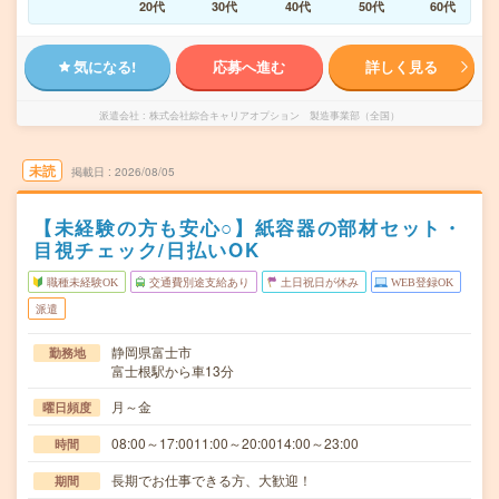
20代
30代
40代
50代
60代
気になる!
応募へ進む
詳しく見る
派遣会社
株式会社綜合キャリアオプション 製造事業部（全国）
未読
掲載日
2026/08/05
【未経験の方も安心○】紙容器の部材セット・
目視チェック/日払いOK
職種未経験OK
交通費別途支給あり
土日祝日が休み
WEB登録OK
派遣
静岡県富士市
勤務地
富士根駅から車13分
月～金
曜日頻度
08:00～17:0011:00～20:0014:00～23:00
時間
長期でお仕事できる方、大歓迎！
期間