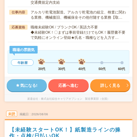
交通費規定内支給
アルカリ乾電池製造。アルカリ乾電池の組立、検査に関わ
仕事内容
る業務、機械復旧、機械保全その他付随する業務【取…
職種未経験OK / ブランクOK / 英語力不要
応募資格
◆未経験OK！〇まずは事前登録だけでもOK！履歴書不要
で気軽にオンライン登録★氏名・職種などを入力す…
職場の雰囲気
年齢層
20代
30代
40代
50代
60代
気になる!
応募へ進む
詳しく見る
派遣会社
株式会社綜合キャリアオプション 製造事業部（全国）
未読
掲載日
2026/08/06
【未経験スタートOK！】紙製造ラインの操
作・点検/日払いOK