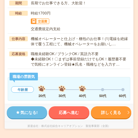
長期でお仕事できる方、大歓迎！
期間
時給1700円
時給
交通費
交通費規定内支給
機械オペレーターと仕上げ・梱包のお仕事！(1)電線を絶縁
仕事内容
体で覆う工程にて、機械オペレーターをお願いし…
職種未経験OK / ブランクOK / 英語力不要
応募資格
◆未経験OK！〇まずは事前登録だけでもOK！履歴書不要
で気軽にオンライン登録★氏名・職種などを入力す…
職場の雰囲気
年齢層
20代
30代
40代
50代
60代
気になる!
応募へ進む
詳しく見る
派遣会社
株式会社綜合キャリアオプション 製造事業部（全国）