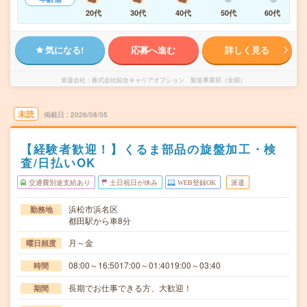
20代
30代
40代
50代
60代
気になる!
応募へ進む
詳しく見る
派遣会社
株式会社綜合キャリアオプション 製造事業部（全国）
未読
掲載日
2026/08/05
【経験者歓迎！】くるま部品の旋盤加工・検
査/日払いOK
交通費別途支給あり
土日祝日が休み
WEB登録OK
派遣
浜松市浜名区
勤務地
都田駅から車8分
月～金
曜日頻度
08:00～16:5017:00～01:4019:00～03:40
時間
長期でお仕事できる方、大歓迎！
期間