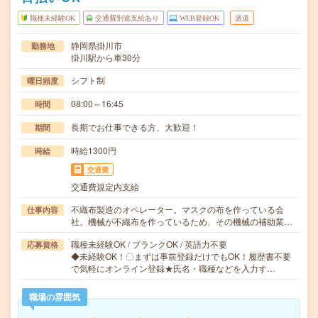
職種未経験OK
交通費別途支給あり
WEB登録OK
派遣
静岡県掛川市
勤務地
掛川駅から車30分
シフト制
曜日頻度
08:00～16:45
時間
長期でお仕事できる方、大歓迎！
期間
時給1300円
時給
交通費
交通費規定内支給
不織布製造のオペレーター。マスクの布を作っている会
仕事内容
社。機械が不織布を作っているため、その機械の補助業…
職種未経験OK / ブランクOK / 英語力不要
応募資格
◆未経験OK！〇まずは事前登録だけでもOK！履歴書不要
で気軽にオンライン登録★氏名・職種などを入力す…
職場の雰囲気