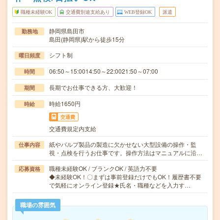
職種未経験OK
交通費別途支給あり
WEB登録OK
派遣
静岡県島田市
勤務地
島田(静岡県)駅から徒歩15分
シフト制
曜日頻度
06:50～15:0014:50～22:0021:50～07:00
時間
長期でお仕事できる方、大歓迎！
期間
時給1650円
時給
交通費
交通費規定内支給
紙やパルプ製品の製造に欠かせない大型設備の操作・監
仕事内容
視・点検を行うお仕事です。操作方法はマニュアルに沿…
職種未経験OK / ブランクOK / 英語力不要
応募資格
◆未経験OK！〇まずは事前登録だけでもOK！履歴書不要
で気軽にオンライン登録★氏名・職種などを入力す…
職場の雰囲気