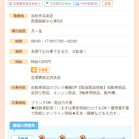
交通費別途支給あり
土日祝日が休み
WEB登録OK
派遣
浜松市浜名区
勤務地
西鹿島駅から車5分
月～金
曜日頻度
08:00～17:0017:00～02:00
時間
長期でお仕事できる方、大歓迎！
期間
時給1200円
時給
交通費
交通費規定内支給
自動車部品のプレス機械OP【取扱製品情報】自動車部品、
仕事内容
足回り部品、エンジン部品、2輪車用部品、船外機…
ブランクOK / 英語力不要
応募資格
◆経験者歓迎！〇まずは事前登録だけでもOK！履歴書不要
で気軽にオンライン登録★氏名・職種などを入力す…
職場の雰囲気
年齢層