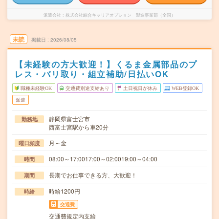
派遣会社
株式会社綜合キャリアオプション 製造事業部（全国）
未読
掲載日
2026/08/05
【未経験の方大歓迎！】くるま金属部品のプ
レス・バリ取り・組立補助/日払いOK
職種未経験OK
交通費別途支給あり
土日祝日が休み
WEB登録OK
派遣
静岡県富士宮市
勤務地
西富士宮駅から車20分
月～金
曜日頻度
08:00～17:0017:00～02:0019:00～04:00
時間
長期でお仕事できる方、大歓迎！
期間
時給1200円
時給
交通費
交通費規定内支給