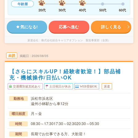
年齢層
20代
30代
40代
50代
60代
気になる!
応募へ進む
詳しく見る
派遣会社
株式会社綜合キャリアオプション 製造事業部（全国）
未読
掲載日
2026/08/05
【さらにスキルUP！経験者歓迎！】部品補
充・機械操作/日払いOK
交通費別途支給あり
土日祝日が休み
WEB登録OK
派遣
浜松市浜名区
勤務地
遠州小林駅から車12分
月～金
曜日頻度
08:30～17:3017:30～02:3020:30～05:30
時間
長期でお仕事できる方、大歓迎！
期間