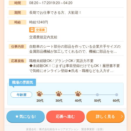
08:20～17:2019:20～04:20
時間
長期でお仕事できる方、大歓迎！
期間
時給1240円
時給
交通費
交通費規定内支給
自動車のシート部分の部品を作っている企業片手サイズの
仕事内容
金属部品機械が加工してくれるので、機械に部品をセ…
職種未経験OK / ブランクOK / 英語力不要
応募資格
◆未経験OK！〇まずは事前登録だけでもOK！履歴書不要
で気軽にオンライン登録★氏名・職種などを入力す…
職場の雰囲気
年齢層
20代
30代
40代
50代
60代
気になる!
応募へ進む
詳しく見る
派遣会社
株式会社綜合キャリアオプション 製造事業部（全国）