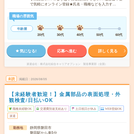
で気軽にオンライン登録★氏名・職種などを入力す…
職場の雰囲気
年齢層
20代
30代
40代
50代
60代
気になる!
応募へ進む
詳しく見る
派遣会社
株式会社綜合キャリアオプション 製造事業部（全国）
未読
掲載日
2026/08/05
【未経験者歓迎！】金属部品の表面処理・外
観検査/日払いOK
職種未経験OK
交通費別途支給あり
土日祝日が休み
WEB登録OK
派遣
静岡県磐田市
勤務地
磐田駅から車5分