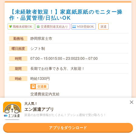
【未経験者歓迎！】家庭紙原紙のモニター操
作・品質管理/日払いOK
職種未経験OK
交通費別途支給あり
WEB登録OK
派遣
静岡県富士市
勤務地
シフト制
曜日頻度
07:00～15:0015:00～23:0023:00～07:00
時間
長期でお仕事できる方、大歓迎！
期間
時給1330円
時給
交通費
交通費規定内支給
家庭紙原紙機械操作(モニター操作管理・原紙品質管理)
大人気！
仕事内容
エン派遣アプリ
【取扱製品情報】家庭紙≪待遇・福利厚生≫・日払い…
派遣のお仕事情報がたくさん！プッシュ通知で受け取ろう！
職種未経験OK / ブランクOK / 英語力不要
応募資格
◆未経験OK！〇まずは事前登録だけでもOK！履歴書不要
アプリをダウンロード
で気軽にオンライン登録★氏名・職種などを入力す…