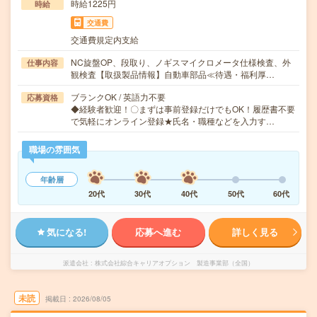
時給1225円
時給
交通費
交通費規定内支給
NC旋盤OP、段取り、ノギスマイクロメータ仕様検査、外
仕事内容
観検査【取扱製品情報】自動車部品≪待遇・福利厚…
ブランクOK / 英語力不要
応募資格
◆経験者歓迎！〇まずは事前登録だけでもOK！履歴書不要
で気軽にオンライン登録★氏名・職種などを入力す…
職場の雰囲気
年齢層
20代
30代
40代
50代
60代
気になる!
応募へ進む
詳しく見る
派遣会社
株式会社綜合キャリアオプション 製造事業部（全国）
未読
掲載日
2026/08/05