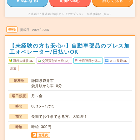
気になる!
応募へ進む
詳しく見る
派遣会社
株式会社綜合キャリアオプション 製造事業部（全国）
未読
掲載日
2026/08/05
【未経験の方も安心○】自動車部品のプレス加
工オペレーター/日払いOK
職種未経験OK
交通費別途支給あり
土日祝日が休み
WEB登録OK
派遣
静岡県袋井市
勤務地
袋井駅から車10分
月～金
曜日頻度
08:15～17:15
時間
長期でお仕事できる方、大歓迎！
期間
時給1300円
時給
交通費