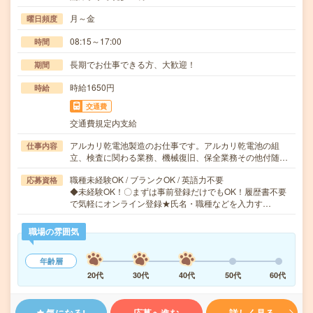
月～金
曜日頻度
08:15～17:00
時間
長期でお仕事できる方、大歓迎！
期間
時給1650円
時給
交通費
交通費規定内支給
アルカリ乾電池製造のお仕事です。アルカリ乾電池の組
仕事内容
立、検査に関わる業務、機械復旧、保全業務その他付随…
職種未経験OK / ブランクOK / 英語力不要
応募資格
◆未経験OK！〇まずは事前登録だけでもOK！履歴書不要
で気軽にオンライン登録★氏名・職種などを入力す…
職場の雰囲気
年齢層
20代
30代
40代
50代
60代
気になる!
応募へ進む
詳しく見る