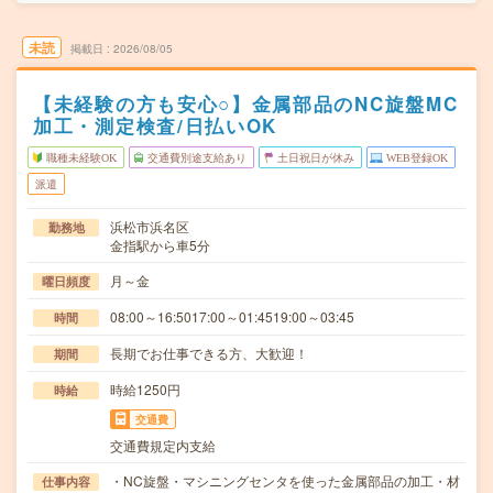
未読
掲載日
2026/08/05
【未経験の方も安心○】金属部品のNC旋盤MC
加工・測定検査/日払いOK
職種未経験OK
交通費別途支給あり
土日祝日が休み
WEB登録OK
派遣
浜松市浜名区
勤務地
金指駅から車5分
月～金
曜日頻度
08:00～16:5017:00～01:4519:00～03:45
時間
長期でお仕事できる方、大歓迎！
期間
時給1250円
時給
交通費
交通費規定内支給
・NC旋盤・マシニングセンタを使った金属部品の加工・材
仕事内容