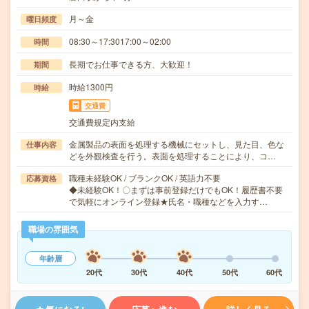
月～金
曜日頻度
08:30～17:3017:00～02:00
時間
長期でお仕事できる方、大歓迎！
期間
時給1300円
時給
交通費
交通費規定内支給
金属製品の表面を処理する機械にセットし、見た目、色な
仕事内容
どを外観検査を行う。表面を処理することにより、コ…
職種未経験OK / ブランクOK / 英語力不要
応募資格
◆未経験OK！〇まずは事前登録だけでもOK！履歴書不要
で気軽にオンライン登録★氏名・職種などを入力す…
職場の雰囲気
年齢層
20代
30代
40代
50代
60代