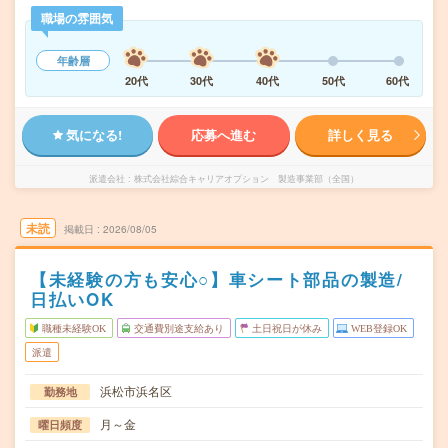
職場の雰囲気
年齢層
20代
30代
40代
50代
60代
気になる!
応募へ進む
詳しく見る
派遣会社
株式会社綜合キャリアオプション 製造事業部（全国）
未読
掲載日
2026/08/05
【未経験の方も安心○】車シート部品の製造/
日払いOK
職種未経験OK
交通費別途支給あり
土日祝日が休み
WEB登録OK
派遣
浜松市浜名区
勤務地
月～金
曜日頻度