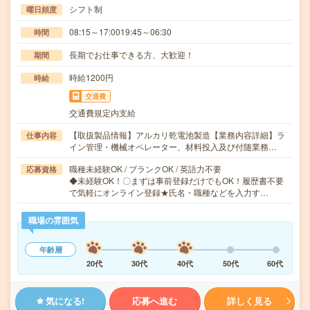
シフト制
曜日頻度
08:15～17:0019:45～06:30
時間
長期でお仕事できる方、大歓迎！
期間
時給1200円
時給
交通費
交通費規定内支給
【取扱製品情報】アルカリ乾電池製造【業務内容詳細】ラ
仕事内容
イン管理・機械オペレーター、材料投入及び付随業務…
職種未経験OK / ブランクOK / 英語力不要
応募資格
◆未経験OK！〇まずは事前登録だけでもOK！履歴書不要
で気軽にオンライン登録★氏名・職種などを入力す…
職場の雰囲気
年齢層
20代
30代
40代
50代
60代
気になる!
応募へ進む
詳しく見る