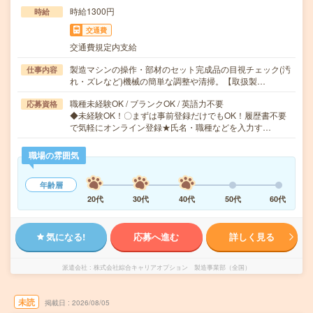
時給1300円
時給
交通費
交通費規定内支給
製造マシンの操作・部材のセット完成品の目視チェック(汚
仕事内容
れ・ズレなど)機械の簡単な調整や清掃。【取扱製…
職種未経験OK / ブランクOK / 英語力不要
応募資格
◆未経験OK！〇まずは事前登録だけでもOK！履歴書不要
で気軽にオンライン登録★氏名・職種などを入力す…
職場の雰囲気
年齢層
20代
30代
40代
50代
60代
気になる!
応募へ進む
詳しく見る
派遣会社
株式会社綜合キャリアオプション 製造事業部（全国）
未読
掲載日
2026/08/05