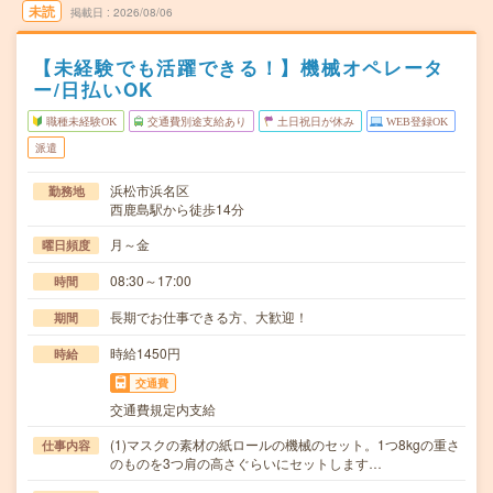
未読
掲載日
2026/08/06
【未経験でも活躍できる！】機械オペレータ
ー/日払いOK
職種未経験OK
交通費別途支給あり
土日祝日が休み
WEB登録OK
派遣
浜松市浜名区
勤務地
西鹿島駅から徒歩14分
月～金
曜日頻度
08:30～17:00
時間
長期でお仕事できる方、大歓迎！
期間
時給1450円
時給
交通費
交通費規定内支給
(1)マスクの素材の紙ロールの機械のセット。1つ8kgの重さ
仕事内容
のものを3つ肩の高さぐらいにセットします…