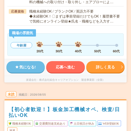
料の機械への取り付け・取り外し・エアブローによ…
職種未経験OK / ブランクOK / 英語力不要
応募資格
◆未経験OK！〇まずは事前登録だけでもOK！履歴書不要
で気軽にオンライン登録★氏名・職種などを入力す…
職場の雰囲気
年齢層
20代
30代
40代
50代
60代
気になる!
応募へ進む
詳しく見る
派遣会社
株式会社綜合キャリアオプション 製造事業部（全国）
未読
掲載日
2026/08/05
【初心者歓迎！】板金加工機械オペ、検査/日
払いOK
職種未経験OK
交通費別途支給あり
土日祝日が休み
WEB登録OK
派遣