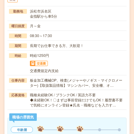
浜松市浜名区
勤務地
金指駅から車5分
月～金
曜日頻度
08:30～17:30
時間
長期でお仕事できる方、大歓迎！
期間
時給1250円
時給
交通費
交通費規定内支給
板金加工機械OP、検査(メジャーやノギス・マイクロメー
仕事内容
ター)【取扱製品情報】マシンカバー、安全柵、オ…
職種未経験OK / ブランクOK / 英語力不要
応募資格
◆未経験OK！〇まずは事前登録だけでもOK！履歴書不要
で気軽にオンライン登録★氏名・職種などを入力す…
職場の雰囲気
年齢層