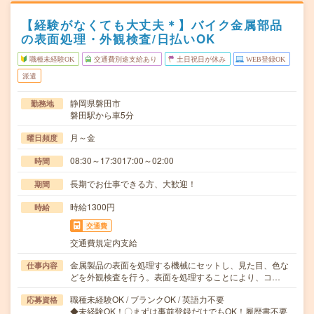
【経験がなくても大丈夫＊】バイク金属部品
の表面処理・外観検査/日払いOK
職種未経験OK
交通費別途支給あり
土日祝日が休み
WEB登録OK
派遣
静岡県磐田市
勤務地
磐田駅から車5分
月～金
曜日頻度
08:30～17:3017:00～02:00
時間
長期でお仕事できる方、大歓迎！
期間
時給1300円
時給
交通費
交通費規定内支給
金属製品の表面を処理する機械にセットし、見た目、色な
仕事内容
どを外観検査を行う。表面を処理することにより、コ…
職種未経験OK / ブランクOK / 英語力不要
応募資格
◆未経験OK！〇まずは事前登録だけでもOK！履歴書不要