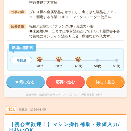
交通費規定内支給
プレス機へ金属部品をセットし、出てきた製品をチェッ
仕事内容
ク・測定する作業(ノギス・マイクロメーター使用)※…
職種未経験OK / ブランクOK / 英語力不要
応募資格
◆未経験OK！〇まずは事前登録だけでもOK！履歴書不要
で気軽にオンライン登録★氏名・職種などを入力す…
職場の雰囲気
年齢層
20代
30代
40代
50代
60代
気になる!
応募へ進む
詳しく見る
派遣会社
株式会社綜合キャリアオプション 製造事業部（全国）
未読
掲載日
2026/08/05
【初心者歓迎！】マシン操作補助・数値入力/
日払いOK