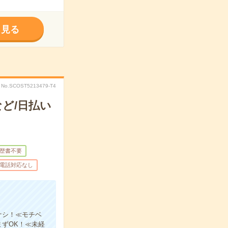
く見る
No.SCOST5213479-T4
ど/日払い
歴書不要
電話対応なし
ナシ！≪モチベ
まずOK！≪未経