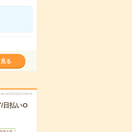
く見る
No.SCOST5211759-T4
/日払いO
歴書不要