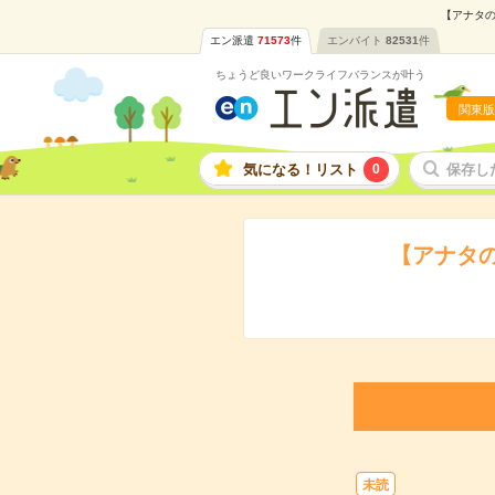
【アナタの
エン派遣
71573
件
エンバイト
82531
件
ちょうど良いワークライフバランスが叶う
関東版
気になる！リスト
0
保存し
【アナタ
未読