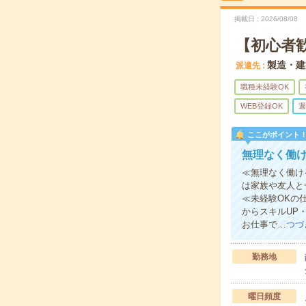
掲載日
2026/08/08
【初心者
製造・建
派遣先
職種未経験OK
WEB登録OK
週
ここがポイント
無理なく働け
≪無理なく働け
は家族や友人と
≪未経験OKの
からスキルUP
お仕事で…
つづ
勤務地
曜日頻度