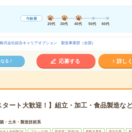
年齢層
20代
30代
40代
50代
60代
株式会社綜合キャリアオプション 製造事業部（全国）
応募する
詳し
になる！
スタート大歓迎！】組立・加工・食品製造など
築・土木・製造技術系
社会人未経験OK
ブランクOK
既卒第二新卒OK
複数名募集
英語不要
履