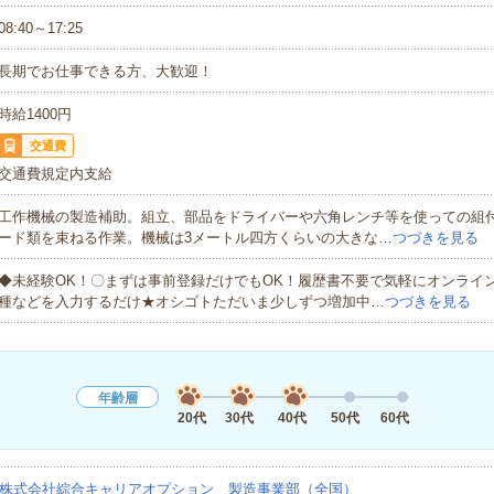
08:40～17:25
長期でお仕事できる方、大歓迎！
時給1400円
交通費
交通費規定内支給
工作機械の製造補助。組立、部品をドライバーや六角レンチ等を使っての組
ード類を束ねる作業。機械は3メートル四方くらいの大きな…
つづきを見る
◆未経験OK！〇まずは事前登録だけでもOK！履歴書不要で気軽にオンライ
種などを入力するだけ★オシゴトただいま少しずつ増加中…
つづきを見る
年齢層
20代
30代
40代
50代
60代
株式会社綜合キャリアオプション 製造事業部（全国）