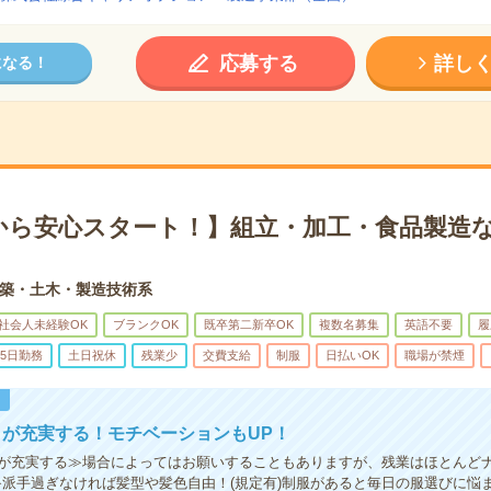
応募する
詳し
になる！
から安心スタート！】組立・加工・食品製造な
築・土木・製造技術系
社会人未経験OK
ブランクOK
既卒第二新卒OK
複数名募集
英語不要
履
5日勤務
土日祝休
残業少
交費支給
制服
日払いOK
職場が禁煙
！
が充実する！モチベーションもUP！
が充実する≫場合によってはお願いすることもありますが、残業はほとんど
≫派手過ぎなければ髪型や髪色自由！(規定有)制服があると毎日の服選びに悩