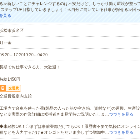
る≫新しいことにチャレンジするのは不安だけど、しっかり働く環境が整っ
・ステップUP目指していきましょう！≪自分に向いている仕事が探せる≫困
を見る
浜松市浜名区
月～金
08:20～17:2019:20～04:20
長期でお仕事できる方、大歓迎！
時給1450円
交通費
交通費規定内支給
工場内で台車を使った荷(製品の入った箱や空き箱、資材など)の運搬、生産
など※実際の作業詳細は候補者さま見学時ご説明いたしま…
つづきを見る
◆未経験OK！〇まずは事前登録だけでもOK！履歴書不要で気軽にオンライ
種などを入力するだけ★オシゴトただいま少しずつ増加中…
つづきを見る