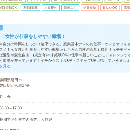
WEB登録OK
週5日勤務
土日祝休
残業なし
交費支給
日払いOK
職場
！
し！女性が仕事をしやすい職場！
≫自分の時間をしっかり確保できる、残業基本ナシのお仕事！オンとオフを
スメ！≪女性が仕事をしやすい職場≫もちろん男性の応募も歓迎！≪モチベー
ば髪型や髪色自由！(規定有)≪未経験OKの仕事≫新しいことにチャレンジす
く環境が整っています！イチからスキルUP・ステップUP目指していきまし
を見る
静岡県磐田市
磐田駅から車17分
月～金
08:30～17:30
長期でお仕事できる方、大歓迎！