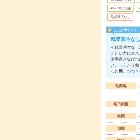
40～50代活躍
電話対応なし
ここがポイント
残業基本な
≪残業基本なし
えたい方にオス
派手過ぎなけれ
ど、しっかり働
った期…
つづき
勤務地
曜日頻度
時間
期間