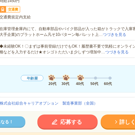
時給1450円
交通費
交通費規定内支給
在庫管理倉庫内にて、自動車部品やバイク部品が入った箱がトラックで入庫客
大手企業)のプラットホーム凡そ10パターン毎パレット上…
つづきを見る
◆未経験OK！〇まずは事前登録だけでもOK！履歴書不要で気軽にオンライ
種などを入力するだけ★オシゴトただいま少しずつ増加中…
つづきを見る
年齢層
20代
30代
40代
50代
60代
株式会社綜合キャリアオプション 製造事業部（全国）
応募する
詳し
になる！