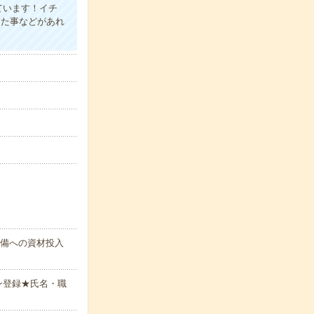
ています！イチ
った事などがあれ
設備への資材投入
ン登録★氏名・職