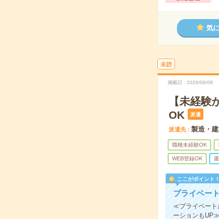
気
未読
掲載日
2026/08/08
【未経験
OK
派遣
製造・建
派遣先
職種未経験OK
WEB登録OK
週
ここがポイント
プライベート
≪プライベート
ーションもUP