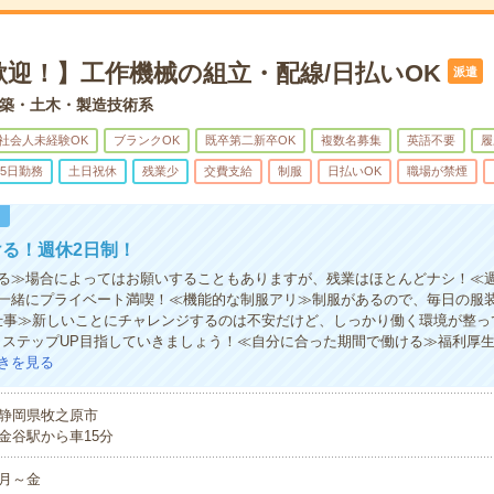
歓迎！】工作機械の組立・配線/日払いOK
派遣
築・土木・製造技術系
社会人未経験OK
ブランクOK
既卒第二新卒OK
複数名募集
英語不要
履
5日勤務
土日祝休
残業少
交費支給
制服
日払いOK
職場が禁煙
！
る！週休2日制！
る≫場合によってはお願いすることもありますが、残業はほとんどナシ！≪週
一緒にプライベート満喫！≪機能的な制服アリ≫制服があるので、毎日の服
仕事≫新しいことにチャレンジするのは不安だけど、しっかり働く環境が整っ
・ステップUP目指していきましょう！≪自分に合った期間で働ける≫福利厚
きを見る
静岡県牧之原市
金谷駅から車15分
月～金