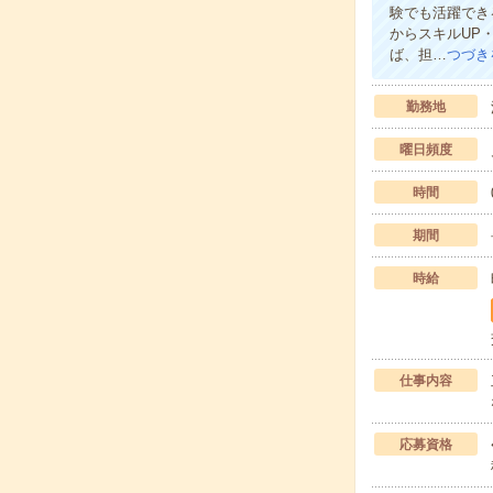
験でも活躍でき
からスキルUP
ば、担…
つづき
勤務地
曜日頻度
時間
期間
時給
仕事内容
応募資格