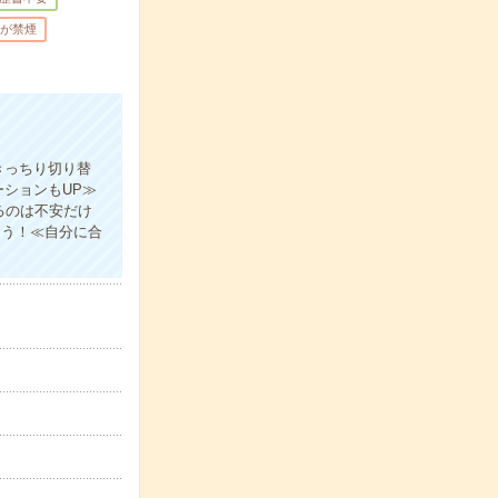
が禁煙
きっちり切り替
ションもUP≫
るのは不安だけ
ょう！≪自分に合