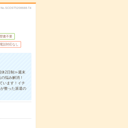
No.SCOST5208688-T4
歴書不要
電話対応なし
休2日制≫週末
装の悩み解消！
ています！イチ
生が整った派遣の