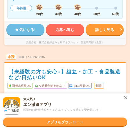
年齢層
20代
30代
40代
50代
60代
気になる!
応募へ進む
詳しく見る
派遣会社
株式会社綜合キャリアオプション 製造事業部（全国）
未読
掲載日
2026/08/07
【未経験の方も安心○】組立・加工・食品製造
など/日払いOK
職種未経験OK
交通費別途支給あり
WEB登録OK
派遣
静岡県掛川市
勤務地
大人気！
掛川駅から徒歩31分
エン派遣アプリ
派遣のお仕事情報がたくさん！プッシュ通知で受け取ろう！
シフト制
曜日頻度
08:00～20:2020:00～08:20
時間
アプリをダウンロード