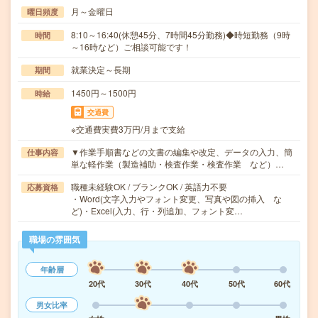
月～金曜日
曜日頻度
8:10～16:40(休憩45分、7時間45分勤務)◆時短勤務（9時
時間
～16時など）ご相談可能です！
就業決定～長期
期間
1450円～1500円
時給
交通費
※交通費実費3万円/月まで支給
▼作業手順書などの文書の編集や改定、データの入力、簡
仕事内容
単な軽作業（製造補助・検査作業・検査作業 など）…
職種未経験OK / ブランクOK / 英語力不要
応募資格
・Word(文字入力やフォント変更、写真や図の挿入 な
ど)・Excel(入力、行・列追加、フォント変…
職場の雰囲気
年齢層
20代
30代
40代
50代
60代
男女比率