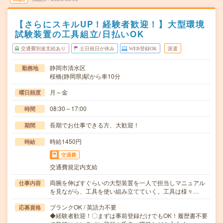
【さらにスキルUP！経験者歓迎！】大型環境
試験装置の工具組立/日払いOK
交通費別途支給あり
土日祝日が休み
WEB登録OK
派遣
静岡市清水区
勤務地
桜橋(静岡県)駅から車10分
月～金
曜日頻度
08:30～17:00
時間
長期でお仕事できる方、大歓迎！
期間
時給1450円
時給
交通費
交通費規定内支給
両腕を伸ばすぐらいの大型装置を一人で担当しマニュアル
仕事内容
を見ながら、工具を使い組み立てていく。工具は様々…
ブランクOK / 英語力不要
応募資格
◆経験者歓迎！〇まずは事前登録だけでもOK！履歴書不要