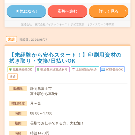
気になる!
応募へ進む
詳しく見る
派遣会社
株式会社メイテックキャスト 浜松営業所 オフィスワーク事業部
未読
掲載日
2026/08/07
【未経験から安心スタート！】印刷用資材の
拭き取り・交換/日払いOK
職種未経験OK
交通費別途支給あり
土日祝日が休み
WEB登録OK
派遣
静岡県富士市
勤務地
富士駅から車5分
月～金
曜日頻度
08:00～17:00
時間
長期でお仕事できる方、大歓迎！
期間
時給1470円
時給