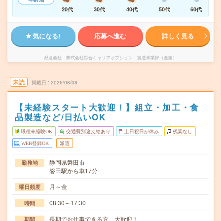
20代
30代
40代
50代
60代
気になる!
応募へ進む
詳しく見る
派遣会社
株式会社綜合キャリアオプション 製造事業部（全国）
未読
掲載日
2026/08/08
【未経験スタート大歓迎！】組立・加工・食
品製造など/日払いOK
職種未経験OK
交通費別途支給あり
土日祝日が休み
残業なし
WEB登録OK
派遣
静岡県磐田市
勤務地
磐田駅から車17分
月～金
曜日頻度
08:30～17:30
時間
長期でお仕事できる方、大歓迎！
期間