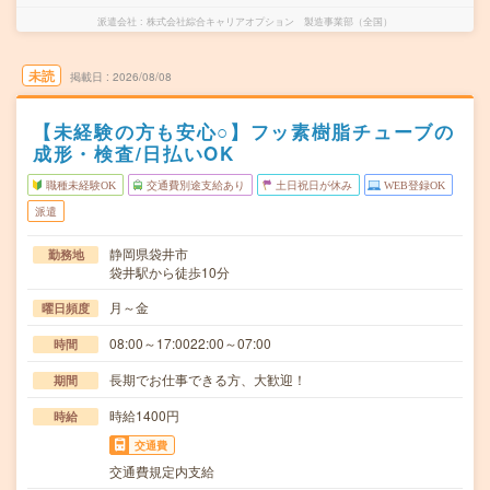
派遣会社
株式会社綜合キャリアオプション 製造事業部（全国）
未読
掲載日
2026/08/08
【未経験の方も安心○】フッ素樹脂チューブの
成形・検査/日払いOK
職種未経験OK
交通費別途支給あり
土日祝日が休み
WEB登録OK
派遣
静岡県袋井市
勤務地
袋井駅から徒歩10分
月～金
曜日頻度
08:00～17:0022:00～07:00
時間
長期でお仕事できる方、大歓迎！
期間
時給1400円
時給
交通費
交通費規定内支給