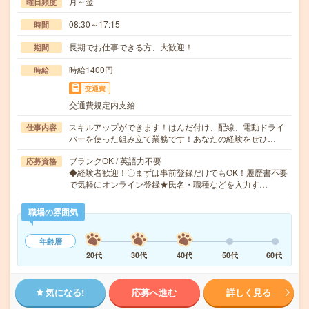
月～金
曜日頻度
08:30～17:15
時間
長期でお仕事できる方、大歓迎！
期間
時給1400円
時給
交通費
交通費規定内支給
スキルアップができます！はんだ付け、配線、電動ドライ
仕事内容
バーを使った組み立て業務です！あなたの経験をぜひ…
ブランクOK / 英語力不要
応募資格
◆経験者歓迎！〇まずは事前登録だけでもOK！履歴書不要
で気軽にオンライン登録★氏名・職種などを入力す…
職場の雰囲気
年齢層
20代
30代
40代
50代
60代
気になる!
応募へ進む
詳しく見る