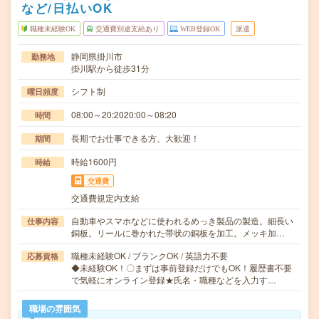
など/日払いOK
職種未経験OK
交通費別途支給あり
WEB登録OK
派遣
静岡県掛川市
勤務地
掛川駅から徒歩31分
シフト制
曜日頻度
08:00～20:2020:00～08:20
時間
長期でお仕事できる方、大歓迎！
期間
時給1600円
時給
交通費
交通費規定内支給
自動車やスマホなどに使われるめっき製品の製造。細長い
仕事内容
銅板。リールに巻かれた帯状の銅板を加工。メッキ加…
職種未経験OK / ブランクOK / 英語力不要
応募資格
◆未経験OK！〇まずは事前登録だけでもOK！履歴書不要
で気軽にオンライン登録★氏名・職種などを入力す…
職場の雰囲気