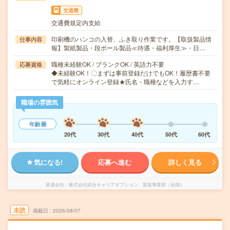
交通費
交通費規定内支給
印刷機のハンコの入替、ふき取り作業です。【取扱製品情
仕事内容
報】製紙製品・段ボール製品≪待遇・福利厚生≫・日…
職種未経験OK / ブランクOK / 英語力不要
応募資格
◆未経験OK！〇まずは事前登録だけでもOK！履歴書不要
で気軽にオンライン登録★氏名・職種などを入力す…
職場の雰囲気
年齢層
20代
30代
40代
50代
60代
気になる!
応募へ進む
詳しく見る
派遣会社
株式会社綜合キャリアオプション 製造事業部（全国）
未読
掲載日
2026/08/07