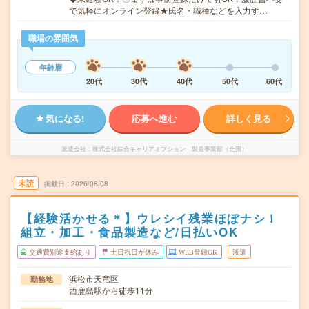
で気軽にオンライン登録★氏名・職種などを入力す…
職場の雰囲気
年齢層
20代
30代
40代
50代
60代
気になる!
応募へ進む
詳しく見る
派遣会社
株式会社綜合キャリアオプション 製造事業部（全国）
未読
掲載日
2026/08/08
【経験活かせる＊】ウレシイ残業ほぼナシ！
組立・加工・食品製造など/日払いOK
交通費別途支給あり
土日祝日が休み
WEB登録OK
派遣
浜松市天竜区
勤務地
西鹿島駅から徒歩11分