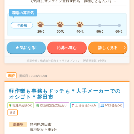
で気軽にオンライン登録★氏名・職種などを入力す…
職場の雰囲気
年齢層
20代
30代
40代
50代
60代
気になる!
応募へ進む
詳しく見る
派遣会社
株式会社綜合キャリアオプション 製造事業部（全国）
未読
掲載日
2026/08/08
軽作業も事務もドッチも＊大手メーカーでの
オシゴト＊磐田市
職種未経験OK
交通費別途支給あり
土日祝日が休み
WEB登録OK
派遣
静岡県磐田市
勤務地
敷地駅から車8分