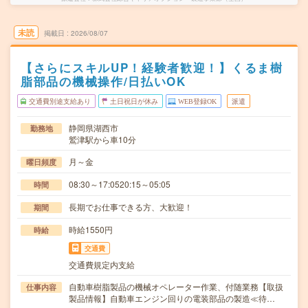
未読
掲載日
2026/08/07
【さらにスキルUP！経験者歓迎！】くるま樹
脂部品の機械操作/日払いOK
交通費別途支給あり
土日祝日が休み
WEB登録OK
派遣
静岡県湖西市
勤務地
鷲津駅から車10分
月～金
曜日頻度
08:30～17:0520:15～05:05
時間
長期でお仕事できる方、大歓迎！
期間
時給1550円
時給
交通費
交通費規定内支給
自動車樹脂製品の機械オペレーター作業、付随業務【取扱
仕事内容
製品情報】自動車エンジン回りの電装部品の製造≪待…