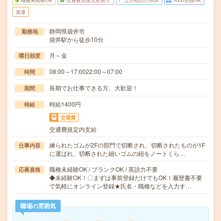
職種未経験OK
交通費別途支給あり
土日祝日が休み
WEB登録OK
派遣
静岡県袋井市
勤務地
袋井駅から徒歩10分
月～金
曜日頻度
08:00～17:0022:00～07:00
時間
長期でお仕事できる方、大歓迎！
期間
時給1400円
時給
交通費
交通費規定内支給
練られたゴムが2Fの部門で切断され、切断されたものが1F
仕事内容
に運ばれ、切断された細いゴムの紐をノートくら…
職種未経験OK / ブランクOK / 英語力不要
応募資格
◆未経験OK！〇まずは事前登録だけでもOK！履歴書不要
で気軽にオンライン登録★氏名・職種などを入力す…
職場の雰囲気