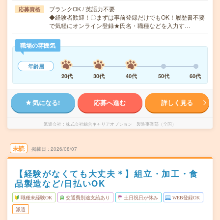
ブランクOK / 英語力不要
応募資格
◆経験者歓迎！〇まずは事前登録だけでもOK！履歴書不要
で気軽にオンライン登録★氏名・職種などを入力す…
職場の雰囲気
年齢層
20代
30代
40代
50代
60代
気になる!
応募へ進む
詳しく見る
派遣会社
株式会社綜合キャリアオプション 製造事業部（全国）
未読
掲載日
2026/08/07
【経験がなくても大丈夫＊】組立・加工・食
品製造など/日払いOK
職種未経験OK
交通費別途支給あり
土日祝日が休み
WEB登録OK
派遣