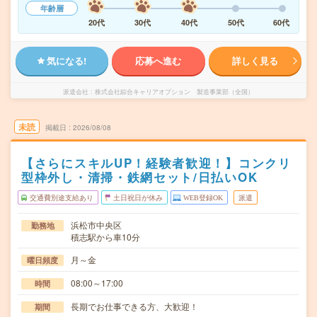
年齢層
20代
30代
40代
50代
60代
気になる!
応募へ進む
詳しく見る
派遣会社
株式会社綜合キャリアオプション 製造事業部（全国）
未読
掲載日
2026/08/08
【さらにスキルUP！経験者歓迎！】コンクリ
型枠外し・清掃・鉄網セット/日払いOK
交通費別途支給あり
土日祝日が休み
WEB登録OK
派遣
浜松市中央区
勤務地
積志駅から車10分
月～金
曜日頻度
08:00～17:00
時間
長期でお仕事できる方、大歓迎！
期間