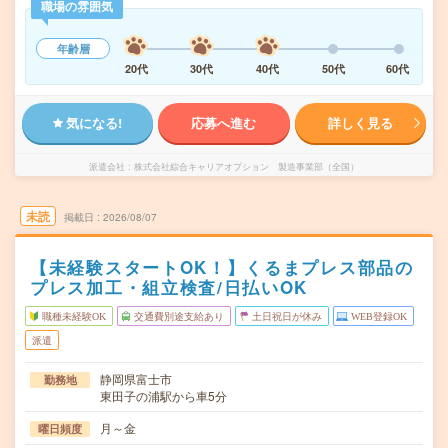
職場の雰囲気
年齢層
20代
30代
40代
50代
60代
気になる!
応募へ進む
詳しく見る
派遣会社
株式会社綜合キャリアオプション 製造事業部（全国）
未読
掲載日
2026/08/07
【未経験スタートOK！】くるまプレス部品の
プレス加工・組立検査/日払いOK
職種未経験OK
交通費別途支給あり
土日祝日が休み
WEB登録OK
派遣
静岡県富士市
勤務地
東田子の浦駅から車5分
月～金
曜日頻度