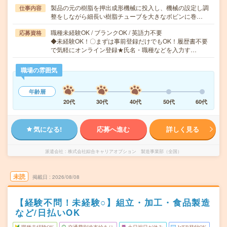
製品の元の樹脂を押出成形機械に投入し、機械の設定し調
仕事内容
整をしながら細長い樹脂チューブを大きなボビンに巻…
職種未経験OK / ブランクOK / 英語力不要
応募資格
◆未経験OK！〇まずは事前登録だけでもOK！履歴書不要
で気軽にオンライン登録★氏名・職種などを入力す…
職場の雰囲気
年齢層
20代
30代
40代
50代
60代
気になる!
応募へ進む
詳しく見る
派遣会社
株式会社綜合キャリアオプション 製造事業部（全国）
未読
掲載日
2026/08/08
【経験不問！未経験○】組立・加工・食品製造
など/日払いOK