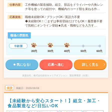
工作機械の製造補助。組立、部品をドライバーや六角レン
仕事内容
チ等を使っての組付や、機械内のコード類を束ねる作…
職種未経験OK / ブランクOK / 英語力不要
応募資格
◆未経験OK！〇まずは事前登録だけでもOK！履歴書不要
で気軽にオンライン登録★氏名・職種などを入力す…
職場の雰囲気
年齢層
20代
30代
40代
50代
60代
気になる!
応募へ進む
詳しく見る
派遣会社
株式会社綜合キャリアオプション 製造事業部（全国）
未読
掲載日
2026/08/08
【未経験から安心スタート！】組立・加工・
食品製造など/日払いOK