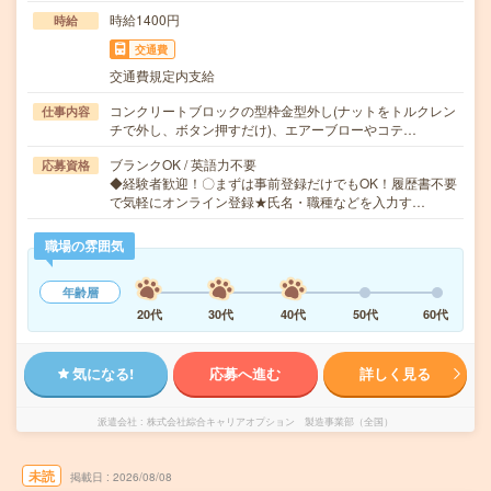
時給1400円
時給
交通費
交通費規定内支給
コンクリートブロックの型枠金型外し(ナットをトルクレン
仕事内容
チで外し、ボタン押すだけ)、エアーブローやコテ…
ブランクOK / 英語力不要
応募資格
◆経験者歓迎！〇まずは事前登録だけでもOK！履歴書不要
で気軽にオンライン登録★氏名・職種などを入力す…
職場の雰囲気
年齢層
20代
30代
40代
50代
60代
気になる!
応募へ進む
詳しく見る
派遣会社
株式会社綜合キャリアオプション 製造事業部（全国）
未読
掲載日
2026/08/08