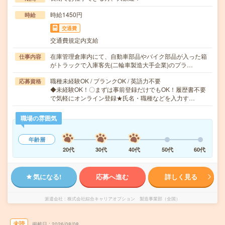
時給1450円
時給
交通費
交通費規定内支給
在庫管理倉庫内にて、自動車部品やバイク部品が入った箱
仕事内容
がトラックで入庫客先(二輪車製造大手企業)のプラ…
職種未経験OK / ブランクOK / 英語力不要
応募資格
◆未経験OK！〇まずは事前登録だけでもOK！履歴書不要
で気軽にオンライン登録★氏名・職種などを入力す…
職場の雰囲気
年齢層
20代
30代
40代
50代
60代
気になる!
応募へ進む
詳しく見る
派遣会社
株式会社綜合キャリアオプション 製造事業部（全国）
未読
掲載日
2026/08/08