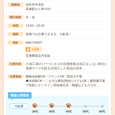
浜松市中央区
勤務地
高塚駅から車10分
月～金
曜日頻度
13:00～22:00
時間
長期でお仕事できる方、大歓迎！
期間
時給1550円
時給
交通費
交通費規定内支給
(1)加工前のパーツにキズの目視検査(2)加工をしない部分に
仕事内容
保護テープを貼る(3)加工した部品の洗浄…
職種未経験OK / ブランクOK / 英語力不要
応募資格
◆未経験OK！〇まずは事前登録だけでもOK！履歴書不要
で気軽にオンライン登録★氏名・職種などを入力す…
職場の雰囲気
年齢層
20代
30代
40代
50代
60代