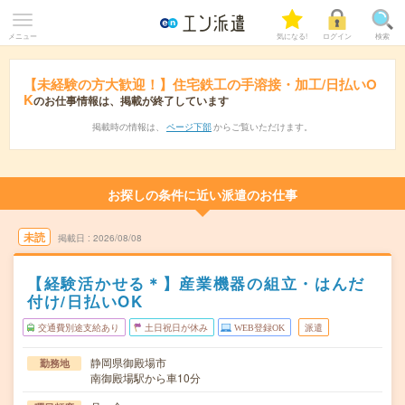
メニュー
気になる!
ログイン
検索
【未経験の方大歓迎！】住宅鉄工の手溶接・加工/日払いO
K
のお仕事情報は、掲載が終了しています
掲載時の情報は、
ページ下部
からご覧いただけます。
お探しの条件に近い派遣のお仕事
未読
掲載日
2026/08/08
【経験活かせる＊】産業機器の組立・はんだ
付け/日払いOK
交通費別途支給あり
土日祝日が休み
WEB登録OK
派遣
静岡県御殿場市
勤務地
南御殿場駅から車10分