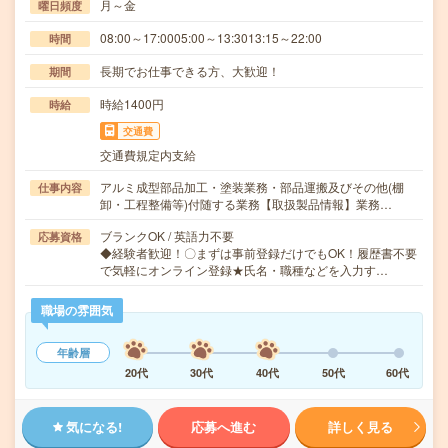
月～金
曜日頻度
08:00～17:0005:00～13:3013:15～22:00
時間
長期でお仕事できる方、大歓迎！
期間
時給1400円
時給
交通費
交通費規定内支給
アルミ成型部品加工・塗装業務・部品運搬及びその他(棚
仕事内容
卸・工程整備等)付随する業務【取扱製品情報】業務…
ブランクOK / 英語力不要
応募資格
◆経験者歓迎！〇まずは事前登録だけでもOK！履歴書不要
で気軽にオンライン登録★氏名・職種などを入力す…
職場の雰囲気
年齢層
20代
30代
40代
50代
60代
気になる!
応募へ進む
詳しく見る