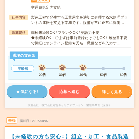
交通費規定内支給
製造工程で発生する工業用水を適切に処理する水処理プラ
仕事内容
ントの運転を支える業務です。設備が常に正常に稼働…
職種未経験OK / ブランクOK / 英語力不要
応募資格
◆未経験OK！〇まずは事前登録だけでもOK！履歴書不要
で気軽にオンライン登録★氏名・職種などを入力す…
職場の雰囲気
年齢層
20代
30代
40代
50代
60代
気になる!
応募へ進む
詳しく見る
派遣会社
株式会社綜合キャリアオプション 製造事業部（全国）
未読
掲載日
2026/08/07
【未経験の方も安心○】組立・加工・食品製造