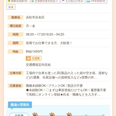
職種未経験OK
交通費別途支給あり
土日祝日が休み
WEB登録OK
派遣
浜松市浜名区
勤務地
月～金
曜日頻度
08:20～17:2019:20～04:20
時間
長期でお仕事できる方、大歓迎！
期間
時給1450円
時給
交通費
交通費規定内支給
工場内で台車を使った荷(製品の入った箱や空き箱、資材な
仕事内容
ど)の運搬、生産設備への資材投入など※実際の作…
職種未経験OK / ブランクOK / 英語力不要
応募資格
◆未経験OK！〇まずは事前登録だけでもOK！履歴書不要
で気軽にオンライン登録★氏名・職種などを入力す…
職場の雰囲気
年齢層