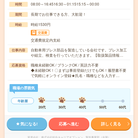
08:00～16:4516:30～01:1515:15～00:00
時間
長期でお仕事できる方、大歓迎！
期間
時給1530円
時給
交通費
交通費規定内支給
自動車用プレス部品を製造している会社です。プレス加工
仕事内容
や組立、検査を行っていただきます。【取扱製品情報…
職種未経験OK / ブランクOK / 英語力不要
応募資格
◆未経験OK！〇まずは事前登録だけでもOK！履歴書不要
で気軽にオンライン登録★氏名・職種などを入力す…
職場の雰囲気
年齢層
20代
30代
40代
50代
60代
気になる!
応募へ進む
詳しく見る
派遣会社
株式会社綜合キャリアオプション 製造事業部（全国）