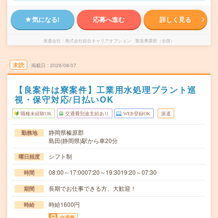
気になる!
応募へ進む
詳しく見る
派遣会社
株式会社綜合キャリアオプション 製造事業部（全国）
未読
掲載日
2026/08/07
【良案件は寮案件】工業用水処理プラント巡
視・保守対応/日払いOK
職種未経験OK
交通費別途支給あり
WEB登録OK
派遣
静岡県榛原郡
勤務地
島田(静岡県)駅から車20分
シフト制
曜日頻度
08:00～17:0007:20～19:3019:20～07:30
時間
長期でお仕事できる方、大歓迎！
期間
時給1600円
時給
交通費