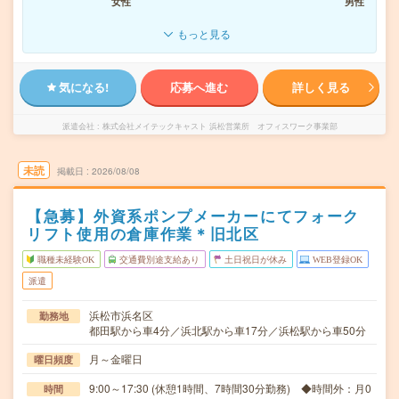
女性
男性
もっと見る
気になる!
応募へ進む
詳しく見る
派遣会社
株式会社メイテックキャスト 浜松営業所 オフィスワーク事業部
未読
掲載日
2026/08/08
【急募】外資系ポンプメーカーにてフォーク
リフト使用の倉庫作業＊旧北区
職種未経験OK
交通費別途支給あり
土日祝日が休み
WEB登録OK
派遣
浜松市浜名区
勤務地
都田駅から車4分／浜北駅から車17分／浜松駅から車50分
月～金曜日
曜日頻度
9:00～17:30 (休憩1時間、7時間30分勤務) ◆時間外：月0
時間