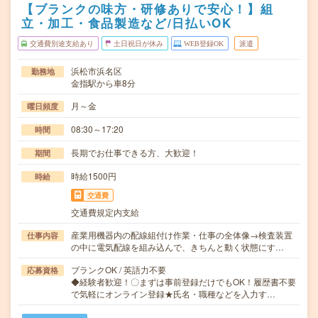
【ブランクの味方・研修ありで安心！】組
立・加工・食品製造など/日払いOK
交通費別途支給あり
土日祝日が休み
WEB登録OK
派遣
浜松市浜名区
勤務地
金指駅から車8分
月～金
曜日頻度
08:30～17:20
時間
長期でお仕事できる方、大歓迎！
期間
時給1500円
時給
交通費
交通費規定内支給
産業用機器内の配線組付け作業・仕事の全体像→検査装置
仕事内容
の中に電気配線を組み込んで、きちんと動く状態にす…
ブランクOK / 英語力不要
応募資格
◆経験者歓迎！〇まずは事前登録だけでもOK！履歴書不要
で気軽にオンライン登録★氏名・職種などを入力す…