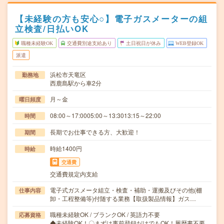
【未経験の方も安心○】電子ガスメーターの組
立検査/日払いOK
職種未経験OK
交通費別途支給あり
土日祝日が休み
WEB登録OK
派遣
浜松市天竜区
勤務地
西鹿島駅から車2分
月～金
曜日頻度
08:00～17:0005:00～13:3013:15～22:00
時間
長期でお仕事できる方、大歓迎！
期間
時給1400円
時給
交通費
交通費規定内支給
電子式ガスメータ組立・検査・補助・運搬及びその他(棚
仕事内容
卸・工程整備等)付随する業務【取扱製品情報】ガス…
職種未経験OK / ブランクOK / 英語力不要
応募資格
◆未経験OK！〇まずは事前登録だけでもOK！履歴書不要