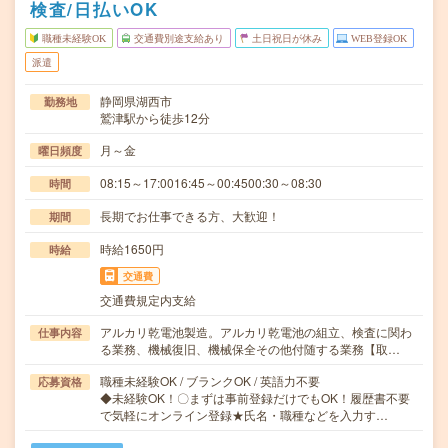
検査/日払いOK
職種未経験OK
交通費別途支給あり
土日祝日が休み
WEB登録OK
派遣
静岡県湖西市
勤務地
鷲津駅から徒歩12分
月～金
曜日頻度
08:15～17:0016:45～00:4500:30～08:30
時間
長期でお仕事できる方、大歓迎！
期間
時給1650円
時給
交通費
交通費規定内支給
アルカリ乾電池製造。アルカリ乾電池の組立、検査に関わ
仕事内容
る業務、機械復旧、機械保全その他付随する業務【取…
職種未経験OK / ブランクOK / 英語力不要
応募資格
◆未経験OK！〇まずは事前登録だけでもOK！履歴書不要
で気軽にオンライン登録★氏名・職種などを入力す…