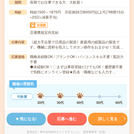
長期でお仕事できる方、大歓迎！
期間
時給1500～1875円 月収例26万8000円以上可(7時間15分
時給
×23日+深夜手当)
交通費
交通費規定内支給
《超大手企業で日用品の製造》家庭用の紙製品の製造で
仕事内容
す。機械に資材を投入してボタン操作をおまかせ！完成…
職種未経験OK / ブランクOK / パソコンスキル不要 / 英語力
応募資格
不要
◆未経験OK！〇まずは事前登録だけでもOK！履歴書不要
で気軽にオンライン登録★氏名・職種などを入力す…
職場の雰囲気
年齢層
20代
30代
40代
50代
60代
気になる!
応募へ進む
詳しく見る
派遣会社
株式会社綜合キャリアオプション 製造事業部（全国）