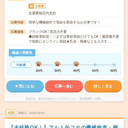
交通費
交通費規定内支給
簡単な機械操作で電線を製造するお仕事です！
仕事内容
ブランクOK / 英語力不要
応募資格
◆経験者歓迎！〇まずは事前登録だけでもOK！履歴書不要
で気軽にオンライン登録★氏名・職種などを入力す…
職場の雰囲気
年齢層
20代
30代
40代
50代
60代
気になる!
応募へ進む
詳しく見る
派遣会社
株式会社綜合キャリアオプション 製造事業部（全国）
未読
掲載日
2026/08/07
【未経験OK！】アルミ缶フタの機械検査・梱