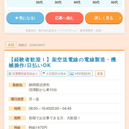
20代
30代
40代
50代
60代
気になる!
応募へ進む
詳しく見る
派遣会社
株式会社綜合キャリアオプション 製造事業部（全国）
未読
掲載日
2026/08/07
【経験者歓迎！】架空送電線の電線製造・機
械操作/日払いOK
交通費別途支給あり
土日祝日が休み
WEB登録OK
派遣
静岡県沼津市
勤務地
沼津駅から車10分
月～金
曜日頻度
08:00～16:4520:00～04:45
時間
長期でお仕事できる方、大歓迎！
期間
時給1470円
時給