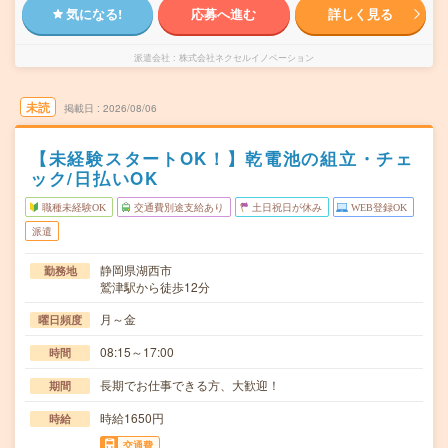
気になる!
応募へ進む
詳しく見る
派遣会社
株式会社ネクセルイノベーション
未読
掲載日
2026/08/06
【未経験スタートOK！】乾電池の組立・チェ
ック/日払いOK
職種未経験OK
交通費別途支給あり
土日祝日が休み
WEB登録OK
派遣
静岡県湖西市
勤務地
鷲津駅から徒歩12分
月～金
曜日頻度
08:15～17:00
時間
長期でお仕事できる方、大歓迎！
期間
時給1650円
時給
交通費