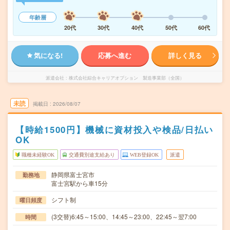
年齢層
20代
30代
40代
50代
60代
気になる!
応募へ進む
詳しく見る
派遣会社
株式会社綜合キャリアオプション 製造事業部（全国）
未読
掲載日
2026/08/07
【時給1500円】機械に資材投入や検品/日払い
OK
職種未経験OK
交通費別途支給あり
WEB登録OK
派遣
静岡県富士宮市
勤務地
富士宮駅から車15分
シフト制
曜日頻度
(3交替)6:45～15:00、14:45～23:00、22:45～翌7:00
時間