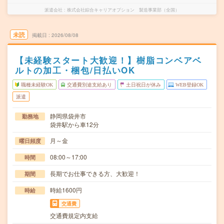
派遣会社
株式会社綜合キャリアオプション 製造事業部（全国）
未読
掲載日
2026/08/08
【未経験スタート大歓迎！】樹脂コンベアベ
ルトの加工・梱包/日払いOK
職種未経験OK
交通費別途支給あり
土日祝日が休み
WEB登録OK
派遣
静岡県袋井市
勤務地
袋井駅から車12分
月～金
曜日頻度
08:00～17:00
時間
長期でお仕事できる方、大歓迎！
期間
時給1600円
時給
交通費
交通費規定内支給