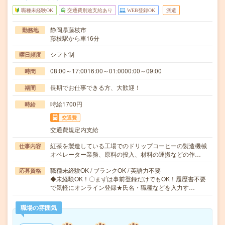
職種未経験OK
交通費別途支給あり
WEB登録OK
派遣
静岡県藤枝市
勤務地
藤枝駅から車16分
シフト制
曜日頻度
08:00～17:0016:00～01:0000:00～09:00
時間
長期でお仕事できる方、大歓迎！
期間
時給1700円
時給
交通費
交通費規定内支給
紅茶を製造している工場でのドリップコーヒーの製造機械
仕事内容
オペレーター業務、原料の投入、材料の運搬などの作…
職種未経験OK / ブランクOK / 英語力不要
応募資格
◆未経験OK！〇まずは事前登録だけでもOK！履歴書不要
で気軽にオンライン登録★氏名・職種などを入力す…
職場の雰囲気