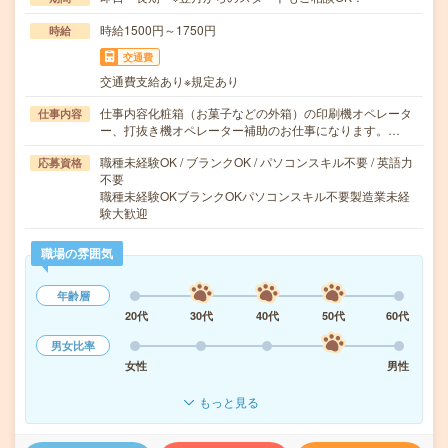
時給1500円～1750円
時給
交通費
交通費支給あり※規定あり
仕事内容化粧箱（お菓子などの外箱）の印刷機オペレータ
仕事内容
ー、打抜き機オペレーター補助のお仕事になります。…
職種未経験OK / ブランクOK / パソコンスキル不要 / 英語力
応募資格
不要
職種未経験OKブランクOKパソコンスキル不要製造業未経
験大歓迎
職場の雰囲気
年齢層
20代
30代
40代
50代
60代
男女比率
女性
男性
もっと見る