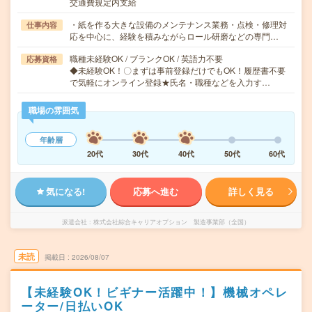
交通費規定内支給
・紙を作る大きな設備のメンテナンス業務・点検・修理対
仕事内容
応を中心に、経験を積みながらロール研磨などの専門…
職種未経験OK / ブランクOK / 英語力不要
応募資格
◆未経験OK！〇まずは事前登録だけでもOK！履歴書不要
で気軽にオンライン登録★氏名・職種などを入力す…
職場の雰囲気
年齢層
20代
30代
40代
50代
60代
気になる!
応募へ進む
詳しく見る
派遣会社
株式会社綜合キャリアオプション 製造事業部（全国）
未読
掲載日
2026/08/07
【未経験OK！ビギナー活躍中！】機械オペレ
ーター/日払いOK