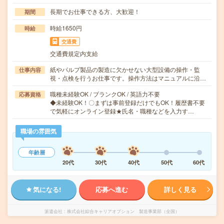
長期でお仕事できる方、大歓迎！
期間
時給1650円
時給
交通費
交通費規定内支給
紙やパルプ製品の製造に欠かせない大型設備の操作・監
仕事内容
視・点検を行うお仕事です。操作方法はマニュアルに沿…
職種未経験OK / ブランクOK / 英語力不要
応募資格
◆未経験OK！〇まずは事前登録だけでもOK！履歴書不要
で気軽にオンライン登録★氏名・職種などを入力す…
職場の雰囲気
年齢層
20代
30代
40代
50代
60代
気になる!
応募へ進む
詳しく見る
派遣会社
株式会社綜合キャリアオプション 製造事業部（全国）