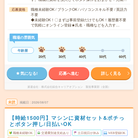
職種未経験OK / ブランクOK / パソコンスキル不要 / 英語力
応募資格
不要
◆未経験OK！〇まずは事前登録だけでもOK！履歴書不要
で気軽にオンライン登録★氏名・職種などを入力す…
職場の雰囲気
年齢層
20代
30代
40代
50代
60代
気になる!
応募へ進む
詳しく見る
派遣会社
株式会社綜合キャリアオプション 製造事業部（全国）
未読
掲載日
2026/08/07
【時給1500円】マシンに資材セット&ポチっ
とボタン押し/日払いOK
職種未経験OK
交通費別途支給あり
土日祝日が休み
WEB登録OK