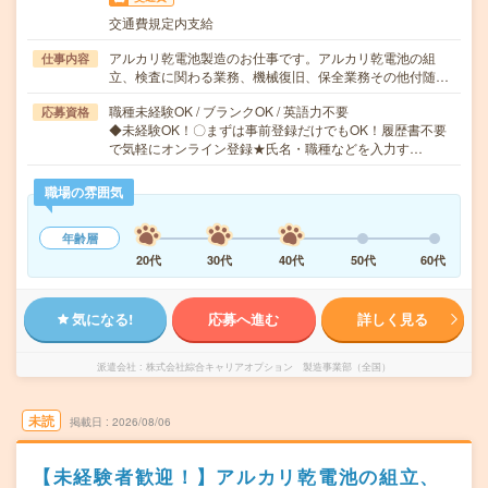
交通費規定内支給
アルカリ乾電池製造のお仕事です。アルカリ乾電池の組
仕事内容
立、検査に関わる業務、機械復旧、保全業務その他付随…
職種未経験OK / ブランクOK / 英語力不要
応募資格
◆未経験OK！〇まずは事前登録だけでもOK！履歴書不要
で気軽にオンライン登録★氏名・職種などを入力す…
職場の雰囲気
年齢層
20代
30代
40代
50代
60代
気になる!
応募へ進む
詳しく見る
派遣会社
株式会社綜合キャリアオプション 製造事業部（全国）
未読
掲載日
2026/08/06
【未経験者歓迎！】アルカリ乾電池の組立、