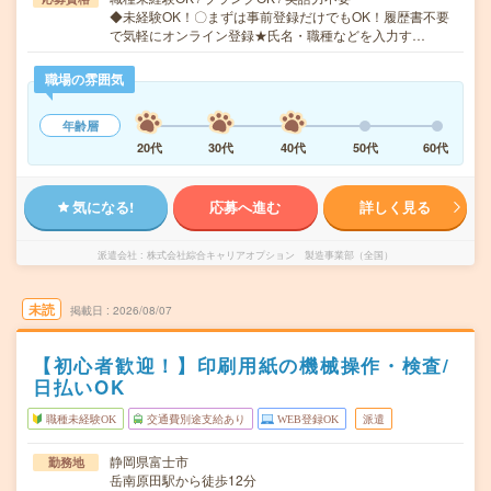
◆未経験OK！〇まずは事前登録だけでもOK！履歴書不要
で気軽にオンライン登録★氏名・職種などを入力す…
職場の雰囲気
年齢層
20代
30代
40代
50代
60代
気になる!
応募へ進む
詳しく見る
派遣会社
株式会社綜合キャリアオプション 製造事業部（全国）
未読
掲載日
2026/08/07
【初心者歓迎！】印刷用紙の機械操作・検査/
日払いOK
職種未経験OK
交通費別途支給あり
WEB登録OK
派遣
静岡県富士市
勤務地
岳南原田駅から徒歩12分