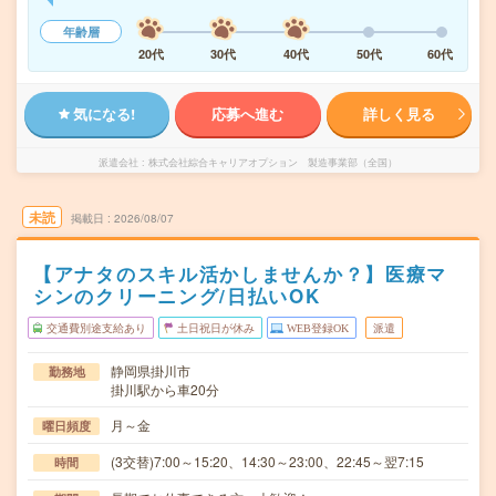
年齢層
20代
30代
40代
50代
60代
気になる!
応募へ進む
詳しく見る
派遣会社
株式会社綜合キャリアオプション 製造事業部（全国）
未読
掲載日
2026/08/07
【アナタのスキル活かしませんか？】医療マ
シンのクリーニング/日払いOK
交通費別途支給あり
土日祝日が休み
WEB登録OK
派遣
静岡県掛川市
勤務地
掛川駅から車20分
月～金
曜日頻度
(3交替)7:00～15:20、14:30～23:00、22:45～翌7:15
時間