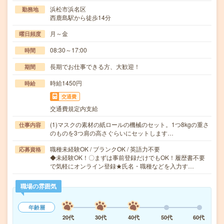
浜松市浜名区
勤務地
西鹿島駅から徒歩14分
月～金
曜日頻度
08:30～17:00
時間
長期でお仕事できる方、大歓迎！
期間
時給1450円
時給
交通費
交通費規定内支給
(1)マスクの素材の紙ロールの機械のセット。1つ8kgの重さ
仕事内容
のものを3つ肩の高さぐらいにセットします…
職種未経験OK / ブランクOK / 英語力不要
応募資格
◆未経験OK！〇まずは事前登録だけでもOK！履歴書不要
で気軽にオンライン登録★氏名・職種などを入力す…
職場の雰囲気
年齢層
20代
30代
40代
50代
60代