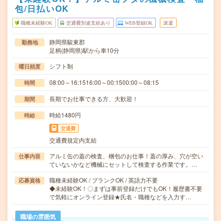
包/日払いOK
職種未経験OK
交通費別途支給あり
WEB登録OK
派遣
静岡県駿東郡
勤務地
足柄(静岡県)駅から車10分
シフト制
曜日頻度
08:00～16:1516:00～00:1500:00～08:15
時間
長期でお仕事できる方、大歓迎！
期間
時給1480円
時給
交通費
交通費規定内支給
アルミ缶の蓋の検査、梱包のお仕事！蓋の厚み、穴が空い
仕事内容
ていないかなど機械にセットして検査する作業です。…
職種未経験OK / ブランクOK / 英語力不要
応募資格
◆未経験OK！〇まずは事前登録だけでもOK！履歴書不要
で気軽にオンライン登録★氏名・職種などを入力す…
職場の雰囲気