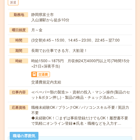
派遣
静岡県富士市
勤務地
入山瀬駅から徒歩10分
月～金
曜日頻度
(3交替)6:45～15:00、14:45～23:00、22:45～翌7:00
時間
長期でお仕事できる方、大歓迎！
期間
時給1500～1875円 月収例24万4000円以上可(7時間15分
時給
×21日+深夜手当)
交通費
交通費規定内支給
≪ペーパー類の製造≫・資材の投入・マシン操作(製品のセ
仕事内容
ット&ボタン押し)・製品の検品・チェック済みの…
職種未経験OK / ブランクOK / パソコンスキル不要 / 英語力
応募資格
不要
◆未経験OK！〇まずは事前登録だけでもOK！履歴書不要
で気軽にオンライン登録★氏名・職種などを入力す…
職場の雰囲気