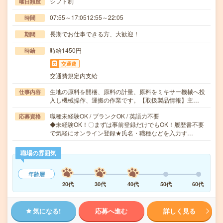
シフト制
曜日頻度
07:55～17:0512:55～22:05
時間
長期でお仕事できる方、大歓迎！
期間
時給1450円
時給
交通費
交通費規定内支給
生地の原料を開梱、原料の計量、原料をミキサー機械へ投
仕事内容
入し機械操作、運搬の作業です。【取扱製品情報】主…
職種未経験OK / ブランクOK / 英語力不要
応募資格
◆未経験OK！〇まずは事前登録だけでもOK！履歴書不要
で気軽にオンライン登録★氏名・職種などを入力す…
職場の雰囲気
年齢層
20代
30代
40代
50代
60代
気になる!
応募へ進む
詳しく見る