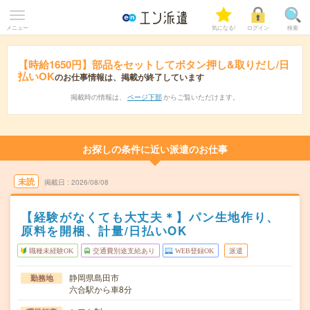
メニュー
気になる!
ログイン
検索
【時給1650円】部品をセットしてボタン押し&取りだし/日
払いOK
のお仕事情報は、掲載が終了しています
掲載時の情報は、
ページ下部
からご覧いただけます。
お探しの条件に近い派遣のお仕事
未読
掲載日
2026/08/08
【経験がなくても大丈夫＊】パン生地作り、
原料を開梱、計量/日払いOK
職種未経験OK
交通費別途支給あり
WEB登録OK
派遣
静岡県島田市
勤務地
六合駅から車8分