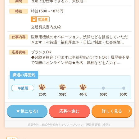
長期でお仕事できる方、大歓迎！
期間
時給1500～1875円
時給
交通費
交通費規定内支給
医療用機械のオペレーション、洗浄などを担当していただ
仕事内容
きます！≪待遇・福利厚生≫・日払い制度・社会保険…
ブランクOK
応募資格
◆経験者歓迎！〇まずは事前登録だけでもOK！履歴書不要
で気軽にオンライン登録★氏名・職種などを入力す…
職場の雰囲気
年齢層
20代
30代
40代
50代
60代
気になる!
応募へ進む
詳しく見る
派遣会社
株式会社綜合キャリアオプション 製造事業部（全国）