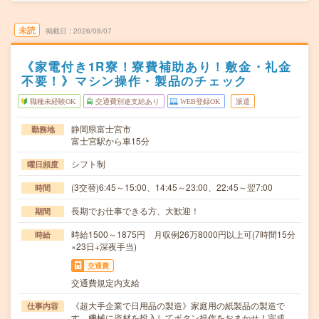
未読
掲載日
2026/08/07
《家電付き1R寮！寮費補助あり！敷金・礼金
不要！》マシン操作・製品のチェック
職種未経験OK
交通費別途支給あり
WEB登録OK
派遣
静岡県富士宮市
勤務地
富士宮駅から車15分
シフト制
曜日頻度
(3交替)6:45～15:00、14:45～23:00、22:45～翌7:00
時間
長期でお仕事できる方、大歓迎！
期間
時給1500～1875円 月収例26万8000円以上可(7時間15分
時給
×23日+深夜手当)
交通費
交通費規定内支給
《超大手企業で日用品の製造》家庭用の紙製品の製造で
仕事内容
す。機械に資材を投入してボタン操作をおまかせ！完成…