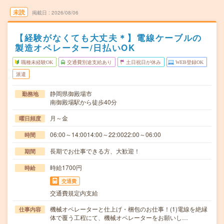
未読
掲載日
2026/08/06
【経験がなくても大丈夫＊】電線ケーブルの
製造オペレーター/日払いOK
職種未経験OK
交通費別途支給あり
土日祝日が休み
WEB登録OK
派遣
静岡県御殿場市
勤務地
南御殿場駅から徒歩40分
月～金
曜日頻度
06:00～14:0014:00～22:0022:00～06:00
時間
長期でお仕事できる方、大歓迎！
期間
時給1700円
時給
交通費
交通費規定内支給
機械オペレーターと仕上げ・梱包のお仕事！(1)電線を絶縁
仕事内容
体で覆う工程にて、機械オペレーターをお願いし…