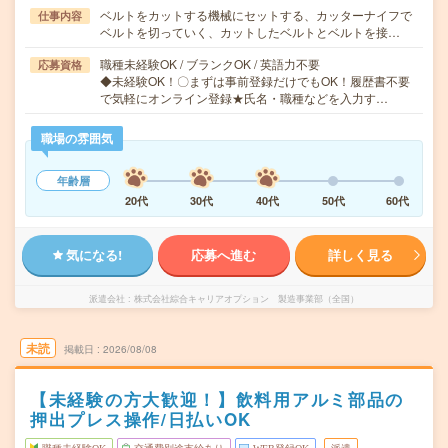
ベルトをカットする機械にセットする、カッターナイフで
仕事内容
ベルトを切っていく、カットしたベルトとベルトを接…
職種未経験OK / ブランクOK / 英語力不要
応募資格
◆未経験OK！〇まずは事前登録だけでもOK！履歴書不要
で気軽にオンライン登録★氏名・職種などを入力す…
職場の雰囲気
年齢層
20代
30代
40代
50代
60代
気になる!
応募へ進む
詳しく見る
派遣会社
株式会社綜合キャリアオプション 製造事業部（全国）
未読
掲載日
2026/08/08
【未経験の方大歓迎！】飲料用アルミ部品の
押出プレス操作/日払いOK