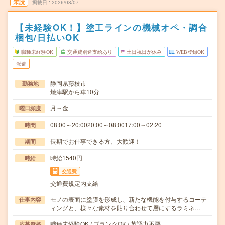
未読
掲載日
2026/08/07
【未経験OK！】塗工ラインの機械オペ・調合
梱包/日払いOK
職種未経験OK
交通費別途支給あり
土日祝日が休み
WEB登録OK
派遣
静岡県藤枝市
勤務地
焼津駅から車10分
月～金
曜日頻度
08:00～20:0020:00～08:0017:00～02:20
時間
長期でお仕事できる方、大歓迎！
期間
時給1540円
時給
交通費
交通費規定内支給
モノの表面に塗膜を形成し、新たな機能を付与するコーテ
仕事内容
ィングと、様々な素材を貼り合わせて層にするラミネ…
職種未経験OK / ブランクOK / 英語力不要
応募資格