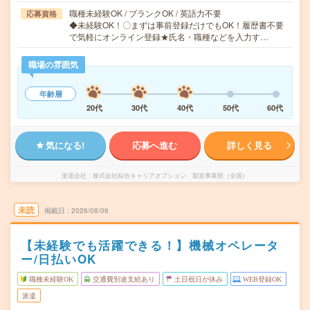
職種未経験OK / ブランクOK / 英語力不要
応募資格
◆未経験OK！〇まずは事前登録だけでもOK！履歴書不要
で気軽にオンライン登録★氏名・職種などを入力す…
職場の雰囲気
年齢層
20代
30代
40代
50代
60代
気になる!
応募へ進む
詳しく見る
派遣会社
株式会社綜合キャリアオプション 製造事業部（全国）
未読
掲載日
2026/08/06
【未経験でも活躍できる！】機械オペレータ
ー/日払いOK
職種未経験OK
交通費別途支給あり
土日祝日が休み
WEB登録OK
派遣