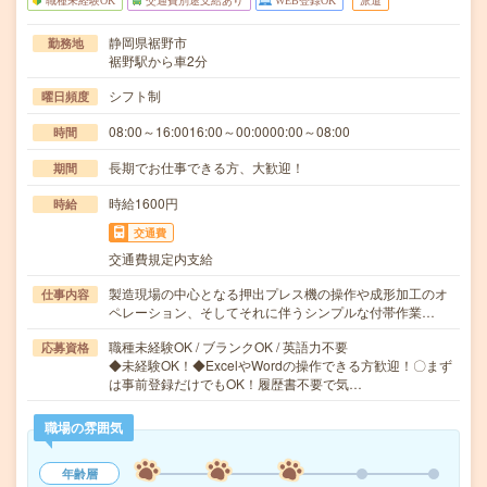
職種未経験OK
交通費別途支給あり
WEB登録OK
派遣
静岡県裾野市
勤務地
裾野駅から車2分
シフト制
曜日頻度
08:00～16:0016:00～00:0000:00～08:00
時間
長期でお仕事できる方、大歓迎！
期間
時給1600円
時給
交通費
交通費規定内支給
製造現場の中心となる押出プレス機の操作や成形加工のオ
仕事内容
ペレーション、そしてそれに伴うシンプルな付帯作業…
職種未経験OK / ブランクOK / 英語力不要
応募資格
◆未経験OK！◆ExcelやWordの操作できる方歓迎！〇まず
は事前登録だけでもOK！履歴書不要で気…
職場の雰囲気
年齢層