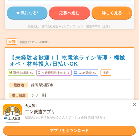
気になる!
応募へ進む
詳しく見る
派遣会社
株式会社綜合キャリアオプション 製造事業部（全国）
未読
掲載日
2026/08/05
【未経験者歓迎！】乾電池ライン管理・機械
オペ・材料投入/日払いOK
職種未経験OK
交通費別途支給あり
WEB登録OK
派遣
静岡県湖西市
勤務地
シフト制
曜日頻度
08:15～17:0019:45～06:30
時間
大人気！
エン派遣アプリ
長期でお仕事できる方、大歓迎！
期間
派遣のお仕事情報がたくさん！プッシュ通知で受け取ろう！
時給1200円
時給
アプリをダウンロード
交通費