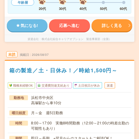
年齢層
20代
30代
40代
50代
60代
気になる!
応募へ進む
詳しく見る
派遣会社
株式会社綜合キャリアオプション 製造事業部（全国）
未読
掲載日
2026/08/07
箱の製造／土・日休み！／時給1,500円～
職種未経験OK
交通費別途支給あり
土日祝日が休み
派遣
浜松市中央区
勤務地
高塚駅から車10分
月～金 週5日勤務
曜日頻度
8:00～17:00 実働8時間勤務（12:00～21:00の時差出勤の
時間
可能性もあり）
即日～長期 ※翌月からのスタートもご相談OK！
期間