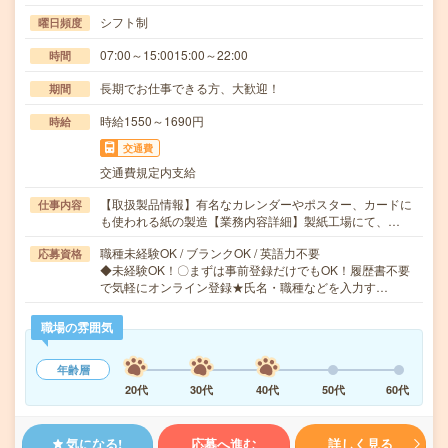
シフト制
曜日頻度
07:00～15:0015:00～22:00
時間
長期でお仕事できる方、大歓迎！
期間
時給1550～1690円
時給
交通費
交通費規定内支給
【取扱製品情報】有名なカレンダーやポスター、カードに
仕事内容
も使われる紙の製造【業務内容詳細】製紙工場にて、…
職種未経験OK / ブランクOK / 英語力不要
応募資格
◆未経験OK！〇まずは事前登録だけでもOK！履歴書不要
で気軽にオンライン登録★氏名・職種などを入力す…
職場の雰囲気
年齢層
20代
30代
40代
50代
60代
気になる!
応募へ進む
詳しく見る