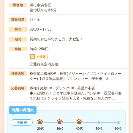
浜松市浜名区
勤務地
金指駅から車5分
月～金
曜日頻度
08:30～17:30
時間
長期でお仕事できる方、大歓迎！
期間
時給1250円
時給
交通費
交通費規定内支給
板金加工機械OP、検査(メジャーやノギス・マイクロメー
仕事内容
ター)【取扱製品情報】マシンカバー、安全柵、オ…
職種未経験OK / ブランクOK / 英語力不要
応募資格
◆未経験OK！〇まずは事前登録だけでもOK！履歴書不要
で気軽にオンライン登録★氏名・職種などを入力す…
職場の雰囲気
年齢層
20代
30代
40代
50代
60代