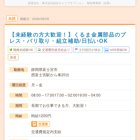
派遣会社
株式会社綜合キャリアオプション 製造事業部（全国）
未読
掲載日
2026/08/05
【未経験の方大歓迎！】くるま金属部品のプ
レス・バリ取り・組立補助/日払いOK
職種未経験OK
交通費別途支給あり
土日祝日が休み
WEB登録OK
派遣
静岡県富士宮市
勤務地
西富士宮駅から車20分
月～金
曜日頻度
08:00～17:0017:00～02:0019:00～04:00
時間
長期でお仕事できる方、大歓迎！
期間
時給1200円
時給
交通費
交通費規定内支給