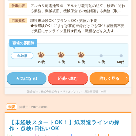
アルカリ乾電池製造。アルカリ乾電池の組立、検査に関わ
仕事内容
る業務、機械復旧、機械保全その他付随する業務【取…
職種未経験OK / ブランクOK / 英語力不要
応募資格
◆未経験OK！〇まずは事前登録だけでもOK！履歴書不要
で気軽にオンライン登録★氏名・職種などを入力す…
職場の雰囲気
年齢層
20代
30代
40代
50代
60代
気になる!
応募へ進む
詳しく見る
派遣会社
株式会社綜合キャリアオプション 製造事業部（全国）
未読
掲載日
2026/08/06
【未経験スタートOK！】紙製造ラインの操
作・点検/日払いOK