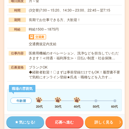
月～金
曜日頻度
(3交替)7:00～15:20、14:30～23:00、22:45～翌7:15
時間
長期でお仕事できる方、大歓迎！
期間
時給1500～1875円
時給
交通費
交通費規定内支給
医療用機械のオペレーション、洗浄などを担当していただ
仕事内容
きます！≪待遇・福利厚生≫・日払い制度・社会保険…
ブランクOK
応募資格
◆経験者歓迎！〇まずは事前登録だけでもOK！履歴書不要
で気軽にオンライン登録★氏名・職種などを入力す…
職場の雰囲気
年齢層
20代
30代
40代
50代
60代
気になる!
応募へ進む
詳しく見る