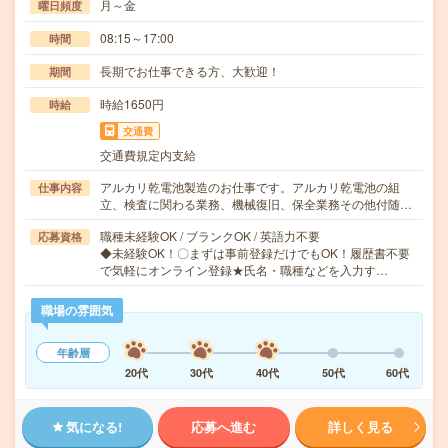
月～金
曜日頻度
08:15～17:00
時間
長期でお仕事できる方、大歓迎！
期間
時給1650円
時給
交通費
交通費規定内支給
アルカリ乾電池製造のお仕事です。アルカリ乾電池の組
仕事内容
立、検査に関わる業務、機械復旧、保全業務その他付随…
職種未経験OK / ブランクOK / 英語力不要
応募資格
◆未経験OK！〇まずは事前登録だけでもOK！履歴書不要
で気軽にオンライン登録★氏名・職種などを入力す…
職場の雰囲気
年齢層
20代
30代
40代
50代
60代
気になる!
応募へ進む
詳しく見る