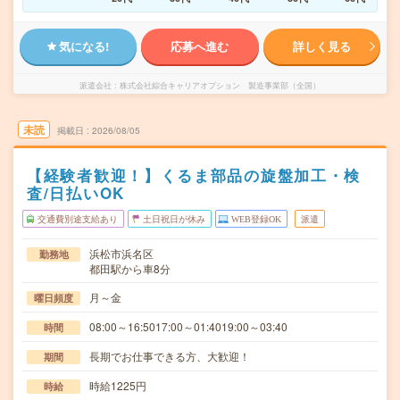
気になる!
応募へ進む
詳しく見る
派遣会社
株式会社綜合キャリアオプション 製造事業部（全国）
未読
掲載日
2026/08/05
【経験者歓迎！】くるま部品の旋盤加工・検
査/日払いOK
交通費別途支給あり
土日祝日が休み
WEB登録OK
派遣
浜松市浜名区
勤務地
都田駅から車8分
月～金
曜日頻度
08:00～16:5017:00～01:4019:00～03:40
時間
長期でお仕事できる方、大歓迎！
期間
時給1225円
時給