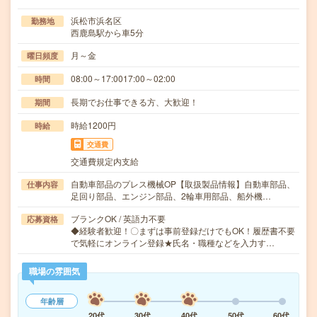
浜松市浜名区
勤務地
西鹿島駅から車5分
月～金
曜日頻度
08:00～17:0017:00～02:00
時間
長期でお仕事できる方、大歓迎！
期間
時給1200円
時給
交通費
交通費規定内支給
自動車部品のプレス機械OP【取扱製品情報】自動車部品、
仕事内容
足回り部品、エンジン部品、2輪車用部品、船外機…
ブランクOK / 英語力不要
応募資格
◆経験者歓迎！〇まずは事前登録だけでもOK！履歴書不要
で気軽にオンライン登録★氏名・職種などを入力す…
職場の雰囲気
年齢層
20代
30代
40代
50代
60代