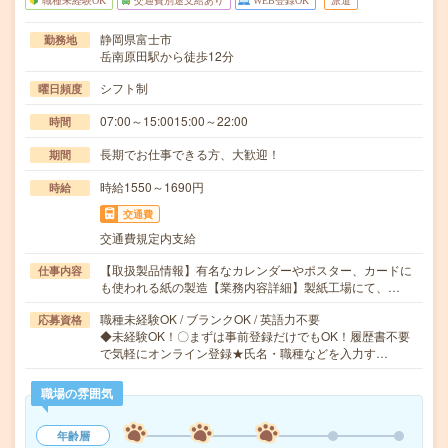
職種未経験OK
交通費別途支給あり
WEB登録OK
派遣
静岡県富士市
勤務地
岳南原田駅から徒歩12分
シフト制
曜日頻度
07:00～15:0015:00～22:00
時間
長期でお仕事できる方、大歓迎！
期間
時給1550～1690円
時給
交通費
交通費規定内支給
【取扱製品情報】有名なカレンダーやポスター、カードに
仕事内容
も使われる紙の製造【業務内容詳細】製紙工場にて、…
職種未経験OK / ブランクOK / 英語力不要
応募資格
◆未経験OK！〇まずは事前登録だけでもOK！履歴書不要
で気軽にオンライン登録★氏名・職種などを入力す…
職場の雰囲気
年齢層