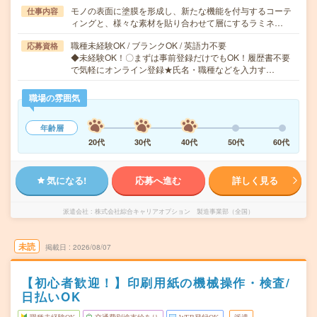
モノの表面に塗膜を形成し、新たな機能を付与するコーテ
仕事内容
ィングと、様々な素材を貼り合わせて層にするラミネ…
職種未経験OK / ブランクOK / 英語力不要
応募資格
◆未経験OK！〇まずは事前登録だけでもOK！履歴書不要
で気軽にオンライン登録★氏名・職種などを入力す…
職場の雰囲気
年齢層
20代
30代
40代
50代
60代
気になる!
応募へ進む
詳しく見る
派遣会社
株式会社綜合キャリアオプション 製造事業部（全国）
未読
掲載日
2026/08/07
【初心者歓迎！】印刷用紙の機械操作・検査/
日払いOK