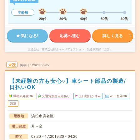
年齢層
20代
30代
40代
50代
60代
気になる!
応募へ進む
詳しく見る
派遣会社
株式会社綜合キャリアオプション 製造事業部（全国）
未読
掲載日
2026/08/05
【未経験の方も安心○】車シート部品の製造/
日払いOK
職種未経験OK
交通費別途支給あり
土日祝日が休み
WEB登録OK
派遣
浜松市浜名区
勤務地
月～金
曜日頻度
08:20～17:2019:20～04:20
時間