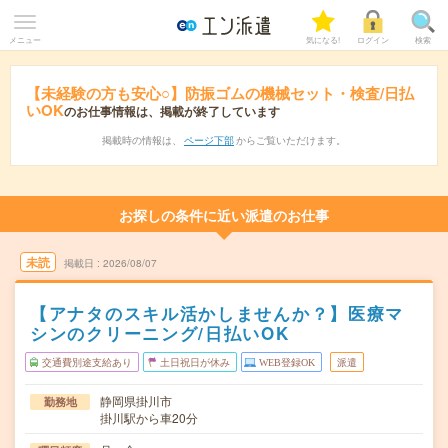
メニュー
気になる!
ログイン
検索
【未経験の方も安心○】防振ゴムの機械セット・検査/日払
いOK
のお仕事情報は、掲載が終了しています
掲載時の情報は、
ページ下部
からご覧いただけます。
お探しの条件に近い派遣のお仕事
未読
掲載日
2026/08/07
【アナタのスキル活かしませんか？】医療マ
シンのクリーニング/日払いOK
交通費別途支給あり
土日祝日が休み
WEB登録OK
派遣
静岡県掛川市
勤務地
掛川駅から車20分