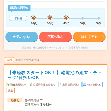
職場の雰囲気
年齢層
20代
30代
40代
50代
60代
気になる!
応募へ進む
詳しく見る
派遣会社
株式会社綜合キャリアオプション 製造事業部（全国）
未読
掲載日
2026/08/06
【未経験スタートOK！】乾電池の組立・チェ
ック/日払いOK
職種未経験OK
交通費別途支給あり
土日祝日が休み
WEB登録OK
派遣
静岡県湖西市
勤務地
鷲津駅から徒歩12分