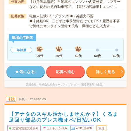
【取扱製品情報】自動車のエンジンや内装外装、マフラー
仕事内容
などに使われる自動車部品。【業務内容詳細】エンジ…
職種未経験OK / ブランクOK / 英語力不要
応募資格
◆未経験OK！〇まずは事前登録だけでもOK！履歴書不要
で気軽にオンライン登録★氏名・職種などを入力す…
職場の雰囲気
年齢層
20代
30代
40代
50代
60代
気になる!
応募へ進む
詳しく見る
派遣会社
株式会社綜合キャリアオプション 製造事業部（全国）
未読
掲載日
2026/08/05
【アナタのスキル活かしませんか？】くるま
足回り部品のプレス機オペ/日払いOK
交通費別途支給あり
土日祝日が休み
WEB登録OK
派遣