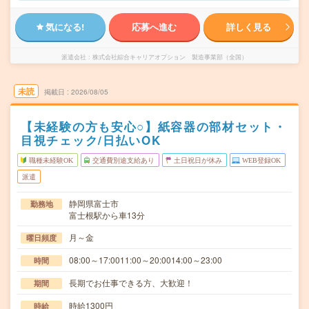
気になる!
応募へ進む
詳しく見る
派遣会社
株式会社綜合キャリアオプション 製造事業部（全国）
未読
掲載日
2026/08/05
【未経験の方も安心○】紙容器の部材セット・
目視チェック/日払いOK
職種未経験OK
交通費別途支給あり
土日祝日が休み
WEB登録OK
派遣
静岡県富士市
勤務地
富士根駅から車13分
月～金
曜日頻度
08:00～17:0011:00～20:0014:00～23:00
時間
長期でお仕事できる方、大歓迎！
期間
時給1300円
時給