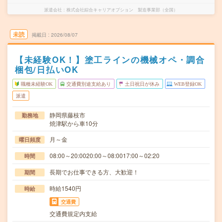
派遣会社
株式会社綜合キャリアオプション 製造事業部（全国）
未読
掲載日
2026/08/07
【未経験OK！】塗工ラインの機械オペ・調合
梱包/日払いOK
職種未経験OK
交通費別途支給あり
土日祝日が休み
WEB登録OK
派遣
静岡県藤枝市
勤務地
焼津駅から車10分
月～金
曜日頻度
08:00～20:0020:00～08:0017:00～02:20
時間
長期でお仕事できる方、大歓迎！
期間
時給1540円
時給
交通費
交通費規定内支給