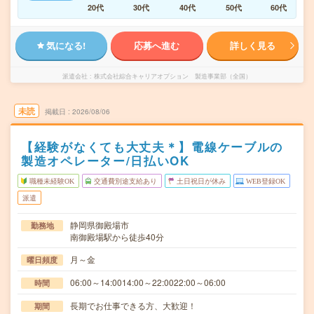
20代
30代
40代
50代
60代
気になる!
応募へ進む
詳しく見る
派遣会社
株式会社綜合キャリアオプション 製造事業部（全国）
未読
掲載日
2026/08/06
【経験がなくても大丈夫＊】電線ケーブルの
製造オペレーター/日払いOK
職種未経験OK
交通費別途支給あり
土日祝日が休み
WEB登録OK
派遣
静岡県御殿場市
勤務地
南御殿場駅から徒歩40分
月～金
曜日頻度
06:00～14:0014:00～22:0022:00～06:00
時間
長期でお仕事できる方、大歓迎！
期間