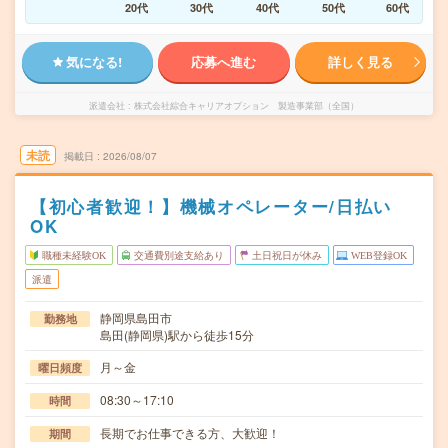
20代
30代
40代
50代
60代
気になる!
応募へ進む
詳しく見る
派遣会社
株式会社綜合キャリアオプション 製造事業部（全国）
未読
掲載日
2026/08/07
【初心者歓迎！】機械オペレーター/日払い
OK
職種未経験OK
交通費別途支給あり
土日祝日が休み
WEB登録OK
派遣
静岡県島田市
勤務地
島田(静岡県)駅から徒歩15分
月～金
曜日頻度
08:30～17:10
時間
長期でお仕事できる方、大歓迎！
期間