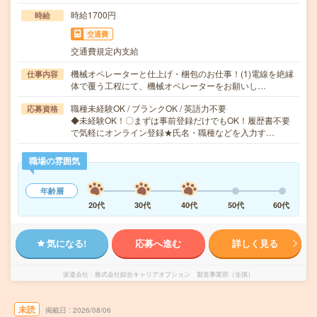
時給1700円
時給
交通費
交通費規定内支給
機械オペレーターと仕上げ・梱包のお仕事！(1)電線を絶縁
仕事内容
体で覆う工程にて、機械オペレーターをお願いし…
職種未経験OK / ブランクOK / 英語力不要
応募資格
◆未経験OK！〇まずは事前登録だけでもOK！履歴書不要
で気軽にオンライン登録★氏名・職種などを入力す…
職場の雰囲気
年齢層
20代
30代
40代
50代
60代
気になる!
応募へ進む
詳しく見る
派遣会社
株式会社綜合キャリアオプション 製造事業部（全国）
未読
掲載日
2026/08/06