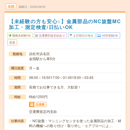
未読
掲載日
2026/08/05
【未経験の方も安心○】金属部品のNC旋盤MC
加工・測定検査/日払いOK
職種未経験OK
交通費別途支給あり
土日祝日が休み
WEB登録OK
派遣
浜松市浜名区
勤務地
金指駅から車5分
月～金
曜日頻度
08:00～16:5017:00～01:4519:00～03:45
時間
長期でお仕事できる方、大歓迎！
期間
時給1250円
時給
交通費
交通費規定内支給
・NC旋盤・マシニングセンタを使った金属部品の加工・材
仕事内容
料の機械への取り付け・取り外し・エアブローによ…