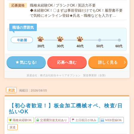
職種未経験OK / ブランクOK / 英語力不要
応募資格
◆未経験OK！〇まずは事前登録だけでもOK！履歴書不要
で気軽にオンライン登録★氏名・職種などを入力す…
職場の雰囲気
年齢層
20代
30代
40代
50代
60代
気になる!
応募へ進む
詳しく見る
派遣会社
株式会社綜合キャリアオプション 製造事業部（全国）
未読
掲載日
2026/08/05
【初心者歓迎！】板金加工機械オペ、検査/日
払いOK
職種未経験OK
交通費別途支給あり
土日祝日が休み
WEB登録OK
派遣