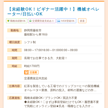
【未経験OK！ビギナー活躍中！】機械オペレ
ーター/日払いOK
職種未経験OK
交通費別途支給あり
WEB登録OK
派遣
静岡県藤枝市
勤務地
藤枝駅から車16分
シフト制
曜日頻度
08:00～17:0016:00～01:0000:00～09:00
時間
長期でお仕事できる方、大歓迎！
期間
時給1700円
時給
交通費
交通費規定内支給
紅茶を製造している工場でのドリップコーヒーの製造機械
仕事内容
オペレーター業務、原料の投入、材料の運搬などの作…
職種未経験OK / ブランクOK / 英語力不要
応募資格
◆未経験OK！〇まずは事前登録だけでもOK！履歴書不要
で気軽にオンライン登録★氏名・職種などを入力す…