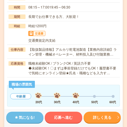
08:15～17:0019:45～06:30
時間
長期でお仕事できる方、大歓迎！
期間
時給1200円
時給
交通費
交通費規定内支給
【取扱製品情報】アルカリ乾電池製造【業務内容詳細】ラ
仕事内容
イン管理・機械オペレーター、材料投入及び付随業務…
職種未経験OK / ブランクOK / 英語力不要
応募資格
◆未経験OK！〇まずは事前登録だけでもOK！履歴書不要
で気軽にオンライン登録★氏名・職種などを入力す…
職場の雰囲気
年齢層
20代
30代
40代
50代
60代
気になる!
応募へ進む
詳しく見る