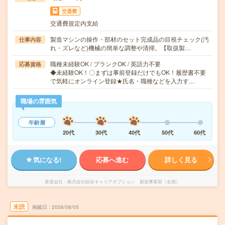
交通費
交通費規定内支給
製造マシンの操作・部材のセット完成品の目視チェック(汚
仕事内容
れ・ズレなど)機械の簡単な調整や清掃。【取扱製…
職種未経験OK / ブランクOK / 英語力不要
応募資格
◆未経験OK！〇まずは事前登録だけでもOK！履歴書不要
で気軽にオンライン登録★氏名・職種などを入力す…
職場の雰囲気
年齢層
20代
30代
40代
50代
60代
気になる!
応募へ進む
詳しく見る
派遣会社
株式会社綜合キャリアオプション 製造事業部（全国）
未読
掲載日
2026/08/05