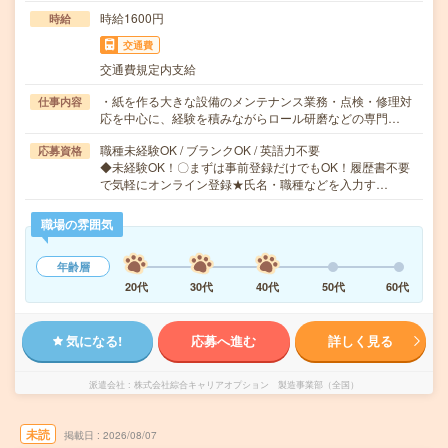
時給1600円
時給
交通費
交通費規定内支給
・紙を作る大きな設備のメンテナンス業務・点検・修理対
仕事内容
応を中心に、経験を積みながらロール研磨などの専門…
職種未経験OK / ブランクOK / 英語力不要
応募資格
◆未経験OK！〇まずは事前登録だけでもOK！履歴書不要
で気軽にオンライン登録★氏名・職種などを入力す…
職場の雰囲気
年齢層
20代
30代
40代
50代
60代
気になる!
応募へ進む
詳しく見る
派遣会社
株式会社綜合キャリアオプション 製造事業部（全国）
未読
掲載日
2026/08/07