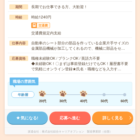
長期でお仕事できる方、大歓迎！
期間
時給1240円
時給
交通費
交通費規定内支給
自動車のシート部分の部品を作っている企業片手サイズの
仕事内容
金属部品機械が加工してくれるので、機械に部品をセ…
職種未経験OK / ブランクOK / 英語力不要
応募資格
◆未経験OK！〇まずは事前登録だけでもOK！履歴書不要
で気軽にオンライン登録★氏名・職種などを入力す…
職場の雰囲気
年齢層
20代
30代
40代
50代
60代
気になる!
応募へ進む
詳しく見る
派遣会社
株式会社綜合キャリアオプション 製造事業部（全国）