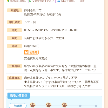
職種未経験OK
交通費別途支給あり
WEB登録OK
派遣
静岡県島田市
勤務地
島田(静岡県)駅から徒歩15分
シフト制
曜日頻度
06:50～15:0014:50～22:0021:50～07:00
時間
長期でお仕事できる方、大歓迎！
期間
時給1650円
時給
交通費
交通費規定内支給
紙やパルプ製品の製造に欠かせない大型設備の操作・監
仕事内容
視・点検を行うお仕事です。操作方法はマニュアルに沿…
職種未経験OK / ブランクOK / 英語力不要
応募資格
◆未経験OK！〇まずは事前登録だけでもOK！履歴書不要
で気軽にオンライン登録★氏名・職種などを入力す…
職場の雰囲気
年齢層