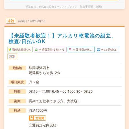
派遣会社
株式会社綜合キャリアオプション 製造事業部（全国）
未読
掲載日
2026/08/06
【未経験者歓迎！】アルカリ乾電池の組立、
検査/日払いOK
職種未経験OK
交通費別途支給あり
土日祝日が休み
WEB登録OK
派遣
静岡県湖西市
勤務地
鷲津駅から徒歩12分
月～金
曜日頻度
08:15～17:0016:45～00:4500:30～08:30
時間
長期でお仕事できる方、大歓迎！
期間
時給1650円
時給
交通費
交通費規定内支給