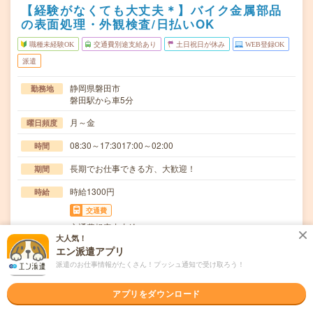
【経験がなくても大丈夫＊】バイク金属部品
の表面処理・外観検査/日払いOK
職種未経験OK
交通費別途支給あり
土日祝日が休み
WEB登録OK
派遣
静岡県磐田市
勤務地
磐田駅から車5分
月～金
曜日頻度
08:30～17:3017:00～02:00
時間
長期でお仕事できる方、大歓迎！
期間
時給1300円
時給
交通費
交通費規定内支給
大人気！
金属製品の表面を処理する機械にセットし、見た目、色な
エン派遣アプリ
仕事内容
どを外観検査を行う。表面を処理することにより、コ…
派遣のお仕事情報がたくさん！プッシュ通知で受け取ろう！
職種未経験OK / ブランクOK / 英語力不要
応募資格
アプリをダウンロード
◆未経験OK！〇まずは事前登録だけでもOK！履歴書不要
で気軽にオンライン登録★氏名・職種などを入力す…