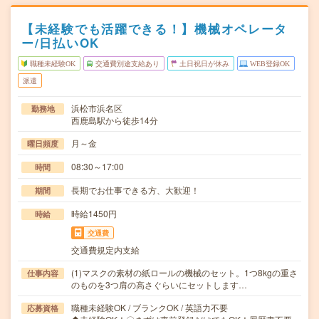
【未経験でも活躍できる！】機械オペレータ
ー/日払いOK
職種未経験OK
交通費別途支給あり
土日祝日が休み
WEB登録OK
派遣
浜松市浜名区
勤務地
西鹿島駅から徒歩14分
月～金
曜日頻度
08:30～17:00
時間
長期でお仕事できる方、大歓迎！
期間
時給1450円
時給
交通費
交通費規定内支給
(1)マスクの素材の紙ロールの機械のセット。1つ8kgの重さ
仕事内容
のものを3つ肩の高さぐらいにセットします…
職種未経験OK / ブランクOK / 英語力不要
応募資格