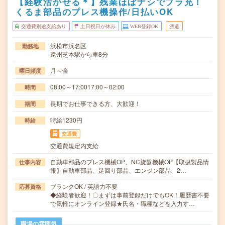
【経験活かせる＊】残業ほぼナシでプラ充！
くるま部品のプレス機操作/日払いOK
交通費別途支給あり
土日祝日が休み
WEB登録OK
派遣
浜松市浜名区
勤務地
遠州芝本駅から車8分
月～金
曜日頻度
08:00～17:0017:00～02:00
時間
長期でお仕事できる方、大歓迎！
期間
時給1230円
時給
交通費
交通費規定内支給
自動車部品のプレス機械OP、NC旋盤機械OP【取扱製品情
仕事内容
報】自動車部品、足回り部品、エンジン部品、2…
ブランクOK / 英語力不要
応募資格
◆経験者歓迎！〇まずは事前登録だけでもOK！履歴書不要
で気軽にオンライン登録★氏名・職種などを入力す…
職場の雰囲気