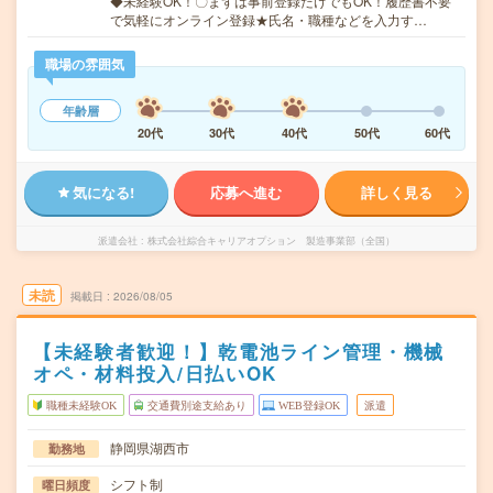
◆未経験OK！〇まずは事前登録だけでもOK！履歴書不要
で気軽にオンライン登録★氏名・職種などを入力す…
職場の雰囲気
年齢層
20代
30代
40代
50代
60代
気になる!
応募へ進む
詳しく見る
派遣会社
株式会社綜合キャリアオプション 製造事業部（全国）
未読
掲載日
2026/08/05
【未経験者歓迎！】乾電池ライン管理・機械
オペ・材料投入/日払いOK
職種未経験OK
交通費別途支給あり
WEB登録OK
派遣
静岡県湖西市
勤務地
シフト制
曜日頻度