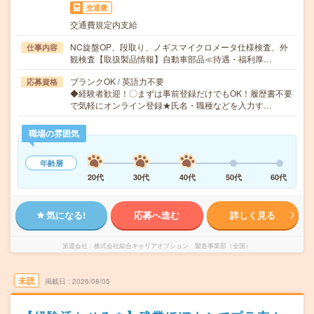
交通費
交通費規定内支給
NC旋盤OP、段取り、ノギスマイクロメータ仕様検査、外
仕事内容
観検査【取扱製品情報】自動車部品≪待遇・福利厚…
ブランクOK / 英語力不要
応募資格
◆経験者歓迎！〇まずは事前登録だけでもOK！履歴書不要
で気軽にオンライン登録★氏名・職種などを入力す…
職場の雰囲気
年齢層
20代
30代
40代
50代
60代
気になる!
応募へ進む
詳しく見る
派遣会社
株式会社綜合キャリアオプション 製造事業部（全国）
未読
掲載日
2026/08/05