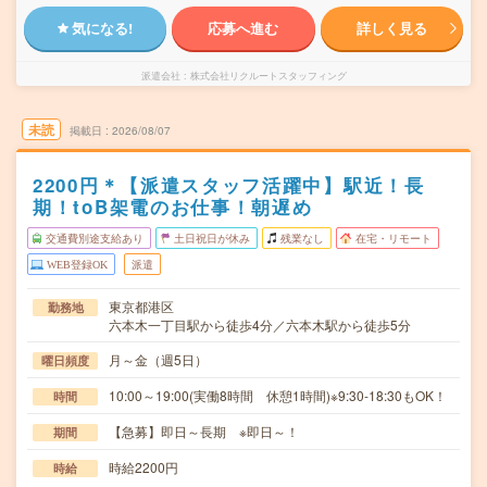
気になる!
応募へ進む
詳しく見る
派遣会社
株式会社リクルートスタッフィング
未読
掲載日
2026/08/07
2200円＊【派遣スタッフ活躍中】駅近！長
期！toB架電のお仕事！朝遅め
交通費別途支給あり
土日祝日が休み
残業なし
在宅・リモート
WEB登録OK
派遣
東京都港区
勤務地
六本木一丁目駅から徒歩4分／六本木駅から徒歩5分
月～金（週5日）
曜日頻度
10:00～19:00(実働8時間 休憩1時間)※9:30-18:30もOK！
時間
【急募】即日～長期 ※即日～！
期間
時給2200円
時給