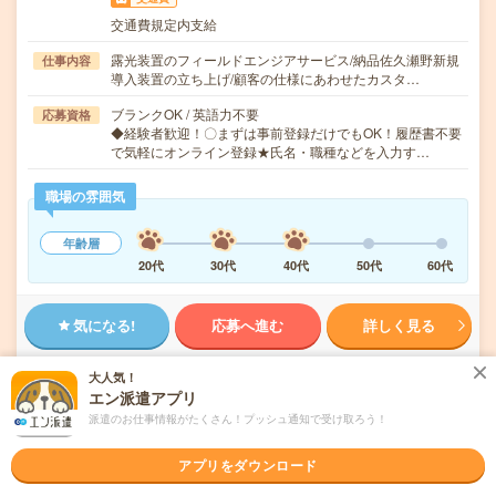
交通費規定内支給
露光装置のフィールドエンジアサービス/納品佐久瀬野新規
仕事内容
導入装置の立ち上げ/顧客の仕様にあわせたカスタ…
ブランクOK / 英語力不要
応募資格
◆経験者歓迎！〇まずは事前登録だけでもOK！履歴書不要
で気軽にオンライン登録★氏名・職種などを入力す…
職場の雰囲気
年齢層
20代
30代
40代
50代
60代
気になる!
応募へ進む
詳しく見る
派遣会社
株式会社綜合キャリアオプション 製造事業部（全国）
大人気！
エン派遣アプリ
派遣のお仕事情報がたくさん！プッシュ通知で受け取ろう！
未読
掲載日
2026/08/06
アプリをダウンロード
時給1900円＊週3～5【時短もOK】人材サー