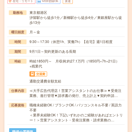
在宅・リモート
WEB登録OK
派遣
東京都港区
勤務地
汐留駅から徒歩1分／新橋駅から徒歩4分／東銀座駅から徒
歩13分
月～金
曜日頻度
9:30～17:30（休憩1h、実働7h）【在宅】週1日程度
時間
9月1日～契約更新のある長期
期間
時給1850円～ 月収例:約27.1万円（1850円×7h×21日）
時給
+残業代
交通費
通勤交通費全額支給
≪大手広告代理店！営業アシスタントのお仕事≫▼受発注
仕事内容
業務、進行管理▼請求書の発行、売上計上▼契約申請…
職種未経験OK / ブランクOK / パソコンスキル不要 / 英語力
応募資格
不要
＜業界未経験OK！下記いずれかのご経験があればエントリ
ー！＞営業アシスタント・受発注業務・請求業務の…
職場の雰囲気