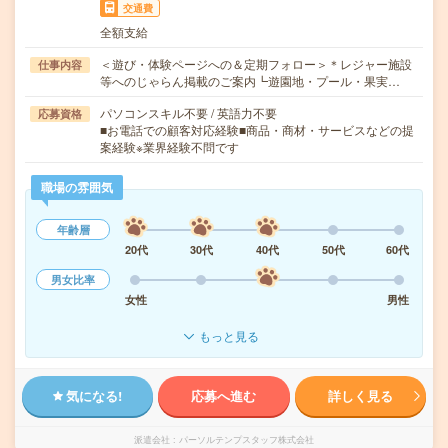
交通費
全額支給
＜遊び・体験ページへの＆定期フォロー＞＊レジャー施設
仕事内容
等へのじゃらん掲載のご案内┗遊園地・プール・果実…
パソコンスキル不要 / 英語力不要
応募資格
■お電話での顧客対応経験■商品・商材・サービスなどの提
案経験※業界経験不問です
職場の雰囲気
年齢層
20代
30代
40代
50代
60代
男女比率
女性
男性
もっと見る
気になる!
応募へ進む
詳しく見る
派遣会社
パーソルテンプスタッフ株式会社