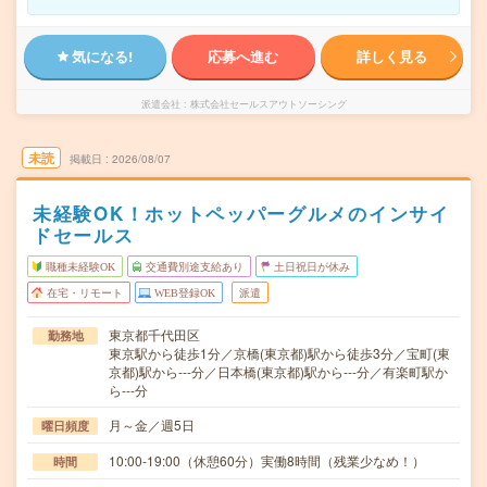
気になる!
応募へ進む
詳しく見る
派遣会社
株式会社セールスアウトソーシング
未読
掲載日
2026/08/07
未経験OK！ホットペッパーグルメのインサイ
ドセールス
職種未経験OK
交通費別途支給あり
土日祝日が休み
在宅・リモート
WEB登録OK
派遣
東京都千代田区
勤務地
東京駅から徒歩1分／京橋(東京都)駅から徒歩3分／宝町(東
京都)駅から---分／日本橋(東京都)駅から---分／有楽町駅か
ら---分
月～金／週5日
曜日頻度
10:00-19:00（休憩60分）実働8時間（残業少なめ！）
時間