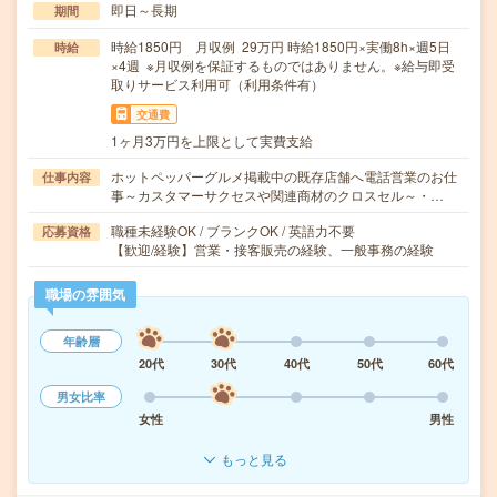
即日～長期
期間
時給1850円 月収例 29万円 時給1850円×実働8h×週5日
時給
×4週 ※月収例を保証するものではありません。※給与即受
取りサービス利用可（利用条件有）
交通費
1ヶ月3万円を上限として実費支給
ホットペッパーグルメ掲載中の既存店舗へ電話営業のお仕
仕事内容
事～カスタマーサクセスや関連商材のクロスセル～・…
職種未経験OK / ブランクOK / 英語力不要
応募資格
【歓迎/経験】営業・接客販売の経験、一般事務の経験
職場の雰囲気
年齢層
20代
30代
40代
50代
60代
男女比率
女性
男性
もっと見る