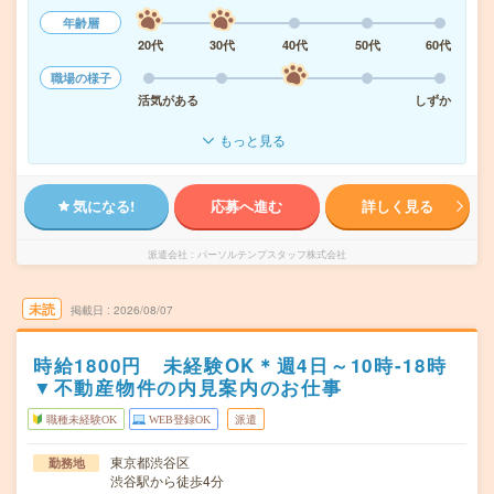
年齢層
20代
30代
40代
50代
60代
職場の様子
活気がある
しずか
もっと見る
気になる!
応募へ進む
詳しく見る
派遣会社
パーソルテンプスタッフ株式会社
未読
掲載日
2026/08/07
時給1800円 未経験OK＊週4日～10時-18時
▼不動産物件の内見案内のお仕事
職種未経験OK
WEB登録OK
派遣
東京都渋谷区
勤務地
渋谷駅から徒歩4分