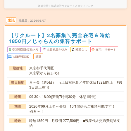
派遣会社
株式会社リクルートスタッフィング
未読
掲載日
2026/08/07
【リクルート】2名募集＼完全在宅＆時給
1850円／じゃらんの集客サポート
交通費別途支給あり
土日祝日が休み
残業なし
在宅・リモート
WEB登録OK
派遣
東京都千代田区
勤務地
東京駅から徒歩3分
月～金（週5日） ※土日祝休み／年間休日132日以上 #週
曜日頻度
3日以上在宅
09:30～18:00(実働7時間30分 休憩1時間)
時間
2026年09月上旬～長期 10/1開始もご相談可能です！
期間
※9月～！
時給1850円 月収例 277,500円 ■残業代＆交通費別途支
時給
給