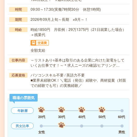
09:00～17:30(実働7時間30分 休憩1時間)
時間
2026年09月上旬～長期 ※9月～！
期間
時給1850円 月収例：29万1375円（21日就業した場合）
時給
＋残業代
交通費
全額支給
～リストあり○基本は取引のある企業に向けた架電をして
仕事内容
いくお仕事です！～＊求人ニーズの確認/ヒアリング…
パソコンスキル不要 / 英語力不要
応募資格
■業界未経験OK！＼電話（発信）経験や、商材提案（対面
での経験でも可）の実務経験／
職場の雰囲気
年齢層
20代
30代
40代
50代
60代
男女比率
女性
男性