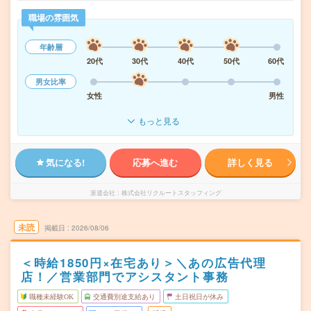
職場の雰囲気
年齢層
20代
30代
40代
50代
60代
男女比率
女性
男性
もっと見る
気になる!
応募へ進む
詳しく見る
派遣会社
株式会社リクルートスタッフィング
未読
掲載日
2026/08/06
＜時給1850円×在宅あり＞＼あの広告代理
店！／営業部門でアシスタント事務
職種未経験OK
交通費別途支給あり
土日祝日が休み