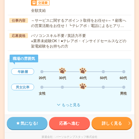
交通費
全額支給
～サービスに関するアポイント取得をお任せ○～＊顧客へ
仕事内容
の営業活動をお任せ！┗テレアポ：電話によるヒアリ…
パソコンスキル不要 / 英語力不要
応募資格
※業界未経験OK！●テレアポ・インサイドセールスなどの
架電経験をお持ちの方
職場の雰囲気
年齢層
20代
30代
40代
50代
60代
男女比率
女性
男性
もっと見る
気になる!
応募へ進む
詳しく見る
派遣会社
パーソルテンプスタッフ株式会社