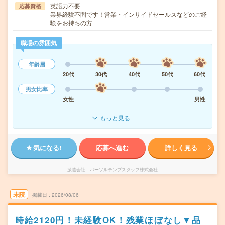
英語力不要
応募資格
業界経験不問です！営業・インサイドセールスなどのご経
験をお持ちの方
職場の雰囲気
年齢層
20代
30代
40代
50代
60代
男女比率
女性
男性
もっと見る
気になる!
応募へ進む
詳しく見る
派遣会社
パーソルテンプスタッフ株式会社
未読
掲載日
2026/08/06
時給2120円！未経験OK！残業ほぼなし▼品