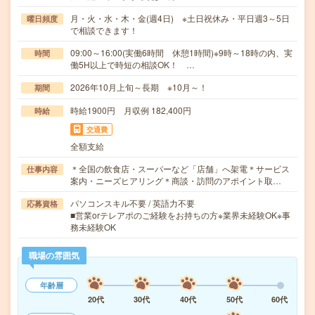
月・火・水・木・金(週4日) ※土日祝休み・平日週3～5日
曜日頻度
で相談できます！
09:00～16:00(実働6時間 休憩1時間)※9時～18時の内、実
時間
働5H以上で時短の相談OK！ …
2026年10月上旬～長期 ※10月～！
期間
時給1900円 月収例 182,400円
時給
交通費
全額支給
＊全国の飲食店・スーパーなど「店舗」へ架電＊サービス
仕事内容
案内・ニーズヒアリング＊商談・訪問のアポイント取…
パソコンスキル不要 / 英語力不要
応募資格
■営業orテレアポのご経験をお持ちの方※業界未経験OK※事
務未経験OK
職場の雰囲気
年齢層
20代
30代
40代
50代
60代