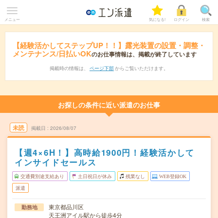
メニュー
気になる!
ログイン
検索
【経験活かしてステップUP！！】露光装置の設置・調整・
メンテナンス/日払いOK
のお仕事情報は、掲載が終了しています
掲載時の情報は、
ページ下部
からご覧いただけます。
お探しの条件に近い派遣のお仕事
未読
掲載日
2026/08/07
【週4×6H！】高時給1900円！経験活かして
インサイドセールス
交通費別途支給あり
土日祝日が休み
残業なし
WEB登録OK
派遣
東京都品川区
勤務地
天王洲アイル駅から徒歩4分