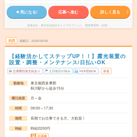
気になる!
応募へ進む
詳しく見る
派遣会社
株式会社綜合キャリアオプション 製造事業部（全国）
未読
掲載日
2026/08/06
【経験活かしてステップUP！！】露光装置の
設置・調整・メンテナンス/日払いOK
交通費別途支給あり
土日祝日が休み
WEB登録OK
派遣
東京都西多摩郡
勤務地
秋川駅から徒歩15分
月～金
曜日頻度
09:00～17:30
時間
長期でお仕事できる方、大歓迎！
期間
時給2200円
時給
交通費