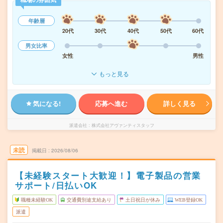
年齢層
20代
30代
40代
50代
60代
男女比率
女性
男性
もっと見る
気になる!
応募へ進む
詳しく見る
派遣会社
株式会社アヴァンティスタッフ
未読
掲載日
2026/08/06
【未経験スタート大歓迎！】電子製品の営業
サポート/日払いOK
職種未経験OK
交通費別途支給あり
土日祝日が休み
WEB登録OK
派遣