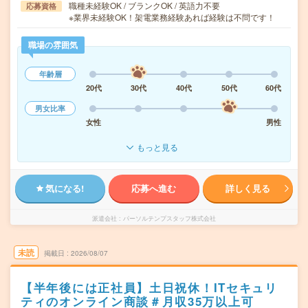
職種未経験OK / ブランクOK / 英語力不要
応募資格
※業界未経験OK！架電業務経験あれば経験は不問です！
職場の雰囲気
年齢層
20代
30代
40代
50代
60代
男女比率
女性
男性
もっと見る
気になる!
応募へ進む
詳しく見る
派遣会社
パーソルテンプスタッフ株式会社
未読
掲載日
2026/08/07
【半年後には正社員】土日祝休！ITセキュリ
ティのオンライン商談＃月収35万以上可