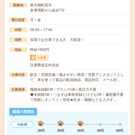
東京都町田市
勤務地
多摩境駅から徒歩7分
月～金
曜日頻度
08:30～17:40
時間
長期でお仕事できる方、大歓迎！
期間
時給1650円
時給
交通費
交通費規定内支給
駅近！空調完備！働きやすい環境！営業アシスタントとし
仕事内容
て、車を使って製品の配送納品、電話対応、メール対…
職種未経験OK / ブランクOK / 英語力不要
応募資格
◆未経験OK！〇まずは事前登録だけでもOK！履歴書不要
で気軽にオンライン登録★氏名・職種などを入力す…
職場の雰囲気
年齢層
20代
30代
40代
50代
60代