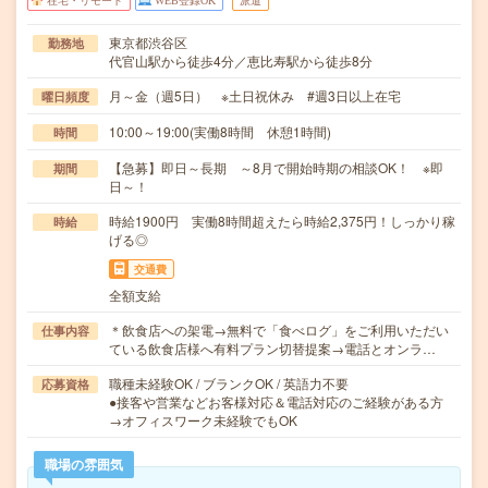
在宅・リモート
WEB登録OK
派遣
東京都渋谷区
勤務地
代官山駅から徒歩4分／恵比寿駅から徒歩8分
月～金（週5日） ※土日祝休み #週3日以上在宅
曜日頻度
10:00～19:00(実働8時間 休憩1時間)
時間
【急募】即日～長期 ～8月で開始時期の相談OK！ ※即
期間
日～！
時給1900円 実働8時間超えたら時給2,375円！しっかり稼
時給
げる◎
交通費
全額支給
＊飲食店への架電→無料で「食べログ」をご利用いただい
仕事内容
ている飲食店様へ有料プラン切替提案→電話とオンラ…
職種未経験OK / ブランクOK / 英語力不要
応募資格
●接客や営業などお客様対応＆電話対応のご経験がある方
→オフィスワーク未経験でもOK
職場の雰囲気