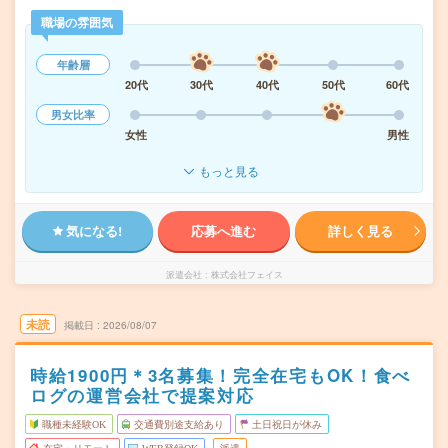
職場の雰囲気
年齢層
20代
30代
40代
50代
60代
男女比率
女性
男性
もっと見る
気になる!
応募へ進む
詳しく見る
派遣会社
株式会社フェイス
未読
掲載日
2026/08/07
時給1900円＊3名募集！完全在宅もOK！食べ
ログの運営会社で提案対応
職種未経験OK
交通費別途支給あり
土日祝日が休み