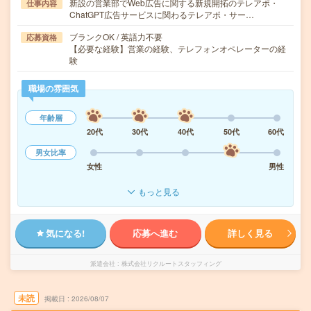
新設の営業部でWeb広告に関する新規開拓のテレアポ・
仕事内容
ChatGPT広告サービスに関わるテレアポ・サー…
ブランクOK / 英語力不要
応募資格
【必要な経験】営業の経験、テレフォンオペレーターの経
験
職場の雰囲気
年齢層
20代
30代
40代
50代
60代
男女比率
女性
男性
もっと見る
気になる!
応募へ進む
詳しく見る
派遣会社
株式会社リクルートスタッフィング
未読
掲載日
2026/08/07