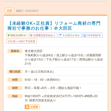
未読
掲載日
2026/08/07
【未経験OK×正社員】リフォーム商材の専門
商社で事務のお仕事！＠大田区
職種未経験OK
交通費別途支給あり
土日祝日が休み
WEB登録OK
正社員への紹介予定派遣
東京都大田区
勤務地
千鳥町駅から徒歩8分／池上駅から徒歩10分／武蔵新田駅
から徒歩13分／下丸子駅から徒歩17分／西馬込駅から徒歩
21分
月～金(土日祝日休み)
曜日頻度
9:00～18：00（休憩60分）
時間
即日～長期 ※8月～,9月～開始も相談可能！
期間
時給1900円 ※月収例:約30万4千円≒1900円×8時間×20
時給
日 残業代別途支給あり
交通費