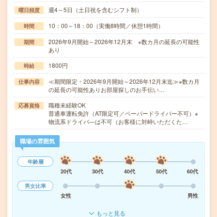
週4～5日（土日祝を含むシフト制）
曜日頻度
10：00～18：00（実働8時間／休憩1時間）
時間
2026年9月開始～2026年12月末 ※数カ月の延長の可能性
期間
あり
1800円
時給
≪期間限定・2026年9月開始～2026年12月末迄≫※数カ月
仕事内容
の延長の可能性ありお部屋探しのお手伝い…
職種未経験OK
応募資格
普通車運転免許（AT限定可／ペーパードライバー不可）※
物流系ドライバ―は不可（お客様に対峙いただくた…
職場の雰囲気
年齢層
20代
30代
40代
50代
60代
男女比率
女性
男性
もっと見る