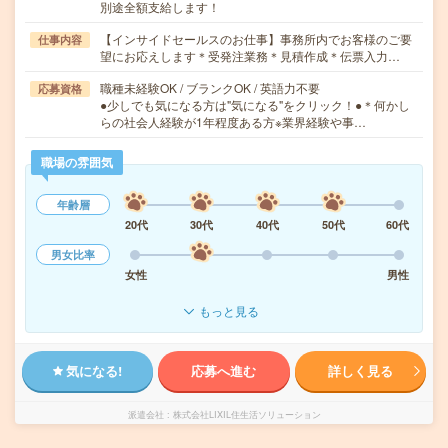
別途全額支給します！
【インサイドセールスのお仕事】事務所内でお客様のご要
仕事内容
望にお応えします＊受発注業務＊見積作成＊伝票入力…
職種未経験OK / ブランクOK / 英語力不要
応募資格
●少しでも気になる方は"気になる"をクリック！●＊何かし
らの社会人経験が1年程度ある方※業界経験や事…
職場の雰囲気
年齢層
20代
30代
40代
50代
60代
男女比率
女性
男性
もっと見る
気になる!
応募へ進む
詳しく見る
派遣会社
株式会社LIXIL住生活ソリューション