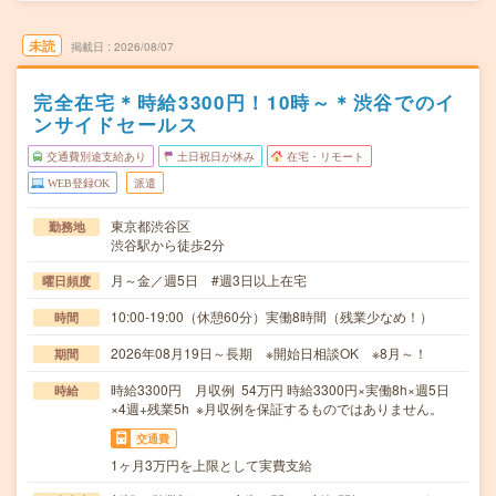
未読
掲載日
2026/08/07
完全在宅＊時給3300円！10時～＊渋谷でのイ
ンサイドセールス
交通費別途支給あり
土日祝日が休み
在宅・リモート
WEB登録OK
派遣
東京都渋谷区
勤務地
渋谷駅から徒歩2分
月～金／週5日 #週3日以上在宅
曜日頻度
10:00-19:00（休憩60分）実働8時間（残業少なめ！）
時間
2026年08月19日～長期 ※開始日相談OK ※8月～！
期間
時給3300円 月収例 54万円 時給3300円×実働8h×週5日
時給
×4週+残業5h ※月収例を保証するものではありません。
交通費
1ヶ月3万円を上限として実費支給