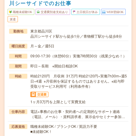
川シーサイドでのお仕事
職種未経験OK
交通費別途支給あり
土日祝日が休み
WEB登録OK
派遣
東京都品川区
勤務地
品川シーサイド駅から徒歩1分／青物横丁駅から徒歩8分
月～金／週5日
曜日頻度
09:00-17:30（休憩60分）実働7時間30分（残業少なめ！）
時間
即日～長期 ※開始日相談OK
期間
時給2120円 月収例 31万円 時給2120円×実働7h30m×週5
時給
日×4週 ※月収例を保証するものではありません。※給与即
受取りサービス利用可（利用条件有）
交通費
1ヶ月3万円を上限として実費支給
電話+事務のお仕事・契約者への定期的なサポート連絡
仕事内容
（電話、メール）・資料請求者、展示会やセミナー参加…
職種未経験OK / ブランクOK / 英語力不要
応募資格
■未経験OK！