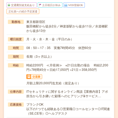
交通費別途支給あり
土日祝日が休み
WEB登録OK
正社員への紹介予定派遣
東京都新宿区
勤務地
飯田橋駅から徒歩2分／神楽坂駅から徒歩11分／水道橋駅
から徒歩13分
月・火・水・木・金（平日のみ）
曜日頻度
08：50～17：35 実働7時間45分 休憩60分
時間
長期（3ヶ月以上）
期間
時給2200円 ≪月収例≫ ※21日出勤の場合 時給2,200
時給
円×7時間45分＝日給17,050円 ×21日＝358,050円
交通費
月額上限20,000円迄支給（規定あり）
ITセキュリティに関するオンライン商談【業務内容】アポ
仕事内容
担当から引き継いだ顧客へのヒアリング&サービス…
ブランクOK
応募資格
以下の1つでも経験ある◎営業職◎コールセンター◎IT関連
（SE,CE等）◎ヘルプデスク