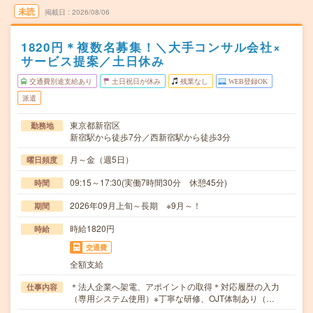
未読
掲載日
2026/08/06
1820円＊複数名募集！＼大手コンサル会社×
サービス提案／土日休み
交通費別途支給あり
土日祝日が休み
残業なし
WEB登録OK
派遣
東京都新宿区
勤務地
新宿駅から徒歩7分／西新宿駅から徒歩3分
月～金（週5日）
曜日頻度
09:15～17:30(実働7時間30分 休憩45分)
時間
2026年09月上旬～長期 ※9月～！
期間
時給1820円
時給
交通費
全額支給
＊法人企業へ架電、アポイントの取得＊対応履歴の入力
仕事内容
（専用システム使用）※丁寧な研修、OJT体制あり（…