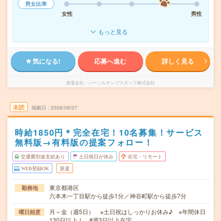
男女比率
女性
男性
もっと見る
気になる!
応募へ進む
詳しく見る
派遣会社
パーソルテンプスタッフ株式会社
未読
掲載日
2026/08/07
時給1850円＊完全在宅！10名募集！サービス
無料版→有料版の提案フォロー！
交通費別途支給あり
土日祝日が休み
在宅・リモート
WEB登録OK
派遣
東京都港区
勤務地
六本木一丁目駅から徒歩1分／神谷町駅から徒歩7分
月～金（週5日） ※土日祝はしっかりお休み♪ ※年間休日
曜日頻度
130日以上！ #週3日以上在宅