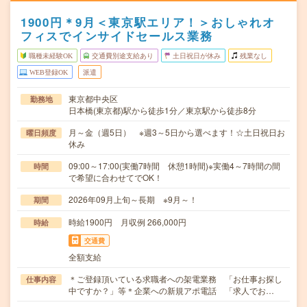
1900円＊9月＜東京駅エリア！＞おしゃれオ
フィスでインサイドセールス業務
職種未経験OK
交通費別途支給あり
土日祝日が休み
残業なし
WEB登録OK
派遣
東京都中央区
勤務地
日本橋(東京都)駅から徒歩1分／東京駅から徒歩8分
月～金（週5日） ※週3～5日から選べます！☆土日祝日お
曜日頻度
休み
09:00～17:00(実働7時間 休憩1時間)※実働4～7時間の間
時間
で希望に合わせてでOK！
2026年09月上旬～長期 ※9月～！
期間
時給1900円 月収例 266,000円
時給
交通費
全額支給
＊ご登録頂いている求職者への架電業務 「お仕事お探し
仕事内容
中ですか？」等＊企業への新規アポ電話 「求人でお…