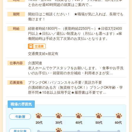
と合わせ週40時間超の就業はご案内で…
開始日はご相談ください！ ★職場が気に入れば、長期でも
期間
働けます！
経験者時給1800円～（夜勤時給2250円～）★日収3万2400
時給
円以上★日払い／週払い制度あり（月払いも選べます）※稼
働開始時は手続き完了次第のお支払いとなります。
交通費
交通費支給※規定有
介護関連
仕事内容
老人ホームでケアスタッフをお願いします。・食事やお手洗
いのお手伝い・就寝前の水分補給・利用者さまが安…
ブランクOK / パソコンスキル不要 / 英語力不要
応募資格
介護経験のある方（無資格でもOK！）ブランクOK年齢・学
歴不問★10名以上採用予定★履歴書は不要です…
職場の雰囲気
年齢層
20代
30代
40代
50代
60代
男女比率