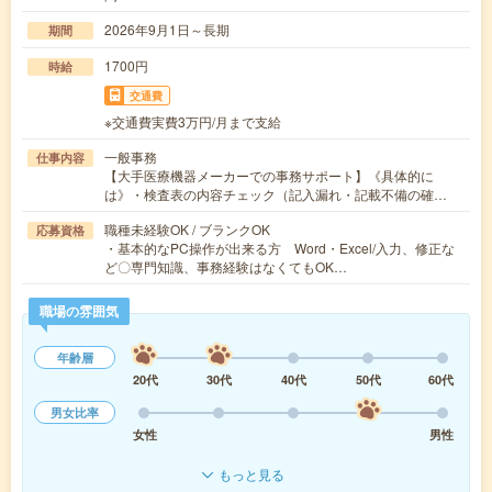
2026年9月1日～長期
期間
1700円
時給
交通費
※交通費実費3万円/月まで支給
一般事務
仕事内容
【大手医療機器メーカーでの事務サポート】《具体的に
は》・検査表の内容チェック（記入漏れ・記載不備の確…
職種未経験OK / ブランクOK
応募資格
・基本的なPC操作が出来る方 Word・Excel/入力、修正な
ど〇専門知識、事務経験はなくてもOK…
職場の雰囲気
年齢層
20代
30代
40代
50代
60代
男女比率
女性
男性
もっと見る