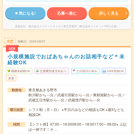
気になる!
応募へ進む
詳しく見る
派遣会社
株式会社メイテックキャスト東京営業所（株式会社メイテック100％出資）
未読
掲載日
2026/08/07
NEW
小規模施設でおばあちゃんのお話相手など＊未
経験OK
職種未経験OK
交通費別途支給あり
土日祝日が休み
WEB登録OK
派遣
東京都あきる野市
勤務地
秋川駅から---分／武蔵引田駅から---分／東秋留駅から---分／
武蔵五日市駅から---分／武蔵増戸駅から---分
シフト制（月～日） ※平日のみなどの相談もOK ※週3なども
曜日頻度
相談OK
【シフト例】07:00～16:0009:00～18:0017:00～09:00※ 上記
時間
は一例です！そ…