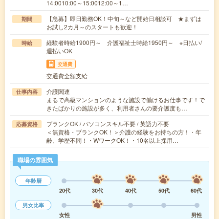
14:0010:00～15:0012:00～1…
【急募】即日勤務OK！中旬～など開始日相談可 ★まずは
期間
お試し2カ月～のスタートも歓迎！
経験者時給1900円～ 介護福祉士時給1950円～ ※日払い/
時給
週払いOK
交通費
交通費全額支給
介護関連
仕事内容
まるで高級マンションのような施設で働けるお仕事です！で
きたばかりの施設が多く、利用者さんの要介護度も…
ブランクOK / パソコンスキル不要 / 英語力不要
応募資格
＜無資格・ブランクOK！＞介護の経験をお持ちの方！・年
齢、学歴不問！・WワークOK！・10名以上採用…
職場の雰囲気
年齢層
20代
30代
40代
50代
60代
男女比率
女性
男性