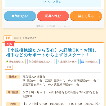
もっと見る
気になる!
応募へ進む
詳しく見る
派遣会社
株式会社ニッソーネット
未読
掲載日
2026/08/07
NEW
【小規模施設だから安心】未経験OK＊お話し
相手などのサポートからまずはスタート！
職種未経験OK
交通費別途支給あり
土日祝日が休み
WEB登録OK
派遣
東京都あきる野市
勤務地
秋川駅から---分／武蔵引田駅から---分／東秋留駅から---分／
武蔵五日市駅から---分／武蔵増戸駅から---分
シフト制（月～日） ※平日のみなどの相談もOK ※週3なども
曜日頻度
相談OK
【シフト例】07:00～16:0009:00～18:0017:00～09:00※ 上記
時間