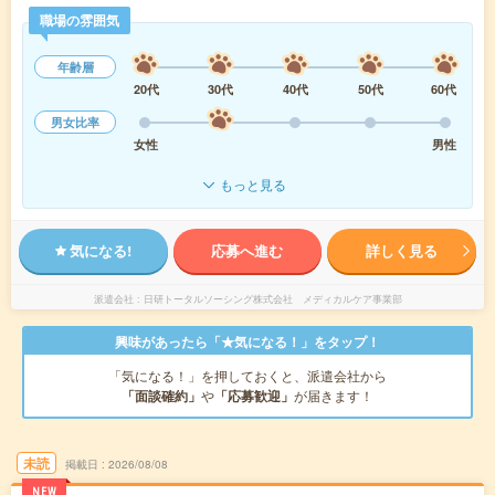
職場の雰囲気
年齢層
20代
30代
40代
50代
60代
男女比率
女性
男性
もっと見る
気になる!
応募へ進む
詳しく見る
派遣会社
日研トータルソーシング株式会社 メディカルケア事業部
興味があったら「★気になる！」をタップ！
「気になる！」を押しておくと、派遣会社から
「面談確約」
や
「応募歓迎」
が届きます！
未読
掲載日
2026/08/08
NEW