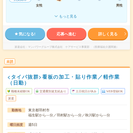
女性
男性
もっと見る
気になる!
応募へ進む
詳しく見る
派遣会社
マンパワーグループ株式会社 ケアサービス事業部 （医療福祉介護関連）
未読
<タイパ抜群>看板の加工・貼り作業／軽作業
（日勤）
職種未経験OK
交通費別途支給あり
土日祝日が休み
WEB登録OK
派遣
東京都羽村市
勤務地
福生駅から---分／羽村駅から---分／秋川駅から---分
週5日
曜日頻度