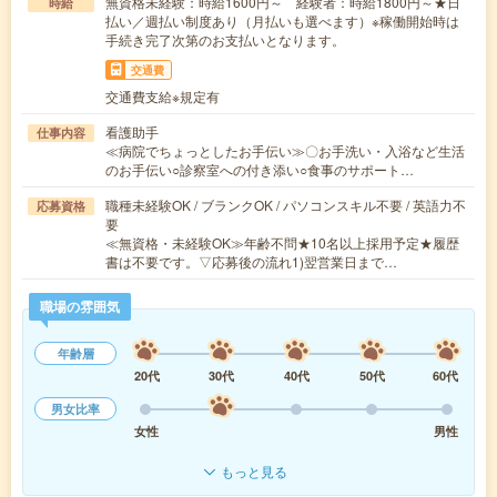
無資格未経験：時給1600円～ 経験者：時給1800円～★日
時給
払い／週払い制度あり（月払いも選べます）※稼働開始時は
手続き完了次第のお支払いとなります。
交通費
交通費支給※規定有
看護助手
仕事内容
≪病院でちょっとしたお手伝い≫〇お手洗い・入浴など生活
のお手伝い○診察室への付き添い○食事のサポート…
職種未経験OK / ブランクOK / パソコンスキル不要 / 英語力不
応募資格
要
≪無資格・未経験OK≫年齢不問★10名以上採用予定★履歴
書は不要です。▽応募後の流れ1)翌営業日まで…
職場の雰囲気
年齢層
20代
30代
40代
50代
60代
男女比率
女性
男性
もっと見る