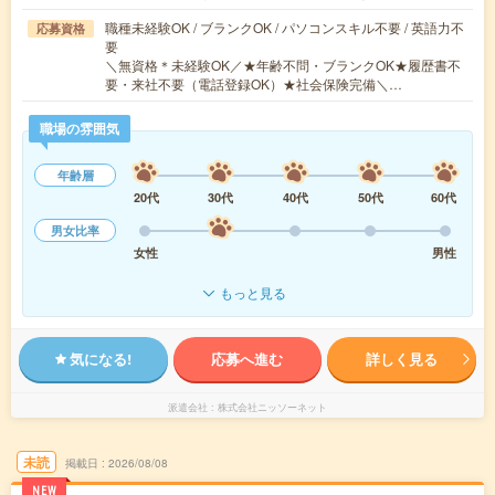
職種未経験OK / ブランクOK / パソコンスキル不要 / 英語力不
応募資格
要
＼無資格＊未経験OK／★年齢不問・ブランクOK★履歴書不
要・来社不要（電話登録OK）★社会保険完備＼…
職場の雰囲気
年齢層
20代
30代
40代
50代
60代
男女比率
女性
男性
もっと見る
気になる!
応募へ進む
詳しく見る
派遣会社
株式会社ニッソーネット
未読
掲載日
2026/08/08
NEW