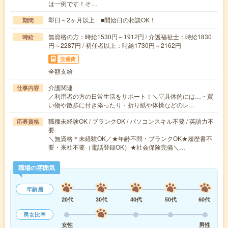
は一例です！そ…
即日～2ヶ月以上 ■開始日の相談OK！
期間
無資格の方：時給1530円～1912円 / 介護福祉士：時給1830
時給
円～2287円 / 初任者以上：時給1730円～2162円
交通費
全額支給
介護関連
仕事内容
／利用者の方の日常生活をサポート！＼▽具体的には…・買
い物や散歩に付き添ったり・折り紙や体操などのレ…
職種未経験OK / ブランクOK / パソコンスキル不要 / 英語力不
応募資格
要
＼無資格＊未経験OK／★年齢不問・ブランクOK★履歴書不
要・来社不要（電話登録OK）★社会保険完備＼…
職場の雰囲気
年齢層
20代
30代
40代
50代
60代
男女比率
女性
男性