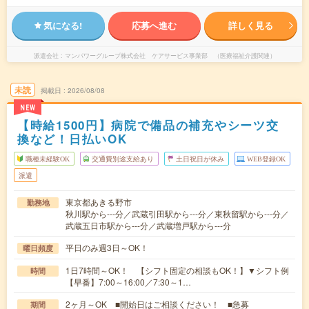
気になる!
応募へ進む
詳しく見る
派遣会社
マンパワーグループ株式会社 ケアサービス事業部 （医療福祉介護関連）
未読
掲載日
2026/08/08
NEW
【時給1500円】病院で備品の補充やシーツ交
換など！日払いOK
職種未経験OK
交通費別途支給あり
土日祝日が休み
WEB登録OK
派遣
東京都あきる野市
勤務地
秋川駅から---分／武蔵引田駅から---分／東秋留駅から---分／
武蔵五日市駅から---分／武蔵増戸駅から---分
平日のみ週3日～OK！
曜日頻度
1日7時間～OK！ 【シフト固定の相談もOK！】▼シフト例
時間
【早番】7:00～16:00／7:30～1…
2ヶ月～OK ■開始日はご相談ください！ ■急募
期間