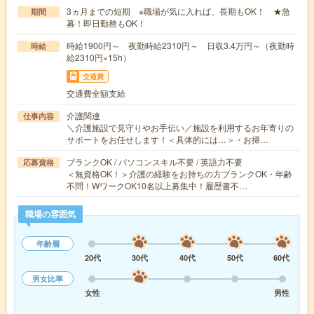
3ヵ月までの短期 ※職場が気に入れば、長期もOK！ ★急
期間
募！即日勤務もOK！
時給1900円～ 夜勤時給2310円～ 日収3.4万円～（夜勤時
時給
給2310円×15h）
交通費
交通費全額支給
介護関連
仕事内容
＼介護施設で見守りやお手伝い／施設を利用するお年寄りの
サポートをお任せします！＜具体的には…＞・お掃…
ブランクOK / パソコンスキル不要 / 英語力不要
応募資格
＜無資格OK！＞介護の経験をお持ちの方ブランクOK・年齢
不問！WワークOK10名以上募集中！履歴書不…
職場の雰囲気
年齢層
20代
30代
40代
50代
60代
男女比率
女性
男性