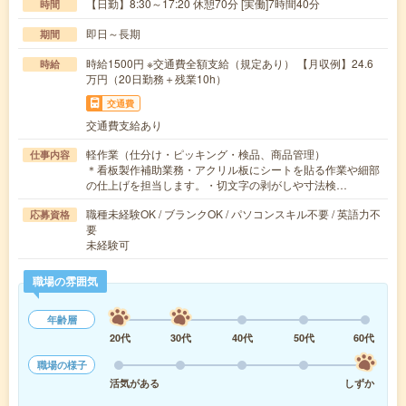
【日勤】8:30～17:20 休憩70分 [実働]7時間40分
時間
即日～長期
期間
時給1500円 ※交通費全額支給（規定あり） 【月収例】24.6
時給
万円（20日勤務＋残業10h）
交通費
交通費支給あり
軽作業（仕分け・ピッキング・検品、商品管理）
仕事内容
＊看板製作補助業務・アクリル板にシートを貼る作業や細部
の仕上げを担当します。・切文字の剥がしや寸法検…
職種未経験OK / ブランクOK / パソコンスキル不要 / 英語力不
応募資格
要
未経験可
職場の雰囲気
年齢層
20代
30代
40代
50代
60代
職場の様子
活気がある
しずか