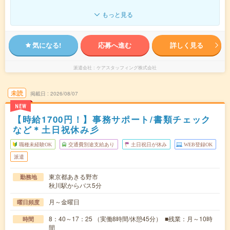
もっと見る
気になる!
応募へ進む
詳しく見る
派遣会社
ケアスタッフィング株式会社
未読
掲載日
2026/08/07
NEW
【時給1700円！】事務サポート/書類チェック
など＊土日祝休み彡
職種未経験OK
交通費別途支給あり
土日祝日が休み
WEB登録OK
派遣
東京都あきる野市
勤務地
秋川駅からバス5分
月～金曜日
曜日頻度
8：40～17：25 （実働8時間/休憩45分） ■残業：月～10時
時間
間