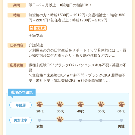
即日～2ヶ月以上 ■開始日の相談OK！
期間
無資格の方：時給1530円～1912円 / 介護福祉士：時給1830
時給
円～2287円 / 初任者以上：時給1730円～2162円
交通費
全額支給
介護関連
仕事内容
／利用者の方の日常生活をサポート！＼▽具体的には…・買
い物や散歩に付き添ったり・折り紙や体操などのレ…
職種未経験OK / ブランクOK / パソコンスキル不要 / 英語力不
応募資格
要
＼無資格＊未経験OK／★年齢不問・ブランクOK★履歴書不
要・来社不要（電話登録OK）★社会保険完備＼…
職場の雰囲気
年齢層
20代
30代
40代
50代
60代
男女比率
女性
男性