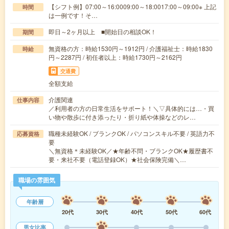
【シフト例】07:00～16:0009:00～18:0017:00～09:00※ 上記
時間
は一例です！そ…
即日～2ヶ月以上 ■開始日の相談OK！
期間
無資格の方：時給1530円～1912円 / 介護福祉士：時給1830
時給
円～2287円 / 初任者以上：時給1730円～2162円
交通費
全額支給
介護関連
仕事内容
／利用者の方の日常生活をサポート！＼▽具体的には…・買
い物や散歩に付き添ったり・折り紙や体操などのレ…
職種未経験OK / ブランクOK / パソコンスキル不要 / 英語力不
応募資格
要
＼無資格＊未経験OK／★年齢不問・ブランクOK★履歴書不
要・来社不要（電話登録OK）★社会保険完備＼…
職場の雰囲気
年齢層
20代
30代
40代
50代
60代
男女比率