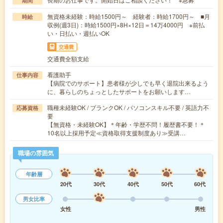
期間
無資格未経験：時給1500円～ 経験者：時給1700円～ ■月
時給
収例(週3日)：時給1500円×8H×12日＝14万4000円 ※前払
い・日払い・週払いOK
交通費
交通費全額支給
看護助手
仕事内容
【病院でのサポート】患者様が少しでも早く退院出来るよう
に、暮らしのちょっとしたサポートをお願いします…
職種未経験OK / ブランクOK / パソコンスキル不要 / 英語力不
応募資格
要
【無資格・未経験OK】＊年齢・学歴不問！履歴書不要！＊
10名以上採用予定≪資格取得支援制度あり≫受講…
職場の雰囲気
年齢層
20代
30代
40代
50代
60代
男女比率
女性
男性