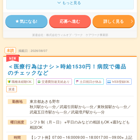
もっと見る
気になる!
応募へ進む
詳しく見る
派遣会社
株式会社ウィルオブ・ワーク ケアワーク事業部
未読
掲載日
2026/08/07
NEW
＜医療行為はナシ＞時給1530円！病院で備品
のチェックなど
職種未経験OK
交通費別途支給あり
土日祝日が休み
WEB登録OK
派遣
東京都あきる野市
勤務地
秋川駅から---分／武蔵引田駅から---分／東秋留駅から---分／
武蔵五日市駅から---分／武蔵増戸駅から---分
シフト制（月～日） ※平日のみなどの相談もOK ※週3なども
曜日頻度
相談OK
【シフト例】07:00～16:0009:00～18:0017:00～09:00※ 上記
時間