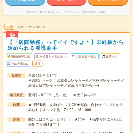
派遣会社
株式会社綜合キャリアオプション 製造事業部（全国）
未読
掲載日
2026/08/08
NEW
【「病院勤務」ってイイですよ＊】未経験から
始められる看護助手
職種未経験OK
交通費別途支給あり
土日祝日が休み
残業なし
WEB登録OK
派遣
東京都あきる野市
勤務地
秋川駅から---分／武蔵引田駅から---分／東秋留駅から---分／
武蔵五日市駅から---分／武蔵増戸駅から---分
週2日～5日OK（月～金） ★土日休みOK
曜日頻度
★1日6時間～の時短シフトOK★都合に合わせてシフトが決
時間
められますシフト例：7：00～16：009：…
開始日はご相談ください！ ★急募 ★職場が気に入れば、
期間
長期でも働けます！