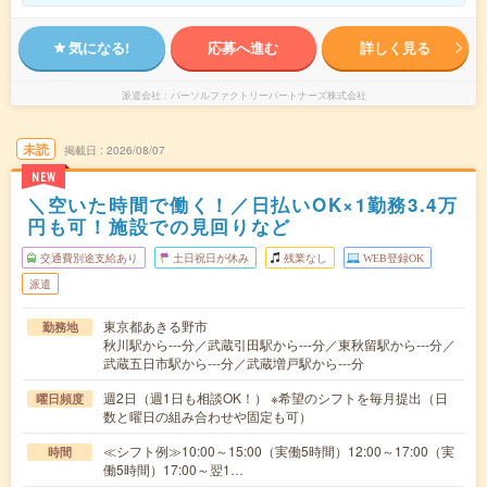
気になる!
応募へ進む
詳しく見る
派遣会社
パーソルファクトリーパートナーズ株式会社
未読
掲載日
2026/08/07
NEW
＼空いた時間で働く！／日払いOK×1勤務3.4万
円も可！施設での見回りなど
交通費別途支給あり
土日祝日が休み
残業なし
WEB登録OK
派遣
東京都あきる野市
勤務地
秋川駅から---分／武蔵引田駅から---分／東秋留駅から---分／
武蔵五日市駅から---分／武蔵増戸駅から---分
週2日（週1日も相談OK！） ※希望のシフトを毎月提出（日
曜日頻度
数と曜日の組み合わせや固定も可）
≪シフト例≫10:00～15:00（実働5時間）12:00～17:00（実
時間
働5時間）17:00～翌1…