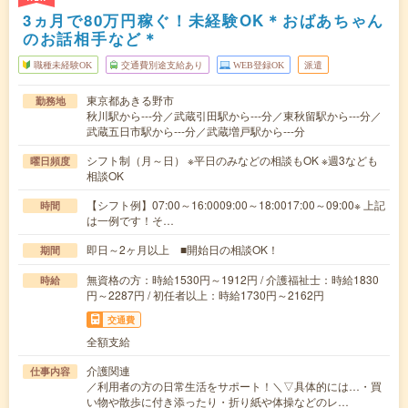
3ヵ月で80万円稼ぐ！未経験OK＊おばあちゃん
のお話相手など＊
職種未経験OK
交通費別途支給あり
WEB登録OK
派遣
東京都あきる野市
勤務地
秋川駅から---分／武蔵引田駅から---分／東秋留駅から---分／
武蔵五日市駅から---分／武蔵増戸駅から---分
シフト制（月～日） ※平日のみなどの相談もOK ※週3なども
曜日頻度
相談OK
【シフト例】07:00～16:0009:00～18:0017:00～09:00※ 上記
時間
は一例です！そ…
即日～2ヶ月以上 ■開始日の相談OK！
期間
無資格の方：時給1530円～1912円 / 介護福祉士：時給1830
時給
円～2287円 / 初任者以上：時給1730円～2162円
交通費
全額支給
介護関連
仕事内容
／利用者の方の日常生活をサポート！＼▽具体的には…・買
い物や散歩に付き添ったり・折り紙や体操などのレ…