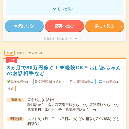
もっと見る
気になる!
応募へ進む
詳しく見る
派遣会社
株式会社ニッソーネット
未読
掲載日
2026/08/07
NEW
3ヵ月で80万円稼ぐ！未経験OK＊おばあちゃん
のお話相手など
職種未経験OK
交通費別途支給あり
土日祝日が休み
WEB登録OK
派遣
東京都あきる野市
勤務地
秋川駅から---分／武蔵引田駅から---分／東秋留駅から---分／
武蔵五日市駅から---分／武蔵増戸駅から---分
シフト制（月～日） ※平日のみなどの相談もOK ※週3なども
曜日頻度
相談OK