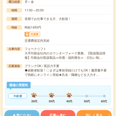
月～金
曜日頻度
11:00～20:00
時間
長期でお仕事できる方、大歓迎！
期間
時給1450円
時給
交通費
交通費規定内支給
フォークリフト
仕事内容
大手印刷会社内のカウンターフォーク業務。【取扱製品情
報】印刷会社取扱製品≪待遇・福利厚生≫・日払い制…
ブランクOK / 英語力不要
応募資格
◆経験者歓迎！〇まずは事前登録だけでもOK！履歴書不要
で気軽にオンライン登録★氏名・職種などを入力す…
職場の雰囲気
年齢層
20代
30代
40代
50代
60代
気になる!
応募へ進む
詳しく見る