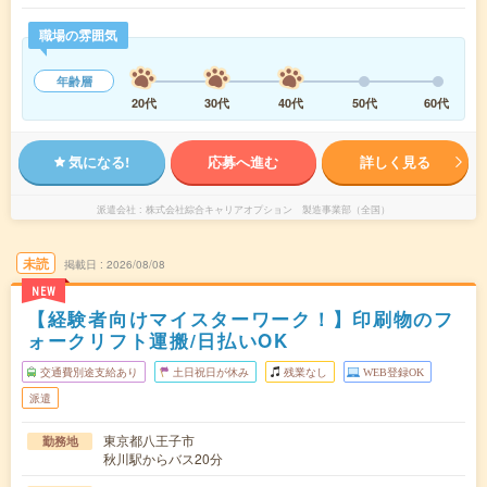
職場の雰囲気
年齢層
20代
30代
40代
50代
60代
気になる!
応募へ進む
詳しく見る
派遣会社
株式会社綜合キャリアオプション 製造事業部（全国）
未読
掲載日
2026/08/08
NEW
【経験者向けマイスターワーク！】印刷物のフ
ォークリフト運搬/日払いOK
交通費別途支給あり
土日祝日が休み
残業なし
WEB登録OK
派遣
東京都八王子市
勤務地
秋川駅からバス20分