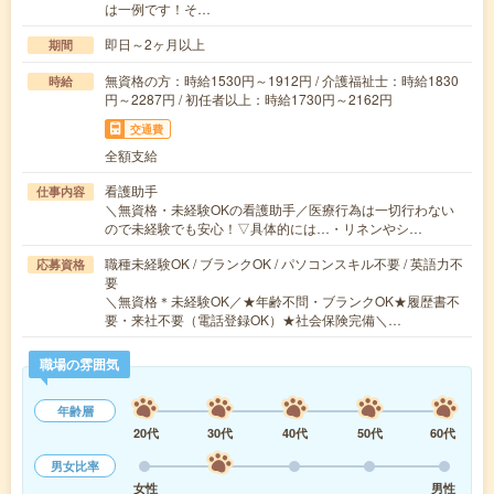
は一例です！そ…
即日～2ヶ月以上
期間
無資格の方：時給1530円～1912円 / 介護福祉士：時給1830
時給
円～2287円 / 初任者以上：時給1730円～2162円
交通費
全額支給
看護助手
仕事内容
＼無資格・未経験OKの看護助手／医療行為は一切行わない
ので未経験でも安心！▽具体的には…・リネンやシ…
職種未経験OK / ブランクOK / パソコンスキル不要 / 英語力不
応募資格
要
＼無資格＊未経験OK／★年齢不問・ブランクOK★履歴書不
要・来社不要（電話登録OK）★社会保険完備＼…
職場の雰囲気
年齢層
20代
30代
40代
50代
60代
男女比率
女性
男性