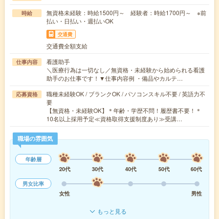
無資格未経験：時給1500円～ 経験者：時給1700円～ ※前
時給
払い・日払い・週払いOK
交通費
交通費全額支給
看護助手
仕事内容
＼医療行為は一切なし／無資格・未経験から始められる看護
助手のお仕事です！▼仕事内容例 ・備品やカルテ…
職種未経験OK / ブランクOK / パソコンスキル不要 / 英語力不
応募資格
要
【無資格・未経験OK】＊年齢・学歴不問！履歴書不要！＊
10名以上採用予定≪資格取得支援制度あり≫受講…
職場の雰囲気
年齢層
20代
30代
40代
50代
60代
男女比率
女性
男性
もっと見る