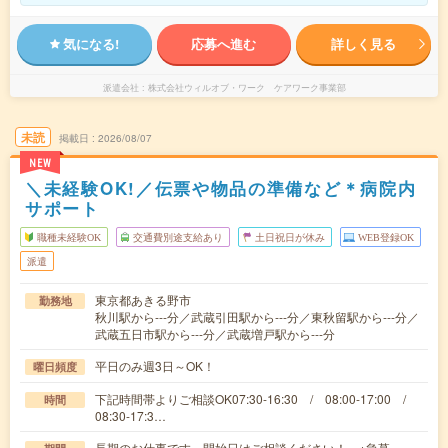
気になる!
応募へ進む
詳しく見る
派遣会社
株式会社ウィルオブ・ワーク ケアワーク事業部
未読
掲載日
2026/08/07
NEW
＼未経験OK!／伝票や物品の準備など＊病院内
サポート
職種未経験OK
交通費別途支給あり
土日祝日が休み
WEB登録OK
派遣
東京都あきる野市
勤務地
秋川駅から---分／武蔵引田駅から---分／東秋留駅から---分／
武蔵五日市駅から---分／武蔵増戸駅から---分
平日のみ週3日～OK！
曜日頻度
下記時間帯よりご相談OK07:30-16:30 / 08:00-17:00 /
時間
08:30-17:3…
長期のお仕事です。開始日はご相談ください！ ※急募