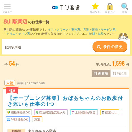
メニュー
気になる!
ログイン
検索
秋川駅周辺
のお仕事一覧
秋川駅の派遣のお仕事情報です。
オフィスワーク・事務系
、
営業・販売・サービス系
、
クリエイティブ系
などのお仕事を取り揃えています。さらに、
短期
・
単発
などの期
間や、
職種未経験OK
などのこだわり条件で絞り込んでいただけます。
条件の変更
また、
立川駅
・
八王子駅
・
京王八王子駅
・
日野(東京都)駅
・
立川北駅
など近隣駅のお仕
秋川駅周辺
事もご確認いただけます。
54
1,598
全
件
平均時給:
円
時給順
新着順
未読
掲載日
2026/08/08
NEW
【オープニング募集】おばあちゃんのお散歩付
き添いも仕事の1つ
職種未経験OK
交通費別途支給あり
土日祝日が休み
残業なし
WEB登録OK
派遣
東京都あきる野市
勤務地