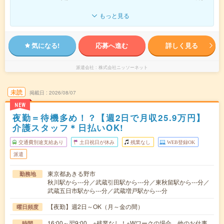
もっと見る
気になる!
応募へ進む
詳しく見る
派遣会社
株式会社ニッソーネット
未読
掲載日
2026/08/07
NEW
夜勤＝待機多め！？【週2日で月収25.9万円】
介護スタッフ＊日払いOK!
交通費別途支給あり
土日祝日が休み
残業なし
WEB登録OK
派遣
東京都あきる野市
勤務地
秋川駅から---分／武蔵引田駅から---分／東秋留駅から---分／
武蔵五日市駅から---分／武蔵増戸駅から---分
【夜勤】週2日～OK（月～金の間）
曜日頻度
16:00～翌9:00 ※残業なし！※Wワークの場合、他のお仕事
時間