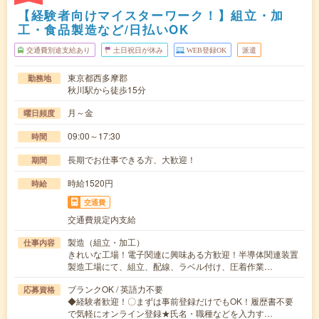
【経験者向けマイスターワーク！】組立・加
工・食品製造など/日払いOK
交通費別途支給あり
土日祝日が休み
WEB登録OK
派遣
東京都西多摩郡
勤務地
秋川駅から徒歩15分
月～金
曜日頻度
09:00～17:30
時間
長期でお仕事できる方、大歓迎！
期間
時給1520円
時給
交通費
交通費規定内支給
製造（組立・加工）
仕事内容
きれいな工場！電子関連に興味ある方歓迎！半導体関連装置
製造工場にて、組立、配線、ラベル付け、圧着作業…
ブランクOK / 英語力不要
応募資格
◆経験者歓迎！〇まずは事前登録だけでもOK！履歴書不要
で気軽にオンライン登録★氏名・職種などを入力す…