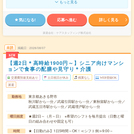
もっと見る
気になる!
応募へ進む
詳しく見る
派遣会社
ケアスタッフィング株式会社
未読
掲載日
2026/08/07
NEW
【週2日＊高時給1900円～】シニア向けマンシ
ョンで食事の配膳や見守り＊介護
交通費別途支給あり
土日祝日が休み
残業なし
WEB登録OK
派遣
東京都あきる野市
勤務地
秋川駅から---分／武蔵引田駅から---分／東秋留駅から---分／
武蔵五日市駅から---分／武蔵増戸駅から---分
★週2日～（月～日） ※希望のシフトを毎月提出（日数と曜
曜日頻度
日の組み合わせや固定も可）
★【日勤のみ】1日5時間～OK！≪シフト例≫9:00～
時間