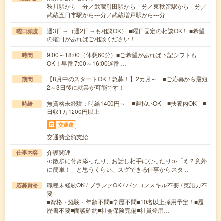
秋川駅から---分／武蔵引田駅から---分／東秋留駅から---分／
武蔵五日市駅から---分／武蔵増戸駅から---分
週3日～（週2日～も相談OK） ■曜日固定の相談OK！ ■希望
曜日頻度
の曜日があればご相談ください！
9:00～18:00（休憩60分）■ご希望があれば下記シフトも
時間
OK！早番 7:00～16:00遅番 …
【8月中のスタートOK！急募！】2カ月～ ■ご応募から最短
期間
2～3日後に就業が可能です！
無資格未経験：時給1400円～ ■週払いOK ■扶養内OK ■
時給
日収1万1200円以上
交通費
交通費全額支給
介護関連
仕事内容
≪散歩に付き添ったり、お話し相手になったり≫「え？意外
に簡単！」と思うくらい、スグできる仕事からスタ…
職種未経験OK / ブランクOK / パソコンスキル不要 / 英語力不
応募資格
要
■資格・経験・年齢不問■学歴不問■10名以上採用予定！■履
歴書不要■面談確約■社会保険完備■社員登用…