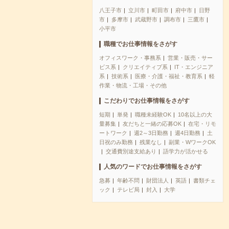
八王子市
立川市
町田市
府中市
日野
市
多摩市
武蔵野市
調布市
三鷹市
小平市
職種でお仕事情報をさがす
オフィスワーク・事務系
営業・販売・サー
ビス系
クリエイティブ系
IT・エンジニア
系
技術系
医療・介護・福祉・教育系
軽
作業・物流・工場・その他
こだわりでお仕事情報をさがす
短期
単発
職種未経験OK
10名以上の大
量募集
友だちと一緒の応募OK
在宅・リモ
ートワーク
週2～3日勤務
週4日勤務
土
日祝のみ勤務
残業なし
副業・WワークOK
交通費別途支給あり
語学力が活かせる
人気のワードでお仕事情報をさがす
急募
年齢不問
財団法人
英語
書類チェ
ック
テレビ局
封入
大学