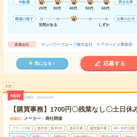
年齢層
男女比率
20代
30代
40代
50代
60代
職場の様子
仕事の仕方
活気がある
しずか
マンパワーグループ株式会社 ケアサービス事業部 
派遣会社
応募する
気になる！
未読
NEW
掲載日
2026/08/06
【購買事務】1700円〇残業なし〇土日休
メーカー・商社関連
派遣先
ブランクOK
既卒第二新卒OK
英語不要
履歴書不要
40～50代活躍
土日祝休
残業なし
交費支給
社食/補助あり
職場が禁煙
Word