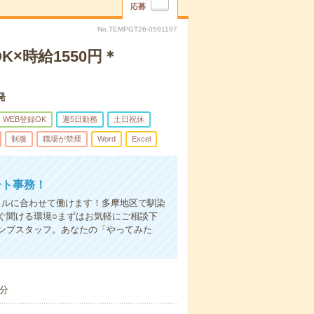
応募
No.TEMPGT26-0591197
×時給1550円＊
発
WEB登録OK
週5日勤務
土日祝休
制服
職場が禁煙
Word
Excel
ート事務！
イルに合わせて働けます！多摩地区で馴染
ぐ聞ける環境○まずはお気軽にご相談下
ンプスタッフ。あなたの「やってみた
分