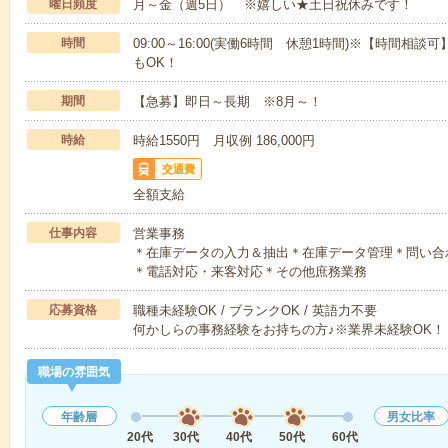
曜日頻度
月～金（週5日） ※嬉しい★土日祝休みです！
時間
09:00～16:00(実働6時間 休憩1時間)※【時間相談可】9
もOK！
期間
【急募】即日～長期 ※8月～！
時給
時給1550円 月収例 186,000円
交通費
全額支給
仕事内容
営業事務
＊在庫データの入力＆抽出＊在庫データ管理＊問い合
＊電話対応・来客対応＊その他庶務業務
応募資格
職種未経験OK / ブランクOK / 英語力不要
何かしらの事務経験をお持ちの方♪※業界未経験OK！
職場の雰囲気
年齢層
男女比率
20代
30代
40代
50代
60代