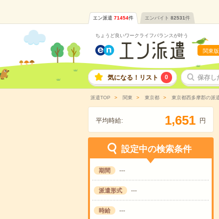
エン派遣
71454
件
エンバイト
82531
件
ちょうど良いワークライフバランスが叶う
関東版
気になる！リスト
0
保存し
派遣TOP
関東
東京都
東京都西多摩郡の派
,
1
6
5
1
平均時給:
円
設定中の検索条件
期間
---
派遣形式
---
時給
---