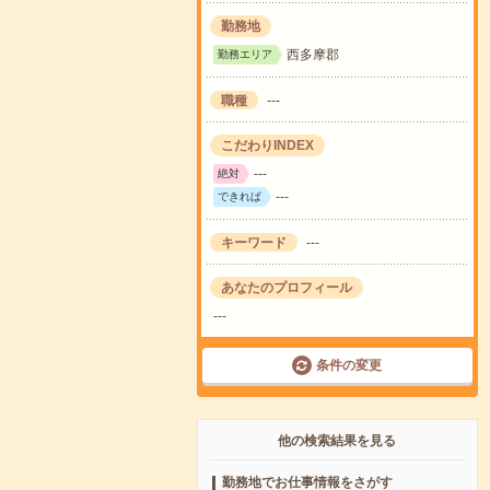
勤務地
西多摩郡
勤務エリア
職種
---
こだわりINDEX
---
絶対
---
できれば
キーワード
---
あなたのプロフィール
---
条件の変更
他の検索結果を見る
勤務地でお仕事情報をさがす