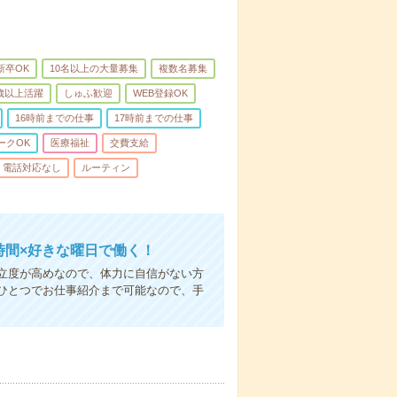
新卒OK
10名以上の大量募集
複数名募集
0歳以上活躍
しゅふ歓迎
WEB登録OK
16時前までの仕事
17時前までの仕事
ークOK
医療福祉
交費支給
電話対応なし
ルーティン
時間×好きな曜日で働く！
立度が高めなので、体力に自信がない方
ひとつでお仕事紹介まで可能なので、手