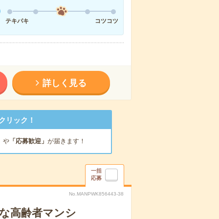
テキパキ
コツコツ
詳しく見る
クリック！
」
や
「応募歓迎」
が届きます！
一括
応募
No.MANPWK856443-38
クな高齢者マンシ