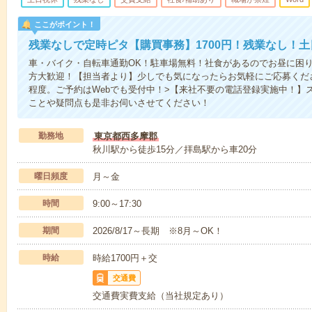
ここがポイント！
残業なしで定時ピタ【購買事務】1700円！残業なし！
車・バイク・自転車通勤OK！駐車場無料！社食があるのでお昼に困
方大歓迎！【担当者より】少しでも気になったらお気軽にご応募くださ
程度。ご予約はWebでも受付中！>【来社不要の電話登録実施中！】
ことや疑問点も是非お伺いさせてください！
勤務地
東京都西多摩郡
秋川駅から徒歩15分／拝島駅から車20分
曜日頻度
月～金
時間
9:00～17:30
期間
2026/8/17～長期 ※8月～OK！
時給
時給1700円＋交
交通費
交通費実費支給（当社規定あり）