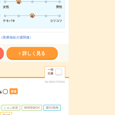
女性
男性
テキパキ
コツコツ
（医療福祉介護関連）
詳しく見る
一括
応募
No.MJS1720432
み〇
派遣
しゅふ歓迎
WEB登録OK
週5日勤務
Excel