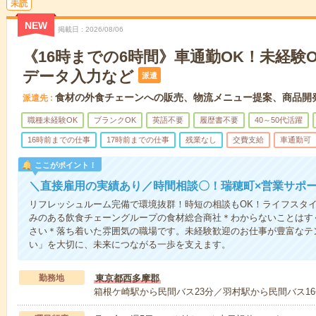
未読
NEW
掲載日
2026/08/06
《16時までの6時間》車通勤OK！未経験OK
データ入力など
派遣
食材の外食チェーンへの販売、物流メニュー提案、商品開
派遣先
職種未経験OK
ブランクOK
英語不要
履歴書不要
40～50代活躍
16時前までの仕事
17時前までの仕事
残業なし
交費支給
車通勤可
ここがポイント！
＼直接雇用の実績あり／時間相談〇！瑞穂町×営業サポ
リフレッシュルーム完備で環境抜群！時短の相談もOK！ライフスタ
みのある飲食チェーングループの食材総合商社＊わからないことはす
さい＊落ち着いた雰囲気の職場です。未経験歓迎のお仕事が豊富なテ
い」を大切に、未来につながる一歩を支えます。
勤務地
東京都西多摩郡
箱根ケ崎駅から民間バス23分／羽村駅から民間バス16