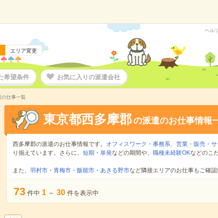
ヘル
エリア変更
た希望条件
お気に入りの派遣会社
遣の仕事一覧
東京都西多摩郡
の派遣のお仕事情報
西多摩郡の派遣のお仕事情報です。
オフィスワーク・事務系
、
営業・販売・サ
り揃えています。さらに、
短期
・
単発
などの期間や、
職種未経験OK
などのこ
また、
羽村市
・
青梅市
・
飯能市
・
あきる野市
など隣接エリアのお仕事もご確認
73
1
30
件中
～
件を表示中