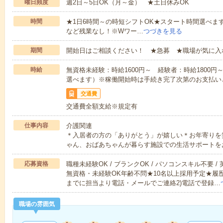
曜日頻度
週2日～5日OK（月～金） ★土日休みOK
時間
★1日6時間～の時短シフトOK★スタート時間選べます！7:00～1
など残業なし！※Wワー…
つづきを見る
期間
開始日はご相談ください！ ★急募 ★職場が気に入
時給
無資格未経験：時給1600円～ 経験者：時給1800
選べます）※稼働開始時は手続き完了次第のお支払い
交通費
交通費全額支給※規定有
仕事内容
介護関連
＊入居者の方の「ありがとう」が嬉しい＊お年寄りを
ゃん、おばあちゃんが暮らす施設での生活サポートを
応募資格
職種未経験OK / ブランクOK / パソコンスキル不要 /
無資格・未経験OK年齢不問★10名以上採用予定★履
までに担当より電話・メールでご連絡2)電話で登録…
職場の雰囲気