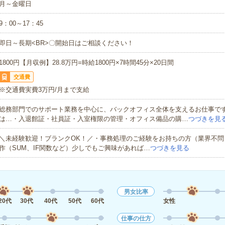
月～金曜日
9：00～17：45
即日～長期<BR>〇開始日はご相談ください！
1800円【月収例】28.8万円=時給1800円×7時間45分×20日間
交通費
※交通費実費3万円/月まで支給
総務部門でのサポート業務を中心に、バックオフィス全体を支えるお仕事で
は…・入退館証・社員証・入室権限の管理・オフィス備品の購…
つづきを見
＼未経験歓迎！ブランクOK！／・事務処理のご経験をお持ちの方（業界不問）・
作（SUM、IF関数など）少しでもご興味があれば…
つづきを見る
男女比率
20代
30代
40代
50代
60代
女性
仕事の仕方