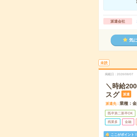
派遣会社
気
未読
掲載日
2026/08/07
＼時給20
スグ
派遣
業種：金
派遣先
既卒第二新卒OK
残業多
金融
ここがポイント