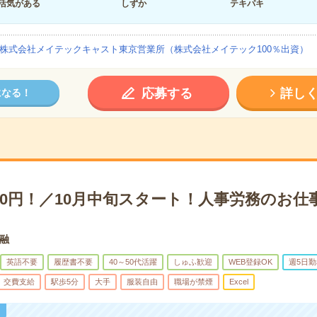
活気がある
しずか
テキパキ
株式会社メイテックキャスト東京営業所（株式会社メイテック100％出資）
応募する
詳し
になる！
00円！／10月中旬スタート！人事労務のお仕
融
英語不要
履歴書不要
40～50代活躍
しゅふ歓迎
WEB登録OK
週5日勤
交費支給
駅歩5分
大手
服装自由
職場が禁煙
Excel
！