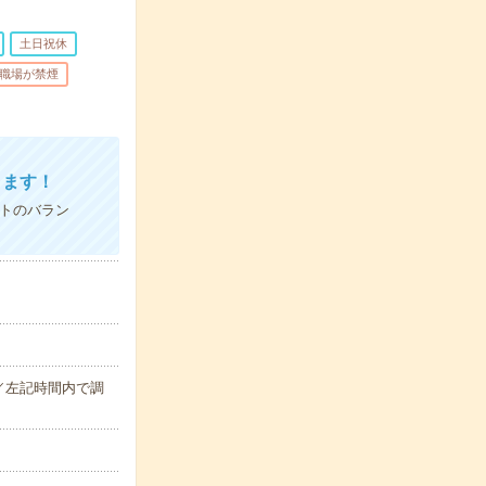
土日祝休
職場が禁煙
きます！
ートのバラン
00／左記時間内で調