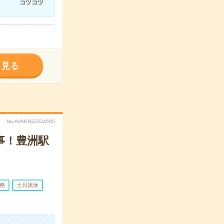
コツコツ
く見る
No.AVAKN32334695
事！豊洲駅
務
土日祝休