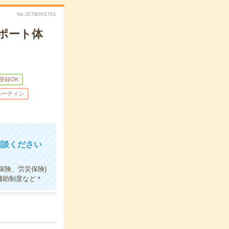
No.JCTB001791
ポート体
B登録OK
ルーティン
相談ください
保険、労災保険)
補助制度など＊