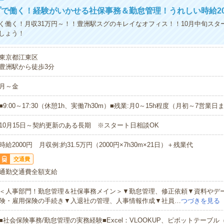
で働く！経験がいかせる社保事務＆勤怠管理！うれしい時給20
く働く！月収31万円～！！豊洲駅スグのキレイなオフィス！！10月中旬スタ
しょう！
東京都江東区
豊洲駅から徒歩3分
月～金
■9:00～17:30（休憩1h、実働7h30m）■残業:月0～15h程度（月初～7営業
10月15日～契約更新のある長期 ※スタート日相談OK
時給2000円 月収例:約31.5万円（2000円×7h30m×21日）＋残業代
交通費
通勤交通費全額支給
＜人事部門！勤怠管理＆社保事務メイン＞▼勤怠管理、修正依頼▼資料やデ
険・雇用保険の手続き▼入退社の管理、人事情報作成▼社員…
つづきを見る
■社会保険事務/勤怠管理の実務経験■Excel：VLOOKUP、ピボットテーブ