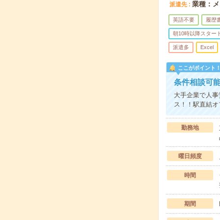
業種：メ
派遣先
英語不要
履歴
朝10時以降スター
派遣多
Excel
ここがポイント
条件相談可
大手企業で人事
ス！！駅直結オ
勤務地
曜日頻度
時間
期間