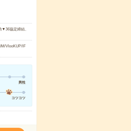
▼36協定締結、
looKUP/IF
男性
コツコツ