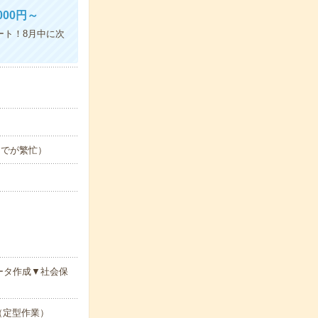
00円～
ート！8月中に次
日までが繁忙）
ータ作成▼社会保
ル（定型作業）