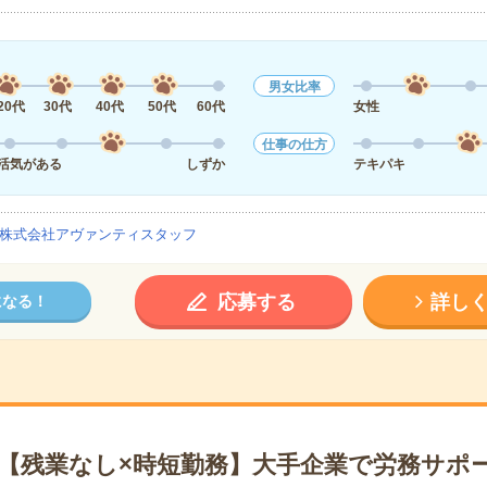
男女比率
20代
30代
40代
50代
60代
女性
仕事の仕方
活気がある
しずか
テキパキ
株式会社アヴァンティスタッフ
応募する
詳し
になる！
日【残業なし×時短勤務】大手企業で労務サポ