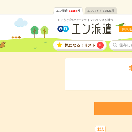
エン派遣
71454
件
エンバイト
82531
件
ちょうど良いワークライフバランスが叶う
関東版
気になる！リスト
0
保存し
未読