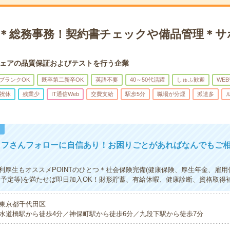
K＊総務事務！契約書チェックや備品管理＊サ
ェアの品質保証およびテストを行う企業
ブランクOK
既卒第二新卒OK
英語不要
40～50代活躍
しゅふ歓迎
WE
祝休
残業少
IT通信Web
交費支給
駅歩5分
職場が分煙
派遣多
！
ッフさんフォローに自信あり！お困りごとがあればなんでもご
利厚生もオススメPOINTのひとつ＊社会保険完備(健康保険、厚生年金、雇用
期予定等)を満たせば即日加入OK！財形貯蓄、有給休暇、健康診断、資格取得
東京都千代田区
水道橋駅から徒歩4分／神保町駅から徒歩6分／九段下駅から徒歩7分