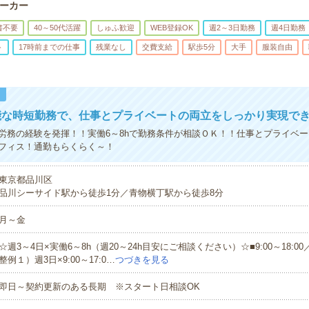
ーカー
書不要
40～50代活躍
しゅふ歓迎
WEB登録OK
週2～3日勤務
週4日勤務
ト
17時前までの仕事
残業なし
交費支給
駅歩5分
大手
服装自由
！
能な時短勤務で、仕事とプライベートの両立をしっかり実現で
労務の経験を発揮！！実働6～8hで勤務条件が相談ＯＫ！！仕事とプライベ
フィス！通勤もらくらく～！
東京都品川区
品川シーサイド駅から徒歩1分／青物横丁駅から徒歩8分
月～金
☆週3～4日×実働6～8h（週20～24h目安にご相談ください）☆■9:00～18:
整例１）週3日×9:00～17:0…
つづきを見る
即日～契約更新のある長期 ※スタート日相談OK