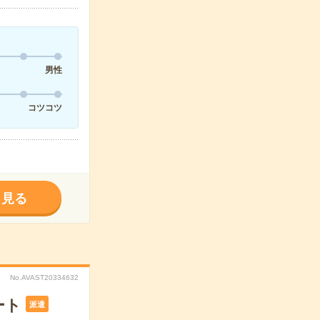
男性
コツコツ
く見る
No.AVAST20334632
ート
派遣