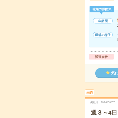
職場の雰囲気
年齢層
職場の様子
派遣会社
気
未読
掲載日
2026/08/07
週３～4