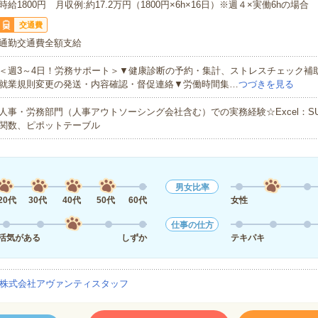
時給1800円 月収例:約17.2万円（1800円×6h×16日）※週４×実働6hの場合
交通費
通勤交通費全額支給
＜週3～4日！労務サポート＞▼健康診断の予約・集計、ストレスチェック補助
就業規則変更の発送・内容確認・督促連絡▼労働時間集…
つづきを見る
人事・労務部門（人事アウトソーシング会社含む）での実務経験☆Excel：SUM/V
関数、ピポットテーブル
男女比率
20代
30代
40代
50代
60代
女性
仕事の仕方
活気がある
しずか
テキパキ
株式会社アヴァンティスタッフ