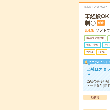
掲載日
2026/08/07
未経験O
制〇
派遣
ソフトウ
派遣先
職種未経験OK
週5日勤務
土日
Word
Excel
ここがポイント
当社はスタ
＊
当社の手厚い福
＊一定条件(長
勤務地