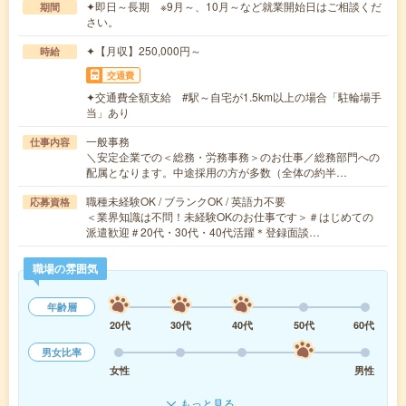
✦即日～長期 ※9月～、10月～など就業開始日はご相談くだ
期間
さい。
✦【月収】250,000円～
時給
交通費
✦交通費全額支給 #駅～自宅が1.5km以上の場合「駐輪場手
当」あり
一般事務
仕事内容
＼安定企業での＜総務・労務事務＞のお仕事／総務部門への
配属となります。中途採用の方が多数（全体の約半…
職種未経験OK / ブランクOK / 英語力不要
応募資格
＜業界知識は不問！未経験OKのお仕事です＞＃はじめての
派遣歓迎＃20代・30代・40代活躍＊登録面談…
職場の雰囲気
年齢層
20代
30代
40代
50代
60代
男女比率
女性
男性
もっと見る