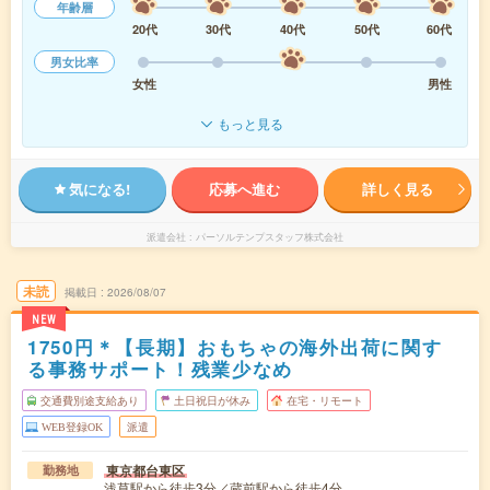
年齢層
20代
30代
40代
50代
60代
男女比率
女性
男性
もっと見る
気になる!
応募へ進む
詳しく見る
派遣会社
パーソルテンプスタッフ株式会社
未読
掲載日
2026/08/07
NEW
1750円＊【長期】おもちゃの海外出荷に関す
る事務サポート！残業少なめ
交通費別途支給あり
土日祝日が休み
在宅・リモート
WEB登録OK
派遣
東京都台東区
勤務地
浅草駅から徒歩3分／蔵前駅から徒歩4分