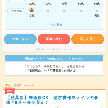
20代
30代
40代
50代
60代
男女比率
女性
男性
もっと見る
気になる!
応募へ進む
詳しく見る
派遣会社
株式会社スタッフサービス
興味があったら「★気になる！」をタップ！
「気になる！」を押しておくと、派遣会社から
「面談確約」
や
「応募歓迎」
が届きます！
未読
掲載日
2026/08/07
NEW
【秋葉原】未経験OK！請求書作成メインの事
務＊9月～長期安定！