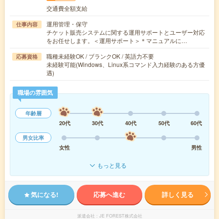
交通費全額支給
運用管理・保守
仕事内容
チケット販売システムに関する運用サポートとユーザー対応
をお任せします。＜運用サポート＞＊マニュアルに…
職種未経験OK / ブランクOK / 英語力不要
応募資格
未経験可能(Windows、Linux系コマンド入力経験のある方優
遇)
職場の雰囲気
年齢層
20代
30代
40代
50代
60代
男女比率
女性
男性
もっと見る
気になる!
応募へ進む
詳しく見る
派遣会社
JE FOREST株式会社