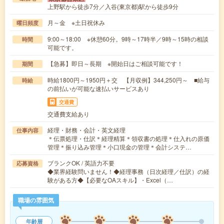
上野駅から徒歩7分／入谷(東京都)駅から徒歩9分
月～金 ※土日祝休み
曜日頻度
9:00～18:00 ※休憩60分。9時～17時半／9時～15時の相談
時間
可能です。
【急募】即日～長期 ※開始日はご相談可能です！
期間
時給1800円～1950円＋交 【月収例】344,250円～ ■給与
時給
の前払いが可能な速払いサービスあり
交通費
交通費支給あり
経理・財務・会計・英文経理
仕事内容
＊伝票処理・仕訳＊経理精算＊領収書の処理＊仕入れの原価
管理＊振り込み管理＊小口現金の管理＊会計システ…
ブランクOK / 英語力不要
応募資格
◆業界経験問いません！◆経理事務（日次経理／仕訳）の経
験がある方◆【必要なOAスキル】・Excel（…
職場の雰囲気
年齢層