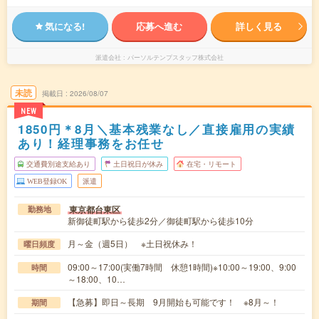
気になる!
応募へ進む
詳しく見る
派遣会社
パーソルテンプスタッフ株式会社
未読
掲載日
2026/08/07
NEW
1850円＊8月＼基本残業なし／直接雇用の実績
あり！経理事務をお任せ
交通費別途支給あり
土日祝日が休み
在宅・リモート
WEB登録OK
派遣
東京都台東区
勤務地
新御徒町駅から徒歩2分／御徒町駅から徒歩10分
月～金（週5日） ※土日祝休み！
曜日頻度
09:00～17:00(実働7時間 休憩1時間)※10:00～19:00、9:00
時間
～18:00、10…
【急募】即日～長期 9月開始も可能です！ ※8月～！
期間