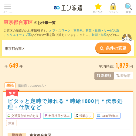
メニュー
気になる!
ログイン
検索
東京都台東区
のお仕事一覧
台東区の派遣のお仕事情報です。
オフィスワーク・事務系
、
営業・販売・サービス系
、
クリエイティブ系
などのお仕事を取り揃えています。さらに、
短期
・
単発
などの期
間や、
職種未経験OK
などのこだわり条件で絞り込んでいただけます。
条件の変更
また、
千代田区
・
中央区
・
江東区
・
墨田区
・
荒川区
など隣接エリアのお仕事もご確認
東京都台東区
いただけます。
649
1,879
全
件
平均時給:
円
時給順
新着順
未読
掲載日
2026/08/07
NEW
ピタッと定時で帰れる＊時給1800円＊伝票処
理・仕訳など
交通費別途支給あり
土日祝日が休み
残業なし
WEB登録OK
派遣
東京都台東区
勤務地