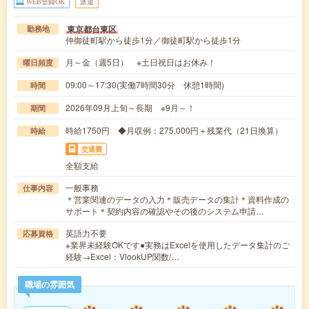
WEB登録OK
派遣
東京都台東区
勤務地
仲御徒町駅から徒歩1分／御徒町駅から徒歩1分
月～金（週5日） ※土日祝日はお休み！
曜日頻度
09:00～17:30(実働7時間30分 休憩1時間)
時間
2026年09月上旬～長期 ※9月～！
期間
時給1750円 ◆月収例：275,000円＋残業代（21日換算）
時給
交通費
全額支給
一般事務
仕事内容
＊営業関連のデータの入力＊販売データの集計＊資料作成の
サポート＊契約内容の確認やその後のシステム申請…
英語力不要
応募資格
※業界未経験OKです●実務はExcelを使用したデータ集計のご
経験→Excel：VlookUP関数/…
職場の雰囲気