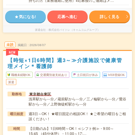
持ちの方（業務連絡に使用）※応募後のご連絡はメ…
気になる!
応募へ進む
詳しく見る
派遣会社
株式会社バイトレ（キャムコムグループ）
未読
掲載日
2026/08/07
NEW
【時短×1日6時間】週3～≫介護施設で健康管
理メイン＊看護師
職種未経験OK
交通費別途支給あり
土日祝日が休み
WEB登録OK
派遣
東京都台東区
勤務地
浅草駅から---分／蔵前駅から---分／三ノ輪駅から---分／鶯谷
駅から---分／上野御徒町駅から---分
週3日～OK！ ★曜日固定の相談OK！ ★ご希望の曜日をご相
曜日頻度
談ください！
【日勤のみ】1日6時間～OK！≪シフト例≫・9:00～
時間
15:45 （45分休憩）・11:00～17:…