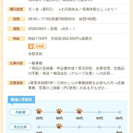
月～金（週5日） ※土日祝休み／長期休暇もしっかり！
曜日頻度
09:00～17:30(実働7時間30分 休憩1時間)
時間
2026/09/01～長期 ※9月～！
期間
時給1750円 月収例 262,500円+残業代
時給
交通費
全額支給
一般事務
仕事内容
＊商品の見積書・申込書作成＊受注回収、在庫管理、交換品
の手配・発送＊物流会社（グループ企業）への出荷…
※業界未経験OK！◎何かしらの事務経験をお持ちの方→店舗
応募資格
事務、営業のご経験（PC使用）がある方もぜひ…
職場の雰囲気
年齢層
20代
30代
40代
50代
60代
男女比率
女性
男性