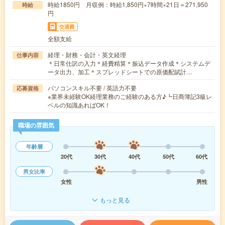
時給1850円 月収例：時給1,850円×7時間×21日＝271,950
時給
円
交通費
全額支給
経理・財務・会計・英文経理
仕事内容
＊日常仕訳の入力＊経費精算＊振込データ作成＊システムデ
ータ出力、加工＊スプレッドシートでの原価配賦計…
パソコンスキル不要 / 英語力不要
応募資格
※業界未経験OK経理業務のご経験のある方♪┗日商簿記3級レ
ベルの知識あればOK！
職場の雰囲気
年齢層
20代
30代
40代
50代
60代
男女比率
女性
男性
もっと見る