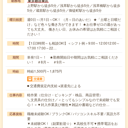
東京都台東区
勤務地
上野駅から徒歩5分／浅草駅から徒歩5分／浅草橋駅から徒歩
5分／蔵前駅から徒歩5分／御徒町駅から徒歩5分
週0日～/月1日～OK！ （月～日のあいだ） ★「土曜と日曜だ
曜日頻度
け」など色々な働き方ができます！ ★お仕事ゼロの週があっ
ても大丈夫。 働きたい日、お休みの希望はお気軽にご相談く
ださい！
【1日3時間～も相談OK!】＜シフト例＞9:00～12:0012:00～
時間
17:00 17:00～22…
単発1日～！ ★勤務開始日や期間はお気軽にご相談くださ
期間
い！ ＃8月～ ＃9月～
時給1,500円～1,875円
時給
交通費
■ 交通費規定内支給 ※派遣先による
軽作業（仕分け・ピッキング・検品、商品管理）
仕事内容
＼文房具の仕分け／＜とってもシンプルなので未経験でも安
心！＞▼封入作業及び梱包▼雑誌や書籍などの仕分…
職種未経験OK / ブランクOK / パソコンスキル不要 / 英語力不
応募資格
要
▼未経験OK！（副業歓迎☆）▼高校生不可▼携帯電話をお