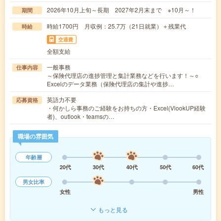
2026年10月上旬～長期 2027年2月末まで ※10月～！
期間
時給1700円 月収例：25.7万（21日就業）＋残業代
時給
交通費
全額支給
一般事務
仕事内容
～保険代理店の進捗管理と集計業務などを行います！～○
Excelのデータ業務（保険代理店の集計や進捗…
英語力不要
応募資格
・何かしら事務のご経験をお持ちの方・Excel(VlookUP経験
者)、outlook・teamsの…
職場の雰囲気
年齢層
20代
30代
40代
50代
60代
男女比率
女性
男性
もっと見る