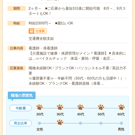
2ヶ月～ ■ご応募から最短3日後に開始可能 8月～、9月ス
期間
タートもOK！
時給2300円～ ■週払いOK
時給
交通費
交通費全額支給
看護師・准看護師
仕事内容
【介護施設で健康・体調管理がメイン＊看護師】▼具体的に
は…○バイタルチェック 体温・脈拍・呼吸・血圧…
職種未経験OK / ブランクOK / パソコンスキル不要 / 英語力不
応募資格
要
≪履歴書不要≫・年齢不問（50代・60代の方も活躍中！）・
未経験OK・ブランクOK・看護師資格（准看…
職場の雰囲気
年齢層
20代
30代
40代
50代
60代
男女比率
女性
男性