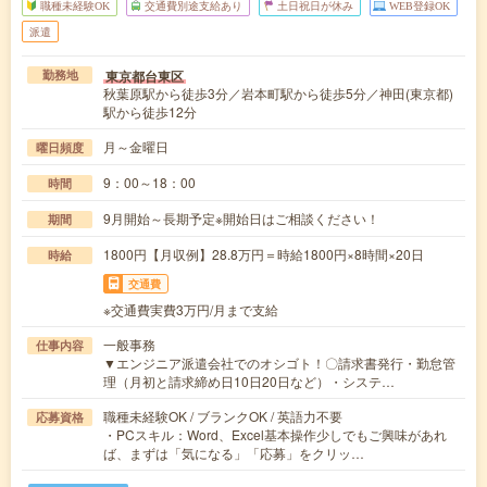
職種未経験OK
交通費別途支給あり
土日祝日が休み
WEB登録OK
派遣
東京都台東区
勤務地
秋葉原駅から徒歩3分／岩本町駅から徒歩5分／神田(東京都)
駅から徒歩12分
月～金曜日
曜日頻度
9：00～18：00
時間
9月開始～長期予定※開始日はご相談ください！
期間
1800円【月収例】28.8万円＝時給1800円×8時間×20日
時給
交通費
※交通費実費3万円/月まで支給
一般事務
仕事内容
▼エンジニア派遣会社でのオシゴト！〇請求書発行・勤怠管
理（月初と請求締め日10日20日など）・システ…
職種未経験OK / ブランクOK / 英語力不要
応募資格
・PCスキル：Word、Excel基本操作少しでもご興味があれ
ば、まずは「気になる」「応募」をクリッ…