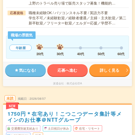
上野のトラベル売り場で販売スタッフ募集！機能的…
職種未経験OK / パソコンスキル不要 / 英語力不要
応募資格
学生不可／未経験歓迎／経験者優遇／主婦・主夫歓迎／第二
新卒歓迎／フリーター歓迎／エルダー応援／学歴不…
職場の雰囲気
年齢層
20代
30代
40代
50代
60代
気になる!
応募へ進む
詳しく見る
派遣会社
株式会社iDA
未読
掲載日
2026/08/07
NEW
1750円＊在宅あり！こつこつデータ集計等メ
インのお仕事＠NTTグループ
交通費別途支給あり
土日祝日が休み
在宅・リモート