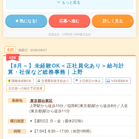
もっと見る
気になる!
応募へ進む
詳しく見る
派遣会社
CRESS LINK株式会社
未読
掲載日
2026/08/07
NEW
【8月～】未経験OK＜正社員化あり＞給与計
算・社保など総務事務｜上野
職種未経験OK
交通費別途支給あり
土日祝日が休み
WEB登録OK
正社員への紹介予定派遣
東京都台東区
勤務地
上野駅から徒歩10分／稲荷町(東京都)駅から徒歩8分／入谷
(東京都)駅から徒歩11分
✦【週5日】月～金（週休2日制）
曜日頻度
✦【7.5H】8:30～17:00（休憩1時間）
時間