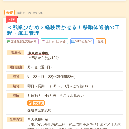
未読
掲載日
2026/08/07
NEW
＜残業少なめ＞経験活かせる！移動体通信の工
程・施工管理
交通費別途支給あり
土日祝日が休み
WEB登録OK
派遣
東京都台東区
勤務地
上野駅から徒歩10分
月～金（週5日）
曜日頻度
9：00～18：00(休憩時間60分)
時間
即日～長期 （8月～、9月～ご相談OK！）
期間
月給35万～45万円 ＊スキル見合い
時給
交通費
交通費全額支給
その他技術系
仕事内容
＼モバイル基地局の工程・施工管理をお任せします／【具体
的には】現場立会、進捗管理、業者管理の業務です…