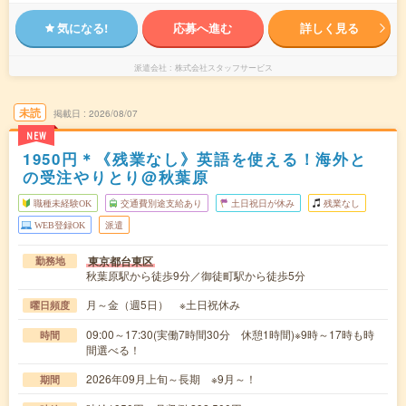
気になる!
応募へ進む
詳しく見る
派遣会社
株式会社スタッフサービス
未読
掲載日
2026/08/07
NEW
1950円＊《残業なし》英語を使える！海外と
の受注やりとり@秋葉原
職種未経験OK
交通費別途支給あり
土日祝日が休み
残業なし
WEB登録OK
派遣
東京都台東区
勤務地
秋葉原駅から徒歩9分／御徒町駅から徒歩5分
月～金（週5日） ※土日祝休み
曜日頻度
09:00～17:30(実働7時間30分 休憩1時間)※9時～17時も時
時間
間選べる！
2026年09月上旬～長期 ※9月～！
期間