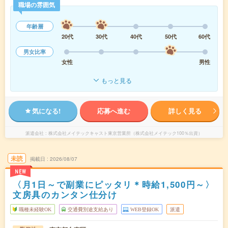
職場の雰囲気
年齢層
20代
30代
40代
50代
60代
男女比率
女性
男性
もっと見る
気になる!
応募へ進む
詳しく見る
派遣会社
株式会社メイテックキャスト東京営業所（株式会社メイテック100％出資）
未読
掲載日
2026/08/07
NEW
〈月1日～で副業にピッタリ＊時給1,500円～〉
文房具のカンタン仕分け
職種未経験OK
交通費別途支給あり
WEB登録OK
派遣