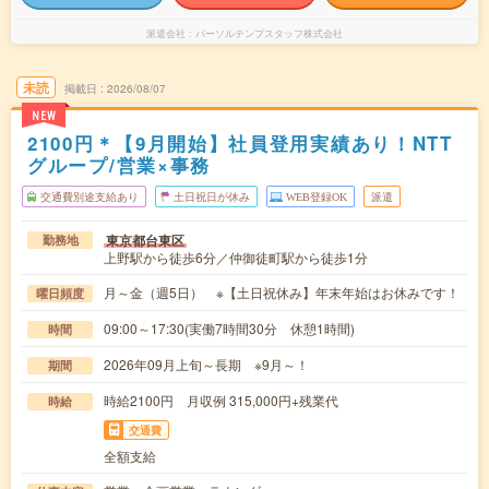
派遣会社
パーソルテンプスタッフ株式会社
未読
掲載日
2026/08/07
NEW
2100円＊【9月開始】社員登用実績あり！NTT
グループ/営業×事務
交通費別途支給あり
土日祝日が休み
WEB登録OK
派遣
東京都台東区
勤務地
上野駅から徒歩6分／仲御徒町駅から徒歩1分
月～金（週5日） ※【土日祝休み】年末年始はお休みです！
曜日頻度
09:00～17:30(実働7時間30分 休憩1時間)
時間
2026年09月上旬～長期 ※9月～！
期間
時給2100円 月収例 315,000円+残業代
時給
交通費
全額支給