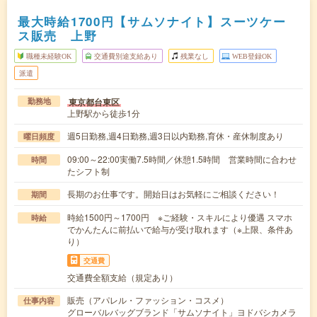
最大時給1700円【サムソナイト】スーツケー
ス販売 上野
職種未経験OK
交通費別途支給あり
残業なし
WEB登録OK
派遣
東京都台東区
勤務地
上野駅から徒歩1分
週5日勤務,週4日勤務,週3日以内勤務,育休・産休制度あり
曜日頻度
09:00～22:00実働7.5時間／休憩1.5時間 営業時間に合わせ
時間
たシフト制
長期のお仕事です。開始日はお気軽にご相談ください！
期間
時給1500円～1700円 ※ご経験・スキルにより優遇 スマホ
時給
でかんたんに前払いで給与が受け取れます（※上限、条件あ
り）
交通費
交通費全額支給（規定あり）
販売（アパレル・ファッション・コスメ）
仕事内容
グローバルバッグブランド「サムソナイト」ヨドバシカメラ