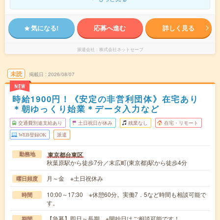
気になる!
応募へ進む
詳しく見る
派遣会社
株式会社ネットセーブ
未読
掲載日
2026/08/07
NEW
時給1900円！《安定の非営利団体》在宅あり
＊朝ゆっくり始業＊データ入力など
交通費別途支給あり
土日祝日が休み
残業なし
在宅・リモート
WEB登録OK
派遣
東京都台東区
勤務地
秋葉原駅から徒歩7分／末広町(東京都)駅から徒歩4分
月～金 ※土日祝休み
曜日頻度
10:00～17:30 ※休憩60分。実働7．5など時間も相談可能で
時間
す。
【急募】即日～長期 ※開始日はご相談可能です！
期間