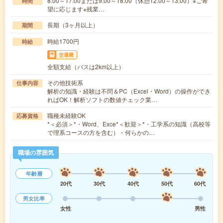
8:00～17:00または9:00～18:00（休憩12:00～13:00）※ご希
時間
望に応じます※残業…
長期（3ヶ月以上）
期間
時給1700円
時給
交通費
全額支給（バスは2km以上）
その他技術系
仕事内容
解析の知識・経験は不問＆PC（Excel・Word）の操作ができ
ればOK！解析ソフトの数値チェック業…
職種未経験OK
応募資格
*＜必須＞*・Word、Exce*＜歓迎＞*・工学系の知識（高校等
で理系コースの方を含む）・何らかの…
職場の雰囲気
年齢層
20代
30代
40代
50代
60代
男女比率
女性
男性