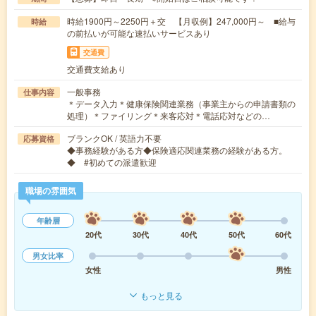
時給1900円～2250円＋交 【月収例】247,000円～ ■給与
時給
の前払いが可能な速払いサービスあり
交通費
交通費支給あり
一般事務
仕事内容
＊データ入力＊健康保険関連業務（事業主からの申請書類の
処理）＊ファイリング＊来客応対＊電話応対などの…
ブランクOK / 英語力不要
応募資格
◆事務経験がある方◆保険適応関連業務の経験がある方。
◆ #初めての派遣歓迎
職場の雰囲気
年齢層
20代
30代
40代
50代
60代
男女比率
女性
男性
もっと見る