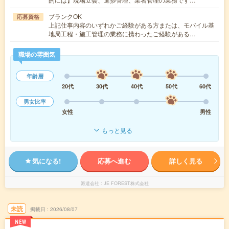
ブランクOK
応募資格
上記仕事内容のいずれかご経験がある方または、モバイル基
地局工程・施工管理の業務に携わったご経験がある…
職場の雰囲気
年齢層
20代
30代
40代
50代
60代
男女比率
女性
男性
もっと見る
気になる!
応募へ進む
詳しく見る
派遣会社
JE FOREST株式会社
未読
掲載日
2026/08/07
NEW