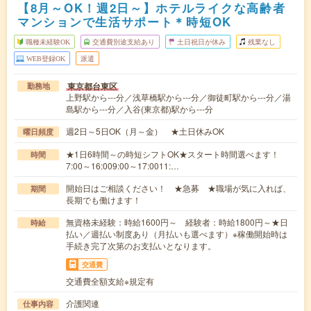
【8月～OK！週2日～】ホテルライクな高齢者
マンションで生活サポート＊時短OK
職種未経験OK
交通費別途支給あり
土日祝日が休み
残業なし
WEB登録OK
派遣
東京都台東区
勤務地
上野駅から---分／浅草橋駅から---分／御徒町駅から---分／湯
島駅から---分／入谷(東京都)駅から---分
週2日～5日OK（月～金） ★土日休みOK
曜日頻度
★1日6時間～の時短シフトOK★スタート時間選べます！
時間
7:00～16:009:00～17:0011:…
開始日はご相談ください！ ★急募 ★職場が気に入れば、
期間
長期でも働けます！
無資格未経験：時給1600円～ 経験者：時給1800円～★日
時給
払い／週払い制度あり（月払いも選べます）※稼働開始時は
手続き完了次第のお支払いとなります。
交通費
交通費全額支給※規定有
介護関連
仕事内容