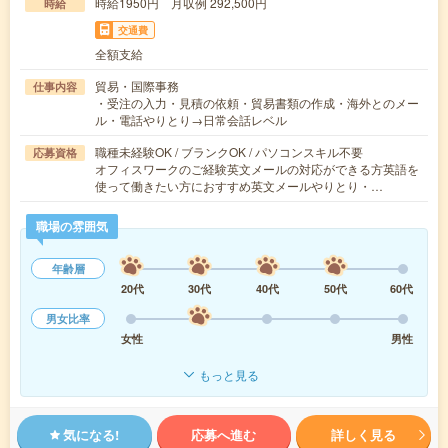
時給1950円 月収例 292,500円
時給
交通費
全額支給
貿易・国際事務
仕事内容
・受注の入力・見積の依頼・貿易書類の作成・海外とのメー
ル・電話やりとり→日常会話レベル
職種未経験OK / ブランクOK / パソコンスキル不要
応募資格
オフィスワークのご経験英文メールの対応ができる方英語を
使って働きたい方におすすめ英文メールやりとり・…
職場の雰囲気
年齢層
20代
30代
40代
50代
60代
男女比率
女性
男性
もっと見る
気になる!
応募へ進む
詳しく見る