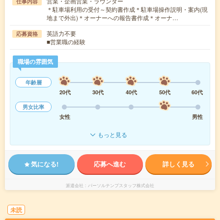
営業・企画営業・ラウンダー
仕事内容
＊駐車場利用の受付～契約書作成＊駐車場操作説明・案内(現
地まで外出)＊オーナーへの報告書作成＊オーナ…
英語力不要
応募資格
■営業職の経験
職場の雰囲気
年齢層
20代
30代
40代
50代
60代
男女比率
女性
男性
もっと見る
気になる!
応募へ進む
詳しく見る
派遣会社
パーソルテンプスタッフ株式会社
未読