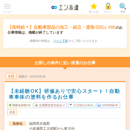
メニュー
気になる!
ログイン
検索
【高時給＊】自動車部品の加工・組立・塗装/日払いOK
のお
仕事情報は、掲載が終了しています
掲載時の情報は、
ページ下部
からご覧いただけます。
お探しの条件に近い派遣のお仕事
未読
掲載日
2026/08/08
【未経験OK】研修ありで安心スタート！自動
車車体の塗料を作るお仕事
職種未経験OK
交通費別途支給あり
土日祝日が休み
WEB登録OK
派遣
福岡県京都郡
勤務地
小波瀬西工大前駅から車10分