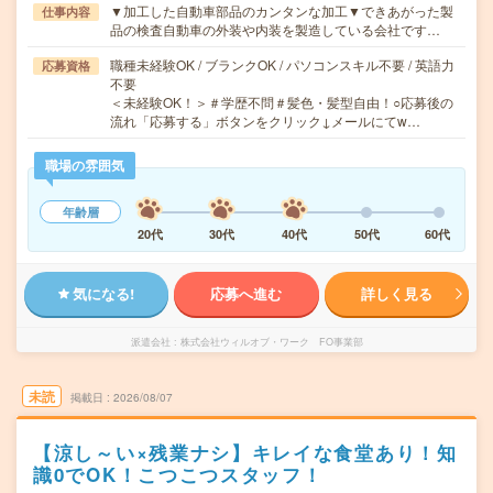
▼加工した自動車部品のカンタンな加工▼できあがった製
仕事内容
品の検査自動車の外装や内装を製造している会社です…
職種未経験OK / ブランクOK / パソコンスキル不要 / 英語力
応募資格
不要
＜未経験OK！＞＃学歴不問＃髪色・髪型自由！○応募後の
流れ「応募する」ボタンをクリック↓メールにてw…
職場の雰囲気
年齢層
20代
30代
40代
50代
60代
気になる!
応募へ進む
詳しく見る
派遣会社
株式会社ウィルオブ・ワーク FO事業部
未読
掲載日
2026/08/07
【涼し～い×残業ナシ】キレイな食堂あり！知
識0でOK！こつこつスタッフ！