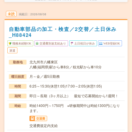
未読
掲載日
2026/08/08
自動車部品の加工・検査／2交替／土日休み
_H88424
職種未経験OK
交通費別途支給あり
土日祝日が休み
WEB登録OK
派遣
北九州市八幡東区
勤務地
八幡(福岡県)駅から車8分／枝光駅から車10分
月～金／週5日勤務
曜日頻度
6:25～15:30(休憩1:05)17:00～2:05(休憩1:05)
時間
即日～長期（3ヶ月以上） 最短で応募開始から1週間！
期間
時給1400円～1750円 ※研修期間中は時給1300円になり
時給
ます。
交通費
交通費規定内支給