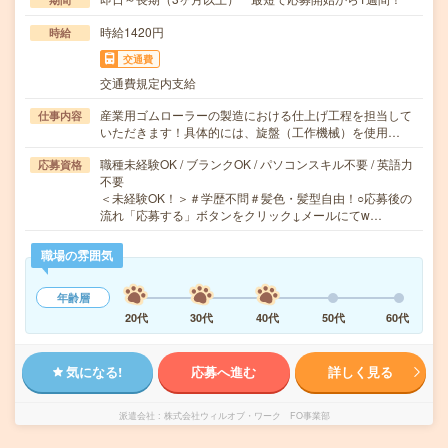
時給1420円
時給
交通費
交通費規定内支給
産業用ゴムローラーの製造における仕上げ工程を担当して
仕事内容
いただきます！具体的には、旋盤（工作機械）を使用…
職種未経験OK / ブランクOK / パソコンスキル不要 / 英語力
応募資格
不要
＜未経験OK！＞＃学歴不問＃髪色・髪型自由！○応募後の
流れ「応募する」ボタンをクリック↓メールにてw…
職場の雰囲気
年齢層
20代
30代
40代
50代
60代
気になる!
応募へ進む
詳しく見る
派遣会社
株式会社ウィルオブ・ワーク FO事業部