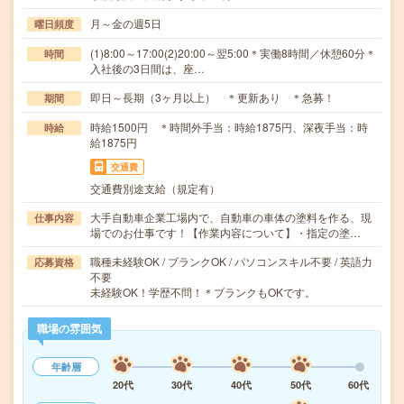
月～金の週5日
曜日頻度
(1)8:00～17:00(2)20:00～翌5:00＊実働8時間／休憩60分＊
時間
入社後の3日間は、座…
即日～長期（3ヶ月以上） ＊更新あり ＊急募！
期間
時給1500円 ＊時間外手当：時給1875円、深夜手当：時
時給
給1875円
交通費
交通費別途支給（規定有）
大手自動車企業工場内で、自動車の車体の塗料を作る、現
仕事内容
場でのお仕事です！【作業内容について】・指定の塗…
職種未経験OK / ブランクOK / パソコンスキル不要 / 英語力
応募資格
不要
未経験OK！学歴不問！＊ブランクもOKです。
職場の雰囲気
年齢層
20代
30代
40代
50代
60代