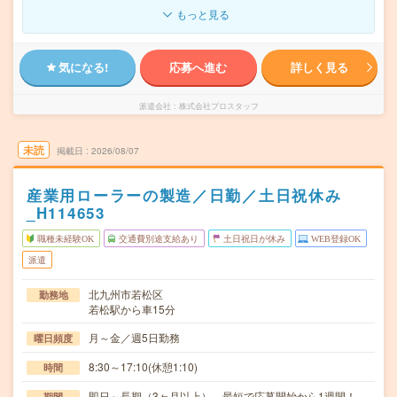
もっと見る
気になる!
応募へ進む
詳しく見る
派遣会社
株式会社プロスタッフ
未読
掲載日
2026/08/07
産業用ローラーの製造／日勤／土日祝休み
_H114653
職種未経験OK
交通費別途支給あり
土日祝日が休み
WEB登録OK
派遣
北九州市若松区
勤務地
若松駅から車15分
月～金／週5日勤務
曜日頻度
8:30～17:10(休憩1:10)
時間
即日～長期（3ヶ月以上） 最短で応募開始から1週間！
期間