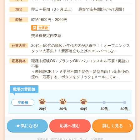
即日～長期（3ヶ月以上） 最短で応募開始から1週間！
期間
時給1600円～2000円
時給
交通費
交通費規定内支給
20代～50代の幅広い年代の方が活躍中！！オープニングス
仕事内容
タッフ大募集！！新部署立ち上げのメンバーにな…
職種未経験OK / ブランクOK / パソコンスキル不要 / 英語力
応募資格
不要
＜未経験OK！＞＃学歴不問＃髪色・髪型自由！○応募後の
流れ「応募する」ボタンをクリック↓メールにてw…
職場の雰囲気
年齢層
20代
30代
40代
50代
60代
気になる!
応募へ進む
詳しく見る
派遣会社
株式会社ウィルオブ・ワーク FO事業部