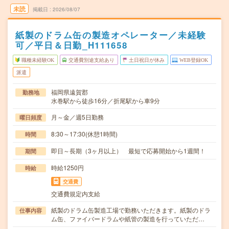
未読
掲載日
2026/08/07
紙製のドラム缶の製造オペレーター／未経験
可／平日＆日勤_H111658
職種未経験OK
交通費別途支給あり
土日祝日が休み
WEB登録OK
派遣
福岡県遠賀郡
勤務地
水巻駅から徒歩16分／折尾駅から車9分
月～金／週5日勤務
曜日頻度
8:30～17:30(休憩1時間)
時間
即日～長期（3ヶ月以上） 最短で応募開始から1週間！
期間
時給1250円
時給
交通費
交通費規定内支給
紙製のドラム缶製造工場で勤務いただきます。紙製のドラ
仕事内容
ム缶、ファイバードラムや紙管の製造を行っていただ…