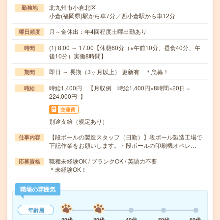
北九州市小倉北区
勤務地
小倉(福岡県)駅から車7分／西小倉駅から車12分
月～金休出：年4回程度土曜出勤あり
曜日頻度
(1) 8:00 ～ 17:00【休憩60分（※午前10分、昼食40分、午
時間
後10分）実働8時間】
即日 ～ 長期（3ヶ月以上） 更新有 ＊急募！
期間
時給1,400円 【月収例 時給1,400円×8時間×20日＝
時給
224,000円 】
交通費
別途支給（規定あり）
【段ボールの製造スタッフ（日勤）】段ボール製造工場で
仕事内容
下記作業をお願いします。・段ボールの印刷機オペレ…
職種未経験OK / ブランクOK / 英語力不要
応募資格
＊未経験OK！
職場の雰囲気
年齢層
20代
30代
40代
50代
60代