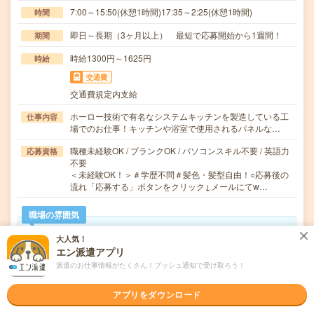
7:00～15:50(休憩1時間)17:35～2:25(休憩1時間)
時間
即日～長期（3ヶ月以上） 最短で応募開始から1週間！
期間
時給1300円～1625円
時給
交通費
交通費規定内支給
ホーロー技術で有名なシステムキッチンを製造している工
仕事内容
場でのお仕事！キッチンや浴室で使用されるパネルな…
職種未経験OK / ブランクOK / パソコンスキル不要 / 英語力
応募資格
不要
＜未経験OK！＞＃学歴不問＃髪色・髪型自由！○応募後の
流れ「応募する」ボタンをクリック↓メールにてw…
職場の雰囲気
大人気！
年齢層
エン派遣アプリ
20代
30代
40代
50代
60代
派遣のお仕事情報がたくさん！プッシュ通知で受け取ろう！
アプリをダウンロード
気になる!
応募へ進む
詳しく見る