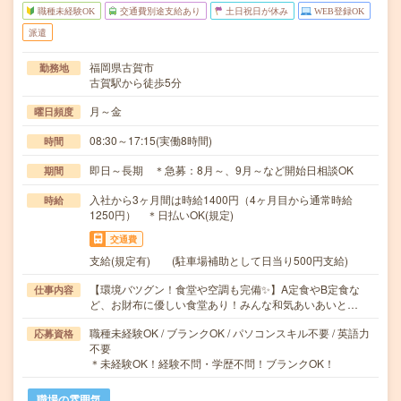
職種未経験OK
交通費別途支給あり
土日祝日が休み
WEB登録OK
派遣
福岡県古賀市
勤務地
古賀駅から徒歩5分
月～金
曜日頻度
08:30～17:15(実働8時間)
時間
即日～長期 ＊急募：8月～、9月～など開始日相談OK
期間
入社から3ヶ月間は時給1400円（4ヶ月目から通常時給
時給
1250円） ＊日払いOK(規定)
交通費
支給(規定有) (駐車場補助として日当り500円支給)
【環境バツグン！食堂や空調も完備✨】A定食やB定食な
仕事内容
ど、お財布に優しい食堂あり！みんな和気あいあいと…
職種未経験OK / ブランクOK / パソコンスキル不要 / 英語力
応募資格
不要
＊未経験OK！経験不問・学歴不問！ブランクOK！
職場の雰囲気