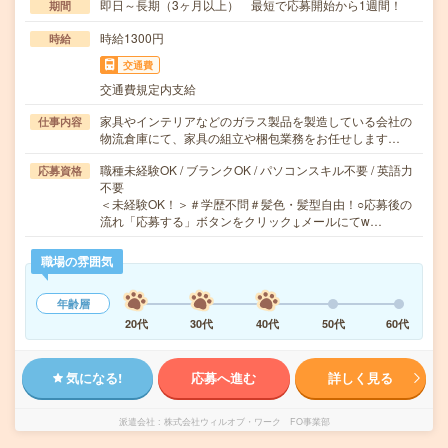
即日～長期（3ヶ月以上） 最短で応募開始から1週間！
期間
時給1300円
時給
交通費
交通費規定内支給
家具やインテリアなどのガラス製品を製造している会社の
仕事内容
物流倉庫にて、家具の組立や梱包業務をお任せします…
職種未経験OK / ブランクOK / パソコンスキル不要 / 英語力
応募資格
不要
＜未経験OK！＞＃学歴不問＃髪色・髪型自由！○応募後の
流れ「応募する」ボタンをクリック↓メールにてw…
職場の雰囲気
年齢層
20代
30代
40代
50代
60代
気になる!
応募へ進む
詳しく見る
派遣会社
株式会社ウィルオブ・ワーク FO事業部