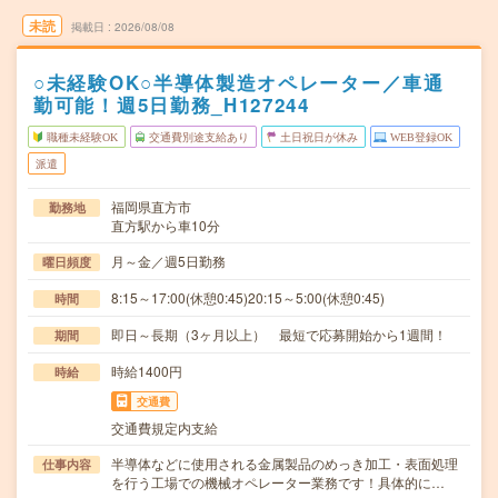
未読
掲載日
2026/08/08
○未経験OK○半導体製造オペレーター／車通
勤可能！週5日勤務_H127244
職種未経験OK
交通費別途支給あり
土日祝日が休み
WEB登録OK
派遣
福岡県直方市
勤務地
直方駅から車10分
月～金／週5日勤務
曜日頻度
8:15～17:00(休憩0:45)20:15～5:00(休憩0:45)
時間
即日～長期（3ヶ月以上） 最短で応募開始から1週間！
期間
時給1400円
時給
交通費
交通費規定内支給
半導体などに使用される金属製品のめっき加工・表面処理
仕事内容
を行う工場での機械オペレーター業務です！具体的に…