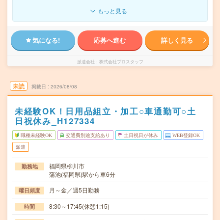
もっと見る
気になる!
応募へ進む
詳しく見る
派遣会社
株式会社プロスタッフ
未読
掲載日
2026/08/08
未経験OK！日用品組立・加工○車通勤可○土
日祝休み_H127334
職種未経験OK
交通費別途支給あり
土日祝日が休み
WEB登録OK
派遣
福岡県柳川市
勤務地
蒲池(福岡県)駅から車6分
月～金／週5日勤務
曜日頻度
8:30～17:45(休憩1:15)
時間