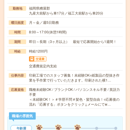
福岡県糟屋郡
勤務地
九産大前駅から車17分／福工大前駅から車20分
月～金／週5日勤務
曜日頻度
8:00～17:00(休憩1時間)
時間
即日～長期（3ヶ月以上） 最短で応募開始から1週間！
期間
時給1200円
時給
交通費
交通費規定内支給
印刷工場でのスタッフ募集！未経験OK○紙製品の型抜き作
仕事内容
業を手作業で行っていただきます。印刷された横1…
職種未経験OK / ブランクOK / パソコンスキル不要 / 英語力
応募資格
不要
＜未経験OK！＞＃学歴不問＃髪色・髪型自由！○応募後の
流れ「応募する」ボタンをクリック↓メールにてw…
職場の雰囲気
年齢層