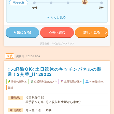
男女比率
女性
男性
もっと見る
気になる!
応募へ進む
詳しく見る
派遣会社
株式会社プロスタッフ
未読
掲載日
2026/08/06
○未経験OK○土日祝休のキッチンパネルの製
造！2交替_H129222
職種未経験OK
交通費別途支給あり
土日祝日が休み
WEB登録OK
派遣
福岡県鞍手郡
勤務地
鞍手駅から車8分／筑前垣生駅から車9分
月～金／週5日勤務
曜日頻度