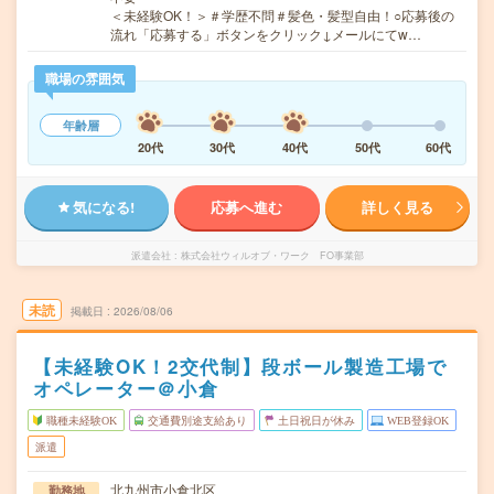
＜未経験OK！＞＃学歴不問＃髪色・髪型自由！○応募後の
流れ「応募する」ボタンをクリック↓メールにてw…
職場の雰囲気
年齢層
20代
30代
40代
50代
60代
気になる!
応募へ進む
詳しく見る
派遣会社
株式会社ウィルオブ・ワーク FO事業部
未読
掲載日
2026/08/06
【未経験OK！2交代制】段ボール製造工場で
オペレーター＠小倉
職種未経験OK
交通費別途支給あり
土日祝日が休み
WEB登録OK
派遣
北九州市小倉北区
勤務地