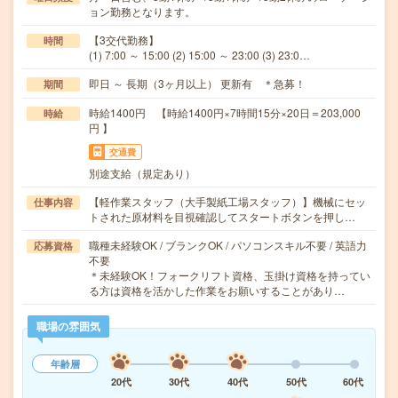
ョン勤務となります。
【3交代勤務】
時間
(1) 7:00 ～ 15:00 (2) 15:00 ～ 23:00 (3) 23:0…
即日 ～ 長期（3ヶ月以上） 更新有 ＊急募！
期間
時給1400円 【時給1400円×7時間15分×20日＝203,000
時給
円 】
交通費
別途支給（規定あり）
【軽作業スタッフ（大手製紙工場スタッフ）】機械にセッ
仕事内容
トされた原材料を目視確認してスタートボタンを押し…
職種未経験OK / ブランクOK / パソコンスキル不要 / 英語力
応募資格
不要
＊未経験OK！フォークリフト資格、玉掛け資格を持ってい
る方は資格を活かした作業をお願いすることがあり…
職場の雰囲気
年齢層
20代
30代
40代
50代
60代