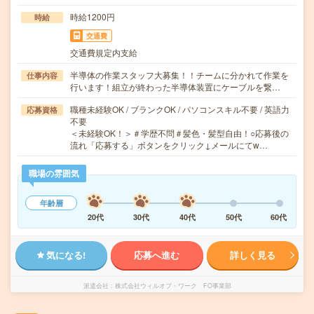
時給1200円
時給
交通費
交通費規定内支給
半導体の作業スタッフ大募集！！チームに分かれて作業を
仕事内容
行います！組立が終わった半導体装置にケーブルを繋…
職種未経験OK / ブランクOK / パソコンスキル不要 / 英語力
応募資格
不要
＜未経験OK！＞＃学歴不問＃髪色・髪型自由！○応募後の
流れ「応募する」ボタンをクリック↓メールにてw…
職場の雰囲気
年齢層
20代
30代
40代
50代
60代
気になる!
応募へ進む
詳しく見る
派遣会社
株式会社ウィルオブ・ワーク FO事業部