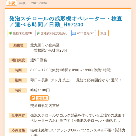
未読
掲載日
2026/08/07
発泡スチロールの成形機オペレーター・検査
／選べる時間／日勤_H97240
職種未経験OK
交通費別途支給あり
WEB登録OK
派遣
北九州市小倉南区
勤務地
下曽根駅から徒歩23分
週5日勤務
曜日頻度
8:00～17:00(休憩1時間)10:00～19:00(休憩1時間)
時間
即日～長期（3ヶ月以上） 最短で応募開始から1週間！
期間
時給1108円
時給
交通費
交通費規定内支給
発泡スチロールやコルク製品を作っている工場での成形オ
仕事内容
ペレーターのお仕事です！○発泡スチロール・発砲ポ…
職種未経験OK / ブランクOK / パソコンスキル不要 / 英語力
応募資格
不要