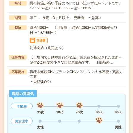
夏の気温が高い季節については下記いずれかシフトです。
時間
17：25～翌2：0018：25～翌3：0019…
即日 ～ 長期（3ヶ月以上） 更新有 ＊急募！
期間
時給1300円 【月収例： 時給1,300円×7時間35分×20
時給
日 ＝197166円 】
交通費
別途支給（規定あり）
【工場内で自動車部品の製造】完成品を指定された箇所へ
仕事内容
貼付2kg程度の小さな自動車部品です。 ↓部品の…
職種未経験OK / ブランクOK / パソコンスキル不要 / 英語力
応募資格
不要
＊未経験OK！
職場の雰囲気
年齢層
20代
30代
40代
50代
60代
男女比率
女性
男性