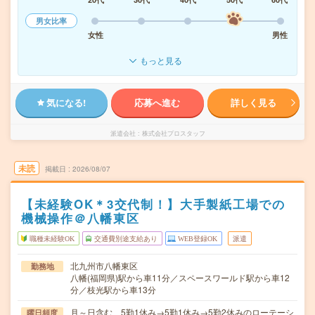
男女比率
女性
男性
もっと見る
気になる!
応募へ進む
詳しく見る
派遣会社
株式会社プロスタッフ
未読
掲載日
2026/08/07
【未経験OK＊3交代制！】大手製紙工場での
機械操作＠八幡東区
職種未経験OK
交通費別途支給あり
WEB登録OK
派遣
北九州市八幡東区
勤務地
八幡(福岡県)駅から車11分／スペースワールド駅から車12
分／枝光駅から車13分
月～日含む、5勤1休み→5勤1休み→5勤2休みのローテーシ
曜日頻度