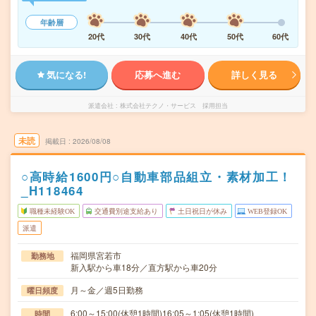
年齢層
20代
30代
40代
50代
60代
気になる!
応募へ進む
詳しく見る
派遣会社
株式会社テクノ・サービス 採用担当
未読
掲載日
2026/08/08
○高時給1600円○自動車部品組立・素材加工！
_H118464
職種未経験OK
交通費別途支給あり
土日祝日が休み
WEB登録OK
派遣
福岡県宮若市
勤務地
新入駅から車18分／直方駅から車20分
月～金／週5日勤務
曜日頻度
6:00～15:00(休憩1時間)16:05～1:05(休憩1時間)
時間