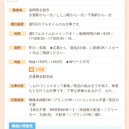
福岡県古賀市
勤務地
古賀駅から---分／ししぶ駅から---分／千鳥駅から---分
週5日のフルタイムのお仕事です。
曜日頻度
週5フルタイムがメインです！＜勤務時間の例＞8:00～
時間
17:008:30～17:309:00～18:…
即日～長期 ★応募から「最短2日後」に勤務OK！スター
期間
ト日はご相談ください。
時給1150円～1450円 ★Wワーク不可
時給
交通費
交通費全額支給
＼ものづくりスタッフ募集／部品の組み立てや加工、検査
仕事内容
などを行うお仕事です。丁寧な研修があるので、もの…
職種未経験OK / ブランクOK / パソコンスキル不要 / 英語力
応募資格
不要
【来社不要、WEB登録OK！】〇未経験大歓迎！〇フリー
ター、主婦(夫) 大歓迎！〇ブランクOK〇週5…
職場の雰囲気