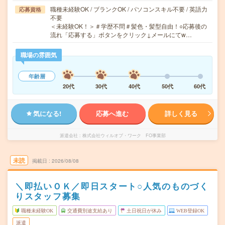
職種未経験OK / ブランクOK / パソコンスキル不要 / 英語力
応募資格
不要
＜未経験OK！＞＃学歴不問＃髪色・髪型自由！○応募後の
流れ「応募する」ボタンをクリック↓メールにてw…
職場の雰囲気
年齢層
20代
30代
40代
50代
60代
気になる!
応募へ進む
詳しく見る
派遣会社
株式会社ウィルオブ・ワーク FO事業部
未読
掲載日
2026/08/08
＼即払いＯＫ／即日スタート○人気のものづく
りスタッフ募集
職種未経験OK
交通費別途支給あり
土日祝日が休み
WEB登録OK
派遣