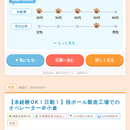
年齢層
20代
30代
40代
50代
60代
男女比率
女性
男性
もっと見る
気になる!
応募へ進む
詳しく見る
派遣会社
株式会社ビート 福岡支店
未読
掲載日
2026/08/07
【未経験OK！日勤！】段ボール製造工場での
オペレーター＠小倉
職種未経験OK
交通費別途支給あり
土日祝日が休み
WEB登録OK
派遣