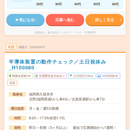
20代
30代
40代
50代
60代
気になる!
応募へ進む
詳しく見る
派遣会社
株式会社ウィルオブ・ワーク FO事業部
未読
掲載日
2026/08/07
半導体装置の動作チェック／土日祝休み
_H100080
職種未経験OK
交通費別途支給あり
土日祝日が休み
WEB登録OK
派遣
福岡県久留米市
勤務地
北野(福岡県)駅から車4分／古賀茶屋駅から車7分
月～金／週5日勤務
曜日頻度
8:20～17:30(休憩1:10)
時間
即日～長期（3ヶ月以上） 最短で応募開始から1週間！
期間