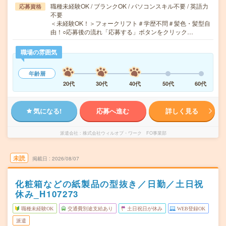
職種未経験OK / ブランクOK / パソコンスキル不要 / 英語力
応募資格
不要
＜未経験OK！＞フォークリフト＃学歴不問＃髪色・髪型自
由！○応募後の流れ「応募する」ボタンをクリック…
職場の雰囲気
年齢層
20代
30代
40代
50代
60代
気になる!
応募へ進む
詳しく見る
派遣会社
株式会社ウィルオブ・ワーク FO事業部
未読
掲載日
2026/08/07
化粧箱などの紙製品の型抜き／日勤／土日祝
休み_H107273
職種未経験OK
交通費別途支給あり
土日祝日が休み
WEB登録OK
派遣