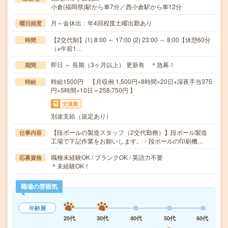
小倉(福岡県)駅から車7分／西小倉駅から車12分
月～金休出：年4回程度土曜出勤あり
曜日頻度
【2交代制】(1) 8:00 ～ 17:00 (2) 23:00 ～ 8:00【休憩60分
時間
（※午前1…
即日 ～ 長期（3ヶ月以上） 更新有 ＊急募！
期間
時給1500円 【月収例 1,500円×8時間×20日+深夜手当375
時給
円×5時間×10日＝258,750円 】
交通費
別途支給（規定あり）
【段ボールの製造スタッフ（2交代勤務）】段ボール製造
仕事内容
工場で下記作業をお願いします。・段ボールの印刷機…
職種未経験OK / ブランクOK / 英語力不要
応募資格
＊未経験OK！
職場の雰囲気
年齢層
20代
30代
40代
50代
60代