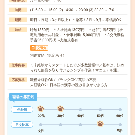
(1) 6:30 ～ 15:00 (2) 14:30 ～ 23:00 (3) 22:30 ～ 7:0…
時間
即日～長期（3ヶ月以上）＊急募！8月～9月～等相談OK！
期間
時給1850円 ＊入社特典130万円 ＊赴任手当5万円（社
時給
宅利用者のみ対象）＊食事補助15,000円/月 ＊3交代勤務
手当26,000円/月 ※支給規定有
交通費
別途支給（規定あり）
＼未経験からスタートした方が多数活躍中／基本は、決め
仕事内容
られた部品を取り付けるシンプル作業！マニュアル通…
職種未経験OK / ブランクOK / 英語力不要
応募資格
未経験OK！日本語の漢字の読み書きができる方
職場の雰囲気
年齢層
20代
30代
40代
50代
60代
男女比率
女性
男性