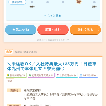
男女比率
女性
男性
もっと見る
気になる!
応募へ進む
詳しく見る
派遣会社
株式会社プロスタッフ
未読
掲載日
2026/08/08
＼未経験OK／入社特典最大135万円！日産車
体九州で車体組立＊寮完備〇
職種未経験OK
交通費別途支給あり
土日祝日が休み
WEB登録OK
派遣
福岡県京都郡
勤務地
小波瀬西工大前駅から車8分／苅田駅から車9分／行橋駅か
ら車13分
月～金の週5日、祝日
曜日頻度