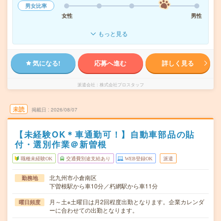
男女比率
女性
男性
もっと見る
気になる!
応募へ進む
詳しく見る
派遣会社
株式会社プロスタッフ
未読
掲載日
2026/08/07
【未経験OK＊車通勤可！】自動車部品の貼
付・選別作業＠新曽根
職種未経験OK
交通費別途支給あり
WEB登録OK
派遣
北九州市小倉南区
勤務地
下曽根駅から車10分／朽網駅から車11分
月～土※土曜日は月2回程度出勤となります。企業カレンダ
曜日頻度
ーに合わせての出勤となります。