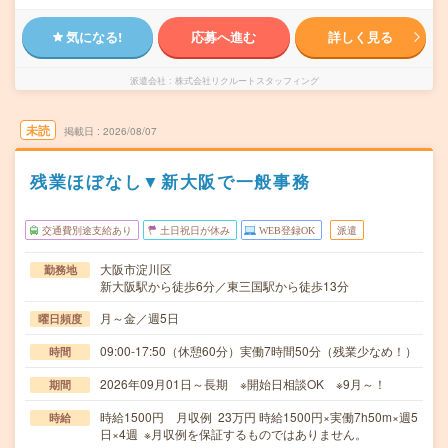
気になる!
応募へ進む
詳しく見る
派遣会社
株式会社リクルートスタッフィング
未読
掲載日
2026/08/07
残業ほぼなし▼新大阪で一般事務
交通費別途支給あり
土日祝日が休み
WEB登録OK
派遣
大阪市淀川区
勤務地
新大阪駅から徒歩6分／東三国駅から徒歩13分
月～金／週5日
曜日頻度
09:00-17:50（休憩60分）実働7時間50分（残業少なめ！）
時間
2026年09月01日～長期 ※開始日相談OK ※9月～！
期間
時給1500円 月収例 23万円 時給1500円×実働7h50m×週5
時給
日×4週 ※月収例を保証するものではありません。