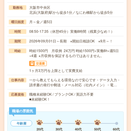
大阪市中央区
勤務地
北浜(大阪府)駅から徒歩1分／なにわ橋駅から徒歩5分
月～金／週5日
曜日頻度
08:50-17:35（休憩45分）実働8時間（残業少なめ！）
時間
2026年09月01日～長期 ※開始日相談OK ※9月～！
期間
時給1500円 月収例 24万円 時給1500円×実働8h×週5日
時給
×4週 ※月収例を保証するものではありません。
交通費
1ヶ月3万円を上限として実費支給
一から教えてもらえる環境なので安心です・データ入力・
仕事内容
請求書の発行や郵送・メール対応（社内メイン）・電…
職種未経験OK / ブランクOK / 英語力不要
応募資格
■未経験OK！
職場の雰囲気
年齢層
20代
30代
40代
50代
60代