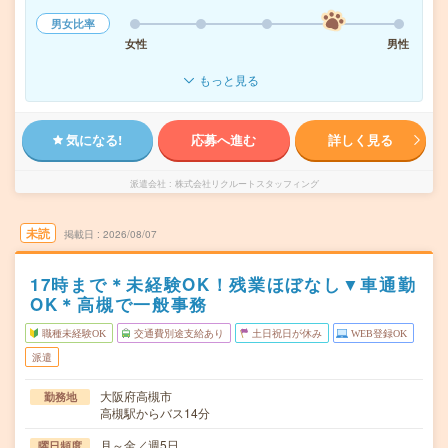
男女比率
女性
男性
もっと見る
気になる!
応募へ進む
詳しく見る
派遣会社
株式会社リクルートスタッフィング
未読
掲載日
2026/08/07
17時まで＊未経験OK！残業ほぼなし▼車通勤
OK＊高槻で一般事務
職種未経験OK
交通費別途支給あり
土日祝日が休み
WEB登録OK
派遣
大阪府高槻市
勤務地
高槻駅からバス14分
月～金／週5日
曜日頻度