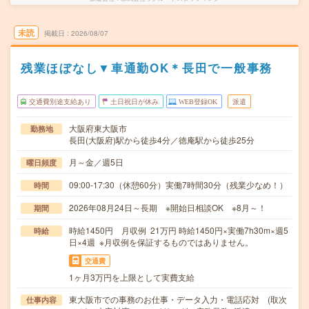
未読
掲載日
2026/08/07
残業ほぼなし▼車通勤OK＊長田で一般事務
交通費別途支給あり
土日祝日が休み
WEB登録OK
派遣
大阪府東大阪市
勤務地
長田(大阪府)駅から徒歩4分／徳庵駅から徒歩25分
月～金／週5日
曜日頻度
09:00-17:30（休憩60分）実働7時間30分（残業少なめ！）
時間
2026年08月24日～長期 ※開始日相談OK ※8月～！
期間
時給1450円 月収例 21万円 時給1450円×実働7h30m×週5
時給
日×4週 ※月収例を保証するものではありません。
交通費
1ヶ月3万円を上限として実費支給
東大阪市での事務のお仕事・データ入力・電話応対 (取次
仕事内容