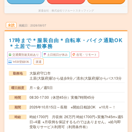
派遣会社
株式会社リクルートスタッフィング
未読
掲載日
2026/08/07
17時まで＊服装自由＊自転車・バイク通勤OK
＊土居で一般事務
交通費別途支給あり
土日祝日が休み
在宅・リモート
WEB登録OK
派遣
大阪府守口市
勤務地
土居(大阪府)駅から徒歩9分／清水(大阪府)駅からバス13分
月～金／週5日
曜日頻度
08:30-17:00（休憩45分）実働7時間45分
時間
2026年10月15日～長期 ※開始日相談OK ※10月～！
期間
時給1700円 月収例 26万円 時給1700円×実働7h45m×週5
時給
日×4週 ※月収例を保証するものではありません。※給与即
受取りサービス利用可（利用条件有）