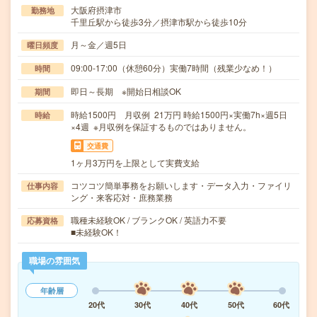
大阪府摂津市
勤務地
千里丘駅から徒歩3分／摂津市駅から徒歩10分
月～金／週5日
曜日頻度
09:00-17:00（休憩60分）実働7時間（残業少なめ！）
時間
即日～長期 ※開始日相談OK
期間
時給1500円 月収例 21万円 時給1500円×実働7h×週5日
時給
×4週 ※月収例を保証するものではありません。
交通費
1ヶ月3万円を上限として実費支給
コツコツ簡単事務をお願いします・データ入力・ファイリ
仕事内容
ング・来客応対・庶務業務
職種未経験OK / ブランクOK / 英語力不要
応募資格
■未経験OK！
職場の雰囲気
年齢層
20代
30代
40代
50代
60代