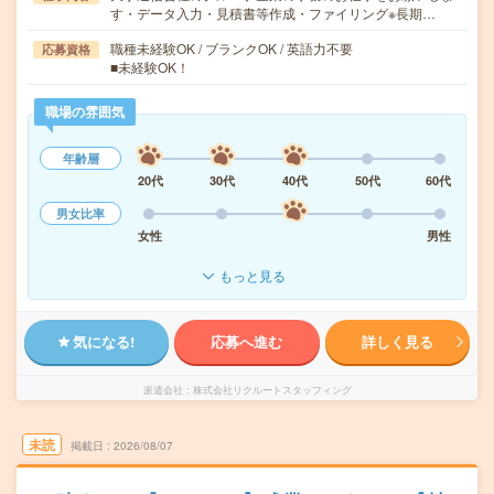
す・データ入力・見積書等作成・ファイリング※長期…
職種未経験OK / ブランクOK / 英語力不要
応募資格
■未経験OK！
職場の雰囲気
年齢層
20代
30代
40代
50代
60代
男女比率
女性
男性
もっと見る
気になる!
応募へ進む
詳しく見る
派遣会社
株式会社リクルートスタッフィング
未読
掲載日
2026/08/07