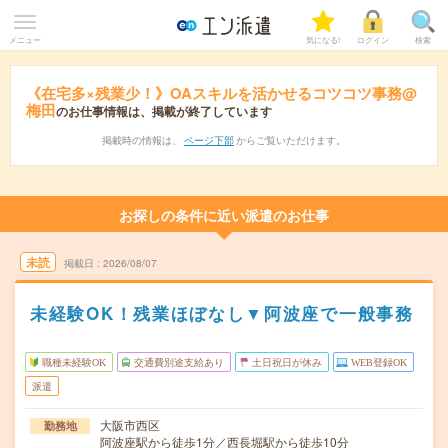
メニュー
気になる!
ログイン
検索
《在宅多×残業少！》OAスキルを活かせるコツコツ事務@
梅田
のお仕事情報は、掲載が終了しています
掲載時の情報は、
ページ下部
からご覧いただけます。
お探しの条件に近い派遣のお仕事
未読
掲載日
2026/08/07
未経験OK！残業ほぼなし▼阿波座で一般事務
職種未経験OK
交通費別途支給あり
土日祝日が休み
WEB登録OK
派遣
大阪市西区
勤務地
阿波座駅から徒歩1分／西長堀駅から徒歩10分