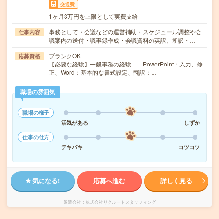
交通費
1ヶ月3万円を上限として実費支給
事務として・会議などの運営補助・スケジュール調整や会
仕事内容
議案内の送付・議事録作成・会議資料の英訳、和訳・…
ブランクOK
応募資格
【必要な経験】一般事務の経験 PowerPoint：入力、修
正、Word：基本的な書式設定、翻訳：…
職場の雰囲気
職場の様子
活気がある
しずか
仕事の仕方
テキパキ
コツコツ
気になる!
応募へ進む
詳しく見る
派遣会社
株式会社リクルートスタッフィング