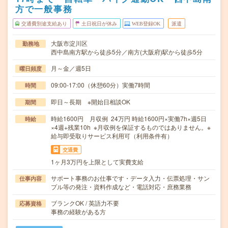
方で一般事務
交通費別途支給あり
土日祝日が休み
WEB登録OK
派遣
大阪市淀川区
勤務地
西中島南方駅から徒歩5分／南方(大阪府)駅から徒歩5分
月～金／週5日
曜日頻度
09:00-17:00（休憩60分）実働7時間
時間
即日～長期 ※開始日相談OK
期間
時給1600円 月収例 24万円 時給1600円×実働7h×週5日
時給
×4週+残業10h ※月収例を保証するものではありません。※
給与即受取りサービス利用可（利用条件有）
交通費
1ヶ月3万円を上限として実費支給
サポート事務のお仕事です・データ入力・伝票処理・サン
仕事内容
プル等の発注・資料作成など・電話対応・庶務業務
ブランクOK / 英語力不要
応募資格
事務の経験がある方