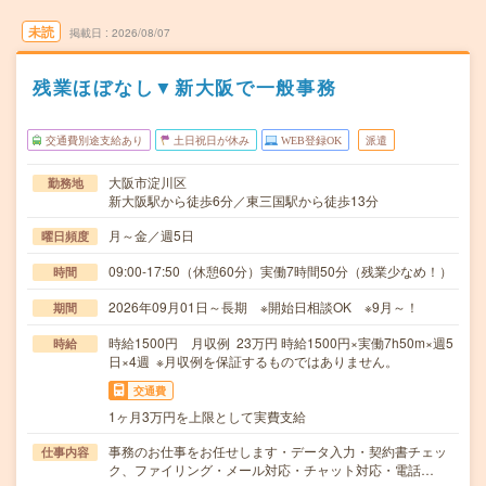
未読
掲載日
2026/08/07
残業ほぼなし▼新大阪で一般事務
交通費別途支給あり
土日祝日が休み
WEB登録OK
派遣
大阪市淀川区
勤務地
新大阪駅から徒歩6分／東三国駅から徒歩13分
月～金／週5日
曜日頻度
09:00-17:50（休憩60分）実働7時間50分（残業少なめ！）
時間
2026年09月01日～長期 ※開始日相談OK ※9月～！
期間
時給1500円 月収例 23万円 時給1500円×実働7h50m×週5
時給
日×4週 ※月収例を保証するものではありません。
交通費
1ヶ月3万円を上限として実費支給
事務のお仕事をお任せします・データ入力・契約書チェッ
仕事内容
ク、ファイリング・メール対応・チャット対応・電話…