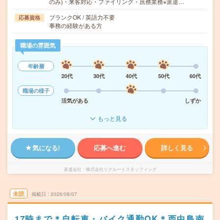
のみ)・来客対応・ファイリング・庶務業務※派遣…
ブランクOK / 英語力不要
応募資格
事務の経験がある方
職場の雰囲気
年齢層
20代
30代
40代
50代
60代
職場の様子
活気がある
しずか
もっと見る
気になる!
応募へ進む
詳しく見る
派遣会社
株式会社リクルートスタッフィング
未読
掲載日
2026/08/07
17時まで＊自転車・バイク通勤OK＊西中島南