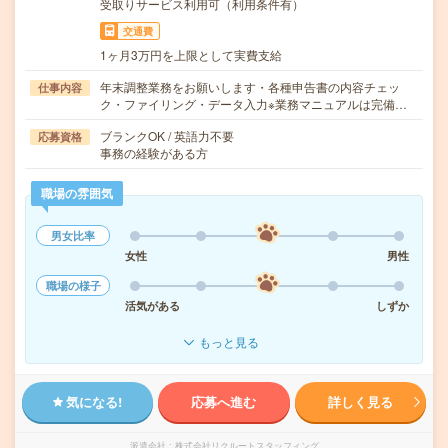
受取りサービス利用可（利用条件有）
交通費
1ヶ月3万円を上限として実費支給
年末調整業務をお願いします・各種申告書の内容チェッ
仕事内容
ク・ファイリング・データ入力※業務マニュアルは完備…
ブランクOK / 英語力不要
応募資格
事務の経験がある方
職場の雰囲気
男女比率
女性
男性
職場の様子
活気がある
しずか
もっと見る
気になる!
応募へ進む
詳しく見る
派遣会社
株式会社リクルートスタッフィング