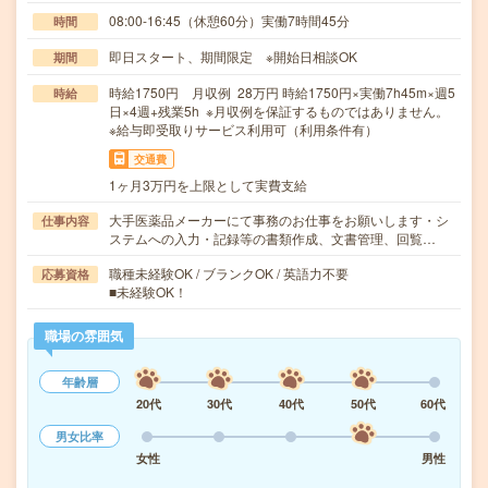
08:00-16:45（休憩60分）実働7時間45分
時間
即日スタート、期間限定 ※開始日相談OK
期間
時給1750円 月収例 28万円 時給1750円×実働7h45m×週5
時給
日×4週+残業5h ※月収例を保証するものではありません。
※給与即受取りサービス利用可（利用条件有）
交通費
1ヶ月3万円を上限として実費支給
大手医薬品メーカーにて事務のお仕事をお願いします・シ
仕事内容
ステムへの入力・記録等の書類作成、文書管理、回覧…
職種未経験OK / ブランクOK / 英語力不要
応募資格
■未経験OK！
職場の雰囲気
年齢層
20代
30代
40代
50代
60代
男女比率
女性
男性