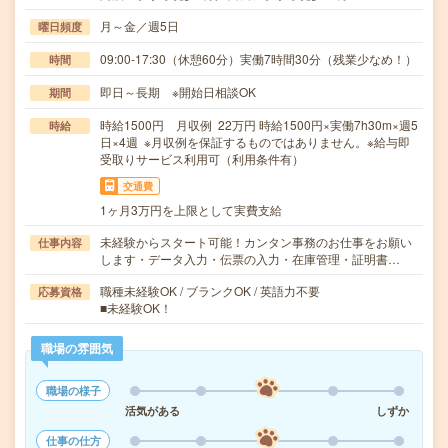
月～金／週5日
曜日頻度
09:00-17:30（休憩60分）実働7時間30分（残業少なめ！）
時間
即日～長期 ※開始日相談OK
期間
時給1500円 月収例 22万円 時給1500円×実働7h30m×週5
時給
日×4週 ※月収例を保証するものではありません。※給与即
受取りサービス利用可（利用条件有）
交通費
1ヶ月3万円を上限として実費支給
未経験からスタート可能！カンタン事務のお仕事をお願い
仕事内容
します・データ入力・伝票の入力・在庫管理・証明書…
職種未経験OK / ブランクOK / 英語力不要
応募資格
■未経験OK！
職場の雰囲気
職場の様子
活気がある
しずか
仕事の仕方