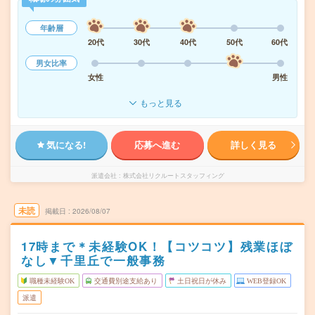
年齢層
20代
30代
40代
50代
60代
男女比率
女性
男性
もっと見る
気になる!
応募へ進む
詳しく見る
派遣会社
株式会社リクルートスタッフィング
未読
掲載日
2026/08/07
17時まで＊未経験OK！【コツコツ】残業ほぼ
なし▼千里丘で一般事務
職種未経験OK
交通費別途支給あり
土日祝日が休み
WEB登録OK
派遣