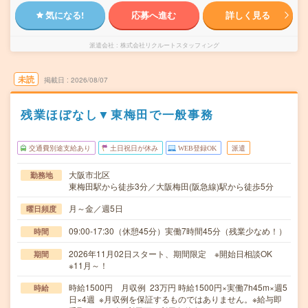
気になる!
応募へ進む
詳しく見る
派遣会社
株式会社リクルートスタッフィング
未読
掲載日
2026/08/07
残業ほぼなし▼東梅田で一般事務
交通費別途支給あり
土日祝日が休み
WEB登録OK
派遣
大阪市北区
勤務地
東梅田駅から徒歩3分／大阪梅田(阪急線)駅から徒歩5分
月～金／週5日
曜日頻度
09:00-17:30（休憩45分）実働7時間45分（残業少なめ！）
時間
2026年11月02日スタート、期間限定 ※開始日相談OK
期間
※11月～！
時給1500円 月収例 23万円 時給1500円×実働7h45m×週5
時給
日×4週 ※月収例を保証するものではありません。※給与即