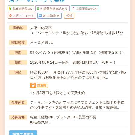
職種未経験OK
交通費別途支給あり
土日祝日が休み
在宅・リモート
WEB登録OK
派遣
大阪市此花区
勤務地
ユニバーサルシティ駅から徒歩3分／桜島駅から徒歩15分
月～金／週5日
曜日頻度
09:00-17:45（休憩60分）実働7時間45分（残業少なめ！）
時間
2026年08月24日～長期 ※開始日相談OK ※8月～！
期間
時給1800円 月収例 27万円 時給1800円×実働7h45m×週5
時給
日×4週 ※月収例を保証するものではありません。
交通費
1ヶ月3万円を上限として実費支給
テーマパーク内のオフィスにてプロジェクトに関する事務
仕事内容
のお仕事です・各部署との会議の調整、参加・関連部…
職種未経験OK / ブランクOK / 英語力不要
応募資格
■未経験OK！
職場の雰囲気