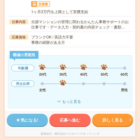
交通費
1ヶ月3万円を上限として実費支給
分譲マンションの管理に関わるかんたん事務サポートのお
仕事内容
仕事です・データ入力・契約書の内容チェック・書類…
ブランクOK / 英語力不要
応募資格
事務の経験がある方
職場の雰囲気
年齢層
20代
30代
40代
50代
60代
男女比率
女性
男性
もっと見る
気になる!
応募へ進む
詳しく見る
派遣会社
株式会社リクルートスタッフィング