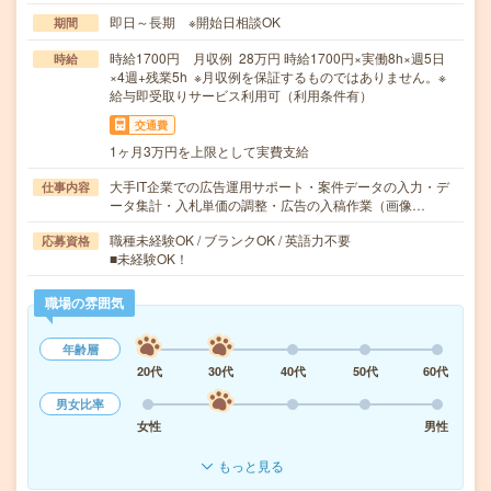
即日～長期 ※開始日相談OK
期間
時給1700円 月収例 28万円 時給1700円×実働8h×週5日
時給
×4週+残業5h ※月収例を保証するものではありません。※
給与即受取りサービス利用可（利用条件有）
交通費
1ヶ月3万円を上限として実費支給
大手IT企業での広告運用サポート・案件データの入力・デ
仕事内容
ータ集計・入札単価の調整・広告の入稿作業（画像…
職種未経験OK / ブランクOK / 英語力不要
応募資格
■未経験OK！
職場の雰囲気
年齢層
20代
30代
40代
50代
60代
男女比率
女性
男性
もっと見る