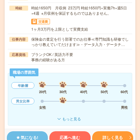
時給1650円 月収例 23万円 時給1650円×実働7h×週5日
時給
×4週 ※月収例を保証するものではありません。
交通費
1ヶ月3万円を上限として実費支給
保険金の査定を行う部署でのお仕事≪専門知識も研修でし
仕事内容
っかり教えていてだけます≫・データ入力・データチ…
ブランクOK / 英語力不要
応募資格
事務の経験がある方
職場の雰囲気
年齢層
20代
30代
40代
50代
60代
男女比率
女性
男性
もっと見る
気になる!
応募へ進む
詳しく見る