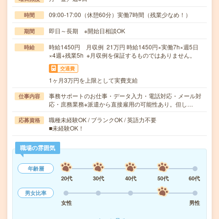
09:00-17:00（休憩60分）実働7時間（残業少なめ！）
時間
即日～長期 ※開始日相談OK
期間
時給1450円 月収例 21万円 時給1450円×実働7h×週5日
時給
×4週+残業5h ※月収例を保証するものではありません。
交通費
1ヶ月3万円を上限として実費支給
事務サポートのお仕事・データ入力・電話対応・メール対
仕事内容
応・庶務業務※派遣から直接雇用の可能性あり。但し…
職種未経験OK / ブランクOK / 英語力不要
応募資格
■未経験OK！
職場の雰囲気
年齢層
20代
30代
40代
50代
60代
男女比率
女性
男性