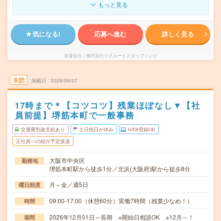
もっと見る
気になる!
応募へ進む
詳しく見る
派遣会社
株式会社リクルートスタッフィング
未読
掲載日
2026/08/07
17時まで＊【コツコツ】残業ほぼなし▼【社
員前提】堺筋本町で一般事務
交通費別途支給あり
土日祝日が休み
WEB登録OK
正社員への紹介予定派遣
大阪市中央区
勤務地
堺筋本町駅から徒歩1分／北浜(大阪府)駅から徒歩8分
月～金／週5日
曜日頻度
09:00-17:00（休憩60分）実働7時間（残業少なめ！）
時間
2026年12月01日～長期 ※開始日相談OK ※12月～！
期間