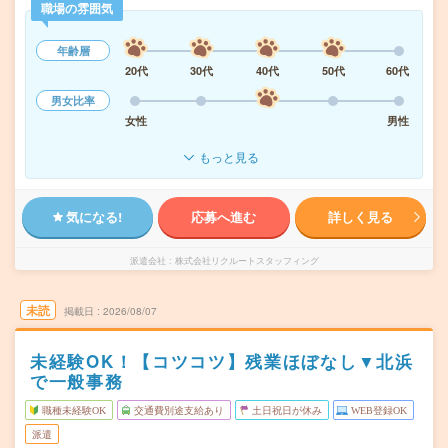
職場の雰囲気
年齢層
20代
30代
40代
50代
60代
男女比率
女性
男性
もっと見る
気になる!
応募へ進む
詳しく見る
派遣会社
株式会社リクルートスタッフィング
未読
掲載日
2026/08/07
未経験OK！【コツコツ】残業ほぼなし▼北浜
で一般事務
職種未経験OK
交通費別途支給あり
土日祝日が休み
WEB登録OK
派遣