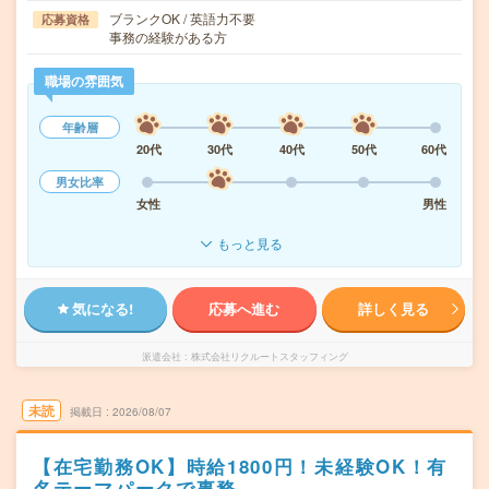
ブランクOK / 英語力不要
応募資格
事務の経験がある方
職場の雰囲気
年齢層
20代
30代
40代
50代
60代
男女比率
女性
男性
もっと見る
気になる!
応募へ進む
詳しく見る
派遣会社
株式会社リクルートスタッフィング
未読
掲載日
2026/08/07
【在宅勤務OK】時給1800円！未経験OK！有
名テーマパークで事務