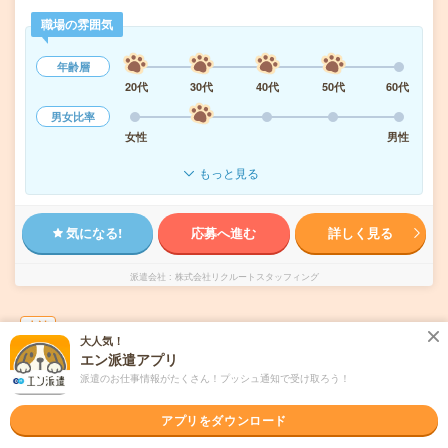
職場の雰囲気
年齢層
20代
30代
40代
50代
60代
男女比率
女性
男性
もっと見る
気になる!
応募へ進む
詳しく見る
派遣会社
株式会社リクルートスタッフィング
未読
掲載日
2026/08/07
大人気！
エン派遣アプリ
17時まで＊残業ほぼなし▼自転車・バイク通
派遣のお仕事情報がたくさん！プッシュ通知で受け取ろう！
勤OK＊総持寺で一般事務
アプリをダウンロード
交通費別途支給あり
土日祝日が休み
WEB登録OK
派遣