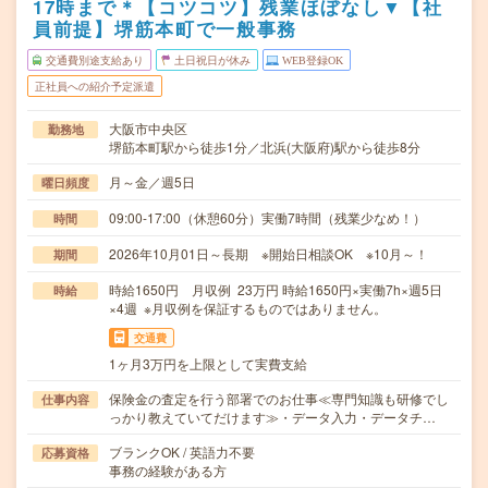
17時まで＊【コツコツ】残業ほぼなし▼【社
員前提】堺筋本町で一般事務
交通費別途支給あり
土日祝日が休み
WEB登録OK
正社員への紹介予定派遣
大阪市中央区
勤務地
堺筋本町駅から徒歩1分／北浜(大阪府)駅から徒歩8分
月～金／週5日
曜日頻度
09:00-17:00（休憩60分）実働7時間（残業少なめ！）
時間
2026年10月01日～長期 ※開始日相談OK ※10月～！
期間
時給1650円 月収例 23万円 時給1650円×実働7h×週5日
時給
×4週 ※月収例を保証するものではありません。
交通費
1ヶ月3万円を上限として実費支給
保険金の査定を行う部署でのお仕事≪専門知識も研修でし
仕事内容
っかり教えていてだけます≫・データ入力・データチ…
ブランクOK / 英語力不要
応募資格
事務の経験がある方