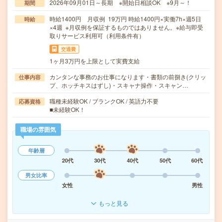
2026年09月01日～長期 ※開始日相談OK ※9月～！
期間
時給1400円 月収例 19万円 時給1400円×実働7h×週5日
時給
×4週 ※月収例を保証するものではありません。※給与即受
取りサービス利用可（利用条件有）
交通費
1ヶ月3万円を上限として実費支給
カンタンな事務のお仕事になります・書類の前捌き(クリッ
仕事内容
プ、ホッチキスはずし)・スキャナ操作・スキャン…
職種未経験OK / ブランクOK / 英語力不要
応募資格
■未経験OK！
職場の雰囲気
年齢層
20代
30代
40代
50代
60代
男女比率
女性
男性
もっと見る