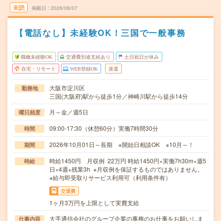
未読
掲載日
2026/08/07
【電話なし】未経験OK！三国で一般事務
職種未経験OK
交通費別途支給あり
土日祝日が休み
在宅・リモート
WEB登録OK
派遣
大阪市淀川区
勤務地
三国(大阪府)駅から徒歩1分／神崎川駅から徒歩14分
月～金／週5日
曜日頻度
09:00-17:30（休憩60分）実働7時間30分
時間
2026年10月01日～長期 ※開始日相談OK ※10月～！
期間
時給1450円 月収例 22万円 時給1450円×実働7h30m×週5
時給
日×4週+残業3h ※月収例を保証するものではありません。
※給与即受取りサービス利用可（利用条件有）
交通費
1ヶ月3万円を上限として実費支給
大手通信会社のグループ企業の事務のお仕事をお願いしま
仕事内容