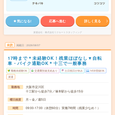
テキパキ
コツコツ
気になる!
応募へ進む
詳しく見る
派遣会社
株式会社リクルートスタッフィング
未読
掲載日
2026/08/07
17時まで＊未経験OK！残業ほぼなし▼自転
車・バイク通勤OK＊十三で一般事務
職種未経験OK
交通費別途支給あり
土日祝日が休み
WEB登録OK
派遣
大阪市淀川区
勤務地
十三駅から徒歩7分／塚本駅から徒歩15分
月～金／週5日
曜日頻度
09:00-17:00（休憩60分）実働7時間（残業少なめ！）
時間