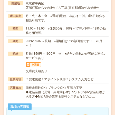
東京都中央区
勤務地
茅場町駅から徒歩8分／八丁堀(東京都)駅から徒歩9分
月・火・木・金 ※週4日勤務。表記は一例。週5日勤務も
曜日頻度
相談可能です。
11:00～18:00 ※休憩60分。10時～17時／9時～18時の勤
時間
務も相談可。
2026/09/07～長期 ※開始日はご相談可能です！ ※9月
期間
～！
時給1850円～1900円＋交 ■給与の前払いが可能な速払い
時給
サービスあり
交通費
交通費支給あり
＊架電業務＊アポイント取得＊システム入力など
仕事内容
職種未経験OK / ブランクOK / 英語力不要
応募資格
◆電話業務（受電・架電問わず）orテレアポor営業経験が
ある方◆M＆A仲介業界＆基幹システムなどのコ…
職場の雰囲気