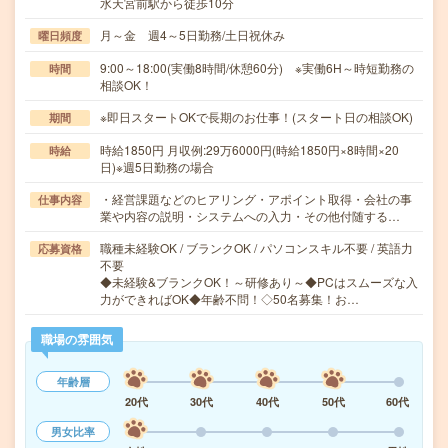
水天宮前駅から徒歩10分
月～金 週4～5日勤務/土日祝休み
曜日頻度
9:00～18:00(実働8時間/休憩60分) ※実働6H～時短勤務の
時間
相談OK！
※即日スタートOKで長期のお仕事！(スタート日の相談OK)
期間
時給1850円 月収例:29万6000円(時給1850円×8時間×20
時給
日)※週5日勤務の場合
・経営課題などのヒアリング・アポイント取得・会社の事
仕事内容
業や内容の説明・システムへの入力・その他付随する…
職種未経験OK / ブランクOK / パソコンスキル不要 / 英語力
応募資格
不要
◆未経験&ブランクOK！～研修あり～◆PCはスムーズな入
力ができればOK◆年齢不問！◇50名募集！お…
職場の雰囲気
年齢層
20代
30代
40代
50代
60代
男女比率