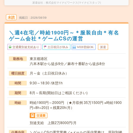
派遣会社
株式会社マイナビワークス(マイナビスタッフ)
未読
掲載日
2026/08/09
＼週4在宅／時給1900円～＊服装自由＊有名
ゲーム会社＊ゲームCSの運営
交通費別途支給あり
土日祝日が休み
WEB登録OK
派遣
東京都港区
勤務地
六本木駅から徒歩9分／麻布十番駅から徒歩8分
月～金（土日祝日休み）
曜日頻度
9:30～18:30 /休憩1h
時間
8月～長期(開始日はご相談ください)
期間
時給1900円～2000円 （★月収例 35万1500円 ※時給1900
時給
円×8h×20日＋残業20h/月）
交通費
別途支給 上限2万8000円/月
＼ゲームCSの運営業務／※メールの返信業務は、原則別拠
仕事内容