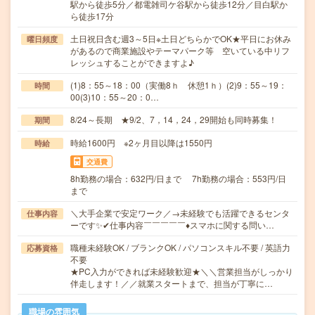
駅から徒歩5分／都電雑司ケ谷駅から徒歩12分／目白駅か
ら徒歩17分
土日祝日含む週3～5日※土日どちらかでOK★平日にお休み
曜日頻度
があるので商業施設やテーマパーク等 空いている中リフ
レッシュすることができますよ♪
(1)8：55～18：00（実働8ｈ 休憩1ｈ）(2)9：55～19：
時間
00(3)10：55～20：0…
8/24～長期 ★9/2、7，14，24，29開始も同時募集！
期間
時給1600円 ※2ヶ月目以降は1550円
時給
交通費
8h勤務の場合：632円/日まで 7h勤務の場合：553円/日
まで
＼大手企業で安定ワーク／→未経験でも活躍できるセンタ
仕事内容
ーです✨✔仕事内容￣￣￣￣￣♦スマホに関する問い…
職種未経験OK / ブランクOK / パソコンスキル不要 / 英語力
応募資格
不要
★PC入力ができれば未経験歓迎★＼＼営業担当がしっかり
伴走します！／／就業スタートまで、担当が丁寧に…
職場の雰囲気