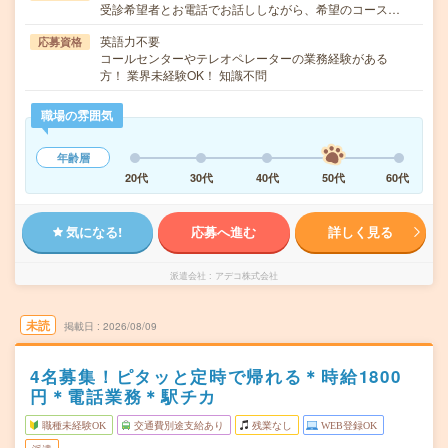
受診希望者とお電話でお話ししながら、希望のコース…
英語力不要
応募資格
コールセンターやテレオペレーターの業務経験がある
方！ 業界未経験OK！ 知識不問
職場の雰囲気
年齢層
20代
30代
40代
50代
60代
気になる!
応募へ進む
詳しく見る
派遣会社
アデコ株式会社
未読
掲載日
2026/08/09
4名募集！ピタッと定時で帰れる＊時給1800
円＊電話業務＊駅チカ
職種未経験OK
交通費別途支給あり
残業なし
WEB登録OK