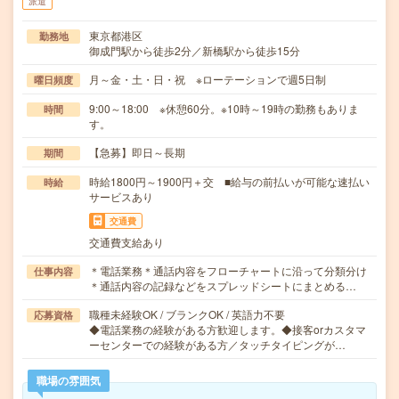
派遣
東京都港区
勤務地
御成門駅から徒歩2分／新橋駅から徒歩15分
月～金・土・日・祝 ※ローテーションで週5日制
曜日頻度
9:00～18:00 ※休憩60分。※10時～19時の勤務もありま
時間
す。
【急募】即日～長期
期間
時給1800円～1900円＋交 ■給与の前払いが可能な速払い
時給
サービスあり
交通費
交通費支給あり
＊電話業務＊通話内容をフローチャートに沿って分類分け
仕事内容
＊通話内容の記録などをスプレッドシートにまとめる…
職種未経験OK / ブランクOK / 英語力不要
応募資格
◆電話業務の経験がある方歓迎します。◆接客orカスタマ
ーセンターでの経験がある方／タッチタイピングが…
職場の雰囲気