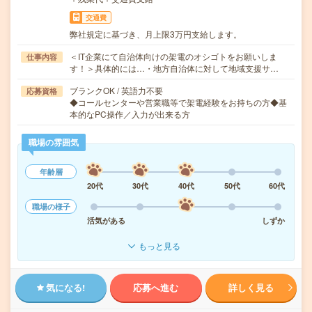
交通費
弊社規定に基づき、月上限3万円支給します。
＜IT企業にて自治体向けの架電のオシゴトをお願いしま
仕事内容
す！＞具体的には…・地方自治体に対して地域支援サ…
ブランクOK / 英語力不要
応募資格
◆コールセンターや営業職等で架電経験をお持ちの方◆基
本的なPC操作／入力が出来る方
職場の雰囲気
年齢層
20代
30代
40代
50代
60代
職場の様子
活気がある
しずか
もっと見る
気になる!
応募へ進む
詳しく見る