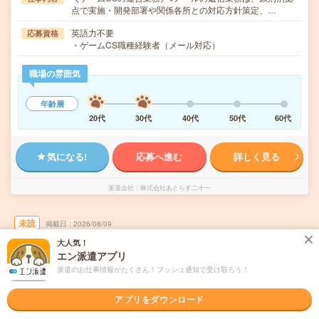
点で実施・開発部署や関係各所との対応方針策定、…
英語力不要
応募資格
・ゲームCS職種経験者（メール対応）
職場の雰囲気
年齢層
20代
30代
40代
50代
60代
気になる!
応募へ進む
詳しく見る
派遣会社
株式会社あとらす二十一
未読
掲載日
2026/08/09
大人気！
エン派遣アプリ
時給2000円＊基本定時で帰れる＊電話業務な
派遣のお仕事情報がたくさん！プッシュ通知で受け取ろう！
ど
職種未経験OK
交通費別途支給あり
土日祝日が休み
WEB登録OK
アプリをダウンロード
派遣