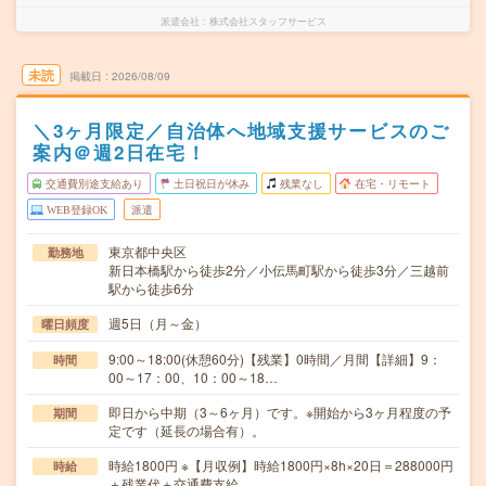
派遣会社
株式会社スタッフサービス
未読
掲載日
2026/08/09
＼3ヶ月限定／自治体へ地域支援サービスのご
案内＠週2日在宅！
交通費別途支給あり
土日祝日が休み
残業なし
在宅・リモート
WEB登録OK
派遣
東京都中央区
勤務地
新日本橋駅から徒歩2分／小伝馬町駅から徒歩3分／三越前
駅から徒歩6分
週5日（月～金）
曜日頻度
9:00～18:00(休憩60分)【残業】0時間／月間【詳細】9：
時間
00～17：00、10：00～18…
即日から中期（3～6ヶ月）です。※開始から3ヶ月程度の予
期間
定です（延長の場合有）。
時給1800円 ※【月収例】時給1800円×8h×20日＝288000円
時給
＋残業代＋交通費支給