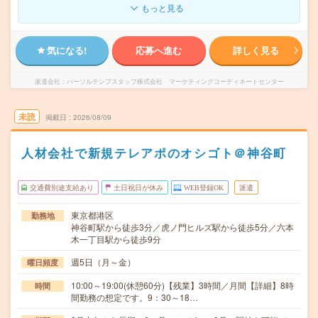
もっと見る
気になる!
応募へ進む
詳しく見る
派遣会社
パーソルテンプスタッフ株式会社 マーケティングコーディネートセンター
未読
掲載日
2026/08/09
人材会社で新規テレアポのオシゴト＠神谷町
交通費別途支給あり
土日祝日が休み
WEB登録OK
派遣
東京都港区
勤務地
神谷町駅から徒歩3分／虎ノ門ヒルズ駅から徒歩5分／六本
木一丁目駅から徒歩9分
週5日（月～金）
曜日頻度
10:00～19:00(休憩60分)【残業】3時間／月間【詳細】8時
時間
間勤務の想定です。9：30～18…