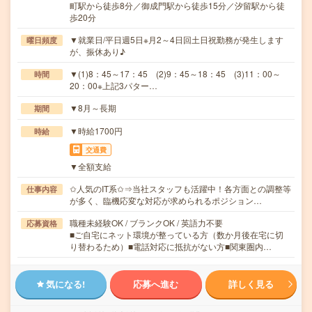
町駅から徒歩8分／御成門駅から徒歩15分／汐留駅から徒
歩20分
▼就業日/平日週5日※月2～4日回土日祝勤務が発生します
曜日頻度
が、振休あり♪
▼(1)8：45～17：45 (2)9：45～18：45 (3)11：00～
時間
20：00※上記3パター…
▼8月～長期
期間
▼時給1700円
時給
交通費
▼全額支給
✩人気のIT系✩⇒当社スタッフも活躍中！各方面との調整等
仕事内容
が多く、臨機応変な対応が求められるポジション…
職種未経験OK / ブランクOK / 英語力不要
応募資格
■ご自宅にネット環境が整っている方（数か月後在宅に切
り替わるため）■電話対応に抵抗がない方■関東圏内…
気になる!
応募へ進む
詳しく見る