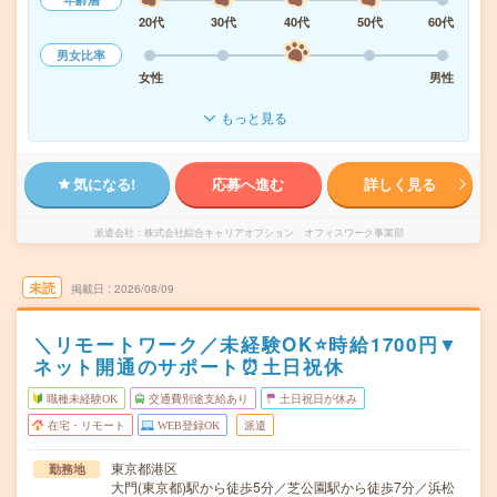
20代
30代
40代
50代
60代
男女比率
女性
男性
もっと見る
気になる!
応募へ進む
詳しく見る
派遣会社
株式会社綜合キャリアオプション オフィスワーク事業部
未読
掲載日
2026/08/09
＼リモートワーク／未経験OK⭐時給1700円▼
ネット開通のサポート⏰土日祝休
職種未経験OK
交通費別途支給あり
土日祝日が休み
在宅・リモート
WEB登録OK
派遣
東京都港区
勤務地
大門(東京都)駅から徒歩5分／芝公園駅から徒歩7分／浜松