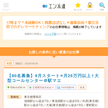
メニュー
気になる!
ログイン
検索
17時まで＊未経験OK！残業ほぼなし▼服装自由＊新江古
田でのテレマーケティング
のお仕事情報は、掲載が終了しています
掲載時の情報は、
ページ下部
からご覧いただけます。
お探しの条件に近い派遣のお仕事
未読
掲載日
2026/08/09
【80名募集】9月スタート⭐月26万円以上↑大
型コールセンター＠駅マエ
職種未経験OK
交通費別途支給あり
WEB登録OK
派遣
東京都豊島区
勤務地
池袋駅から徒歩7分／東池袋駅から徒歩3分／向原(東京都)
駅から徒歩7分／大塚(東京都)駅から徒歩13分／要町駅か