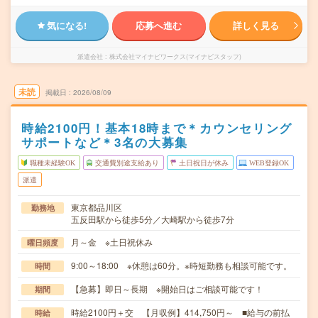
気になる!
応募へ進む
詳しく見る
派遣会社
株式会社マイナビワークス(マイナビスタッフ)
未読
掲載日
2026/08/09
時給2100円！基本18時まで＊カウンセリング
サポートなど＊3名の大募集
職種未経験OK
交通費別途支給あり
土日祝日が休み
WEB登録OK
派遣
東京都品川区
勤務地
五反田駅から徒歩5分／大崎駅から徒歩7分
月～金 ※土日祝休み
曜日頻度
9:00～18:00 ※休憩は60分。※時短勤務も相談可能です。
時間
【急募】即日～長期 ※開始日はご相談可能です！
期間
時給2100円＋交 【月収例】414,750円～ ■給与の前払
時給