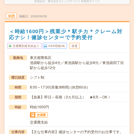
派遣会社
株式会社カインズサービス 秋葉原オフィス
未読
掲載日
2026/08/09
＜時給1600円＞残業少＊駅チカ＊クレーム対
応ナシ！健診センターで予約受付
交通費別途支給あり
WEB登録OK
派遣
東京都豊島区
勤務地
池袋駅から徒歩4分／東池袋駅から徒歩8分／東池袋四丁目
駅から徒歩12分
シフト制
曜日頻度
8:00～17:00(実働:8時間) (休憩60分)
時間
【急募】即日～長期（3カ月以上） ★8月～OK！
期間
時給1600円
時給
交通費
交通費支給
【主な仕事内容】健診センターの予約受付のお仕事です。
仕事内容