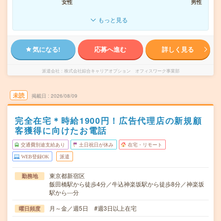
女性
男性
もっと見る
気になる!
応募へ進む
詳しく見る
派遣会社
株式会社綜合キャリアオプション オフィスワーク事業部
未読
掲載日
2026/08/09
完全在宅＊時給1900円！広告代理店の新規顧
客獲得に向けたお電話
交通費別途支給あり
土日祝日が休み
在宅・リモート
WEB登録OK
派遣
東京都新宿区
勤務地
飯田橋駅から徒歩4分／牛込神楽坂駅から徒歩8分／神楽坂
駅から---分
月～金／週5日 #週3日以上在宅
曜日頻度