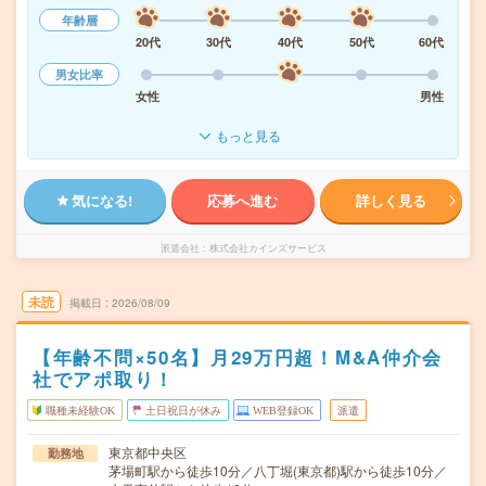
年齢層
20代
30代
40代
50代
60代
男女比率
女性
男性
もっと見る
気になる!
応募へ進む
詳しく見る
派遣会社
株式会社カインズサービス
未読
掲載日
2026/08/09
【年齢不問×50名】月29万円超！M&A仲介会
社でアポ取り！
職種未経験OK
土日祝日が休み
WEB登録OK
派遣
東京都中央区
勤務地
茅場町駅から徒歩10分／八丁堀(東京都)駅から徒歩10分／