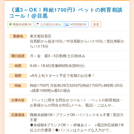
《週3～OK！時給1700円》ペットの飼育相談
コール！@目黒
職種未経験OK
土日祝日が休み
WEB登録OK
派遣
東京都目黒区
勤務地
目黒駅から徒歩10分／中目黒駅からバス10分／恵比寿駅か
らバス15分
月～金 週3～5日勤務/土日祝休み
曜日頻度
9:45～18:45(実働8時間/休憩60分)
時間
※9月上旬スタート予定で長期のお仕事！
期間
時給1700円 月収例:29万3250円(時給1700円×8時間×20日
時給
+残業10時間)※週5の場合
《ペットに関する問合せコール！》・ペットの飼育相談・
仕事内容
お客様からの問合せ対応(メール、電話)・ごはんや…
職種未経験OK / ブランクOK / パソコンスキル不要 / 英語力
応募資格
不要
◆未経験&ブランクOK！～研修あり～ ※電話対応経験1年
以上の方優遇！◆パソコンはスムーズな入力がで…