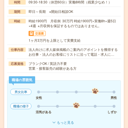
09:30-18:30（休憩60分）実働8時間（残業少なめ！）
時間
即日～長期 ※開始日相談OK
期間
時給1900円 月収例 30万円 時給1900円×実働8h×週5日
時給
×4週 ※月収例を保証するものではありません。
交通費
1ヶ月3万円を上限として実費支給
法人向けに求人媒体掲載のご案内のアポイントを獲得する
仕事内容
お仕事・法人のお客様にリストに沿って電話・求人に…
ブランクOK / 英語力不要
応募資格
営業・接客販売の経験がある方
職場の雰囲気
男女比率
女性
男性
職場の様子
活気がある
しずか
もっと見る