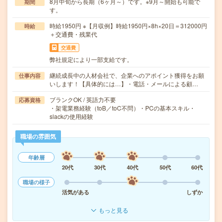
8月中旬から長期（6ヶ月～）です。※9月～開始も可能で
期間
す。
時給1950円 ※【月収例】時給1950円×8h×20日＝312000円
時給
＋交通費・残業代
交通費
弊社規定により一部支給です。
継続成長中の人材会社で、企業へのアポイント獲得をお願
仕事内容
いします！【具体的には…】・電話・メールによる顧…
ブランクOK / 英語力不要
応募資格
・架電業務経験（toB／toC不問）・PCの基本スキル・
slackの使用経験
職場の雰囲気
年齢層
20代
30代
40代
50代
60代
職場の様子
活気がある
しずか
もっと見る