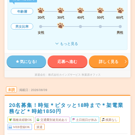
年齢層
20代
30代
40代
50代
60代
男女比率
女性
男性
もっと見る
気になる!
応募へ進む
詳しく見る
派遣会社
株式会社カインズサービス 秋葉原オフィス
未読
掲載日
2026/08/09
20名募集！時短＊ピタッと18時まで＊架電業
務など＊時給1850円
職種未経験OK
交通費別途支給あり
土日祝日が休み
残業なし
WEB登録OK
派遣