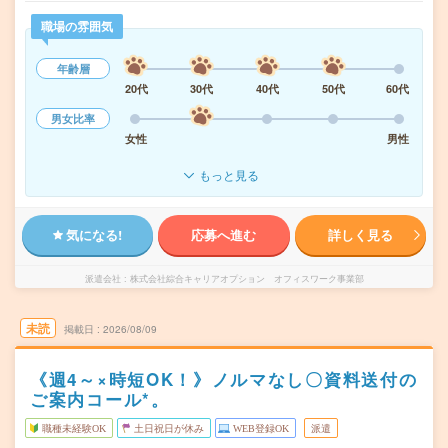
職場の雰囲気
年齢層
20代
30代
40代
50代
60代
男女比率
女性
男性
もっと見る
気になる!
応募へ進む
詳しく見る
派遣会社
株式会社綜合キャリアオプション オフィスワーク事業部
未読
掲載日
2026/08/09
《週4～×時短OK！》ノルマなし〇資料送付の
ご案内コール*。
職種未経験OK
土日祝日が休み
WEB登録OK
派遣