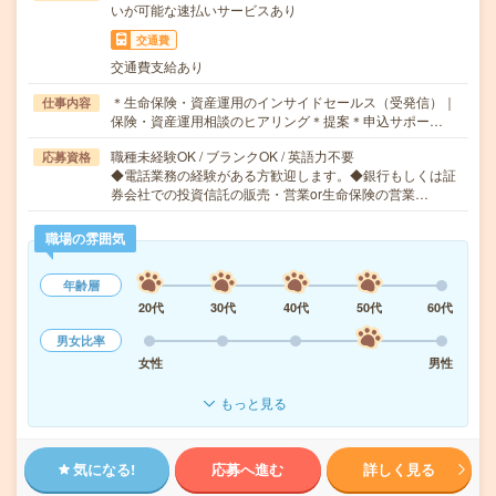
いが可能な速払いサービスあり
交通費
交通費支給あり
＊生命保険・資産運用のインサイドセールス（受発信）｜
仕事内容
保険・資産運用相談のヒアリング＊提案＊申込サポー…
職種未経験OK / ブランクOK / 英語力不要
応募資格
◆電話業務の経験がある方歓迎します。◆銀行もしくは証
券会社での投資信託の販売・営業or生命保険の営業…
職場の雰囲気
年齢層
20代
30代
40代
50代
60代
男女比率
女性
男性
もっと見る
気になる!
応募へ進む
詳しく見る