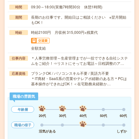
09:30～18:00(実働7時間30分 休憩1時間)
時間
長期のお仕事です。開始日はご相談ください ※翌月開始
期間
もOK！
時給2100円 月収例 315,000円+残業代
時給
交通費
全額支給
＊人事労務管理～生産管理までが一括でできる自社システ
仕事内容
ムをご紹介！⇒リストにそってお電話～日程調整のア…
ブランクOK / パソコンスキル不要 / 英語力不要
応募資格
＊IT商材・SaaS系の営業やテレアポ経験のある方＊PCは
基本操作ができればOK！＜在宅勤務未経験か…
職場の雰囲気
年齢層
20代
30代
40代
50代
60代
職場の様子
活気がある
しずか