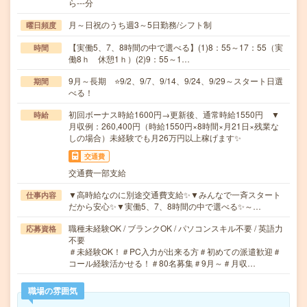
ら---分
月～日祝のうち週3～5日勤務/シフト制
曜日頻度
【実働5、7、8時間の中で選べる】(1)8：55～17：55（実
時間
働8ｈ 休憩1ｈ）(2)9：55～1…
9月～長期 ⭐9/2、9/7、9/14、9/24、9/29～スタート日選
期間
べる！
初回ボーナス時給1600円→更新後、通常時給1550円 ▼
時給
月収例：260,400円（時給1550円×8時間×月21日×残業な
しの場合）未経験でも月26万円以上稼げます✨
交通費
交通費一部支給
▼高時給なのに別途交通費支給✨▼みんなで一斉スタート
仕事内容
だから安心✨▼実働5、7、8時間の中で選べる✨～…
職種未経験OK / ブランクOK / パソコンスキル不要 / 英語力
応募資格
不要
＃未経験OK！＃PC入力が出来る方＃初めての派遣歓迎＃
コール経験活かせる！＃80名募集＃9月～＃月収…
職場の雰囲気