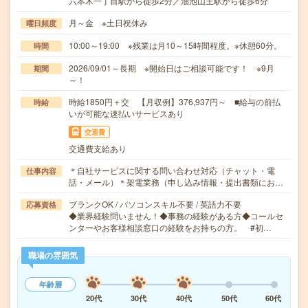
六本木一丁目駅から徒歩2分／溜池山王駅から徒歩6分
月～金 ※土日祝休み
曜日頻度
10:00～19:00 ※残業は月10～15時間程度。※休憩60分。
時間
2026/09/01～長期 ※開始日はご相談可能です！ ※9月
期間
～！
時給1850円＋交 【月収例】376,937円～ ■給与の前払
時給
いが可能な速払いサービスあり
交通費
交通費支給あり
＊自社サービスに関する問い合わせ対応（チャット・電
仕事内容
話・メール）＊架電業務（申し込み情報・提出書類にお…
ブランクOK / パソコンスキル不要 / 英語力不要
応募資格
◆業界経験問いません！◆事務の経験がある方◆コールセ
ンターやお客様相談窓口の経験をお持ちの方。 #初…
職場の雰囲気
年齢層
20代
30代
40代
50代
60代