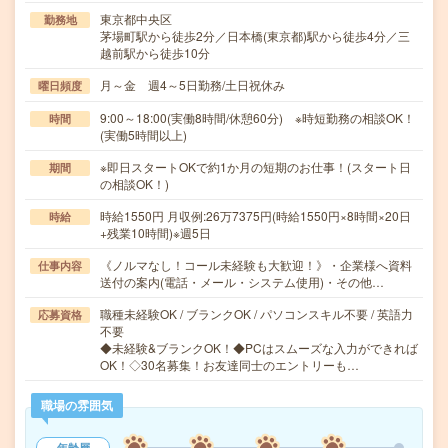
東京都中央区
勤務地
茅場町駅から徒歩2分／日本橋(東京都)駅から徒歩4分／三
越前駅から徒歩10分
月～金 週4～5日勤務/土日祝休み
曜日頻度
9:00～18:00(実働8時間/休憩60分) ※時短勤務の相談OK！
時間
(実働5時間以上)
※即日スタートOKで約1か月の短期のお仕事！(スタート日
期間
の相談OK！)
時給1550円 月収例:26万7375円(時給1550円×8時間×20日
時給
+残業10時間)※週5日
《ノルマなし！コール未経験も大歓迎！》・企業様へ資料
仕事内容
送付の案内(電話・メール・システム使用)・その他…
職種未経験OK / ブランクOK / パソコンスキル不要 / 英語力
応募資格
不要
◆未経験&ブランクOK！◆PCはスムーズな入力ができれば
OK！◇30名募集！お友達同士のエントリーも…
職場の雰囲気
年齢層