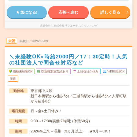
気になる!
応募へ進む
詳しく見る
派遣会社
株式会社リクルートスタッフィング
未読
掲載日
2026/08/09
＼未経験OK×時給2000円／17：30定時！人気
の社団法人で問合せ対応など
職種未経験OK
交通費別途支給あり
土日祝日が休み
WEB登録OK
派遣
東京都中央区
勤務地
新日本橋駅から徒歩6分／三越前駅から徒歩6分／人形町駅
から徒歩8分
月～金※土日休み！
曜日頻度
9:30～17:30(実働:7時間) (休憩60分)
時間
2026/9/上旬～長期（3カ月以上） ★9月～OK！
期間