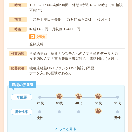
10:00～17:00(実働6時間 休憩1時間)※9～18時までの相談
時間
可能です
【急募】即日～長期 【9月開始もOK】 ※8月～！
期間
時給1450円 月収例 174,000円
時給
交通費
全額支給
＊契約更新手続き＊システムへの入力＊契約データ入力、
仕事内容
変更内容入力＊書面発送＊来客対応、電話対応（入居…
職種未経験OK / ブランクOK / 英語力不要
応募資格
データ入力の経験がある方
職場の雰囲気
年齢層
20代
30代
40代
50代
60代
男女比率
女性
男性
もっと見る