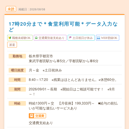
未読
掲載日
2026/08/08
17時20分まで＊食堂利用可能＊データ入力な
ど
職種未経験OK
交通費別途支給あり
土日祝日が休み
WEB登録OK
派遣
栃木県宇都宮市
勤務地
東武宇都宮駅から車5分／宇都宮駅から車6分
月～金 ※土日祝休み
曜日頻度
8:40～17:20 ※残業はほとんどありません。※休憩60分。
時間
2026/09/01～長期 ※開始日はご相談可能です！ ※9月
期間
～！
時給1300円＋交 【月収例】199,333円～ ■給与の前払
時給
いが可能な速払いサービスあり
交通費
交通費支給あり