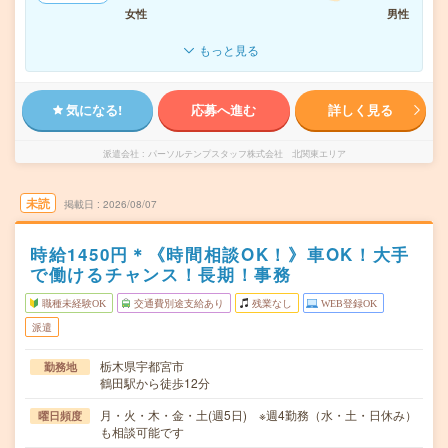
女性
男性
もっと見る
気になる!
応募へ進む
詳しく見る
派遣会社
パーソルテンプスタッフ株式会社 北関東エリア
未読
掲載日
2026/08/07
時給1450円＊《時間相談OK！》車OK！大手
で働けるチャンス！長期！事務
職種未経験OK
交通費別途支給あり
残業なし
WEB登録OK
派遣
栃木県宇都宮市
勤務地
鶴田駅から徒歩12分
月・火・木・金・土(週5日) ※週4勤務（水・土・日休み）
曜日頻度
も相談可能です