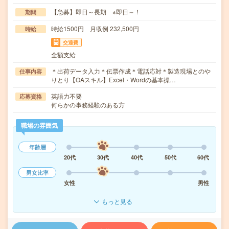
【急募】即日～長期 ※即日～！
期間
時給1500円 月収例 232,500円
時給
交通費
全額支給
＊出荷データ入力＊伝票作成＊電話応対＊製造現場とのや
仕事内容
りとり【OAスキル】Excel・Wordの基本操…
英語力不要
応募資格
何らかの事務経験のある方
職場の雰囲気
年齢層
20代
30代
40代
50代
60代
男女比率
女性
男性
もっと見る