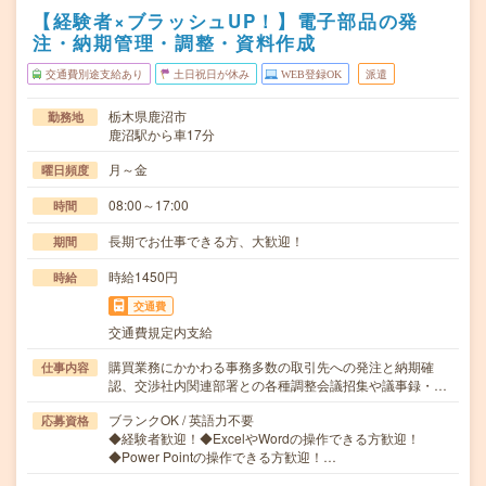
【経験者×ブラッシュUP！】電子部品の発
注・納期管理・調整・資料作成
交通費別途支給あり
土日祝日が休み
WEB登録OK
派遣
栃木県鹿沼市
勤務地
鹿沼駅から車17分
月～金
曜日頻度
08:00～17:00
時間
長期でお仕事できる方、大歓迎！
期間
時給1450円
時給
交通費
交通費規定内支給
購買業務にかかわる事務多数の取引先への発注と納期確
仕事内容
認、交渉社内関連部署との各種調整会議招集や議事録・…
ブランクOK / 英語力不要
応募資格
◆経験者歓迎！◆ExcelやWordの操作できる方歓迎！
◆Power Pointの操作できる方歓迎！…