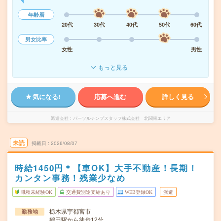
年齢層
20代
30代
40代
50代
60代
男女比率
女性
男性
もっと見る
気になる!
応募へ進む
詳しく見る
派遣会社
パーソルテンプスタッフ株式会社 北関東エリア
未読
掲載日
2026/08/07
時給1450円＊【車OK】大手不動産！長期！
カンタン事務！残業少なめ
職種未経験OK
交通費別途支給あり
WEB登録OK
派遣
栃木県宇都宮市
勤務地
鶴田駅から徒歩12分