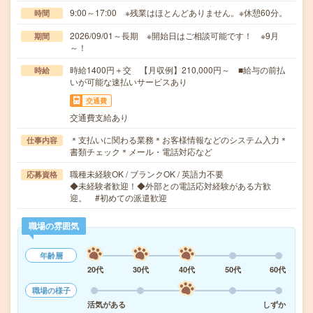
9:00～17:00 ※残業はほとんどありません。※休憩60分。
時間
2026/09/01～長期 ※開始日はご相談可能です！ ※9月
期間
～！
時給1400円＋交 【月収例】210,000円～ ■給与の前払
時給
いが可能な速払いサービスあり
交通費
交通費支給あり
＊支払いに関わる業務＊お客様情報などのシステム入力＊
仕事内容
書類チェック＊メール・電話対応など
職種未経験OK / ブランクOK / 英語力不要
応募資格
◆未経験者歓迎！◆外部との電話応対経験がある方歓
迎。 #初めての派遣歓迎
職場の雰囲気
年齢層
20代
30代
40代
50代
60代
職場の様子
活気がある
しずか