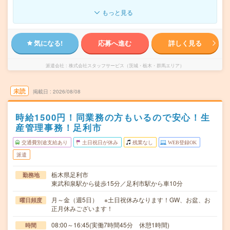
もっと見る
気になる!
応募へ進む
詳しく見る
派遣会社
株式会社スタッフサービス（茨城・栃木・群馬エリア）
未読
掲載日
2026/08/08
時給1500円！同業務の方もいるので安心！生
産管理事務！足利市
交通費別途支給あり
土日祝日が休み
残業なし
WEB登録OK
派遣
栃木県足利市
勤務地
東武和泉駅から徒歩15分／足利市駅から車10分
月～金（週5日） ※土日祝休みなります！GW、お盆、お
曜日頻度
正月休みございます！
08:00～16:45(実働7時間45分 休憩1時間)
時間