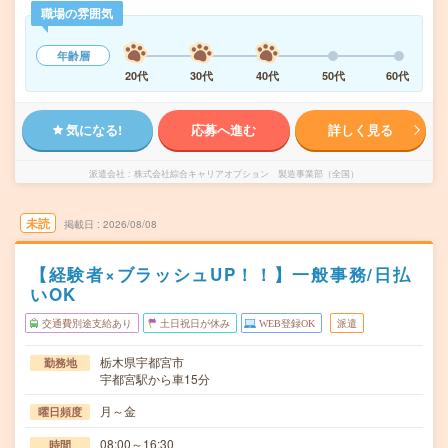
職場の雰囲気
年齢層
20代
30代
40代
50代
60代
気になる!
応募へ進む
詳しく見る
派遣会社
株式会社綜合キャリアオプション 製造事業部（全国）
未読
掲載日
2026/08/08
【経験者×ブラッシュUP！！】一般事務/日払
いOK
交通費別途支給あり
土日祝日が休み
WEB登録OK
派遣
栃木県宇都宮市
勤務地
宇都宮駅から車15分
月～金
曜日頻度
08:00～16:30
時間