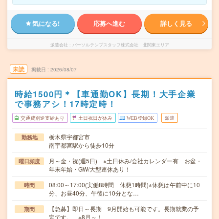
気になる!
応募へ進む
詳しく見る
派遣会社
パーソルテンプスタッフ株式会社 北関東エリア
未読
掲載日
2026/08/07
時給1500円＊【車通勤OK】長期！大手企業
で事務アシ！17時定時！
交通費別途支給あり
土日祝日が休み
WEB登録OK
派遣
栃木県宇都宮市
勤務地
南宇都宮駅から徒歩10分
月～金・祝(週5日) ※土日休み/会社カレンダー有 お盆・
曜日頻度
年末年始・GW/大型連休あり！
08:00～17:00(実働8時間 休憩1時間)※休憩は午前中に10
時間
分、お昼40分、午後に10分とな…
【急募】即日～長期 9月開始も可能です。長期就業の予
期間
定です。 ※8月～！