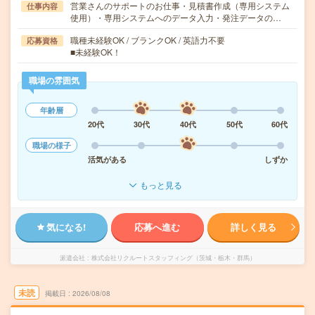
営業さんのサポートのお仕事・見積書作成（専用システム
仕事内容
使用）・専用システムへのデータ入力・発注データの…
職種未経験OK / ブランクOK / 英語力不要
応募資格
■未経験OK！
職場の雰囲気
年齢層
20代
30代
40代
50代
60代
職場の様子
活気がある
しずか
もっと見る
気になる!
応募へ進む
詳しく見る
派遣会社
株式会社リクルートスタッフィング（茨城・栃木・群馬）
未読
掲載日
2026/08/08