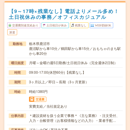
【9～17時×残業なし】電話よりメール多め！
土日祝休みの事務／オフィスカジュアル
交通費別途支給あり
土日祝日が休み
残業なし
WEB登録OK
派遣
栃木県鹿沼市
勤務地
鹿沼駅から車10分／鶴田駅から車15分／おもちゃのまち駅
から車20分
月曜～金曜の週5日勤務/土日祝日休み（完全週休2日制）
曜日頻度
09:00-17:00(休憩60分)【残業なし】
時間
3ヶ月以上／即日～長期（3ヶ月更新）
期間
時給1380円
時給
交通費
実費支給／当社規定あり
＊建設資材を扱う企業で事務＊《主な業務》・注文受付、
仕事内容
入力・台帳管理（お客様情報などの入力）・業者手配…
ブランクOK / 英語力不要
応募資格