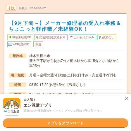
未読
掲載日
2026/08/07
【9月下旬～】メーカー修理品の受入れ事務＆
ちょこっと軽作業／未経験OK！
職種未経験OK
交通費別途支給あり
土日祝日が休み
残業なし
WEB登録OK
派遣
栃木県栃木市
勤務地
新大平下駅から徒歩7分／栃木駅から車15分／小山駅から
車25分
月曜～金曜の週5日勤務/土日祝日休み（完全週休2日制）
曜日頻度
08:50-17:20(休憩45分)【残業なし】
時間
3ヶ月以上／9月下旬～長期（3ヶ月更新）
期間
大人気！
時給1400円
時給
エン派遣アプリ
派遣のお仕事情報がたくさん！プッシュ通知で受け取ろう！
交通費
実費支給／当社規定あり
アプリをダウンロード
＊大手メーカーグループ＊《主な業務》・修理内容等の入
仕事内容