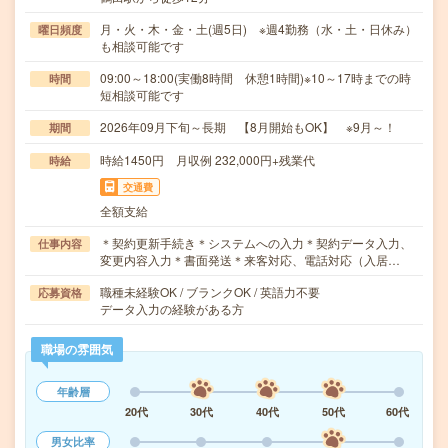
月・火・木・金・土(週5日) ※週4勤務（水・土・日休み）
曜日頻度
も相談可能です
09:00～18:00(実働8時間 休憩1時間)※10～17時までの時
時間
短相談可能です
2026年09月下旬～長期 【8月開始もOK】 ※9月～！
期間
時給1450円 月収例 232,000円+残業代
時給
交通費
全額支給
＊契約更新手続き＊システムへの入力＊契約データ入力、
仕事内容
変更内容入力＊書面発送＊来客対応、電話対応（入居…
職種未経験OK / ブランクOK / 英語力不要
応募資格
データ入力の経験がある方
職場の雰囲気
年齢層
20代
30代
40代
50代
60代
男女比率