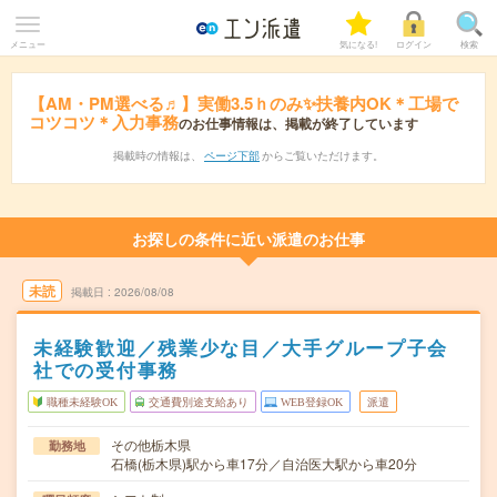
メニュー
気になる!
ログイン
検索
【AM・PM選べる♬】実働3.5ｈのみ✨扶養内OK＊工場で
コツコツ＊入力事務
のお仕事情報は、掲載が終了しています
掲載時の情報は、
ページ下部
からご覧いただけます。
お探しの条件に近い派遣のお仕事
未読
掲載日
2026/08/08
未経験歓迎／残業少な目／大手グループ子会
社での受付事務
職種未経験OK
交通費別途支給あり
WEB登録OK
派遣
その他栃木県
勤務地
石橋(栃木県)駅から車17分／自治医大駅から車20分