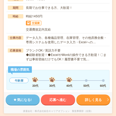
長期でお仕事できる方、大歓迎！
期間
時給1450円
時給
交通費
交通費規定内支給
データ入力、各種備品管理、在庫管理、その他庶務全般・
仕事内容
専用システムを使用したデータ入力・Excelへの…
ブランクOK / 英語力不要
応募資格
◆経験者歓迎！◆ExcelやWordの操作できる方歓迎！〇ま
ずは事前登録だけでもOK！履歴書不要で気…
職場の雰囲気
年齢層
20代
30代
40代
50代
60代
気になる!
応募へ進む
詳しく見る
派遣会社
株式会社綜合キャリアオプション 製造事業部（全国）