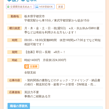
交通費別途支給あり
WEB登録OK
派遣
栃木県宇都宮市
勤務地
宇都宮駅から車10分／東武宇都宮駅から徒歩15分
月・木・金・土・日・祝(週5日) ※火・水お休み/GWや夏
曜日頻度
季などは有給を利用される方もいます！
09:00～18:00(実働8時間 休憩1時間)※17:00までなど時短
時間
相談可能です！
【急募】即日～長期 ※8月～！
期間
時給1400円 月収例 224,000円
時給
交通費
全額支給
・契約関係の書類などのチェック・ファイリング・納品書
仕事内容
の発行・郵送対応等・顧客データ管理・DM発送・売…
英語力不要
応募資格
事務のご経験ある方
職場の雰囲気