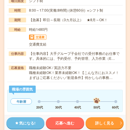
シフト制
曜日頻度
8:00～17:00(実働:8時間) (休憩60分) ※シフト制
時間
【急募】即日～長期（3カ月以上） ★8月～OK！
期間
時給1480円
時給
交通費
交通費支給
【仕事内容】大手グループ子会社での受付事務のお仕事で
仕事内容
す。具体的には、予約受付、予約管理、入力作業（E…
職種未経験OK / 英語力不要
応募資格
職種未経験OK！業界未経験OK！【こんな方におススメ！
まずはご応募ください／歓迎条件】何かしらの事務…
職場の雰囲気
年齢層
20代
30代
40代
50代
60代
気になる!
応募へ進む
詳しく見る