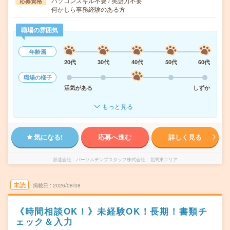
パソコンスキル不要 / 英語力不要
応募資格
何かしら事務経験のある方
職場の雰囲気
年齢層
20代
30代
40代
50代
60代
職場の様子
活気がある
しずか
もっと見る
気になる!
応募へ進む
詳しく見る
派遣会社
パーソルテンプスタッフ株式会社 北関東エリア
未読
掲載日
2026/08/08
《時間相談OK！》未経験OK！長期！書類チ
ェック＆入力