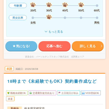
年齢層
20代
30代
40代
50代
60代
男女比率
女性
男性
もっと見る
気になる!
応募へ進む
詳しく見る
派遣会社
パーソルテンプスタッフ株式会社 北関東エリア
未読
掲載日
2026/08/08
18時まで《未経験でもOK》契約書作成など
職種未経験OK
交通費別途支給あり
土日祝日が休み
WEB登録OK
派遣
栃木県宇都宮市
勤務地