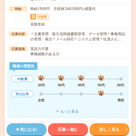
時給1500円 月収例 240,000円+残業代
時給
交通費
全額支給
＊文書管理、取引先関連書類管理、データ管理＊事務用品
仕事内容
の管理・発注＊メール対応＊システム管理＊社員さん…
英語力不要
応募資格
事務経験のある方
職場の雰囲気
年齢層
20代
30代
40代
50代
60代
男女比率
女性
男性
もっと見る
気になる!
応募へ進む
詳しく見る