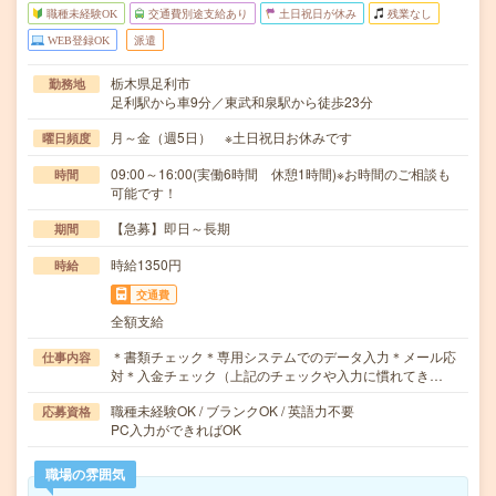
職種未経験OK
交通費別途支給あり
土日祝日が休み
残業なし
WEB登録OK
派遣
栃木県足利市
勤務地
足利駅から車9分／東武和泉駅から徒歩23分
月～金（週5日） ※土日祝日お休みです
曜日頻度
09:00～16:00(実働6時間 休憩1時間)※お時間のご相談も
時間
可能です！
【急募】即日～長期
期間
時給1350円
時給
交通費
全額支給
＊書類チェック＊専用システムでのデータ入力＊メール応
仕事内容
対＊入金チェック（上記のチェックや入力に慣れてき…
職種未経験OK / ブランクOK / 英語力不要
応募資格
PC入力ができればOK
職場の雰囲気