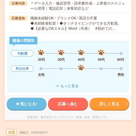
＊データ入力・備品管理・請求書作成・上席者のスケジュ
仕事内容
ール管理｜電話応対｜来客対応など
職種未経験OK / ブランクOK / 英語力不要
応募資格
◆未経験者歓迎！◆タッチタイピングができる方歓迎。
◆【必要なOAスキル】Word（作表） #初めての…
職場の雰囲気
年齢層
20代
30代
40代
50代
60代
男女比率
女性
男性
もっと見る
気になる!
応募へ進む
詳しく見る
派遣会社
株式会社スタッフサービス（茨城・栃木・群馬エリア）
未読
掲載日
2026/08/07