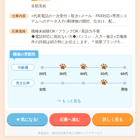
全額支給
○代表電話の一次受付～取次○メール・FAX対応○専用シス
仕事内容
テムへのデータ入力○郵便物の開封、仕分け、配…
職種未経験OK / ブランクOK / 英語力不要
応募資格
◆電話対応に抵抗ない方◆パソコン：入力～修正※労働条
件の詳細は紹介時にお伝えします。＊就業ブランク5…
職場の雰囲気
年齢層
20代
30代
40代
50代
60代
男女比率
女性
男性
もっと見る
気になる!
応募へ進む
詳しく見る
派遣会社
株式会社東京海上日動キャリアサービス