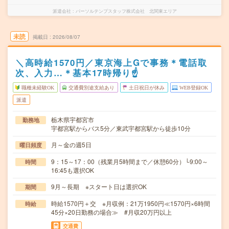
派遣会社
パーソルテンプスタッフ株式会社 北関東エリア
未読
掲載日
2026/08/07
＼高時給1570円／東京海上Gで事務＊電話取
次、入力…＊基本17時帰り☝
職種未経験OK
交通費別途支給あり
土日祝日が休み
WEB登録OK
派遣
栃木県宇都宮市
勤務地
宇都宮駅からバス5分／東武宇都宮駅から徒歩10分
月～金の週5日
曜日頻度
9：15～17：00（残業月5時間まで／休憩60分）└9:00～
時間
16:45も選択OK
9月～長期 ※スタート日は選択OK
期間
時給1570円＋交 ※月収例：21万1950円≪1570円×6時間
時給
45分×20日勤務の場合≫ #月収20万円以上
交通費