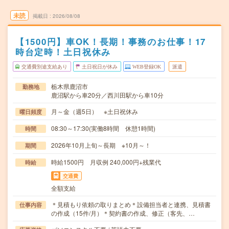
未読
掲載日
2026/08/08
【1500円】車OK！長期！事務のお仕事！17
時台定時！土日祝休み
交通費別途支給あり
土日祝日が休み
WEB登録OK
派遣
栃木県鹿沼市
勤務地
鹿沼駅から車20分／西川田駅から車10分
月～金（週5日） ※土日祝休み
曜日頻度
08:30～17:30(実働8時間 休憩1時間)
時間
2026年10月上旬～長期 ※10月～！
期間
時給1500円 月収例 240,000円+残業代
時給
交通費
全額支給
＊見積もり依頼の取りまとめ＊設備担当者と連携、見積書
仕事内容
の作成（15件/月）＊契約書の作成、修正（客先、…