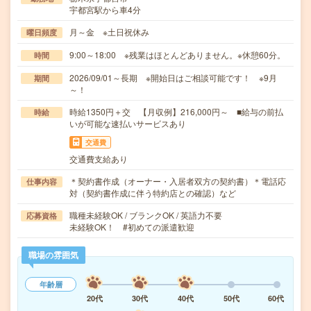
宇都宮駅から車4分
月～金 ※土日祝休み
曜日頻度
9:00～18:00 ※残業はほとんどありません。※休憩60分。
時間
2026/09/01～長期 ※開始日はご相談可能です！ ※9月
期間
～！
時給1350円＋交 【月収例】216,000円～ ■給与の前払
時給
いが可能な速払いサービスあり
交通費
交通費支給あり
＊契約書作成（オーナー・入居者双方の契約書）＊電話応
仕事内容
対（契約書作成に伴う特約店との確認）など
職種未経験OK / ブランクOK / 英語力不要
応募資格
未経験OK！ #初めての派遣歓迎
職場の雰囲気
年齢層
20代
30代
40代
50代
60代