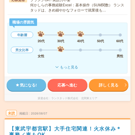
何かしらの事務経験Excel：基本操作（SUM関数） ランス
タッドは、きめ細やかなフォローで就業後も…
職場の雰囲気
年齢層
20代
30代
40代
50代
60代
男女比率
女性
男性
もっと見る
気になる!
応募へ進む
詳しく見る
派遣会社
ランスタッド株式会社 北関東エリア
未読
掲載日
2026/08/07
【東武宇都宮駅】大手住宅関連！火水休み＊
事務／車もOK