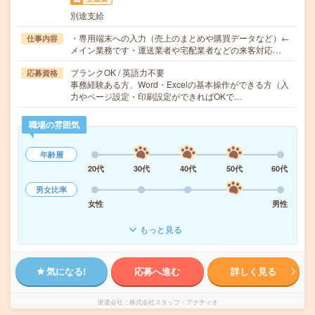
別途支給
・専用端末への入力（売上のまとめや購買データなど）←
仕事内容
メイン業務です・運送業者や宅配業者などの来客対応…
ブランクOK / 英語力不要
応募資格
事務経験ある方、Word・Excelの基本操作ができる方（入
力やページ設定・印刷設定ができればOKで…
職場の雰囲気
年齢層
20代
30代
40代
50代
60代
男女比率
女性
男性
もっと見る
気になる!
応募へ進む
詳しく見る
派遣会社
株式会社スタッフ・アクティオ