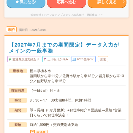
気になる!
応募へ進む
詳しく見る
派遣会社
パーソルテンプスタッフ株式会社 北関東エリア
未読
掲載日
2026/08/08
【2027年7月までの期間限定】データ入力が
メインの一般事務
交通費別途支給あり
土日祝日が休み
WEB登録OK
派遣
栃木県栃木市
勤務地
藤岡駅から車11分／佐野市駅から車13分／岩舟駅から車13
分／佐野駅から車15分
（平日5日）月～金
曜日頻度
8：30～17：30実働8時間、休憩1時間
時間
即～長期（3か月更新）※お仕事紹介＆面談後→最短7営業
期間
日くらいでお仕事決定！
時給1,600円＋交通費別途支給
時給
交通費